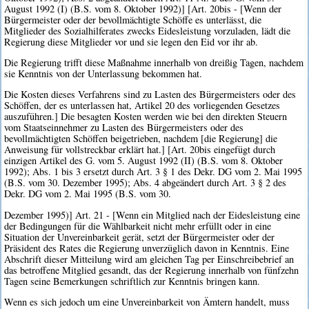
August 1992 (I) (B.S. vom 8. Oktober 1992)] [Art. 20bis - [Wenn der
Bürgermeister oder der bevollmächtigte Schöffe es unterlässt, die
Mitglieder des Sozialhilferates zwecks Eidesleistung vorzuladen, lädt die
Regierung diese Mitglieder vor und sie legen den Eid vor ihr ab.
Die Regierung trifft diese Maßnahme innerhalb von dreißig Tagen, nachdem
sie Kenntnis von der Unterlassung bekommen hat.
Die Kosten dieses Verfahrens sind zu Lasten des Bürgermeisters oder des
Schöffen, der es unterlassen hat, Artikel 20 des vorliegenden Gesetzes
auszuführen.] Die besagten Kosten werden wie bei den direkten Steuern
vom Staatseinnehmer zu Lasten des Bürgermeisters oder des
bevollmächtigten Schöffen beigetrieben, nachdem [die Regierung] die
Anweisung für vollstreckbar erklärt hat.] [Art. 20bis eingefügt durch
einzigen Artikel des G. vom 5. August 1992 (II) (B.S. vom 8. Oktober
1992); Abs. 1 bis 3 ersetzt durch Art. 3 § 1 des Dekr. DG vom 2. Mai 1995
(B.S. vom 30. Dezember 1995); Abs. 4 abgeändert durch Art. 3 § 2 des
Dekr. DG vom 2. Mai 1995 (B.S. vom 30.
Dezember 1995)] Art. 21 - [Wenn ein Mitglied nach der Eidesleistung eine
der Bedingungen für die Wählbarkeit nicht mehr erfüllt oder in eine
Situation der Unvereinbarkeit gerät, setzt der Bürgermeister oder der
Präsident des Rates die Regierung unverzüglich davon in Kenntnis. Eine
Abschrift dieser Mitteilung wird am gleichen Tag per Einschreibebrief an
das betroffene Mitglied gesandt, das der Regierung innerhalb von fünfzehn
Tagen seine Bemerkungen schriftlich zur Kenntnis bringen kann.
Wenn es sich jedoch um eine Unvereinbarkeit von Ämtern handelt, muss