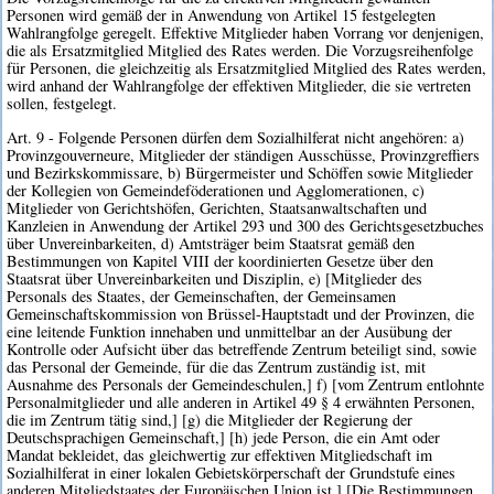
Personen wird gemäß der in Anwendung von Artikel 15 festgelegten
Wahlrangfolge geregelt. Effektive Mitglieder haben Vorrang vor denjenigen,
die als Ersatzmitglied Mitglied des Rates werden. Die Vorzugsreihenfolge
für Personen, die gleichzeitig als Ersatzmitglied Mitglied des Rates werden,
wird anhand der Wahlrangfolge der effektiven Mitglieder, die sie vertreten
sollen, festgelegt.
Art. 9 - Folgende Personen dürfen dem Sozialhilferat nicht angehören: a)
Provinzgouverneure, Mitglieder der ständigen Ausschüsse, Provinzgreffiers
und Bezirkskommissare, b) Bürgermeister und Schöffen sowie Mitglieder
der Kollegien von Gemeindeföderationen und Agglomerationen, c)
Mitglieder von Gerichtshöfen, Gerichten, Staatsanwaltschaften und
Kanzleien in Anwendung der Artikel 293 und 300 des Gerichtsgesetzbuches
über Unvereinbarkeiten, d) Amtsträger beim Staatsrat gemäß den
Bestimmungen von Kapitel VIII der koordinierten Gesetze über den
Staatsrat über Unvereinbarkeiten und Disziplin, e) [Mitglieder des
Personals des Staates, der Gemeinschaften, der Gemeinsamen
Gemeinschaftskommission von Brüssel-Hauptstadt und der Provinzen, die
eine leitende Funktion innehaben und unmittelbar an der Ausübung der
Kontrolle oder Aufsicht über das betreffende Zentrum beteiligt sind, sowie
das Personal der Gemeinde, für die das Zentrum zuständig ist, mit
Ausnahme des Personals der Gemeindeschulen,] f) [vom Zentrum entlohnte
Personalmitglieder und alle anderen in Artikel 49 § 4 erwähnten Personen,
die im Zentrum tätig sind,] [g) die Mitglieder der Regierung der
Deutschsprachigen Gemeinschaft,] [h) jede Person, die ein Amt oder
Mandat bekleidet, das gleichwertig zur effektiven Mitgliedschaft im
Sozialhilferat in einer lokalen Gebietskörperschaft der Grundstufe eines
anderen Mitgliedstaates der Europäischen Union ist.] [Die Bestimmungen