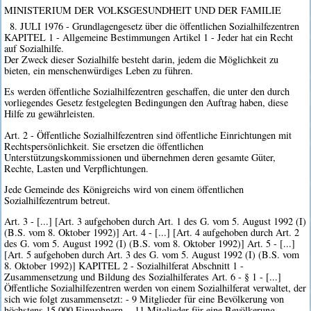
MINISTERIUM DER VOLKSGESUNDHEIT UND DER FAMILIE
8. JULI 1976 - Grundlagengesetz über die öffentlichen Sozialhilfezentren
KAPITEL 1 - Allgemeine Bestimmungen Artikel 1 - Jeder hat ein Recht
auf Sozialhilfe.
Der Zweck dieser Sozialhilfe besteht darin, jedem die Möglichkeit zu
bieten, ein menschenwürdiges Leben zu führen.
Es werden öffentliche Sozialhilfezentren geschaffen, die unter den durch
vorliegendes Gesetz festgelegten Bedingungen den Auftrag haben, diese
Hilfe zu gewährleisten.
Art. 2 - Öffentliche Sozialhilfezentren sind öffentliche Einrichtungen mit
Rechtspersönlichkeit. Sie ersetzen die öffentlichen
Unterstützungskommissionen und übernehmen deren gesamte Güter,
Rechte, Lasten und Verpflichtungen.
Jede Gemeinde des Königreichs wird von einem öffentlichen
Sozialhilfezentrum betreut.
Art. 3 - [...] [Art. 3 aufgehoben durch Art. 1 des G. vom 5. August 1992 (I)
(B.S. vom 8. Oktober 1992)] Art. 4 - [...] [Art. 4 aufgehoben durch Art. 2
des G. vom 5. August 1992 (I) (B.S. vom 8. Oktober 1992)] Art. 5 - [...]
[Art. 5 aufgehoben durch Art. 3 des G. vom 5. August 1992 (I) (B.S. vom
8. Oktober 1992)] KAPITEL 2 - Sozialhilferat Abschnitt 1 -
Zusammensetzung und Bildung des Sozialhilferates Art. 6 - § 1 - [...]
Öffentliche Sozialhilfezentren werden von einem Sozialhilferat verwaltet, der
sich wie folgt zusammensetzt: - 9 Mitglieder für eine Bevölkerung von
höchstens 15.000 Einwohnern, - 11 Mitglieder für eine Bevölkerung