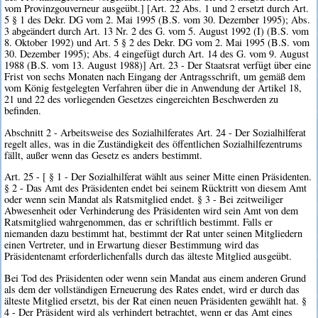
vom Provinzgouverneur ausgeübt.] [Art. 22 Abs. 1 und 2 ersetzt durch Art.
5 § 1 des Dekr. DG vom 2. Mai 1995 (B.S. vom 30. Dezember 1995); Abs.
3 abgeändert durch Art. 13 Nr. 2 des G. vom 5. August 1992 (I) (B.S. vom
8. Oktober 1992) und Art. 5 § 2 des Dekr. DG vom 2. Mai 1995 (B.S. vom
30. Dezember 1995); Abs. 4 eingefügt durch Art. 14 des G. vom 9. August
1988 (B.S. vom 13. August 1988)] Art. 23 - Der Staatsrat verfügt über eine
Frist von sechs Monaten nach Eingang der Antragsschrift, um gemäß dem
vom König festgelegten Verfahren über die in Anwendung der Artikel 18,
21 und 22 des vorliegenden Gesetzes eingereichten Beschwerden zu
befinden.
Abschnitt 2 - Arbeitsweise des Sozialhilferates Art. 24 - Der Sozialhilferat
regelt alles, was in die Zuständigkeit des öffentlichen Sozialhilfezentrums
fällt, außer wenn das Gesetz es anders bestimmt.
Art. 25 - [ § 1 - Der Sozialhilferat wählt aus seiner Mitte einen Präsidenten.
§ 2 - Das Amt des Präsidenten endet bei seinem Rücktritt von diesem Amt
oder wenn sein Mandat als Ratsmitglied endet. § 3 - Bei zeitweiliger
Abwesenheit oder Verhinderung des Präsidenten wird sein Amt von dem
Ratsmitglied wahrgenommen, das er schriftlich bestimmt. Falls er
niemanden dazu bestimmt hat, bestimmt der Rat unter seinen Mitgliedern
einen Vertreter, und in Erwartung dieser Bestimmung wird das
Präsidentenamt erforderlichenfalls durch das älteste Mitglied ausgeübt.
Bei Tod des Präsidenten oder wenn sein Mandat aus einem anderen Grund
als dem der vollständigen Erneuerung des Rates endet, wird er durch das
älteste Mitglied ersetzt, bis der Rat einen neuen Präsidenten gewählt hat. §
4 - Der Präsident wird als verhindert betrachtet, wenn er das Amt eines