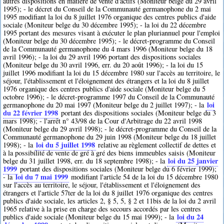
autres dispositions en matière de vente d'actifs (Moniteur belge du 29 avril
1995); - le décret du Conseil de la Communauté germanophone du 2 mai
1995 modifiant la loi du 8 juillet 1976 organique des centres publics d'aide
sociale (Moniteur belge du 30 décembre 1995); - la loi du 22 décembre
1995 portant des mesures visant à exécuter le plan pluriannuel pour l'emploi
(Moniteur belge du 30 décembre 1995); - le décret-programme du Conseil
de la Communauté germanophone du 4 mars 1996 (Moniteur belge du 18
avril 1996); - la loi du 29 avril 1996 portant des dispositions sociales
(Moniteur belge du 30 avril 1996, err. du 20 août 1996); - la loi du 15
juillet 1996 modifiant la loi du 15 décembre 1980 sur l'accès au territoire, le
séjour, l'établissement et l'éloignement des étrangers et la loi du 8 juillet
1976 organique des centres publics d'aide sociale (Moniteur belge du 5
octobre 1996); - le décret-programme 1997 du Conseil de la Communauté
loi
germanophone du 20 mai 1997 (Moniteur belge du 2 juillet 1997); - la
du 22 février 1998
portant des dispositions sociales (Moniteur belge du 3
mars 1998); - l'arrêt n° 43/98 de la Cour d'Arbitrage du 22 avril 1998
(Moniteur belge du 29 avril 1998); - le décret-programme du Conseil de la
Communauté germanophone du 29 juin 1998 (Moniteur belge du 18 juillet
loi du 5 juillet 1998
1998); - la
relative au règlement collectif de dettes et
à la possibilité de vente de gré à gré des biens immeubles saisis (Moniteur
loi du 25 janvier
belge du 31 juillet 1998, err. du 18 septembre 1998); - la
1999
portant des dispositions sociales (Moniteur belge du 6 février 1999);
loi du 7 mai 1999
- la
modifiant l'article 54 de la loi du 15 décembre 1980
sur l'accès au territoire, le séjour, l'établissement et l'éloignement des
étrangers et l'article 57ter de la loi du 8 juillet 1976 organique des centres
publics d'aide sociale, les articles 2, § 5, 5, § 2 et 11bis de la loi du 2 avril
1965 relative à la prise en charge des secours accordés par les centres
loi du 24
publics d'aide sociale (Moniteur belge du 15 mai 1999); - la