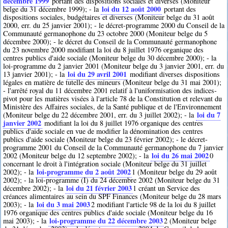
décembre 1999
portant des dispositions sociales et diverses (Moniteur
loi du 12 août 2000
belge du 31 décembre 1999); - la
portant des
dispositions sociales, budgétaires et diverses (Moniteur belge du 31 août
2000, err. du 25 janvier 2001); - le décret-programme 2000 du Conseil de la
Communauté germanophone du 23 octobre 2000 (Moniteur belge du 5
décembre 2000); - le décret du Conseil de la Communauté germanophone
du 23 novembre 2000 modifiant la loi du 8 juillet 1976 organique des
centres publics d'aide sociale (Moniteur belge du 30 décembre 2000); - la
loi-programme du 2 janvier 2001 (Moniteur belge du 3 janvier 2001, err. du
loi du 29 avril 2001
13 janvier 2001); - la
modifiant diverses dispositions
légales en matière de tutelle des mineurs (Moniteur belge du 31 mai 2001);
- l'arrêté royal du 11 décembre 2001 relatif à l'uniformisation des indices-
pivot pour les matières visées à l'article 78 de la Constitution et relevant du
Ministère des Affaires sociales, de la Santé publique et de l'Environnement
loi du 7
(Moniteur belge du 22 décembre 2001, err. du 3 juillet 2002); - la
janvier 2002
modifiant la loi du 8 juillet 1976 organique des centres
publics d'aide sociale en vue de modifier la dénomination des centres
publics d'aide sociale (Moniteur belge du 23 février 2002); - le décret-
programme 2001 du Conseil de la Communauté germanophone du 7 janvier
loi du 26 mai 2002
2002 (Moniteur belge du 12 septembre 2002); - la
0
concernant le droit à l'intégration sociale (Moniteur belge du 31 juillet
loi-programme du 2 août 2002
2002); - la
1
(Moniteur belge du 29 août
2002); - la loi-programme (I) du 24 décembre 2002 (Moniteur belge du 31
loi du 21 février 2003
décembre 2002); - la
1
créant un Service des
créances alimentaires au sein du SPF Finances (Moniteur belge du 28 mars
loi du 3 mai 2003
2003); - la
2
modifiant l'article 98 de la loi du 8 juillet
1976 organique des centres publics d'aide sociale (Moniteur belge du 16
loi-programme du 22 décembre 2003
mai 2003); - la
2
(Moniteur belge