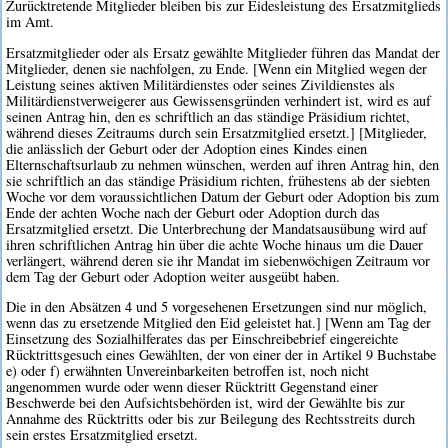
Zurücktretende Mitglieder bleiben bis zur Eidesleistung des Ersatzmitglieds
im Amt.
Ersatzmitglieder oder als Ersatz gewählte Mitglieder führen das Mandat der
Mitglieder, denen sie nachfolgen, zu Ende. [Wenn ein Mitglied wegen der
Leistung seines aktiven Militärdienstes oder seines Zivildienstes als
Militärdienstverweigerer aus Gewissensgründen verhindert ist, wird es auf
seinen Antrag hin, den es schriftlich an das ständige Präsidium richtet,
während dieses Zeitraums durch sein Ersatzmitglied ersetzt.] [Mitglieder,
die anlässlich der Geburt oder der Adoption eines Kindes einen
Elternschaftsurlaub zu nehmen wünschen, werden auf ihren Antrag hin, den
sie schriftlich an das ständige Präsidium richten, frühestens ab der siebten
Woche vor dem voraussichtlichen Datum der Geburt oder Adoption bis zum
Ende der achten Woche nach der Geburt oder Adoption durch das
Ersatzmitglied ersetzt. Die Unterbrechung der Mandatsausübung wird auf
ihren schriftlichen Antrag hin über die achte Woche hinaus um die Dauer
verlängert, während deren sie ihr Mandat im siebenwöchigen Zeitraum vor
dem Tag der Geburt oder Adoption weiter ausgeübt haben.
Die in den Absätzen 4 und 5 vorgesehenen Ersetzungen sind nur möglich,
wenn das zu ersetzende Mitglied den Eid geleistet hat.] [Wenn am Tag der
Einsetzung des Sozialhilferates das per Einschreibebrief eingereichte
Rücktrittsgesuch eines Gewählten, der von einer der in Artikel 9 Buchstabe
e) oder f) erwähnten Unvereinbarkeiten betroffen ist, noch nicht
angenommen wurde oder wenn dieser Rücktritt Gegenstand einer
Beschwerde bei den Aufsichtsbehörden ist, wird der Gewählte bis zur
Annahme des Rücktritts oder bis zur Beilegung des Rechtsstreits durch
sein erstes Ersatzmitglied ersetzt.