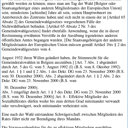
gewählt werden zu können, muss man am Tag der Wahl [Belgier oder
Staatsangehöriger eines anderen Mitgliedstaates der Europäischen Union]
sein, mindestens [achtzehn] Jahre alt sein, seinen Hauptwohnort im
Amtsbereich des Zentrums haben und sich nicht in einem der in [Artikel 65
Absatz 2] des Gemeindewahlgesetzes vorgesehenen Fälle der
Nichtwählbarkeit befinden. [Artikel 65 Absatz 2 Nr. 3 des
Gemeindewahlgesetzes] findet ebenfalls Anwendung, wenn die in dieser
Bestimmung erwähnten Verstöße in der Ausübung irgendeines anderen
öffentlichen Amtes begangen wurden. [Die Staatsangehörigen der anderen
Mitgliedstaaten der Europäischen Union müssen gemäß Artikel 1bis § 2 des
Gemeindewahlgesetzes vom 4.
August 1932 ihren Willen geäußert haben, ihr Stimmrecht für die
Gemeinderatswahlen in Belgien auszuüben.] [Art. 7 Abs. 1 abgeändert
durch Art. 5 des G. vom 5. August 1992 (I) (B.S. vom 8. Oktober 1992)
und Art. 1 § 1 und § 2 Abs. 1 des Dekr. DG vom 23. November 2000 (B.S.
vom 30. Dezember 2000); Abs. 2 abgeändert durch Art. 1 § 2 Abs. 2 des
Dekr. DG vom 23. November 2000 (B.S. vom
30. Dezember 2000);
Abs. 3 eingefügt durch Art. 1 § 3 des Dekr. DG vom 23. November 2000
(B.S. vom 30. Dezember 2000)] Art. 8 - Effektive Mitglieder des
Sozialhilferates dürfen weder bis zum dritten Grad miteinander verwandt
oder verschwägert, noch miteinander verheiratet sein.
Eine nach der Wahl entstandene Schwägerschaft zwischen Mitgliedern des
Rates führt nicht zur Beendigung ihres Mandats.
Die Vorzugsreihenfolge für die zu effektiven Mitgliedern gewählten