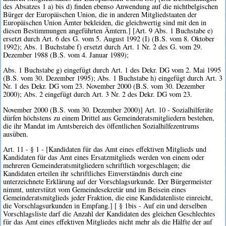
des Absatzes 1 a) bis d) finden ebenso Anwendung auf die nichtbelgischen
Bürger der Europäischen Union, die in anderen Mitgliedstaaten der
Europäischen Union Ämter bekleiden, die gleichwertig sind mit den in
diesen Bestimmungen angeführten Ämtern.] [Art. 9 Abs. 1 Buchstabe e)
ersetzt durch Art. 6 des G. vom 5. August 1992 (I) (B.S. vom 8. Oktober
1992); Abs. 1 Buchstabe f) ersetzt durch Art. 1 Nr. 2 des G. vom 29.
Dezember 1988 (B.S. vom 4. Januar 1989);
Abs. 1 Buchstabe g) eingefügt durch Art. 1 des Dekr. DG vom 2. Mai 1995
(B.S. vom 30. Dezember 1995); Abs. 1 Buchstabe h) eingefügt durch Art. 3
Nr. 1 des Dekr. DG vom 23. November 2000 (B.S. vom 30. Dezember
2000); Abs. 2 eingefügt durch Art. 3 Nr. 2 des Dekr. DG vom 23.
November 2000 (B.S. vom 30. Dezember 2000)] Art. 10 - Sozialhilferäte
dürfen höchstens zu einem Drittel aus Gemeinderatsmitgliedern bestehen,
die ihr Mandat im Amtsbereich des öffentlichen Sozialhilfezentrums
ausüben.
Art. 11 - § 1 - [Kandidaten für das Amt eines effektiven Mitglieds und
Kandidaten für das Amt eines Ersatzmitglieds werden von einem oder
mehreren Gemeinderatsmitgliedern schriftlich vorgeschlagen; die
Kandidaten erteilen ihr schriftliches Einverständnis durch eine
unterzeichnete Erklärung auf der Vorschlagsurkunde. Der Bürgermeister
nimmt, unterstützt vom Gemeindesekretär und im Beisein eines
Gemeinderatsmitglieds jeder Fraktion, die eine Kandidatenliste einreicht,
die Vorschlagsurkunden in Empfang.] [ § 1bis - Auf ein und derselben
Vorschlagsliste darf die Anzahl der Kandidaten des gleichen Geschlechtes
für das Amt eines effektiven Mitgliedes nicht mehr als die Hälfte der auf