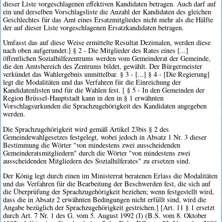
dieser Liste vorgeschlagenen effektiven Kandidaten betragen. Auch darf auf
ein und derselben Vorschlagsliste die Anzahl der Kandidaten des gleichen
Geschlechtes für das Amt eines Ersatzmitgliedes nicht mehr als die Hälfte
der auf dieser Liste vorgeschlagenen Ersatzkandidaten betragen.
Umfasst das auf diese Weise ermittelte Resultat Dezimalen, werden diese
nach oben aufgerundet.] § 2 - Die Mitglieder des Rates eines [...]
öffentlichen Sozialhilfezentrums werden vom Gemeinderat der Gemeinde,
die den Amtsbereich des Zentrums bildet, gewählt. Der Bürgermeister
verkündet das Wahlergebnis unmittelbar. § 3 - [...] § 4 - [Die Regierung]
legt die Modalitäten und das Verfahren für die Einreichung der
Kandidatenlisten und für die Wahlen fest. [ § 5 - In den Gemeinden der
Region Brüssel-Hauptstadt kann in den in § 1 erwähnten
Vorschlagsurkunden die Sprachzugehörigkeit des Kandidaten angegeben
werden.
Die Sprachzugehörigkeit wird gemäß Artikel 23bis § 2 des
Gemeindewahlgesetzes festgelegt, wobei jedoch in Absatz 1 Nr. 3 dieser
Bestimmung die Wörter "von mindestens zwei ausscheidenden
Gemeinderatsmitgliedern" durch die Wörter "von mindestens zwei
ausscheidenden Mitgliedern des Sozialhilferates" zu ersetzen sind.
Der König legt durch einen im Ministerrat beratenen Erlass die Modalitäten
und das Verfahren für die Bearbeitung der Beschwerden fest, die sich auf
die Überprüfung der Sprachzugehörigkeit beziehen; wenn festgestellt wird,
dass die in Absatz 2 erwähnten Bedingungen nicht erfüllt sind, wird die
Angabe bezüglich der Sprachzugehörigkeit gestrichen.] [Art. 11 § 1 ersetzt
durch Art. 7 Nr. 1 des G. vom 5. August 1992 (I) (B.S. vom 8. Oktober