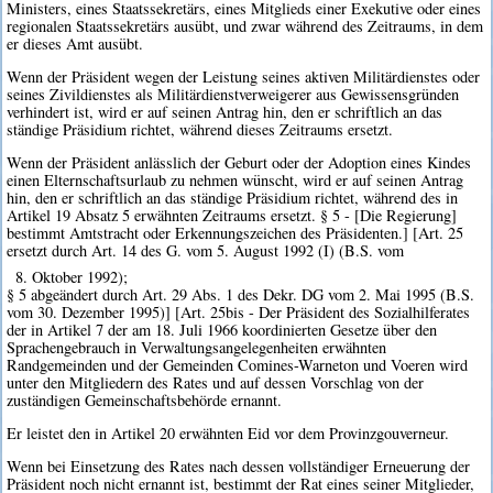
Ministers, eines Staatssekretärs, eines Mitglieds einer Exekutive oder eines
regionalen Staatssekretärs ausübt, und zwar während des Zeitraums, in dem
er dieses Amt ausübt.
Wenn der Präsident wegen der Leistung seines aktiven Militärdienstes oder
seines Zivildienstes als Militärdienstverweigerer aus Gewissensgründen
verhindert ist, wird er auf seinen Antrag hin, den er schriftlich an das
ständige Präsidium richtet, während dieses Zeitraums ersetzt.
Wenn der Präsident anlässlich der Geburt oder der Adoption eines Kindes
einen Elternschaftsurlaub zu nehmen wünscht, wird er auf seinen Antrag
hin, den er schriftlich an das ständige Präsidium richtet, während des in
Artikel 19 Absatz 5 erwähnten Zeitraums ersetzt. § 5 - [Die Regierung]
bestimmt Amtstracht oder Erkennungszeichen des Präsidenten.] [Art. 25
ersetzt durch Art. 14 des G. vom 5. August 1992 (I) (B.S. vom
8. Oktober 1992);
§ 5 abgeändert durch Art. 29 Abs. 1 des Dekr. DG vom 2. Mai 1995 (B.S.
vom 30. Dezember 1995)] [Art. 25bis - Der Präsident des Sozialhilferates
der in Artikel 7 der am 18. Juli 1966 koordinierten Gesetze über den
Sprachengebrauch in Verwaltungsangelegenheiten erwähnten
Randgemeinden und der Gemeinden Comines-Warneton und Voeren wird
unter den Mitgliedern des Rates und auf dessen Vorschlag von der
zuständigen Gemeinschaftsbehörde ernannt.
Er leistet den in Artikel 20 erwähnten Eid vor dem Provinzgouverneur.
Wenn bei Einsetzung des Rates nach dessen vollständiger Erneuerung der
Präsident noch nicht ernannt ist, bestimmt der Rat eines seiner Mitglieder,