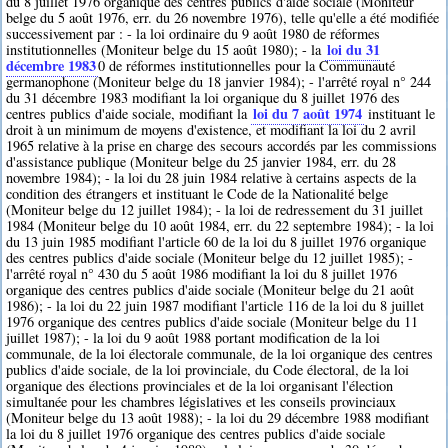
du 8 juillet 1976 organique des centres publics d'aide sociale (Moniteur
belge du 5 août 1976, err. du 26 novembre 1976), telle qu'elle a été modifiée
successivement par : - la loi ordinaire du 9 août 1980 de réformes
loi du 31
institutionnelles (Moniteur belge du 15 août 1980); - la
décembre 1983
0
de réformes institutionnelles pour la Communauté
germanophone (Moniteur belge du 18 janvier 1984); - l'arrêté royal n° 244
du 31 décembre 1983 modifiant la loi organique du 8 juillet 1976 des
loi du 7 août 1974
centres publics d'aide sociale, modifiant la
instituant le
droit à un minimum de moyens d'existence, et modifiant la loi du 2 avril
1965 relative à la prise en charge des secours accordés par les commissions
d'assistance publique (Moniteur belge du 25 janvier 1984, err. du 28
novembre 1984); - la loi du 28 juin 1984 relative à certains aspects de la
condition des étrangers et instituant le Code de la Nationalité belge
(Moniteur belge du 12 juillet 1984); - la loi de redressement du 31 juillet
1984 (Moniteur belge du 10 août 1984, err. du 22 septembre 1984); - la loi
du 13 juin 1985 modifiant l'article 60 de la loi du 8 juillet 1976 organique
des centres publics d'aide sociale (Moniteur belge du 12 juillet 1985); -
l'arrêté royal n° 430 du 5 août 1986 modifiant la loi du 8 juillet 1976
organique des centres publics d'aide sociale (Moniteur belge du 21 août
1986); - la loi du 22 juin 1987 modifiant l'article 116 de la loi du 8 juillet
1976 organique des centres publics d'aide sociale (Moniteur belge du 11
juillet 1987); - la loi du 9 août 1988 portant modification de la loi
communale, de la loi électorale communale, de la loi organique des centres
publics d'aide sociale, de la loi provinciale, du Code électoral, de la loi
organique des élections provinciales et de la loi organisant l'élection
simultanée pour les chambres législatives et les conseils provinciaux
(Moniteur belge du 13 août 1988); - la loi du 29 décembre 1988 modifiant
la loi du 8 juillet 1976 organique des centres publics d'aide sociale