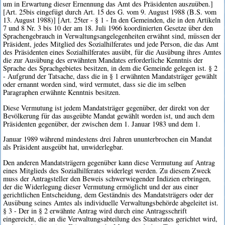
um in Erwartung dieser Ernennung das Amt des Präsidenten auszuüben.]
[Art. 25bis eingefügt durch Art. 15 des G. vom 9. August 1988 (B.S. vom
13. August 1988)] [Art. 25ter - § 1 - In den Gemeinden, die in den Artikeln
7 und 8 Nr. 3 bis 10 der am 18. Juli 1966 koordinierten Gesetze über den
Sprachengebrauch in Verwaltungsangelegenheiten erwähnt sind, müssen der
Präsident, jedes Mitglied des Sozialhilferates und jede Person, die das Amt
des Präsidenten eines Sozialhilferates ausübt, für die Ausübung ihres Amtes
die zur Ausübung des erwähnten Mandates erforderliche Kenntnis der
Sprache des Sprachgebietes besitzen, in dem die Gemeinde gelegen ist. § 2
- Aufgrund der Tatsache, dass die in § 1 erwähnten Mandatsträger gewählt
oder ernannt worden sind, wird vermutet, dass sie die im selben
Paragraphen erwähnte Kenntnis besitzen.
Diese Vermutung ist jedem Mandatsträger gegenüber, der direkt von der
Bevölkerung für das ausgeübte Mandat gewählt worden ist, und auch dem
Präsidenten gegenüber, der zwischen dem 1. Januar 1983 und dem 1.
Januar 1989 während mindestens drei Jahren ununterbrochen ein Mandat
als Präsident ausgeübt hat, unwiderlegbar.
Den anderen Mandatsträgern gegenüber kann diese Vermutung auf Antrag
eines Mitglieds des Sozialhilferates widerlegt werden. Zu diesem Zweck
muss der Antragsteller den Beweis schwerwiegender Indizien erbringen,
der die Widerlegung dieser Vermutung ermöglicht und der aus einer
gerichtlichen Entscheidung, dem Geständnis des Mandatsträgers oder der
Ausübung seines Amtes als individuelle Verwaltungsbehörde abgeleitet ist.
§ 3 - Der in § 2 erwähnte Antrag wird durch eine Antragsschrift
eingereicht, die an die Verwaltungsabteilung des Staatsrates gerichtet wird,