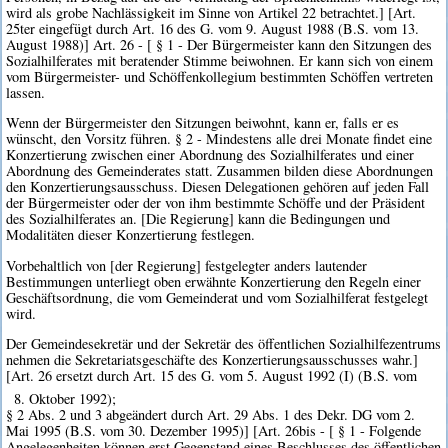
wird als grobe Nachlässigkeit im Sinne von Artikel 22 betrachtet.] [Art.
25ter eingefügt durch Art. 16 des G. vom 9. August 1988 (B.S. vom 13.
August 1988)] Art. 26 - [ § 1 - Der Bürgermeister kann den Sitzungen des
Sozialhilferates mit beratender Stimme beiwohnen. Er kann sich von einem
vom Bürgermeister- und Schöffenkollegium bestimmten Schöffen vertreten
lassen.
Wenn der Bürgermeister den Sitzungen beiwohnt, kann er, falls er es
wünscht, den Vorsitz führen. § 2 - Mindestens alle drei Monate findet eine
Konzertierung zwischen einer Abordnung des Sozialhilferates und einer
Abordnung des Gemeinderates statt. Zusammen bilden diese Abordnungen
den Konzertierungsausschuss. Diesen Delegationen gehören auf jeden Fall
der Bürgermeister oder der von ihm bestimmte Schöffe und der Präsident
des Sozialhilferates an. [Die Regierung] kann die Bedingungen und
Modalitäten dieser Konzertierung festlegen.
Vorbehaltlich von [der Regierung] festgelegter anders lautender
Bestimmungen unterliegt oben erwähnte Konzertierung den Regeln einer
Geschäftsordnung, die vom Gemeinderat und vom Sozialhilferat festgelegt
wird.
Der Gemeindesekretär und der Sekretär des öffentlichen Sozialhilfezentrums
nehmen die Sekretariatsgeschäfte des Konzertierungsausschusses wahr.]
[Art. 26 ersetzt durch Art. 15 des G. vom 5. August 1992 (I) (B.S. vom
8. Oktober 1992);
§ 2 Abs. 2 und 3 abgeändert durch Art. 29 Abs. 1 des Dekr. DG vom 2.
Mai 1995 (B.S. vom 30. Dezember 1995)] [Art. 26bis - [ § 1 - Folgende
Angelegenheiten können erst Gegenstand eines Beschlusses des öffentlichen