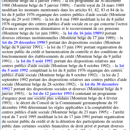
(Moniteur belge du 4 janvier 1989); - la loi-programme du 30 décembre
1988 (Moniteur belge du 5 janvier 1989); - l'arrêté royal du 24 mars 1989
modifiant les montants mentionnés dans les articles 81, 82, 83 et 84 de la
loi du 8 juillet 1976 organique des centres publics d'aide sociale (Moniteur
belge du 29 avril 1989); - la loi du 8 mai 1989 modifiant la loi du 8 juillet
1976 organique des centres publics d'aide sociale en ce qui concerne l'octroi
d'avances sur pensions alimentaires et le recouvrement de ces pensions
loi du 16 juin 1989
(Moniteur belge du 1er juin 1989); - la
0
portant
diverses réformes institutionnelles (Moniteur belge du 17 juin 1989); - la
loi du 29 décembre 1990
5
portant des dispositions sociales (Moniteur
belge du 9 janvier 1991); - la loi du 17 juin 1991 portant organisation du
secteur public du crédit et harmonisation du contrôle et des conditions de
fonctionnement des établissements de crédit (Moniteur belge du 9 juillet
loi du 5 août 1992
1991); - la
portant des dispositions relatives aux
loi
centres publics d'aide sociale (Moniteur belge du 8 octobre 1992); - la
du 5 août 1992
complétant la loi du 8 juillet 1976 organique des centres
publics d'aide sociale (Moniteur belge du 8 octobre 1992); - la loi du 2
septembre 1992 portant des dispositions relatives aux centres publics d'aide
loi du 30 décembre
sociale (Moniteur belge du 28 octobre 1992); - la
1992
7
portant des dispositions sociales et diverses (Moniteur belge du 9
loi du 12 janvier 1993
janvier 1993); - la
4
contenant un programme
d'urgence pour une société plus solidaire (Moniteur belge du 4 février
1993); - le décret du Conseil de la Communauté germanophone du 19
décembre 1994 déterminant les règles applicables à la comptabilité des
centres publics d'aide sociale (Moniteur belge du 23 mars 1995); - l'arrêté
royal du 7 avril 1995 modifiant la loi du 17 juin 1991 portant organisation
du secteur public du crédit et de la détention des participations du secteur
public dans certaines sociétés financières de droit privé et portant diverses