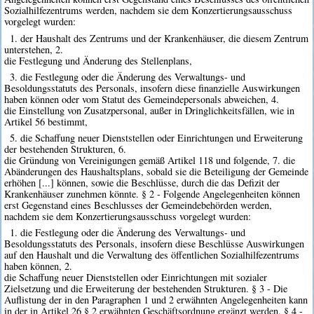
Sozialhilfezentrums werden, nachdem sie dem Konzertierungsausschuss
vorgelegt wurden:
1. der Haushalt des Zentrums und der Krankenhäuser, die diesem Zentrum
unterstehen, 2.
die Festlegung und Änderung des Stellenplans,
3. die Festlegung oder die Änderung des Verwaltungs- und
Besoldungsstatuts des Personals, insofern diese finanzielle Auswirkungen
haben können oder vom Statut des Gemeindepersonals abweichen, 4.
die Einstellung von Zusatzpersonal, außer in Dringlichkeitsfällen, wie in
Artikel 56 bestimmt,
5. die Schaffung neuer Dienststellen oder Einrichtungen und Erweiterung
der bestehenden Strukturen, 6.
die Gründung von Vereinigungen gemäß Artikel 118 und folgende, 7. die
Abänderungen des Haushaltsplans, sobald sie die Beteiligung der Gemeinde
erhöhen [...] können, sowie die Beschlüsse, durch die das Defizit der
Krankenhäuser zunehmen könnte. § 2 - Folgende Angelegenheiten können
erst Gegenstand eines Beschlusses der Gemeindebehörden werden,
nachdem sie dem Konzertierungsausschuss vorgelegt wurden:
1. die Festlegung oder die Änderung des Verwaltungs- und
Besoldungsstatuts des Personals, insofern diese Beschlüsse Auswirkungen
auf den Haushalt und die Verwaltung des öffentlichen Sozialhilfezentrums
haben können, 2.
die Schaffung neuer Dienststellen oder Einrichtungen mit sozialer
Zielsetzung und die Erweiterung der bestehenden Strukturen. § 3 - Die
Auflistung der in den Paragraphen 1 und 2 erwähnten Angelegenheiten kann
in der in Artikel 26 § 2 erwähnten Geschäftsordnung ergänzt werden. § 4 -