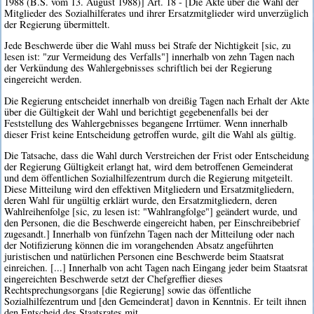
1988 (B.S. vom 13. August 1988)] Art. 18 - [Die Akte über die Wahl der
Mitglieder des Sozialhilferates und ihrer Ersatzmitglieder wird unverzüglich
der Regierung übermittelt.
Jede Beschwerde über die Wahl muss bei Strafe der Nichtigkeit [sic, zu
lesen ist: "zur Vermeidung des Verfalls"] innerhalb von zehn Tagen nach
der Verkündung des Wahlergebnisses schriftlich bei der Regierung
eingereicht werden.
Die Regierung entscheidet innerhalb von dreißig Tagen nach Erhalt der Akte
über die Gültigkeit der Wahl und berichtigt gegebenenfalls bei der
Feststellung des Wahlergebnisses begangene Irrtümer. Wenn innerhalb
dieser Frist keine Entscheidung getroffen wurde, gilt die Wahl als gültig.
Die Tatsache, dass die Wahl durch Verstreichen der Frist oder Entscheidung
der Regierung Gültigkeit erlangt hat, wird dem betroffenen Gemeinderat
und dem öffentlichen Sozialhilfezentrum durch die Regierung mitgeteilt.
Diese Mitteilung wird den effektiven Mitgliedern und Ersatzmitgliedern,
deren Wahl für ungültig erklärt wurde, den Ersatzmitgliedern, deren
Wahlreihenfolge [sic, zu lesen ist: "Wahlrangfolge"] geändert wurde, und
den Personen, die die Beschwerde eingereicht haben, per Einschreibebrief
zugesandt.] Innerhalb von fünfzehn Tagen nach der Mitteilung oder nach
der Notifizierung können die im vorangehenden Absatz angeführten
juristischen und natürlichen Personen eine Beschwerde beim Staatsrat
einreichen. [...] Innerhalb von acht Tagen nach Eingang jeder beim Staatsrat
eingereichten Beschwerde setzt der Chefgreffier dieses
Rechtsprechungsorgans [die Regierung] sowie das öffentliche
Sozialhilfezentrum und [den Gemeinderat] davon in Kenntnis. Er teilt ihnen
den Entscheid des Staatsrates mit.