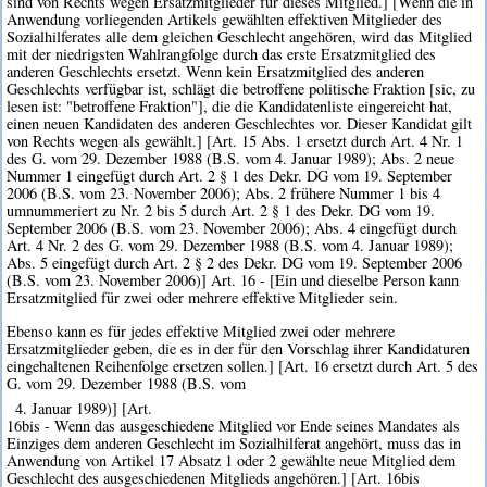
sind von Rechts wegen Ersatzmitglieder für dieses Mitglied.] [Wenn die in
Anwendung vorliegenden Artikels gewählten effektiven Mitglieder des
Sozialhilferates alle dem gleichen Geschlecht angehören, wird das Mitglied
mit der niedrigsten Wahlrangfolge durch das erste Ersatzmitglied des
anderen Geschlechts ersetzt. Wenn kein Ersatzmitglied des anderen
Geschlechts verfügbar ist, schlägt die betroffene politische Fraktion [sic, zu
lesen ist: "betroffene Fraktion"], die die Kandidatenliste eingereicht hat,
einen neuen Kandidaten des anderen Geschlechtes vor. Dieser Kandidat gilt
von Rechts wegen als gewählt.] [Art. 15 Abs. 1 ersetzt durch Art. 4 Nr. 1
des G. vom 29. Dezember 1988 (B.S. vom 4. Januar 1989); Abs. 2 neue
Nummer 1 eingefügt durch Art. 2 § 1 des Dekr. DG vom 19. September
2006 (B.S. vom 23. November 2006); Abs. 2 frühere Nummer 1 bis 4
umnummeriert zu Nr. 2 bis 5 durch Art. 2 § 1 des Dekr. DG vom 19.
September 2006 (B.S. vom 23. November 2006); Abs. 4 eingefügt durch
Art. 4 Nr. 2 des G. vom 29. Dezember 1988 (B.S. vom 4. Januar 1989);
Abs. 5 eingefügt durch Art. 2 § 2 des Dekr. DG vom 19. September 2006
(B.S. vom 23. November 2006)] Art. 16 - [Ein und dieselbe Person kann
Ersatzmitglied für zwei oder mehrere effektive Mitglieder sein.
Ebenso kann es für jedes effektive Mitglied zwei oder mehrere
Ersatzmitglieder geben, die es in der für den Vorschlag ihrer Kandidaturen
eingehaltenen Reihenfolge ersetzen sollen.] [Art. 16 ersetzt durch Art. 5 des
G. vom 29. Dezember 1988 (B.S. vom
4. Januar 1989)] [Art.
16bis - Wenn das ausgeschiedene Mitglied vor Ende seines Mandates als
Einziges dem anderen Geschlecht im Sozialhilferat angehört, muss das in
Anwendung von Artikel 17 Absatz 1 oder 2 gewählte neue Mitglied dem
Geschlecht des ausgeschiedenen Mitglieds angehören.] [Art. 16bis