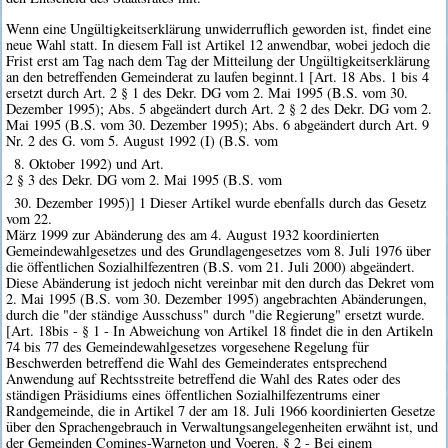
Wenn eine Ungültigkeitserklärung unwiderruflich geworden ist, findet eine
neue Wahl statt. In diesem Fall ist Artikel 12 anwendbar, wobei jedoch die
Frist erst am Tag nach dem Tag der Mitteilung der Ungültigkeitserklärung
an den betreffenden Gemeinderat zu laufen beginnt.1 [Art. 18 Abs. 1 bis 4
ersetzt durch Art. 2 § 1 des Dekr. DG vom 2. Mai 1995 (B.S. vom 30.
Dezember 1995); Abs. 5 abgeändert durch Art. 2 § 2 des Dekr. DG vom 2.
Mai 1995 (B.S. vom 30. Dezember 1995); Abs. 6 abgeändert durch Art. 9
Nr. 2 des G. vom 5. August 1992 (I) (B.S. vom
8. Oktober 1992) und Art.
2 § 3 des Dekr. DG vom 2. Mai 1995 (B.S. vom
30. Dezember 1995)] 1 Dieser Artikel wurde ebenfalls durch das Gesetz
vom 22.
März 1999 zur Abänderung des am 4. August 1932 koordinierten
Gemeindewahlgesetzes und des Grundlagengesetzes vom 8. Juli 1976 über
die öffentlichen Sozialhilfezentren (B.S. vom 21. Juli 2000) abgeändert.
Diese Abänderung ist jedoch nicht vereinbar mit den durch das Dekret vom
2. Mai 1995 (B.S. vom 30. Dezember 1995) angebrachten Abänderungen,
durch die "der ständige Ausschuss" durch "die Regierung" ersetzt wurde.
[Art. 18bis - § 1 - In Abweichung von Artikel 18 findet die in den Artikeln
74 bis 77 des Gemeindewahlgesetzes vorgesehene Regelung für
Beschwerden betreffend die Wahl des Gemeinderates entsprechend
Anwendung auf Rechtsstreite betreffend die Wahl des Rates oder des
ständigen Präsidiums eines öffentlichen Sozialhilfezentrums einer
Randgemeinde, die in Artikel 7 der am 18. Juli 1966 koordinierten Gesetze
über den Sprachengebrauch in Verwaltungsangelegenheiten erwähnt ist, und
der Gemeinden Comines-Warneton und Voeren. § 2 - Bei einem