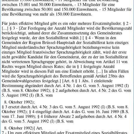
zwischen 15.001 und 50.000 Einwohnern, - 13 Mitglieder für eine
Bevölkerung zwischen 50.001 und 150.000 Einwohnern, - 15 Mitglieder für
eine Bevölkerung von mehr als 150.000 Einwohnern.
Für jedes effektive Mitglied gibt es ein oder mehrere Ersatzmitglieder. § 2 -
[...] § 3 - [Zur Festlegung der Anzahl Mitglieder wird die Bevölkerungszahl
berücksichtigt, anhand derer die Zusammensetzung des Gemeinderates
festgelegt wurde, der den Sozialhilferat wählt.] [ § 4 - Wenn in den
Gemeinden der Region Brüssel-Hauptstadt der Sozialhilferat kein einziges
Mitglied niederländischer Sprachzugehörigkeit beziehungsweise kein
einziges Mitglied französischer Sprachzugehörigkeit zählt, wird der erste
nicht gewählte Kandidat für den Gemeinderat, der zu der im Sozialhilferat
nicht vertretenen Sprachgruppe gehört, in Abweichung von Artikel 11 von
Rechts wegen Mitglied dieses Rates; die in § 1 festgelegte Anzahl
Mitglieder wird in diesem Fall um eine Einheit erhöht. [...] In allen Fällen
wird die Sprachzugehörigkeit des Betreffenden gemäß Artikel 23bis des
Gemeindewahlgesetzes festgelegt.] [Art. 6 § 1 Abs. 1 einleitende
Bestimmung abgeändert durch Art. 4 Nr. 1 des G. vom 5. August 1992 (I)
(B.S. vom 8. Oktober 1992); § 2 aufgehoben durch Art. 4 Nr. 2 des G. vom
5. August 1992 (I) (B.S. vom
8. Oktober 1992);
§ 3 ersetzt durch Art. 4 Nr. 3 des G. vom 5. August 1992 (I) (B.S. vom 8.
Oktober 1992); § 4 eingefügt durch Art. 4 des G. vom 16. Juni 1989 (B.S.
vom 17. Juni 1989); § 4 früherer Absatz 2 aufgehoben durch Art. 4 Nr. 4
des G. vom 5. August 1992 (I) (B.S. vom
8. Oktober 1992)] Art.
7 - Um zum effektiven Mitglied oder Ersatzmitglied eines Sozialhilferates