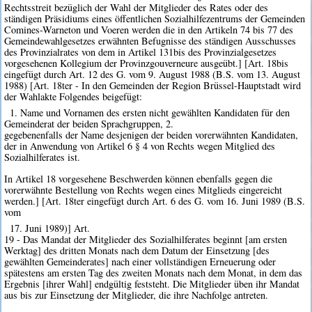
Rechtsstreit bezüglich der Wahl der Mitglieder des Rates oder des
ständigen Präsidiums eines öffentlichen Sozialhilfezentrums der Gemeinden
Comines-Warneton und Voeren werden die in den Artikeln 74 bis 77 des
Gemeindewahlgesetzes erwähnten Befugnisse des ständigen Ausschusses
des Provinzialrates von dem in Artikel 131bis des Provinzialgesetzes
vorgesehenen Kollegium der Provinzgouverneure ausgeübt.] [Art. 18bis
eingefügt durch Art. 12 des G. vom 9. August 1988 (B.S. vom 13. August
1988) [Art. 18ter - In den Gemeinden der Region Brüssel-Hauptstadt wird
der Wahlakte Folgendes beigefügt:
1. Name und Vornamen des ersten nicht gewählten Kandidaten für den
Gemeinderat der beiden Sprachgruppen, 2.
gegebenenfalls der Name desjenigen der beiden vorerwähnten Kandidaten,
der in Anwendung von Artikel 6 § 4 von Rechts wegen Mitglied des
Sozialhilferates ist.
In Artikel 18 vorgesehene Beschwerden können ebenfalls gegen die
vorerwähnte Bestellung von Rechts wegen eines Mitglieds eingereicht
werden.] [Art. 18ter eingefügt durch Art. 6 des G. vom 16. Juni 1989 (B.S.
vom
17. Juni 1989)] Art.
19 - Das Mandat der Mitglieder des Sozialhilferates beginnt [am ersten
Werktag] des dritten Monats nach dem Datum der Einsetzung [des
gewählten Gemeinderates] nach einer vollständigen Erneuerung oder
spätestens am ersten Tag des zweiten Monats nach dem Monat, in dem das
Ergebnis [ihrer Wahl] endgültig feststeht. Die Mitglieder üben ihr Mandat
aus bis zur Einsetzung der Mitglieder, die ihre Nachfolge antreten.