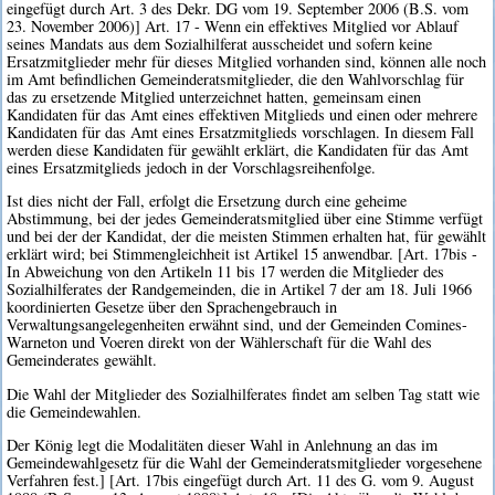
eingefügt durch Art. 3 des Dekr. DG vom 19. September 2006 (B.S. vom
23. November 2006)] Art. 17 - Wenn ein effektives Mitglied vor Ablauf
seines Mandats aus dem Sozialhilferat ausscheidet und sofern keine
Ersatzmitglieder mehr für dieses Mitglied vorhanden sind, können alle noch
im Amt befindlichen Gemeinderatsmitglieder, die den Wahlvorschlag für
das zu ersetzende Mitglied unterzeichnet hatten, gemeinsam einen
Kandidaten für das Amt eines effektiven Mitglieds und einen oder mehrere
Kandidaten für das Amt eines Ersatzmitglieds vorschlagen. In diesem Fall
werden diese Kandidaten für gewählt erklärt, die Kandidaten für das Amt
eines Ersatzmitglieds jedoch in der Vorschlagsreihenfolge.
Ist dies nicht der Fall, erfolgt die Ersetzung durch eine geheime
Abstimmung, bei der jedes Gemeinderatsmitglied über eine Stimme verfügt
und bei der der Kandidat, der die meisten Stimmen erhalten hat, für gewählt
erklärt wird; bei Stimmengleichheit ist Artikel 15 anwendbar. [Art. 17bis -
In Abweichung von den Artikeln 11 bis 17 werden die Mitglieder des
Sozialhilferates der Randgemeinden, die in Artikel 7 der am 18. Juli 1966
koordinierten Gesetze über den Sprachengebrauch in
Verwaltungsangelegenheiten erwähnt sind, und der Gemeinden Comines-
Warneton und Voeren direkt von der Wählerschaft für die Wahl des
Gemeinderates gewählt.
Die Wahl der Mitglieder des Sozialhilferates findet am selben Tag statt wie
die Gemeindewahlen.
Der König legt die Modalitäten dieser Wahl in Anlehnung an das im
Gemeindewahlgesetz für die Wahl der Gemeinderatsmitglieder vorgesehene
Verfahren fest.] [Art. 17bis eingefügt durch Art. 11 des G. vom 9. August