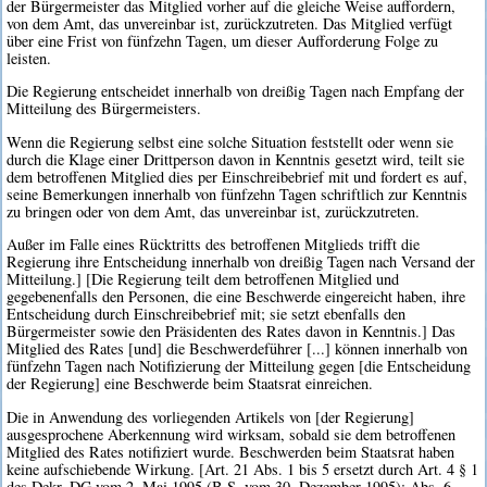
der Bürgermeister das Mitglied vorher auf die gleiche Weise auffordern,
von dem Amt, das unvereinbar ist, zurückzutreten. Das Mitglied verfügt
über eine Frist von fünfzehn Tagen, um dieser Aufforderung Folge zu
leisten.
Die Regierung entscheidet innerhalb von dreißig Tagen nach Empfang der
Mitteilung des Bürgermeisters.
Wenn die Regierung selbst eine solche Situation feststellt oder wenn sie
durch die Klage einer Drittperson davon in Kenntnis gesetzt wird, teilt sie
dem betroffenen Mitglied dies per Einschreibebrief mit und fordert es auf,
seine Bemerkungen innerhalb von fünfzehn Tagen schriftlich zur Kenntnis
zu bringen oder von dem Amt, das unvereinbar ist, zurückzutreten.
Außer im Falle eines Rücktritts des betroffenen Mitglieds trifft die
Regierung ihre Entscheidung innerhalb von dreißig Tagen nach Versand der
Mitteilung.] [Die Regierung teilt dem betroffenen Mitglied und
gegebenenfalls den Personen, die eine Beschwerde eingereicht haben, ihre
Entscheidung durch Einschreibebrief mit; sie setzt ebenfalls den
Bürgermeister sowie den Präsidenten des Rates davon in Kenntnis.] Das
Mitglied des Rates [und] die Beschwerdeführer [...] können innerhalb von
fünfzehn Tagen nach Notifizierung der Mitteilung gegen [die Entscheidung
der Regierung] eine Beschwerde beim Staatsrat einreichen.
Die in Anwendung des vorliegenden Artikels von [der Regierung]
ausgesprochene Aberkennung wird wirksam, sobald sie dem betroffenen
Mitglied des Rates notifiziert wurde. Beschwerden beim Staatsrat haben
keine aufschiebende Wirkung. [Art. 21 Abs. 1 bis 5 ersetzt durch Art. 4 § 1
des Dekr. DG vom 2. Mai 1995 (B.S. vom 30. Dezember 1995); Abs. 6