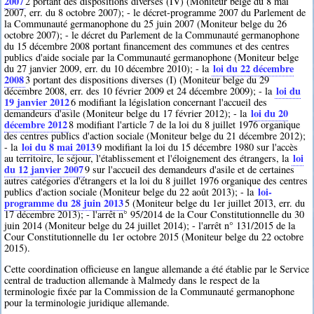
2007
2
portant des dispositions diverses (IV) (Moniteur belge du 8 mai
2007, err. du 8 octobre 2007); - le décret-programme 2007 du Parlement de
la Communauté germanophone du 25 juin 2007 (Moniteur belge du 26
octobre 2007); - le décret du Parlement de la Communauté germanophone
du 15 décembre 2008 portant financement des communes et des centres
publics d'aide sociale par la Communauté germanophone (Moniteur belge
loi du 22 décembre
du 27 janvier 2009, err. du 10 décembre 2010); - la
2008
3
portant des dispositions diverses (I) (Moniteur belge du 29
loi du
décembre 2008, err. des 10 février 2009 et 24 décembre 2009); - la
19 janvier 2012
6
modifiant la législation concernant l'accueil des
loi du 20
demandeurs d'asile (Moniteur belge du 17 février 2012); - la
décembre 2012
8
modifiant l'article 7 de la loi du 8 juillet 1976 organique
des centres publics d'action sociale (Moniteur belge du 21 décembre 2012);
loi du 8 mai 2013
- la
9
modifiant la loi du 15 décembre 1980 sur l'accès
loi
au territoire, le séjour, l'établissement et l'éloignement des étrangers, la
du 12 janvier 2007
9
sur l'accueil des demandeurs d'asile et de certaines
autres catégories d'étrangers et la loi du 8 juillet 1976 organique des centres
loi-
publics d'action sociale (Moniteur belge du 22 août 2013); - la
programme du 28 juin 2013
5
(Moniteur belge du 1er juillet 2013, err. du
17 décembre 2013); - l'arrêt n° 95/2014 de la Cour Constitutionnelle du 30
juin 2014 (Moniteur belge du 24 juillet 2014); - l'arrêt n° 131/2015 de la
Cour Constitutionnelle du 1er octobre 2015 (Moniteur belge du 22 octobre
2015).
Cette coordination officieuse en langue allemande a été établie par le Service
central de traduction allemande à Malmedy dans le respect de la
terminologie fixée par la Commission de la Communauté germanophone
pour la terminologie juridique allemande.