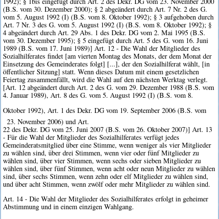
1992); § 1bis eingefügt durch Art. 2 des Dekr. DG vom 23. November 2000
(B.S. vom 30. Dezember 2000); § 2 abgeändert durch Art. 7 Nr. 2 des G.
vom 5. August 1992 (I) (B.S. vom 8. Oktober 1992); § 3 aufgehoben durch
Art. 7 Nr. 3 des G. vom 5. August 1992 (I) (B.S. vom 8. Oktober 1992); §
4 abgeändert durch Art. 29 Abs. 1 des Dekr. DG vom 2. Mai 1995 (B.S.
vom 30. Dezember 1995); § 5 eingefügt durch Art. 5 des G. vom 16. Juni
1989 (B.S. vom 17. Juni 1989)] Art. 12 - Die Wahl der Mitglieder des
Sozialhilferates findet [am vierten Montag des Monats, der dem Monat der
Einsetzung des Gemeinderates folgt] [...], der den Sozialhilferat wählt, [in
öffentlicher Sitzung] statt. Wenn dieses Datum mit einem gesetzlichen
Feiertag zusammenfällt, wird die Wahl auf den nächsten Werktag verlegt.
[Art. 12 abgeändert durch Art. 2 des G. vom 29. Dezember 1988 (B.S. vom
4. Januar 1989), Art. 8 des G. vom 5. August 1992 (I) (B.S. vom 8.
Oktober 1992), Art. 1 des Dekr. DG vom 19. September 2006 (B.S. vom
23. November 2006) und Art.
22 des Dekr. DG vom 25. Juni 2007 (B.S. vom 26. Oktober 2007)] Art. 13
- Für die Wahl der Mitglieder des Sozialhilferates verfügt jedes
Gemeinderatsmitglied über eine Stimme, wenn weniger als vier Mitglieder
zu wählen sind, über drei Stimmen, wenn vier oder fünf Mitglieder zu
wählen sind, über vier Stimmen, wenn sechs oder sieben Mitglieder zu
wählen sind, über fünf Stimmen, wenn acht oder neun Mitglieder zu wählen
sind, über sechs Stimmen, wenn zehn oder elf Mitglieder zu wählen sind,
und über acht Stimmen, wenn zwölf oder mehr Mitglieder zu wählen sind.
Art. 14 - Die Wahl der Mitglieder des Sozialhilferates erfolgt in geheimer
Abstimmung und in einem einzigen Wahlgang.