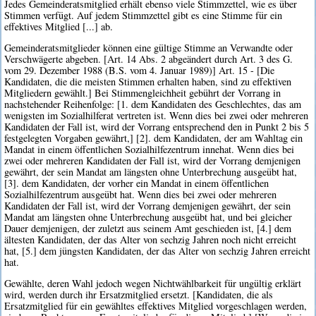
Jedes Gemeinderatsmitglied erhält ebenso viele Stimmzettel, wie es über
Stimmen verfügt. Auf jedem Stimmzettel gibt es eine Stimme für ein
effektives Mitglied [...] ab.
Gemeinderatsmitglieder können eine gültige Stimme an Verwandte oder
Verschwägerte abgeben. [Art. 14 Abs. 2 abgeändert durch Art. 3 des G.
vom 29. Dezember 1988 (B.S. vom 4. Januar 1989)] Art. 15 - [Die
Kandidaten, die die meisten Stimmen erhalten haben, sind zu effektiven
Mitgliedern gewählt.] Bei Stimmengleichheit gebührt der Vorrang in
nachstehender Reihenfolge: [1. dem Kandidaten des Geschlechtes, das am
wenigsten im Sozialhilferat vertreten ist. Wenn dies bei zwei oder mehreren
Kandidaten der Fall ist, wird der Vorrang entsprechend den in Punkt 2 bis 5
festgelegten Vorgaben gewährt,] [2]. dem Kandidaten, der am Wahltag ein
Mandat in einem öffentlichen Sozialhilfezentrum innehat. Wenn dies bei
zwei oder mehreren Kandidaten der Fall ist, wird der Vorrang demjenigen
gewährt, der sein Mandat am längsten ohne Unterbrechung ausgeübt hat,
[3]. dem Kandidaten, der vorher ein Mandat in einem öffentlichen
Sozialhilfezentrum ausgeübt hat. Wenn dies bei zwei oder mehreren
Kandidaten der Fall ist, wird der Vorrang demjenigen gewährt, der sein
Mandat am längsten ohne Unterbrechung ausgeübt hat, und bei gleicher
Dauer demjenigen, der zuletzt aus seinem Amt geschieden ist, [4.] dem
ältesten Kandidaten, der das Alter von sechzig Jahren noch nicht erreicht
hat, [5.] dem jüngsten Kandidaten, der das Alter von sechzig Jahren erreicht
hat.
Gewählte, deren Wahl jedoch wegen Nichtwählbarkeit für ungültig erklärt
wird, werden durch ihr Ersatzmitglied ersetzt. [Kandidaten, die als
Ersatzmitglied für ein gewähltes effektives Mitglied vorgeschlagen werden,