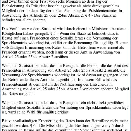
und zwar binnen einer Frist von sechs Monaten ab dem Tag der
Eidesleistung als Präsident beziehungsweise als nicht direkt gewähltes
Mitglied oder ab dem Tag der ersten Ausübung des Präsidentenamtes in
Anwendung des Artikels 25 oder 25bis Absatz 2. § 4 - Der Staatsrat
befindet vor allem anderen.
Das Verfahren vor dem Staatsrat wird durch einen im Ministerrat beratenen
Königlichen Erlass geregelt. § 5 - Wenn der Staatsrat befindet, dass in
Bezug auf einen Präsidenten eines Sozialhilferates die Vermutung der
Sprachkenntnis widerlegt ist, erklärt er die Ernennung für ungültig. Bis zur
vollständigen Erneuerung des Rates kann der Betroffene weder erneut als
Präsident ernannt werden, noch kann er dieses Amt in Anwendung von
Artikel 25 oder 25bis Absatz 2 ausüben.
Wenn der Staatsrat befindet, dass in Bezug auf die Person, die das Amt des
Präsidenten in Anwendung von Artikel 25 oder 25bis Absatz 2 ausübt, die
Vermutung der Sprachkenntnis widerlegt ist, wird davon ausgegangen, dass
der Betreffende dieses Amt nie ausgeübt hat. In diesem Fall wird das
Präsidentenamt ab dem Datum der Notifizierung des Entscheids in
Anwendung von Artikel 25 oder 25bis Absatz 2 von einem anderen Mitglied
des Rates ausgeübt.
Wenn der Staatsrat befindet, dass in Bezug auf ein nicht direkt gewähltes
Mitglied eines Sozialhilferates die Vermutung der Sprachkenntnis widerlegt
ist, wird seine Wahl für ungültig erklärt.
Bis zur vollständigen Erneuerung des Rates kann der Betroffene nicht mehr
gewählt werden. § 6 - Die Missachtung der Bestimmungen von § 5 durch
Personen, in Bezug auf die die Vermutung der Sprachkenntnis widerlegt ist,