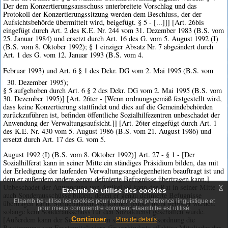
Der dem Konzertierungsausschuss unterbreitete Vorschlag und das
Protokoll der Konzertierungssitzung werden dem Beschluss, der der
Aufsichtsbehörde übermittelt wird, beigefügt. § 5 - [...]]] [Art. 26bis
eingefügt durch Art. 2 des K.E. Nr. 244 vom 31. Dezember 1983 (B.S. vom
25. Januar 1984) und ersetzt durch Art. 16 des G. vom 5. August 1992 (I)
(B.S. vom 8. Oktober 1992); § 1 einziger Absatz Nr. 7 abgeändert durch
Art. 1 des G. vom 12. Januar 1993 (B.S. vom 4.
Februar 1993) und Art. 6 § 1 des Dekr. DG vom 2. Mai 1995 (B.S. vom
30. Dezember 1995);
§ 5 aufgehoben durch Art. 6 § 2 des Dekr. DG vom 2. Mai 1995 (B.S. vom
30. Dezember 1995)] [Art. 26ter - [Wenn ordnungsgemäß festgestellt wird,
dass keine Konzertierung stattfindet und dies auf die Gemeindebehörden
zurückzuführen ist, befinden öffentliche Sozialhilfezentren unbeschadet der
Anwendung der Verwaltungsaufsicht.]] [Art. 26ter eingefügt durch Art. 1
des K.E. Nr. 430 vom 5. August 1986 (B.S. vom 21. August 1986) und
ersetzt durch Art. 17 des G. vom 5.
August 1992 (I) (B.S. vom 8. Oktober 1992)] Art. 27 - § 1 - [Der
Sozialhilferat kann in seiner Mitte ein ständiges Präsidium bilden, das mit
der Erledigung der laufenden Verwaltungsangelegenheiten beauftragt ist und
dem er außerdem andere genau definierte Befugnisse übertragen kann.]
Unbeschadet der Anwendung von Artikel 94 kann der Rat in seiner Mitte
x
Etaamb.be utilise des cookies
auch Sonderausschüsse bilden, denen er genau definierte Befugnisse
Etaamb.be utilise les cookies pour retenir votre préférence linguistique et
übertragen kann. Sonderausschüsse können jedoch nicht gebildet werden,
pour mieux comprendre comment etaamb.be est utilisé.
solange kein Sonderausschuss für den Sozialdienst geschaffen wurde.
Continuer
[Außerdem kann der Sozialhilferat in seiner Geschäftsordnung die
Plus de details
Bestimmung von Ersatzmitgliedern für verhinderte effektive Mitglieder der