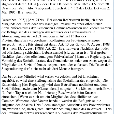
abgeändert durch Art. 4 § 2 des Dekr. DG vom 2. Mai 1995 (B.S. vom 30.
Dezember 1995); Abs. 7 abgeändert durch Art. 4 § 3 des Dekr. DG vom 2.
Mai 1995 (B.S. vom 30.
Dezember 1995)] [Art. 21bis - Bei einem Rechtsstreit bezüglich eines
Mitglieds des Rates oder des ständigen Präsidiums eines öffentlichen
Sozialhilfezentrums der Gemeinden Comines-Warneton und Voeren werden
die Befugnisse des ständigen Ausschusses des Provinzialrates in
Abweichung von Artikel 21 von dem in Artikel 131bis des
Provinzialgesetzes vorgesehenen Kollegium der Provinzgouverneure
ausgeübt.] [Art. 21bis eingefügt durch Art. 13 des G. vom 9. August 1988
(B.S. vom 13. August 1988)] Art. 22 - [Bei schwerer Nachlässigkeit oder
bei offenkundig schlechtem Lebenswandel [sic: zu lesen ist: "Bei grober
Nachlässigkeit oder offenkundigem Fehlverhalten"] kann die Regierung, auf
Vorschlag des Sozialhilferates, des Gemeinderates oder von Amts wegen die
Mitglieder des Sozialhilferates suspendieren oder entlassen. Die Dauer der
Suspendierung darf nicht mehr als drei Monate betragen.
Das betroffene Mitglied wird vorher vorgeladen und bei Erscheinen
angehört; es wird eine Stellungnahme des Sozialhilferates eingeholt.] Die
Entscheidung [der Regierung] wird dem Betroffenen notifiziert und dem
Sozialhilferat sowie dem [Gemeinderat] mitgeteilt. Sie können innerhalb von
fünfzehn Tagen nach der Notifizierung Beschwerde beim Staatsrat
einreichen. [Wenn es sich um ein Mitglied des Sozialhilferates von
Comines-Warneton oder Voeren handelt, werden die Befugnisse, die
aufgrund der Absätze 1 bis 3 dem ständigen Ausschuss des Provinzialrates
zugewiesen sind, nach gleich lautender Stellungnahme des in Artikel 131bis
des Provinzialgesetzes vorgesehenen Kollegiums der Provinzgouverneure