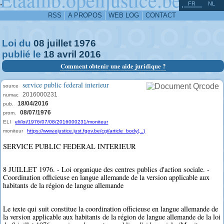
^
-
FR
NL
RSS
A PROPOS
WEB LOG
CONTACT
Loi du
08
juillet
1976
publié le
18
avril
2016
Comment obtenir une aide juridique ?
service public federal interieur
source
2016000231
numac
18/04/2016
pub.
08/07/1976
prom.
ELI
eli/loi/1976/07/08/2016000231/moniteur
moniteur
https://www.ejustice.just.fgov.be/cgi/article_body(...)
SERVICE PUBLIC FEDERAL INTERIEUR
8 JUILLET 1976. - Loi organique des centres publics d'action sociale. -
Coordination officieuse en langue allemande de la version applicable aux
habitants de la région de langue allemande
Le texte qui suit constitue la coordination officieuse en langue allemande de
la version applicable aux habitants de la région de langue allemande de la loi