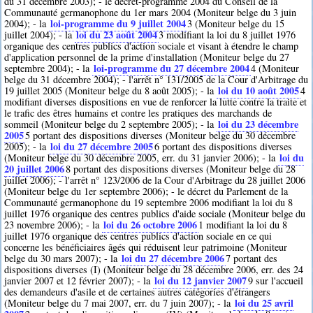
du 31 décembre 2003); - le décret-programme 2004 du Conseil de la
Communauté germanophone du 1er mars 2004 (Moniteur belge du 3 juin
loi-programme du 9 juillet 2004
2004); - la
3
(Moniteur belge du 15
loi du 23 août 2004
juillet 2004); - la
3
modifiant la loi du 8 juillet 1976
organique des centres publics d'action sociale et visant à étendre le champ
d'application personnel de la prime d'installation (Moniteur belge du 27
loi-programme du 27 décembre 2004
septembre 2004); - la
4
(Moniteur
belge du 31 décembre 2004); - l'arrêt n° 131/2005 de la Cour d'Arbitrage du
loi du 10 août 2005
19 juillet 2005 (Moniteur belge du 8 août 2005); - la
4
modifiant diverses dispositions en vue de renforcer la lutte contre la traite et
le trafic des êtres humains et contre les pratiques des marchands de
loi du 23 décembre
sommeil (Moniteur belge du 2 septembre 2005); - la
2005
5
portant des dispositions diverses (Moniteur belge du 30 décembre
loi du 27 décembre 2005
2005); - la
6
portant des dispositions diverses
loi du
(Moniteur belge du 30 décembre 2005, err. du 31 janvier 2006); - la
20 juillet 2006
8
portant des dispositions diverses (Moniteur belge du 28
juillet 2006); - l'arrêt n° 123/2006 de la Cour d'Arbitrage du 28 juillet 2006
(Moniteur belge du 1er septembre 2006); - le décret du Parlement de la
Communauté germanophone du 19 septembre 2006 modifiant la loi du 8
juillet 1976 organique des centres publics d'aide sociale (Moniteur belge du
loi du 26 octobre 2006
23 novembre 2006); - la
1
modifiant la loi du 8
juillet 1976 organique des centres publics d'action sociale en ce qui
concerne les bénéficiaires âgés qui réduisent leur patrimoine (Moniteur
loi du 27 décembre 2006
belge du 30 mars 2007); - la
7
portant des
dispositions diverses (I) (Moniteur belge du 28 décembre 2006, err. des 24
loi du 12 janvier 2007
janvier 2007 et 12 février 2007); - la
9
sur l'accueil
des demandeurs d'asile et de certaines autres catégories d'étrangers
loi du 25 avril
(Moniteur belge du 7 mai 2007, err. du 7 juin 2007); - la