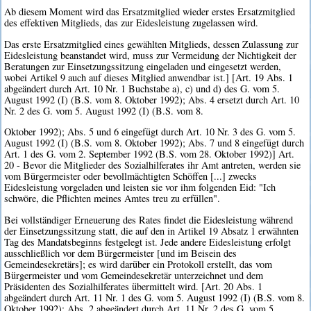
Ab diesem Moment wird das Ersatzmitglied wieder erstes Ersatzmitglied
des effektiven Mitglieds, das zur Eidesleistung zugelassen wird.
Das erste Ersatzmitglied eines gewählten Mitglieds, dessen Zulassung zur
Eidesleistung beanstandet wird, muss zur Vermeidung der Nichtigkeit der
Beratungen zur Einsetzungssitzung eingeladen und eingesetzt werden,
wobei Artikel 9 auch auf dieses Mitglied anwendbar ist.] [Art. 19 Abs. 1
abgeändert durch Art. 10 Nr. 1 Buchstabe a), c) und d) des G. vom 5.
August 1992 (I) (B.S. vom 8. Oktober 1992); Abs. 4 ersetzt durch Art. 10
Nr. 2 des G. vom 5. August 1992 (I) (B.S. vom 8.
Oktober 1992); Abs. 5 und 6 eingefügt durch Art. 10 Nr. 3 des G. vom 5.
August 1992 (I) (B.S. vom 8. Oktober 1992); Abs. 7 und 8 eingefügt durch
Art. 1 des G. vom 2. September 1992 (B.S. vom 28. Oktober 1992)] Art.
20 - Bevor die Mitglieder des Sozialhilferates ihr Amt antreten, werden sie
vom Bürgermeister oder bevollmächtigten Schöffen [...] zwecks
Eidesleistung vorgeladen und leisten sie vor ihm folgenden Eid: "Ich
schwöre, die Pflichten meines Amtes treu zu erfüllen".
Bei vollständiger Erneuerung des Rates findet die Eidesleistung während
der Einsetzungssitzung statt, die auf den in Artikel 19 Absatz 1 erwähnten
Tag des Mandatsbeginns festgelegt ist. Jede andere Eidesleistung erfolgt
ausschließlich vor dem Bürgermeister [und im Beisein des
Gemeindesekretärs]; es wird darüber ein Protokoll erstellt, das vom
Bürgermeister und vom Gemeindesekretär unterzeichnet und dem
Präsidenten des Sozialhilferates übermittelt wird. [Art. 20 Abs. 1
abgeändert durch Art. 11 Nr. 1 des G. vom 5. August 1992 (I) (B.S. vom 8.
Oktober 1992); Abs. 2 abgeändert durch Art. 11 Nr. 2 des G. vom 5.