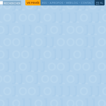
-
-
-
-
VIE PRIVÉE
RSS
A PROPOS
WEB LOG
CONTACT
FR
NL