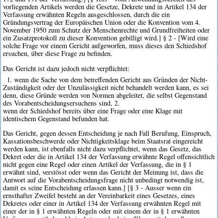
vorliegenden Artikels werden die Gesetze, Dekrete und in Artikel 134 der
Verfassung erwähnten Regeln ausgeschlossen, durch die ein
Gründungsvertrag der Europäischen Union oder die Konvention vom 4.
November 1950 zum Schutz der Menschenrechte und Grundfreiheiten oder
ein Zusatzprotokoll zu dieser Konvention gebilligt wird.] § 2 - [Wird eine
solche Frage vor einem Gericht aufgeworfen, muss dieses den Schiedshof
ersuchen, über diese Frage zu befinden.
Das Gericht ist dazu jedoch nicht verpflichtet:
1. wenn die Sache von dem betreffenden Gericht aus Gründen der Nicht-
Zuständigkeit oder der Unzulässigkeit nicht behandelt werden kann, es sei
denn, diese Gründe werden von Normen abgeleitet, die selbst Gegenstand
des Vorabentscheidungsersuchens sind, 2.
wenn der Schiedshof bereits über eine Frage oder eine Klage mit
identischem Gegenstand befunden hat.
Das Gericht, gegen dessen Entscheidung je nach Fall Berufung, Einspruch,
Kassationsbeschwerde oder Nichtigkeitsklage beim Staatsrat eingereicht
werden kann, ist ebenfalls nicht dazu verpflichtet, wenn das Gesetz, das
Dekret oder die in Artikel 134 der Verfassung erwähnte Regel offensichtlich
nicht gegen eine Regel oder einen Artikel der Verfassung, die in § 1
erwähnt sind, verstösst oder wenn das Gericht der Meinung ist, dass die
Antwort auf die Vorabentscheidungsfrage nicht unbedingt notwendig ist,
damit es seine Entscheidung erlassen kann.] [§ 3 - Ausser wenn ein
ernsthafter Zweifel besteht an der Vereinbarkeit eines Gesetzes, eines
Dekretes oder einer in Artikel 134 der Verfassung erwähnten Regel mit
einer der in § 1 erwähnten Regeln oder mit einem der in § 1 erwähnten