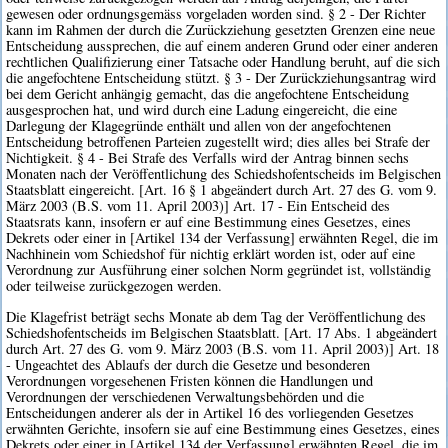
gewesen oder ordnungsgemäss vorgeladen worden sind. § 2 - Der Richter
kann im Rahmen der durch die Zurückziehung gesetzten Grenzen eine neue
Entscheidung aussprechen, die auf einem anderen Grund oder einer anderen
rechtlichen Qualifizierung einer Tatsache oder Handlung beruht, auf die sich
die angefochtene Entscheidung stützt. § 3 - Der Zurückziehungsantrag wird
bei dem Gericht anhängig gemacht, das die angefochtene Entscheidung
ausgesprochen hat, und wird durch eine Ladung eingereicht, die eine
Darlegung der Klagegründe enthält und allen von der angefochtenen
Entscheidung betroffenen Parteien zugestellt wird; dies alles bei Strafe der
Nichtigkeit. § 4 - Bei Strafe des Verfalls wird der Antrag binnen sechs
Monaten nach der Veröffentlichung des Schiedshofentscheids im Belgischen
Staatsblatt eingereicht. [Art. 16 § 1 abgeändert durch Art. 27 des G. vom 9.
März 2003 (B.S. vom 11. April 2003)] Art. 17 - Ein Entscheid des
Staatsrats kann, insofern er auf eine Bestimmung eines Gesetzes, eines
Dekrets oder einer in [Artikel 134 der Verfassung] erwähnten Regel, die im
Nachhinein vom Schiedshof für nichtig erklärt worden ist, oder auf eine
Verordnung zur Ausführung einer solchen Norm gegründet ist, vollständig
oder teilweise zurückgezogen werden.
Die Klagefrist beträgt sechs Monate ab dem Tag der Veröffentlichung des
Schiedshofentscheids im Belgischen Staatsblatt. [Art. 17 Abs. 1 abgeändert
durch Art. 27 des G. vom 9. März 2003 (B.S. vom 11. April 2003)] Art. 18
- Ungeachtet des Ablaufs der durch die Gesetze und besonderen
Verordnungen vorgesehenen Fristen können die Handlungen und
Verordnungen der verschiedenen Verwaltungsbehörden und die
Entscheidungen anderer als der in Artikel 16 des vorliegenden Gesetzes
erwähnten Gerichte, insofern sie auf eine Bestimmung eines Gesetzes, eines
Dekrets oder einer in [Artikel 134 der Verfassung] erwähnten Regel, die im