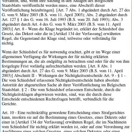
Verfahren, und, wenn ihre Satzung in den Anlagen des Belgischen
Staatsblatts veröffentlicht werden muss, eine Abschrift dieser
Veröffentlichung beizubringen]. [Art. 7 Abs. 1 abgeändert durch Art. 27 des
G. vom 9. März 2003 (B.S. vom 11. April 2003); Abs. 2 abgeändert durch
Art. 127 § 1 des G. vom 16. Juli 1993 (B.S. vom 20. Juli 1993); Abs. 3
abgeändert durch Art. 4 des G. vom 9. März 2003 (B.S. vom 11. April
2003)] Art. 8 - Wenn die Klage begründet ist, erklärt der Schiedshof das
Gesetz, das Dekret oder die in [Artikel 134 der Verfassung] erwähnten
Regel, die Gegenstand der Klage sind, teilweise oder vollständig für
nichtig.
Wenn der Schiedshof es für notwendig erachtet, gibt er im Wege einer
allgemeinen Verfügung die Wirkungen der für nichtig erklärten
Bestimmungen an, die als endgültig zu betrachten sind oder für die von ihm
festgelegte Frist vorläufig aufrechterhalten werden. [Art. 8 Abs. 1
abgeändert durch Art. 27 des G. vom 9. März 2003 (B.S. vom 11. April
2003)] Abschnitt II - Wirkungen der Nichtigkeitsentscheide Art. 9 - § 1 -
Die vom Schiedshof erlassenen Nichtigkeitsentscheide haben absolute
Autorität der abgeurteilten Sache ab ihrer Veröffentlichung im Belgischen
Staatsblatt. § 2 - Die vom Schiedshof erlassenen Entscheide, durch die
Nichtigkeitsklagen abgewiesen werden, sind, was die durch diese
Entscheide entschiedenen Rechtsfragen betrifft, verbindlich für die
Gerichte.
Art. 10 - Eine rechtskräftig gewordene Entscheidung eines Strafgerichtes
kann, insofern sie auf die Bestimmung eines Gesetzes, eines Dekrets oder
einer in [Artikel 134 der Verfassung] erwähnten Regel, die im Nachhinein
vom Schiedshof für nichtig erklärt worden ist, oder auf eine Verordnung zur
Ausführung eines solchen Gesetzes, eines solchen Dekretes oder einer