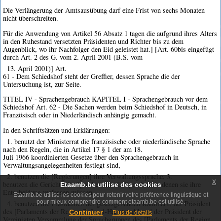
Die Verlängerung der Amtsausübung darf eine Frist von sechs Monaten
nicht überschreiten.
Für die Anwendung von Artikel 56 Absatz 1 tagen die aufgrund ihres Alters
in den Ruhestand versetzten Präsidenten und Richter bis zu dem
Augenblick, wo ihr Nachfolger den Eid geleistet hat.] [Art. 60bis eingefügt
durch Art. 2 des G. vom 2. April 2001 (B.S. vom
13. April 2001)] Art.
61 - Dem Schiedshof steht der Greffier, dessen Sprache die der
Untersuchung ist, zur Seite.
TITEL IV - Sprachengebrauch KAPITEL I - Sprachengebrauch vor dem
Schiedshof Art. 62 - Die Sachen werden beim Schiedshof in Deutsch, in
Französisch oder in Niederländisch anhängig gemacht.
In den Schriftsätzen und Erklärungen:
1. benutzt der Ministerrat die französische oder niederländische Sprache
nach den Regeln, die in Artikel 17 § 1 der am 18.
Juli 1966 koordinierten Gesetze über den Sprachengebrauch in
Verwaltungsangelegenheiten festlegt sind,
2. benutzen die [Regierungen] ihre Verwaltungssprache, 3.
x
benutzen die Gerichte die Sprache oder die Sprachen, in denen sie ihre
Etaamb.be utilise des cookies
Entscheidung verfassen müssen,
Etaamb.be utilise les cookies pour retenir votre préférence linguistique et
pour mieux comprendre comment etaamb.be est utilisé.
4. benutzen die Präsidenten der gesetzgebenden Kammern, der Präsident
des [Parlaments der Region Brüssel-Hauptstadt] und der Präsident der
Continuer
Plus de details
Vereinigten Versammlung der Sprachgruppen des [Parlaments der Region