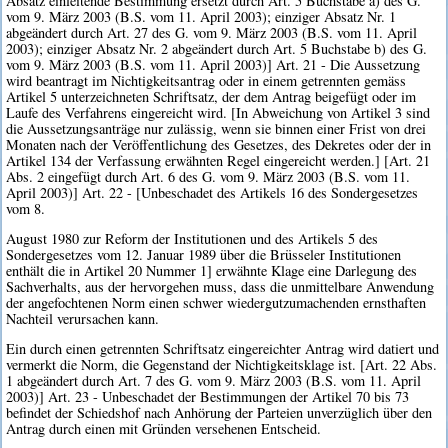
Absatz einleitende Bestimmung ersetzt durch Art. 5 Buchstabe a) des G.
vom 9. März 2003 (B.S. vom 11. April 2003); einziger Absatz Nr. 1
abgeändert durch Art. 27 des G. vom 9. März 2003 (B.S. vom 11. April
2003); einziger Absatz Nr. 2 abgeändert durch Art. 5 Buchstabe b) des G.
vom 9. März 2003 (B.S. vom 11. April 2003)] Art. 21 - Die Aussetzung
wird beantragt im Nichtigkeitsantrag oder in einem getrennten gemäss
Artikel 5 unterzeichneten Schriftsatz, der dem Antrag beigefügt oder im
Laufe des Verfahrens eingereicht wird. [In Abweichung von Artikel 3 sind
die Aussetzungsanträge nur zulässig, wenn sie binnen einer Frist von drei
Monaten nach der Veröffentlichung des Gesetzes, des Dekretes oder der in
Artikel 134 der Verfassung erwähnten Regel eingereicht werden.] [Art. 21
Abs. 2 eingefügt durch Art. 6 des G. vom 9. März 2003 (B.S. vom 11.
April 2003)] Art. 22 - [Unbeschadet des Artikels 16 des Sondergesetzes
vom 8.
August 1980 zur Reform der Institutionen und des Artikels 5 des
Sondergesetzes vom 12. Januar 1989 über die Brüsseler Institutionen
enthält die in Artikel 20 Nummer 1] erwähnte Klage eine Darlegung des
Sachverhalts, aus der hervorgehen muss, dass die unmittelbare Anwendung
der angefochtenen Norm einen schwer wiedergutzumachenden ernsthaften
Nachteil verursachen kann.
Ein durch einen getrennten Schriftsatz eingereichter Antrag wird datiert und
vermerkt die Norm, die Gegenstand der Nichtigkeitsklage ist. [Art. 22 Abs.
1 abgeändert durch Art. 7 des G. vom 9. März 2003 (B.S. vom 11. April
2003)] Art. 23 - Unbeschadet der Bestimmungen der Artikel 70 bis 73
befindet der Schiedshof nach Anhörung der Parteien unverzüglich über den
Antrag durch einen mit Gründen versehenen Entscheid.