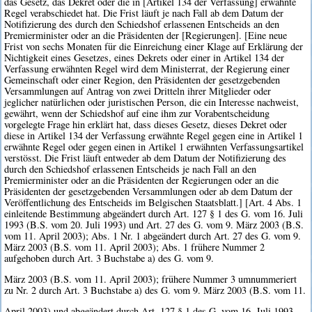
das Gesetz, das Dekret oder die in [Artikel 134 der Verfassung] erwähnte
Regel verabschiedet hat. Die Frist läuft je nach Fall ab dem Datum der
Notifizierung des durch den Schiedshof erlassenen Entscheids an den
Premierminister oder an die Präsidenten der [Regierungen]. [Eine neue
Frist von sechs Monaten für die Einreichung einer Klage auf Erklärung der
Nichtigkeit eines Gesetzes, eines Dekrets oder einer in Artikel 134 der
Verfassung erwähnten Regel wird dem Ministerrat, der Regierung einer
Gemeinschaft oder einer Region, den Präsidenten der gesetzgebenden
Versammlungen auf Antrag von zwei Dritteln ihrer Mitglieder oder
jeglicher natürlichen oder juristischen Person, die ein Interesse nachweist,
gewährt, wenn der Schiedshof auf eine ihm zur Vorabentscheidung
vorgelegte Frage hin erklärt hat, dass dieses Gesetz, dieses Dekret oder
diese in Artikel 134 der Verfassung erwähnte Regel gegen eine in Artikel 1
erwähnte Regel oder gegen einen in Artikel 1 erwähnten Verfassungsartikel
verstösst. Die Frist läuft entweder ab dem Datum der Notifizierung des
durch den Schiedshof erlassenen Entscheids je nach Fall an den
Premierminister oder an die Präsidenten der Regierungen oder an die
Präsidenten der gesetzgebenden Versammlungen oder ab dem Datum der
Veröffentlichung des Entscheids im Belgischen Staatsblatt.] [Art. 4 Abs. 1
einleitende Bestimmung abgeändert durch Art. 127 § 1 des G. vom 16. Juli
1993 (B.S. vom 20. Juli 1993) und Art. 27 des G. vom 9. März 2003 (B.S.
vom 11. April 2003); Abs. 1 Nr. 1 abgeändert durch Art. 27 des G. vom 9.
März 2003 (B.S. vom 11. April 2003); Abs. 1 frühere Nummer 2
aufgehoben durch Art. 3 Buchstabe a) des G. vom 9.
März 2003 (B.S. vom 11. April 2003); frühere Nummer 3 umnummeriert
zu Nr. 2 durch Art. 3 Buchstabe a) des G. vom 9. März 2003 (B.S. vom 11.
April 2003) und abgeändert durch Art. 127 § 1 des G. vom 16. Juli 1993