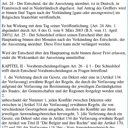
Art. 24 - Der Entscheid, der die Aussetzung anordnet, ist in Deutsch, in
Französisch und in Niederländisch abgefasst. Auf Antrag des Greffiers wird
er binnen fünf Tagen nach der Verkündung [ganz oder auszugsweise] im
Belgischen Staatsblatt veröffentlicht.
Er hat Wirkung mit dem Tag seiner Veröffentlichung. [Art. 24 Abs. 1
abgeändert durch Art. 8 des G. vom 9. März 2003 (B.S. vom 11. April
2003)] Art. 25 - Der Schiedshof erlässt seinen Entscheid über den
Hauptantrag binnen drei Monaten nach der Verkündung des Entscheids, der
die Aussetzung anordnet. Diese Frist kann nicht verlängert werden.
Wird der Entscheid über den Hauptantrag nicht binnen dieser Frist erlassen,
endet die Wirksamkeit der Aussetzung unmittelbar.
KAPITEL II - Vorabentscheidungsfragen Art. 26 - § 1 - Der Schiedshof
trifft durch Entscheid Vorabentscheidungen zu Fragen betreffend:
1. die Verletzung durch ein Gesetz, ein Dekret oder eine in [Artikel 134
der Verfassung] erwähnte Regel der Regeln, die durch die Verfassung oder
aufgrund der Verfassung zur Bestimmung der jeweiligen Zuständigkeiten
des Staates, der Gemeinschaften und der Regionen festgelegt worden sind,
2.
unbeschadet der Nummer 1, jeden Konflikt zwischen Dekreten oder
zwischen in [Artikel 314 der Verfassung] erwähnten Regeln, die von
verschiedenen Gesetzgebern ausgehen, insofern der Konflikt aus ihren
jeweiligen Anwendungsbereichen hervorgeht, 3. [die Verletzung durch ein
Gesetz, ein Dekret oder eine in Artikel 134 der Verfassung erwähnte Regel
der Artikel von Titel II "Die Belgier und ihre Rechte" und der Artikel 170,
172 und 191 der Verfassung.] [§ 1bis - Vom Anwendungsbereich des