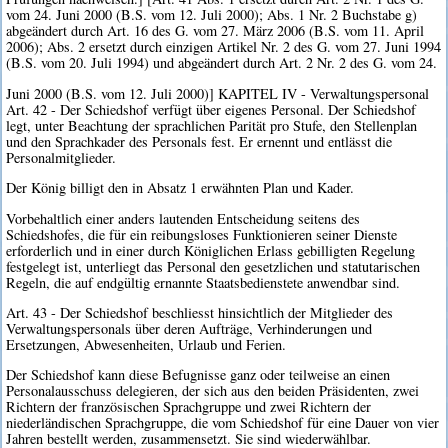
vom 24. Juni 2000 (B.S. vom 12. Juli 2000); Abs. 1 Nr. 2 Buchstabe g)
abgeändert durch Art. 16 des G. vom 27. März 2006 (B.S. vom 11. April
2006); Abs. 2 ersetzt durch einzigen Artikel Nr. 2 des G. vom 27. Juni 1994
(B.S. vom 20. Juli 1994) und abgeändert durch Art. 2 Nr. 2 des G. vom 24.
Juni 2000 (B.S. vom 12. Juli 2000)] KAPITEL IV - Verwaltungspersonal
Art. 42 - Der Schiedshof verfügt über eigenes Personal. Der Schiedshof
legt, unter Beachtung der sprachlichen Parität pro Stufe, den Stellenplan
und den Sprachkader des Personals fest. Er ernennt und entlässt die
Personalmitglieder.
Der König billigt den in Absatz 1 erwähnten Plan und Kader.
Vorbehaltlich einer anders lautenden Entscheidung seitens des
Schiedshofes, die für ein reibungsloses Funktionieren seiner Dienste
erforderlich und in einer durch Königlichen Erlass gebilligten Regelung
festgelegt ist, unterliegt das Personal den gesetzlichen und statutarischen
Regeln, die auf endgültig ernannte Staatsbedienstete anwendbar sind.
Art. 43 - Der Schiedshof beschliesst hinsichtlich der Mitglieder des
Verwaltungspersonals über deren Aufträge, Verhinderungen und
Ersetzungen, Abwesenheiten, Urlaub und Ferien.
Der Schiedshof kann diese Befugnisse ganz oder teilweise an einen
Personalausschuss delegieren, der sich aus den beiden Präsidenten, zwei
Richtern der französischen Sprachgruppe und zwei Richtern der
niederländischen Sprachgruppe, die vom Schiedshof für eine Dauer von vier
Jahren bestellt werden, zusammensetzt. Sie sind wiederwählbar.