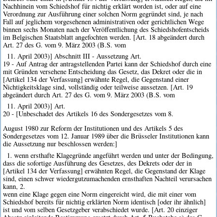
Nachhinein vom Schiedshof für nichtig erklärt worden ist, oder auf eine
Verordnung zur Ausführung einer solchen Norm gegründet sind, je nach
Fall auf jeglichem vorgesehenen administrativen oder gerichtlichen Wege
binnen sechs Monaten nach der Veröffentlichung des Schiedshofentscheids
im Belgischen Staatsblatt angefochten werden. [Art. 18 abgeändert durch
Art. 27 des G. vom 9. März 2003 (B.S. vom
11. April 2003)] Abschnitt III - Aussetzung Art.
19 - Auf Antrag der antragstellenden Partei kann der Schiedshof durch eine
mit Gründen versehene Entscheidung das Gesetz, das Dekret oder die in
[Artikel 134 der Verfassung] erwähnte Regel, die Gegenstand einer
Nichtigkeitsklage sind, vollständig oder teilweise aussetzen. [Art. 19
abgeändert durch Art. 27 des G. vom 9. März 2003 (B.S. vom
11. April 2003)] Art.
20 - [Unbeschadet des Artikels 16 des Sondergesetzes vom 8.
August 1980 zur Reform der Institutionen und des Artikels 5 des
Sondergesetzes vom 12. Januar 1989 über die Brüsseler Institutionen kann
die Aussetzung nur beschlossen werden:]
1. wenn ersthafte Klagegründe angeführt werden und unter der Bedingung,
dass die sofortige Ausführung des Gesetzes, des Dekrets oder der in
[Artikel 134 der Verfassung] erwähnten Regel, die Gegenstand der Klage
sind, einen schwer wiedergutzumachenden ernsthaften Nachteil verursachen
kann, 2.
wenn eine Klage gegen eine Norm eingereicht wird, die mit einer vom
Schiedshof bereits für nichtig erklärten Norm identisch [oder ihr ähnlich]
ist und vom selben Gesetzgeber verabschiedet wurde. [Art. 20 einziger