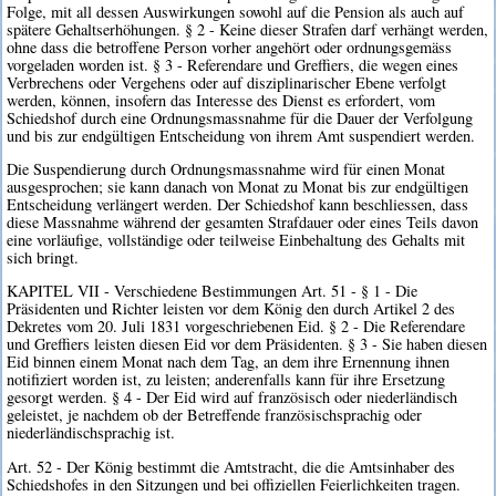
Folge, mit all dessen Auswirkungen sowohl auf die Pension als auch auf
spätere Gehaltserhöhungen. § 2 - Keine dieser Strafen darf verhängt werden,
ohne dass die betroffene Person vorher angehört oder ordnungsgemäss
vorgeladen worden ist. § 3 - Referendare und Greffiers, die wegen eines
Verbrechens oder Vergehens oder auf disziplinarischer Ebene verfolgt
werden, können, insofern das Interesse des Dienst es erfordert, vom
Schiedshof durch eine Ordnungsmassnahme für die Dauer der Verfolgung
und bis zur endgültigen Entscheidung von ihrem Amt suspendiert werden.
Die Suspendierung durch Ordnungsmassnahme wird für einen Monat
ausgesprochen; sie kann danach von Monat zu Monat bis zur endgültigen
Entscheidung verlängert werden. Der Schiedshof kann beschliessen, dass
diese Massnahme während der gesamten Strafdauer oder eines Teils davon
eine vorläufige, vollständige oder teilweise Einbehaltung des Gehalts mit
sich bringt.
KAPITEL VII - Verschiedene Bestimmungen Art. 51 - § 1 - Die
Präsidenten und Richter leisten vor dem König den durch Artikel 2 des
Dekretes vom 20. Juli 1831 vorgeschriebenen Eid. § 2 - Die Referendare
und Greffiers leisten diesen Eid vor dem Präsidenten. § 3 - Sie haben diesen
Eid binnen einem Monat nach dem Tag, an dem ihre Ernennung ihnen
notifiziert worden ist, zu leisten; anderenfalls kann für ihre Ersetzung
gesorgt werden. § 4 - Der Eid wird auf französisch oder niederländisch
geleistet, je nachdem ob der Betreffende französischsprachig oder
niederländischsprachig ist.
Art. 52 - Der König bestimmt die Amtstracht, die die Amtsinhaber des
Schiedshofes in den Sitzungen und bei offiziellen Feierlichkeiten tragen.