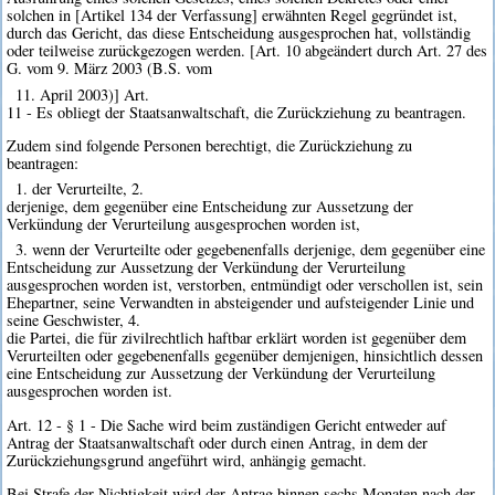
solchen in [Artikel 134 der Verfassung] erwähnten Regel gegründet ist,
durch das Gericht, das diese Entscheidung ausgesprochen hat, vollständig
oder teilweise zurückgezogen werden. [Art. 10 abgeändert durch Art. 27 des
G. vom 9. März 2003 (B.S. vom
11. April 2003)] Art.
11 - Es obliegt der Staatsanwaltschaft, die Zurückziehung zu beantragen.
Zudem sind folgende Personen berechtigt, die Zurückziehung zu
beantragen:
1. der Verurteilte, 2.
derjenige, dem gegenüber eine Entscheidung zur Aussetzung der
Verkündung der Verurteilung ausgesprochen worden ist,
3. wenn der Verurteilte oder gegebenenfalls derjenige, dem gegenüber eine
Entscheidung zur Aussetzung der Verkündung der Verurteilung
ausgesprochen worden ist, verstorben, entmündigt oder verschollen ist, sein
Ehepartner, seine Verwandten in absteigender und aufsteigender Linie und
seine Geschwister, 4.
die Partei, die für zivilrechtlich haftbar erklärt worden ist gegenüber dem
Verurteilten oder gegebenenfalls gegenüber demjenigen, hinsichtlich dessen
eine Entscheidung zur Aussetzung der Verkündung der Verurteilung
ausgesprochen worden ist.
Art. 12 - § 1 - Die Sache wird beim zuständigen Gericht entweder auf
Antrag der Staatsanwaltschaft oder durch einen Antrag, in dem der
Zurückziehungsgrund angeführt wird, anhängig gemacht.
Bei Strafe der Nichtigkeit wird der Antrag binnen sechs Monaten nach der