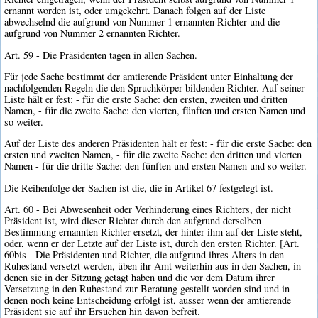
ernannt worden ist, oder umgekehrt. Danach folgen auf der Liste
abwechselnd die aufgrund von Nummer 1 ernannten Richter und die
aufgrund von Nummer 2 ernannten Richter.
Art. 59 - Die Präsidenten tagen in allen Sachen.
Für jede Sache bestimmt der amtierende Präsident unter Einhaltung der
nachfolgenden Regeln die den Spruchkörper bildenden Richter. Auf seiner
Liste hält er fest: - für die erste Sache: den ersten, zweiten und dritten
Namen, - für die zweite Sache: den vierten, fünften und ersten Namen und
so weiter.
Auf der Liste des anderen Präsidenten hält er fest: - für die erste Sache: den
ersten und zweiten Namen, - für die zweite Sache: den dritten und vierten
Namen - für die dritte Sache: den fünften und ersten Namen und so weiter.
Die Reihenfolge der Sachen ist die, die in Artikel 67 festgelegt ist.
Art. 60 - Bei Abwesenheit oder Verhinderung eines Richters, der nicht
Präsident ist, wird dieser Richter durch den aufgrund derselben
Bestimmung ernannten Richter ersetzt, der hinter ihm auf der Liste steht,
oder, wenn er der Letzte auf der Liste ist, durch den ersten Richter. [Art.
60bis - Die Präsidenten und Richter, die aufgrund ihres Alters in den
Ruhestand versetzt werden, üben ihr Amt weiterhin aus in den Sachen, in
denen sie in der Sitzung getagt haben und die vor dem Datum ihrer
Versetzung in den Ruhestand zur Beratung gestellt worden sind und in
denen noch keine Entscheidung erfolgt ist, ausser wenn der amtierende
Präsident sie auf ihr Ersuchen hin davon befreit.