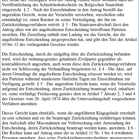
Veröffentlichung des Schiedshofentscheids im Belgischen Staatsblatt
eingereicht. § 2 - Nach der Einsichtnahme in den Antrag bestellt das
angerufene Gericht, wenn der Verurteilte verstorben, verschollen oder
entmündigt ist, einen Kurator zu seiner Verteidigung, der ihn im
Zurückziehungsverfahren vertritt. § 3 - Die Staatsanwaltschaft lässt den
Antrag allen von der angefochtenen Entscheidung betroffenen Parteien
zustellen. Die Zustellung enthält eine Ladung vor das Gericht, das die
angefochtene Entscheidung ausgesprochen hat, und gibt den Text der Artikel
10 bis 12 des vorliegenden Gesetzes wieder.
Die Entscheidung, durch die endgültig über die Zurückziehung befunden
wird, wird der ordnungsgemäss geladenen Zivilpartei gegenüber als
kontradiktorisch angesehen, auch wenn diese dem Zurückziehungsverfahren
nicht vor Schliessung der Verhandlung beigetreten ist. § 4 - Die Akte, auf
deren Grundlage die angefochtene Entscheidung erlassen worden ist, wird
den Parteien während mindestens fünfzehn Tagen zur Einsichtnahme zur
Verfügung gestellt. § 5 - Das angerufene Gericht kann, wenn der Verurteilte
aufgrund der Entscheidung, deren Zurückziehung beantragt wird, inhaftiert
ist, seine vorläufige Freilassung gemäss dem in Artikel 7 Absatz 2, 3 und 4
des Gesetzes vom 20. April 1874 über die Untersuchungshaft vorgesehenen
Verfahren anordnen.
Dieses Gericht kann ebenfalls, wenn die angeführten Klagegründe ernsthaft
zu sein scheinen und sie die beantragte Zurückziehung rechtfertigen können,
den Aufschub aller Massnahmen zur Vollstreckung oder Anwendung der
Entscheidung, deren Zurückziehung beantragt werden kann, anordnen. § 6 -
Der Richter kann auf Antrag einer der in Artikel 11 Nr. 1 bis 4 erwähnten
Personen anordnen, dass seine Zurückziehungsentscheidung auszugsweise