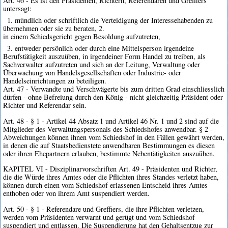
Art. 46 - Es ist den Präsidenten, Richtern, Referendaren und Greffiers
untersagt:
1. mündlich oder schriftlich die Verteidigung der Interessehabenden zu
übernehmen oder sie zu beraten, 2.
in einem Schiedsgericht gegen Besoldung aufzutreten,
3. entweder persönlich oder durch eine Mittelsperson irgendeine
Berufstätigkeit auszuüben, in irgendeiner Form Handel zu treiben, als
Sachverwalter aufzutreten und sich an der Leitung, Verwaltung oder
Überwachung von Handelsgesellschaften oder Industrie- oder
Handelseinrichtungen zu beteiligen.
Art. 47 - Verwandte und Verschwägerte bis zum dritten Grad einschliesslich
dürfen - ohne Befreiung durch den König - nicht gleichzeitig Präsident oder
Richter und Referendar sein.
Art. 48 - § 1 - Artikel 44 Absatz 1 und Artikel 46 Nr. 1 und 2 sind auf die
Mitglieder des Verwaltungspersonals des Schiedshofes anwendbar. § 2 -
Abweichungen können ihnen vom Schiedshof in den Fällen gewährt werden,
in denen die auf Staatsbedienstete anwendbaren Bestimmungen es diesen
oder ihren Ehepartnern erlauben, bestimmte Nebentätigkeiten auszuüben.
KAPITEL VI - Disziplinarvorschriften Art. 49 - Präsidenten und Richter,
die die Würde ihres Amtes oder die Pflichten ihres Standes verletzt haben,
können durch einen vom Schiedshof erlassenen Entscheid ihres Amtes
enthoben oder von ihrem Amt suspendiert werden.
Art. 50 - § 1 - Referendare und Greffiers, die ihre Pflichten verletzen,
werden vom Präsidenten verwarnt und gerügt und vom Schiedshof
suspendiert und entlassen. Die Suspendierung hat den Gehaltsentzug zur