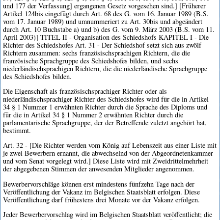
und 177 der Verfassung] ergangenen Gesetz vorgesehen sind.] [Früherer
Artikel 124bis eingefügt durch Art. 68 des G. vom 16. Januar 1989 (B.S.
vom 17. Januar 1989) und umnummeriert zu Art. 30bis und abgeändert
durch Art. 10 Buchstabe a) und b) des G. vom 9. März 2003 (B.S. vom 11.
April 2003)] TITEL II - Organisation des Schiedshofs KAPITEL I - Die
Richter des Schiedshofes Art. 31 - Der Schiedshof setzt sich aus zwölf
Richtern zusammen: sechs französischsprachigen Richtern, die die
französische Sprachgruppe des Schiedshofes bilden, und sechs
niederländischsprachigen Richtern, die die niederländische Sprachgruppe
des Schiedshofes bilden.
Die Eigenschaft als französischsprachiger Richter oder als
niederländischsprachiger Richter des Schiedshofes wird für die in Artikel
34 § 1 Nummer 1 erwähnten Richter durch die Sprache des Diploms und
für die in Artikel 34 § 1 Nummer 2 erwähnten Richter durch die
parlamentarische Sprachgruppe, der der Betreffende zuletzt angehört hat,
bestimmt.
Art. 32 - [Die Richter werden vom König auf Lebenszeit aus einer Liste mit
je zwei Bewerbern ernannt, die abwechselnd von der Abgeordnetenkammer
und vom Senat vorgelegt wird.] Diese Liste wird mit Zweidrittelmehrheit
der abgegebenen Stimmen der anwesenden Mitglieder angenommen.
Bewerbervorschläge können erst mindestens fünfzehn Tage nach der
Veröffentlichung der Vakanz im Belgischen Staatsblatt erfolgen. Diese
Veröffentlichung darf frühestens drei Monate vor der Vakanz erfolgen.
Jeder Bewerbervorschlag wird im Belgischen Staatsblatt veröffentlicht; die