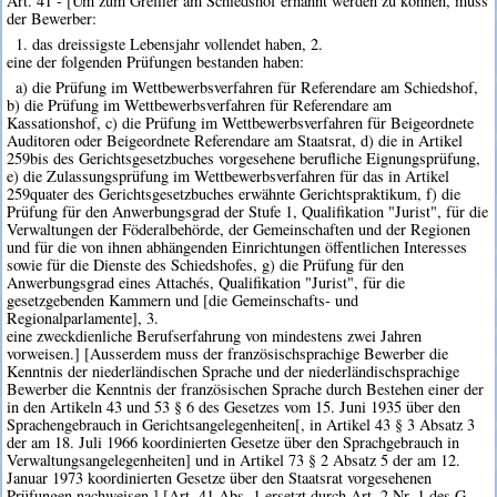
Art. 41 - [Um zum Greffier am Schiedshof ernannt werden zu können, muss
der Bewerber:
1. das dreissigste Lebensjahr vollendet haben, 2.
eine der folgenden Prüfungen bestanden haben:
a) die Prüfung im Wettbewerbsverfahren für Referendare am Schiedshof,
b) die Prüfung im Wettbewerbsverfahren für Referendare am
Kassationshof, c) die Prüfung im Wettbewerbsverfahren für Beigeordnete
Auditoren oder Beigeordnete Referendare am Staatsrat, d) die in Artikel
259bis des Gerichtsgesetzbuches vorgesehene berufliche Eignungsprüfung,
e) die Zulassungsprüfung im Wettbewerbsverfahren für das in Artikel
259quater des Gerichtsgesetzbuches erwähnte Gerichtspraktikum, f) die
Prüfung für den Anwerbungsgrad der Stufe 1, Qualifikation "Jurist", für die
Verwaltungen der Föderalbehörde, der Gemeinschaften und der Regionen
und für die von ihnen abhängenden Einrichtungen öffentlichen Interesses
sowie für die Dienste des Schiedshofes, g) die Prüfung für den
Anwerbungsgrad eines Attachés, Qualifikation "Jurist", für die
gesetzgebenden Kammern und [die Gemeinschafts- und
Regionalparlamente], 3.
eine zweckdienliche Berufserfahrung von mindestens zwei Jahren
vorweisen.] [Ausserdem muss der französischsprachige Bewerber die
Kenntnis der niederländischen Sprache und der niederländischsprachige
Bewerber die Kenntnis der französischen Sprache durch Bestehen einer der
in den Artikeln 43 und 53 § 6 des Gesetzes vom 15. Juni 1935 über den
Sprachengebrauch in Gerichtsangelegenheiten[, in Artikel 43 § 3 Absatz 3
der am 18. Juli 1966 koordinierten Gesetze über den Sprachgebrauch in
Verwaltungsangelegenheiten] und in Artikel 73 § 2 Absatz 5 der am 12.
Januar 1973 koordinierten Gesetze über den Staatsrat vorgesehenen
Prüfungen nachweisen.] [Art. 41 Abs. 1 ersetzt durch Art. 2 Nr. 1 des G.