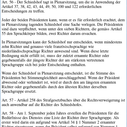
Art. 56 - Der Schiedshof tagt in Plenarsitzung, um die in Anwendung der
Artikel 37, 38, 42, 43, 44, 49, 50, 100 und 122 erforderlichen
Entscheidungen zu treffen.
Jeder der beiden Präsidenten kann, wenn er es für erforderlich erachtet, dem
in Plenarsitzung tagenden Schiedshof eine Sache vorlegen. Die Präsidenten
sind dazu verpflichtet, wenn unter den sieben Richtern, die gemäss Artikel
55 den Spruchkörper bilden, zwei Richter darum ersuchen.
In Plenarsitzungen kann der Schiedshof nur entscheiden, wenn mindestens
zehn Richter und genauso viele französischsprachige wie
niederländischsprachige Richter anwesend sind. Wenn diese letzte
Bedingung nicht erfüllt ist, muss der zuletzt ernannte Richter oder
gegebenenfalls der jüngste Richter der am stärksten vertretenen
Sprachgruppe sich bei jeder Entscheidung enthalten.
Wenn der Schiedshof in Plenarsitzung entscheidet, ist die Stimme des
Präsidenten bei Stimmengleichheit ausschlaggebend. Wenn der Präsident
abwesend oder verhindert ist, wird er durch den am längsten ernannten
Richter oder gegebenenfalls durch den ältesten Richter derselben
Sprachgruppe ersetzt.
Art. 57 - Artikel 258 des Strafgesetzbuches über die Rechtsverweigerung ist
auch anwendbar auf die Richter des Schiedshofes.
Art. 58 - Am 1. September jeden Jahres erstellen die Präsidenten für die
Bedürfnisse des Dienstes eine Liste der Richter ihrer Sprachgruppe. Als
erster wird darin ein aufgrund von Artikel 34 § 1 Nummer 2 ernannter
Richter eingetragen, wenn der Präsident selbst aufgrund von Nummer 1