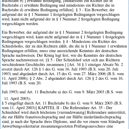
Buchstabe b) ] erwähnte Bedingung, [mindestens ein Richter die in
Buchstabe c) erwähnte Bedingung und mindestens ein Richter die in
Buchstabe d) erwähnte Bedingung erfüllen]. § 3 - Ein Bewerber, der
aufgrund der in § 1 Nummer 1 festgelegten Bedingungen vorgeschlagen
wird, kann nicht aufgrund der in § 1 Nummer 2 festgelegten Bedingung
vorgeschlagen werden.
Ein Bewerber, der aufgrund der in § 1 Nummer 2 festgelegten Bedingung
vorgeschlagen wird, kann nicht aufgrund der in § 1 Nummer 1 festgelegten
Bedingungen vorgeschlagen werden. § 4 - Mindestens ein Richter des
Schiedshofes, der zu den Richtern zählt, die die in § 1 Nummer 1 erwähnten
Bedingungen erfüllen, muss eine ausreichende Kenntnis der deutschen
Sprache nachweisen. Der König legt fest, wie die Kenntnis der deutschen
Sprache nachzuweisen ist. [§ 5 - Der Schiedshof setzt sich aus Richtern
verschiedenen Geschlechts zusammen.] [Art. 34 § 1 einziger Absatz Nr. 2
ersetzt durch Art. 126 § 1 des G. vom 16. Juli 1993 (B.S. vom 20. Juli
1993) und abgeändert durch Art. 15 des G. vom 27. März 2006 (B.S. vom
11. April 2006); § 2 Abs. 2 abgeändert durch Art. 126 § 2 des G. vom 16.
Juli 1993 (B.S. vom 20.
Juli 1993) und Art. 11 Buchstabe a) des G. vom 9. März 2003 (B.S. vom
11. April 2003);
§ 5 eingefügt durch Art. 11 Buchstabe b) des G. vom 9. März 2003 (B.S.
vom 11. April 2003)] KAPITEL II - Die Referendare Art. 35 - Der
Schiedshof wird durch höchstens [vierundzwanzig] Referendare unterstützt,
die zur Hälfte französischsprachig und zur Hälfte niederländischsprachig
sind, je nach der Sprache ihres Diploms, und die vor einem vom Ständigen
Anwerbungssekretariat zusammengesetzten Prüfungsausschuss eine