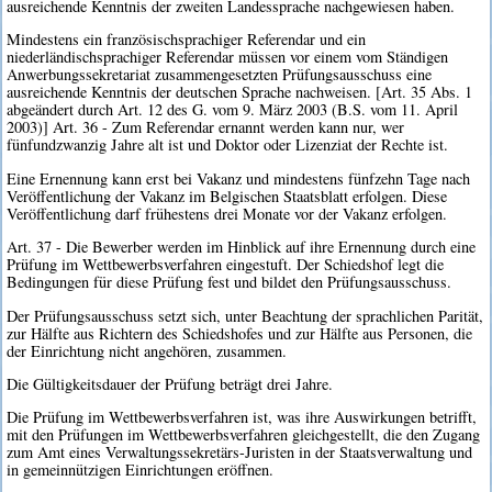
ausreichende Kenntnis der zweiten Landessprache nachgewiesen haben.
Mindestens ein französischsprachiger Referendar und ein
niederländischsprachiger Referendar müssen vor einem vom Ständigen
Anwerbungssekretariat zusammengesetzten Prüfungsausschuss eine
ausreichende Kenntnis der deutschen Sprache nachweisen. [Art. 35 Abs. 1
abgeändert durch Art. 12 des G. vom 9. März 2003 (B.S. vom 11. April
2003)] Art. 36 - Zum Referendar ernannt werden kann nur, wer
fünfundzwanzig Jahre alt ist und Doktor oder Lizenziat der Rechte ist.
Eine Ernennung kann erst bei Vakanz und mindestens fünfzehn Tage nach
Veröffentlichung der Vakanz im Belgischen Staatsblatt erfolgen. Diese
Veröffentlichung darf frühestens drei Monate vor der Vakanz erfolgen.
Art. 37 - Die Bewerber werden im Hinblick auf ihre Ernennung durch eine
Prüfung im Wettbewerbsverfahren eingestuft. Der Schiedshof legt die
Bedingungen für diese Prüfung fest und bildet den Prüfungsausschuss.
Der Prüfungsausschuss setzt sich, unter Beachtung der sprachlichen Parität,
zur Hälfte aus Richtern des Schiedshofes und zur Hälfte aus Personen, die
der Einrichtung nicht angehören, zusammen.
Die Gültigkeitsdauer der Prüfung beträgt drei Jahre.
Die Prüfung im Wettbewerbsverfahren ist, was ihre Auswirkungen betrifft,
mit den Prüfungen im Wettbewerbsverfahren gleichgestellt, die den Zugang
zum Amt eines Verwaltungssekretärs-Juristen in der Staatsverwaltung und
in gemeinnützigen Einrichtungen eröffnen.