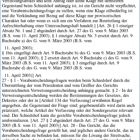
Verfassungsartikel und kein Antrag oder keine Klage mit demselben
Gegenstand beim Schiedshof anhängig ist, ist ein Gericht nicht verpflichtet,
eine Vorabentscheidungsfrage zu stellen, wenn eine Klage eilbedürftig ist
und die Verkündung mit Bezug auf diese Klage nur provisorischen
Charakter hat oder wenn es sich um ein Verfahren zur Beurteilung der
Aufrechterhaltung einer Untersuchungshaft handelt.] [Art. 26 § 1 einziger
Absatz Nr. 1 und 2 abgeändert durch Art. 27 des G. vom 9. März 2003
(B.S. vom 11. April 2003); § 1 einziger Absatz Nr. 3 ersetzt durch Art. 9
Buchstabe a) des G. vom 9. März 2003 (B.S. vom
11. April 2003);
§ 1bis eingefügt durch Art. 9 Buchstabe b) des G. vom 9. März 2003 (B.S.
vom 11. April 2003); § 2 ersetzt durch Art. 9 Buchstabe c) des G. vom 9.
März 2003 (B.S. vom 11. April 2003); § 3 eingefügt durch Art. 9
Buchstabe d) des G. vom 9. März 2003 (B.S. vom
11. April 2003)] Art.
27 - § 1 - Vorabentscheidungsfragen werden beim Schiedshof durch die
Übermittlung der vom Präsidenten und vom Greffier des Gerichts
unterzeichneten Verweisungsentscheidung anhängig gemacht. § 2 - In der
Verweisungsentscheidung werden die Bestimmungen des Gesetzes, des
Dekretes oder der in [Artikel 134 der Verfassung] erwähnten Regel
angegeben, die Gegenstand der Frage sind; gegebenenfalls wird darin auch
präzisiert, welche Artikel der Verfassung oder der Sondergesetze relevant
sind. Der Schiedshof kann die gestellte Vorabentscheidungsfrage jedoch
umformulieren. [Art. 27 § 2 abgeändert durch Art. 27 des G. vom 9. März
2003 (B.S. vom 11. April 2003)] Art. 28 - Das Gericht, das die
Vorabentscheidungsfrage gestellt hat, und jegliches andere Gericht, das in
derselben Sache zu befinden hat, müssen für die Lösung der Streitsache,