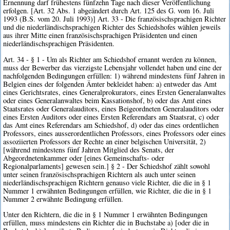
Ernennung darf frühestens fünfzehn Tage nach dieser Veröffentlichung
erfolgen. [Art. 32 Abs. 1 abgeändert durch Art. 125 des G. vom 16. Juli
1993 (B.S. vom 20. Juli 1993)] Art. 33 - Die französischsprachigen Richter
und die niederländischsprachigen Richter des Schiedshofes wählen jeweils
aus ihrer Mitte einen französischsprachigen Präsidenten und einen
niederländischsprachigen Präsidenten.
Art. 34 - § 1 - Um als Richter am Schiedshof ernannt werden zu können,
muss der Bewerber das vierzigste Lebensjahr vollendet haben und eine der
nachfolgenden Bedingungen erfüllen: 1) während mindestens fünf Jahren in
Belgien eines der folgenden Ämter bekleidet haben: a) entweder das Amt
eines Gerichtsrates, eines Generalprokurators, eines Ersten Generalanwaltes
oder eines Generalanwaltes beim Kassationshof, b) oder das Amt eines
Staatsrates oder Generalauditors, eines Beigeordneten Generalauditors oder
eines Ersten Auditors oder eines Ersten Referendars am Staatsrat, c) oder
das Amt eines Referendars am Schiedshof, d) oder das eines ordentlichen
Professors, eines ausserordentlichen Professors, eines Professors oder eines
assoziierten Professors der Rechte an einer belgischen Universität, 2)
[während mindestens fünf Jahren Mitglied des Senats, der
Abgeordnetenkammer oder [eines Gemeinschafts- oder
Regionalparlaments] gewesen sein.] § 2 - Der Schiedshof zählt sowohl
unter seinen französischsprachigen Richtern als auch unter seinen
niederländischsprachigen Richtern genauso viele Richter, die die in § 1
Nummer 1 erwähnten Bedingungen erfüllen, wie Richter, die die in § 1
Nummer 2 erwähnte Bedingung erfüllen.
Unter den Richtern, die die in § 1 Nummer 1 erwähnten Bedingungen
erfüllen, muss mindestens ein Richter die in Buchstabe a) [oder die in