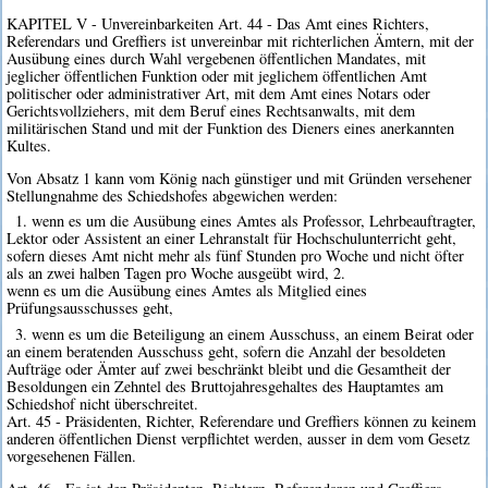
KAPITEL V - Unvereinbarkeiten Art. 44 - Das Amt eines Richters,
Referendars und Greffiers ist unvereinbar mit richterlichen Ämtern, mit der
Ausübung eines durch Wahl vergebenen öffentlichen Mandates, mit
jeglicher öffentlichen Funktion oder mit jeglichem öffentlichen Amt
politischer oder administrativer Art, mit dem Amt eines Notars oder
Gerichtsvollziehers, mit dem Beruf eines Rechtsanwalts, mit dem
militärischen Stand und mit der Funktion des Dieners eines anerkannten
Kultes.
Von Absatz 1 kann vom König nach günstiger und mit Gründen versehener
Stellungnahme des Schiedshofes abgewichen werden:
1. wenn es um die Ausübung eines Amtes als Professor, Lehrbeauftragter,
Lektor oder Assistent an einer Lehranstalt für Hochschulunterricht geht,
sofern dieses Amt nicht mehr als fünf Stunden pro Woche und nicht öfter
als an zwei halben Tagen pro Woche ausgeübt wird, 2.
wenn es um die Ausübung eines Amtes als Mitglied eines
Prüfungsausschusses geht,
3. wenn es um die Beteiligung an einem Ausschuss, an einem Beirat oder
an einem beratenden Ausschuss geht, sofern die Anzahl der besoldeten
Aufträge oder Ämter auf zwei beschränkt bleibt und die Gesamtheit der
Besoldungen ein Zehntel des Bruttojahresgehaltes des Hauptamtes am
Schiedshof nicht überschreitet.
Art. 45 - Präsidenten, Richter, Referendare und Greffiers können zu keinem
anderen öffentlichen Dienst verpflichtet werden, ausser in dem vom Gesetz
vorgesehenen Fällen.