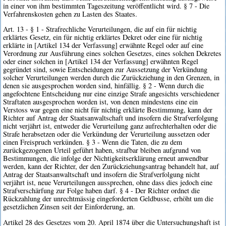
in einer von ihm bestimmten Tageszeitung veröffentlicht wird. § 7 - Die
Verfahrenskosten gehen zu Lasten des Staates.
Art. 13 - § 1 - Strafrechliche Verurteilungen, die auf ein für nichtig
erklärtes Gesetz, ein für nichtig erklärtes Dekret oder eine für nichtig
erklärte in [Artikel 134 der Verfassung] erwähnte Regel oder auf eine
Verordnung zur Ausführung eines solchen Gesetzes, eines solchen Dekretes
oder einer solchen in [Artikel 134 der Verfassung] erwähnten Regel
gegründet sind, sowie Entscheidungen zur Aussetzung der Verkündung
solcher Verurteilungen werden durch die Zurückziehung in den Grenzen, in
denen sie ausgesprochen worden sind, hinfällig. § 2 - Wenn durch die
angefochtene Entscheidung nur eine einzige Strafe angesichts verschiedener
Straftaten ausgesprochen worden ist, von denen mindestens eine ein
Verstoss war gegen eine nicht für nichtig erklärte Bestimmung, kann der
Richter auf Antrag der Staatsanwaltschaft und insofern die Strafverfolgung
nicht verjährt ist, entweder die Verurteilung ganz aufrechterhalten oder die
Strafe herabsetzen oder die Verkündung der Verurteilung aussetzen oder
einen Freispruch verkünden. § 3 - Wenn die Taten, die zu dem
zurückgezogenen Urteil geführt haben, strafbar bleiben aufgrund von
Bestimmungen, die infolge der Nichtigkeitserklärung erneut anwendbar
werden, kann der Richter, der den Zurückziehungsantrag behandelt hat, auf
Antrag der Staatsanwaltschaft und insofern die Strafverfolgung nicht
verjährt ist, neue Verurteilungen aussprechen, ohne dass dies jedoch eine
Strafverschärfung zur Folge haben darf. § 4 - Der Richter ordnet die
Rückzahlung der unrechtmässig eingeforderten Geldbusse, erhöht um die
gesetzlichen Zinsen seit der Einforderung, an.
Artikel 28 des Gesetzes vom 20. April 1874 über die Untersuchungshaft ist