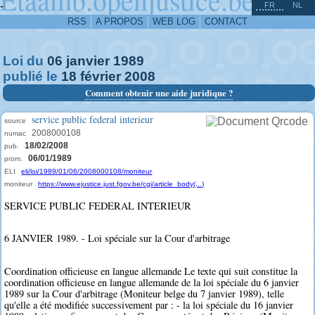
^
-
FR
NL
RSS
A PROPOS
WEB LOG
CONTACT
Loi du
06
janvier
1989
publié le
18
février
2008
Comment obtenir une aide juridique ?
service public federal interieur
source
2008000108
numac
18/02/2008
pub.
06/01/1989
prom.
ELI
eli/loi/1989/01/06/2008000108/moniteur
moniteur
https://www.ejustice.just.fgov.be/cgi/article_body(...)
SERVICE PUBLIC FEDERAL INTERIEUR
6 JANVIER 1989. - Loi spéciale sur la Cour d'arbitrage
Coordination officieuse en langue allemande Le texte qui suit constitue la
coordination officieuse en langue allemande de la loi spéciale du 6 janvier
1989 sur la Cour d'arbitrage (Moniteur belge du 7 janvier 1989), telle
qu'elle a été modifiée successivement par : - la loi spéciale du 16 janvier