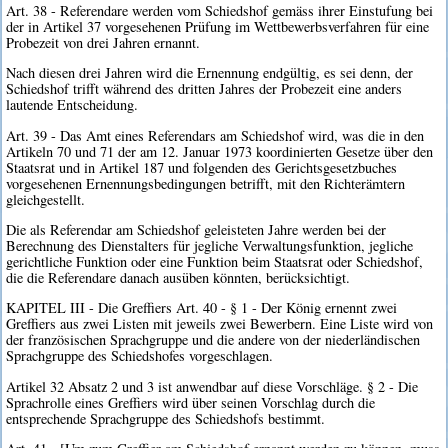
Art. 38 - Referendare werden vom Schiedshof gemäss ihrer Einstufung bei
der in Artikel 37 vorgesehenen Prüfung im Wettbewerbsverfahren für eine
Probezeit von drei Jahren ernannt.
Nach diesen drei Jahren wird die Ernennung endgültig, es sei denn, der
Schiedshof trifft während des dritten Jahres der Probezeit eine anders
lautende Entscheidung.
Art. 39 - Das Amt eines Referendars am Schiedshof wird, was die in den
Artikeln 70 und 71 der am 12. Januar 1973 koordinierten Gesetze über den
Staatsrat und in Artikel 187 und folgenden des Gerichtsgesetzbuches
vorgesehenen Ernennungsbedingungen betrifft, mit den Richterämtern
gleichgestellt.
Die als Referendar am Schiedshof geleisteten Jahre werden bei der
Berechnung des Dienstalters für jegliche Verwaltungsfunktion, jegliche
gerichtliche Funktion oder eine Funktion beim Staatsrat oder Schiedshof,
die die Referendare danach ausüben könnten, berücksichtigt.
KAPITEL III - Die Greffiers Art. 40 - § 1 - Der König ernennt zwei
Greffiers aus zwei Listen mit jeweils zwei Bewerbern. Eine Liste wird von
der französischen Sprachgruppe und die andere von der niederländischen
Sprachgruppe des Schiedshofes vorgeschlagen.
Artikel 32 Absatz 2 und 3 ist anwendbar auf diese Vorschläge. § 2 - Die
Sprachrolle eines Greffiers wird über seinen Vorschlag durch die
entsprechende Sprachgruppe des Schiedshofs bestimmt.