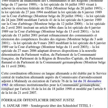
1989 relative au financement des Communautés et des Régions (Moniteur
belge du 17 janvier 1989); - la loi spéciale du 16 juillet 1993 visant à
achever la structure fédérale de l'Etat (Moniteur belge du 20 juillet 1993); -
la loi spéciale du 27 juin 1994 modifiant la loi spéciale du 6 janvier 1989
sur la Cour d'arbitrage (Moniteur belge du 20 juillet 1994); - la loi spéciale
du 24 juin 2000 modifiant l'article 41 de la loi spéciale du 6 janvier 1989
sur la Cour d'arbitrage (Moniteur belge du 12 juillet 2000); - la loi spéciale
du 2 avril 2001 insérant un article 60bis dans la loi spéciale du 6 janvier
1989 sur la Cour d'arbitrage (Moniteur belge du 13 avril 2001); - la loi
spéciale du 13 juillet 2001 portant refinancement des communautés et
extension des compétences fiscales des régions (Moniteur belge du 3 août
2001); - la loi spéciale du 9 mars 2003 modifiant la loi spéciale du 6 janvier
1989 sur la Cour d'arbitrage (Moniteur belge du 11 avril 2003); - la loi
spéciale du 27 mars 2006 adaptant diverses dispositions à la nouvelle
dénomination du Parlement wallon, du Parlement de la Communauté
française, du Parlement de la Région de Bruxelles-Capitale, du Parlement
flamand et du Parlement de la Communauté germanophone (Moniteur belge
du 11 avril 2006).
Cette coordination officieuse en langue allemande a été établie par le Service
central de traduction allemande auprès du Commissaire d'arrondissement
loi du 31 décembre
adjoint à Malmedy en exécution de l'article 76 de la
1983
de réformes institutionnelles pour la Communauté germanophone,
remplacé par l'article 16 de la loi du 18 juillet 1990 et modifié par l'article 6
de la loi du 21 avril 2007.
FÖDERALER ÖFFENTLICHER DIENST JUSTIZ
6. JANUAR 1989 - Sondergesetz über den Schiedshof TITEL I -