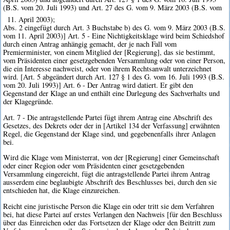
(B.S. vom 20. Juli 1993) und Art. 27 des G. vom 9. März 2003 (B.S. vom
11. April 2003);
Abs. 2 eingefügt durch Art. 3 Buchstabe b) des G. vom 9. März 2003 (B.S.
vom 11. April 2003)] Art. 5 - Eine Nichtigkeitsklage wird beim Schiedshof
durch einen Antrag anhängig gemacht, der je nach Fall vom
Premierminister, von einem Mitglied der [Regierung], das sie bestimmt,
vom Präsidenten einer gesetzgebenden Versammlung oder von einer Person,
die ein Interesse nachweist, oder von ihrem Rechtsanwalt unterzeichnet
wird. [Art. 5 abgeändert durch Art. 127 § 1 des G. vom 16. Juli 1993 (B.S.
vom 20. Juli 1993)] Art. 6 - Der Antrag wird datiert. Er gibt den
Gegenstand der Klage an und enthält eine Darlegung des Sachverhalts und
der Klagegründe.
Art. 7 - Die antragstellende Partei fügt ihrem Antrag eine Abschrift des
Gesetzes, des Dekrets oder der in [Artikel 134 der Verfassung] erwähnten
Regel, die Gegenstand der Klage sind, und gegebenenfalls ihrer Anlagen
bei.
Wird die Klage vom Ministerrat, von der [Regierung] einer Gemeinschaft
oder einer Region oder vom Präsidenten einer gesetzgebenden
Versammlung eingereicht, fügt die antragstellende Partei ihrem Antrag
ausserdem eine beglaubigte Abschrift des Beschlusses bei, durch den sie
entschieden hat, die Klage einzureichen.
Reicht eine juristische Person die Klage ein oder tritt sie dem Verfahren
bei, hat diese Partei auf erstes Verlangen den Nachweis [für den Beschluss
über das Einreichen oder das Fortsetzen der Klage oder den Beitritt zum