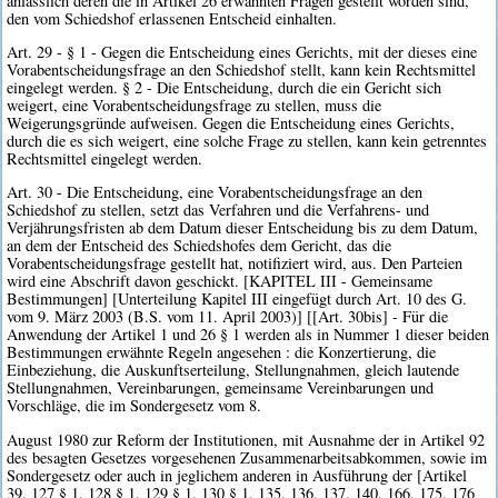
anlässlich deren die in Artikel 26 erwähnten Fragen gestellt worden sind,
den vom Schiedshof erlassenen Entscheid einhalten.
Art. 29 - § 1 - Gegen die Entscheidung eines Gerichts, mit der dieses eine
Vorabentscheidungsfrage an den Schiedshof stellt, kann kein Rechtsmittel
eingelegt werden. § 2 - Die Entscheidung, durch die ein Gericht sich
weigert, eine Vorabentscheidungsfrage zu stellen, muss die
Weigerungsgründe aufweisen. Gegen die Entscheidung eines Gerichts,
durch die es sich weigert, eine solche Frage zu stellen, kann kein getrenntes
Rechtsmittel eingelegt werden.
Art. 30 - Die Entscheidung, eine Vorabentscheidungsfrage an den
Schiedshof zu stellen, setzt das Verfahren und die Verfahrens- und
Verjährungsfristen ab dem Datum dieser Entscheidung bis zu dem Datum,
an dem der Entscheid des Schiedshofes dem Gericht, das die
Vorabentscheidungsfrage gestellt hat, notifiziert wird, aus. Den Parteien
wird eine Abschrift davon geschickt. [KAPITEL III - Gemeinsame
Bestimmungen] [Unterteilung Kapitel III eingefügt durch Art. 10 des G.
vom 9. März 2003 (B.S. vom 11. April 2003)] [[Art. 30bis] - Für die
Anwendung der Artikel 1 und 26 § 1 werden als in Nummer 1 dieser beiden
Bestimmungen erwähnte Regeln angesehen : die Konzertierung, die
Einbeziehung, die Auskunftserteilung, Stellungnahmen, gleich lautende
Stellungnahmen, Vereinbarungen, gemeinsame Vereinbarungen und
Vorschläge, die im Sondergesetz vom 8.
August 1980 zur Reform der Institutionen, mit Ausnahme der in Artikel 92
des besagten Gesetzes vorgesehenen Zusammenarbeitsabkommen, sowie im
Sondergesetz oder auch in jeglichem anderen in Ausführung der [Artikel
39, 127 § 1, 128 § 1, 129 § 1, 130 § 1, 135, 136, 137, 140, 166, 175, 176