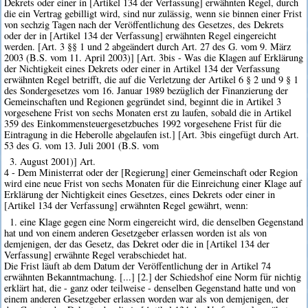
Dekrets oder einer in [Artikel 134 der Verfassung] erwähnten Regel, durch
die ein Vertrag gebilligt wird, sind nur zulässig, wenn sie binnen einer Frist
von sechzig Tagen nach der Veröffentlichung des Gesetzes, des Dekrets
oder der in [Artikel 134 der Verfassung] erwähnten Regel eingereicht
werden. [Art. 3 §§ 1 und 2 abgeändert durch Art. 27 des G. vom 9. März
2003 (B.S. vom 11. April 2003)] [Art. 3bis - Was die Klagen auf Erklärung
der Nichtigkeit eines Dekrets oder einer in Artikel 134 der Verfassung
erwähnten Regel betrifft, die auf die Verletzung der Artikel 6 § 2 und 9 § 1
des Sondergesetzes vom 16. Januar 1989 bezüglich der Finanzierung der
Gemeinschaften und Regionen gegründet sind, beginnt die in Artikel 3
vorgesehene Frist von sechs Monaten erst zu laufen, sobald die in Artikel
359 des Einkommensteuergesetzbuches 1992 vorgesehene Frist für die
Eintragung in die Heberolle abgelaufen ist.] [Art. 3bis eingefügt durch Art.
53 des G. vom 13. Juli 2001 (B.S. vom
3. August 2001)] Art.
4 - Dem Ministerrat oder der [Regierung] einer Gemeinschaft oder Region
wird eine neue Frist von sechs Monaten für die Einreichung einer Klage auf
Erklärung der Nichtigkeit eines Gesetzes, eines Dekrets oder einer in
[Artikel 134 der Verfassung] erwähnten Regel gewährt, wenn:
1. eine Klage gegen eine Norm eingereicht wird, die denselben Gegenstand
hat und von einem anderen Gesetzgeber erlassen worden ist als von
demjenigen, der das Gesetz, das Dekret oder die in [Artikel 134 der
Verfassung] erwähnte Regel verabschiedet hat.
Die Frist läuft ab dem Datum der Veröffentlichung der in Artikel 74
erwähnten Bekanntmachung. [...] [2.] der Schiedshof eine Norm für nichtig
erklärt hat, die - ganz oder teilweise - denselben Gegenstand hatte und von
einem anderen Gesetzgeber erlassen worden war als von demjenigen, der