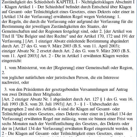
Zuständigkeit des Schiedshofs KAPITEL I - Nichtigkeitsklagen Abschnitt I
- Klagen Artikel 1 - Der Schiedshof befindet durch Entscheid über Klagen
auf Gesamt- oder Teilnichtigkeit eines Gesetzes, eines Dekrets oder einer in
[Artikel 134 der Verfassung] erwähnten Regel wegen Verletzung: 1.
der Regeln, die durch die Verfassung oder aufgrund der Verfassung für die
Bestimmung der jeweiligen Zuständigkeiten des Staates, der
Gemeinschaften und der Regionen festgelegt sind, oder 2. [der Artikel von
Titel II "Die Belgier und ihre Rechte" und der Artikel 170, 172 und 191 der
Verfassung.] [Art. 1 einziger Absatz einleitende Bestimmung abgeändert
durch Art. 27 des G. vom 9. März 2003 (B.S. vom 11. April 2003);
einziger Absatz Nr. 2 ersetzt durch Art. 2 des G. vom 9. März 2003 (B.S.
vom 11. April 2003)] Art. 2 - Die in Artikel 1 erwähnten Klagen werden
eingereicht:
1. vom Ministerrat, von der [Regierung] einer Gemeinschaft oder Region,
2.
von jeglicher natürlichen oder juristischen Person, die ein Interesse
nachweist, oder
3. von den Präsidenten der gesetzgebenden Versammlungen auf Antrag
von zwei Dritteln ihrer Mitglieder.
[Art. 2 einziger Absatz Nr. 1 abgeändert durch Art. 127 § 1 des G. vom 16.
Juli 1993 (B.S. vom 20. Juli 1993)] Art. 3 - § 1 - Unbeschadet des
Paragraphen 2 und des Artikels 4 sind die Klagen auf Gesamt- oder
Teilnichtigkeit eines Gesetzes, eines Dekrets oder einer in [Artikel 134 der
Verfassung] erwähnten Regel nur zulässig, wenn sie binnen einer Frist von
sechs Monaten nach der Veröffentlichung des Gesetzes, des Dekrets oder
der in [Artikel 134 der Verfassung] erwähnten Regel eingereicht werden. §
2 - Die Klagen auf Gesamt- oder Teilnichtigkeit eines Gesetzes, eines