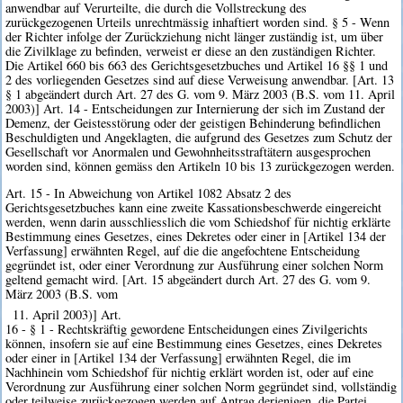
anwendbar auf Verurteilte, die durch die Vollstreckung des
zurückgezogenen Urteils unrechtmässig inhaftiert worden sind. § 5 - Wenn
der Richter infolge der Zurückziehung nicht länger zuständig ist, um über
die Zivilklage zu befinden, verweist er diese an den zuständigen Richter.
Die Artikel 660 bis 663 des Gerichtsgesetzbuches und Artikel 16 §§ 1 und
2 des vorliegenden Gesetzes sind auf diese Verweisung anwendbar. [Art. 13
§ 1 abgeändert durch Art. 27 des G. vom 9. März 2003 (B.S. vom 11. April
2003)] Art. 14 - Entscheidungen zur Internierung der sich im Zustand der
Demenz, der Geistesstörung oder der geistigen Behinderung befindlichen
Beschuldigten und Angeklagten, die aufgrund des Gesetzes zum Schutz der
Gesellschaft vor Anormalen und Gewohnheitsstraftätern ausgesprochen
worden sind, können gemäss den Artikeln 10 bis 13 zurückgezogen werden.
Art. 15 - In Abweichung von Artikel 1082 Absatz 2 des
Gerichtsgesetzbuches kann eine zweite Kassationsbeschwerde eingereicht
werden, wenn darin ausschliesslich die vom Schiedshof für nichtig erklärte
Bestimmung eines Gesetzes, eines Dekretes oder einer in [Artikel 134 der
Verfassung] erwähnten Regel, auf die die angefochtene Entscheidung
gegründet ist, oder einer Verordnung zur Ausführung einer solchen Norm
geltend gemacht wird. [Art. 15 abgeändert durch Art. 27 des G. vom 9.
März 2003 (B.S. vom
11. April 2003)] Art.
16 - § 1 - Rechtskräftig gewordene Entscheidungen eines Zivilgerichts
können, insofern sie auf eine Bestimmung eines Gesetzes, eines Dekretes
oder einer in [Artikel 134 der Verfassung] erwähnten Regel, die im
Nachhinein vom Schiedshof für nichtig erklärt worden ist, oder auf eine
Verordnung zur Ausführung einer solchen Norm gegründet sind, vollständig
oder teilweise zurückgezogen werden auf Antrag derjenigen, die Partei