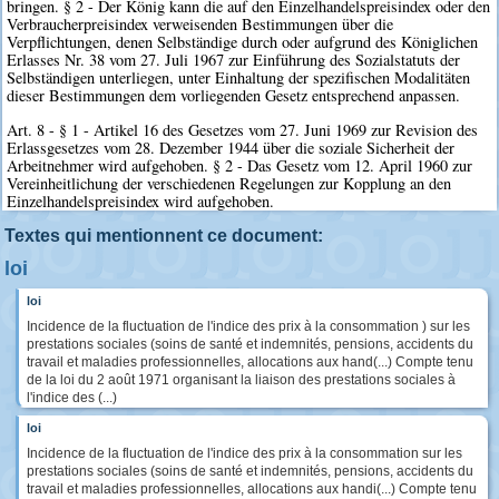
bringen. § 2 - Der König kann die auf den Einzelhandelspreisindex oder den
Verbraucherpreisindex verweisenden Bestimmungen über die
Verpflichtungen, denen Selbständige durch oder aufgrund des Königlichen
Erlasses Nr. 38 vom 27. Juli 1967 zur Einführung des Sozialstatuts der
Selbständigen unterliegen, unter Einhaltung der spezifischen Modalitäten
dieser Bestimmungen dem vorliegenden Gesetz entsprechend anpassen.
Art. 8 - § 1 - Artikel 16 des Gesetzes vom 27. Juni 1969 zur Revision des
Erlassgesetzes vom 28. Dezember 1944 über die soziale Sicherheit der
Arbeitnehmer wird aufgehoben. § 2 - Das Gesetz vom 12. April 1960 zur
Vereinheitlichung der verschiedenen Regelungen zur Kopplung an den
Einzelhandelspreisindex wird aufgehoben.
Textes qui mentionnent ce document:
loi
loi
Incidence de la fluctuation de l'indice des prix à la consommation ) sur les
prestations sociales (soins de santé et indemnités, pensions, accidents du
travail et maladies professionnelles, allocations aux hand(...) Compte tenu
de la loi du 2 août 1971 organisant la liaison des prestations sociales à
l'indice des (...)
loi
Incidence de la fluctuation de l'indice des prix à la consommation sur les
prestations sociales (soins de santé et indemnités, pensions, accidents du
travail et maladies professionnelles, allocations aux handi(...) Compte tenu