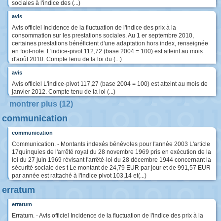
sociales à l'indice des (...)
avis
Avis officiel Incidence de la fluctuation de l'indice des prix à la
consommation sur les prestations sociales. Au 1 er septembre 2010,
certaines prestations bénéficient d'une adaptation hors index, renseignée
en foot-note. L'indice-pivot 112,72 (base 2004 = 100) est atteint au mois
d'août 2010. Compte tenu de la loi du (...)
avis
Avis officiel L'indice-pivot 117,27 (base 2004 = 100) est atteint au mois de
janvier 2012. Compte tenu de la loi (...)
montrer plus (12)
communication
communication
Communication. - Montants indexés bénévoles pour l'année 2003 L'article
17quinquies de l'arrêté royal du 28 novembre 1969 pris en exécution de la
loi du 27 juin 1969 révisant l'arrêté-loi du 28 décembre 1944 concernant la
sécurité sociale des t Le montant de 24,79 EUR par jour et de 991,57 EUR
par année est rattaché à l'indice pivot 103,14 et(...)
erratum
erratum
Erratum. - Avis officiel Incidence de la fluctuation de l'indice des prix à la