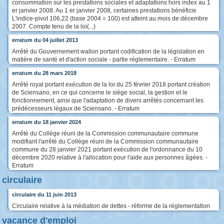
consommation sur les prestations sociales et adaptations hors index au 1
er janvier 2008. Au 1 er janvier 2008, certaines prestations bénéficie
L'indice-pivot 106,22 (base 2004 = 100) est atteint au mois de décembre
2007. Compte tenu de la loi(...)
erratum du 04 juillet 2013
Arrêté du Gouvernement wallon portant codification de la législation en
matière de santé et d'action sociale - partie réglementaire. - Erratum
erratum du 28 mars 2018
Arrêté royal portant exécution de la loi du 25 février 2018 portant création
de Sciensano, en ce qui concerne le siège social, la gestion et le
fonctionnement, ainsi que l'adaptation de divers arrêtés concernant les
prédécesseurs légaux de Sciensano. - Erratum
erratum du 18 janvier 2024
Arrêté du Collège réuni de la Commission communautaire commune
modifiant l'arrêté du Collège réuni de la Commission communautaire
commune du 28 janvier 2021 portant exécution de l'ordonnance du 10
décembre 2020 relative à l'allocation pour l'aide aux personnes âgées. -
Erratum
circulaire
circulaire du 11 juin 2013
Circulaire relative à la médiation de dettes - réforme de la réglementation
vacance d'emploi