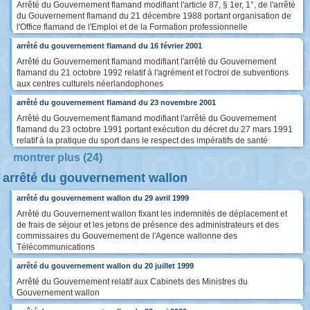
Arrêté du Gouvernement flamand modifiant l'article 87, § 1er, 1°, de l'arrêté
du Gouvernement flamand du 21 décembre 1988 portant organisation de
l'Office flamand de l'Emploi et de la Formation professionnelle
arrêté du gouvernement flamand du 16 février 2001
Arrêté du Gouvernement flamand modifiant l'arrêté du Gouvernement
flamand du 21 octobre 1992 relatif à l'agrément et l'octroi de subventions
aux centres culturels néerlandophones
arrêté du gouvernement flamand du 23 novembre 2001
Arrêté du Gouvernement flamand modifiant l'arrêté du Gouvernement
flamand du 23 octobre 1991 portant exécution du décret du 27 mars 1991
relatif à la pratique du sport dans le respect des impératifs de santé
montrer plus (24)
arrêté du gouvernement wallon
arrêté du gouvernement wallon du 29 avril 1999
Arrêté du Gouvernement wallon fixant les indemnités de déplacement et
de frais de séjour et les jetons de présence des administrateurs et des
commissaires du Gouvernement de l'Agence wallonne des
Télécommunications
arrêté du gouvernement wallon du 20 juillet 1999
Arrêté du Gouvernement relatif aux Cabinets des Ministres du
Gouvernement wallon