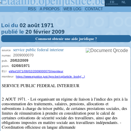
^
-
FR
NL
RSS
A PROPOS
WEB LOG
CONTACT
Loi du
02
août
1971
publié le
20
février
2009
Comment obtenir une aide juridique ?
service public federal interieur
source
2009000070
numac
20/02/2009
pub.
02/08/1971
prom.
ELI
eli/loi/1971/08/02/2009000070/moniteur
moniteur
https://www.ejustice.just.fgov.be/cgi/article_body(...)
SERVICE PUBLIC FEDERAL INTERIEUR
2 AOUT 1971. - Loi organisant un régime de liaison à l'indice des prix à la
consommation des traitements, salaires, pensions, allocations et
subventions à charge du trésor public, de certaines prestations sociales, des
limites de rémunération à prendre en considération pour le calcul de
certaines cotisations de sécurité sociale des travailleurs, ainsi que des
obligations imposées en matière sociale aux travailleurs indépendants. -
Coordination officieuse en langue allemande