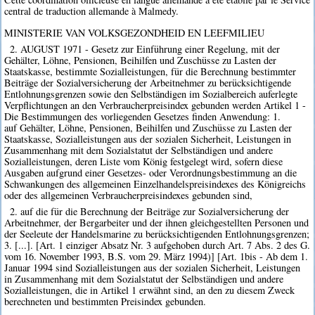
central de traduction allemande à Malmedy.
MINISTERIE VAN VOLKSGEZONDHEID EN LEEFMILIEU
2. AUGUST 1971 - Gesetz zur Einführung einer Regelung, mit der
Gehälter, Löhne, Pensionen, Beihilfen und Zuschüsse zu Lasten der
Staatskasse, bestimmte Sozialleistungen, für die Berechnung bestimmter
Beiträge der Sozialversicherung der Arbeitnehmer zu berücksichtigende
Entlohnungsgrenzen sowie den Selbständigen im Sozialbereich auferlegte
Verpflichtungen an den Verbraucherpreisindex gebunden werden Artikel 1 -
Die Bestimmungen des vorliegenden Gesetzes finden Anwendung: 1.
auf Gehälter, Löhne, Pensionen, Beihilfen und Zuschüsse zu Lasten der
Staatskasse, Sozialleistungen aus der sozialen Sicherheit, Leistungen in
Zusammenhang mit dem Sozialstatut der Selbständigen und andere
Sozialleistungen, deren Liste vom König festgelegt wird, sofern diese
Ausgaben aufgrund einer Gesetzes- oder Verordnungsbestimmung an die
Schwankungen des allgemeinen Einzelhandelspreisindexes des Königreichs
oder des allgemeinen Verbraucherpreisindexes gebunden sind,
2. auf die für die Berechnung der Beiträge zur Sozialversicherung der
Arbeitnehmer, der Bergarbeiter und der ihnen gleichgestellten Personen und
der Seeleute der Handelsmarine zu berücksichtigenden Entlohnungsgrenzen;
3. [...]. [Art. 1 einziger Absatz Nr. 3 aufgehoben durch Art. 7 Abs. 2 des G.
vom 16. November 1993, B.S. vom 29. März 1994)] [Art. 1bis - Ab dem 1.
Januar 1994 sind Sozialleistungen aus der sozialen Sicherheit, Leistungen
in Zusammenhang mit dem Sozialstatut der Selbständigen und andere
Sozialleistungen, die in Artikel 1 erwähnt sind, an den zu diesem Zweck
berechneten und bestimmten Preisindex gebunden.