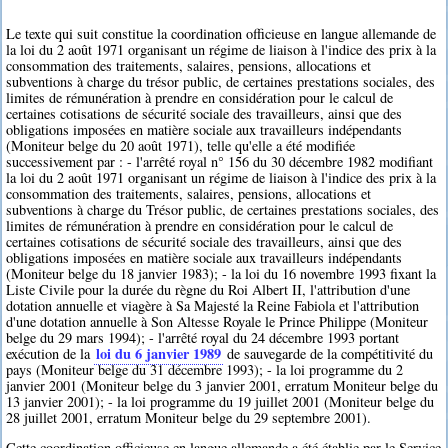
Le texte qui suit constitue la coordination officieuse en langue allemande de
la loi du 2 août 1971 organisant un régime de liaison à l'indice des prix à la
consommation des traitements, salaires, pensions, allocations et
subventions à charge du trésor public, de certaines prestations sociales, des
limites de rémunération à prendre en considération pour le calcul de
certaines cotisations de sécurité sociale des travailleurs, ainsi que des
obligations imposées en matière sociale aux travailleurs indépendants
(Moniteur belge du 20 août 1971), telle qu'elle a été modifiée
successivement par : - l'arrêté royal n° 156 du 30 décembre 1982 modifiant
la loi du 2 août 1971 organisant un régime de liaison à l'indice des prix à la
consommation des traitements, salaires, pensions, allocations et
subventions à charge du Trésor public, de certaines prestations sociales, des
limites de rémunération à prendre en considération pour le calcul de
certaines cotisations de sécurité sociale des travailleurs, ainsi que des
obligations imposées en matière sociale aux travailleurs indépendants
(Moniteur belge du 18 janvier 1983); - la loi du 16 novembre 1993 fixant la
Liste Civile pour la durée du règne du Roi Albert II, l'attribution d'une
dotation annuelle et viagère à Sa Majesté la Reine Fabiola et l'attribution
d'une dotation annuelle à Son Altesse Royale le Prince Philippe (Moniteur
belge du 29 mars 1994); - l'arrêté royal du 24 décembre 1993 portant
loi du 6 janvier 1989
exécution de la
de sauvegarde de la compétitivité du
pays (Moniteur belge du 31 décembre 1993); - la loi programme du 2
janvier 2001 (Moniteur belge du 3 janvier 2001, erratum Moniteur belge du
13 janvier 2001); - la loi programme du 19 juillet 2001 (Moniteur belge du
28 juillet 2001, erratum Moniteur belge du 29 septembre 2001).
Cette coordination officieuse en langue allemande a été établie par le Service