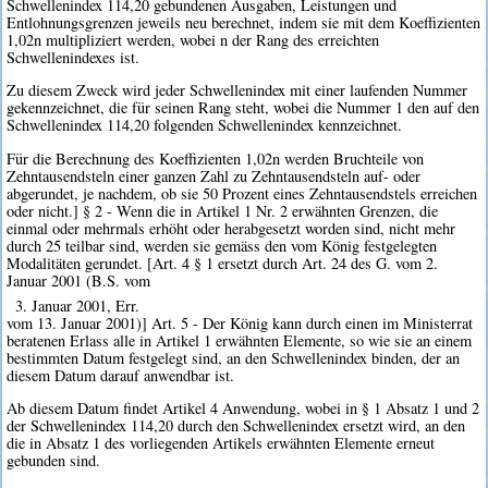
Schwellenindex 114,20 gebundenen Ausgaben, Leistungen und
Entlohnungsgrenzen jeweils neu berechnet, indem sie mit dem Koeffizienten
1,02n multipliziert werden, wobei n der Rang des erreichten
Schwellenindexes ist.
Zu diesem Zweck wird jeder Schwellenindex mit einer laufenden Nummer
gekennzeichnet, die für seinen Rang steht, wobei die Nummer 1 den auf den
Schwellenindex 114,20 folgenden Schwellenindex kennzeichnet.
Für die Berechnung des Koeffizienten 1,02n werden Bruchteile von
Zehntausendsteln einer ganzen Zahl zu Zehntausendsteln auf- oder
abgerundet, je nachdem, ob sie 50 Prozent eines Zehntausendstels erreichen
oder nicht.] § 2 - Wenn die in Artikel 1 Nr. 2 erwähnten Grenzen, die
einmal oder mehrmals erhöht oder herabgesetzt worden sind, nicht mehr
durch 25 teilbar sind, werden sie gemäss den vom König festgelegten
Modalitäten gerundet. [Art. 4 § 1 ersetzt durch Art. 24 des G. vom 2.
Januar 2001 (B.S. vom
3. Januar 2001, Err.
vom 13. Januar 2001)] Art. 5 - Der König kann durch einen im Ministerrat
beratenen Erlass alle in Artikel 1 erwähnten Elemente, so wie sie an einem
bestimmten Datum festgelegt sind, an den Schwellenindex binden, der an
diesem Datum darauf anwendbar ist.
Ab diesem Datum findet Artikel 4 Anwendung, wobei in § 1 Absatz 1 und 2
der Schwellenindex 114,20 durch den Schwellenindex ersetzt wird, an den
die in Absatz 1 des vorliegenden Artikels erwähnten Elemente erneut
gebunden sind.