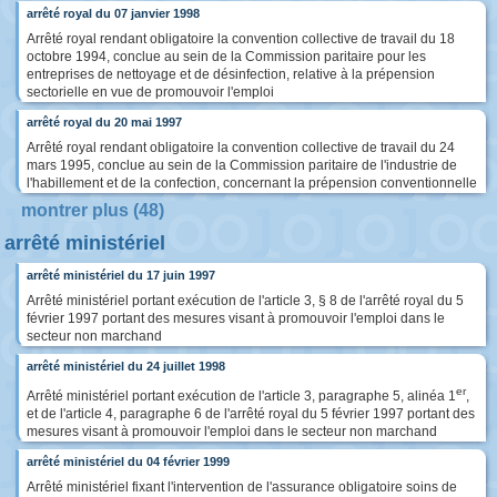
arrêté royal du 07 janvier 1998
Arrêté royal rendant obligatoire la convention collective de travail du 18
octobre 1994, conclue au sein de la Commission paritaire pour les
entreprises de nettoyage et de désinfection, relative à la prépension
sectorielle en vue de promouvoir l'emploi
arrêté royal du 20 mai 1997
Arrêté royal rendant obligatoire la convention collective de travail du 24
mars 1995, conclue au sein de la Commission paritaire de l'industrie de
l'habillement et de la confection, concernant la prépension conventionnelle
montrer plus (48)
arrêté ministériel
arrêté ministériel du 17 juin 1997
Arrêté ministériel portant exécution de l'article 3, § 8 de l'arrêté royal du 5
février 1997 portant des mesures visant à promouvoir l'emploi dans le
secteur non marchand
arrêté ministériel du 24 juillet 1998
er
Arrêté ministériel portant exécution de l'article 3, paragraphe 5, alinéa 1
,
et de l'article 4, paragraphe 6 de l'arrêté royal du 5 février 1997 portant des
mesures visant à promouvoir l'emploi dans le secteur non marchand
arrêté ministériel du 04 février 1999
Arrêté ministériel fixant l'intervention de l'assurance obligatoire soins de