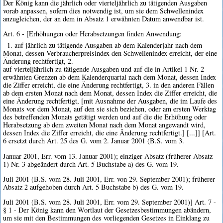
Der König kann die jährlich oder vierteljährlich zu tätigenden Ausgaben
vorab anpassen, sofern dies notwendig ist, um sie dem Schwellenindex
anzugleichen, der an dem in Absatz 1 erwähnten Datum anwendbar ist.
Art. 6 - [Erhöhungen oder Herabsetzungen finden Anwendung:
1. auf jährlich zu tätigende Ausgaben ab dem Kalenderjahr nach dem
Monat, dessen Verbraucherpreisindex den Schwellenindex erreicht, der eine
Änderung rechtfertigt, 2.
auf vierteljährlich zu tätigende Ausgaben und auf die in Artikel 1 Nr. 2
erwähnten Grenzen ab dem Kalenderquartal nach dem Monat, dessen Index
die Ziffer erreicht, die eine Änderung rechtfertigt, 3. in den anderen Fällen
ab dem ersten Monat nach dem Monat, dessen Index die Ziffer erreicht, die
eine Änderung rechtfertigt, [mit Ausnahme der Ausgaben, die im Laufe des
Monats vor dem Monat, auf den sie sich beziehen, oder am ersten Werktag
des betreffenden Monats getätigt werden und auf die die Erhöhung oder
Herabsetzung ab dem zweiten Monat nach dem Monat angewandt wird,
dessen Index die Ziffer erreicht, die eine Änderung rechtfertigt.] [...]] [Art.
6 ersetzt durch Art. 25 des G. vom 2. Januar 2001 (B.S. vom 3.
Januar 2001, Err. vom 13. Januar 2001); einziger Absatz (früherer Absatz
1) Nr. 3 abgeändert durch Art. 5 Buchstabe a) des G. vom 19.
Juli 2001 (B.S. vom 28. Juli 2001, Err. von 29. September 2001); früherer
Absatz 2 aufgehoben durch Art. 5 Buchstabe b) des G. vom 19.
Juli 2001 (B.S. vom 28. Juli 2001, Err. vom 29. September 2001)] Art. 7 -
§ 1 - Der König kann den Wortlaut der Gesetzesbestimmungen abändern,
um sie mit den Bestimmungen des vorliegenden Gesetzes in Einklang zu