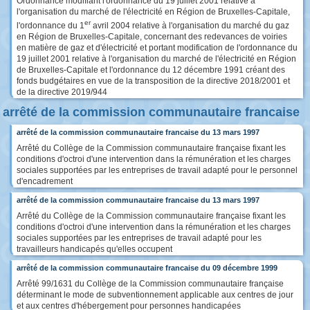
Ordonnance modifiant l'ordonnance du 19 juillet 2001 relative à
l'organisation du marché de l'électricité en Région de Bruxelles-Capitale,
er
l'ordonnance du 1
avril 2004 relative à l'organisation du marché du gaz
en Région de Bruxelles-Capitale, concernant des redevances de voiries
en matière de gaz et d'électricité et portant modification de l'ordonnance du
19 juillet 2001 relative à l'organisation du marché de l'électricité en Région
de Bruxelles-Capitale et l'ordonnance du 12 décembre 1991 créant des
fonds budgétaires en vue de la transposition de la directive 2018/2001 et
de la directive 2019/944
arrêté de la commission communautaire francaise
arrêté de la commission communautaire francaise du 13 mars 1997
Arrêté du Collège de la Commission communautaire française fixant les
conditions d'octroi d'une intervention dans la rémunération et les charges
sociales supportées par les entreprises de travail adapté pour le personnel
d'encadrement
arrêté de la commission communautaire francaise du 13 mars 1997
Arrêté du Collège de la Commission communautaire française fixant les
conditions d'octroi d'une intervention dans la rémunération et les charges
sociales supportées par les entreprises de travail adapté pour les
travailleurs handicapés qu'elles occupent
arrêté de la commission communautaire francaise du 09 décembre 1999
Arrêté 99/1631 du Collège de la Commission communautaire française
déterminant le mode de subventionnement applicable aux centres de jour
et aux centres d'hébergement pour personnes handicapées