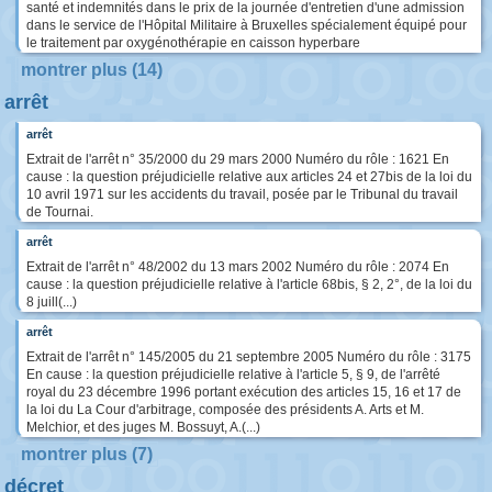
santé et indemnités dans le prix de la journée d'entretien d'une admission
dans le service de l'Hôpital Militaire à Bruxelles spécialement équipé pour
le traitement par oxygénothérapie en caisson hyperbare
montrer plus (14)
arrêt
arrêt
Extrait de l'arrêt n° 35/2000 du 29 mars 2000 Numéro du rôle : 1621 En
cause : la question préjudicielle relative aux articles 24 et 27bis de la loi du
10 avril 1971 sur les accidents du travail, posée par le Tribunal du travail
de Tournai.
arrêt
Extrait de l'arrêt n° 48/2002 du 13 mars 2002 Numéro du rôle : 2074 En
cause : la question préjudicielle relative à l'article 68bis, § 2, 2°, de la loi du
8 juill(...)
arrêt
Extrait de l'arrêt n° 145/2005 du 21 septembre 2005 Numéro du rôle : 3175
En cause : la question préjudicielle relative à l'article 5, § 9, de l'arrêté
royal du 23 décembre 1996 portant exécution des articles 15, 16 et 17 de
la loi du La Cour d'arbitrage, composée des présidents A. Arts et M.
Melchior, et des juges M. Bossuyt, A.(...)
montrer plus (7)
décret