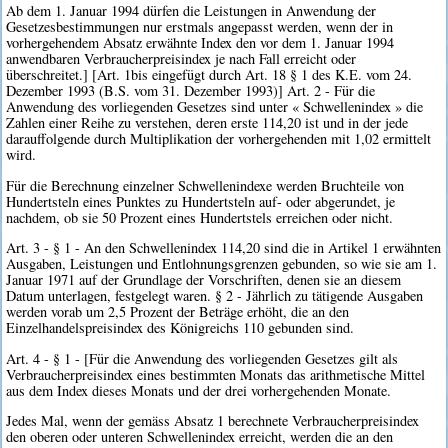
Ab dem 1. Januar 1994 dürfen die Leistungen in Anwendung der
Gesetzesbestimmungen nur erstmals angepasst werden, wenn der in
vorhergehendem Absatz erwähnte Index den vor dem 1. Januar 1994
anwendbaren Verbraucherpreisindex je nach Fall erreicht oder
überschreitet.] [Art. 1bis eingefügt durch Art. 18 § 1 des K.E. vom 24.
Dezember 1993 (B.S. vom 31. Dezember 1993)] Art. 2 - Für die
Anwendung des vorliegenden Gesetzes sind unter « Schwellenindex » die
Zahlen einer Reihe zu verstehen, deren erste 114,20 ist und in der jede
darauffolgende durch Multiplikation der vorhergehenden mit 1,02 ermittelt
wird.
Für die Berechnung einzelner Schwellenindexe werden Bruchteile von
Hundertsteln eines Punktes zu Hundertsteln auf- oder abgerundet, je
nachdem, ob sie 50 Prozent eines Hundertstels erreichen oder nicht.
Art. 3 - § 1 - An den Schwellenindex 114,20 sind die in Artikel 1 erwähnten
Ausgaben, Leistungen und Entlohnungsgrenzen gebunden, so wie sie am 1.
Januar 1971 auf der Grundlage der Vorschriften, denen sie an diesem
Datum unterlagen, festgelegt waren. § 2 - Jährlich zu tätigende Ausgaben
werden vorab um 2,5 Prozent der Beträge erhöht, die an den
Einzelhandelspreisindex des Königreichs 110 gebunden sind.
Art. 4 - § 1 - [Für die Anwendung des vorliegenden Gesetzes gilt als
Verbraucherpreisindex eines bestimmten Monats das arithmetische Mittel
aus dem Index dieses Monats und der drei vorhergehenden Monate.
Jedes Mal, wenn der gemäss Absatz 1 berechnete Verbraucherpreisindex
den oberen oder unteren Schwellenindex erreicht, werden die an den