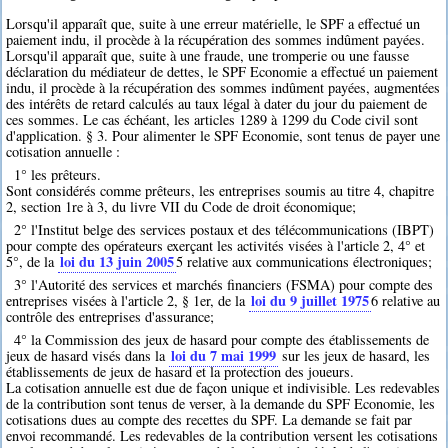
Lorsqu'il apparaît que, suite à une erreur matérielle, le SPF a effectué un
paiement indu, il procède à la récupération des sommes indûment payées.
Lorsqu'il apparaît que, suite à une fraude, une tromperie ou une fausse
déclaration du médiateur de dettes, le SPF Economie a effectué un paiement
indu, il procède à la récupération des sommes indûment payées, augmentées
des intérêts de retard calculés au taux légal à dater du jour du paiement de
ces sommes. Le cas échéant, les articles 1289 à 1299 du Code civil sont
d'application. § 3. Pour alimenter le SPF Economie, sont tenus de payer une
cotisation annuelle :
1° les prêteurs.
Sont considérés comme prêteurs, les entreprises soumis au titre 4, chapitre
2, section 1re à 3, du livre VII du Code de droit économique;
2° l'Institut belge des services postaux et des télécommunications (IBPT)
pour compte des opérateurs exerçant les activités visées à l'article 2, 4° et
loi du 13 juin 2005
5°, de la
5
relative aux communications électroniques;
3° l'Autorité des services et marchés financiers (FSMA) pour compte des
loi du 9 juillet 1975
entreprises visées à l'article 2, § 1er, de la
6
relative au
contrôle des entreprises d'assurance;
4° la Commission des jeux de hasard pour compte des établissements de
loi du 7 mai 1999
jeux de hasard visés dans la
sur les jeux de hasard, les
établissements de jeux de hasard et la protection des joueurs.
La cotisation annuelle est due de façon unique et indivisible. Les redevables
de la contribution sont tenus de verser, à la demande du SPF Economie, les
cotisations dues au compte des recettes du SPF. La demande se fait par
envoi recommandé. Les redevables de la contribution versent les cotisations