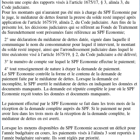
besoin une copie des rapports visés à l'article 1675/17, § 3, alinéa 3, du
Code judiciaire.
Pour les montants qui n'auraient pas été mis à charge du SPF Economie par
le juge, le médiateur de dettes fournit la preuve du solde resté impayé après
application de l'article 1675/19, alinéa 2, du Code judiciaire. Aux fins de la
présente loi, les décisions judiciaires qui se réfèrent au Fonds de Traitement
du Surendettement sont présumées faire référence au SPF Economie;
2° une déclaration du médiateur de dettes datée, signée dans laquelle il
communique le nom du consommateur pour lequel il intervient, le montant
du solde resté impayé, ainsi que l'arrondissement judiciaire dans lequel le
titre exécutoire visé à l'article 1675/19, § 2, du Code judiciaire a été délivré;
3° le numéro de compte sur lequel le SPF Economie effectue le paiement;
4° tout renseignement de nature à étayer la demande de paiement.
Le SPF Economie contrôle la forme et le contenu de la demande de
paiement faite par le médiateur de dettes. Lorsque la demande est
incomplète, le SPF avertit le médiateur de dettes en indiquant les données et
documents manquants. La demande est réputée complète le jour où le SPF
Economie reçoit toutes les données et documents manquants.
Le paiement effectué par le SPF Economie se fait dans les trois mois de la
réception de la demande complète auprès du SPF. Si le paiement ne peut
avoir lieu dans les trois mois de la réception de la demande complète, le
médiateur de dettes en est averti.
Lorsque les moyens disponibles du SPF Economie accusent un déficit pour
l'année budgétaire en cours, les paiements visés à l'alinéa 3 sont reportés à
l'année budgétaire suivante. Ils sont réglés par priorité.