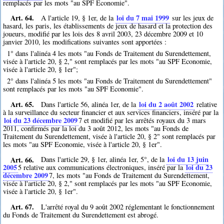
remplacés par les mots "au SPF Economie".
Art. 64.
loi du 7 mai 1999
A l'article 19, § 1er, de la
sur les jeux de
hasard, les paris, les établissements de jeux de hasard et la protection des
joueurs, modifié par les lois des 8 avril 2003, 23 décembre 2009 et 10
janvier 2010, les modifications suivantes sont apportées :
1° dans l'alinéa 4 les mots "au Fonds de Traitement du Surendettement,
visée à l'article 20, § 2," sont remplacés par les mots "au SPF Economie,
visée à l'article 20, § 1er";
2° dans l'alinéa 5 les mots "au Fonds de Traitement du Surendettement"
sont remplacés par les mots "au SPF Economie".
Art. 65.
loi du 2 août 2002
Dans l'article 56, alinéa 1er, de la
relative
à la surveillance du secteur financier et aux services financiers, inséré par la
loi du 23 décembre 2009
7
et modifié par les arrêtés royaux du 3 mars
2011, confirmés par la loi du 3 août 2012, les mots "au Fonds de
Traitement du Surendettement, visée à l'article 20, § 2" sont remplacés par
les mots "au SPF Economie, visée à l'article 20, § 1er".
Art. 66.
loi du 13 juin
Dans l'article 29, § 1er, alinéa 1er, 5°, de la
2005
loi du 23
5
relative aux communications électroniques, inséré par la
décembre 2009
7
, les mots "au Fonds de Traitement du Surendettement,
visée à l'article 20, § 2," sont remplacés par les mots "au SPF Economie,
visée à l'article 20, § 1er".
Art. 67.
L'arrêté royal du 9 août 2002 réglementant le fonctionnement
du Fonds de Traitement du Surendettement est abrogé.