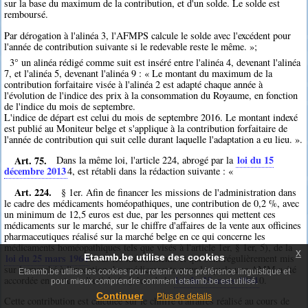
sur la base du maximum de la contribution, et d'un solde. Le solde est
remboursé.
Par dérogation à l'alinéa 3, l'AFMPS calcule le solde avec l'excédent pour
l'année de contribution suivante si le redevable reste le même. »;
3° un alinéa rédigé comme suit est inséré entre l'alinéa 4, devenant l'alinéa
7, et l'alinéa 5, devenant l'alinéa 9 : « Le montant du maximum de la
contribution forfaitaire visée à l'alinéa 2 est adapté chaque année à
l'évolution de l'indice des prix à la consommation du Royaume, en fonction
de l'indice du mois de septembre.
L'indice de départ est celui du mois de septembre 2016. Le montant indexé
est publié au Moniteur belge et s'applique à la contribution forfaitaire de
l'année de contribution qui suit celle durant laquelle l'adaptation a eu lieu. ».
Art. 75.
loi du 15
Dans la même loi, l'article 224, abrogé par la
décembre 2013
4
, est rétabli dans la rédaction suivante : «
Art. 224.
§ 1er. Afin de financer les missions de l'administration dans
le cadre des médicaments homéopathiques, une contribution de 0,2 %, avec
un minimum de 12,5 euros est due, par les personnes qui mettent ces
médicaments sur le marché, sur le chiffre d'affaires de la vente aux officines
pharmaceutiques réalisé sur la marché belge en ce qui concerne les
médicaments homéopathiques tels que visés à l'article 1er, § 1er, 5), de la
x
loi du 25 mars 1964
0
sur les médicaments et qui sont régulièrement mis
Etaamb.be utilise des cookies
sur le marché à l'exception des médicaments pour lesquels une AMM a été
Etaamb.be utilise les cookies pour retenir votre préférence linguistique et
loi du 25 mars 1964
accordée en vertu de l'article 6, § 1er, de la
0
.
pour mieux comprendre comment etaamb.be est utilisé.
Continuer
Plus de details
Cette contribution est calculée sur le chiffre d'affaires réalisé au cours de