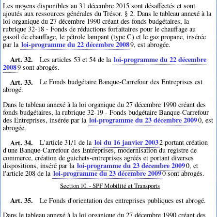
Les moyens disponibles au 31 décembre 2015 sont désaffectés et sont
ajoutés aux ressources générales du Trésor. § 2. Dans le tableau annexé à la
loi organique du 27 décembre 1990 créant des fonds budgétaires, la
rubrique 32-18 - Fonds de réductions forfaitaires pour le chauffage au
gasoil de chauffage, le pétrole lampant (type C) et le gaz propane, insérée
loi-programme du 22 décembre 2008
par la
9
, est abrogée.
Art. 32.
loi-programme du 22 décembre
Les articles 53 et 54 de la
2008
9
sont abrogés.
Art. 33.
Le Fonds budgétaire Banque-Carrefour des Entreprises est
abrogé.
Dans le tableau annexé à la loi organique du 27 décembre 1990 créant des
fonds budgétaires, la rubrique 32-19 - Fonds budgétaire Banque-Carrefour
loi-programme du 23 décembre 2009
des Entreprises, insérée par la
0
, est
abrogée.
Art. 34.
loi du 16 janvier 2003
L'article 31/1 de la
2
portant création
d'une Banque-Carrefour des Entreprises, modernisation du registre de
commerce, création de guichets-entreprises agréés et portant diverses
loi-programme du 23 décembre 2009
dispositions, inséré par la
0
, et
loi-programme du 23 décembre 2009
l'article 208 de la
0
sont abrogés.
Section 10. - SPF Mobilité et Transports
Art. 35.
Le Fonds d'orientation des entreprises publiques est abrogé.
Dans le tableau annexé à la loi organique du 27 décembre 1990 créant des