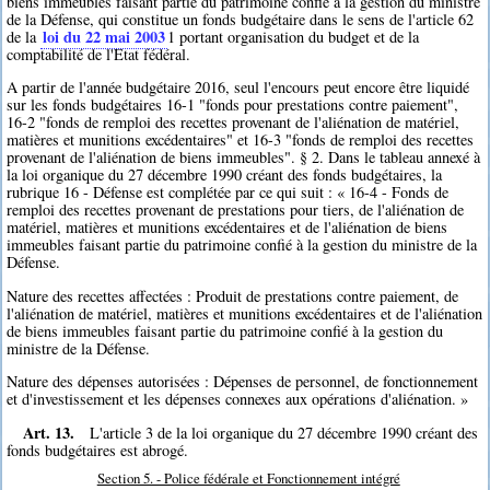
biens immeubles faisant partie du patrimoine confié à la gestion du ministre
de la Défense, qui constitue un fonds budgétaire dans le sens de l'article 62
loi du 22 mai 2003
de la
1
portant organisation du budget et de la
comptabilité de l'Etat fédéral.
A partir de l'année budgétaire 2016, seul l'encours peut encore être liquidé
sur les fonds budgétaires 16-1 "fonds pour prestations contre paiement",
16-2 "fonds de remploi des recettes provenant de l'aliénation de matériel,
matières et munitions excédentaires" et 16-3 "fonds de remploi des recettes
provenant de l'aliénation de biens immeubles". § 2. Dans le tableau annexé à
la loi organique du 27 décembre 1990 créant des fonds budgétaires, la
rubrique 16 - Défense est complétée par ce qui suit : « 16-4 - Fonds de
remploi des recettes provenant de prestations pour tiers, de l'aliénation de
matériel, matières et munitions excédentaires et de l'aliénation de biens
immeubles faisant partie du patrimoine confié à la gestion du ministre de la
Défense.
Nature des recettes affectées : Produit de prestations contre paiement, de
l'aliénation de matériel, matières et munitions excédentaires et de l'aliénation
de biens immeubles faisant partie du patrimoine confié à la gestion du
ministre de la Défense.
Nature des dépenses autorisées : Dépenses de personnel, de fonctionnement
et d'investissement et les dépenses connexes aux opérations d'aliénation. »
Art. 13.
L'article 3 de la loi organique du 27 décembre 1990 créant des
fonds budgétaires est abrogé.
Section 5. - Police fédérale et Fonctionnement intégré