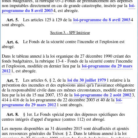
fonds budgétaires, la rubrique 03-2-Fonds de préfinancement des dépenses
loi-
non imputables directement en cas de grande catastrophe, insérée par la
programme du 8 avril 2003
4
, est abrogée.
Art. 5.
loi-programme du 8 avril 2003
Les articles 125 à 129 de la
4
sont abrogés.
Section 3. - SPF Intérieur
Art. 6.
Le Fonds de la sécurité contre l'incendie et l'explosion est
abrogé.
Dans le tableau annexé à la loi organique du 27 décembre 1990 créant des
fonds budgétaires, la rubrique 13-4 - Fonds de la sécurité contre l'incendie
loi-programme du 29 mars
et l'explosion, modifiée en dernier lieu par la
2012
1
, est abrogée.
Art. 7.
loi du 30 juillet 1979
Les articles 6, § 2, de la
1
relative à la
prévention des incendies et des explosions ainsi qu'à l'assurance obligatoire
de la responsabilité civile dans ces mêmes circonstances, modifié en dernier
loi-programme du 2 août 2002
lieu par la loi du 15 mai 2007, 153 de la
3
,
loi-
414 à 416 de la loi-programme du 22 décembre 2003 et 40 de la
programme du 29 mars 2012
1
sont abrogés.
Art. 8.
§ 1er. Le Fonds spécial pour des dépenses spécifiques des
centres intégrés d'appel d'urgence (centres 112) est abrogé.
Les moyens disponibles au 31 décembre 2015 sont désaffectés et ajoutés
aux ressources générales du Trésor. § 2. Dans le tableau annexé à la loi