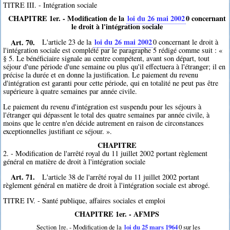
TITRE III. - Intégration sociale
CHAPITRE 1er. - Modification de la
loi du 26 mai 2002
0
concernant
le droit à l'intégration sociale
Art. 70.
loi du 26 mai 2002
L'article 23 de la
0
concernant le droit à
l'intégration sociale est complété par le paragraphe 5 rédigé comme suit : «
§ 5. Le bénéficiaire signale au centre compétent, avant son départ, tout
séjour d'une période d'une semaine ou plus qu'il effectuera à l'étranger; il en
précise la durée et en donne la justification. Le paiement du revenu
d'intégration est garanti pour cette période, qui en totalité ne peut pas être
supérieure à quatre semaines par année civile.
Le paiement du revenu d'intégration est suspendu pour les séjours à
l'étranger qui dépassent le total des quatre semaines par année civile, à
moins que le centre n'en décide autrement en raison de circonstances
exceptionnelles justifiant ce séjour. ».
CHAPITRE
2. - Modification de l'arrêté royal du 11 juillet 2002 portant règlement
général en matière de droit à l'intégration sociale
Art. 71.
L'article 38 de l'arrêté royal du 11 juillet 2002 portant
règlement général en matière de droit à l'intégration sociale est abrogé.
TITRE IV. - Santé publique, affaires sociales et emploi
CHAPITRE 1er. - AFMPS
Section 1re. - Modification de la
loi du 25 mars 1964
0
sur les