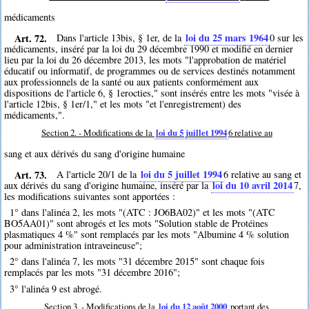
médicaments
Art. 72.
loi du 25 mars 1964
Dans l'article 13bis, § 1er, de la
0
sur les
médicaments, inséré par la loi du 29 décembre 1990 et modifié en dernier
lieu par la loi du 26 décembre 2013, les mots "l'approbation de matériel
éducatif ou informatif, de programmes ou de services destinés notamment
aux professionnels de la santé ou aux patients conformément aux
dispositions de l'article 6, § 1erocties," sont insérés entre les mots "visée à
l'article 12bis, § 1er/1," et les mots "et l'enregistrement) des
médicaments,".
Section 2. - Modifications de la
loi du 5 juillet 1994
6
relative au
sang et aux dérivés du sang d'origine humaine
Art. 73.
loi du 5 juillet 1994
A l'article 20/1 de la
6
relative au sang et
loi du 10 avril 2014
aux dérivés du sang d'origine humaine, inséré par la
7
,
les modifications suivantes sont apportées :
1° dans l'alinéa 2, les mots "(ATC : JO6BA02)" et les mots "(ATC
BO5AA01)" sont abrogés et les mots "Solution stable de Protéines
plasmatiques 4 %" sont remplacés par les mots "Albumine 4 % solution
pour administration intraveineuse";
2° dans l'alinéa 7, les mots "31 décembre 2015" sont chaque fois
remplacés par les mots "31 décembre 2016";
3° l'alinéa 9 est abrogé.
Section 3. - Modifications de la
loi du 12 août 2000
portant des