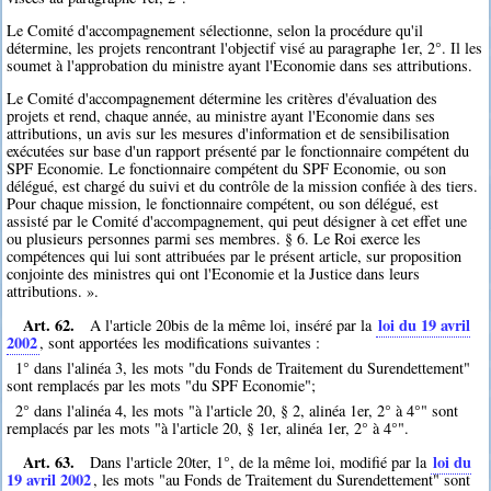
Le Comité d'accompagnement sélectionne, selon la procédure qu'il
détermine, les projets rencontrant l'objectif visé au paragraphe 1er, 2°. Il les
soumet à l'approbation du ministre ayant l'Economie dans ses attributions.
Le Comité d'accompagnement détermine les critères d'évaluation des
projets et rend, chaque année, au ministre ayant l'Economie dans ses
attributions, un avis sur les mesures d'information et de sensibilisation
exécutées sur base d'un rapport présenté par le fonctionnaire compétent du
SPF Economie. Le fonctionnaire compétent du SPF Economie, ou son
délégué, est chargé du suivi et du contrôle de la mission confiée à des tiers.
Pour chaque mission, le fonctionnaire compétent, ou son délégué, est
assisté par le Comité d'accompagnement, qui peut désigner à cet effet une
ou plusieurs personnes parmi ses membres. § 6. Le Roi exerce les
compétences qui lui sont attribuées par le présent article, sur proposition
conjointe des ministres qui ont l'Economie et la Justice dans leurs
attributions. ».
Art. 62.
loi du 19 avril
A l'article 20bis de la même loi, inséré par la
2002
, sont apportées les modifications suivantes :
1° dans l'alinéa 3, les mots "du Fonds de Traitement du Surendettement"
sont remplacés par les mots "du SPF Economie";
2° dans l'alinéa 4, les mots "à l'article 20, § 2, alinéa 1er, 2° à 4°" sont
remplacés par les mots "à l'article 20, § 1er, alinéa 1er, 2° à 4°".
Art. 63.
loi du
Dans l'article 20ter, 1°, de la même loi, modifié par la
19 avril 2002
, les mots "au Fonds de Traitement du Surendettement" sont