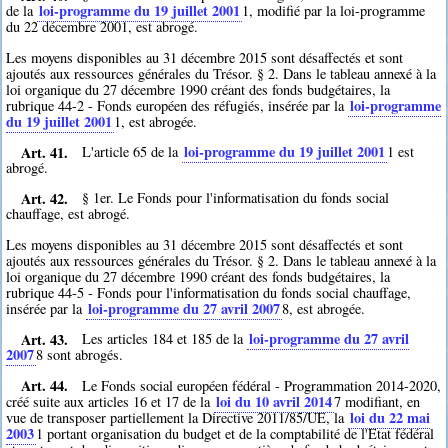
loi-programme du 19 juillet 2001
de la
1
, modifié par la loi-programme
du 22 décembre 2001, est abrogé.
Les moyens disponibles au 31 décembre 2015 sont désaffectés et sont
ajoutés aux ressources générales du Trésor. § 2. Dans le tableau annexé à la
loi organique du 27 décembre 1990 créant des fonds budgétaires, la
loi-programme
rubrique 44-2 - Fonds européen des réfugiés, insérée par la
du 19 juillet 2001
1
, est abrogée.
Art. 41.
loi-programme du 19 juillet 2001
L'article 65 de la
1
est
abrogé.
Art. 42.
§ 1er. Le Fonds pour l'informatisation du fonds social
chauffage, est abrogé.
Les moyens disponibles au 31 décembre 2015 sont désaffectés et sont
ajoutés aux ressources générales du Trésor. § 2. Dans le tableau annexé à la
loi organique du 27 décembre 1990 créant des fonds budgétaires, la
rubrique 44-5 - Fonds pour l'informatisation du fonds social chauffage,
loi-programme du 27 avril 2007
insérée par la
8
, est abrogée.
Art. 43.
loi-programme du 27 avril
Les articles 184 et 185 de la
2007
8
sont abrogés.
Art. 44.
Le Fonds social européen fédéral - Programmation 2014-2020,
loi du 10 avril 2014
créé suite aux articles 16 et 17 de la
7
modifiant, en
loi du 22 mai
vue de transposer partiellement la Directive 2011/85/UE, la
2003
1
portant organisation du budget et de la comptabilité de l'Etat fédéral