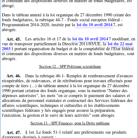
et contenant des dispositions diverses en matière de fonds budgétaires, est
abrogé.
Dans le tableau annexé à la loi organique du 27 décembre 1990 créant des
fonds budgétaires, la rubrique 44-7 - Fonds social européen fédéral -
loi du 10 avril 2014
Programmation 2014-2020, insérée par la
7
, est
abrogée.
Art. 45.
loi du 10 avril 2014
Les articles 16 et 17 de la
7
modifiant, en
loi du 22 mai
vue de transposer partiellement la Directive 2011/85/UE, la
2003
1
portant organisation du budget et de la comptabilité de l'Etat fédéral
et contenant des dispositions diverses en matière de fonds budgétaires, sont
abrogés.
Section 12. - SPP Politique scientifique
Art. 46.
Dans la rubrique 46-1- Remploi de remboursement d'avances
récupérables, de redevances, et de rétributions pour travaux effectués pour
compte de tiers (...) du tableau annexé à la loi organique du 27 décembre
1990 portant création des fonds organique, sous la mention "Nature des
dépenses autorisées", les mots "en ce compris le paiement des salaires et
allocations du personnel statutaire et contractuel des Services fédéraux des
affaires scientifiques, techniques et culturelles et les établissements
scientifiques fédéraux y liés engagés pour assurer la préparation,
l'exécution, la gestion et le suivi de leurs activités" sont abrogés.
Section 13. - SPF Finances, pour la Dette publique
Art. 47.
§ 1er. Le fonds 51-1 relatif aux prélèvements sur produits
d'emprunts destinés à couvrir :