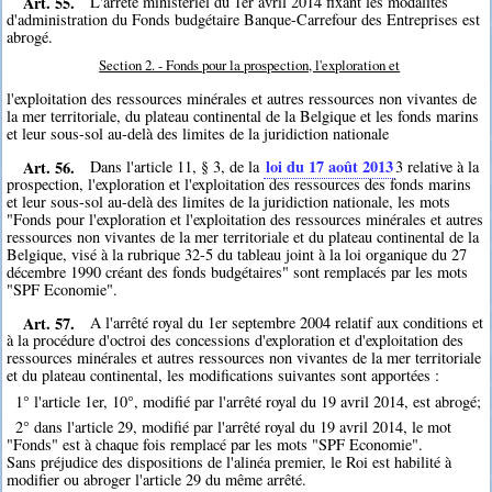
Art. 55.
L'arrêté ministériel du 1er avril 2014 fixant les modalités
d'administration du Fonds budgétaire Banque-Carrefour des Entreprises est
abrogé.
Section 2. - Fonds pour la prospection, l'exploration et
l'exploitation des ressources minérales et autres ressources non vivantes de
la mer territoriale, du plateau continental de la Belgique et les fonds marins
et leur sous-sol au-delà des limites de la juridiction nationale
Art. 56.
loi du 17 août 2013
Dans l'article 11, § 3, de la
3
relative à la
prospection, l'exploration et l'exploitation des ressources des fonds marins
et leur sous-sol au-delà des limites de la juridiction nationale, les mots
"Fonds pour l'exploration et l'exploitation des ressources minérales et autres
ressources non vivantes de la mer territoriale et du plateau continental de la
Belgique, visé à la rubrique 32-5 du tableau joint à la loi organique du 27
décembre 1990 créant des fonds budgétaires" sont remplacés par les mots
"SPF Economie".
Art. 57.
A l'arrêté royal du 1er septembre 2004 relatif aux conditions et
à la procédure d'octroi des concessions d'exploration et d'exploitation des
ressources minérales et autres ressources non vivantes de la mer territoriale
et du plateau continental, les modifications suivantes sont apportées :
1° l'article 1er, 10°, modifié par l'arrêté royal du 19 avril 2014, est abrogé;
2° dans l'article 29, modifié par l'arrêté royal du 19 avril 2014, le mot
"Fonds" est à chaque fois remplacé par les mots "SPF Economie".
Sans préjudice des dispositions de l'alinéa premier, le Roi est habilité à
modifier ou abroger l'article 29 du même arrêté.