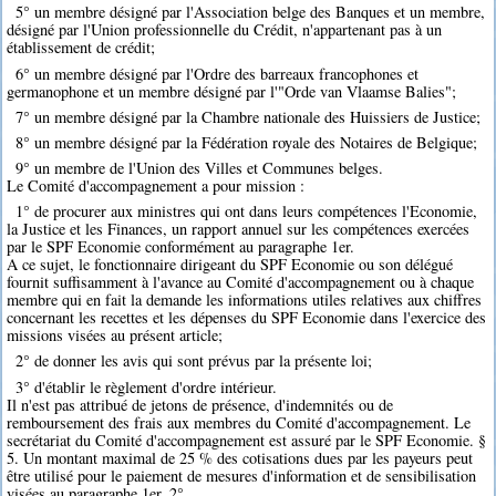
5° un membre désigné par l'Association belge des Banques et un membre,
désigné par l'Union professionnelle du Crédit, n'appartenant pas à un
établissement de crédit;
6° un membre désigné par l'Ordre des barreaux francophones et
germanophone et un membre désigné par l'"Orde van Vlaamse Balies";
7° un membre désigné par la Chambre nationale des Huissiers de Justice;
8° un membre désigné par la Fédération royale des Notaires de Belgique;
9° un membre de l'Union des Villes et Communes belges.
Le Comité d'accompagnement a pour mission :
1° de procurer aux ministres qui ont dans leurs compétences l'Economie,
la Justice et les Finances, un rapport annuel sur les compétences exercées
par le SPF Economie conformément au paragraphe 1er.
A ce sujet, le fonctionnaire dirigeant du SPF Economie ou son délégué
fournit suffisamment à l'avance au Comité d'accompagnement ou à chaque
membre qui en fait la demande les informations utiles relatives aux chiffres
concernant les recettes et les dépenses du SPF Economie dans l'exercice des
missions visées au présent article;
2° de donner les avis qui sont prévus par la présente loi;
3° d'établir le règlement d'ordre intérieur.
Il n'est pas attribué de jetons de présence, d'indemnités ou de
remboursement des frais aux membres du Comité d'accompagnement. Le
secrétariat du Comité d'accompagnement est assuré par le SPF Economie. §
5. Un montant maximal de 25 % des cotisations dues par les payeurs peut
être utilisé pour le paiement de mesures d'information et de sensibilisation
visées au paragraphe 1er, 2°.