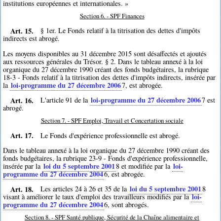
institutions européennes et internationales. »
Section 6. - SPF Finances
Art. 15.
§ 1er. Le Fonds relatif à la titrisation des dettes d'impôts
indirects est abrogé.
Les moyens disponibles au 31 décembre 2015 sont désaffectés et ajoutés
aux ressources générales du Trésor. § 2. Dans le tableau annexé à la loi
organique du 27 décembre 1990 créant des fonds budgétaires, la rubrique
18-3 - Fonds relatif à la titrisation des dettes d'impôts indirects, insérée par
loi-programme du 27 décembre 2006
la
7
, est abrogée.
Art. 16.
loi-programme du 27 décembre 2006
L'article 91 de la
7
est
abrogé.
Section 7. - SPF Emploi, Travail et Concertation sociale
Art. 17.
Le Fonds d'expérience professionnelle est abrogé.
Dans le tableau annexé à la loi organique du 27 décembre 1990 créant des
fonds budgétaires, la rubrique 23-9 - Fonds d'expérience professionnelle,
loi du 5 septembre 2001
loi-
insérée par la
8
et modifiée par la
programme du 27 décembre 2004
6
, est abrogée.
Art. 18.
loi du 5 septembre 2001
Les articles 24 à 26 et 35 de la
8
loi-
visant à améliorer le taux d'emploi des travailleurs modifiés par la
programme du 27 décembre 2004
6
, sont abrogés.
Section 8. - SPF Santé publique, Sécurité de la Chaîne alimentaire et