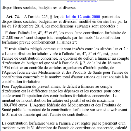
dispositions sociales, budgétaires et diverses
Art. 74.
loi du 12 août 2000
A l'article 225, § 1er, de
portant des
dispositions sociales, budgétaires et diverses, modifié en dernier lieu par la
loi du 19 décembre 2014, les modifications suivantes sont apportées :
1° dans l'alinéa 1er, 4°, 5° et 6°, les mots "une contribution forfaitaire de
212,00 euros" sont chaque fois remplacés par les mots "la contribution
forfaitaire prévue conformément à l'alinéa 2";
2° trois alinéas rédigés comme suit sont insérés entre les alinéas 1er et 2 :
« La contribution forfaitaire visée à l'alinéa 1er, 4°, 5° et 6°, est, pour
l'année de contribution concernée, le quotient du déficit à financer au compte
d'exécution du budget tel que visé à l'article 6, § 2, de la loi du 16 mars
1954 relative au contrôle de certains organismes d'intérêt public, de
l'Agence fédérale des Médicaments et des Produits de Santé pour l'année de
contribution concernée et le nombre total d'autorisations qui est soumis à la
contribution forfaitaire.
Pour l'application du présent alinéa, le déficit à financer au compte
d'exécution est la différence entre les dépenses et les recettes pour cette
année avant l'imputation des contributions forfaitaires concernées. Le
montant de la contribution forfaitaire est positif et est de maximum
189,4768 euros. L'Agence fédérale des Médicaments et des Produits de
Santé publie le montant de la contribution forfaitaire sur son site web avant
le 31 mai de l'année qui suit l'année de contribution.
La contribution forfaitaire visée à l'alinéa 2 est réglée par le paiement d'un
excédent avant le 31 décembre de l'année de contribution concernée, calculé