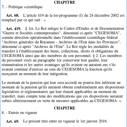
CHAPITRE
7. - Politique scientifique
Art. 68.
L'article 419 de la loi-programme (I) du 24 décembre 2002 est
remplacé par ce qui suit : «
Art. 419.
§ 1er. Le Roi intègre le Centre d'Etudes et de Documentation
"Guerre et Sociétés contemporaines", dénommé ci-après "CEGESOMA",
comme direction opérationnelle dans l'établissement scientifique fédéral
"Archives générales du Royaume - Archives de l'Etat dans les Provinces",
dénommé ci-après "Archives de l'Etat". Le Roi règle les modalités de
transfert à l'établissement des biens, collections, droits et obligations du
CEGESOMA ainsi que des membres de son personnel. § 2. Les membres
du personnel visés au paragraphe 1er conservent leur qualité, leur
rémunération et les autres avantages qu'ils avaient ou auraient eus s'ils
avaient continué d'exercer au sein du CEGESOMA la fonction qu'ils
exerçaient au moment de leur intégration.
Le montant de la pension qui leur sera accordé ne pourra être inférieur au
montant de la pension qu'ils auraient obtenu conformément aux dispositions
législatives et réglementaires qui leur étaient applicables au moment du
transfert, mais compte tenu des modifications que ces dispositions auraient
subies ultérieurement en vertu de mesures applicables au CEGESOMA. ».
CHAPITRE
8. - Entrée en vigueur
Art. 69.
Le présent titre entre en vigueur le 1er janvier 2016.