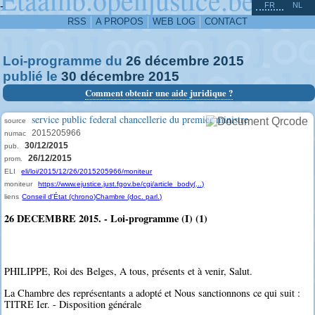
^
-
FR
NL
RSS
A PROPOS
WEB LOG
CONTACT
Loi-programme du
26
décembre
2015
publié le
30
décembre
2015
Comment obtenir une aide juridique ?
service public federal chancellerie du premier ministre
source
2015205966
numac
30/12/2015
pub.
26/12/2015
prom.
ELI
eli/loi/2015/12/26/2015205966/moniteur
moniteur
https://www.ejustice.just.fgov.be/cgi/article_body(...)
liens
Conseil d'État (chrono)
Chambre (doc. parl.)
26 DECEMBRE 2015. - Loi-programme (I) (1)
PHILIPPE, Roi des Belges, A tous, présents et à venir, Salut.
La Chambre des représentants a adopté et Nous sanctionnons ce qui suit :
TITRE Ier. - Disposition générale