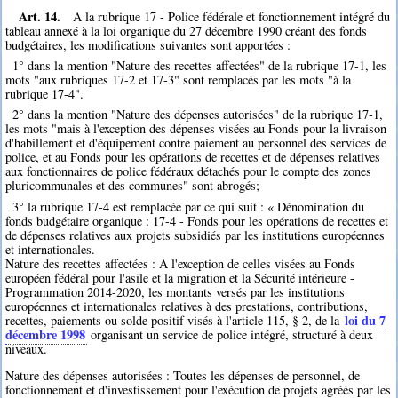
Art. 14.
A la rubrique 17 - Police fédérale et fonctionnement intégré du
tableau annexé à la loi organique du 27 décembre 1990 créant des fonds
budgétaires, les modifications suivantes sont apportées :
1° dans la mention "Nature des recettes affectées" de la rubrique 17-1, les
mots "aux rubriques 17-2 et 17-3" sont remplacés par les mots "à la
rubrique 17-4".
2° dans la mention "Nature des dépenses autorisées" de la rubrique 17-1,
les mots "mais à l'exception des dépenses visées au Fonds pour la livraison
d'habillement et d'équipement contre paiement au personnel des services de
police, et au Fonds pour les opérations de recettes et de dépenses relatives
aux fonctionnaires de police fédéraux détachés pour le compte des zones
pluricommunales et des communes" sont abrogés;
3° la rubrique 17-4 est remplacée par ce qui suit : « Dénomination du
fonds budgétaire organique : 17-4 - Fonds pour les opérations de recettes et
de dépenses relatives aux projets subsidiés par les institutions européennes
et internationales.
Nature des recettes affectées : A l'exception de celles visées au Fonds
européen fédéral pour l'asile et la migration et la Sécurité intérieure -
Programmation 2014-2020, les montants versés par les institutions
européennes et internationales relatives à des prestations, contributions,
loi du 7
recettes, paiements ou solde positif visés à l'article 115, § 2, de la
décembre 1998
organisant un service de police intégré, structuré à deux
niveaux.
Nature des dépenses autorisées : Toutes les dépenses de personnel, de
fonctionnement et d'investissement pour l'exécution de projets agréés par les