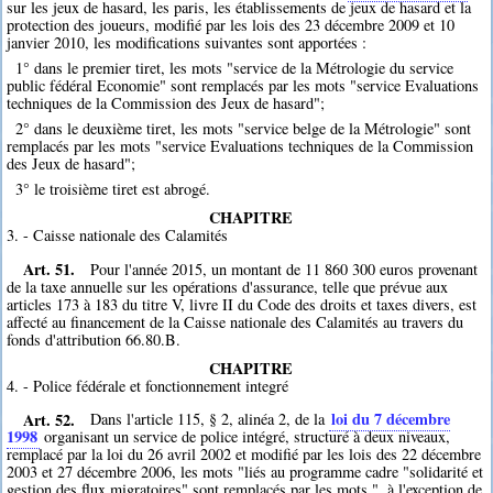
sur les jeux de hasard, les paris, les établissements de jeux de hasard et la
protection des joueurs, modifié par les lois des 23 décembre 2009 et 10
janvier 2010, les modifications suivantes sont apportées :
1° dans le premier tiret, les mots "service de la Métrologie du service
public fédéral Economie" sont remplacés par les mots "service Evaluations
techniques de la Commission des Jeux de hasard";
2° dans le deuxième tiret, les mots "service belge de la Métrologie" sont
remplacés par les mots "service Evaluations techniques de la Commission
des Jeux de hasard";
3° le troisième tiret est abrogé.
CHAPITRE
3. - Caisse nationale des Calamités
Art. 51.
Pour l'année 2015, un montant de 11 860 300 euros provenant
de la taxe annuelle sur les opérations d'assurance, telle que prévue aux
articles 173 à 183 du titre V, livre II du Code des droits et taxes divers, est
affecté au financement de la Caisse nationale des Calamités au travers du
fonds d'attribution 66.80.B.
CHAPITRE
4. - Police fédérale et fonctionnement integré
Art. 52.
loi du 7 décembre
Dans l'article 115, § 2, alinéa 2, de la
1998
organisant un service de police intégré, structuré à deux niveaux,
remplacé par la loi du 26 avril 2002 et modifié par les lois des 22 décembre
2003 et 27 décembre 2006, les mots "liés au programme cadre "solidarité et
gestion des flux migratoires" sont remplacés par les mots ", à l'exception de