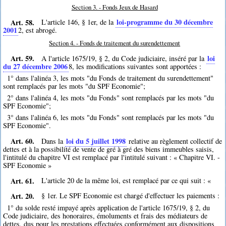
Section 3. - Fonds Jeux de Hasard
Art. 58.
loi-programme du 30 décembre
L'article 146, § 1er, de la
2001
2
, est abrogé.
Section 4. - Fonds de traitement du surendettement
Art. 59.
loi
A l'article 1675/19, § 2, du Code judiciaire, inséré par la
du 27 décembre 2006
8
, les modifications suivantes sont apportées :
1° dans l'alinéa 3, les mots "du Fonds de traitement du surendettement"
sont remplacés par les mots "du SPF Economie";
2° dans l'alinéa 4, les mots "du Fonds" sont remplacés par les mots "du
SPF Economie";
3° dans l'alinéa 6, les mots "du Fonds" sont remplacés par les mots "du
SPF Economie".
Art. 60.
loi du 5 juillet 1998
Dans la
relative au règlement collectif de
dettes et à la possibilité de vente de gré à gré des biens immeubles saisis,
l'intitulé du chapitre VI est remplacé par l'intitulé suivant : « Chapitre VI. -
SPF Economie »
Art. 61.
L'article 20 de la même loi, est remplacé par ce qui suit : «
Art. 20.
§ 1er. Le SPF Economie est chargé d'effectuer les paiements :
1° du solde resté impayé après application de l'article 1675/19, § 2, du
Code judiciaire, des honoraires, émoluments et frais des médiateurs de
dettes, dus pour les prestations effectuées conformément aux dispositions