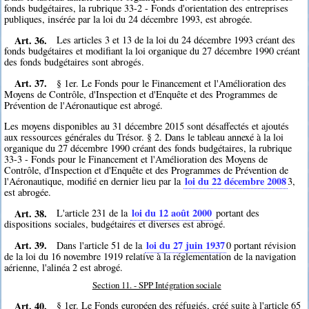
fonds budgétaires, la rubrique 33-2 - Fonds d'orientation des entreprises
publiques, insérée par la loi du 24 décembre 1993, est abrogée.
Art. 36.
Les articles 3 et 13 de la loi du 24 décembre 1993 créant des
fonds budgétaires et modifiant la loi organique du 27 décembre 1990 créant
des fonds budgétaires sont abrogés.
Art. 37.
§ 1er. Le Fonds pour le Financement et l'Amélioration des
Moyens de Contrôle, d'Inspection et d'Enquête et des Programmes de
Prévention de l'Aéronautique est abrogé.
Les moyens disponibles au 31 décembre 2015 sont désaffectés et ajoutés
aux ressources générales du Trésor. § 2. Dans le tableau annexé à la loi
organique du 27 décembre 1990 créant des fonds budgétaires, la rubrique
33-3 - Fonds pour le Financement et l'Amélioration des Moyens de
Contrôle, d'Inspection et d'Enquête et des Programmes de Prévention de
loi du 22 décembre 2008
l'Aéronautique, modifié en dernier lieu par la
3
,
est abrogée.
Art. 38.
loi du 12 août 2000
L'article 231 de la
portant des
dispositions sociales, budgétaires et diverses est abrogé.
Art. 39.
loi du 27 juin 1937
Dans l'article 51 de la
0
portant révision
de la loi du 16 novembre 1919 relative à la réglementation de la navigation
aérienne, l'alinéa 2 est abrogé.
Section 11. - SPP Intégration sociale
Art. 40.
§ 1er. Le Fonds européen des réfugiés, créé suite à l'article 65