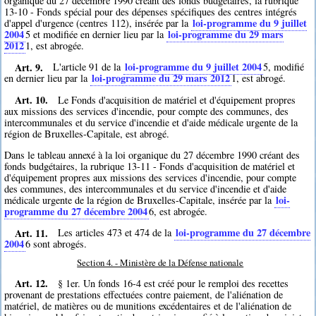
organique du 27 décembre 1990 créant des fonds budgétaires, la rubrique
13-10 - Fonds spécial pour des dépenses spécifiques des centres intégrés
loi-programme du 9 juillet
d'appel d'urgence (centres 112), insérée par la
2004
loi-programme du 29 mars
5
et modifiée en dernier lieu par la
2012
1
, est abrogée.
Art. 9.
loi-programme du 9 juillet 2004
L'article 91 de la
5
, modifié
loi-programme du 29 mars 2012
en dernier lieu par la
1
, est abrogé.
Art. 10.
Le Fonds d'acquisition de matériel et d'équipement propres
aux missions des services d'incendie, pour compte des communes, des
intercommunales et du service d'incendie et d'aide médicale urgente de la
région de Bruxelles-Capitale, est abrogé.
Dans le tableau annexé à la loi organique du 27 décembre 1990 créant des
fonds budgétaires, la rubrique 13-11 - Fonds d'acquisition de matériel et
d'équipement propres aux missions des services d'incendie, pour compte
des communes, des intercommunales et du service d'incendie et d'aide
loi-
médicale urgente de la région de Bruxelles-Capitale, insérée par la
programme du 27 décembre 2004
6
, est abrogée.
Art. 11.
loi-programme du 27 décembre
Les articles 473 et 474 de la
2004
6
sont abrogés.
Section 4. - Ministère de la Défense nationale
Art. 12.
§ 1er. Un fonds 16-4 est créé pour le remploi des recettes
provenant de prestations effectuées contre paiement, de l'aliénation de
matériel, de matières ou de munitions excédentaires et de l'aliénation de