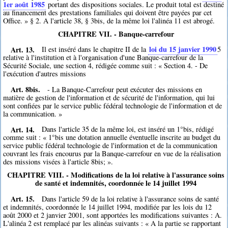
1er août 1985
portant des dispositions sociales. Le produit total est destiné
au financement des prestations familiales qui doivent être payées par cet
Office. » § 2. A l'article 38, § 3bis, de la même loi l'alinéa 11 est abrogé.
CHAPITRE VII. - Banque-carrefour
Art. 13.
loi du 15 janvier 1990
Il est inséré dans le chapitre II de la
5
relative à l'institution et à l'organisation d'une Banque-carrefour de la
Sécurité Sociale, une section 4, rédigée comme suit : « Section 4. - De
l'exécution d'autres missions
Art. 8bis.
- La Banque-Carrefour peut exécuter des missions en
matière de gestion de l'information et de sécurité de l'information, qui lui
sont confiées par le service public fédéral technologie de l'information et de
la communication. »
Art. 14.
Dans l'article 35 de la même loi, est inséré un 1°bis, rédigé
comme suit : « 1°bis une dotation annuelle éventuelle inscrite au budget du
service public fédéral technologie de l'information et de la communication
couvrant les frais encourus par la Banque-carrefour en vue de la réalisation
des missions visées à l'article 8bis; ».
CHAPITRE VIII. - Modifications de la loi relative à l'assurance soins
de santé et indemnités, coordonnée le 14 juillet 1994
Art. 15.
Dans l'article 59 de la loi relative à l'assurance soins de santé
et indemnités, coordonnée le 14 juillet 1994, modifiée par les lois du 12
août 2000 et 2 janvier 2001, sont apportées les modifications suivantes : A.
L'alinéa 2 est remplacé par les alinéas suivants : « A la partie se rapportant