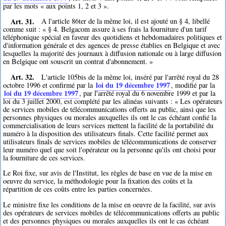
par les mots « aux points 1, 2 et 3 ».
Art. 31.
A l'article 86ter de la même loi, il est ajouté un § 4, libellé
comme suit : « § 4. Belgacom assure à ses frais la fourniture d'un tarif
téléphonique spécial en faveur des quotidiens et hebdomadaires politiques et
d'information générale et des agences de presse établies en Belgique et avec
lesquelles la majorité des journaux à diffusion nationale ou à large diffusion
en Belgique ont souscrit un contrat d'abonnement. »
Art. 32.
L'article 105bis de la même loi, inséré par l'arrêté royal du 28
loi du 19 décembre 1997
octobre 1996 et confirmé par la
, modifié par la
loi du 19 décembre 1997
, par l'arrêté royal du 6 novembre 1999 et par la
loi du 3 juillet 2000, est complété par les alinéas suivants : « Les opérateurs
de services mobiles de télécommunications offerts au public, ainsi que les
personnes physiques ou morales auxquelles ils ont le cas échéant confié la
commercialisation de leurs services mettent la facilité de la portabilité du
numéro à la disposition des utilisateurs finals. Cette facilité permet aux
utilisateurs finals de services mobiles de télécommunications de conserver
leur numéro quel que soit l'opérateur ou la personne qu'ils ont choisi pour
la fourniture de ces services.
Le Roi fixe, sur avis de l'Institut, les règles de base en vue de la mise en
oeuvre du service, la méthodologie pour la fixation des coûts et la
répartition de ces coûts entre les parties concernées.
Le ministre fixe les conditions de la mise en oeuvre de la facilité, sur avis
des opérateurs de services mobiles de télécommunications offerts au public
et des personnes physiques ou morales auxquelles ils ont le cas échéant