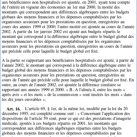
aux bénéficiaires non hospitalisés est ajoutée, en 2001, ayant tenu compte
de l'entrée en vigueur des économies au 1er mai 2000, la moitié des
montants qui correspondent aux différences algébriques entre les budgets
globaux des moyens financiers et les dépenses comptabilisées par les
organismes assureurs pour les prestations en question, enregistrées au
cours des années 1999 et 2000; l'autre moitié est ajoutée au cours de l'année
2002. A partir du 1er janvier 2002 est ajouté aux budgets répartis le
montant qui correspond à la différence algébrique entre le budget global des
moyens financiers et les dépenses comptabilisées par les organismes
assureurs pour les prestations en question, enregistrées au cours de l'année
qui précède celle pour laquelle le budget global est fixé.
A la partie se rapportant aux bénéficiaires hospitalisés est ajouté, à partir de
l'année 2002, le montant qui correspond à la différence algébrique entre le
budget global des moyens financiers et les dépenses comptabilisées par les
organismes assureurs pour les prestations en question, enregistrées au
cours de l'année qui précède celle pour laquelle le budget global est fixé. En
outre, au cours de l'année 2002, est ajoutée la différence similaire se
rapportant aux années 1999 et 2000. » B. A l'alinéa 4, entre les mots «
après avis » et les mots « de la commission » sont insérés les mots « dans
les dix jours ouvrables ».
Art. 16.
L'article 69, § 1er, de la même loi, modifié par la loi du 20
décembre 1995, est complété comme suit : « Concernant l'application des
dispositions de l'article 59 sont, pour ce qui est des prestations d'imagerie
médicale, ajoutés à ces budgets répartis en 2001, les montants qui
correspondent aux différences algébriques réparties entre les budgets
globaux des moyens financiers et les dépenses comptabilisées par les