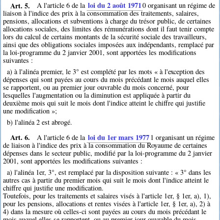
Art. 5.
loi du 2 août 1971
A l'article 6 de la
0
organisant un régime de
liaison à l'indice des prix à la consommation des traitements, salaires,
pensions, allocations et subventions à charge du trésor public, de certaines
allocations sociales, des limites des rémunérations dont il faut tenir compte
lors du calcul de certains montants de la sécurité sociale des travailleurs,
ainsi que des obligations sociales imposées aux indépendants, remplacé par
la loi-programme du 2 janvier 2001, sont apportées les modifications
suivantes :
a) à l'alinéa premier, le 3° est complété par les mots « à l'exception des
dépenses qui sont payées au cours du mois précédant le mois auquel elles
se rapportent, ou au premier jour ouvrable du mois concerné, pour
lesquelles l'augmentation ou la diminution est appliquée à partir du
deuxième mois qui suit le mois dont l'indice atteint le chiffre qui justifie
une modification »;
b) l'alinéa 2 est abrogé.
Art. 6.
loi du 1er mars 1977
A l'article 6 de la
1
organisant un régime
de liaison à l'indice des prix à la consommation du Royaume de certaines
dépenses dans le secteur public, modifié par la loi-programme du 2 janvier
2001, sont apportées les modifications suivantes :
a) l'alinéa 1er, 3°, est remplacé par la disposition suivante : « 3° dans les
autres cas à partir du premier mois qui suit le mois dont l'indice atteint le
chiffre qui justifie une modification.
Toutefois, pour les traitements et salaires visés à l'article 1er, § 1er, a), 1),
pour les pensions, allocations et rentes visées à l'article 1er, § 1er, a), 2) à
4) dans la mesure où celles-ci sont payées au cours du mois précédant le
mois auquel elles se rapportent, ou au premier jour ouvrable du mois