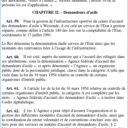
des allocations, visées à l'alinéa 2, versées indûment, l'article 16 de la
présente loi est d'application. »
CHAPITRE II. - Demandeurs d'asile
Art. 59.
Pour la gestion de l'infrastructure sportive du centre d'accueil
des demandeurs d'asile à Westende, il est créé un service de l'Etat à gestion
séparée, comme défini à l'article 140 des lois sur la comptabilité de l'Etat,
coordonnées le 17 juillet 1991.
Le Roi détermine la dénomination dudit service de l'Etat ainsi que les
montants des redevances liées à l'usage de l'infrastructure.
Art. 60.
Il est créé, auprès du ministre qui a l'accueil des réfugiés dans
ses attributions, sous la dénomination » Agence fédérale d'accueil des
demandeurs d'asile », ci-après dénommée « l'Agence », un organisme
public doté de la personnalité juridique, classé dans la catégorie A telle que
visée dans la loi du 16 mars 1954 relative au contrôle de certains
organismes d'intérêt public.
Art. 61.
A l'article 1er de la loi du 16 mars 1954 relative au contrôle de
certains organismes d'intérêt public, la catégorie A est complétée par les
mots : « Agence fédérale d'accueil des demandeurs d'asile », à insérer dans
l'ordre alphabétique.
Art. 62.
§ 1er. L'Agence a pour objet d'assurer l'organisation et la
gestion des différentes modalités d'accueil de demandeurs d'asile, ainsi que
la coordination du retour volontaire et de conventions conclues avec des
tiers pour des services en matière d'accueil de demandeurs d'asile. § 2.