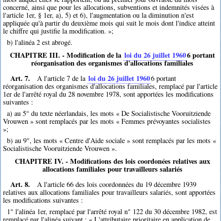
concerné, ainsi que pour les allocations, subventions et indemnités visées à
l'article 1er, § 1er, a), 5) et 6), l'augmentation ou la diminution n'est
appliquée qu'à partir du deuxième mois qui suit le mois dont l'indice atteint
le chiffre qui justifie la modification. »;
b) l'alinéa 2 est abrogé.
CHAPITRE III. - Modification de la
loi du 26 juillet 1960
6
portant
réorganisation des organismes d'allocations familiales
Art. 7.
loi du 26 juillet 1960
A l'article 7 de la
6
portant
réorganisation des organismes d'allocations familiales, remplacé par l'article
1er de l'arrêté royal du 28 novembre 1978, sont apportées les modifications
suivantes :
a) au 5° du texte néerlandais, les mots « De Socialistische Vooruitziende
Vrouwen » sont remplacés par les mots « Femmes prévoyantes socialistes
»;
b) au 9°, les mots « Centre d'Aide sociale » sont remplacés par les mots «
Socialistische Vooruitziende Vrouwen ».
CHAPITRE IV. - Modifications des lois coordonées relatives aux
allocations familiales pour travailleurs salariés
Art. 8.
A l'article 66 des lois coordonnées du 19 décembre 1939
relatives aux allocations familiales pour travailleurs salariés, sont apportées
les modifications suivantes :
1° l'alinéa 1er, remplacé par l'arrêté royal n° 122 du 30 décembre 1982, est
remplacé par l'alinéa suivant : « L'attributaire prioritaire en application de