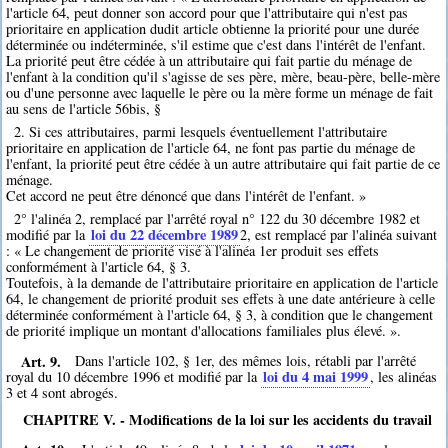
l'article 64, peut donner son accord pour que l'attributaire qui n'est pas
prioritaire en application dudit article obtienne la priorité pour une durée
déterminée ou indéterminée, s'il estime que c'est dans l'intérêt de l'enfant.
La priorité peut être cédée à un attributaire qui fait partie du ménage de
l'enfant à la condition qu'il s'agisse de ses père, mère, beau-père, belle-mère
ou d'une personne avec laquelle le père ou la mère forme un ménage de fait
au sens de l'article 56bis, §
2. Si ces attributaires, parmi lesquels éventuellement l'attributaire
prioritaire en application de l'article 64, ne font pas partie du ménage de
l'enfant, la priorité peut être cédée à un autre attributaire qui fait partie de ce
ménage.
Cet accord ne peut être dénoncé que dans l'intérêt de l'enfant. »
2° l'alinéa 2, remplacé par l'arrêté royal n° 122 du 30 décembre 1982 et
loi du 22 décembre 1989
modifié par la
2
, est remplacé par l'alinéa suivant
: « Le changement de priorité visé à l'alinéa 1er produit ses effets
conformément à l'article 64, § 3.
Toutefois, à la demande de l'attributaire prioritaire en application de l'article
64, le changement de priorité produit ses effets à une date antérieure à celle
déterminée conformément à l'article 64, § 3, à condition que le changement
de priorité implique un montant d'allocations familiales plus élevé. ».
Art. 9.
Dans l'article 102, § 1er, des mêmes lois, rétabli par l'arrêté
loi du 4 mai 1999
royal du 10 décembre 1996 et modifié par la
, les alinéas
3 et 4 sont abrogés.
CHAPITRE V. - Modifications de la loi sur les accidents du travail