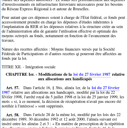
d'investissements en infrastructure ferroviaire nécessaires pour les besoins
du Réseau Express Régional à et autour de Bruxelles.
Pour autant que ces dépenses soient à charge de l'Etat fédéral, ce fonds peut
accessoirement prendre en charge les dépenses d'études inhérentes à
l'implantation du RER et les dépenses relatives à la structure créée au sein
de l'administration afin de garantir l'utilisation effective et optimale des
moyens octroyés au fonds, notamment en fonction de l'avancement des
travaux.
Nature des recettes affectées : Moyens financiers versés par la Société
Fédérale de Participations et d'autres recettes qi pourront être affectées au
fonds par la loi.
TITRE XII. - Intégration sociale
CHAPITRE Ier. - Modifications de la
loi du 27 février 1987
relative
aux allocations aux handicapés
Art. 57.
loi du 27 février
Dans l'article 16, § 3bis, alinéa 1er, de la
1987
relative aux allocations aux handicapés, modifié par la loi du 22
février 1998, l'arrêté royal du 5 juillet 1998 et la loi du 25 janvier 1999, les
mots « si, à ce moment, la décision de récupération n'avait pas encore été
notifiée à l'intéressé » sont supprimés.
Art. 58.
Dans l'article 28 de la même loi, modifié par les lois des 22
décembre 1989, 30 décembre 1992 et 12 août 2000, l'alinéa suivant est
inséré entre les alinéas 2 et 3 : « En matière de prescription de la répétition