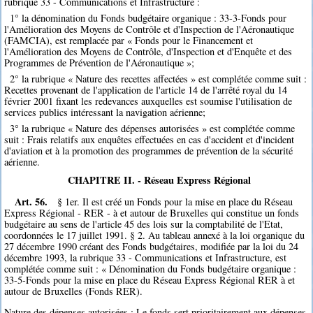
rubrique 33 - Communications et Infrastructure :
1° la dénomination du Fonds budgétaire organique : 33-3-Fonds pour
l'Amélioration des Moyens de Contrôle et d'Inspection de l'Aéronautique
(FAMCIA), est remplacée par « Fonds pour le Financement et
l'Amélioration des Moyens de Contrôle, d'Inspection et d'Enquête et des
Programmes de Prévention de l'Aéronautique »;
2° la rubrique « Nature des recettes affectées » est complétée comme suit :
Recettes provenant de l'application de l'article 14 de l'arrêté royal du 14
février 2001 fixant les redevances auxquelles est soumise l'utilisation de
services publics intéressant la navigation aérienne;
3° la rubrique « Nature des dépenses autorisées » est complétée comme
suit : Frais relatifs aux enquêtes effectuées en cas d'accident et d'incident
d'aviation et à la promotion des programmes de prévention de la sécurité
aérienne.
CHAPITRE II. - Réseau Express Régional
Art. 56.
§ 1er. Il est créé un Fonds pour la mise en place du Réseau
Express Régional - RER - à et autour de Bruxelles qui constitue un fonds
budgétaire au sens de l'article 45 des lois sur la comptabilité de l'Etat,
coordonnées le 17 juillet 1991. § 2. Au tableau annexé à la loi organique du
27 décembre 1990 créant des Fonds budgétaires, modifiée par la loi du 24
décembre 1993, la rubrique 33 - Communications et Infrastructure, est
complétée comme suit : « Dénomination du Fonds budgétaire organique :
33-5-Fonds pour la mise en place du Réseau Express Régional RER à et
autour de Bruxelles (Fonds RER).
Nature des dépenses autorisées : Le fonds sert prioritairement aux dépenses