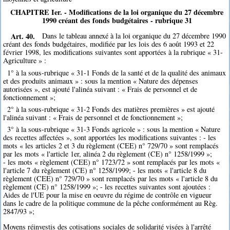
CHAPITRE Ier. - Modifications de la loi organique du 27 décembre
1990 créant des fonds budgétaires - rubrique 31
Art. 40.
Dans le tableau annexé à la loi organique du 27 décembre 1990
créant des fonds budgétaires, modifiée par les lois des 6 août 1993 et 22
février 1998, les modifications suivantes sont apportées à la rubrique « 31-
Agriculture » :
1° à la sous-rubrique « 31-1 Fonds de la santé et de la qualité des animaux
et des produits animaux » : sous la mention « Nature des dépenses
autorisées », est ajouté l'alinéa suivant : « Frais de personnel et de
fonctionnement »;
2° à la sous-rubrique « 31-2 Fonds des matières premières » est ajouté
l'alinéa suivant : « Frais de personnel et de fonctionnement »;
3° à la sous-rubrique « 31-3 Fonds agricole » : sous la mention « Nature
des recettes affectées », sont apportées les modifications suivantes : - les
mots « les articles 2 et 3 du règlement (CEE) n° 729/70 » sont remplacés
par les mots « l'article 1er, alinéa 2 du règlement (CE) n° 1258/1999 »;
- les mots « règlement (CEE) n° 1723/72 » sont remplacés par les mots «
l'article 7 du règlement (CE) n° 1258/1999; - les mots « l'article 8 du
règlement (CEE) n° 729/70 » sont remplacés par les mots « l'article 8 du
règlement (CE) n° 1258/1999 »; - les recettes suivantes sont ajoutées :
Aides de l'UE pour la mise en oeuvre du régime de contrôle en vigueur
dans le cadre de la politique commune de la pêche conformément au Règ.
2847/93 »;
Moyens réinvestis des cotisations sociales de solidarité visées à l'arrêté