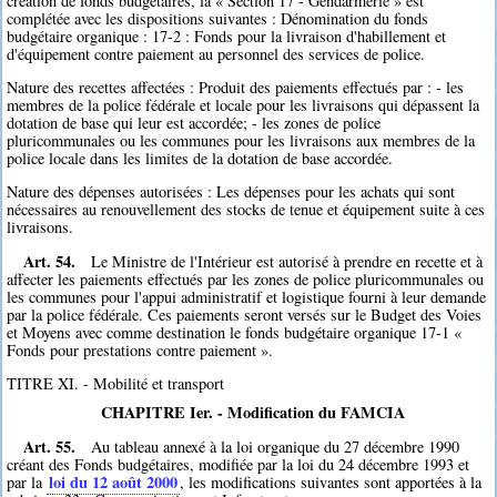
création de fonds budgétaires, la « Section 17 - Gendarmerie » est
complétée avec les dispositions suivantes : Dénomination du fonds
budgétaire organique : 17-2 : Fonds pour la livraison d'habillement et
d'équipement contre paiement au personnel des services de police.
Nature des recettes affectées : Produit des paiements effectués par : - les
membres de la police fédérale et locale pour les livraisons qui dépassent la
dotation de base qui leur est accordée; - les zones de police
pluricommunales ou les communes pour les livraisons aux membres de la
police locale dans les limites de la dotation de base accordée.
Nature des dépenses autorisées : Les dépenses pour les achats qui sont
nécessaires au renouvellement des stocks de tenue et équipement suite à ces
livraisons.
Art. 54.
Le Ministre de l'Intérieur est autorisé à prendre en recette et à
affecter les paiements effectués par les zones de police pluricommunales ou
les communes pour l'appui administratif et logistique fourni à leur demande
par la police fédérale. Ces paiements seront versés sur le Budget des Voies
et Moyens avec comme destination le fonds budgétaire organique 17-1 «
Fonds pour prestations contre paiement ».
TITRE XI. - Mobilité et transport
CHAPITRE Ier. - Modification du FAMCIA
Art. 55.
Au tableau annexé à la loi organique du 27 décembre 1990
créant des Fonds budgétaires, modifiée par la loi du 24 décembre 1993 et
loi du 12 août 2000
par la
, les modifications suivantes sont apportées à la