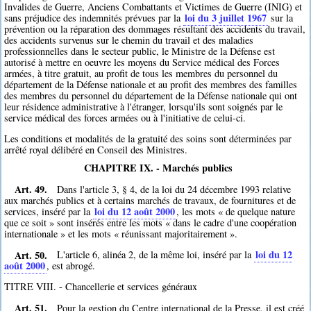
Invalides de Guerre, Anciens Combattants et Victimes de Guerre (INIG) et
loi du 3 juillet 1967
sans préjudice des indemnités prévues par la
sur la
prévention ou la réparation des dommages résultant des accidents du travail,
des accidents survenus sur le chemin du travail et des maladies
professionnelles dans le secteur public, le Ministre de la Défense est
autorisé à mettre en oeuvre les moyens du Service médical des Forces
armées, à titre gratuit, au profit de tous les membres du personnel du
département de la Défense nationale et au profit des membres des familles
des membres du personnel du département de la Défense nationale qui ont
leur résidence administrative à l'étranger, lorsqu'ils sont soignés par le
service médical des forces armées ou à l'initiative de celui-ci.
Les conditions et modalités de la gratuité des soins sont déterminées par
arrêté royal délibéré en Conseil des Ministres.
CHAPITRE IX. - Marchés publics
Art. 49.
Dans l'article 3, § 4, de la loi du 24 décembre 1993 relative
aux marchés publics et à certains marchés de travaux, de fournitures et de
loi du 12 août 2000
services, inséré par la
, les mots « de quelque nature
que ce soit » sont insérés entre les mots « dans le cadre d'une coopération
internationale » et les mots « réunissant majoritairement ».
Art. 50.
loi du 12
L'article 6, alinéa 2, de la même loi, inséré par la
août 2000
, est abrogé.
TITRE VIII. - Chancellerie et services généraux
Art. 51.
Pour la gestion du Centre international de la Presse, il est créé