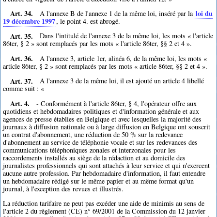
Art. 34.
loi du
A l'annexe B de l'annexe 1 de la même loi, inséré par la
19 décembre 1997
, le point 4. est abrogé.
Art. 35.
Dans l'intitulé de l'annexe 3 de la même loi, les mots « l'article
86ter, § 2 » sont remplacés par les mots « l'article 86ter, §§ 2 et 4 ».
Art. 36.
A l'annexe 3, article 1er, alinéa 6, de la même loi, les mots «
article 86ter, § 2 » sont remplacés par les mots « article 86ter, §§ 2 et 4 ».
Art. 37.
A l'annexe 3 de la même loi, il est ajouté un article 4 libellé
comme suit : «
Art. 4.
- Conformément à l'article 86ter, § 4, l'opérateur offre aux
quotidiens et hebdomadaires politiques et d'information générale et aux
agences de presse établies en Belgique et avec lesquelles la majorité des
journaux à diffusion nationale ou à large diffusion en Belgique ont souscrit
un contrat d'abonnement, une réduction de 50 % sur la redevance
d'abonnement au service de téléphonie vocale et sur les redevances des
communications téléphoniques zonales et interzonales pour les
raccordements installés au siège de la rédaction et au domicile des
journalistes professionnels qui sont attachés à leur service et qui n'exercent
aucune autre profession. Par hebdomadaire d'information, il faut entendre
un hebdomadaire rédigé sur le même papier et au même format qu'un
journal, à l'exception des revues et illustrés.
La réduction tarifaire ne peut pas excéder une aide de minimis au sens de
l'article 2 du règlement (CE) n° 69/2001 de la Commission du 12 janvier