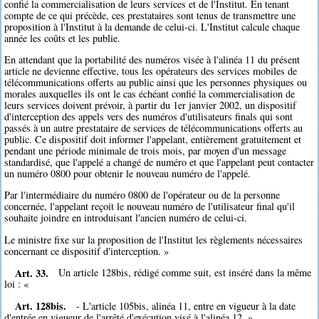
confié la commercialisation de leurs services et de l'Institut. En tenant
compte de ce qui précède, ces prestataires sont tenus de transmettre une
proposition à l'Institut à la demande de celui-ci. L'Institut calcule chaque
année les coûts et les publie.
En attendant que la portabilité des numéros visée à l'alinéa 11 du présent
article ne devienne effective, tous les opérateurs des services mobiles de
télécommunications offerts au public ainsi que les personnes physiques ou
morales auxquelles ils ont le cas échéant confié la commercialisation de
leurs services doivent prévoir, à partir du 1er janvier 2002, un dispositif
d'interception des appels vers des numéros d'utilisateurs finals qui sont
passés à un autre prestataire de services de télécommunications offerts au
public. Ce dispositif doit informer l'appelant, entièrement gratuitement et
pendant une période minimale de trois mois, par moyen d'un message
standardisé, que l'appelé a changé de numéro et que l'appelant peut contacter
un numéro 0800 pour obtenir le nouveau numéro de l'appelé.
Par l'intermédiaire du numéro 0800 de l'opérateur ou de la personne
concernée, l'appelant reçoit le nouveau numéro de l'utilisateur final qu'il
souhaite joindre en introduisant l'ancien numéro de celui-ci.
Le ministre fixe sur la proposition de l'Institut les règlements nécessaires
concernant ce dispositif d'interception. »
Art. 33.
Un article 128bis, rédigé comme suit, est inséré dans la même
loi : «
Art. 128bis.
- L'article 105bis, alinéa 11, entre en vigueur à la date
d'entrée en vigueur de l'arrêté d'exécution visé à l'alinéa 12. »