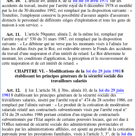
Art. 10.
loi du 10 avril 1971
L'article 49, alinéa 8, de la
sur les
accidents du travail, inséré par l'arrêté royal du 6 décembre 1978 et modifié
par la loi du 30 décembre 1992, est remplacé par la disposition suivante : «
Toutefois, l'employeur conserve la possibilité d'assurer auprès d'assureurs
distincts le personnel de différents sièges d'exploitation et tous les gens de
maison à son service. »
Art. 11.
L'article 59quater, alinéa 2, de la même loi, remplacé par
l'arrêté royal n° 530 du 31 mars 1987, est remplacé par la disposition
suivante : « Le débiteur qui ne verse pas les montants visés à l'alinéa 1er
dans les délais fixés par le Roi, est redevable envers le Fonds des accidents
du travail d'une majoraion et d'un intérêt de retard. Le Roi détermine le
montant, les conditions d'application, la perception et le recouvrement de
cette majoration et de cet intérêt de retard. »
CHAPITRE VI. - Modifications de la
loi du 29 juin 1981
8
établissant les principes généraux de la sécurité sociale des
travailleurs salariés
Art. 12.
loi du 29 juin
§ 1er. L'article 38, § 3bis, alinéa 10, de la
1981
8
établissant les principes généraux de la sécurité sociale des
travailleurs salariés, inséré par l'arrêté royal n° 474 du 28 octobre 1986, est
remplacé par l'alinéa suivant : « Le produit de la cotisation de modération
salariale relatif aux contractuels subventionnés visés par l'arrêté royal n°
474 du 28 octobre 1986 portant création d'un régime de contractuels
subventionnés par l'Etat auprès de certains pouvoirs locaux, qui est due à
l'Office national de sécurité sociale des administrations provinciales et
locales par les administrations affiliées, est ajouté au produit de la cotisation
loi du
patronale pour les prestations familiales, visée à l'article 3, 3°, de la