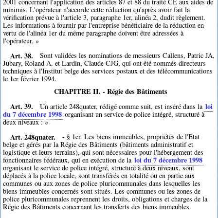
2001 concernant l'application des articles 87 et 88 du traité CE aux aides de
minimis. L'opérateur n'accorde cette réduction qu'après avoir fait la
vérification prévue à l'article 3, paragraphe 1er, alinéa 2, dudit règlement.
Les informations à fournir par l'entreprise bénéficiaire de la réduction en
vertu de l'alinéa 1er du même paragraphe doivent être adressées à
l'opérateur. »
Art. 38.
Sont validées les nominations de messieurs Callens, Patric JA,
Jubary, Roland A. et Lardin, Claude CJG, qui ont été nommés directeurs
techniques à l'Institut belge des services postaux et des télécommunications
le 1er février 1994.
CHAPITRE II. - Régie des Bâtiments
Art. 39.
loi
Un article 248quater, rédigé comme suit, est inséré dans la
du 7 décembre 1998
organisant un service de police intégré, structuré à
deux niveaux : «
Art. 248quater.
- § 1er. Les biens immeubles, propriétés de l'Etat
belge et gérés par la Régie des Bâtiments (bâtiments administratif et
logistique et leurs terrains), qui sont nécessaires pour l'hébergement des
loi du 7 décembre 1998
fonctionnaires fédéraux, qui en exécution de la
organisant le service de police intégré, structuré à deux niveaux, sont
déplacés à la police locale, sont transférés en totalité ou en partie aux
communes ou aux zones de police pluricommunales dans lesquelles les
biens immeubles concernés sont situés. Les communes ou les zones de
police pluricommunales reprennent les droits, obligations et charges de la
Régie des Bâtiments concernant les transferts des biens immeubles.