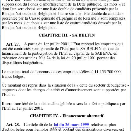
suppression du Fonds d'amortissement de la Dette publique, les mots « et
dont l'un sera choisi sur une liste double de candidats présentée par la
Banque Nationale de Belgique et l'autre sur une liste double de candidats
présentée par la Caisse générale d'Epargne et de Retraite » sont remplaçés
par les mots « et choisis sur une liste de quatre candidats dressée par la
Banque Nationale de Belgique ».
CHAPITRE III. - SA BELFIN
Art. 27.
A partir du 1er juillet 2001, l'Etat reprend les emprunts qui
ont été contractés sous garantie de l'Etat par la SA BELFIN en vue du
financement de la participation de l'Etat au capital de la SABENA, en
exécution des articles 20 à 24 de la loi du 20 juillet 1991 portant des
dispositions budgétaires.
Le montant total de l'encours de ces emprunts s'élève à 11 153 700 000
francs belges.
Ce montant est repris dans la situation de la « dette du secteur débudgétisé -
emprunts dont les charges d'intérêt et d'amortissement sont supportées par
l'Etat ».
Il sera transféré de la « dette débudgétisée » vers la « Dette publique » par
l'Etat au 1er juillet 2001.
CHAPITRE IV. - Financement alternatif
Art. 28.
loi du 26 mars 1999
L'article 46 de la
relative au plan
d'action belge pour l'emploi 1998 et portant des dispositions diverses, est