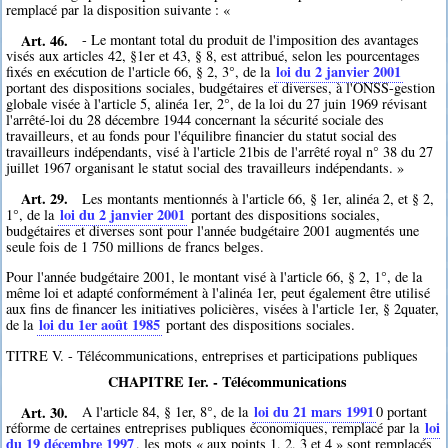
remplacé par la disposition suivante : «
Art. 46.
- Le montant total du produit de l'imposition des avantages
visés aux articles 42, §1er et 43, § 8, est attribué, selon les pourcentages
loi du 2 janvier 2001
fixés en exécution de l'article 66, § 2, 3°, de la
portant des dispositions sociales, budgétaires et diverses, à l'ONSS-gestion
globale visée à l'article 5, alinéa 1er, 2°, de la loi du 27 juin 1969 révisant
l'arrêté-loi du 28 décembre 1944 concernant la sécurité sociale des
travailleurs, et au fonds pour l'équilibre financier du statut social des
travailleurs indépendants, visé à l'article 21bis de l'arrêté royal n° 38 du 27
juillet 1967 organisant le statut social des travailleurs indépendants. »
Art. 29.
Les montants mentionnés à l'article 66, § 1er, alinéa 2, et § 2,
loi du 2 janvier 2001
1°, de la
portant des dispositions sociales,
budgétaires et diverses sont pour l'année budgétaire 2001 augmentés une
seule fois de 1 750 millions de francs belges.
Pour l'année budgétaire 2001, le montant visé à l'article 66, § 2, 1°, de la
même loi et adapté conformément à l'alinéa 1er, peut également être utilisé
aux fins de financer les initiatives policières, visées à l'article 1er, § 2quater,
loi du 1er août 1985
de la
portant des dispositions sociales.
TITRE V. - Télécommunications, entreprises et participations publiques
CHAPITRE Ier. - Télécommunications
Art. 30.
loi du 21 mars 1991
A l'article 84, § 1er, 8°, de la
0
portant
loi
réforme de certaines entreprises publiques économiques, remplacé par la
du 19 décembre 1997
, les mots « aux points 1, 2, 3 et 4 » sont remplacés