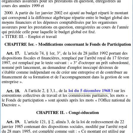
organismes assureurs pour les prestations en question, enregistrées au
cours des années 1999 et
2000. A partir du 1er janvier 2002 est ajouté au budget réparti le montant
qui correspond à la différence algébrique répartie entre le budget global des
moyens financiers et les dépenses comptabilisées par les organismes
assureurs pour les prestations en question, enregistrées au cours de l'année
qui précède celle pour laquelle le budget global est fixé.
» TITRE III. - Emploi et travail
CHAPITRE Ier. - Modifications concernant le Fonds de Participation
Art. 17.
L'article 74, § 1er, 3°, de la loi du 28 juillet 1992 portant des
dispositions fiscales et financières, remplacé par l'arrêté royal du 17 février
1997, est remplacé par le texte suivant : « 3° d'octroyer un prêt subordonné,
nommé prêt lancement, au demandeur d'emploi inoccupé désireux de
s'établir comme indépendant ou de créer une entreprise et de contribuer au
financement de sa formation et de l'accompagnement dans la gestion de son
entreprise ».
Art. 18.
loi du 5 décembre 1968
A l'article 2, § 3,1., de la
3
sur les
conventions collectives de travail et les commissions paritaires, les mots «
le Fonds de participation » sont ajoutés après les mots « l'Office national du
Ducroire ».
CHAPITRE II. - Congé-éducation
Art. 19.
L'article 121, § 2, alinéa 3, de la loi de redressement du 22
janvier 1985 contenant des dispositions sociales, modifié par l'arrêté royal
du 28 mars 1995, est complété comme suit : « Ce montant est utilisé par