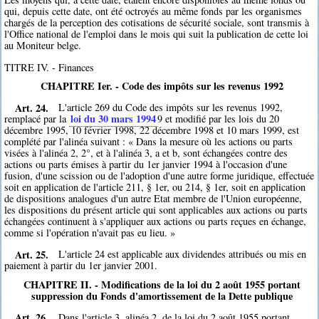
qui, depuis cette date, ont été octroyés au même fonds par les organismes
chargés de la perception des cotisations de sécurité sociale, sont transmis à
l'Office national de l'emploi dans le mois qui suit la publication de cette loi
au Moniteur belge.
TITRE IV. - Finances
CHAPITRE Ier. - Code des impôts sur les revenus 1992
Art. 24.
L'article 269 du Code des impôts sur les revenus 1992,
loi du 30 mars 1994
remplacé par la
9
et modifié par les lois du 20
décembre 1995, 10 février 1998, 22 décembre 1998 et 10 mars 1999, est
complété par l'alinéa suivant : « Dans la mesure où les actions ou parts
visées à l'alinéa 2, 2°, et à l'alinéa 3, a et b, sont échangées contre des
actions ou parts émises à partir du 1er janvier 1994 à l'occasion d'une
fusion, d'une scission ou de l'adoption d'une autre forme juridique, effectuée
soit en application de l'article 211, § 1er, ou 214, § 1er, soit en application
de dispositions analogues d'un autre Etat membre de l'Union européenne,
les dispositions du présent article qui sont applicables aux actions ou parts
échangées continuent à s'appliquer aux actions ou parts reçues en échange,
comme si l'opération n'avait pas eu lieu. »
Art. 25.
L'article 24 est applicable aux dividendes attribués ou mis en
paiement à partir du 1er janvier 2001.
CHAPITRE II. - Modifications de la loi du 2 août 1955 portant
suppression du Fonds d'amortissement de la Dette publique
Art. 26.
Dans l'article 3, alinéa 2, de la loi du 2 août 1955 portant