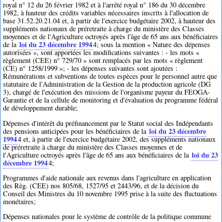
royal n° 12 du 26 février 1982 et à l'arrêté royal n° 186 du 30 décembre
1982, à hauteur des crédits variables nécessaires inscrits à l'allocation de
base 31.52.20.21.04 et, à partir de l'exercice budgétaire 2002, à hauteur des
suppléments nationaux de préretraite à charge du ministère des Classes
moyennes et de l'Agriculture octroyés après l'âge de 65 ans aux bénéficiaires
loi du 23 décembre 1994
de la
4
; sous la mention « Nature des dépenses
autorisées », sont apportées les modifications suivantes : - les mots «
règlement (CEE) n° 729/70 » sont remplacés par les mots « règlement
(CE) n° 1258/1999 »; - les dépenses suivantes sont ajoutées :
Rémunérations et subventions de toutes espèces pour le personnel autre que
statutaire de l'Administration de la Gestion de la production agricole (DG
3), chargé de l'exécution des missions de l'organisme payeur du FEOGA-
Garantie et de la cellule de monitoring et d'évaluation du programme fédéral
de développement durable;
Dépenses d'intérêt du préfinancement par le Statut social des Indépendants
loi du 23 décembre
des pensions anticipées pour les bénéficiaires de la
1994
4
et, à partir de l'exercice budgétaire 2002, des suppléments nationaux
de préretraite à charge du ministère des Classes moyennes et de
loi du 23
l'Agriculture octroyés après l'âge de 65 ans aux bénéficiaires de la
décembre 1994
4
;
Programmes d'aide nationale aux revenus dans l'agriculture en application
des Règ. (CEE) nos 805/68, 1527/95 et 2443/96, et de la décision du
Conseil des Ministres du 10 novembre 1995 prise à la suite des fluctuations
monétaires;
Dépenses nationales pour le système de contrôle de la politique commune