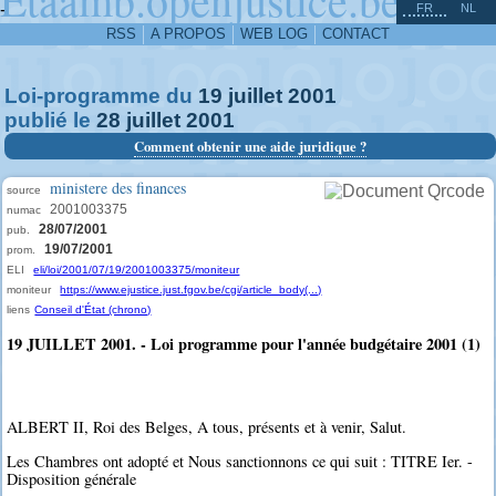
^
-
FR
NL
RSS
A PROPOS
WEB LOG
CONTACT
Loi-programme du
19
juillet
2001
publié le
28
juillet
2001
Comment obtenir une aide juridique ?
ministere des finances
source
2001003375
numac
28/07/2001
pub.
19/07/2001
prom.
ELI
eli/loi/2001/07/19/2001003375/moniteur
moniteur
https://www.ejustice.just.fgov.be/cgi/article_body(...)
liens
Conseil d'État (chrono)
19 JUILLET 2001. - Loi programme pour l'année budgétaire 2001 (1)
ALBERT II, Roi des Belges, A tous, présents et à venir, Salut.
Les Chambres ont adopté et Nous sanctionnons ce qui suit : TITRE Ier. -
Disposition générale