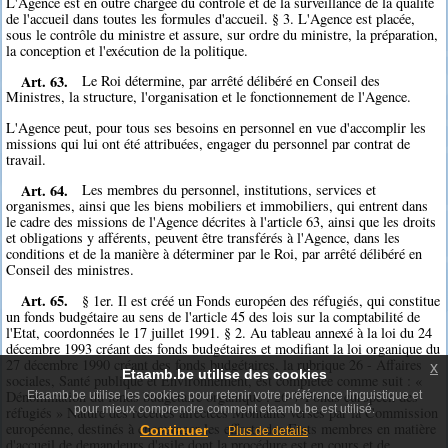
L'Agence est en outre chargée du contrôle et de la surveillance de la qualité
de l'accueil dans toutes les formules d'accueil. § 3. L'Agence est placée,
sous le contrôle du ministre et assure, sur ordre du ministre, la préparation,
la conception et l'exécution de la politique.
Art. 63.
Le Roi détermine, par arrêté délibéré en Conseil des
Ministres, la structure, l'organisation et le fonctionnement de l'Agence.
L'Agence peut, pour tous ses besoins en personnel en vue d'accomplir les
missions qui lui ont été attribuées, engager du personnel par contrat de
travail.
Art. 64.
Les membres du personnel, institutions, services et
organismes, ainsi que les biens mobiliers et immobiliers, qui entrent dans
le cadre des missions de l'Agence décrites à l'article 63, ainsi que les droits
et obligations y afférents, peuvent être transférés à l'Agence, dans les
conditions et de la manière à déterminer par le Roi, par arrêté délibéré en
Conseil des ministres.
Art. 65.
§ 1er. Il est créé un Fonds européen des réfugiés, qui constitue
un fonds budgétaire au sens de l'article 45 des lois sur la comptabilité de
l'Etat, coordonnées le 17 juillet 1991. § 2. Au tableau annexé à la loi du 24
décembre 1993 créant des fonds budgétaires et modifiant la loi organique du
27 décembre 1990 créant des fonds budgétaires, la rubrique 26 - Affaires
x
Etaamb.be utilise des cookies
sociales, Santé publique et Environnement, est complétée comme suit : «
Dénomination du fonds budgétaire organique : 26-7-Fonds européen des
Etaamb.be utilise les cookies pour retenir votre préférence linguistique et
pour mieux comprendre comment etaamb.be est utilisé.
réfugiés » Nature des recettes affectées Montants versés par la Commission
européenne, destinés à encourager les efforts des Etats membres en matière
Continuer
Plus de details
d'accueil de demandeurs d'asile dont la procédure est en cours et de