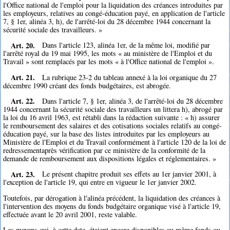
l'Office national de l'emploi pour la liquidation des créances introduites par
les employeurs, relatives au congé-éducation payé, en application de l'article
7, § 1er, alinéa 3, h), de l'arrêté-loi du 28 décembre 1944 concernant la
sécurité sociale des travailleurs. »
Art. 20.
Dans l'article 123, alinéa 1er, de la même loi, modifié par
l'arrêté royal du 19 mai 1995, les mots « au ministère de l'Emploi et du
Travail » sont remplacés par les mots « à l'Office national de l'emploi ».
Art. 21.
La rubrique 23-2 du tableau annexé à la loi organique du 27
décembre 1990 créant des fonds budgétaires, est abrogée.
Art. 22.
Dans l'article 7, § 1er, alinéa 3, de l'arrêté-loi du 28 décembre
1944 concernant la sécurité sociale des travailleurs un littera h), abrogé par
la loi du 16 avril 1963, est rétabli dans la rédaction suivante : « h) assurer
le remboursement des salaires et des cotisations sociales relatifs au congé-
éducation payé, sur la base des listes introduites par les employeurs au
Ministère de l'Emploi et du Travail conformément à l'article 120 de la loi de
redressementaprès vérification par ce ministère de la conformité de la
demande de remboursement aux dispositions légales et réglementaires. »
Art. 23.
Le présent chapitre produit ses effets au 1er janvier 2001, à
l'exception de l'article 19, qui entre en vigueur le 1er janvier 2002.
Toutefois, par dérogation à l'alinéa précédent, la liquidation des créances à
l'intervention des moyens du fonds budgétaire organique visé à l'article 19,
effectuée avant le 20 avril 2001, reste valable.
Les moyens qui, à cette date, étaient encore disponibles au même fonds ou