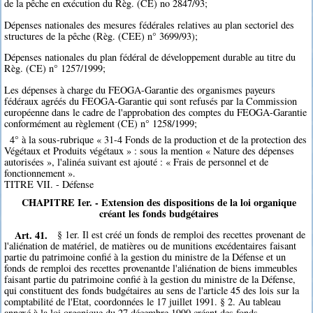
de la pêche en exécution du Règ. (CE) no 2847/93;
Dépenses nationales des mesures fédérales relatives au plan sectoriel des
structures de la pêche (Règ. (CEE) n° 3699/93);
Dépenses nationales du plan fédéral de développement durable au titre du
Règ. (CE) n° 1257/1999;
Les dépenses à charge du FEOGA-Garantie des organismes payeurs
fédéraux agréés du FEOGA-Garantie qui sont refusés par la Commission
européenne dans le cadre de l'approbation des comptes du FEOGA-Garantie
conformément au règlement (CE) n° 1258/1999;
4° à la sous-rubrique « 31-4 Fonds de la production et de la protection des
Végétaux et Produits végétaux » : sous la mention « Nature des dépenses
autorisées », l'alinéa suivant est ajouté : « Frais de personnel et de
fonctionnement ».
TITRE VII. - Défense
CHAPITRE Ier. - Extension des dispositions de la loi organique
créant les fonds budgétaires
Art. 41.
§ 1er. Il est créé un fonds de remploi des recettes provenant de
l'aliénation de matériel, de matières ou de munitions excédentaires faisant
partie du patrimoine confié à la gestion du ministre de la Défense et un
fonds de remploi des recettes provenantde l'aliénation de biens immeubles
faisant partie du patrimoine confié à la gestion du ministre de la Défense,
qui constituent des fonds budgétaires au sens de l'article 45 des lois sur la
comptabilité de l'Etat, coordonnées le 17 juillet 1991. § 2. Au tableau
annexé à la loi organique du 27 décembre 1990 créant des fonds