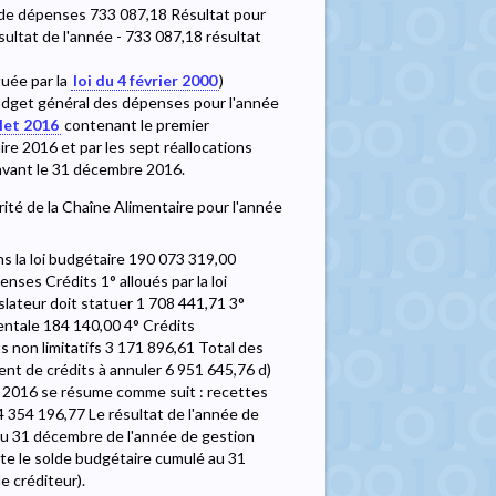
 de dépenses 733 087,18 Résultat pour
ltat de l'année - 733 087,18 résultat
tuée par la
loi du 4 février 2000
)
dget général des dépenses pour l'année
llet 2016
contenant le premier
e 2016 et par les sept réallocations
avant le 31 décembre 2016.
rité de la Chaîne Alimentaire pour l'année
 la loi budgétaire 190 073 319,00
ses Crédits 1° alloués par la loi
slateur doit statuer 1 708 441,71 3°
mentale 184 140,00 4° Crédits
 non limitatifs 3 171 896,61 Total des
t de crédits à annuler 6 951 645,76 d)
on 2016 se résume comme suit : recettes
354 196,77 Le résultat de l'année de
au 31 décembre de l'année de gestion
rte le solde budgétaire cumulé au 31
e créditeur).