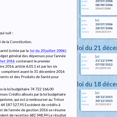
20/07/2006
prom.
08/09/2006
pub.
2006022888
numac
loi
type
20/07/2006
prom.
28/07/2006
pub.
2006202314
numac
i suit :
4 de la Constitution.
loi du 21 déc
anté (créée par la
loi du 20 juillet 2006
)
dget général des dépenses pour l'année
loi
type
21/12/1994
illet 2016
contenant le premier
prom.
07/03/2012
pub.
2016, article 6.01.1 et par les six
2012000130
numac
nt compétent avant le 31 décembre 2016
ments et des Produits de Santé pour
loi du 18 déc
 la loi budgétaire 74 722 166,00
loi
type
es Crédits alloués par la loi budgétaire
18/12/2015
prom.
organisme, qui est à rembourser au Trésor
30/12/2015
pub.
 64 187 527,95 Excédent de crédits à
2015003459
numac
dget de l'année de gestion 2016 se résume
dent de recettes 682 348,94 Le résultat