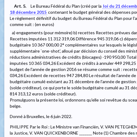
Art. 5.
Le Bureau Fédéral du Plan (créé par la
loi du 21 décem
18 décembre 2015
contenant le budget général des dépenses pour
Le règlement définitif du budget du Bureau Fédéral du Plan pour l
comme suit : (en euros)
a) engagements (pour mémoire) b) recettes Recettes prévues dans
Recettes imputées 11 312 319,06 Différence 945 319,06 c) dépenses
budgétaire 10 367 000,00 2° complémentaires sur lesquels le législ
supplémentaire `one-shot', alloué par décision du conseil des mini
réductions administratives de crédits (blocages) -190 950,00 Tota
imputées 10 365 034,26 Excédent de crédits à annuler 449 298,25 d)
budget de l'année de gestion 2016 se résume comme suit : recet
034,26 Excédent de recettes 947 284,80 Le résultat de l'année de 
budgétaire cumulé existant au 31 décembre de l'année de gestion 
(solde créditeur), ce qui porte le solde budgétaire cumulé au 31 d
814 313,12 euros (solde créditeur).
Promulguons la présente loi, ordonnons qu'elle soi revêtue du sceau
belge.
Donné à Bruxelles, le 6 juin 2022.
PHILIPPE Par le Roi : Le Ministre van Financiën, V. VAN PETEGHEM S
la Justice, V. VAN QUICKENBORNE _______ Note (1) Chambre des 