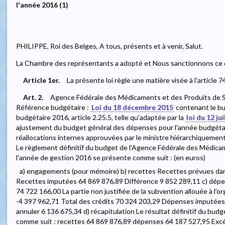
l'année 2016 (1)
PHILIPPE, Roi des Belges, A tous, présents et à venir, Salut.
La Chambre des représentants a adopté et Nous sanctionnons ce qu
Article 1er.
La présente loi règle une matière visée à l'article 7
Art. 2.
Agence Fédérale des Médicaments et des Produits de S
Référence budgétaire :
Loi du 18 décembre 2015
contenant le bu
budgétaire 2016, article 2.25.5, telle qu'adaptée par la
loi du 12 ju
ajustement du budget général des dépenses pour l'année budgétaire 
réallocations internes approuvées par le ministre hiérarchiqueme
Le règlement définitif du budget de l'Agence Fédérale des Médica
l'année de gestion 2016 se présente comme suit : (en euros)
a) engagements (pour mémoire) b) recettes Recettes prévues dans
Recettes imputées 64 869 876,89 Différence 9 852 289,11 c) dépens
74 722 166,00 La partie non justifiée de la subvention allouée à l'
-4 397 962,71 Total des crédits 70 324 203,29 Dépenses imputées
annuler 6 136 675,34 d) récapitulation Le résultat définitif du bu
comme suit : recettes 64 869 876,89 dépenses 64 187 527,95 Excé