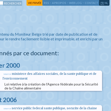
-
-
-
-
VIE PRIVÉE
RSS
A PROPOS
WEB LOG
CONTACT
FR
NL
ntenu du Moniteur Belge trié par date de publication et de
ur le rendre facilement lisible et imprimable, et enrichi par un
nnés par ce document:
ier 2000
ministere des affaires sociales, de la sante publique et de
source
l'environnement
Loi relative à la création de l'Agence fédérale pour la Sécurité
de la Chaîne alimentaire
et 2006
service public federal sante publique, securite de la chaine
source