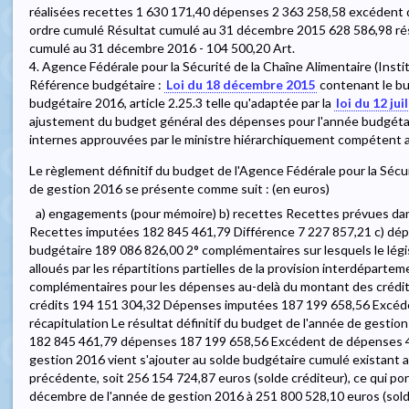
réalisées recettes 1 630 171,40 dépenses 2 363 258,58 excédent
ordre cumulé Résultat cumulé au 31 décembre 2015 628 586,98 résu
cumulé au 31 décembre 2016 - 104 500,20 Art.
4. Agence Fédérale pour la Sécurité de la Chaîne Alimentaire (Insti
Référence budgétaire :
Loi du 18 décembre 2015
contenant le bu
budgétaire 2016, article 2.25.3 telle qu'adaptée par la
loi du 12 jui
ajustement du budget général des dépenses pour l'année budgétair
internes approuvées par le ministre hiérarchiquement compétent 
Le règlement définitif du budget de l'Agence Fédérale pour la Sécu
de gestion 2016 se présente comme suit : (en euros)
a) engagements (pour mémoire) b) recettes Recettes prévues dans
Recettes imputées 182 845 461,79 Différence 7 227 857,21 c) dépen
budgétaire 189 086 826,00 2° complémentaires sur lesquels le légi
alloués par les répartitions partielles de la provision interdéparte
complémentaires pour les dépenses au-delà du montant des crédits
crédits 194 151 304,32 Dépenses imputées 187 199 658,56 Excéden
récapitulation Le résultat définitif du budget de l'année de gesti
182 845 461,79 dépenses 187 199 658,56 Excédent de dépenses 4 
gestion 2016 vient s'ajouter au solde budgétaire cumulé existant 
précédente, soit 256 154 724,87 euros (solde créditeur), ce qui po
décembre de l'année de gestion 2016 à 251 800 528,10 euros (sold