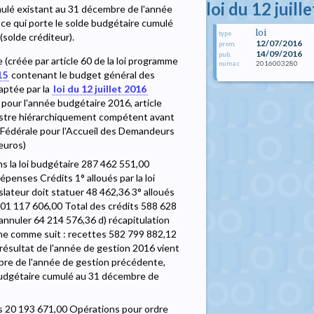
loi du 12 juill
mulé existant au 31 décembre de l'année
 ce qui porte le solde budgétaire cumulé
loi
type
solde créditeur).
12/07/2016
prom.
14/09/2016
pub.
(créée par article 60 de la loi programme
2016003280
numac
15
contenant le budget général des
aptée par la
loi du 12 juillet 2016
our l'année budgétaire 2016, article
inistre hiérarchiquement compétent avant
 Fédérale pour l'Accueil des Demandeurs
euros)
 la loi budgétaire 287 462 551,00
enses Crédits 1° alloués par la loi
lateur doit statuer 48 462,36 3° alloués
 301 117 606,00 Total des crédits 588 628
nnuler 64 214 576,36 d) récapitulation
ume comme suit : recettes 582 799 882,12
ésultat de l'année de gestion 2016 vient
bre de l'année de gestion précédente,
e budgétaire cumulé au 31 décembre de
s 20 193 671,00 Opérations pour ordre