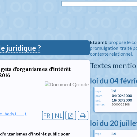
Etaamb
propose le co
 juridique ?
promulgation, traité po
contexte relationnel.
Textes mentio
dgets d'organismes d'intérêt
2016
loi du 04 févr
loi
type
04/02/2000
prom.
18/02/2000
pub.
2000022108
numac
e_body(...)
FR | NL
loi du 20 juill
loi
 d'organismes d'intérêt public pour
type