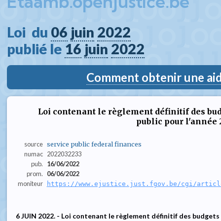
Etaamb.openjustice.be
Loi  du 
06
juin
2022
publié le 
16
juin
2022
Comment obtenir une aide
Loi contenant le règlement définitif des bu
public pour l'année 
source
service public federal finances
numac
2022032233
pub.
16/06/2022
prom.
06/06/2022
moniteur
https://www.ejustice.just.fgov.be/cgi/articl
6 JUIN 2022. - Loi contenant le règlement définitif des budgets