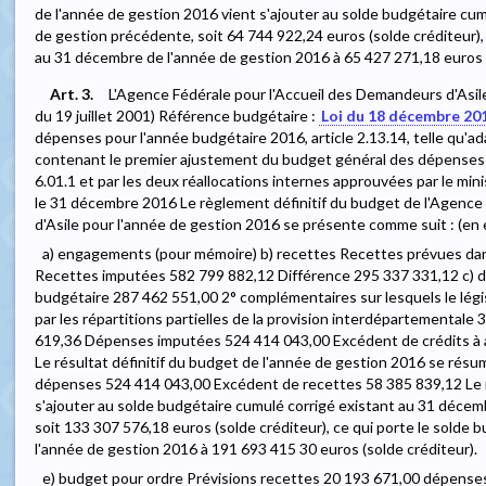
de l'année de gestion 2016 vient s'ajouter au solde budgétaire cu
de gestion précédente, soit 64 744 922,24 euros (solde créditeur),
au 31 décembre de l'année de gestion 2016 à 65 427 271,18 euros (
Art. 3.
L'Agence Fédérale pour l'Accueil des Demandeurs d'Asile 
du 19 juillet 2001) Référence budgétaire :
Loi du 18 décembre 20
dépenses pour l'année budgétaire 2016, article 2.13.14, telle qu'ad
contenant le premier ajustement du budget général des dépenses p
6.01.1 et par les deux réallocations internes approuvées par le m
le 31 décembre 2016 Le règlement définitif du budget de l'Agence
d'Asile pour l'année de gestion 2016 se présente comme suit : (en 
a) engagements (pour mémoire) b) recettes Recettes prévues dans
Recettes imputées 582 799 882,12 Différence 295 337 331,12 c) dép
budgétaire 287 462 551,00 2° complémentaires sur lesquels le légis
par les répartitions partielles de la provision interdépartementale
619,36 Dépenses imputées 524 414 043,00 Excédent de crédits à a
Le résultat définitif du budget de l'année de gestion 2016 se rés
dépenses 524 414 043,00 Excédent de recettes 58 385 839,12 Le r
s'ajouter au solde budgétaire cumulé corrigé existant au 31 décem
soit 133 307 576,18 euros (solde créditeur), ce qui porte le sold
l'année de gestion 2016 à 191 693 415 30 euros (solde créditeur).
e) budget pour ordre Prévisions recettes 20 193 671,00 dépense