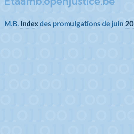
Etaamb.openjustice.be
M.B.
Index
des promulgations de juin
20