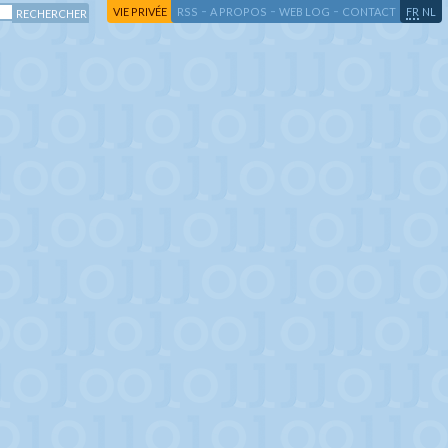
-
-
-
-
VIE PRIVÉE
RSS
A PROPOS
WEB LOG
CONTACT
FR
NL