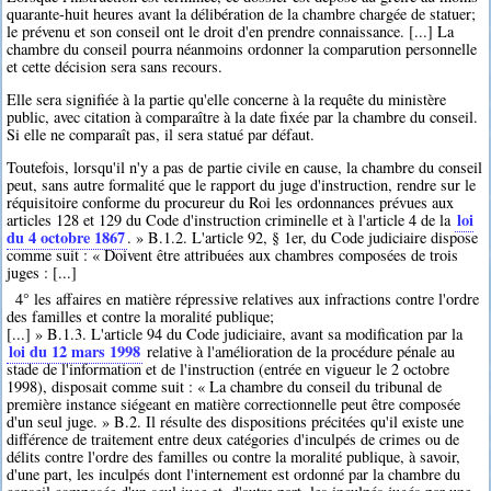
quarante-huit heures avant la délibération de la chambre chargée de statuer;
le prévenu et son conseil ont le droit d'en prendre connaissance. [...] La
chambre du conseil pourra néanmoins ordonner la comparution personnelle
et cette décision sera sans recours.
Elle sera signifiée à la partie qu'elle concerne à la requête du ministère
public, avec citation à comparaître à la date fixée par la chambre du conseil.
Si elle ne comparaît pas, il sera statué par défaut.
Toutefois, lorsqu'il n'y a pas de partie civile en cause, la chambre du conseil
peut, sans autre formalité que le rapport du juge d'instruction, rendre sur le
réquisitoire conforme du procureur du Roi les ordonnances prévues aux
loi
articles 128 et 129 du Code d'instruction criminelle et à l'article 4 de la
du 4 octobre 1867
. » B.1.2. L'article 92, § 1er, du Code judiciaire dispose
comme suit : « Doivent être attribuées aux chambres composées de trois
juges : [...]
4° les affaires en matière répressive relatives aux infractions contre l'ordre
des familles et contre la moralité publique;
[...] » B.1.3. L'article 94 du Code judiciaire, avant sa modification par la
loi du 12 mars 1998
relative à l'amélioration de la procédure pénale au
stade de l'information et de l'instruction (entrée en vigueur le 2 octobre
1998), disposait comme suit : « La chambre du conseil du tribunal de
première instance siégeant en matière correctionnelle peut être composée
d'un seul juge. » B.2. Il résulte des dispositions précitées qu'il existe une
différence de traitement entre deux catégories d'inculpés de crimes ou de
délits contre l'ordre des familles ou contre la moralité publique, à savoir,
d'une part, les inculpés dont l'internement est ordonné par la chambre du