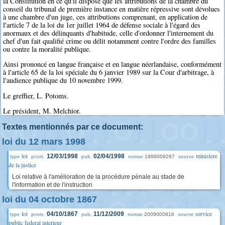
la Constitution en ce qu'il dispose que les attributions de la chambre du
conseil du tribunal de première instance en matière répressive sont dévolues
à une chambre d'un juge, ces attributions comprenant, en application de
l'article 7 de la loi du 1er juillet 1964 de défense sociale à l'égard des
anormaux et des délinquants d'habitude, celle d'ordonner l'internement du
chef d'un fait qualifié crime ou délit notamment contre l'ordre des familles
ou contre la moralité publique.
Ainsi prononcé en langue française et en langue néerlandaise, conformément
à l'article 65 de la loi spéciale du 6 janvier 1989 sur la Cour d'arbitrage, à
l'audience publique du 10 novembre 1999.
Le greffier, L. Potoms.
Le président, M. Melchior.
Textes mentionnés par ce document:
loi du 12 mars 1998
loi
ministere
12/03/1998
02/04/1998
1998009267
type
prom.
pub.
numac
source
de la justice
Loi relative à l'amélioration de la procédure pénale au stade de
l'information et de l'instruction
loi du 04 octobre 1867
loi
service
04/10/1867
11/12/2009
2009000816
type
prom.
pub.
numac
source
public federal interieur