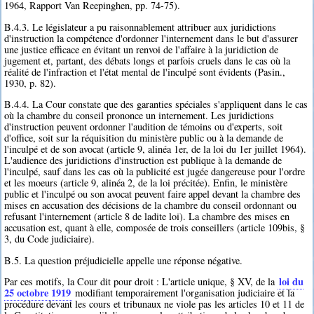
1964, Rapport Van Reepinghen, pp. 74-75).
B.4.3. Le législateur a pu raisonnablement attribuer aux juridictions
d'instruction la compétence d'ordonner l'internement dans le but d'assurer
une justice efficace en évitant un renvoi de l'affaire à la juridiction de
jugement et, partant, des débats longs et parfois cruels dans le cas où la
réalité de l'infraction et l'état mental de l'inculpé sont évidents (Pasin.,
1930, p. 82).
B.4.4. La Cour constate que des garanties spéciales s'appliquent dans le cas
où la chambre du conseil prononce un internement. Les juridictions
d'instruction peuvent ordonner l'audition de témoins ou d'experts, soit
d'office, soit sur la réquisition du ministère public ou à la demande de
l'inculpé et de son avocat (article 9, alinéa 1er, de la loi du 1er juillet 1964).
L'audience des juridictions d'instruction est publique à la demande de
l'inculpé, sauf dans les cas où la publicité est jugée dangereuse pour l'ordre
et les moeurs (article 9, alinéa 2, de la loi précitée). Enfin, le ministère
public et l'inculpé ou son avocat peuvent faire appel devant la chambre des
mises en accusation des décisions de la chambre du conseil ordonnant ou
refusant l'internement (article 8 de ladite loi). La chambre des mises en
accusation est, quant à elle, composée de trois conseillers (article 109bis, §
3, du Code judiciaire).
B.5. La question préjudicielle appelle une réponse négative.
loi du
Par ces motifs, la Cour dit pour droit : L'article unique, § XV, de la
25 octobre 1919
modifiant temporairement l'organisation judiciaire et la
procédure devant les cours et tribunaux ne viole pas les articles 10 et 11 de