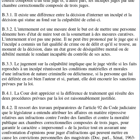
conseil composée d'un seul juge et, d'autre part, les inculpés jugés par une
chambre correctionnelle composée de trois juges.
B.3.1. Il existe une différence entre la décision d'interner un inculpé et la
décision qui statue au fond sur la culpabilité de celui-ci.
B.3.2. L'internement est une mesure dont le but est de mettre une personne
démente hors d'état de nuire tout en la soumettant à des mesures curatives.
L'internement n'est pas une peine. Il ne peut être prononcé par le juge que si
l'inculpé a commis un fait qualifié de crime ou de délit et qu'il se trouve, au
moment de la décision, dans un état grave de déséquilibre mental ou de
débilité mentale le rendant incapable du contrôle de ses actes.
B.3.3. Le jugement sur la culpabilité implique que le juge vérifie si les faits
reprochés à un inculpé réunissent les conditions matérielles et morales
d'une infraction de nature criminelle ou délictueuse, si la personne qui lui
est déférée en est bien l'auteur et si, partant, elle doit encourir les sanctions
prévues par la loi.
B.4.1. La Cour doit apprécier si la différence de traitement qui résulte des
deux procédures prévues par la loi est raisonnablement justifiée.
B.4.2. Il ressort des travaux préparatoires de l'article 92 du Code judiciaire
que le législateur a entendu attribuer les affaires en matière répressive
relatives aux infractions contre l'ordre des familles et contre la moralité
publique aux chambres correctionnelles composées de trois juges, pour
garantir le caractère « impersonnel » de la justice tout en assurant une
confrontation d'opinions pour juger d'infractions qui peuvent mettre en
cause les convictions personnelles des magistrats (Doc. parl., Sénat, 1963-