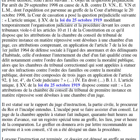
Par arrêt du 29 septembre 1998 en cause de A.B. contre D. V.N., E. V.N et
L.M., dont l'expédition est parvenue au greffe de la Cour d'arbitrage le 20
octobre 1998, la Cour de cassation a posé la question préjudicielle suivante
loi du 25 octobre 1919
: « L'article unique, § XV, de la
modifiant
temporairement l'organisation judiciaire et la procédure devant les cours et
tribunaux viole-t-il les articles 10 et 11 de la Constitution en ce qu'il
dispose que les attributions de la chambre du conseil du tribunal de
première instance en matière répressive sont dévolues à une chambre d'un
juge, ces attributions comprenant, en application de l'article 7 de la loi du
1er juillet 1964 de défense sociale à l'égard des anormaux et des délinquants
d'habitude, celle d'ordonner l'internement du chef d'un fait qualifié crime ou
délit notamment contre l'ordre des familles ou contre la moralité publique,
alors que les chambres du tribunal correctionnel qui sont appelées à statuer
sur des infractions contre l'ordre des familles ou contre la moralité
publique, doivent être composées de trois juges en application de l'article
92, § 1er, 4°, du Code judiciaire ? » (...) IV. En droit (...) B.1.1. L'article
loi du 25 octobre 1919
unique, § XV, de la
dispose comme suit : « Les
attributions de la chambre du conseil du tribunal de première instance en
matière répressive sont dévolues à une chambre d'un juge.
Il est statué sur le rapport du juge d'instruction, la partie civile, le procureur
du Roi et l'inculpé entendus. L'inculpé peut se faire assister d'un conseil. Le
juge de la chambre appelée à statuer fait indiquer, quarante-huit heures au
moins d'avance, sur un registre spécial tenu au greffe, les lieu, jour et heure
de la comparution. Le greffier en donnera avis par lettre recommandée au
prévenu et à son conseil, s'il en a été désigné un dans la procédure.
Lorsque l'instruction est terminée, ce dossier est déposé au greffe au moins