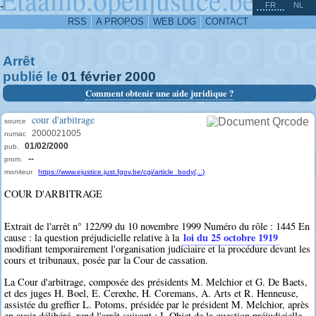
^
-
FR
NL
RSS
A PROPOS
WEB LOG
CONTACT
Arrêt
publié le
01
février
2000
Comment obtenir une aide juridique ?
cour d'arbitrage
source
2000021005
numac
01/02/2000
pub.
--
prom.
moniteur
https://www.ejustice.just.fgov.be/cgi/article_body(...)
COUR D'ARBITRAGE
Extrait de l'arrêt n° 122/99 du 10 novembre 1999 Numéro du rôle : 1445 En
loi du 25 octobre 1919
cause : la question préjudicielle relative à la
modifiant temporairement l'organisation judiciaire et la procédure devant les
cours et tribunaux, posée par la Cour de cassation.
La Cour d'arbitrage, composée des présidents M. Melchior et G. De Baets,
et des juges H. Boel, E. Cerexhe, H. Coremans, A. Arts et R. Henneuse,
assistée du greffier L. Potoms, présidée par le président M. Melchior, après
en avoir délibéré, rend l'arrêt suivant : I. Objet de la question préjudicielle