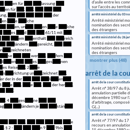
d'asile entre les com
**
****
en für
****
****
lassung
****
sur l'accès au territo
***
en für
****
,
****
,
****
****
****
arrêté ministériel du 03 
ung,
****
****
****
****
****
der
Arrêté ministériel mo
*
en
****
e
****
lche
nomination des secré
***
****
en, un
****
****
en
****
e
****
lche
des étrangers
**
****
es
****
d
****
****
61/11 mit
****
arrêté ministériel du 26 ja
*
****
****
em
****
enthalt
****
****
reich
Arrêté ministériel mo
***
****
ländern
****
gereicht,
****
****
nomination des secré
un
****
zeichneten
des étrangers
****
se
****
****
wer
****
,
****
fern
****
montrer plus (48)
*
li
****
en
****
****
es
****
ges
****
nen
**
es Reise
****
, 2.
****
e
arrêt de la co
**
s
****
richtung un
****
zeichnet
****
,
*
er der in der
****
****
****
li
****
en
****
arrêt de la cour constituti
8
****
e
****
,
****
e
****
,
****
der her
****
,
Arrêt n° 38/97 du 8 j
***
****
.
annulation partielle de
décembre 1980 sur l'ac
***
. 4
****
ges
****
ne
****
****
d'arbitrage, composée
rag
****
****
ländern je
****
****
stän
****
G(...)
arrêt de la cour constituti
Arrêt n° 77/97 du 17
****
****
****
,
****
****
****
****
****
e
recours en annulation 
**
. § 2 -
****
****
****
n 9
****
9bis
****
15 décembre 1980 sur 