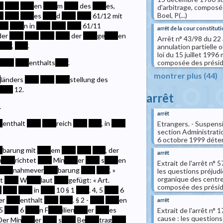
*
****
****
en
****
m
****
des
****
es,
d'arbitrage, composé
Boel, P(...)
*
****
****
es
****
d
****
****
61/12 mit
***
****
n in
****
****
****
61/11
arrêt de la cour constituti
der
****
****
****
****
der
****
ge
****
en
Arrêt n° 43/98 du 22 
****
,
****
.
annulation partielle ou
loi du 15 juillet 1996
composée des présiden
****
****
enthalts
****
.
montrer plus (44)
*
länders
****
****
****
stellung des
****
12.
arrêt
.
arrêt
*
enthalt
****
****
reich
****
****
, in
****
Etrangers. - Suspensi
section Administratio
6 octobre 1999 déterm
*
barung mit
****
em
****
****
****
, der
arrêt
n
****
richtet
****
Min
****
er
****
s
****
en
Extrait de l'arrêt n°
****
nahmever
****
barung
****
****
. »
les questions préjudici
organique des centres 
it
****
W
****
laut
****
gefügt: « Art.
composée des présiden
*
****
****
in
****
10 § 1
****
. 4, 5
****
6
er
****
enthalt
****
****
. § 2 -
****
****
en
arrêt
 5
****
6
****
n F
****
ilien
****
er
****
es
Extrait de l'arrêt n°
cause : les questions p
 Der Min
****
er
****
s
****
Be
****
trag
****