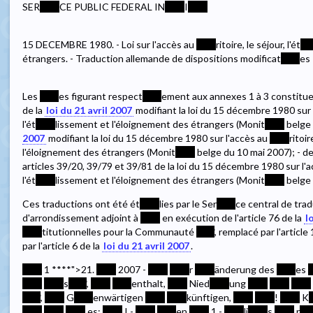
SER
****
CE PUBLIC FEDERAL IN
****
I
****
15 DECEMBRE 1980. - Loi sur l'accès au
****
ritoire, le séjour, l'ét
**
étrangers. - Traduction allemande de dispositions modificat
****
es
Les
****
es figurant respect
****
ement aux annexes 1 à 3 constitue
de la
loi du 21 avril 2007
modifiant la loi du 15 décembre 1980 sur
l'ét
****
lissement et l'éloignement des étrangers (Monit
****
belge 
2007
modifiant la loi du 15 décembre 1980 sur l'accès au
****
ritoir
l'éloignement des étrangers (Monit
****
belge du 10 mai 2007); - de
articles 39/20, 39/79 et 39/81 de la loi du 15 décembre 1980 sur l'
l'ét
****
lissement et l'éloignement des étrangers (Monit
****
belge 
Ces traductions ont été ét
****
lies par le Ser
****
ce central de tra
d'arrondissement adjoint à
****
en exécution de l'article 76 de la
l
****
titutionnelles pour la Communauté
****
, remplacé par l'article
par l'article 6 de la
loi du 21 avril 2007
.
****
1
****
">21.
****
2007 -
****
****
r
****
änderung des
****
es
*
****
****
s
****
,
****
****
enthalt,
****
Nied
****
ung
****
****
****
****
,
****
G
****
enwärtigen
****
****
künftigen,
****
****
!
****
K
****
****
****
es:
****
I -
****
****
en
****
1 -
****
li
****
s
****
r
**