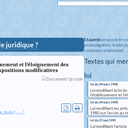
Etaamb
propose le co
 juridique ?
promulgation, traité po
contexte relationnel.
Textes qui me
blissement et l'éloignement des
spositions modificatives
loi
loi du 09 mars 1998
Loi modifiant la loi d
l'établissement et l
loi du 09 mars 1998
Loi modifiant les art
e_body(...)
1980 sur l'accès au te
loi du 07 mai 1999
Loi modifiant l'articl