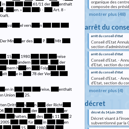
organique des centres
*
in
****
****
****
61/11 der
****
enthalt
composée des présiden
**
v
****
en. »
****
****
I -
****
Art. 8 -
montrer plus (48)
Kraft.
arrêt du conse
****
ssi
****
el vers
****
n
****
****
****
arrêt du conseil d'état
 Der Min
****
er des
****
P.
****
Mit
****
Conseil d'Etat Annulat
section d'administrati
arrêt du conseil d'état
***
15.
****
1980
****
****
****
reise
Conseil d'Etat. - Ann
****
****
ländern
****
****
.,
****
der
d'Etat, section du con
****
mern h
****
en
****
Folg
****
****
arrêt du conseil d'état
**
elt
****
e in
****
78 der Ver
****
****
Conseil d'Etat. - Ann
d'Etat, section du con
***
en in
****
****
****
reise,
****
enthalt
montrer plus (4)
en Union
****
25.
décret
gten Dritt
****
s
****
n
****
der Richt
****
04
****
****
****
der
****
****
****
er
décret du 14 juin 2001
***
****
halten,
****
des
****
s 11
****
2
Décret visant à l'ins
2005
****
****
für
****
in
****
****
en
subventionné par la
**
****
****
15.
****
1980
****
****