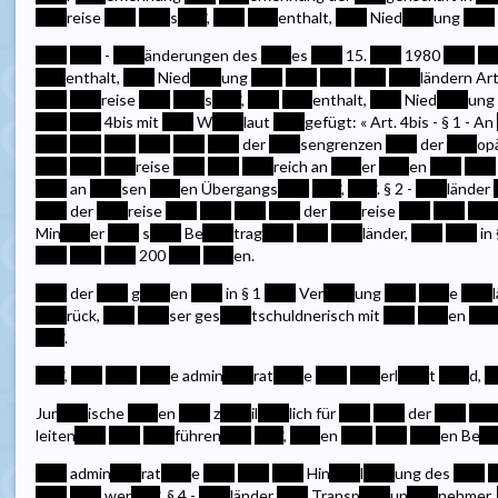
****
reise
****
****
s
****
,
****
****
enthalt,
****
Nied
****
ung
****
****
****
-
****
änderungen des
****
es
****
15.
****
1980
****
**
****
enthalt,
****
Nied
****
ung
****
****
****
****
****
ländern Art
****
****
reise
****
****
s
****
,
****
****
enthalt,
****
Nied
****
ung
****
****
4bis mit
****
W
****
laut
****
gefügt: « Art. 4bis - § 1 - An
****
****
****
****
****
****
der
****
sengrenzen
****
der
****
op
****
****
****
reise
****
****
****
reich an
****
er
****
en
****
****
****
an
****
sen
****
en Übergangs
****
****
,
****
. § 2 -
****
länder
****
der
****
reise
****
****
****
****
der
****
reise
****
****
***
Min
****
er
****
s
****
Be
****
trag
****
****
****
länder,
****
****
in 
****
****
****
200
****
****
en.
****
der
****
g
****
en
****
in § 1
****
Ver
****
ung
****
****
e
****
****
rück,
****
****
ser ges
****
tschuldnerisch mit
****
****
en
***
****
.
****
,
****
****
****
e admin
****
rat
****
e
****
****
erl
****
t
****
d,
*
Jur
****
ische
****
en
****
z
****
il
****
lich für
****
****
der
****
****
leiten
****
****
****
führen
****
****
,
****
en
****
****
****
en Be
**
****
admin
****
rat
****
e
****
****
****
Hin
****
l
****
ung des
****
*
****
****
wer
****
. § 4 -
****
länder
****
Transp
****
un
****
nehmer,