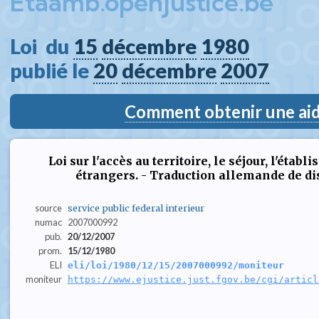
Etaamb.openjustice.be
Loi  du 
15
décembre
1980
publié le 
20
décembre
2007
Comment obtenir une aide
Loi sur l'accès au territoire, le séjour, l'éta
étrangers. - Traduction allemande de di
source
service public federal interieur
numac
2007000992
pub.
20/12/2007
prom.
15/12/1980
ELI
eli/loi/1980/12/15/2007000992/moniteur
moniteur
https://www.ejustice.just.fgov.be/cgi/articl