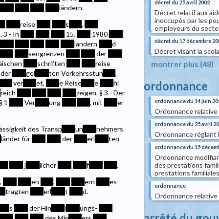
décret du 25 avril 2002
****
****
****
****
ländern.
Décret relatif aux ai
inoccupés par les po
**
****
reise
****
****
s
****
,
****
employeurs du secte
. 3 - In
****
****
****
15.
****
1980
****
décret du 17 décembre 20
****
****
****
****
****
ländern
****
d
Décret visant la scol
****
****
sengrenzen
****
****
der
****
montrer plus (48)
äischen
****
schriften
****
****
reise
der
****
gel
****
ten Verkehrsstun
****
,
ordonnance
****
ver
****
et,
****
e Reise
****
e
****
hl
*
reich
****
****
****
****
zeigen. § 3 - Der
ordonnance du 14 juin 20
§ 1
****
Ver
****
ung
****
****
, mit
****
er
Ordonnance relative à
ordonnance du 25 avril 2
lässigkeit des Transp
****
un
****
nehmers
Ordonnance réglant l'
*
länder für
****
****
der
****
erl
****
ten
ordonnance du 15 décem
Ordonnance modifiant 
des prestations famili
***
****
j
****
licher
****
****
f
****
****
.
prestations familiale
,
****
****
en
****
,
****
****
ern
****
es
ordonnance
**
tragten
****
erl
****
t
****
d.
Ordonnance relative 
***
s
****
der Hin
****
l
****
ungs-
****
arrêté du gou
****
****
****
des Min
****
ers
****