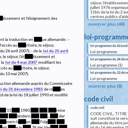
séjour, l'établissemen
juillet 1976 organique 
11bis de la loi du 2 a
centres publics d'aid
**
lissement et l'éloignement des
montrer plus (48)
loi-programm
nt la traduction en
****
ue allemande : -
 l'accès au
****
ritoire, le séjour,
loi-programme du 02 août
du 26 avril 2007); - de la
loi du 25 avril
Loi-programme
e, le séjour, l'ét
****
lissement et
loi-programme du 24 déc
 la
loi du 4 mai 2007
modifiant les
Loi-programme (1)
accès au
****
ritoire, le séjour,
loi-programme du 22 déc
du 10 mai 2007).
Loi-programme
duction allemande auprès du Commissaire
montrer plus (8)
oi du 31 décembre 1983
de ré
****
es
 16 de la loi du 18 juillet 1990 et modifié
code civil
code civil
***
15.
****
1980
****
****
****
reise
CODE CIVIL, TITRE P
****
****
ländern
****
****
.,
****
der
suit constitue la ver
****
mern h
****
en
****
Folg
****
****
allemande du titre prél
loi du 16 décembre 1
**
elt
****
e in
****
78 der Ver
****
****