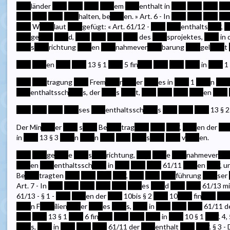
****
länder
****
****
****
****
em
****
enthalt in
****
****
****
***
****
****
****
****
halten, be
****
en. » Art. 6 - In
****
****
****
***
****
W
****
laut
****
gefügt: « Art. 61/12 -
****
****
enthalts
****
,
*
****
ge
****
****
d,
****
****
****
****
des
****
sprojektes,
****
in 
****
s
****
richtung
****
en
****
nahmever
****
barung
****
gel
****
t
****
****
en
****
****
13 § 1
****
5 fin
****
****
****
****
in
****
1
****
****
tragung
****
Frem
****
r
****
er
****
es in
****
1
****
n
***
****
enthaltssch
****
s, der
****
s
****
t,
****
****
****
****
en
****
****
****
****
****
ses
****
enthaltssch
****
s
****
****
****
13 § 2
Der Min
****
er
****
s
****
Be
****
trag
****
****
****
,
****
en der
***
in
****
13 § 3
****
n
****
n
****
****
****
s
****
****
v
****
en.
****
****
ge
****
e
****
s
****
richtung,
****
****
e
****
nahmever
***
****
en
****
enthaltssch
****
in
****
****
****
61/11
****
en
****
, u
Be
****
tragten
****
****
****
****
,
****
****
****
führung
****
ser
Art. 7 - In
****
****
****
****
****
****
es
****
d
****
****
61/13 m
61/13 - § 1 -
****
****
en der
****
10bis § 2
****
10
****
fin
****
***
****
n F
****
ilien
****
er
****
es
****
s,
****
in
****
****
****
61/11 d
****
****
13 § 1
****
6 fin
****
****
****
****
in
****
10 § 1
****
. 4,
****
s,
****
in
****
****
****
61/11 der
****
enthalt
****
****
. § 3 -