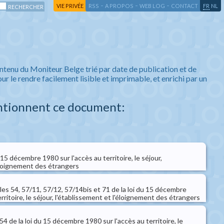
-
-
-
-
VIE PRIVÉE
RSS
A PROPOS
WEB LOG
CONTACT
FR
NL
ntenu du Moniteur Belge trié par date de publication et de
ur le rendre facilement lisible et imprimable, et enrichi par un
ntionnent ce document:
u 15 décembre 1980 sur l'accès au territoire, le séjour,
'éloignement des étrangers
icles 54, 57/11, 57/12, 57/14bis et 71 de la loi du 15 décembre
rritoire, le séjour, l'établissement et l'éloignement des étrangers
e 54 de la loi du 15 décembre 1980 sur l'accès au territoire, le