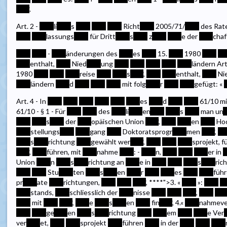
****
.
Art. 2 -
****
li
****
s
****
****
****
Richt
****
2005/71/
****
des Rat
****
****
lassungs
****
für Dritt
****
s
****
z
****
****
e der
****
chaf
****
****
-
****
änderungen des
****
es
****
15.
****
1980
****
**
****
enthalt,
****
Nied
****
ung
****
****
****
****
****
ländern Art
1980
****
****
****
reise
****
****
s
****
,
****
****
enthalt,
****
Ni
****
ländern
****
d
****
****
****
mit folg
****
r
****
****
gefügt: «
Art. 4 - In
****
****
****
****
****
****
es
****
d
****
****
61/10 m
61/10 - § 1 - Für
****
****
des
****
li
****
en
****
****
s
****
man un
*
****
****
s
****
der
****
opäischen Union
****
,
****
****
en
****
Hoc
****
stellungs
****
****
gang
****
Doktoratsprogr
****
men
****
,
**
****
s
****
richtung
****
gewählt wer
****
,
****
****
****
sprojekt, f
****
,
****
führen, mit
****
nahme
****
: -
****
n,
****
****
****
er in
*
Union
****
n
****
s
****
richtung an
****
e in
****
****
****
s
****
ric
****
****
Stu
****
ten
****
s
****
en
****
r
****
****
es
****
****
führ
pr
****
ate
****
richtungen,
****
****
****
,
****
">3. «
****
»:
****
**
****
stands,
****
schliesslich der
****
nisse
****
****
****
,
****
***
****
mit
****
****
,
****
e
****
s
****
en
****
fin
****
, 4.«
****
nahmeve
****
****
ge
****
en
****
s
****
richtung
****
****
em
****
****
e Ver
ver
****
et,
****
****
sprojekt
****
führen
****
in der
****
****
****