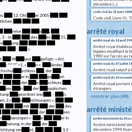
décembre (...)
code civil du 21 mars 1804
es
****
12. Okt
****
er 2005
****
****
Code civil, Livre III, T
tlichen
****
****
****
.
arrêté royal
**
****
reise
****
****
s
****
,
****
. 3 - In
****
****
des
****
es
****
15.
****
arrêté royal du 14 avril 19
ed
****
ung
****
****
****
****
Arrêté royal établiss
****
****
-
****
».
légales modifiant la 
1980 sur l'accès au te
it
****
W
****
laut
****
gefügt: « Art.
arrêté royal du 07 juillet 1
***
:
****
">1. «
****
n »:
****
länder,
****
Arrêté royal relatif à
hschul
****
schluss
****
, der
****
**
****
****
er in
****
****
ge
****
en
arrêté royal du 14 novemb
ür
****
****
der
****
e
****
schluss
****
Arrêté royal portant
étrangers
***
em
****
n
****
der
****
opäischen
htung
****
geordnet wer
****
, -
****
n,
montrer plus (48)
en, 2.«
****
s
****
richtungen »:
****
****
**
,
****
****
mit
****
****
der
****
des
arrêté ministé
*
****
****
****
,
****
der
****
****
ses
r
****
barungen »:
****
e
****
****
er in
arrêté ministériel du 03 o
****
barung, in der
****
der
****
Arrêté ministériel dét
décembre 1994 fixant
richtung ver
****
et,
****
****
****
. § 2 -