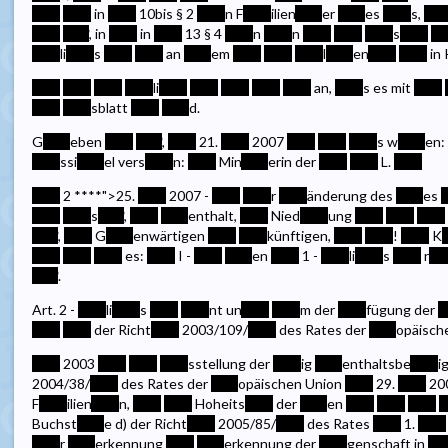
****
****
in
****
10bis § 2
****
n F
****
ilien
****
er
****
es
****
s,
***
****
****
, in
****
in
****
13 § 4
****
n
****
n
****
****
****
s
****
**
****
li
****
s
****
****
an
****
em
****
****
****
l
****
en
****
****
in 
****
****
****
****
li
****
****
****
****
****
an,
****
s es mit
****
****
****
sblatt
****
****
d.
G
****
eben
****
****
,
****
21.
****
2007
****
****
****
s w
****
en:
****
ssi
****
el vers
****
n:
****
Min
****
erin der
****
****
L.
****
****
2
****
">25.
****
2007 -
****
****
r
****
änderung des
****
es
*
****
****
s
****
,
****
****
enthalt,
****
Nied
****
ung
****
****
****
****
,
****
G
****
enwärtigen
****
****
künftigen,
****
****
!
****
K
****
****
****
es:
****
I -
****
****
en
****
1 -
****
li
****
s
****
r
**
****
.
Art. 2 -
****
li
****
s
****
****
nt un
****
****
m der
****
fügung der
*
****
****
der Richt
****
2003/109/
****
des Rates der
****
opäisch
****
2003
****
****
****
sstellung der
****
ig
****
enthaltsbe
****
i
2004/38/
****
des Rates der
****
opäischen Union
****
29.
****
20
F
****
ilien
****
n,
****
****
Hoheits
****
der
****
en
****
****
****
*
Buchst
****
e d) der Richt
****
2005/85/
****
des Rates
****
1.
****
****
r
****
erkennung
****
****
erkennung der
****
genschaft in
**