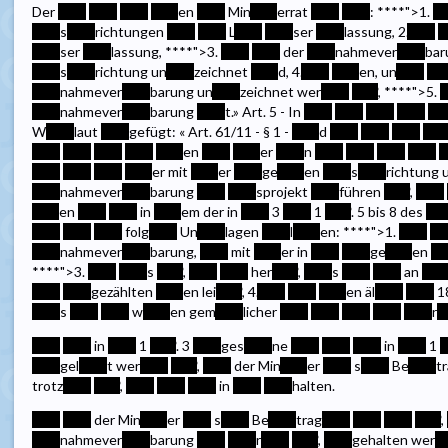
Der
****
****
****
****
en
****
Min
****
errat
****
****
:
****
">1.
**
****
s
****
richtungen
****
****
L
****
****
ser
****
lassung, 2.
****
*
****
ser
****
lassung,
****
">3.
****
****
der
****
nahmever
****
bar
****
s
****
richtung un
****
zeichnet
****
d, 4.
****
****
en, un
****
***
****
nahmever
****
barung un
****
zeichnet wer
****
****
,
****
">5.
*
****
nahmever
****
barung
****
t.» Art. 5 - In
****
****
****
****
**
W
****
laut
****
gefügt: « Art. 61/11 - § 1 -
****
d
****
****
****
***
****
****
****
****
****
en
****
****
er
****
n
****
****
****
****
*
****
****
****
****
er mit
****
er
****
ge
****
en
****
s
****
richtung 
****
nahmever
****
barung
****
****
sprojekt
****
führen
****
,
****
****
en
****
****
in
****
em der in
****
3
****
1
****
. 5 bis 8 des
***
****
****
****
folg
****
Un
****
lagen
****
l
****
en:
****
">1.
****
**
****
nahmever
****
barung,
****
mit
****
er in
****
****
ge
****
en
**
****
">3.
****
****
s
****
,
****
****
her
****
,
****
s
****
****
an
***
****
****
gezählten
****
en lei
****
, 4.
****
****
****
en äl
****
****
1
****
s
****
****
w
****
en gem
****
licher
****
****
****
****
****
r
*
****
****
in
****
1
****
. 3
****
ges
****
ne
****
****
****
in
****
1
*
****
gel
****
t wer
****
****
,
****
der Min
****
er
****
s
****
Be
****
t
trotz
****
****
,
****
****
****
in
****
****
halten.
****
****
der Min
****
er
****
s
****
Be
****
trag
****
****
****
****
,
****
nahmever
****
barung
****
****
r
****
****
,
****
gehalten wer
**