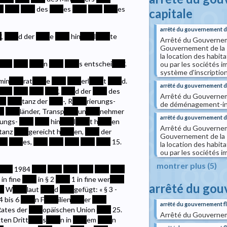
*
****
****
des
****
es
****
****
****
es
capitale
arrêté du gouvernement de
*
,
****
d der
****
e
****
hin
****
l
****
te
Arrêté du Gouverneme
Gouvernement de la 
la location des habit
****
****
****
n
****
****
s entschei
****
.
ou par les sociétés i
système d'inscription
min
****
rat
****
e
****
****
erl
****
t
****
d.
arrêté du gouvernement de
****
****
****
****
,
****
d der
****
des
Arrêté du Gouverneme
**
****
tanz der
****
-, R
****
rierungs-
de déménagement-inst
**
****
länder, Transp
****
un
****
nehmer
arrêté du gouvernement de
ungs-
****
****
hin
****
l
****
t h
****
en
Arrêté du Gouverneme
tanz
****
gereicht h
****
en,
****
der
Gouvernement de la 
***
****
es,
****
****
****
****
****
15.
la location des habit
ou par les sociétés i
montrer plus (5)
****
1984
****
****
****
****
****
****
 in fine
****
in § 2
****
1 in fine wer
****
arrêté du go
**
W
****
laut
****
d
****
gefügt: « § 3 -
.4 bis 6
****
n F
****
ilien
****
er
****
arrêté du gouvernement f
ates der
****
opäischen Union
****
25.
Arrêté du Gouverneme
gten Dritt
****
s
****
n in
****
em
****
n