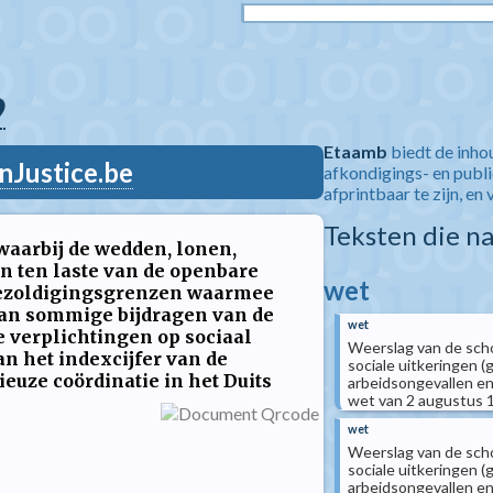
9
Etaamb
biedt de inho
nJustice.be
afkondigings- en publ
afprintbaar te zijn, en 
Teksten die n
waarbij de wedden, lonen,
 ten laste van de openbare
wet
 bezoldigingsgrenzen waarmee
van sommige bijdragen van de
wet
e verplichtingen op sociaal
Weerslag van de scho
n het indexcijfer van de
sociale uitkeringen 
euze coördinatie in het Duits
arbeidsongevallen e
wet van 2 augustus 19
wet
Weerslag van de scho
sociale uitkeringen 
arbeidsongevallen e