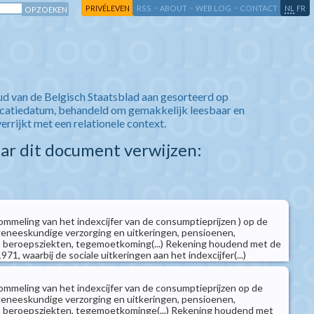
-
-
-
-
PRIVÉLEVEN
RSS
ABOUT
WEB LOG
CONTACT
NL
FR
ud van de Belgisch Staatsblad aan gesorteerd op
icatiedatum, behandeld om gemakkelijk leesbaar en
verrijkt met een relationele context.
aar dit document verwijzen:
mmeling van het indexcijfer van de consumptieprijzen ) op de
(geneeskundige verzorging en uitkeringen, pensioenen,
n beroepsziekten, tegemoetkoming(...) Rekening houdend met de
71, waarbij de sociale uitkeringen aan het indexcijfer(...)
mmeling van het indexcijfer van de consumptieprijzen op de
(geneeskundige verzorging en uitkeringen, pensioenen,
n beroepsziekten, tegemoetkominge(...) Rekening houdend met