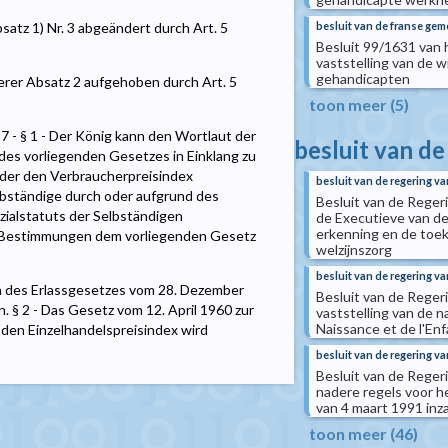
besluit van de franse g
bsatz 1) Nr. 3 abgeändert durch Art. 5
Besluit 99/1631 van
vaststelling van de w
gehandicapten
üherer Absatz 2 aufgehoben durch Art. 5
toon meer (5)
. 7 - § 1 - Der König kann den Wortlaut der
besluit van d
s vorliegenden Gesetzes in Einklang zu
 oder den Verbraucherpreisindex
besluit van de regering 
bständige durch oder aufgrund des
Besluit van de Reger
ozialstatuts der Selbständigen
de Executieve van d
erkenning en de toek
er Bestimmungen dem vorliegenden Gesetz
welzijnszorg
besluit van de regering v
ion des Erlassgesetzes vom 28. Dezember
Besluit van de Rege
. § 2 - Das Gesetz vom 12. April 1960 zur
vaststelling van de n
Naissance et de l'En
den Einzelhandelspreisindex wird
besluit van de regering 
Besluit van de Reger
nadere regels voor he
van 4 maart 1991 inz
toon meer (46)