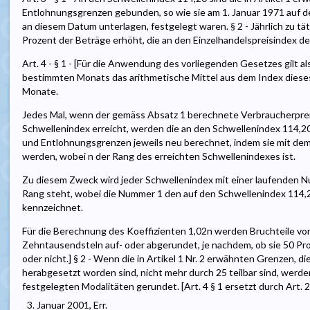
Entlohnungsgrenzen gebunden, so wie sie am 1. Januar 1971 auf de
an diesem Datum unterlagen, festgelegt waren. § 2 - Jährlich zu 
Prozent der Beträge erhöht, die an den Einzelhandelspreisindex d
Art. 4 - § 1 - [Für die Anwendung des vorliegenden Gesetzes gilt a
bestimmten Monats das arithmetische Mittel aus dem Index dies
Monate.
Jedes Mal, wenn der gemäss Absatz 1 berechnete Verbraucherpre
Schwellenindex erreicht, werden die an den Schwellenindex 114
und Entlohnungsgrenzen jeweils neu berechnet, indem sie mit dem 
werden, wobei n der Rang des erreichten Schwellenindexes ist.
Zu diesem Zweck wird jeder Schwellenindex mit einer laufenden N
Rang steht, wobei die Nummer 1 den auf den Schwellenindex 114,
kennzeichnet.
Für die Berechnung des Koeffizienten 1,02n werden Bruchteile vo
Zehntausendsteln auf- oder abgerundet, je nachdem, ob sie 50 Pr
oder nicht.] § 2 - Wenn die in Artikel 1 Nr. 2 erwähnten Grenzen, 
herabgesetzt worden sind, nicht mehr durch 25 teilbar sind, werd
festgelegten Modalitäten gerundet. [Art. 4 § 1 ersetzt durch Art. 
3. Januar 2001, Err.