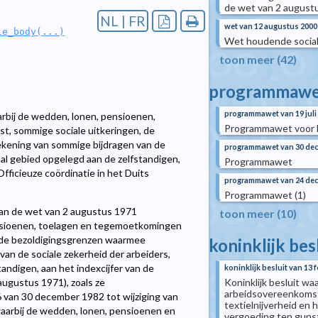
de wet van 2 augustus
NL | FR
wet van 12 augustus 2000
le_body(...)
Wet houdende social
toon meer (42)
programmawe
programmawet van 19 juli
rbij de wedden, lonen, pensioenen,
Programmawet voor h
t, sommige sociale uitkeringen, de
ekening van sommige bijdragen van de
programmawet van 30 de
aal gebied opgelegd aan de zelfstandigen,
Programmawet
fficieuze coördinatie in het Duits
programmawet van 24 de
Programmawet (1)
 van de wet van 2 augustus 1971
toon meer (10)
ensioenen, toelagen en tegemoetkomingen
, de bezoldigingsgrenzen waarmee
koninklijk bes
an de sociale zekerheid der arbeiders,
andigen, aan het indexcijfer van de
koninklijk besluit van 13 
Koninklijk besluit wa
ugustus 1971), zoals ze
arbeidsovereenkomst 
156 van 30 december 1982 tot wijziging van
textielnijverheid en
aarbij de wedden, lonen, pensioenen en
vergoeding ten gunst