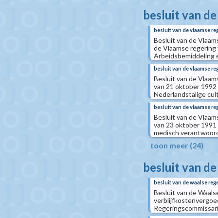
besluit van d
besluit van de vlaamse re
Besluit van de Vlaamse
de Vlaamse regering
Arbeidsbemiddeling 
besluit van de vlaamse reg
Besluit van de Vlaams
van 21 oktober 1992 
Nederlandstalige cul
besluit van de vlaamse r
Besluit van de Vlaams
van 23 oktober 1991 
medisch verantwoor
toon meer (24)
besluit van de
besluit van de waalse rege
Besluit van de Waalse
verblijfkostenvergoe
Regeringscommissari