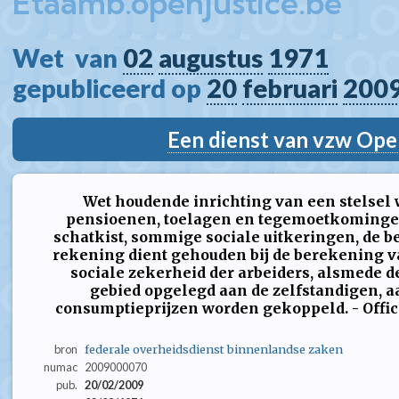
Etaamb.openjustice.be
Wet  van 
02
augustus
1971
gepubliceerd op 
20
februari
200
Een dienst van vzw Ope
Wet houdende inrichting van een stelsel 
pensioenen, toelagen en tegemoetkomingen
schatkist, sommige sociale uitkeringen, de
rekening dient gehouden bij de berekening 
sociale zekerheid der arbeiders, alsmede d
gebied opgelegd aan de zelfstandigen, aa
consumptieprijzen worden gekoppeld. - Offici
bron
federale overheidsdienst binnenlandse zaken
numac
2009000070
pub.
20/02/2009