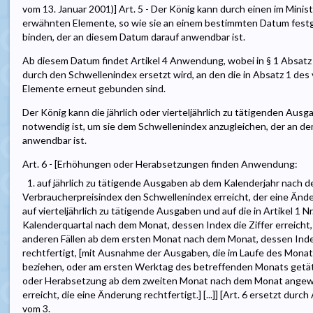
vom 13. Januar 2001)] Art. 5 - Der König kann durch einen im Ministe
erwähnten Elemente, so wie sie an einem bestimmten Datum festg
binden, der an diesem Datum darauf anwendbar ist.
Ab diesem Datum findet Artikel 4 Anwendung, wobei in § 1 Absatz
durch den Schwellenindex ersetzt wird, an den die in Absatz 1 des
Elemente erneut gebunden sind.
Der König kann die jährlich oder vierteljährlich zu tätigenden Aus
notwendig ist, um sie dem Schwellenindex anzugleichen, der an d
anwendbar ist.
Art. 6 - [Erhöhungen oder Herabsetzungen finden Anwendung:
1. auf jährlich zu tätigende Ausgaben ab dem Kalenderjahr nach
Verbraucherpreisindex den Schwellenindex erreicht, der eine Änder
auf vierteljährlich zu tätigende Ausgaben und auf die in Artikel 1
Kalenderquartal nach dem Monat, dessen Index die Ziffer erreicht, 
anderen Fällen ab dem ersten Monat nach dem Monat, dessen Index 
rechtfertigt, [mit Ausnahme der Ausgaben, die im Laufe des Monat
beziehen, oder am ersten Werktag des betreffenden Monats getät
oder Herabsetzung ab dem zweiten Monat nach dem Monat angewan
erreicht, die eine Änderung rechtfertigt.] [...]] [Art. 6 ersetzt durc
vom 3.