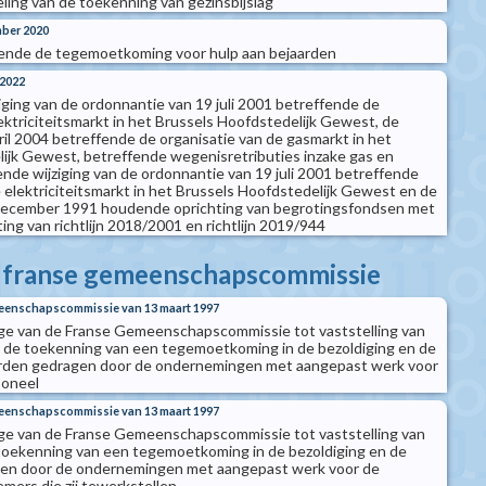
ling van de toekenning van gezinsbijslag
mber 2020
ende de tegemoetkoming voor hulp aan bejaarden
 2022
iging van de ordonnantie van 19 juli 2001 betreffende de
ektriciteitsmarkt in het Brussels Hoofdstedelijk Gewest, de
ril 2004 betreffende de organisatie van de gasmarkt in het
ijk Gewest, betreffende wegenisretributies inzake gas en
ende wijziging van de ordonnantie van 19 juli 2001 betreffende
e elektriciteitsmarkt in het Brussels Hoofdstedelijk Gewest en de
december 1991 houdende oprichting van begrotingsfondsen met
ng van richtlijn 2018/2001 en richtlijn 2019/944
e franse gemeenschapscommissie
meenschapscommissie van 13 maart 1997
ege van de Franse Gemeenschapscommissie tot vaststelling van
 de toekenning van een tegemoetkoming in de bezoldiging en de
worden gedragen door de ondernemingen met aangepast werk voor
soneel
meenschapscommissie van 13 maart 1997
ege van de Franse Gemeenschapscommissie tot vaststelling van
toekenning van een tegemoetkoming in de bezoldiging en de
agen door de ondernemingen met aangepast werk voor de
ers die zij tewerkstellen