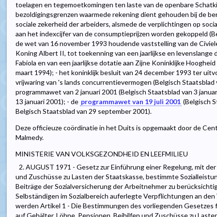
toelagen en tegemoetkomingen ten laste van de openbare Schatkis
bezoldigingsgrenzen waarmede rekening dient gehouden bij de be
sociale zekerheid der arbeiders, alsmede de verplichtingen op soci
aan het indexcijfer van de consumptieprijzen worden gekoppeld (Bel
de wet van 16 november 1993 houdende vaststelling van de Civiele 
Koning Albert II, tot toekenning van een jaarlijkse en levenslange
Fabiola en van een jaarlijkse dotatie aan Zijne Koninklijke Hoogheid 
maart 1994); - het koninklijk besluit van 24 december 1993 ter uitv
vrijwaring van 's lands concurrentievermogen (Belgisch Staatsblad
programmawet van 2 januari 2001 (Belgisch Staatsblad van 3 januar
13 januari 2001); - de
programmawet van 19 juli 2001
(Belgisch S
Belgisch Staatsblad van 29 september 2001).
Deze officieuze coördinatie in het Duits is opgemaakt door de Cent
Malmedy.
MINISTERIE VAN VOLKSGEZONDHEID EN LEEFMILIEU
2. AUGUST 1971 - Gesetz zur Einführung einer Regelung, mit der 
und Zuschüsse zu Lasten der Staatskasse, bestimmte Sozialleistu
Beiträge der Sozialversicherung der Arbeitnehmer zu berücksich
Selbständigen im Sozialbereich auferlegte Verpflichtungen an de
werden Artikel 1 - Die Bestimmungen des vorliegenden Gesetzes 
auf Gehälter, Löhne, Pensionen, Beihilfen und Zuschüsse zu Lasten