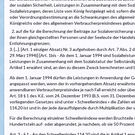
der sozialen Sicherheit, Leistungen in Zusammenhang mit dem Soz
Sozialleistungen, deren Liste vom König festgelegt wird, sofern 
oder Verordnungsbestimmung an die Schwankungen des allgemein
Königreichs oder des allgemeinen Verbraucherpreisindexes gebun
2. auf die für die Berechnung der Beiträge zur Sozialversicherung
der ihnen gleichgestellten Personen und der Seeleute der Handel
Entlohnungsgrenzen;
3. [...]. [Art. 1 einziger Absatz Nr. 3 aufgehoben durch Art. 7 Abs.
29. März 1994)] [Art. 1bis - Ab dem 1. Januar 1994 sind Sozialleistu
Leistungen in Zusammenhang mit dem Sozialstatut der Selbständige
Artikel 1 erwähnt sind, an den zu diesem Zweck berechneten und
Ab dem 1. Januar 1994 dürfen die Leistungen in Anwendung der 
angepasst werden, wenn der in vorhergehendem Absatz erwähnte 
anwendbaren Verbraucherpreisindex je nach Fall erreicht oder übers
Art. 18 § 1 des K.E. vom 24. Dezember 1993 (B.S. vom 31. Dezember
vorliegenden Gesetzes sind unter « Schwellenindex » die Zahlen ei
114,20 ist und in der jede darauffolgende durch Multiplikation der
Für die Berechnung einzelner Schwellenindexe werden Bruchteile
Hundertsteln auf- oder abgerundet, je nachdem, ob sie 50 Prozent 
Art. 3 - § 1 - An den Schwellenindex 114,20 sind die in Artikel 1