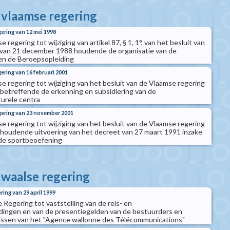
e vlaamse regering
gering van 12 mei 1998
 regering tot wijziging van artikel 87, § 1, 1°, van het besluit van
 van 21 december 1988 houdende de organisatie van de
en de Beroepsopleiding
ering van 16 februari 2001
e regering tot wijziging van het besluit van de Vlaamse regering
betreffende de erkenning en subsidiering van de
turele centra
egering van 23 november 2001
e regering tot wijziging van het besluit van de Vlaamse regering
houdende uitvoering van het decreet van 27 maart 1991 inzake
de sportbeoefening
 waalse regering
ring van 29 april 1999
 Regering tot vaststelling van de reis- en
dingen en van de presentiegelden van de bestuurders en
ssen van het "Agence wallonne des Télécommunications"