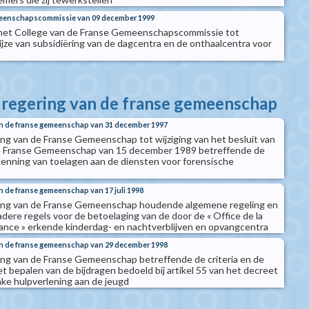
emeenschapscommissie van 09 december 1999
 het College van de Franse Gemeenschapscommissie tot
ijze van subsidiëring van de dagcentra en de onthaalcentra voor
e regering van de franse gemeenschap
van de franse gemeenschap van 31 december 1997
ing van de Franse Gemeenschap tot wijziging van het besluit van
e Franse Gemeenschap van 15 december 1989 betreffende de
enning van toelagen aan de diensten voor forensische
an de franse gemeenschap van 17 juli 1998
ring van de Franse Gemeenschap houdende algemene regeling en
adere regels voor de betoelaging van de door de « Office de la
fance » erkende kinderdag- en nachtverblijven en opvangcentra
van de franse gemeenschap van 29 december 1998
ing van de Franse Gemeenschap betreffende de criteria en de
t bepalen van de bijdragen bedoeld bij artikel 55 van het decreet
ake hulpverlening aan de jeugd