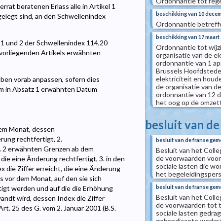
Ordonnantie tot rege
rrat beratenen Erlass alle in Artikel 1
beschikking van 10 dece
elegt sind, an den Schwellenindex
Ordonnantie betreff
beschikking van 17 maart
 1 und 2 der Schwellenindex 114,20
Ordonnantie tot wijz
 vorliegenden Artikels erwähnten
organisatie van de el
ordonnantie van 1 ap
Brussels Hoofdstedel
elektriciteit en houd
gaben vorab anpassen, sofern dies
de organisatie van d
em in Absatz 1 erwähnten Datum
ordonnantie van 12 
het oog op de omzetti
besluit van d
 dem Monat, dessen
ung rechtfertigt, 2.
besluit van de franse ge
 Nr. 2 erwähnten Grenzen ab dem
Besluit van het Coll
de voorwaarden voor
die eine Änderung rechtfertigt, 3. in den
sociale lasten die 
die Ziffer erreicht, die eine Änderung
het begeleidingsper
s vor dem Monat, auf den sie sich
besluit van de franse ge
igt werden und auf die die Erhöhung
Besluit van het Coll
dt wird, dessen Index die Ziffer
de voorwaarden tot 
h Art. 25 des G. vom 2. Januar 2001 (B.S.
sociale lasten gedr
gehandicapte werknem