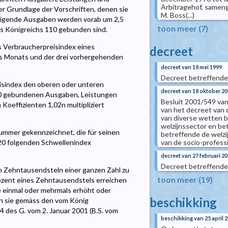
Arbitragehof, samenge
r Grundlage der Vorschriften, denen sie
M. Boss(...)
tätigende Ausgaben werden vorab um 2,5
toon meer (7)
es Königreichs 110 gebunden sind.
ls Verbraucherpreisindex eines
decreet
es Monats und der drei vorhergehenden
decreet van 18 mei 1999
Decreet betreffende
isindex den oberen oder unteren
decreet van 18 oktober 2
,20 gebundenen Ausgaben, Leistungen
Besluit 2001/549 va
Koeffizienten 1,02n multipliziert
van het decreet van 
van diverse wetten b
welzijnssector en be
ummer gekennzeichnet, die für seinen
betreffende de welzi
van de socio-profess
20 folgenden Schwellenindex
decreet van 27 februari 2
Decreet betreffende
n Zehntausendsteln einer ganzen Zahl zu
toon meer (19)
ozent eines Zehntausendstels erreichen
die einmal oder mehrmals erhöht oder
beschikking
en sie gemäss den vom König
24 des G. vom 2. Januar 2001 (B.S. vom
beschikking van 25 april 