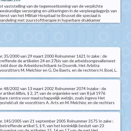
tot vaststelling van de tegemoetkoming van de verplichte
eeskundige verzorging en uitkeringen in de verpleegdagprijs van
enst van het Militair Hospitaal te Brussel die speciaal is
handeling met zuurstoftherapie in hyperbare drukkamer
t nr. 35/2000 van 29 maart 2000 Rolnummer 1621 In zake : de
etreffende de artikelen 24 en 27bis van de arbeidsongevallenwet
esteld door de Arbeidsrechtbank te Doornik. Het Arbitra
oorzitters M. Melchior en G. De Baets, en de rechters H. Boel, L.
t nr. 48/2002 van 13 maart 2002 Rolnummer 2074 Inzake : de
r artikel 68bis, § 2, 2°, van de organieke wet van 8 juli 1976
are centra voor maatschappelijk welzijn, zoals ingevo Het
steld uit de voorzitters A. Arts en M. Melchior, en de rechters
t nr. 145/2005 van 21 september 2005 Rolnummer 3175 In zake :
betreffende artikel 5, § 9, van het koninklijk besluit van 23
tvoering van de artikelen 15, 16 en 17 van de wet Het