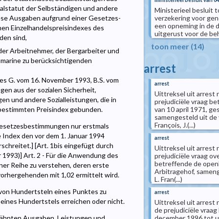
ialstatut der Selbständigen und andere
Ministerieel besluit 
verzekering voor gen
diese Ausgaben aufgrund einer Gesetzes-
een opneming in de di
en Einzelhandelspreisindexes des
uitgerust voor de be
den sind,
toon meer (14)
 der Arbeitnehmer, der Bergarbeiter und
smarine zu berücksichtigenden
arrest
 2 des G. vom 16. November 1993, B.S. vom
arrest
ngen aus der sozialen Sicherheit,
Uittreksel uit arres
n und andere Sozialleistungen, die in
prejudiciële vraag b
van 10 april 1971, g
 bestimmten Preisindex gebunden.
samengesteld uit de v
François, J.(...)
Gesetzesbestimmungen nur erstmals
Index den vor dem 1. Januar 1994
arrest
chreitet.] [Art. 1bis eingefügt durch
Uittreksel uit arres
 1993)] Art. 2 - Für die Anwendung des
prejudiciële vraag ove
betreffende de openb
ner Reihe zu verstehen, deren erste
Arbitragehof, samenge
 vorhergehenden mit 1,02 ermittelt wird.
L. Fran(...)
 von Hundertsteln eines Punktes zu
arrest
eines Hundertstels erreichen oder nicht.
Uittreksel uit arres
de prejudiciële vraag 
december 1996 tot ui
 erwähnten Ausgaben, Leistungen und