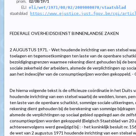
prom.
02/08/1971
ELI
eli/wet/1971/08/02/2009000070/staatsblad
staatsblad
https://www.ejustice.just.fgov.be/cgi/artic
FEDERALE OVERHEIDSDIENST BINNENLANDSE ZAKEN
2 AUGUSTUS 1971. - Wet houdende inrichting van een stelsel waa
toelagen en tegemoetkomingen ten laste van de openbare schatkis
bezoldigingsgrenzen waarmee rekening dient gehouden bij de ber
sociale zekerheid der arbeiders, alsmede de verplichtingen op soci
aan het indexcijfer van de consumptieprijzen worden gekoppeld. - O
De hierna volgende tekst is de officieuze coördinatie in het Duits
houdende inrichting van een stelsel waarbij de wedden, lonen, p
ten laste van de openbare schatkist, sommige sociale uitkeringen
rekening dient gehouden bij de berekening van sommige bijdragen v
alsmede de verplichtingen op sociaal gebied opgelegd aan de zelfst
consumptieprijzen worden gekoppeld (Belgisch Staatsblad van 20 a
achtereenvolgens werd gewijzigd bij : - het koninklijk besluit nr. 
de wet van 2 augustus 1971 houdende inrichting van een stelsel w