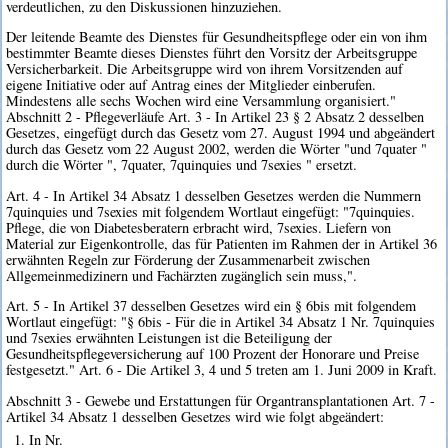
verdeutlichen, zu den Diskussionen hinzuziehen.
Der leitende Beamte des Dienstes für Gesundheitspflege oder ein von ihm
bestimmter Beamte dieses Dienstes führt den Vorsitz der Arbeitsgruppe
Versicherbarkeit. Die Arbeitsgruppe wird von ihrem Vorsitzenden auf
eigene Initiative oder auf Antrag eines der Mitglieder einberufen.
Mindestens alle sechs Wochen wird eine Versammlung organisiert."
Abschnitt 2 - Pflegeverläufe Art. 3 - In Artikel 23 § 2 Absatz 2 desselben
Gesetzes, eingefügt durch das Gesetz vom 27. August 1994 und abgeändert
durch das Gesetz vom 22 August 2002, werden die Wörter "und 7quater "
durch die Wörter ", 7quater, 7quinquies und 7sexies " ersetzt.
Art. 4 - In Artikel 34 Absatz 1 desselben Gesetzes werden die Nummern
7quinquies und 7sexies mit folgendem Wortlaut eingefügt: "7quinquies.
Pflege, die von Diabetesberatern erbracht wird, 7sexies. Liefern von
Material zur Eigenkontrolle, das für Patienten im Rahmen der in Artikel 36
erwähnten Regeln zur Förderung der Zusammenarbeit zwischen
Allgemeinmedizinern und Fachärzten zugänglich sein muss,".
Art. 5 - In Artikel 37 desselben Gesetzes wird ein § 6bis mit folgendem
Wortlaut eingefügt: "§ 6bis - Für die in Artikel 34 Absatz 1 Nr. 7quinquies
und 7sexies erwähnten Leistungen ist die Beteiligung der
Gesundheitspflegeversicherung auf 100 Prozent der Honorare und Preise
festgesetzt." Art. 6 - Die Artikel 3, 4 und 5 treten am 1. Juni 2009 in Kraft.
Abschnitt 3 - Gewebe und Erstattungen für Organtransplantationen Art. 7 -
Artikel 34 Absatz 1 desselben Gesetzes wird wie folgt abgeändert:
1. In Nr.