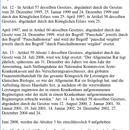
Art. 12 - In Artikel 57 desselben Gesetzes, abgeändert durch die Gesetze
vom 20. Dezember 1995, 25. Januar 1999 und 24. Dezember 1999 und
durch den Königlichen Erlass vom 25. April 1997, in Artikel 58 desselben
Gesetzes, abgeändert durch den Königlichen Erlass vom 25.
April 1997, und in Artikel 60 desselben Gesetzes, abgeändert durch das
Gesetz vom 24. Dezember 1999, wird der Begriff "Pauschale" jeweils durch
den Begriff "Pauschalhonorar" und wird der Begriff "pauschal vergütet"
jeweils durch den Begriff "durch Pauschalhonorare vergütet" ersetzt.
Art. 13 - Artikel 59 Absatz 1 desselben Gesetzes, abgeändert durch das
Gesetz vom 24. Juli 2008, wird wie folgt ersetzt: "Der Allgemeine Rat legt
jährlich, spätestens am 31. Dezember des Jahres vor dem Jahr der
Anwendung, nach Stellungnahme der Nationalen Kommission Ärzte-
Krankenkassen und des Versicherungsausschusses, den globalen
Finanzmittelhaushalt für das gesamte Königreich für Leistungen der
klinischen Biologie, so wie der Allgemeine Rat sie festgelegt hat, und die
Aufteilung dieses Haushalts fest, je nachdem ob die vorerwähnten
Leistungen zugunsten der in einem Krankenhaus aufgenommenen
Begünstigten oder der nicht in einem Krankenhaus aufgenommenen
Begünstigten erbracht werden." Art. 14 - In Artikel 59 desselben Gesetzes,
abgeändert durch die Gesetze vom 12. August 2000, 2. Januar 2001, 30.
Januar 2001, 19. Juli 2001, 14. Januar 2002, 24. Dezember 2002, 27.
Dezember 2004 und 24.
Juni 2008, werden die Absätze 3 bis einschliesslich 9 aufgehoben.