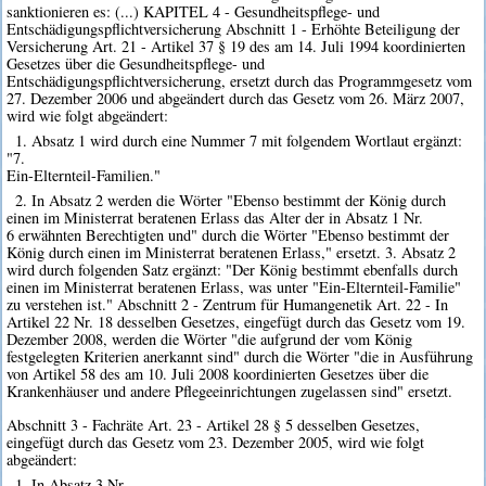
sanktionieren es: (...) KAPITEL 4 - Gesundheitspflege- und
Entschädigungspflichtversicherung Abschnitt 1 - Erhöhte Beteiligung der
Versicherung Art. 21 - Artikel 37 § 19 des am 14. Juli 1994 koordinierten
Gesetzes über die Gesundheitspflege- und
Entschädigungspflichtversicherung, ersetzt durch das Programmgesetz vom
27. Dezember 2006 und abgeändert durch das Gesetz vom 26. März 2007,
wird wie folgt abgeändert:
1. Absatz 1 wird durch eine Nummer 7 mit folgendem Wortlaut ergänzt:
"7.
Ein-Elternteil-Familien."
2. In Absatz 2 werden die Wörter "Ebenso bestimmt der König durch
einen im Ministerrat beratenen Erlass das Alter der in Absatz 1 Nr.
6 erwähnten Berechtigten und" durch die Wörter "Ebenso bestimmt der
König durch einen im Ministerrat beratenen Erlass," ersetzt. 3. Absatz 2
wird durch folgenden Satz ergänzt: "Der König bestimmt ebenfalls durch
einen im Ministerrat beratenen Erlass, was unter "Ein-Elternteil-Familie"
zu verstehen ist." Abschnitt 2 - Zentrum für Humangenetik Art. 22 - In
Artikel 22 Nr. 18 desselben Gesetzes, eingefügt durch das Gesetz vom 19.
Dezember 2008, werden die Wörter "die aufgrund der vom König
festgelegten Kriterien anerkannt sind" durch die Wörter "die in Ausführung
von Artikel 58 des am 10. Juli 2008 koordinierten Gesetzes über die
Krankenhäuser und andere Pflegeeinrichtungen zugelassen sind" ersetzt.
Abschnitt 3 - Fachräte Art. 23 - Artikel 28 § 5 desselben Gesetzes,
eingefügt durch das Gesetz vom 23. Dezember 2005, wird wie folgt
abgeändert:
1. In Absatz 3 Nr.