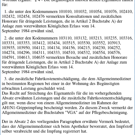
für:
1. die unter den Kodenummern 101010, 101032, 101054, 101076, 102410,
102432, 102454, 102476 vermerkten Konsultationen und zusätzlichen
Honorare für dringende Leistungen, die in Artikel 2 Buchstabe A) der
Anlage zum vorerwähnten Königlichen Erlass vom 14.
September 1984 erwähnt sind,
2. die unter den Kodenummern 103110, 103132, 103213, 103235, 103316,
103331, 103353, 103412, 103434, 103515, 103530, 103552, 103913,
103935, 103950, 104112, 104134, 104156, 104215, 104230, 104252,
104274, 104296, 104311, 104333, 104510, 104532, 104554, 104576,
104591, 104613, 104635 vermerkten Besuche und zusätzlichen Honorare
für dringende Leistungen, die in Artikel 2 Buchstabe A) der Anlage zum
vorerwähnten Königlichen Erlass vom 14.
September 1984 erwähnt sind,
3. die zusätzliche Fahrtkostenentschädigung, die dem Allgemeinmediziner
in bestimmten Regionen bei einer in der Wohnung des Begünstigten
erbrachten Leistung geschuldet wird.
Das Recht auf Streichung des Eigenanteils für die im vorhergehenden
Absatz erwähnten Leistungen und die zusätzliche Fahrtkostenentschädigung
gilt nur, wenn diese von einem Allgemeinmediziner im Rahmen der
AH1N1-Grippeimpfung bescheinigt werden. Zu diesem Zweck vermerkt der
Allgemeinmediziner die Buchstaben "VGA" auf der Pflegebescheinigung.
Der in Absatz 2 des vorliegenden Paragraphen erwähnte Vermerk bedeutet,
dass der Allgemeinmediziner sich beim Apotheker bevorratet, den Impfstoff
selber verabreicht und die Impfung registriert hat.