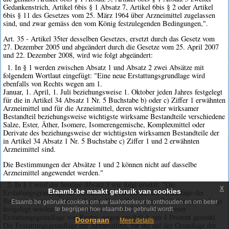
Gedankenstrich, Artikel 6bis § 1 Absatz 7, Artikel 6bis § 2 oder Artikel
6bis § 11 des Gesetzes vom 25. März 1964 über Arzneimittel zugelassen
sind, und zwar gemäss den vom König festzulegenden Bedingungen,".
Art. 35 - Artikel 35ter desselben Gesetzes, ersetzt durch das Gesetz vom
27. Dezember 2005 und abgeändert durch die Gesetze vom 25. April 2007
und 22. Dezember 2008, wird wie folgt abgeändert:
1. In § 1 werden zwischen Absatz 1 und Absatz 2 zwei Absätze mit
folgendem Wortlaut eingefügt: "Eine neue Erstattungsgrundlage wird
ebenfalls von Rechts wegen am 1.
Januar, 1. April, 1. Juli beziehungsweise 1. Oktober jeden Jahres festgelegt
für die in Artikel 34 Absatz 1 Nr. 5 Buchstabe b) oder c) Ziffer 1 erwähnten
Arzneimittel und für die Arzneimittel, deren wichtigster wirksamer
Bestandteil beziehungsweise wichtigste wirksame Bestandteile verschiedene
Salze, Ester, Äther, Isomere, Isomerengemische, Komplexmittel oder
Derivate des beziehungsweise der wichtigsten wirksamen Bestandteile der
in Artikel 34 Absatz 1 Nr. 5 Buchstabe c) Ziffer 1 und 2 erwähnten
Arzneimittel sind.
Die Bestimmungen der Absätze 1 und 2 können nicht auf dasselbe
Arzneimittel angewendet werden."
2. In § 1 wird der heutige Absatz 3 wie folgt ersetzt: "Die
x
Etaamb.be maakt gebruik van cookies
Erstattungsgrundlage der Arzneimittel, für die auf der Grundlage der
Bestimmungen von Absatz 1 oder Absatz 2 eine neue Erstattungsgrundlage
Etaamb.be gebruikt cookies om uw taalvoorkeur te onthouden en om beter
festgelegt worden ist, wird zwei Jahre nach Inkrafttreten dieser
te begrijpen hoe etaamb.be gebruikt wordt.
Erstattungsgrundlage von Rechts wegen zusätzlich um 4 Prozent gesenkt.
Doorgaan
Meer details
Die Erstattungsgrundlage der Arzneimittel, für die auf der Grundlage der