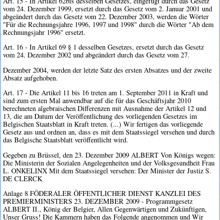
Art. 15 - In Artikel 62bis desselben Gesetzes, eingefügt durch das Gesetz
vom 24. Dezember 1999, ersetzt durch das Gesetz vom 2. Januar 2001 und
abgeändert durch das Gesetz vom 22. Dezember 2003, werden die Wörter
"Für die Rechnungsjahre 1996, 1997 und 1998" durch die Wörter "Ab dem
Rechnungsjahr 1996" ersetzt.
Art. 16 - In Artikel 69 § 1 desselben Gesetzes, ersetzt durch das Gesetz
vom 24. Dezember 2002 und abgeändert durch das Gesetz vom 27.
Dezember 2004, werden der letzte Satz des ersten Absatzes und der zweite
Absatz aufgehoben.
Art. 17 - Die Artikel 11 bis 16 treten am 1. September 2011 in Kraft und
sind zum ersten Mal anwendbar auf die für das Geschäftsjahr 2010
berechneten algebraischen Differenzen mit Ausnahme der Artikel 12 und
13, die am Datum der Veröffentlichung des vorliegenden Gesetzes im
Belgischen Staatsblatt in Kraft treten. (...) Wir fertigen das vorliegende
Gesetz aus und ordnen an, dass es mit dem Staatssiegel versehen und durch
das Belgische Staatsblatt veröffentlicht wird.
Gegeben zu Brüssel, den 23. Dezember 2009 ALBERT Von Königs wegen:
Die Ministerin der Sozialen Angelegenheiten und der Volksgesundheit Frau
L. ONKELINX Mit dem Staatssiegel versehen: Der Minister der Justiz S.
DE CLERCK
Anlage 8 FÖDERALER ÖFFENTLICHER DIENST KANZLEI DES
PREMIERMINISTERS 23. DEZEMBER 2009 - Programmgesetz
ALBERT II., König der Belgier, Allen Gegenwärtigen und Zukünftigen,
Unser Gruss! Die Kammern haben das Folgende angenommen und Wir