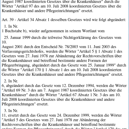
August 1987 koordinierten Gesetzes über die Krankenhäuser" durch die
Wörter "Artikel 97 des am 10. Juli 2008 koordinierten Gesetzes über die
Krankenhäuser und andere Pflegeeinrichtungen" ersetzt.
Art. 39 - Artikel 34 Absatz 1 desselben Gesetzes wird wie folgt abgeändert:
1. In Nr.
1 Buchstabe b), wieder aufgenommen in seinem Wortlaut vom
25. Januar 1999 durch die teilweise Nichtigerklärung des Gesetzes vom
10.
August 2001 durch den Entscheid Nr. 78/2003 vom 11. Juni 2003 des
Verfassungsgerichtshofes, werden die Wörter "Artikel 5 § 1 Absatz 1 des
Gesetzes vom 27. Juni 1978 zur Abänderung der Rechtsvorschriften über
die Krankenhäuser und betreffend bestimmte andere Formen der
Pflegeerbringung, abgeändert durch das Gesetz vom 25. Januar 1999" durch
die Wörter "Artikel 170 § 1 Absatz 1 des am 10. Juli 2008 koordinierten
Gesetzes über die Krankenhäuser und andere Pflegeeinrichtungen" ersetzt.
2. In Nr.
6, abgeändert durch das Gesetz vom 12. Dezember 1994, werden die Wörter
"Artikel 69 Nr. 3 des am 7. August 1987 koordinierten Gesetzes über die
Krankenhäuser" durch die Wörter "Artikel 67 Absatz 1 Nr. 3 des am 10.
Juli 2008 koordinierten Gesetzes über die Krankenhäuser und andere
Pflegeeinrichtungen" ersetzt.
3. In Nr.
11, ersetzt durch das Gesetz vom 24. Dezember 1999, werden die Wörter
"Artikel 5 des Gesetzes vom 27. Juni 1978 zur Abänderung der
Rechtsvorschriften über die Krankenhäuser und betreffend bestimmte
andere Formen der Pflegeerbringung" durch die Wörter "Artikel 170 des am