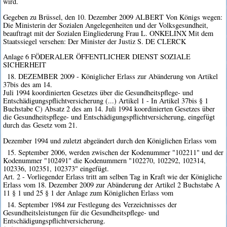
wird.
Gegeben zu Brüssel, den 10. Dezember 2009 ALBERT Von Königs wegen:
Die Ministerin der Sozialen Angelegenheiten und der Volksgesundheit,
beauftragt mit der Sozialen Eingliederung Frau L. ONKELINX Mit dem
Staatssiegel versehen: Der Minister der Justiz S. DE CLERCK
Anlage 6 FÖDERALER ÖFFENTLICHER DIENST SOZIALE
SICHERHEIT
18. DEZEMBER 2009 - Königlicher Erlass zur Abänderung von Artikel
37bis des am 14.
Juli 1994 koordinierten Gesetzes über die Gesundheitspflege- und
Entschädigungspflichtversicherung (...) Artikel 1 - In Artikel 37bis § 1
Buchstabe C) Absatz 2 des am 14. Juli 1994 koordinierten Gesetzes über
die Gesundheitspflege- und Entschädigungspflichtversicherung, eingefügt
durch das Gesetz vom 21.
Dezember 1994 und zuletzt abgeändert durch den Königlichen Erlass vom
15. September 2006, werden zwischen der Kodenummer "102211" und der
Kodenummer "102491" die Kodenummern "102270, 102292, 102314,
102336, 102351, 102373" eingefügt.
Art. 2 - Vorliegender Erlass tritt am selben Tag in Kraft wie der Königliche
Erlass vom 18. Dezember 2009 zur Abänderung der Artikel 2 Buchstabe A
11 § 1 und 25 § 1 der Anlage zum Königlichen Erlass vom
14. September 1984 zur Festlegung des Verzeichnisses der
Gesundheitsleistungen für die Gesundheitspflege- und
Entschädigungspflichtversicherung.