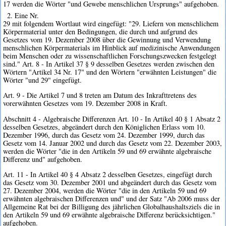
17 werden die Wörter "und Gewebe menschlichen Ursprungs" aufgehoben.
2. Eine Nr.
29 mit folgendem Wortlaut wird eingefügt: "29. Liefern von menschlichem
Körpermaterial unter den Bedingungen, die durch und aufgrund des
Gesetzes vom 19. Dezember 2008 über die Gewinnung und Verwendung
menschlichen Körpermaterials im Hinblick auf medizinische Anwendungen
beim Menschen oder zu wissenschaftlichen Forschungszwecken festgelegt
sind." Art. 8 - In Artikel 37 § 9 desselben Gesetzes werden zwischen den
Wörtern "Artikel 34 Nr. 17" und den Wörtern "erwähnten Leistungen" die
Wörter "und 29" eingefügt.
Art. 9 - Die Artikel 7 und 8 treten am Datum des Inkrafttretens des
vorerwähnten Gesetzes vom 19. Dezember 2008 in Kraft.
Abschnitt 4 - Algebraische Differenzen Art. 10 - In Artikel 40 § 1 Absatz 2
desselben Gesetzes, abgeändert durch den Königlichen Erlass vom 10.
Dezember 1996, durch das Gesetz vom 24. Dezember 1999, durch das
Gesetz vom 14. Januar 2002 und durch das Gesetz vom 22. Dezember 2003,
werden die Wörter "die in den Artikeln 59 und 69 erwähnte algebraische
Differenz und" aufgehoben.
Art. 11 - In Artikel 40 § 4 Absatz 2 desselben Gesetzes, eingefügt durch
das Gesetz vom 30. Dezember 2001 und abgeändert durch das Gesetz vom
27. Dezember 2004, werden die Wörter "die in den Artikeln 59 und 69
erwähnten algebraischen Differenzen und" und der Satz "Ab 2006 muss der
Allgemeine Rat bei der Billigung des jährlichen Globalhaushaltsziels die in
den Artikeln 59 und 69 erwähnte algebraische Differenz berücksichtigen."
aufgehoben.