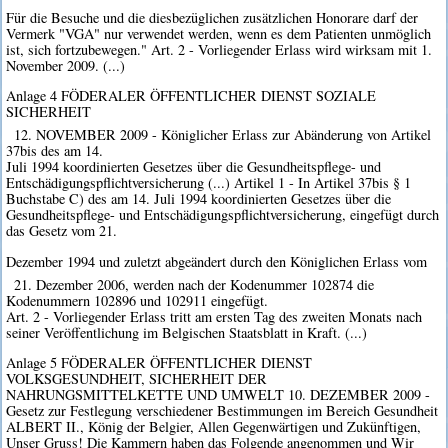
Für die Besuche und die diesbezüglichen zusätzlichen Honorare darf der
Vermerk "VGA" nur verwendet werden, wenn es dem Patienten unmöglich
ist, sich fortzubewegen." Art. 2 - Vorliegender Erlass wird wirksam mit 1.
November 2009. (...)
Anlage 4 FÖDERALER ÖFFENTLICHER DIENST SOZIALE
SICHERHEIT
12. NOVEMBER 2009 - Königlicher Erlass zur Abänderung von Artikel
37bis des am 14.
Juli 1994 koordinierten Gesetzes über die Gesundheitspflege- und
Entschädigungspflichtversicherung (...) Artikel 1 - In Artikel 37bis § 1
Buchstabe C) des am 14. Juli 1994 koordinierten Gesetzes über die
Gesundheitspflege- und Entschädigungspflichtversicherung, eingefügt durch
das Gesetz vom 21.
Dezember 1994 und zuletzt abgeändert durch den Königlichen Erlass vom
21. Dezember 2006, werden nach der Kodenummer 102874 die
Kodenummern 102896 und 102911 eingefügt.
Art. 2 - Vorliegender Erlass tritt am ersten Tag des zweiten Monats nach
seiner Veröffentlichung im Belgischen Staatsblatt in Kraft. (...)
Anlage 5 FÖDERALER ÖFFENTLICHER DIENST
VOLKSGESUNDHEIT, SICHERHEIT DER
NAHRUNGSMITTELKETTE UND UMWELT 10. DEZEMBER 2009 -
Gesetz zur Festlegung verschiedener Bestimmungen im Bereich Gesundheit
ALBERT II., König der Belgier, Allen Gegenwärtigen und Zukünftigen,
Unser Gruss! Die Kammern haben das Folgende angenommen und Wir