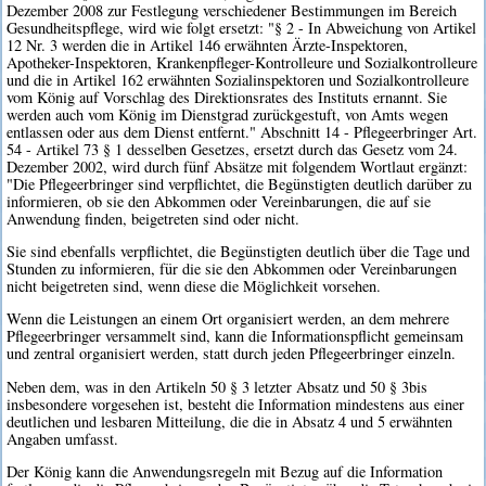
Dezember 2008 zur Festlegung verschiedener Bestimmungen im Bereich
Gesundheitspflege, wird wie folgt ersetzt: "§ 2 - In Abweichung von Artikel
12 Nr. 3 werden die in Artikel 146 erwähnten Ärzte-Inspektoren,
Apotheker-Inspektoren, Krankenpfleger-Kontrolleure und Sozialkontrolleure
und die in Artikel 162 erwähnten Sozialinspektoren und Sozialkontrolleure
vom König auf Vorschlag des Direktionsrates des Instituts ernannt. Sie
werden auch vom König im Dienstgrad zurückgestuft, von Amts wegen
entlassen oder aus dem Dienst entfernt." Abschnitt 14 - Pflegeerbringer Art.
54 - Artikel 73 § 1 desselben Gesetzes, ersetzt durch das Gesetz vom 24.
Dezember 2002, wird durch fünf Absätze mit folgendem Wortlaut ergänzt:
"Die Pflegeerbringer sind verpflichtet, die Begünstigten deutlich darüber zu
informieren, ob sie den Abkommen oder Vereinbarungen, die auf sie
Anwendung finden, beigetreten sind oder nicht.
Sie sind ebenfalls verpflichtet, die Begünstigten deutlich über die Tage und
Stunden zu informieren, für die sie den Abkommen oder Vereinbarungen
nicht beigetreten sind, wenn diese die Möglichkeit vorsehen.
Wenn die Leistungen an einem Ort organisiert werden, an dem mehrere
Pflegeerbringer versammelt sind, kann die Informationspflicht gemeinsam
und zentral organisiert werden, statt durch jeden Pflegeerbringer einzeln.
Neben dem, was in den Artikeln 50 § 3 letzter Absatz und 50 § 3bis
insbesondere vorgesehen ist, besteht die Information mindestens aus einer
deutlichen und lesbaren Mitteilung, die die in Absatz 4 und 5 erwähnten
Angaben umfasst.
Der König kann die Anwendungsregeln mit Bezug auf die Information