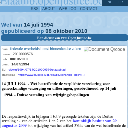
^
-
NL
FR
RSS
ABOUT
WEB LOG
CONTACT
Wet van
14
juli
1994
gepubliceerd op
08
oktober
2010
Een dienst van vzw OpenJustice.be
federale overheidsdienst binnenlandse zaken
bron
2010000576
numac
08/10/2010
pub.
14/07/1994
prom.
ELI
eli/wet/1994/07/14/2010000576/staatsblad
staatsblad
https://www.ejustice.just.fgov.be/cgi/article_body(...)
14 JULI 1994. - Wet betreffende de verplichte verzekering voor
geneeskundige verzorging en uitkeringen, gecoördineerd op 14 juli
1994. - Duitse vertaling van wijzigingsbepalingen
De respectievelijk in bijlagen 1 tot 9 gevoegde teksten zijn de Duitse
koninklijk besluit van 29
vertaling : - van de artikelen 1 en 2 van het
augustus 2009
tot wijziging van het artikel 37bis van de wet betreffende de