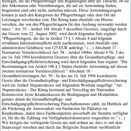
festlegen, die die Pflegeerbringer den Begünstigten über die Tatsache, ob sie
den Abkommen oder Vereinbarungen, die auf sie Anwendung finden,
beigetreten sind oder nicht, mitteilen müssen. Diese Anwendungsregeln
können je nach den Kategorien der Pflegeerbringer oder dem Ort der
Leistungen verschieden sein. Der König kann ebenfalls ein Muster
vorsehen, das von den Pflegeerbringern für den Aushang verwendet werden
muss." Art. 55 - Artikel 168 Absatz 5 desselben Gesetzes, eingefügt durch
das Gesetz vom 22. August 2002, wird durch folgenden Satz ergänzt:
"Pflegeerbringern, die der in Artikel 73 § 1 Absatz 4 und folgende
erwähnten Informationspflicht nicht nachkommen, wird ebenfalls eine
administrative Geldbusse von 125 EUR auferlegt." (...) Abschnitt 17 -
Normativer Verteilerschlüssel Art. 58 - Artikel 196bis Absatz 6 Nr. 2 des
am 14. Juli 1994 koordinierten Gesetzes über die Gesundheitspflege- und
Entschädigungspflichtversicherung wird durch folgenden Satz ergänzt: "Die
Bestimmungen von Artikel 196 § 2 finden ebenfalls Anwendung auf diesen
zweiten normativen Verteilerschlüssel." Abschnitt 18 -
Gesundheitsleistungen Art. 59 - In das am 14. Juli 1994 koordinierte
Gesetz über die Gesundheitspflege- und Entschädigungspflichtversicherung
wird ein Artikel 36quatrodecies mit folgendem Wortlaut eingefügt: "Art.
36quatrodecies - Der König bestimmt auf Vorschlag der Nationalen
Kommission Ärzte-Krankenkassen die Bedingungen und Modalitäten,
gemäss denen die Gesundheitspflege- und
Entschädigungspflichtversicherung Pauschalhonorare zahlt, im Hinblick auf
die Förderung der Anwesenheit von Fachärzten für Pädiatrie im
Krankenhaus, damit diese Fachkompetenz ausserhalb der Stunden verfügbar
ist, für die die Zahlung von Verfügbarkeitshonoraren vorgesehen ist." (...)
Wir fertigen das vorliegende Gesetz aus und ordnen an, dass es mit dem
Staatssiegel versehen und durch das Belgische Staatsblatt veröffentlicht