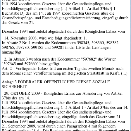
Juli 1994 koordinierten Gesetzes über die Gesundheitspflege- und
Entschädigungspflichtversicherung (...) Artikel 1 - Artikel 37bis § 1
Buchstabe D) des am 14. Juli 1994 koordinierten Gesetzes über die
Gesundheitspflege- und Entschädigungspflichtversicherung, eingefügt durch
das Gesetz vom 21.
Dezember 1994 und zuletzt abgeändert durch den Königlichen Erlass vom
14. November 2008, wird wie folgt abgeändert: 1.
In Absatz 2 Nr. 1 werden die Kodenummern 598345, 598360, 598382,
598765, 598780, 599185 und 599281 in der Liste der Leistungen
hinzugefügt.
2. In Absatz 3 werden nach der Kodenummer "597682" die Wörter
"597645 und 597660" hinzugefügt.
Art. 2 - Vorliegender Erlass tritt am ersten Tag des zweiten Monats nach
dem Monat seiner Veröffentlichung im Belgischen Staatsblatt in Kraft. (...)
Anlage 3 FÖDERALER ÖFFENTLICHER DIENST SOZIALE
SICHERHEIT
29. OKTOBER 2009 - Königlicher Erlass zur Abänderung von Artikel
37bis des am 14.
Juli 1994 koordinierten Gesetzes über die Gesundheitspflege- und
Entschädigungspflichtversicherung (...) Artikel 1 - Artikel 37bis des am 14.
Juli 1994 koordinierten Gesetzes über die Gesundheitspflege- und
Entschädigungspflichtversicherung, eingefügt durch das Gesetz vom 21.
Dezember 1994 und zuletzt abgeändert durch den Königlichen Erlass vom
21. September 2009, wird durch einen Paragraphen 4 mit folgendem
Wortlaut ergänzt: "§ 4 - Die Begünstigten müssen keinen Eigenanteil zahlen