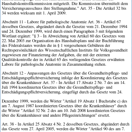
Haushaltskontrollkommission mitgeteilt. Die Kommission übermittelt dem
Versicherungsausschuss ihre Stellungnahme." Art. 35 - Die Artikel 32 bis
34 werden wirksam mit 1. April 2009.
Abschnitt 11 - Labore für pathologische Anatomie Art. 36 - Artikel 67
desselben Gesetzes, abgeändert durch die Gesetze vom 21. Dezember 1994
und 24. Dezember 1999, wird durch einen Paragraphen 3 mit folgendem
Wortlaut ergänzt: "§ 3 - In Abweichung von Artikel 60 des Gesetzes vom
22. Mai 2003 zur Organisation des Haushaltsplans und der Buchführung
des Föderalstaates werden die in § 1 vorgesehenen Gebühren der
Rechtspersönlichkeit des Wissenschaftlichen Instituts für Volksgesundheit
zugewiesen zur Finanzierung der Aufgaben, die mit der externen
Qualitätskontrolle der in Artikel 65 des vorliegenden Gesetzes erwähnten
Labore für pathologische Anatomie in Zusammenhang stehen.
Abschnitt 12 - Anpassungen des Gesetzes über die Gesundheitspflege- und
Entschädigungspflichtversicherung infolge der Koordinierung des Gesetzes
über die Krankenhäuser Art. 37 - In Artikel 17 Absatz 2 Nr. 7 des am 14.
Juli 1994 koordinierten Gesetzes über die Gesundheitspflege- und
Entschädigungspflichtversicherung, eingefügt durch das Gesetz vom 24.
Dezember 1999, werden die Wörter "Artikel 19 Absatz 1 Buchstabe c) des
am 7. August 1987 koordinierten Gesetzes über die Krankenhäuser" durch
die Wörter "Artikel 32 Nr. 2 des am 10. Juli 2008 koordinierten Gesetzes
über die Krankenhäuser und andere Pflegeeinrichtungen" ersetzt.
Art. 38 - In Artikel 25 Absatz 4 Nr. 2 desselben Gesetzes, abgeändert durch
das Gesetz vom 27. April 2005, werden die Wörter "Artikel 90 des am 7.