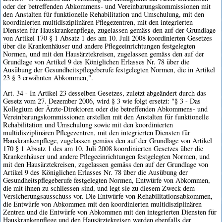
oder der betreffenden Abkommens- und Vereinbarungskommissionen mit
den Anstalten für funktionelle Rehabilitation und Umschulung, mit den
koordinierten multidisziplinären Pflegezentren, mit den integrierten
Diensten für Hauskrankenpflege, zugelassen gemäss den auf der Grundlage
von Artikel 170 § 1 Absatz 1 des am 10. Juli 2008 koordinierten Gesetzes
über die Krankenhäuser und andere Pflegeeinrichtungen festgelegten
Normen, und mit den Hausärztekreisen, zugelassen gemäss den auf der
Grundlage von Artikel 9 des Königlichen Erlasses Nr. 78 über die
Ausübung der Gesundheitspflegeberufe festgelegten Normen, die in Artikel
23 § 3 erwähnten Abkommen,".
Art. 34 - In Artikel 23 desselben Gesetzes, zuletzt abgeändert durch das
Gesetz vom 27. Dezember 2006, wird § 3 wie folgt ersetzt: "§ 3 - Das
Kollegium der Ärzte-Direktoren oder die betreffenden Abkommens- und
Vereinbarungskommissionen erstellen mit den Anstalten für funktionelle
Rehabilitation und Umschulung sowie mit den koordinierten
multidisziplinären Pflegezentren, mit den integrierten Diensten für
Hauskrankenpflege, zugelassen gemäss den auf der Grundlage von Artikel
170 § 1 Absatz 1 des am 10. Juli 2008 koordinierten Gesetzes über die
Krankenhäuser und andere Pflegeeinrichtungen festgelegten Normen, und
mit den Hausärztekreisen, zugelassen gemäss den auf der Grundlage von
Artikel 9 des Königlichen Erlasses Nr. 78 über die Ausübung der
Gesundheitspflegeberufe festgelegten Normen, Entwürfe von Abkommen,
die mit ihnen zu schliessen sind, und legt sie zu diesem Zweck dem
Versicherungsausschuss vor. Die Entwürfe von Rehabilitationsabkommen,
die Entwürfe von Abkommen mit den koordinierten multidisziplinären
Zentren und die Entwürfe von Abkommen mit den integrierten Diensten für
Hauskrankenpflege und den Hausärztekreisen werden ebenfalls der