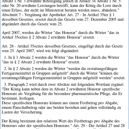
Absatz 1 Nr. 3 erwähnte Beteiligung jedoch in Artikel 34 Absatz 1 Nr. 5
oder Nr. 20 erwähnte Leistungen betrifft, kann der König die Liste durch
einen Erlass, der nicht im Ministerrat beraten werden muss, abändern."
Abschnitt 7 - Vergütung der Apotheker Art. 27 - In Artikel 35ter § 1
desselben Gesetzes, ersetzt durch das Gesetz vom 27. Dezember 2005 und
abgeändert durch das Gesetz vom 25.
April 2007, werden die Wörter "das Honorar" durch die Wörter "das in
Artikel 35octies § 2 Absatz 2 erwähnte Honorar" ersetzt.
Art. 28 - Artikel 35octies desselben Gesetzes, eingefügt durch das Gesetz
vom 25. April 2007, wird wie folgt abgeändert:
1. In § 1 Absatz 2 werden die Wörter "das Honorar" durch die Wörter
"das in § 2 Absatz 2 erwähnte Honorar" ersetzt.
2. In § 2 Absatz 2 werden die Wörter "werden die erstattungsfähigen
Fertigarzneimittel in Gruppen aufgeteilt" durch die Wörter "können die
erstattungsfähigen Fertigarzneimittel in Gruppen aufgeteilt werden" ersetzt.
3. Paragraph 2 wird durch zwei Absätze mit folgendem Wortlaut ergänzt:
"Der König kann neben dem in Absatz 2 erwähnten Honorar spezifische
Honorare als Vergütung für die besondere pharmazeutische Pflege, die Er
bestimmt, festlegen.
Diese spezifischen Honorare können aus einem Festbetrag pro Abgabe,
einem Pauschalbetrag oder aus beiden bestehen und gehen vollständig zu
Lasten der Versicherung.
Der König bestimmt den relativen Wert des Festbetrags pro Abgabe des
Honorars oder der spezifischen Honorare." Art. 29 - Die Artikel 27 und 28