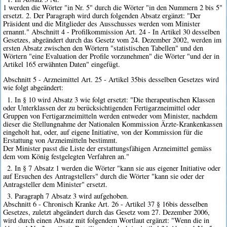
1 werden die Wörter "in Nr. 5" durch die Wörter "in den Nummern 2 bis 5"
ersetzt. 2. Der Paragraph wird durch folgenden Absatz ergänzt: "Der
Präsident und die Mitglieder des Ausschusses werden vom Minister
ernannt." Abschnitt 4 - Profilkommission Art. 24 - In Artikel 30 desselben
Gesetzes, abgeändert durch das Gesetz vom 24. Dezember 2002, werden im
ersten Absatz zwischen den Wörtern "statistischen Tabellen" und den
Wörtern "eine Evaluation der Profile vorzunehmen" die Wörter "und der in
Artikel 165 erwähnten Daten" eingefügt.
Abschnitt 5 - Arzneimittel Art. 25 - Artikel 35bis desselben Gesetzes wird
wie folgt abgeändert:
1. In § 10 wird Absatz 3 wie folgt ersetzt: "Die therapeutischen Klassen
oder Unterklassen der zu berücksichtigenden Fertigarzneimittel oder
Gruppen von Fertigarzneimitteln werden entweder vom Minister, nachdem
dieser die Stellungnahme der Nationalen Kommission Ärzte-Krankenkassen
eingeholt hat, oder, auf eigene Initiative, von der Kommission für die
Erstattung von Arzneimitteln bestimmt.
Der Minister passt die Liste der erstattungsfähigen Arzneimittel gemäss
dem vom König festgelegten Verfahren an."
2. In § 7 Absatz 1 werden die Wörter "kann sie aus eigener Initiative oder
auf Ersuchen des Antragstellers" durch die Wörter "kann sie oder der
Antragsteller dem Minister" ersetzt.
3. Paragraph 7 Absatz 3 wird aufgehoben.
Abschnitt 6 - Chronisch Kranke Art. 26 - Artikel 37 § 16bis desselben
Gesetzes, zuletzt abgeändert durch das Gesetz vom 27. Dezember 2006,
wird durch einen Absatz mit folgendem Wortlaut ergänzt: "Wenn die in