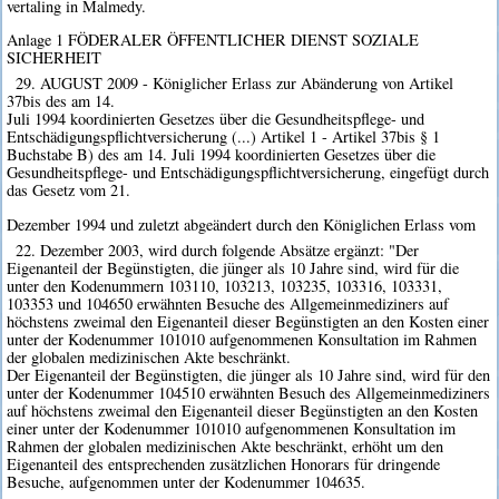
vertaling in Malmedy.
Anlage 1 FÖDERALER ÖFFENTLICHER DIENST SOZIALE
SICHERHEIT
29. AUGUST 2009 - Königlicher Erlass zur Abänderung von Artikel
37bis des am 14.
Juli 1994 koordinierten Gesetzes über die Gesundheitspflege- und
Entschädigungspflichtversicherung (...) Artikel 1 - Artikel 37bis § 1
Buchstabe B) des am 14. Juli 1994 koordinierten Gesetzes über die
Gesundheitspflege- und Entschädigungspflichtversicherung, eingefügt durch
das Gesetz vom 21.
Dezember 1994 und zuletzt abgeändert durch den Königlichen Erlass vom
22. Dezember 2003, wird durch folgende Absätze ergänzt: "Der
Eigenanteil der Begünstigten, die jünger als 10 Jahre sind, wird für die
unter den Kodenummern 103110, 103213, 103235, 103316, 103331,
103353 und 104650 erwähnten Besuche des Allgemeinmediziners auf
höchstens zweimal den Eigenanteil dieser Begünstigten an den Kosten einer
unter der Kodenummer 101010 aufgenommenen Konsultation im Rahmen
der globalen medizinischen Akte beschränkt.
Der Eigenanteil der Begünstigten, die jünger als 10 Jahre sind, wird für den
unter der Kodenummer 104510 erwähnten Besuch des Allgemeinmediziners
auf höchstens zweimal den Eigenanteil dieser Begünstigten an den Kosten
einer unter der Kodenummer 101010 aufgenommenen Konsultation im
Rahmen der globalen medizinischen Akte beschränkt, erhöht um den
Eigenanteil des entsprechenden zusätzlichen Honorars für dringende
Besuche, aufgenommen unter der Kodenummer 104635.