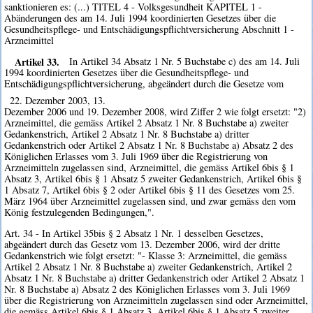
sanktionieren es: (...) TITEL 4 - Volksgesundheit KAPITEL 1 -
Abänderungen des am 14. Juli 1994 koordinierten Gesetzes über die
Gesundheitspflege- und Entschädigungspflichtversicherung Abschnitt 1 -
Arzneimittel
Artikel 33.
In Artikel 34 Absatz 1 Nr. 5 Buchstabe c) des am 14. Juli
1994 koordinierten Gesetzes über die Gesundheitspflege- und
Entschädigungspflichtversicherung, abgeändert durch die Gesetze vom
22. Dezember 2003, 13.
Dezember 2006 und 19. Dezember 2008, wird Ziffer 2 wie folgt ersetzt: "2)
Arzneimittel, die gemäss Artikel 2 Absatz 1 Nr. 8 Buchstabe a) zweiter
Gedankenstrich, Artikel 2 Absatz 1 Nr. 8 Buchstabe a) dritter
Gedankenstrich oder Artikel 2 Absatz 1 Nr. 8 Buchstabe a) Absatz 2 des
Königlichen Erlasses vom 3. Juli 1969 über die Registrierung von
Arzneimitteln zugelassen sind, Arzneimittel, die gemäss Artikel 6bis § 1
Absatz 3, Artikel 6bis § 1 Absatz 5 zweiter Gedankenstrich, Artikel 6bis §
1 Absatz 7, Artikel 6bis § 2 oder Artikel 6bis § 11 des Gesetzes vom 25.
März 1964 über Arzneimittel zugelassen sind, und zwar gemäss den vom
König festzulegenden Bedingungen,".
Art. 34 - In Artikel 35bis § 2 Absatz 1 Nr. 1 desselben Gesetzes,
abgeändert durch das Gesetz vom 13. Dezember 2006, wird der dritte
Gedankenstrich wie folgt ersetzt: "- Klasse 3: Arzneimittel, die gemäss
Artikel 2 Absatz 1 Nr. 8 Buchstabe a) zweiter Gedankenstrich, Artikel 2
Absatz 1 Nr. 8 Buchstabe a) dritter Gedankenstrich oder Artikel 2 Absatz 1
Nr. 8 Buchstabe a) Absatz 2 des Königlichen Erlasses vom 3. Juli 1969
über die Registrierung von Arzneimitteln zugelassen sind oder Arzneimittel,
die gemäss Artikel 6bis § 1 Absatz 3, Artikel 6bis § 1 Absatz 5 zweiter