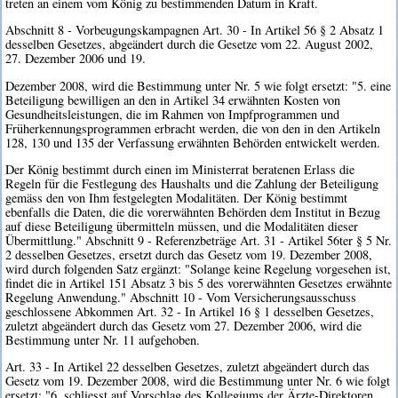
treten an einem vom König zu bestimmenden Datum in Kraft.
Abschnitt 8 - Vorbeugungskampagnen Art. 30 - In Artikel 56 § 2 Absatz 1
desselben Gesetzes, abgeändert durch die Gesetze vom 22. August 2002,
27. Dezember 2006 und 19.
Dezember 2008, wird die Bestimmung unter Nr. 5 wie folgt ersetzt: "5. eine
Beteiligung bewilligen an den in Artikel 34 erwähnten Kosten von
Gesundheitsleistungen, die im Rahmen von Impfprogrammen und
Früherkennungsprogrammen erbracht werden, die von den in den Artikeln
128, 130 und 135 der Verfassung erwähnten Behörden entwickelt werden.
Der König bestimmt durch einen im Ministerrat beratenen Erlass die
Regeln für die Festlegung des Haushalts und die Zahlung der Beteiligung
gemäss den von Ihm festgelegten Modalitäten. Der König bestimmt
ebenfalls die Daten, die die vorerwähnten Behörden dem Institut in Bezug
auf diese Beteiligung übermitteln müssen, und die Modalitäten dieser
Übermittlung." Abschnitt 9 - Referenzbeträge Art. 31 - Artikel 56ter § 5 Nr.
2 desselben Gesetzes, ersetzt durch das Gesetz vom 19. Dezember 2008,
wird durch folgenden Satz ergänzt: "Solange keine Regelung vorgesehen ist,
findet die in Artikel 151 Absatz 3 bis 5 des vorerwähnten Gesetzes erwähnte
Regelung Anwendung." Abschnitt 10 - Vom Versicherungsausschuss
geschlossene Abkommen Art. 32 - In Artikel 16 § 1 desselben Gesetzes,
zuletzt abgeändert durch das Gesetz vom 27. Dezember 2006, wird die
Bestimmung unter Nr. 11 aufgehoben.
Art. 33 - In Artikel 22 desselben Gesetzes, zuletzt abgeändert durch das
Gesetz vom 19. Dezember 2008, wird die Bestimmung unter Nr. 6 wie folgt
ersetzt: "6. schliesst auf Vorschlag des Kollegiums der Ärzte-Direktoren