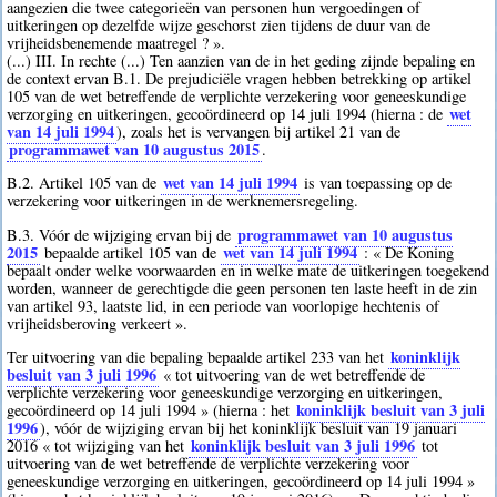
aangezien die twee categorieën van personen hun vergoedingen of
uitkeringen op dezelfde wijze geschorst zien tijdens de duur van de
vrijheidsbenemende maatregel ? ».
(...) III. In rechte (...) Ten aanzien van de in het geding zijnde bepaling en
de context ervan B.1. De prejudiciële vragen hebben betrekking op artikel
105 van de wet betreffende de verplichte verzekering voor geneeskundige
wet
verzorging en uitkeringen, gecoördineerd op 14 juli 1994 (hierna : de
van 14 juli 1994
), zoals het is vervangen bij artikel 21 van de
programmawet van 10 augustus 2015
.
wet van 14 juli 1994
B.2. Artikel 105 van de
is van toepassing op de
verzekering voor uitkeringen in de werknemersregeling.
programmawet van 10 augustus
B.3. Vóór de wijziging ervan bij de
2015
wet van 14 juli 1994
bepaalde artikel 105 van de
: « De Koning
bepaalt onder welke voorwaarden en in welke mate de uitkeringen toegekend
worden, wanneer de gerechtigde die geen personen ten laste heeft in de zin
van artikel 93, laatste lid, in een periode van voorlopige hechtenis of
vrijheidsberoving verkeert ».
koninklijk
Ter uitvoering van die bepaling bepaalde artikel 233 van het
besluit van 3 juli 1996
« tot uitvoering van de wet betreffende de
verplichte verzekering voor geneeskundige verzorging en uitkeringen,
koninklijk besluit van 3 juli
gecoördineerd op 14 juli 1994 » (hierna : het
1996
), vóór de wijziging ervan bij het koninklijk besluit van 19 januari
koninklijk besluit van 3 juli 1996
2016 « tot wijziging van het
tot
uitvoering van de wet betreffende de verplichte verzekering voor
geneeskundige verzorging en uitkeringen, gecoördineerd op 14 juli 1994 »