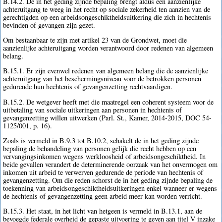
B.14.2. De in het geding zijnde bepaling brengt aldus een aanzienlijke
achteruitgang te weeg in het recht op sociale zekerheid ten aanzien van de
gerechtigden op een arbeidsongeschiktheidsuitkering die zich in hechtenis
bevinden of gevangen zijn gezet.
Om bestaanbaar te zijn met artikel 23 van de Grondwet, moet die
aanzienlijke achteruitgang worden verantwoord door redenen van algemeen
belang.
B.15.1. Er zijn evenwel redenen van algemeen belang die de aanzienlijke
achteruitgang van het beschermingsniveau voor de betrokken personen
gedurende hun hechtenis of gevangenzetting rechtvaardigen.
B.15.2. De wetgever heeft met die maatregel een coherent systeem voor de
uitbetaling van sociale uitkeringen aan personen in hechtenis of
gevangenzetting willen uitwerken (Parl. St., Kamer, 2014-2015, DOC 54-
1125/001, p. 16).
Zoals is vermeld in B.9.3 tot B.10.2, schakelt de in het geding zijnde
bepaling de behandeling van personen gelijk die recht hebben op een
vervangingsinkomen wegens werkloosheid of arbeidsongeschiktheid. In
beide gevallen verandert de determinerende oorzaak van het onvermogen om
inkomen uit arbeid te verwerven gedurende de periode van hechtenis of
gevangenzetting. Om die reden schorst de in het geding zijnde bepaling de
toekenning van arbeidsongeschiktheidsuitkeringen enkel wanneer er wegens
de hechtenis of gevangenzetting geen arbeid meer kan worden verricht.
B.15.3. Het staat, in het licht van hetgeen is vermeld in B.13.1, aan de
bevoegde federale overheid de gepaste uitvoering te geven aan titel V inzake