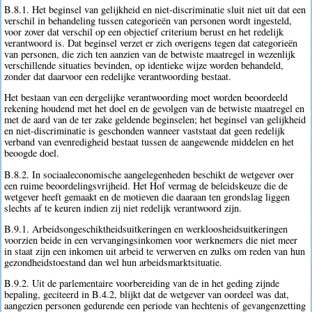
B.8.1. Het beginsel van gelijkheid en niet-discriminatie sluit niet uit dat een
verschil in behandeling tussen categorieën van personen wordt ingesteld,
voor zover dat verschil op een objectief criterium berust en het redelijk
verantwoord is. Dat beginsel verzet er zich overigens tegen dat categorieën
van personen, die zich ten aanzien van de betwiste maatregel in wezenlijk
verschillende situaties bevinden, op identieke wijze worden behandeld,
zonder dat daarvoor een redelijke verantwoording bestaat.
Het bestaan van een dergelijke verantwoording moet worden beoordeeld
rekening houdend met het doel en de gevolgen van de betwiste maatregel en
met de aard van de ter zake geldende beginselen; het beginsel van gelijkheid
en niet-discriminatie is geschonden wanneer vaststaat dat geen redelijk
verband van evenredigheid bestaat tussen de aangewende middelen en het
beoogde doel.
B.8.2. In sociaaleconomische aangelegenheden beschikt de wetgever over
een ruime beoordelingsvrijheid. Het Hof vermag de beleidskeuze die de
wetgever heeft gemaakt en de motieven die daaraan ten grondslag liggen
slechts af te keuren indien zij niet redelijk verantwoord zijn.
B.9.1. Arbeidsongeschiktheidsuitkeringen en werkloosheidsuitkeringen
voorzien beide in een vervangingsinkomen voor werknemers die niet meer
in staat zijn een inkomen uit arbeid te verwerven en zulks om reden van hun
gezondheidstoestand dan wel hun arbeidsmarktsituatie.
B.9.2. Uit de parlementaire voorbereiding van de in het geding zijnde
bepaling, geciteerd in B.4.2, blijkt dat de wetgever van oordeel was dat,
aangezien personen gedurende een periode van hechtenis of gevangenzetting