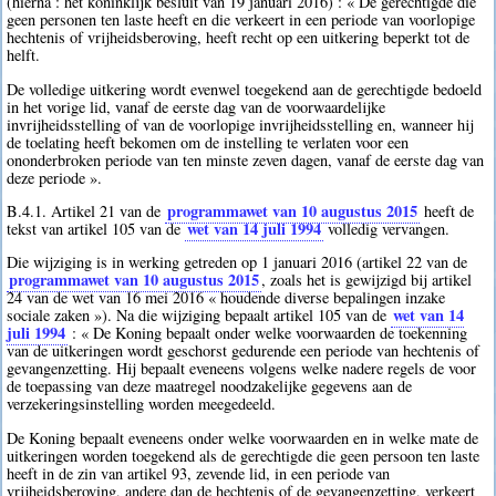
(hierna : het koninklijk besluit van 19 januari 2016) : « De gerechtigde die
geen personen ten laste heeft en die verkeert in een periode van voorlopige
hechtenis of vrijheidsberoving, heeft recht op een uitkering beperkt tot de
helft.
De volledige uitkering wordt evenwel toegekend aan de gerechtigde bedoeld
in het vorige lid, vanaf de eerste dag van de voorwaardelijke
invrijheidsstelling of van de voorlopige invrijheidsstelling en, wanneer hij
de toelating heeft bekomen om de instelling te verlaten voor een
ononderbroken periode van ten minste zeven dagen, vanaf de eerste dag van
deze periode ».
programmawet van 10 augustus 2015
B.4.1. Artikel 21 van de
heeft de
wet van 14 juli 1994
tekst van artikel 105 van de
volledig vervangen.
Die wijziging is in werking getreden op 1 januari 2016 (artikel 22 van de
programmawet van 10 augustus 2015
, zoals het is gewijzigd bij artikel
24 van de wet van 16 mei 2016 « houdende diverse bepalingen inzake
wet van 14
sociale zaken »). Na die wijziging bepaalt artikel 105 van de
juli 1994
: « De Koning bepaalt onder welke voorwaarden de toekenning
van de uitkeringen wordt geschorst gedurende een periode van hechtenis of
gevangenzetting. Hij bepaalt eveneens volgens welke nadere regels de voor
de toepassing van deze maatregel noodzakelijke gegevens aan de
verzekeringsinstelling worden meegedeeld.
De Koning bepaalt eveneens onder welke voorwaarden en in welke mate de
uitkeringen worden toegekend als de gerechtigde die geen persoon ten laste
heeft in de zin van artikel 93, zevende lid, in een periode van
vrijheidsberoving, andere dan de hechtenis of de gevangenzetting, verkeert