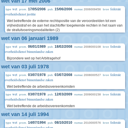
wet van 17 mei 2006
wet
federale
17/05/2006
15/06/2006
2006009456
type
prom.
pub.
numac
bron
overheidsdienst justitie
Wet betreffende de externe rechtspositie van de veroordeelden tot een
vrijheidsstraf en de aan het slachtoffer toegekende rechten in het raam van
de strafuitvoeringsmodaliteiten (2)
wet van 06 januari 1989
wet
federale
06/01/1989
18/02/2008
2008000108
type
prom.
pub.
numac
bron
overheidsdienst binnenlandse zaken
Bijzondere wet op het Arbitragehof
wet van 03 juli 1978
wet
federale
03/07/1978
03/07/2008
2008000527
type
prom.
pub.
numac
bron
overheidsdienst binnenlandse zaken
Wet betreffende de arbeidsovereenkomsten
wet
federale
03/07/1978
12/03/2009
2009000158
type
prom.
pub.
numac
bron
overheidsdienst binnenlandse zaken
Wet betreffende de arbeidsovereenkomsten
wet van 14 juli 1994
wet
federale
14/07/1994
08/10/2010
2010000576
type
prom.
pub.
numac
bron
overheidsdienst binnenlandse zaken