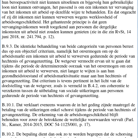
hun beroepsactiviteit niet kunnen uitoefenen en bijgevolg hun gebruikelijke
loon niet kunnen ontvangen, het passend is om een inkomen ter vervanging
van het inkomen uit arbeid op dezelfde wijze te behandelen. En dat ongeacht
of zij dit inkomen niet kunnen verwerven wegens werkloosheid of
arbeidsongeschiktheid. Het gehanteerde principe is dat geen
vervangingsinkomen wordt toegekend aan personen die dergelijke
inkomsten uit arbeid niet zouden kunnen genieten (zie in die zin RvSt, 14
juni 2018, nr. 241.794, p. 12).
B.9.3. De identieke behandeling van beide categorieën van personen berust
dus op een objectief criterium, namelijk het onvermogen om op de
arbeidsmarkt een inkomen uit arbeid te verwerven gedurende de periode van
hechtenis of gevangenzetting. De wetgever vermocht ervan uit te gaan dat
tijdens die periode de determinerende oorzaak van het onvermogen om een
inkomen uit arbeid te verwerven, niet langer te wijten is aan hun
gezondheidstoestand of arbeidsmarktsituatie maar aan hun hechtenis of
gevangenzetting. Dat criterium is tevens pertinent in het licht van de
doelstelling van de wetgever, zoals is vermeld in B.4.2, om coherentie te
verzekeren tussen de uitbetaling van sociale uitkeringen aan personen
gedurende de periode van hechtenis of gevangenzetting.
B.10.1. Dat verklaart eveneens waarom de in het geding zijnde maatregel de
betaling van de uitkeringen enkel schorst tijdens de periode van hechtenis of
gevangenzetting. De erkenning van de arbeidsongeschiktheid blijft
behouden voor zover de betrokkene de wettelijke voorwaarden vervult (Parl.
St., Kamer, 2014-2015, DOC 54-1125/001, p. 17).
B.10.2. De bepaling dient dan ook zo te worden begrepen dat de schorsing