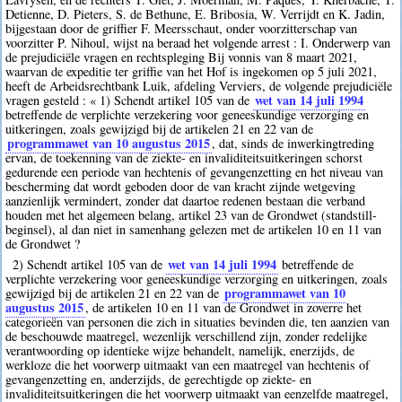
Detienne, D. Pieters, S. de Bethune, E. Bribosia, W. Verrijdt en K. Jadin,
bijgestaan door de griffier F. Meersschaut, onder voorzitterschap van
voorzitter P. Nihoul, wijst na beraad het volgende arrest : I. Onderwerp van
de prejudiciële vragen en rechtspleging Bij vonnis van 8 maart 2021,
waarvan de expeditie ter griffie van het Hof is ingekomen op 5 juli 2021,
heeft de Arbeidsrechtbank Luik, afdeling Verviers, de volgende prejudiciële
wet van 14 juli 1994
vragen gesteld : « 1) Schendt artikel 105 van de
betreffende de verplichte verzekering voor geneeskundige verzorging en
uitkeringen, zoals gewijzigd bij de artikelen 21 en 22 van de
programmawet van 10 augustus 2015
, dat, sinds de inwerkingtreding
ervan, de toekenning van de ziekte- en invaliditeitsuitkeringen schorst
gedurende een periode van hechtenis of gevangenzetting en het niveau van
bescherming dat wordt geboden door de van kracht zijnde wetgeving
aanzienlijk vermindert, zonder dat daartoe redenen bestaan die verband
houden met het algemeen belang, artikel 23 van de Grondwet (standstill-
beginsel), al dan niet in samenhang gelezen met de artikelen 10 en 11 van
de Grondwet ?
wet van 14 juli 1994
2) Schendt artikel 105 van de
betreffende de
verplichte verzekering voor geneeskundige verzorging en uitkeringen, zoals
programmawet van 10
gewijzigd bij de artikelen 21 en 22 van de
augustus 2015
, de artikelen 10 en 11 van de Grondwet in zoverre het
categorieën van personen die zich in situaties bevinden die, ten aanzien van
de beschouwde maatregel, wezenlijk verschillend zijn, zonder redelijke
verantwoording op identieke wijze behandelt, namelijk, enerzijds, de
werkloze die het voorwerp uitmaakt van een maatregel van hechtenis of
gevangenzetting en, anderzijds, de gerechtigde op ziekte- en
invaliditeitsuitkeringen die het voorwerp uitmaakt van eenzelfde maatregel,