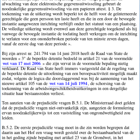
afwachting van deze elektronische gegevensuitwisseling gebeurt de
noodzakelijke gegevensuitwisseling via een papieren attest. § 3. De
toekenning van de uitkering wordt beperkt tot de helft voor de geïnterneerde
gerechtigde die geen persoon ten laste heeft en die in een door de bevoegde
instantie aangewezen inrichting verblijft onder het statuut van een plaatsing.
De volledige uitkering wordt evenwel aan deze gerechtigde toegekend als hij
vanwege de bevoegde instantie de toelating heeft verkregen om de inrichting
te verlaten voor een ononderbroken periode van ten minste zeven dagen,
vanaf de eerste dag van deze periode ».
Bij zijn arrest nr. 241.794 van 14 juni 2018 heeft de Raad van State de
woorden « 3° de beperkte detentie bedoeld in artikel 21 van de voormelde
wet van 17 mei 2006
» die zijn vervat in de voormelde bepaling nietig
verklaard. De Raad van State heeft immers vastgesteld dat de regeling van
de beperkte detentie de uitoefening van een beroepsactiviteit mogelijk maakt
zodat, volgens de logica die doorslaggevend was bij de aanneming van het
wet van 14 juli 1994
nieuwe artikel 105 van de
, de schorsing van de
toekenning van de arbeidsongeschiktheidsuitkeringen in een dergelijke
situatie haar bestaansreden verliest.
Ten aanzien van de prejudiciële vragen B.5.1. De Ministerraad doet gelden
dat de prejudiciële vragen niet-ontvankelijk zijn, aangezien de formulering
ervan noodzakelijkerwijs tot een vaststelling van ongrondwettigheid zou
leiden.
B.5.2. De eerste prejudiciële vraag moet in die zin worden begrepen dat
daarin aan het Hof een vraag wordt gesteld over de bestaanbaarheid van de
in het geding zijnde bepaling met artikel 23 van de Grondwet, in het