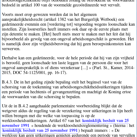
bedoeld in artikel 100 van de voormelde gecoördineerde wet vervult.
Voorts moet erop gewezen worden dat in het algemeen
aansprakelijkheidsrecht (artikel 1382 van het Burgerlijk Wetboek) een
gedetineerde evenmin een [vordering tot] vergoeding wegens loonschade kan
instellen. Zijn loonverlies heeft immers ook daar op de eerste plaats met
zijn detentie te maken. [Het] heeft niets meer te maken met het feit dat hij
bijvoorbeeld als gevolg van een ongeval arbeidsongeschikt is geworden. Het
is namelijk door zijn vrijheidsberoving dat hij geen beroepsinkomsten kan
verwerven.
Derhalve kan een gedetineerde, voor de hele periode dat hij van zijn vrijheid
is beroofd, geen loonschade ten laste leggen van de persoon die voor het
ongeval aansprakelijk is of diens verzekeraar [...] » (Parl. St., Kamer, 2014-
2015, DOC 54-1125/001, pp. 16-17).
B.4.3. De in het geding zijnde bepaling stelt het beginsel vast van de
schorsing van de toekenning van arbeidsongeschiktheidsuitkeringen tijdens
een periode van hechtenis of gevangenzetting en machtigt de Koning ertoe
de voorwaarden van die schorsing te bepalen.
Uit de in B.4.2 aangehaalde parlementaire voorbereiding blijkt dat de
wetgever aldus de regeling van de verzekering voor uitkeringen in lijn heeft
willen brengen met die welke van toepassing is op de
koninklijk besluit van 25
werkloosheidsuitkeringen. Artikel 67 van het
november 1991
« houdende de werkloosheidsreglementering » (hierna : het
koninklijk besluit van 25 november 1991
) bepaalt immers : « De
werkloze kan geen uitkeringen genieten gedurende een periode van vervullen