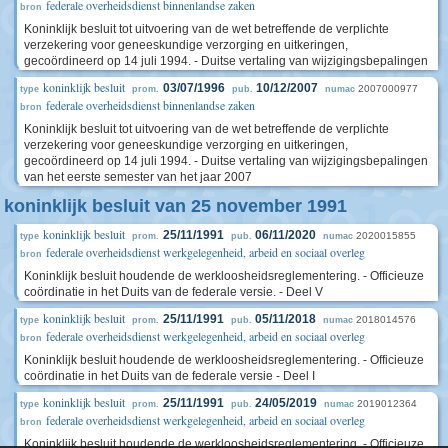
federale overheidsdienst binnenlandse zaken
bron
Koninklijk besluit tot uitvoering van de wet betreffende de verplichte
verzekering voor geneeskundige verzorging en uitkeringen,
gecoördineerd op 14 juli 1994. - Duitse vertaling van wijzigingsbepalingen
koninklijk besluit
03/07/1996
10/12/2007
2007000977
type
prom.
pub.
numac
federale overheidsdienst binnenlandse zaken
bron
Koninklijk besluit tot uitvoering van de wet betreffende de verplichte
verzekering voor geneeskundige verzorging en uitkeringen,
gecoördineerd op 14 juli 1994. - Duitse vertaling van wijzigingsbepalingen
van het eerste semester van het jaar 2007
koninklijk besluit van 25 november 1991
koninklijk besluit
25/11/1991
06/11/2020
2020015855
type
prom.
pub.
numac
federale overheidsdienst werkgelegenheid, arbeid en sociaal overleg
bron
Koninklijk besluit houdende de werkloosheidsreglementering. - Officieuze
coördinatie in het Duits van de federale versie. - Deel V
koninklijk besluit
25/11/1991
05/11/2018
2018014576
type
prom.
pub.
numac
federale overheidsdienst werkgelegenheid, arbeid en sociaal overleg
bron
Koninklijk besluit houdende de werkloosheidsreglementering. - Officieuze
coördinatie in het Duits van de federale versie - Deel I
koninklijk besluit
25/11/1991
24/05/2019
2019012364
type
prom.
pub.
numac
federale overheidsdienst werkgelegenheid, arbeid en sociaal overleg
bron
Koninklijk besluit houdende de werkloosheidsreglementering. - Officieuze