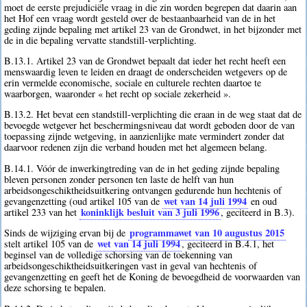
moet de eerste prejudiciële vraag in die zin worden begrepen dat daarin aan
het Hof een vraag wordt gesteld over de bestaanbaarheid van de in het
geding zijnde bepaling met artikel 23 van de Grondwet, in het bijzonder met
de in die bepaling vervatte standstill-verplichting.
B.13.1. Artikel 23 van de Grondwet bepaalt dat ieder het recht heeft een
menswaardig leven te leiden en draagt de onderscheiden wetgevers op de
erin vermelde economische, sociale en culturele rechten daartoe te
waarborgen, waaronder « het recht op sociale zekerheid ».
B.13.2. Het bevat een standstill-verplichting die eraan in de weg staat dat de
bevoegde wetgever het beschermingsniveau dat wordt geboden door de van
toepassing zijnde wetgeving, in aanzienlijke mate vermindert zonder dat
daarvoor redenen zijn die verband houden met het algemeen belang.
B.14.1. Vóór de inwerkingtreding van de in het geding zijnde bepaling
bleven personen zonder personen ten laste de helft van hun
arbeidsongeschiktheidsuitkering ontvangen gedurende hun hechtenis of
wet van 14 juli 1994
gevangenzetting (oud artikel 105 van de
en oud
koninklijk besluit van 3 juli 1996
artikel 233 van het
, geciteerd in B.3).
programmawet van 10 augustus 2015
Sinds de wijziging ervan bij de
wet van 14 juli 1994
stelt artikel 105 van de
, geciteerd in B.4.1, het
beginsel van de volledige schorsing van de toekenning van
arbeidsongeschiktheidsuitkeringen vast in geval van hechtenis of
gevangenzetting en geeft het de Koning de bevoegdheid de voorwaarden van
deze schorsing te bepalen.