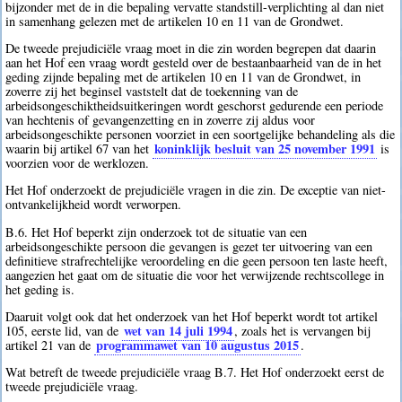
bijzonder met de in die bepaling vervatte standstill-verplichting al dan niet
in samenhang gelezen met de artikelen 10 en 11 van de Grondwet.
De tweede prejudiciële vraag moet in die zin worden begrepen dat daarin
aan het Hof een vraag wordt gesteld over de bestaanbaarheid van de in het
geding zijnde bepaling met de artikelen 10 en 11 van de Grondwet, in
zoverre zij het beginsel vaststelt dat de toekenning van de
arbeidsongeschiktheidsuitkeringen wordt geschorst gedurende een periode
van hechtenis of gevangenzetting en in zoverre zij aldus voor
arbeidsongeschikte personen voorziet in een soortgelijke behandeling als die
koninklijk besluit van 25 november 1991
waarin bij artikel 67 van het
is
voorzien voor de werklozen.
Het Hof onderzoekt de prejudiciële vragen in die zin. De exceptie van niet-
ontvankelijkheid wordt verworpen.
B.6. Het Hof beperkt zijn onderzoek tot de situatie van een
arbeidsongeschikte persoon die gevangen is gezet ter uitvoering van een
definitieve strafrechtelijke veroordeling en die geen persoon ten laste heeft,
aangezien het gaat om de situatie die voor het verwijzende rechtscollege in
het geding is.
Daaruit volgt ook dat het onderzoek van het Hof beperkt wordt tot artikel
wet van 14 juli 1994
105, eerste lid, van de
, zoals het is vervangen bij
programmawet van 10 augustus 2015
artikel 21 van de
.
Wat betreft de tweede prejudiciële vraag B.7. Het Hof onderzoekt eerst de
tweede prejudiciële vraag.