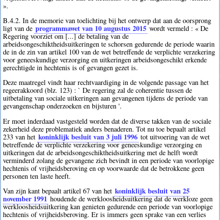
».
B.4.2. In de memorie van toelichting bij het ontwerp dat aan de oorsprong
programmawet van 10 augustus 2015
ligt van de
wordt vermeld : « De
Regering voorziet om [...] de betaling van de
arbeidsongeschiktheidsuitkeringen te schorsen gedurende de periode waarin
de in de zin van artikel 100 van de wet betreffende de verplichte verzekering
voor geneeskundige verzorging en uitkeringen arbeidsongeschikt erkende
gerechtigde in hechtenis is of gevangen gezet is.
Deze maatregel vindt haar rechtvaardiging in de volgende passage van het
regeerakkoord (blz. 123) : ` De regering zal de coherentie tussen de
uitbetaling van sociale uitkeringen aan gevangenen tijdens de periode van
gevangenschap onderzoeken en bijsturen '.
Er moet inderdaad vastgesteld worden dat de diverse takken van de sociale
zekerheid deze problematiek anders benaderen. Tot nu toe bepaalt artikel
koninklijk besluit van 3 juli 1996
233 van het
tot uitvoering van de wet
betreffende de verplichte verzekering voor geneeskundige verzorging en
uitkeringen dat de arbeidsongeschiktheidsuitkering met de helft wordt
verminderd zolang de gevangene zich bevindt in een periode van voorlopige
hechtenis of vrijheidsberoving en op voorwaarde dat de betrokkene geen
personen ten laste heeft.
koninklijk besluit van 25
Van zijn kant bepaalt artikel 67 van het
november 1991
houdende de werkloosheidsuitkering dat de werkloze geen
werkloosheidsuitkering kan genieten gedurende een periode van voorlopige
hechtenis of vrijheidsberoving. Er is immers geen sprake van een verlies