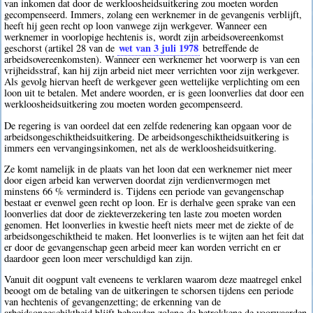
van inkomen dat door de werkloosheidsuitkering zou moeten worden
gecompenseerd. Immers, zolang een werknemer in de gevangenis verblijft,
heeft hij geen recht op loon vanwege zijn werkgever. Wanneer een
werknemer in voorlopige hechtenis is, wordt zijn arbeidsovereenkomst
wet van 3 juli 1978
geschorst (artikel 28 van de
betreffende de
arbeidsovereenkomsten). Wanneer een werknemer het voorwerp is van een
vrijheidsstraf, kan hij zijn arbeid niet meer verrichten voor zijn werkgever.
Als gevolg hiervan heeft de werkgever geen wettelijke verplichting om een
loon uit te betalen. Met andere woorden, er is geen loonverlies dat door een
werkloosheidsuitkering zou moeten worden gecompenseerd.
De regering is van oordeel dat een zelfde redenering kan opgaan voor de
arbeidsongeschiktheidsuitkering. De arbeidsongeschiktheidsuitkering is
immers een vervangingsinkomen, net als de werkloosheidsuitkering.
Ze komt namelijk in de plaats van het loon dat een werknemer niet meer
door eigen arbeid kan verwerven doordat zijn verdienvermogen met
minstens 66 % verminderd is. Tijdens een periode van gevangenschap
bestaat er evenwel geen recht op loon. Er is derhalve geen sprake van een
loonverlies dat door de ziekteverzekering ten laste zou moeten worden
genomen. Het loonverlies in kwestie heeft niets meer met de ziekte of de
arbeidsongeschiktheid te maken. Het loonverlies is te wijten aan het feit dat
er door de gevangenschap geen arbeid meer kan worden verricht en er
daardoor geen loon meer verschuldigd kan zijn.
Vanuit dit oogpunt valt eveneens te verklaren waarom deze maatregel enkel
beoogt om de betaling van de uitkeringen te schorsen tijdens een periode
van hechtenis of gevangenzetting; de erkenning van de
arbeidsongeschiktheid blijft behouden zolang de betrokkene de voorwaarden