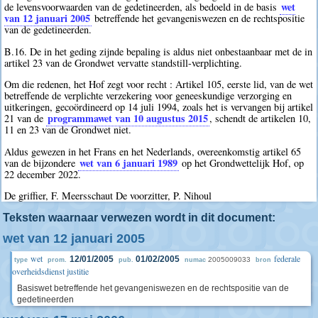
wet
de levensvoorwaarden van de gedetineerden, als bedoeld in de basis
van 12 januari 2005
betreffende het gevangeniswezen en de rechtspositie
van de gedetineerden.
B.16. De in het geding zijnde bepaling is aldus niet onbestaanbaar met de in
artikel 23 van de Grondwet vervatte standstill-verplichting.
Om die redenen, het Hof zegt voor recht : Artikel 105, eerste lid, van de wet
betreffende de verplichte verzekering voor geneeskundige verzorging en
uitkeringen, gecoördineerd op 14 juli 1994, zoals het is vervangen bij artikel
programmawet van 10 augustus 2015
21 van de
, schendt de artikelen 10,
11 en 23 van de Grondwet niet.
Aldus gewezen in het Frans en het Nederlands, overeenkomstig artikel 65
wet van 6 januari 1989
van de bijzondere
op het Grondwettelijk Hof, op
22 december 2022.
De griffier, F. Meersschaut De voorzitter, P. Nihoul
Teksten waarnaar verwezen wordt in dit document:
wet van 12 januari 2005
wet
federale
12/01/2005
01/02/2005
2005009033
type
prom.
pub.
numac
bron
overheidsdienst justitie
Basiswet betreffende het gevangeniswezen en de rechtspositie van de
gedetineerden