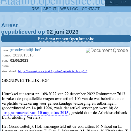
^
-
NL
FR
RSS
ABOUT
WEB LOG
CONTACT
Arrest
gepubliceerd op
02
juni
2023
Een dienst van vzw OpenJustice.be
grondwettelijk hof
bron
2023015316
numac
02/06/2023
pub.
--
prom.
staatsblad
https://www.ejustice.just.fgov.be/cgi/article_body(...)
GRONDWETTELIJK HOF
Uittreksel uit arrest nr. 169/2022 van 22 december 2022 Rolnummer 7613
In zake : de prejudiciële vragen over artikel 105 van de wet betreffende de
verplichte verzekering voor geneeskundige verzorging en uitkeringen,
gecoördineerd op 14 juli 1994, zoals dat artikel vervangen werd bij de
programmawet van 10 augustus 2015
, gesteld door de Arbeidsrechtbank
Luik, afdeling Verviers.
Het Grondwettelijk Hof, samengesteld uit de voorzitters P. Nihoul en L.
Lavrysen, en de rechters T. Giet, J. Moerman, M. Pâques, Y. Kherbache, T.