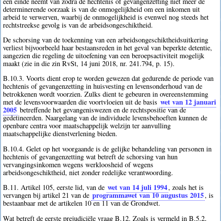
een einde neemt van zodra de hechtenis of gevangenzetting niet meer de
determinerende oorzaak is van de onmogelijkheid om een inkomen uit
arbeid te verwerven, waarbij de onmogelijkheid is evenwel nog steeds het
rechtstreekse gevolg is van de arbeidsongeschiktheid.
De schorsing van de toekenning van een arbeidsongeschiktheidsuitkering
verliest bijvoorbeeld haar bestaansreden in het geval van beperkte detentie,
aangezien die regeling de uitoefening van een beroepsactiviteit mogelijk
maakt (zie in die zin RvSt, 14 juni 2018, nr. 241.794, p. 15).
B.10.3. Voorts dient erop te worden gewezen dat gedurende de periode van
hechtenis of gevangenzetting in huisvesting en levensonderhoud van de
betrokkenen wordt voorzien. Zulks dient te gebeuren in overeenstemming
wet van 12 januari
met de levensvoorwaarden die voortvloeien uit de basis
2005
betreffende het gevangeniswezen en de rechtspositie van de
gedetineerden. Naargelang van de individuele levensbehoeften kunnen de
openbare centra voor maatschappelijk welzijn ter aanvulling
maatschappelijke dienstverlening bieden.
B.10.4. Gelet op het voorgaande is de gelijke behandeling van personen in
hechtenis of gevangenzetting wat betreft de schorsing van hun
vervangingsinkomen wegens werkloosheid of wegens
arbeidsongeschiktheid, niet zonder redelijke verantwoording.
wet van 14 juli 1994
B.11. Artikel 105, eerste lid, van de
, zoals het is
programmawet van 10 augustus 2015
vervangen bij artikel 21 van de
, is
bestaanbaar met de artikelen 10 en 11 van de Grondwet.
Wat betreft de eerste prejudiciële vraag B.12. Zoals is vermeld in B.5.2,