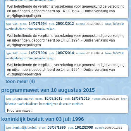
Wet betreffende de verplichte verzekering voor geneeskundige verzorging
en uitkeringen, gecoördineerd op 14 juli 1994. - Duitse vertaling van
wijzigingsbepalingen
wet
federale
14/07/1994
25/01/2012
2012000022
type
prom.
pub.
numac
bron
overheidsdienst binnenlandse zaken
Wet betreffende de verplichte verzekering voor geneeskundige verzorging
en uitkeringen, gecoördineerd op 14 juli 1994. - Duitse vertaling van
wijzigingsbepalingen
wet
federale
14/07/1994
10/07/2014
2014000464
type
prom.
pub.
numac
bron
overheidsdienst binnenlandse zaken
Wet betreffende de verplichte verzekering voor geneeskundige verzorging
en uitkeringen, gecoördineerd op 14 juli 1994. - Duitse vertaling van
wijzigingsbepalingen
toon meer (4)
programmawet van 10 augustus 2015
programmawet
10/08/2015
18/08/2015
2015203736
type
prom.
pub.
numac
bron
federale overheidsdienst kanselarij van de eerste minister
Programmawet
koninklijk besluit van 03 juli 1996
koninklijk besluit
03/07/1996
19/12/2008
2008001031
type
prom.
pub.
numac