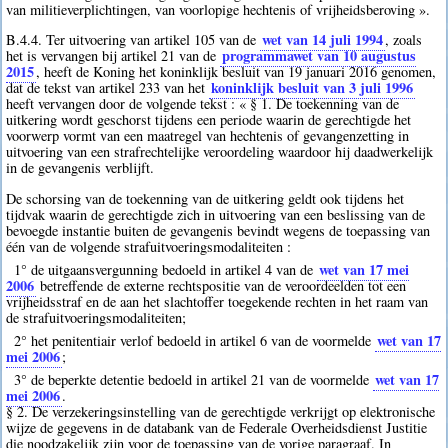
van militieverplichtingen, van voorlopige hechtenis of vrijheidsberoving ».
wet van 14 juli 1994
B.4.4. Ter uitvoering van artikel 105 van de
, zoals
programmawet van 10 augustus
het is vervangen bij artikel 21 van de
2015
, heeft de Koning het koninklijk besluit van 19 januari 2016 genomen,
koninklijk besluit van 3 juli 1996
dat de tekst van artikel 233 van het
heeft vervangen door de volgende tekst : « § 1. De toekenning van de
uitkering wordt geschorst tijdens een periode waarin de gerechtigde het
voorwerp vormt van een maatregel van hechtenis of gevangenzetting in
uitvoering van een strafrechtelijke veroordeling waardoor hij daadwerkelijk
in de gevangenis verblijft.
De schorsing van de toekenning van de uitkering geldt ook tijdens het
tijdvak waarin de gerechtigde zich in uitvoering van een beslissing van de
bevoegde instantie buiten de gevangenis bevindt wegens de toepassing van
één van de volgende strafuitvoeringsmodaliteiten :
wet van 17 mei
1° de uitgaansvergunning bedoeld in artikel 4 van de
2006
betreffende de externe rechtspositie van de veroordeelden tot een
vrijheidsstraf en de aan het slachtoffer toegekende rechten in het raam van
de strafuitvoeringsmodaliteiten;
wet van 17
2° het penitentiair verlof bedoeld in artikel 6 van de voormelde
mei 2006
;
wet van 17
3° de beperkte detentie bedoeld in artikel 21 van de voormelde
mei 2006
.
§ 2. De verzekeringsinstelling van de gerechtigde verkrijgt op elektronische
wijze de gegevens in de databank van de Federale Overheidsdienst Justitie
die noodzakelijk zijn voor de toepassing van de vorige paragraaf. In