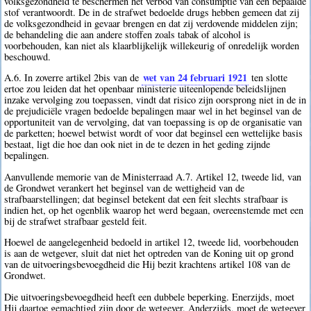
volksgezondheid te beschermen het verbod van consumptie van een bepaalde
stof verantwoordt. De in de strafwet bedoelde drugs hebben gemeen dat zij
de volksgezondheid in gevaar brengen en dat zij verdovende middelen zijn;
de behandeling die aan andere stoffen zoals tabak of alcohol is
voorbehouden, kan niet als klaarblijkelijk willekeurig of onredelijk worden
beschouwd.
wet van 24 februari 1921
A.6. In zoverre artikel 2bis van de
ten slotte
ertoe zou leiden dat het openbaar ministerie uiteenlopende beleidslijnen
inzake vervolging zou toepassen, vindt dat risico zijn oorsprong niet in de in
de prejudiciële vragen bedoelde bepalingen maar wel in het beginsel van de
opportuniteit van de vervolging, dat van toepassing is op de organisatie van
de parketten; hoewel betwist wordt of voor dat beginsel een wettelijke basis
bestaat, ligt die hoe dan ook niet in de te dezen in het geding zijnde
bepalingen.
Aanvullende memorie van de Ministerraad A.7. Artikel 12, tweede lid, van
de Grondwet verankert het beginsel van de wettigheid van de
strafbaarstellingen; dat beginsel betekent dat een feit slechts strafbaar is
indien het, op het ogenblik waarop het werd begaan, overeenstemde met een
bij de strafwet strafbaar gesteld feit.
Hoewel de aangelegenheid bedoeld in artikel 12, tweede lid, voorbehouden
is aan de wetgever, sluit dat niet het optreden van de Koning uit op grond
van de uitvoeringsbevoegdheid die Hij bezit krachtens artikel 108 van de
Grondwet.
Die uitvoeringsbevoegdheid heeft een dubbele beperking. Enerzijds, moet
Hij daartoe gemachtigd zijn door de wetgever. Anderzijds, moet de wetgever