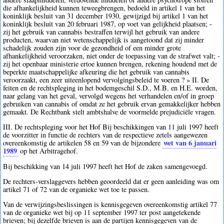
die afhankelijkheid kunnen teweegbrengen, bedoeld in artikel 1 van het
koninklijk besluit van 31 december 1930, gewijzigd bij artikel 1 van het
koninklijk besluit van 20 februari 1987, op voet van gelijkheid plaatsen; -
zij het gebruik van cannabis bestraffen terwijl het gebruik van andere
producten, waarvan niet wetenschappelijk is aangetoond dat zij minder
schadelijk zouden zijn voor de gezondheid of een minder grote
afhankelijkheid veroorzaken, niet onder de toepassing van de strafwet valt; -
zij het openbaar ministerie ertoe kunnen brengen, rekening houdend met de
beperkte maatschappelijke afkeuring die het gebruik van cannabis
veroorzaakt, een zeer uiteenlopend vervolgingsbeleid te voeren ? » II. De
feiten en de rechtspleging in het bodemgeschil S.D., M.B. en H.E. worden,
naar gelang van het geval, vervolgd wegens het verhandelen en/of in groep
gebruiken van cannabis of omdat ze het gebruik ervan gemakkelijker hebben
gemaakt. De Rechtbank stelt ambtshalve de voormelde prejudiciële vragen.
III. De rechtspleging voor het Hof Bij beschikkingen van 11 juli 1997 heeft
de voorzitter in functie de rechters van de respectieve zetels aangewezen
wet van 6 januari
overeenkomstig de artikelen 58 en 59 van de bijzondere
1989
op het Arbitragehof.
Bij beschikking van 14 juli 1997 heeft het Hof de zaken samengevoegd.
De rechters-verslaggevers hebben geoordeeld dat er geen aanleiding was om
artikel 71 of 72 van de organieke wet toe te passen.
Van de verwijzingsbeslissingen is kennisgegeven overeenkomstig artikel 77
van de organieke wet bij op 11 september 1997 ter post aangetekende
brieven; bij dezelfde brieven is aan de partijen kennisgegeven van de