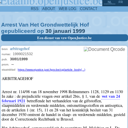
^
-
NL
FR
RSS
ABOUT
WEB LOG
CONTACT
Arrest Van Het Grondwettelijk Hof
gepubliceerd op
30
januari
1999
Een dienst van vzw OpenJustice.be
arbitragehof
bron
1999021532
numac
30/01/1999
pub.
--
prom.
staatsblad
https://www.ejustice.just.fgov.be/cgi/article_body(...)
ARBITRAGEHOF
Arrest nr. 114/98 van 18 november 1998 Rolnummers 1128, 1129 en 1130
wet van 24
In zake : de prejudiciële vragen over artikel 2bis, § 1, van de
februari 1921
betreffende het verhandelen van de giftstoffen,
slaapmiddelen en verdovende middelen, ontsmettingsstoffen en antiseptica,
en de artikelen 1 (nr. 15), 11 en 28 van het koninklijk besluit van 31
december 1930 omtrent de handel in slaap- en verdovende middelen, gesteld
door de Correctionele Rechtbank te Brussel.
Het Arbitragehof, samengesteld uit de voorzitters M. Melchior en L. De