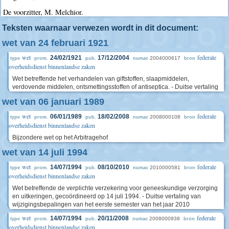
De voorzitter, M. Melchior.
Teksten waarnaar verwezen wordt in dit document:
wet van 24 februari 1921
wet
federale
24/02/1921
17/12/2004
2004000617
type
prom.
pub.
numac
bron
overheidsdienst binnenlandse zaken
Wet betreffende het verhandelen van giftstoffen, slaapmiddelen,
verdovende middelen, ontsmettingsstoffen of antiseptica. - Duitse vertaling
wet van 06 januari 1989
wet
federale
06/01/1989
18/02/2008
2008000108
type
prom.
pub.
numac
bron
overheidsdienst binnenlandse zaken
Bijzondere wet op het Arbitragehof
wet van 14 juli 1994
wet
federale
14/07/1994
08/10/2010
2010000581
type
prom.
pub.
numac
bron
overheidsdienst binnenlandse zaken
Wet betreffende de verplichte verzekering voor geneeskundige verzorging
en uitkeringen, gecoördineerd op 14 juli 1994. - Duitse vertaling van
wijzigingsbepalingen van het eerste semester van het jaar 2010
wet
federale
14/07/1994
20/11/2008
2008000938
type
prom.
pub.
numac
bron
overheidsdienst binnenlandse zaken