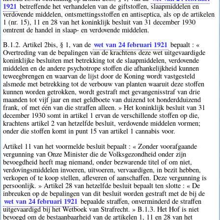
1921
betreffende het verhandelen van de giftstoffen, slaapmiddelen en
verdovende middelen, ontsmettingsstoffen en antiseptica, als op de artikelen
1 (nr. 15), 11 en 28 van het koninklijk besluit van 31 december 1930
omtrent de handel in slaap- en verdovende middelen.
wet van 24 februari 1921
B.1.2. Artikel 2bis, § 1, van de
bepaalt : «
Overtreding van de bepalingen van de krachtens deze wet uitgevaardigde
koninklijke besluiten met betrekking tot de slaapmiddelen, verdovende
middelen en de andere psychotrope stoffen die afhankelijkheid kunnen
teweegbrengen en waarvan de lijst door de Koning wordt vastgesteld
alsmede met betrekking tot de verbouw van planten waaruit deze stoffen
kunnen worden getrokken, wordt gestraft met gevangenisstraf van drie
maanden tot vijf jaar en met geldboete van duizend tot honderdduizend
frank, of met één van die straffen alleen. » Het koninklijk besluit van 31
december 1930 somt in artikel 1 ervan de verschillende stoffen op die,
krachtens artikel 2 van hetzelfde besluit, verdovende middelen vormen;
onder die stoffen komt in punt 15 van artikel 1 cannabis voor.
Artikel 11 van het voormelde besluit bepaalt : « Zonder voorafgaande
vergunning van Onze Minister die de Volksgezondheid onder zijn
bevoegdheid heeft mag niemand, onder bezwarende titel of om niet,
verdovingsmiddelen invoeren, uitvoeren, vervaardigen, in bezit hebben,
verkopen of te koop stellen, afleveren of aanschaffen. Deze vergunning is
persoonlijk. » Artikel 28 van hetzelfde besluit bepaalt ten slotte : « De
inbreuken op de bepalingen van dit besluit worden gestraft met de bij de
wet van 24 februari 1921
bepaalde straffen, onverminderd de straffen
uitgevaardigd bij het Wetboek van Strafrecht. » B.1.3. Het Hof is niet
bevoegd om de bestaanbaarheid van de artikelen 1, 11 en 28 van het