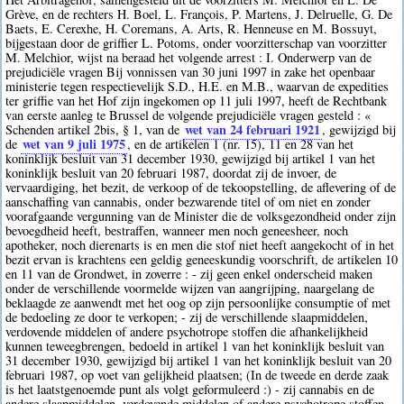
Grève, en de rechters H. Boel, L. François, P. Martens, J. Delruelle, G. De
Baets, E. Cerexhe, H. Coremans, A. Arts, R. Henneuse en M. Bossuyt,
bijgestaan door de griffier L. Potoms, onder voorzitterschap van voorzitter
M. Melchior, wijst na beraad het volgende arrest : I. Onderwerp van de
prejudiciële vragen Bij vonnissen van 30 juni 1997 in zake het openbaar
ministerie tegen respectievelijk S.D., H.E. en M.B., waarvan de expedities
ter griffie van het Hof zijn ingekomen op 11 juli 1997, heeft de Rechtbank
van eerste aanleg te Brussel de volgende prejudiciële vragen gesteld : «
wet van 24 februari 1921
Schenden artikel 2bis, § 1, van de
, gewijzigd bij
wet van 9 juli 1975
de
, en de artikelen 1 (nr. 15), 11 en 28 van het
koninklijk besluit van 31 december 1930, gewijzigd bij artikel 1 van het
koninklijk besluit van 20 februari 1987, doordat zij de invoer, de
vervaardiging, het bezit, de verkoop of de tekoopstelling, de aflevering of de
aanschaffing van cannabis, onder bezwarende titel of om niet en zonder
voorafgaande vergunning van de Minister die de volksgezondheid onder zijn
bevoegdheid heeft, bestraffen, wanneer men noch geneesheer, noch
apotheker, noch dierenarts is en men die stof niet heeft aangekocht of in het
bezit ervan is krachtens een geldig geneeskundig voorschrift, de artikelen 10
en 11 van de Grondwet, in zoverre : - zij geen enkel onderscheid maken
onder de verschillende voormelde wijzen van aangrijping, naargelang de
beklaagde ze aanwendt met het oog op zijn persoonlijke consumptie of met
de bedoeling ze door te verkopen; - zij de verschillende slaapmiddelen,
verdovende middelen of andere psychotrope stoffen die afhankelijkheid
kunnen teweegbrengen, bedoeld in artikel 1 van het koninklijk besluit van
31 december 1930, gewijzigd bij artikel 1 van het koninklijk besluit van 20
februari 1987, op voet van gelijkheid plaatsen; (In de tweede en derde zaak
is het laatstgenoemde punt als volgt geformuleerd :) - zij cannabis en de
andere slaapmiddelen, verdovende middelen of andere psychotrope stoffen