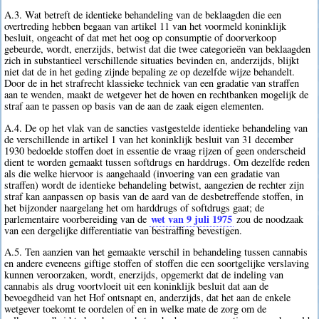
A.3. Wat betreft de identieke behandeling van de beklaagden die een
overtreding hebben begaan van artikel 11 van het voormeld koninklijk
besluit, ongeacht of dat met het oog op consumptie of doorverkoop
gebeurde, wordt, enerzijds, betwist dat die twee categorieën van beklaagden
zich in substantieel verschillende situaties bevinden en, anderzijds, blijkt
niet dat de in het geding zijnde bepaling ze op dezelfde wijze behandelt.
Door de in het strafrecht klassieke techniek van een gradatie van straffen
aan te wenden, maakt de wetgever het de hoven en rechtbanken mogelijk de
straf aan te passen op basis van de aan de zaak eigen elementen.
A.4. De op het vlak van de sancties vastgestelde identieke behandeling van
de verschillende in artikel 1 van het koninklijk besluit van 31 december
1930 bedoelde stoffen doet in essentie de vraag rijzen of geen onderscheid
dient te worden gemaakt tussen softdrugs en harddrugs. Om dezelfde reden
als die welke hiervoor is aangehaald (invoering van een gradatie van
straffen) wordt de identieke behandeling betwist, aangezien de rechter zijn
straf kan aanpassen op basis van de aard van de desbetreffende stoffen, in
het bijzonder naargelang het om harddrugs of softdrugs gaat; de
wet van 9 juli 1975
parlementaire voorbereiding van de
zou de noodzaak
van een dergelijke differentiatie van bestraffing bevestigen.
A.5. Ten aanzien van het gemaakte verschil in behandeling tussen cannabis
en andere eveneens giftige stoffen of stoffen die een soortgelijke verslaving
kunnen veroorzaken, wordt, enerzijds, opgemerkt dat de indeling van
cannabis als drug voortvloeit uit een koninklijk besluit dat aan de
bevoegdheid van het Hof ontsnapt en, anderzijds, dat het aan de enkele
wetgever toekomt te oordelen of en in welke mate de zorg om de