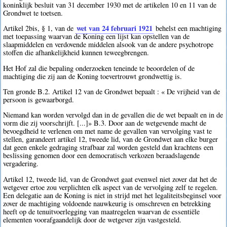
koninklijk besluit van 31 december 1930 met de artikelen 10 en 11 van de
Grondwet te toetsen.
wet van 24 februari 1921
Artikel 2bis, § 1, van de
behelst een machtiging
met toepassing waarvan de Koning een lijst kan opstellen van de
slaapmiddelen en verdovende middelen alsook van de andere psychotrope
stoffen die afhankelijkheid kunnen teweegbrengen.
Het Hof zal die bepaling onderzoeken teneinde te beoordelen of de
machtiging die zij aan de Koning toevertrouwt grondwettig is.
Ten gronde B.2. Artikel 12 van de Grondwet bepaalt : « De vrijheid van de
persoon is gewaarborgd.
Niemand kan worden vervolgd dan in de gevallen die de wet bepaalt en in de
vorm die zij voorschrijft. [...]» B.3. Door aan de wetgevende macht de
bevoegdheid te verlenen om met name de gevallen van vervolging vast te
stellen, garandeert artikel 12, tweede lid, van de Grondwet aan elke burger
dat geen enkele gedraging strafbaar zal worden gesteld dan krachtens een
beslissing genomen door een democratisch verkozen beraadslagende
vergadering.
Artikel 12, tweede lid, van de Grondwet gaat evenwel niet zover dat het de
wetgever ertoe zou verplichten elk aspect van de vervolging zelf te regelen.
Een delegatie aan de Koning is niet in strijd met het legaliteitsbeginsel voor
zover de machtiging voldoende nauwkeurig is omschreven en betrekking
heeft op de tenuitvoerlegging van maatregelen waarvan de essentiële
elementen voorafgaandelijk door de wetgever zijn vastgesteld.