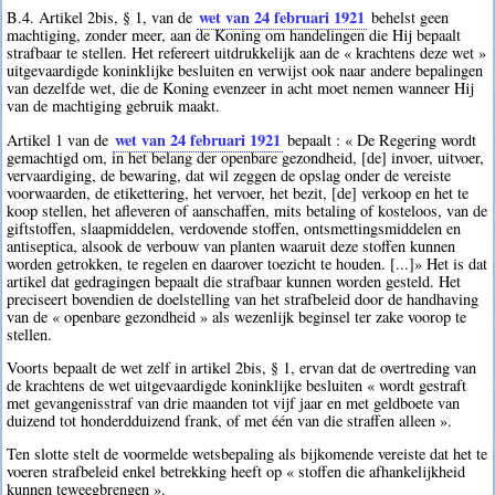
wet van 24 februari 1921
B.4. Artikel 2bis, § 1, van de
behelst geen
machtiging, zonder meer, aan de Koning om handelingen die Hij bepaalt
strafbaar te stellen. Het refereert uitdrukkelijk aan de « krachtens deze wet »
uitgevaardigde koninklijke besluiten en verwijst ook naar andere bepalingen
van dezelfde wet, die de Koning evenzeer in acht moet nemen wanneer Hij
van de machtiging gebruik maakt.
wet van 24 februari 1921
Artikel 1 van de
bepaalt : « De Regering wordt
gemachtigd om, in het belang der openbare gezondheid, [de] invoer, uitvoer,
vervaardiging, de bewaring, dat wil zeggen de opslag onder de vereiste
voorwaarden, de etikettering, het vervoer, het bezit, [de] verkoop en het te
koop stellen, het afleveren of aanschaffen, mits betaling of kosteloos, van de
giftstoffen, slaapmiddelen, verdovende stoffen, ontsmettingsmiddelen en
antiseptica, alsook de verbouw van planten waaruit deze stoffen kunnen
worden getrokken, te regelen en daarover toezicht te houden. [...]» Het is dat
artikel dat gedragingen bepaalt die strafbaar kunnen worden gesteld. Het
preciseert bovendien de doelstelling van het strafbeleid door de handhaving
van de « openbare gezondheid » als wezenlijk beginsel ter zake voorop te
stellen.
Voorts bepaalt de wet zelf in artikel 2bis, § 1, ervan dat de overtreding van
de krachtens de wet uitgevaardigde koninklijke besluiten « wordt gestraft
met gevangenisstraf van drie maanden tot vijf jaar en met geldboete van
duizend tot honderdduizend frank, of met één van die straffen alleen ».
Ten slotte stelt de voormelde wetsbepaling als bijkomende vereiste dat het te
voeren strafbeleid enkel betrekking heeft op « stoffen die afhankelijkheid
kunnen teweegbrengen ».