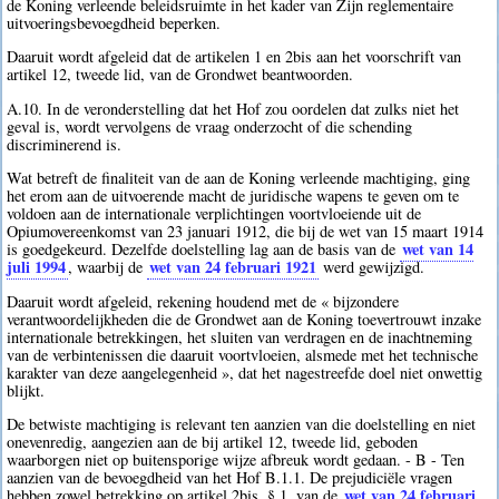
de Koning verleende beleidsruimte in het kader van Zijn reglementaire
uitvoeringsbevoegdheid beperken.
Daaruit wordt afgeleid dat de artikelen 1 en 2bis aan het voorschrift van
artikel 12, tweede lid, van de Grondwet beantwoorden.
A.10. In de veronderstelling dat het Hof zou oordelen dat zulks niet het
geval is, wordt vervolgens de vraag onderzocht of die schending
discriminerend is.
Wat betreft de finaliteit van de aan de Koning verleende machtiging, ging
het erom aan de uitvoerende macht de juridische wapens te geven om te
voldoen aan de internationale verplichtingen voortvloeiende uit de
Opiumovereenkomst van 23 januari 1912, die bij de wet van 15 maart 1914
wet van 14
is goedgekeurd. Dezelfde doelstelling lag aan de basis van de
juli 1994
wet van 24 februari 1921
, waarbij de
werd gewijzigd.
Daaruit wordt afgeleid, rekening houdend met de « bijzondere
verantwoordelijkheden die de Grondwet aan de Koning toevertrouwt inzake
internationale betrekkingen, het sluiten van verdragen en de inachtneming
van de verbintenissen die daaruit voortvloeien, alsmede met het technische
karakter van deze aangelegenheid », dat het nagestreefde doel niet onwettig
blijkt.
De betwiste machtiging is relevant ten aanzien van die doelstelling en niet
onevenredig, aangezien aan de bij artikel 12, tweede lid, geboden
waarborgen niet op buitensporige wijze afbreuk wordt gedaan. - B - Ten
aanzien van de bevoegdheid van het Hof B.1.1. De prejudiciële vragen
wet van 24 februari
hebben zowel betrekking op artikel 2bis, § 1, van de