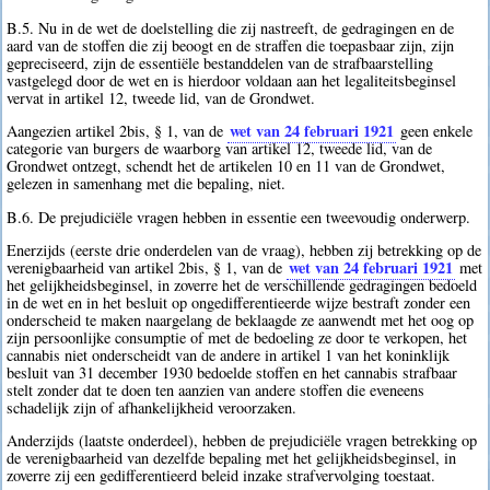
B.5. Nu in de wet de doelstelling die zij nastreeft, de gedragingen en de
aard van de stoffen die zij beoogt en de straffen die toepasbaar zijn, zijn
gepreciseerd, zijn de essentiële bestanddelen van de strafbaarstelling
vastgelegd door de wet en is hierdoor voldaan aan het legaliteitsbeginsel
vervat in artikel 12, tweede lid, van de Grondwet.
wet van 24 februari 1921
Aangezien artikel 2bis, § 1, van de
geen enkele
categorie van burgers de waarborg van artikel 12, tweede lid, van de
Grondwet ontzegt, schendt het de artikelen 10 en 11 van de Grondwet,
gelezen in samenhang met die bepaling, niet.
B.6. De prejudiciële vragen hebben in essentie een tweevoudig onderwerp.
Enerzijds (eerste drie onderdelen van de vraag), hebben zij betrekking op de
wet van 24 februari 1921
verenigbaarheid van artikel 2bis, § 1, van de
met
het gelijkheidsbeginsel, in zoverre het de verschillende gedragingen bedoeld
in de wet en in het besluit op ongedifferentieerde wijze bestraft zonder een
onderscheid te maken naargelang de beklaagde ze aanwendt met het oog op
zijn persoonlijke consumptie of met de bedoeling ze door te verkopen, het
cannabis niet onderscheidt van de andere in artikel 1 van het koninklijk
besluit van 31 december 1930 bedoelde stoffen en het cannabis strafbaar
stelt zonder dat te doen ten aanzien van andere stoffen die eveneens
schadelijk zijn of afhankelijkheid veroorzaken.
Anderzijds (laatste onderdeel), hebben de prejudiciële vragen betrekking op
de verenigbaarheid van dezelfde bepaling met het gelijkheidsbeginsel, in
zoverre zij een gedifferentieerd beleid inzake strafvervolging toestaat.