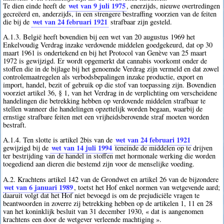
wet van 9 juli 1975
Te dien einde heeft de
, enerzijds, nieuwe overtredingen
gecreëerd en, anderzijds, in een strengere bestraffing voorzien van de feiten
wet van 24 februari 1921
die bij de
strafbaar zijn gesteld.
A.1.3. België heeft bovendien bij een wet van 20 augustus 1969 het
Enkelvoudig Verdrag inzake verdovende middelen goedgekeurd, dat op 30
maart 1961 is ondertekend en bij het Protocol van Genève van 25 maart
1972 is gewijzigd. Er wordt opgemerkt dat cannabis voorkomt onder de
stoffen die in de bijlage bij het genoemde Verdrag zijn vermeld en dat zowel
controlemaatregelen als verbodsbepalingen inzake productie, export en
import, handel, bezit of gebruik op die stof van toepassing zijn. Bovendien
voorziet artikel 36, § 1, van het Verdrag in de verplichting om verscheidene
handelingen die betrekking hebben op verdovende middelen strafbaar te
stellen wanneer die handelingen opzettelijk worden begaan, waarbij de
ernstige strafbare feiten met een vrijheidsberovende straf moeten worden
bestraft.
wet van 24 februari 1921
A.1.4. Ten slotte is artikel 2bis van de
wet van 14 juli 1994
gewijzigd bij de
teneinde de middelen op te drijven
ter bestrijding van de handel in stoffen met hormonale werking die worden
toegediend aan dieren die bestemd zijn voor de menselijke voeding.
A.2. Krachtens artikel 142 van de Grondwet en artikel 26 van de bijzondere
wet van 6 januari 1989
, toetst het Hof enkel normen van wetgevende aard;
daaruit volgt dat het Hof niet bevoegd is om de prejudiciële vragen te
beantwoorden in zoverre zij betrekking hebben op de artikelen 1, 11 en 28
van het koninklijk besluit van 31 december 1930, « dat is aangenomen
krachtens een door de wetgever verleende machtiging ».