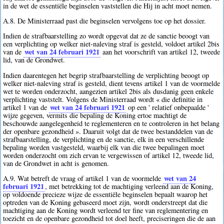
in de wet de essentiële beginselen vaststellen die Hij in acht moet nemen.
A.8. De Ministerraad past die beginselen vervolgens toe op het dossier.
Indien de strafbaarstelling zo wordt opgevat dat ze de sanctie beoogt van
een verplichting op welker niet-naleving straf is gesteld, voldoet artikel 2bis
wet van 24 februari 1921
van de
aan het voorschrift van artikel 12, tweede
lid, van de Grondwet.
Indien daarentegen het begrip strafbaarstelling de verplichting beoogt op
welker niet-naleving straf is gesteld, dient tevens artikel 1 van de voormelde
wet te worden onderzocht, aangezien artikel 2bis als dusdanig geen enkele
verplichting vaststelt. Volgens de Ministerraad wordt « die definitie in
wet van 24 februari 1921
artikel 1 van de
op een ' relatief onbepaalde '
wijze gegeven, vermits die bepaling de Koning ertoe machtigt de
beschouwde aangelegenheid te reglementeren en te controleren in het belang
der openbare gezondheid ». Daaruit volgt dat de twee bestanddelen van de
strafbaarstelling, de verplichting en de sanctie, elk in een verschillende
bepaling worden vastgesteld, waarbij elk van die twee bepalingen moet
worden onderzocht om zich ervan te vergewissen of artikel 12, tweede lid,
van de Grondwet in acht is genomen.
wet van 24
A.9. Wat betreft de vraag of artikel 1 van de voormelde
februari 1921
, met betrekking tot de machtiging verleend aan de Koning,
op voldoende precieze wijze de essentiële beginselen bepaalt waarop het
optreden van de Koning gebaseerd moet zijn, wordt onderstreept dat die
machtiging aan de Koning wordt verleend ter fine van reglementering en
toezicht en de openbare gezondheid tot doel heeft, preciseringen die de aan