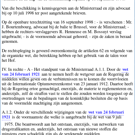
Van die beschikking is kennisgegeven aan de Ministerraad en zijn advocaat
bij op 10 juli 1998 ter post aangetekende brieven.
Op de openbare terechtzitting van 16 september 1998 : - is verschenen : Mr.
J. Bourtembourg, advocaat bij de balie te Brussel, voor de Ministerraad; -
hebben de rechters-verslaggevers R. Henneuse en M. Bossuyt verslag
uitgebracht; - is de voornoemde advocaat gehoord; - zijn de zaken in beraad
genomen.
De rechtspleging is gevoerd overeenkomstig de artikelen 62 en volgende van
de organieke wet, die betrekking hebben op het gebruik van de talen voor
het Hof.
wet
IV. In rechte - A - Het standpunt van de Ministerraad A.1.1. Door de
van 24 februari 1921
aan te nemen heeft de wetgever aan de Regering de
middelen willen geven om de verbintenissen na te komen die voortvloeien
uit de Internationale Opiumovereenkomst van 23 januari 1912. Daartoe heeft
hij de Regering ertoe gemachtigd, enerzijds, de materie te reglementeren en,
anderzijds, zelf de straffen vast te stellen die zouden worden toegepast op de
overtredingen van de bepalingen van de koninklijke besluiten die op basis
van de voormelde machtiging zijn aangenomen.
wet van 24 februari
A.1.2. Onder de verschillende wijzigingen van de
1921
is de voornaamste die welke is aangebracht bij de wet van 9 juli
1975. Die beantwoordt aan het ontstaan, enerzijds, van netwerken van
drugstrafikanten en, anderzijds, het ontstaan van nieuwe stoffen die
minstens even schadelijk zijn als de verdovende middelen.