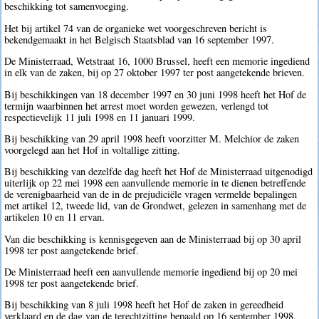
beschikking tot samenvoeging.
Het bij artikel 74 van de organieke wet voorgeschreven bericht is
bekendgemaakt in het Belgisch Staatsblad van 16 september 1997.
De Ministerraad, Wetstraat 16, 1000 Brussel, heeft een memorie ingediend
in elk van de zaken, bij op 27 oktober 1997 ter post aangetekende brieven.
Bij beschikkingen van 18 december 1997 en 30 juni 1998 heeft het Hof de
termijn waarbinnen het arrest moet worden gewezen, verlengd tot
respectievelijk 11 juli 1998 en 11 januari 1999.
Bij beschikking van 29 april 1998 heeft voorzitter M. Melchior de zaken
voorgelegd aan het Hof in voltallige zitting.
Bij beschikking van dezelfde dag heeft het Hof de Ministerraad uitgenodigd
uiterlijk op 22 mei 1998 een aanvullende memorie in te dienen betreffende
de verenigbaarheid van de in de prejudiciële vragen vermelde bepalingen
met artikel 12, tweede lid, van de Grondwet, gelezen in samenhang met de
artikelen 10 en 11 ervan.
Van die beschikking is kennisgegeven aan de Ministerraad bij op 30 april
1998 ter post aangetekende brief.
De Ministerraad heeft een aanvullende memorie ingediend bij op 20 mei
1998 ter post aangetekende brief.
Bij beschikking van 8 juli 1998 heeft het Hof de zaken in gereedheid
verklaard en de dag van de terechtzitting bepaald op 16 september 1998.