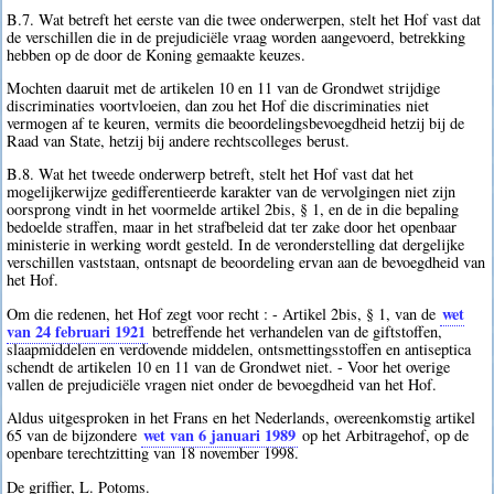
B.7. Wat betreft het eerste van die twee onderwerpen, stelt het Hof vast dat
de verschillen die in de prejudiciële vraag worden aangevoerd, betrekking
hebben op de door de Koning gemaakte keuzes.
Mochten daaruit met de artikelen 10 en 11 van de Grondwet strijdige
discriminaties voortvloeien, dan zou het Hof die discriminaties niet
vermogen af te keuren, vermits die beoordelingsbevoegdheid hetzij bij de
Raad van State, hetzij bij andere rechtscolleges berust.
B.8. Wat het tweede onderwerp betreft, stelt het Hof vast dat het
mogelijkerwijze gedifferentieerde karakter van de vervolgingen niet zijn
oorsprong vindt in het voormelde artikel 2bis, § 1, en de in die bepaling
bedoelde straffen, maar in het strafbeleid dat ter zake door het openbaar
ministerie in werking wordt gesteld. In de veronderstelling dat dergelijke
verschillen vaststaan, ontsnapt de beoordeling ervan aan de bevoegdheid van
het Hof.
wet
Om die redenen, het Hof zegt voor recht : - Artikel 2bis, § 1, van de
van 24 februari 1921
betreffende het verhandelen van de giftstoffen,
slaapmiddelen en verdovende middelen, ontsmettingsstoffen en antiseptica
schendt de artikelen 10 en 11 van de Grondwet niet. - Voor het overige
vallen de prejudiciële vragen niet onder de bevoegdheid van het Hof.
Aldus uitgesproken in het Frans en het Nederlands, overeenkomstig artikel
wet van 6 januari 1989
65 van de bijzondere
op het Arbitragehof, op de
openbare terechtzitting van 18 november 1998.
De griffier, L. Potoms.