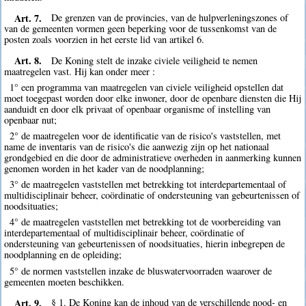
Art. 7.
De grenzen van de provincies, van de hulpverleningszones of
van de gemeenten vormen geen beperking voor de tussenkomst van de
posten zoals voorzien in het eerste lid van artikel 6.
Art. 8.
De Koning stelt de inzake civiele veiligheid te nemen
maatregelen vast. Hij kan onder meer :
1° een programma van maatregelen van civiele veiligheid opstellen dat
moet toegepast worden door elke inwoner, door de openbare diensten die Hij
aanduidt en door elk privaat of openbaar organisme of instelling van
openbaar nut;
2° de maatregelen voor de identificatie van de risico's vaststellen, met
name de inventaris van de risico's die aanwezig zijn op het nationaal
grondgebied en die door de administratieve overheden in aanmerking kunnen
genomen worden in het kader van de noodplanning;
3° de maatregelen vaststellen met betrekking tot interdepartementaal of
multidisciplinair beheer, coördinatie of ondersteuning van gebeurtenissen of
noodsituaties;
4° de maatregelen vaststellen met betrekking tot de voorbereiding van
interdepartementaal of multidisciplinair beheer, coördinatie of
ondersteuning van gebeurtenissen of noodsituaties, hierin inbegrepen de
noodplanning en de opleiding;
5° de normen vaststellen inzake de bluswatervoorraden waarover de
gemeenten moeten beschikken.
Art. 9.
§ 1. De Koning kan de inhoud van de verschillende nood- en