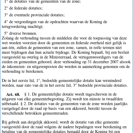
1° de dotaties van de gemeenten van de zone;
2° de federale dotaties;
3° de eventuele provinciale dotaties;
4° de vergoedingen van de opdrachten waarvan de Koning de
terugvordering machtigt;
5° diverse bronnen.
Zolang de verhouding tussen de middelen die voor de toepassing van deze
wet worden voorzien door de gemeenten en federale overheid niet gelijk is
aan één, zullen de gemeenten van een zone, samen, in reële termen niet
meer bijdragen dan hun actuele bijdrage. De Koning bepaalt, bij een besluit
vastgesteld na overleg in de Ministerraad, de vertegenwoordigers van de
steden en gemeenten gehoord, deze verhouding op 31 december 2007 alsook
de inkomsten- en uitgavenposten die worden in aanmerking genomen om de
verhouding te berekenen.
De in het eerste lid, 1°, bedoelde gemeentelijke dotatie kan verminderd
worden, naar rato van de in het eerste lid, 3° bedoelde provinciale dotaties.
Art. 68.
§ 1. De gemeentelijke dotatie wordt ingeschreven in de
uitgaven van elke gemeentebegroting. Zij wordt ten minste in twaalfden
uitbetaald. § 2. De dotaties van de gemeenten van de zone worden jaarlijks
vastgelegd door de raad op basis van een akkoord, bereikt tussen de
verschillende betrokken gemeenteraden.
Bij gebrek aan dergelijk akkoord, wordt de dotatie van elke gemeente
vastgesteld door de raad volgens de nadere bepalingen voor berekening en
betaling van de gemeentelijke dotaties bepaald door de Koning bij een