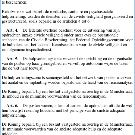
te beschermen.
Behalve voor wat betreft de medische, sanitaire en psychosociale
hulpverlening, worden de diensten van de civiele veiligheid georganiseerd en
gestructureerd, zoals bepaald in de artikelen 4 tot 6.
Art. 4.
De federale overheid beschikt voor de uitvoering van zijn
opdrachten inzake civiele veiligheid onder meer over de operationele
eenheden van de Civiele Bescherming, het Federaal Opleidingscentrum voor
de hulpdiensten, het federaal Kenniscentrum voor de civiele veiligheid en
een algemene inspectiedienst.
Art. 5.
De hulpverleningszone verzekert de oprichting en de organisatie
van de posten op haar grondgebied en vervult op autonome wijze de taken
die de wet haar toewijst.
De hulpverleningszone is samengesteld uit het netwerk van posten waarvan
het aantal en de inplanting worden bepaald aan de hand van de risicoanalyse.
De Koning bepaalt, bij een besluit vastgesteld na overleg in de Ministerraad,
de inhoud en de minimale voorwaarden van de risicoanalyse.
Art. 6.
De posten voeren, alleen of samen, de opdrachten uit die de wet
hun toewijst rekening houdend met het principe van de snelste adequate
hulpverlening.
De Koning bepaalt, bij een besluit vastgesteld na overleg in de Ministerraad,
de minimale voorwaarden van de snelste adequate hulp en de adequate
middelen.