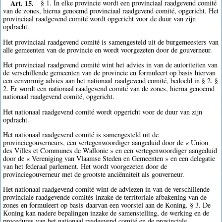
Art. 15.
§ 1. In elke provincie wordt een provinciaal raadgevend comité
van de zones, hierna genoemd provinciaal raadgevend comité, opgericht. Het
provinciaal raadgevend comité wordt opgericht voor de duur van zijn
opdracht.
Het provinciaal raadgevend comité is samengesteld uit de burgemeesters van
alle gemeenten van de provincie en wordt voorgezeten door de gouverneur.
Het provinciaal raadgevend comité wint het advies in van de autoriteiten van
de verschillende gemeenten van de provincie en formuleert op basis hiervan
een eenvormig advies aan het nationaal raadgevend comité, bedoeld in § 2. §
2. Er wordt een nationaal raadgevend comité van de zones, hierna genoemd
nationaal raadgevend comité, opgericht.
Het nationaal raadgevend comité wordt opgericht voor de duur van zijn
opdracht.
Het nationaal raadgevend comité is samengesteld uit de
provinciegouverneurs, een vertegenwoordiger aangeduid door de « Union
des Villes et Communes de Wallonie » en een vertegenwoordiger aangeduid
door de « Vereniging van Vlaamse Steden en Gemeenten » en een delegatie
van het federaal parlement. Het wordt voorgezeten door de
provinciegouverneur met de grootste anciënniteit als gouverneur.
Het nationaal raadgevend comité wint de adviezen in van de verschillende
provinciale raadgevende comités inzake de territoriale afbakening van de
zones en formuleert op basis daarvan een voorstel aan de Koning. § 3. De
Koning kan nadere bepalingen inzake de samenstelling, de werking en de
procedures van het nationaal raadgevend comité en de provinciale