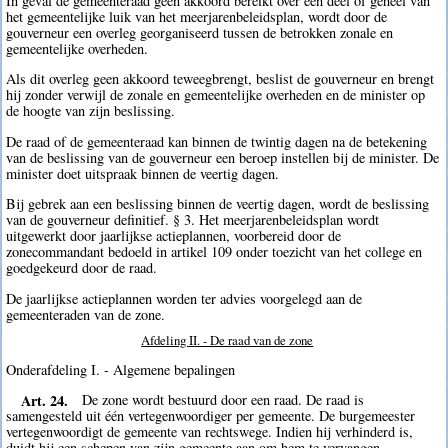
In geval de gemeenteraad geen akkoord bereikt over een deel of geheel van
het gemeentelijke luik van het meerjarenbeleidsplan, wordt door de
gouverneur een overleg georganiseerd tussen de betrokken zonale en
gemeentelijke overheden.
Als dit overleg geen akkoord teweegbrengt, beslist de gouverneur en brengt
hij zonder verwijl de zonale en gemeentelijke overheden en de minister op
de hoogte van zijn beslissing.
De raad of de gemeenteraad kan binnen de twintig dagen na de betekening
van de beslissing van de gouverneur een beroep instellen bij de minister. De
minister doet uitspraak binnen de veertig dagen.
Bij gebrek aan een beslissing binnen de veertig dagen, wordt de beslissing
van de gouverneur definitief. § 3. Het meerjarenbeleidsplan wordt
uitgewerkt door jaarlijkse actieplannen, voorbereid door de
zonecommandant bedoeld in artikel 109 onder toezicht van het college en
goedgekeurd door de raad.
De jaarlijkse actieplannen worden ter advies voorgelegd aan de
gemeenteraden van de zone.
Afdeling II. - De raad van de zone
Onderafdeling I. - Algemene bepalingen
Art. 24.
De zone wordt bestuurd door een raad. De raad is
samengesteld uit één vertegenwoordiger per gemeente. De burgemeester
vertegenwoordigt de gemeente van rechtswege. Indien hij verhinderd is,
duidt hij een schepen van zijn gemeente aan om hem te vervangen.