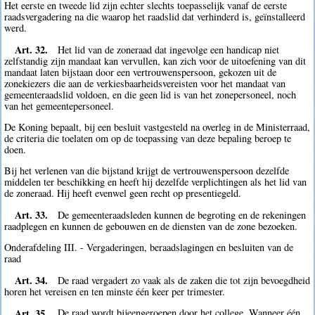
Het eerste en tweede lid zijn echter slechts toepasselijk vanaf de eerste
raadsvergadering na die waarop het raadslid dat verhinderd is, geïnstalleerd
werd.
Art. 32.
Het lid van de zoneraad dat ingevolge een handicap niet
zelfstandig zijn mandaat kan vervullen, kan zich voor de uitoefening van dit
mandaat laten bijstaan door een vertrouwenspersoon, gekozen uit de
zonekiezers die aan de verkiesbaarheidsvereisten voor het mandaat van
gemeenteraadslid voldoen, en die geen lid is van het zonepersoneel, noch
van het gemeentepersoneel.
De Koning bepaalt, bij een besluit vastgesteld na overleg in de Ministerraad,
de criteria die toelaten om op de toepassing van deze bepaling beroep te
doen.
Bij het verlenen van die bijstand krijgt de vertrouwenspersoon dezelfde
middelen ter beschikking en heeft hij dezelfde verplichtingen als het lid van
de zoneraad. Hij heeft evenwel geen recht op presentiegeld.
Art. 33.
De gemeenteraadsleden kunnen de begroting en de rekeningen
raadplegen en kunnen de gebouwen en de diensten van de zone bezoeken.
Onderafdeling III. - Vergaderingen, beraadslagingen en besluiten van de
raad
Art. 34.
De raad vergadert zo vaak als de zaken die tot zijn bevoegdheid
horen het vereisen en ten minste één keer per trimester.
Art. 35.
De raad wordt bijeengeroepen door het college. Wanneer één