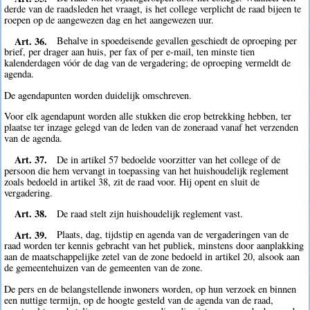
derde van de raadsleden het vraagt, is het college verplicht de raad bijeen te
roepen op de aangewezen dag en het aangewezen uur.
Art. 36.
Behalve in spoedeisende gevallen geschiedt de oproeping per
brief, per drager aan huis, per fax of per e-mail, ten minste tien
kalenderdagen vóór de dag van de vergadering; de oproeping vermeldt de
agenda.
De agendapunten worden duidelijk omschreven.
Voor elk agendapunt worden alle stukken die erop betrekking hebben, ter
plaatse ter inzage gelegd van de leden van de zoneraad vanaf het verzenden
van de agenda.
Art. 37.
De in artikel 57 bedoelde voorzitter van het college of de
persoon die hem vervangt in toepassing van het huishoudelijk reglement
zoals bedoeld in artikel 38, zit de raad voor. Hij opent en sluit de
vergadering.
Art. 38.
De raad stelt zijn huishoudelijk reglement vast.
Art. 39.
Plaats, dag, tijdstip en agenda van de vergaderingen van de
raad worden ter kennis gebracht van het publiek, minstens door aanplakking
aan de maatschappelijke zetel van de zone bedoeld in artikel 20, alsook aan
de gemeentehuizen van de gemeenten van de zone.
De pers en de belangstellende inwoners worden, op hun verzoek en binnen
een nuttige termijn, op de hoogte gesteld van de agenda van de raad,