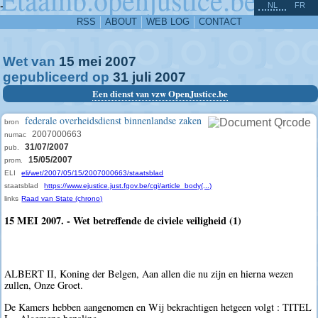
^
-
NL
FR
RSS
ABOUT
WEB LOG
CONTACT
Wet van
15
mei
2007
gepubliceerd op
31
juli
2007
Een dienst van vzw OpenJustice.be
federale overheidsdienst binnenlandse zaken
bron
2007000663
numac
31/07/2007
pub.
15/05/2007
prom.
ELI
eli/wet/2007/05/15/2007000663/staatsblad
staatsblad
https://www.ejustice.just.fgov.be/cgi/article_body(...)
links
Raad van State (chrono)
15 MEI 2007. - Wet betreffende de civiele veiligheid (1)
ALBERT II, Koning der Belgen, Aan allen die nu zijn en hierna wezen
zullen, Onze Groet.
De Kamers hebben aangenomen en Wij bekrachtigen hetgeen volgt : TITEL