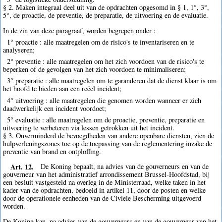
§ 2. Maken integraal deel uit van de opdrachten opgesomd in § 1, 1°, 3°,
5°, de proactie, de preventie, de preparatie, de uitvoering en de evaluatie.
In de zin van deze paragraaf, worden begrepen onder :
1° proactie : alle maatregelen om de risico's te inventariseren en te
analyseren;
2° preventie : alle maatregelen om het zich voordoen van de risico's te
beperken of de gevolgen van het zich voordoen te minimaliseren;
3° preparatie : alle maatregelen om te garanderen dat de dienst klaar is om
het hoofd te bieden aan een reëel incident;
4° uitvoering : alle maatregelen die genomen worden wanneer er zich
daadwerkelijk een incident voordoet;
5° evaluatie : alle maatregelen om de proactie, preventie, preparatie en
uitvoering te verbeteren via lessen getrokken uit het incident.
§ 3. Onverminderd de bevoegdheden van andere openbare diensten, zien de
hulpverleningszones toe op de toepassing van de reglementering inzake de
preventie van brand en ontploffing.
Art. 12.
De Koning bepaalt, na advies van de gouverneurs en van de
gouverneur van het administratief arrondissement Brussel-Hoofdstad, bij
een besluit vastgesteld na overleg in de Ministerraad, welke taken in het
kader van de opdrachten, bedoeld in artikel 11, door de posten en welke
door de operationele eenheden van de Civiele Bescherming uitgevoerd
worden.
De Koning kan, na advies van de gouverneurs en van de gouverneur van het