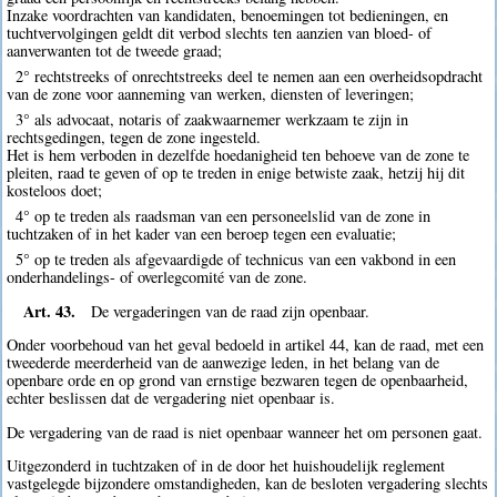
Inzake voordrachten van kandidaten, benoemingen tot bedieningen, en
tuchtvervolgingen geldt dit verbod slechts ten aanzien van bloed- of
aanverwanten tot de tweede graad;
2° rechtstreeks of onrechtstreeks deel te nemen aan een overheidsopdracht
van de zone voor aanneming van werken, diensten of leveringen;
3° als advocaat, notaris of zaakwaarnemer werkzaam te zijn in
rechtsgedingen, tegen de zone ingesteld.
Het is hem verboden in dezelfde hoedanigheid ten behoeve van de zone te
pleiten, raad te geven of op te treden in enige betwiste zaak, hetzij hij dit
kosteloos doet;
4° op te treden als raadsman van een personeelslid van de zone in
tuchtzaken of in het kader van een beroep tegen een evaluatie;
5° op te treden als afgevaardigde of technicus van een vakbond in een
onderhandelings- of overlegcomité van de zone.
Art. 43.
De vergaderingen van de raad zijn openbaar.
Onder voorbehoud van het geval bedoeld in artikel 44, kan de raad, met een
tweederde meerderheid van de aanwezige leden, in het belang van de
openbare orde en op grond van ernstige bezwaren tegen de openbaarheid,
echter beslissen dat de vergadering niet openbaar is.
De vergadering van de raad is niet openbaar wanneer het om personen gaat.
Uitgezonderd in tuchtzaken of in de door het huishoudelijk reglement
vastgelegde bijzondere omstandigheden, kan de besloten vergadering slechts