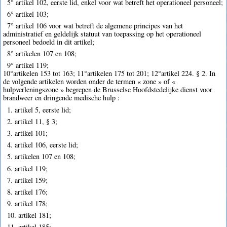
5° artikel 102, eerste lid, enkel voor wat betreft het operationeel personeel;
6° artikel 103;
7° artikel 106 voor wat betreft de algemene principes van het
administratief en geldelijk statuut van toepassing op het operationeel
personeel bedoeld in dit artikel;
8° artikelen 107 en 108;
9° artikel 119;
10°artikelen 153 tot 163; 11°artikelen 175 tot 201; 12°artikel 224. § 2. In
de volgende artikelen worden onder de termen « zone » of «
hulpverleningszone » begrepen de Brusselse Hoofdstedelijke dienst voor
brandweer en dringende medische hulp :
1. artikel 5, eerste lid;
2. artikel 11, § 3;
3. artikel 101;
4. artikel 106, eerste lid;
5. artikelen 107 en 108;
6. artikel 119;
7. artikel 159;
8. artikel 176;
9. artikel 178;
10. artikel 181;
11. artikel 185;