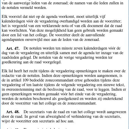
van de aanwezige leden van de zoneraad; de namen van die leden zullen in
de notulen vermeld worden.
Elk voorstel dat niet op de agenda voorkomt, moet uiterlijk vijf
kalenderdagen vóór de vergadering overhandigd worden aan de voorzitter;
het is vergezeld van een verklarende nota of van elk document dat de raad
kan voorlichten. Van deze mogelijkheid kan geen gebruik worden gemaakt
door een lid van het college. De voorzitter deelt de aanvullende
agendapunten onverwijld mee aan de leden van de zoneraad.
Art. 47.
De notulen worden ten minste zeven kalenderdagen vóór de
dag van de vergadering en uiterlijk samen met de agenda ter inzage van de
raadsleden gelegd. De notulen van de vorige vergadering worden ter
goedkeuring aan de raad voorgelegd.
Elk lid heeft het recht tijdens de vergadering opmerkingen te maken over de
redactie van de notulen. Indien deze opmerkingen worden aangenomen, is
de in artikel 109 bedoelde zonecommandant ertoe gehouden tijdens deze
vergadering of ten laatste tijdens de volgende vergadering een nieuwe tekst,
in overeenstemming met de beslissing van de raad, voor te leggen. Indien er
geen opmerkingen worden gemaakt vóór het einde van de vergadering,
worden de notulen beschouwd als goedgekeurd en worden zij ondertekend
door de voorzitter van het college en de zonecommandant.
Art. 48.
De secretaris van de raad en van het college wordt aangewezen
door de raad. In geval van afwezigheid of verhindering van de secretaris,
wijst de voorzitter een secretaris ad hoc aan.