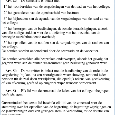
Art. 49.
De secretaris is belast met :
1° het voorbereiden van de vergaderingen van de raad en van het college;
2° het garanderen van de openbaarheid van bestuur;
3° het bijhouden van de agenda van de vergaderingen van de raad en van
het college;
4° het bezorgen van de beslissingen, de zonale beraadslagingen, alsook
van alle nodige stukken voor de uitoefening van het toezicht, aan de
bevoegde toezichthoudende overheid;
5° het opstellen van de notulen van de vergaderingen van de raad en van
het college.
De notulen worden ondertekend door de secretaris en de voorzitter.
De notulen vermelden alle besproken onderwerpen, alsook het gevolg dat
gegeven werd aan de punten waaromtrent geen beslissing genomen werd.
Art. 50.
De voorzitter is belast met de handhaving van de orde in de
vergadering; hij kan, na een voorafgaande waarschuwing, terstond ieder
persoon uit de zaal doen verwijderen, die openlijk tekens van goedkeuring
of van afkeuring geeft of op enigerlei wijze wanorde veroorzaakt.
Art. 51.
Elk lid van de zoneraad, de leden van het college inbegrepen,
heeft één stem.
Onverminderd het eerste lid beschikt elk lid van de zoneraad voor de
stemming over het opstellen van de begroting, de begrotingswijzigingen en
de jaarrekeningen over een gewogen stem in verhouding tot de dotatie van
zijn gemeente.