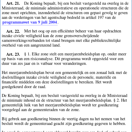
Art. 21.
De Koning bepaalt, bij een besluit vastgesteld na overleg in de
Ministerraad, de minimale administratieve en operationele structuren die de
zone moet oprichten, inzonderheid de structuren om gepast gevolg te geven
aan de vorderingen van het agentschap bedoeld in artikel 197 van de
programmawet van 9 juli 2004
.
Art. 22.
Met het oog op een efficiënter beheer van haar opdrachten
inzake civiele veiligheid kan de zone grensoverschrijdende
samenwerkingsverbanden tot stand brengen met elke publiekrechtelijke
overheid van een aangrenzend land.
Art. 23.
§ 1. Elke zone stelt een meerjarenbeleidsplan op, onder meer
op basis van een risicoanalyse. Dit programma wordt opgesteld voor een
duur van zes jaar en is vatbaar voor veranderingen.
Het meerjarenbeleidsplan bevat een gemeentelijk en een zonaal luik met de
doelstellingen inzake civiele veiligheid en de personele, materiële en
financiële middelen om deze doelstellingen te bereiken. Het wordt
goedgekeurd door de raad.
De Koning bepaalt, bij een besluit vastgesteld na overleg in de Ministeraad
de minimale inhoud en de structuur van het meerjarenbeleidsplan. § 2. Het
gemeentelijk luik van het meerjarenbeleidsplan wordt ter goedkeuring
voorgelegd aan de gemeenteraden van de zone.
Bij gebrek aan goedkeuring binnen de veertig dagen na het nemen van het
besluit wordt de gemeenteraad geacht zijn goedkeuring gegeven te hebben.