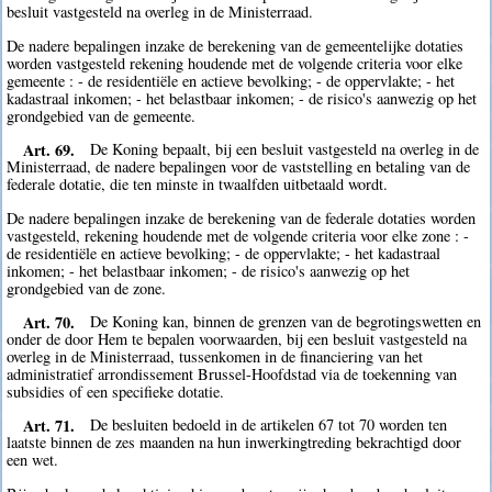
besluit vastgesteld na overleg in de Ministerraad.
De nadere bepalingen inzake de berekening van de gemeentelijke dotaties
worden vastgesteld rekening houdende met de volgende criteria voor elke
gemeente : - de residentiële en actieve bevolking; - de oppervlakte; - het
kadastraal inkomen; - het belastbaar inkomen; - de risico's aanwezig op het
grondgebied van de gemeente.
Art. 69.
De Koning bepaalt, bij een besluit vastgesteld na overleg in de
Ministerraad, de nadere bepalingen voor de vaststelling en betaling van de
federale dotatie, die ten minste in twaalfden uitbetaald wordt.
De nadere bepalingen inzake de berekening van de federale dotaties worden
vastgesteld, rekening houdende met de volgende criteria voor elke zone : -
de residentiële en actieve bevolking; - de oppervlakte; - het kadastraal
inkomen; - het belastbaar inkomen; - de risico's aanwezig op het
grondgebied van de zone.
Art. 70.
De Koning kan, binnen de grenzen van de begrotingswetten en
onder de door Hem te bepalen voorwaarden, bij een besluit vastgesteld na
overleg in de Ministerraad, tussenkomen in de financiering van het
administratief arrondissement Brussel-Hoofdstad via de toekenning van
subsidies of een specifieke dotatie.
Art. 71.
De besluiten bedoeld in de artikelen 67 tot 70 worden ten
laatste binnen de zes maanden na hun inwerkingtreding bekrachtigd door
een wet.