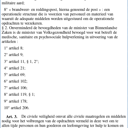
militaire aard;
8° « brandweer- en reddingspost, hierna genoemd de post » : een
operationele structuur die is voorzien van personeel en materieel van
waaruit de adequate middelen worden uitgestuurd om de operationele
opdrachten te verzekeren.
§ 2. Onverminderd de bevoegdheden van de minister van Binnenlandse
Zaken is de minister van Volksgezondheid bevoegd voor wat betreft de
medische, sanitaire en psychosociale hulpverlening in uitvoering van de
artikelen :
1° artikel 8;
2° artikel 9;
3° artikel 11, § 1, 2°;
4° artikel 21;
5° artikel 69;
6° artikel 102;
7° artikel 106;
8° artikel 119, § 1;
9° artikel 178;
10° artikel 206.
Art. 3.
De civiele veiligheid omvat alle civiele maatregelen en middelen
nodig voor het volbrengen van de opdrachten vermeld in deze wet om te
allen tijde personen en hun goederen en leefomgeving ter hulp te komen en