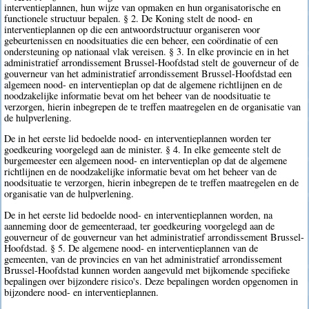
interventieplannen, hun wijze van opmaken en hun organisatorische en
functionele structuur bepalen. § 2. De Koning stelt de nood- en
interventieplannen op die een antwoordstructuur organiseren voor
gebeurtenissen en noodsituaties die een beheer, een coördinatie of een
ondersteuning op nationaal vlak vereisen. § 3. In elke provincie en in het
administratief arrondissement Brussel-Hoofdstad stelt de gouverneur of de
gouverneur van het administratief arrondissement Brussel-Hoofdstad een
algemeen nood- en interventieplan op dat de algemene richtlijnen en de
noodzakelijke informatie bevat om het beheer van de noodsituatie te
verzorgen, hierin inbegrepen de te treffen maatregelen en de organisatie van
de hulpverlening.
De in het eerste lid bedoelde nood- en interventieplannen worden ter
goedkeuring voorgelegd aan de minister. § 4. In elke gemeente stelt de
burgemeester een algemeen nood- en interventieplan op dat de algemene
richtlijnen en de noodzakelijke informatie bevat om het beheer van de
noodsituatie te verzorgen, hierin inbegrepen de te treffen maatregelen en de
organisatie van de hulpverlening.
De in het eerste lid bedoelde nood- en interventieplannen worden, na
aanneming door de gemeenteraad, ter goedkeuring voorgelegd aan de
gouverneur of de gouverneur van het administratief arrondissement Brussel-
Hoofdstad. § 5. De algemene nood- en interventieplannen van de
gemeenten, van de provincies en van het administratief arrondissement
Brussel-Hoofdstad kunnen worden aangevuld met bijkomende specifieke
bepalingen over bijzondere risico's. Deze bepalingen worden opgenomen in
bijzondere nood- en interventieplannen.