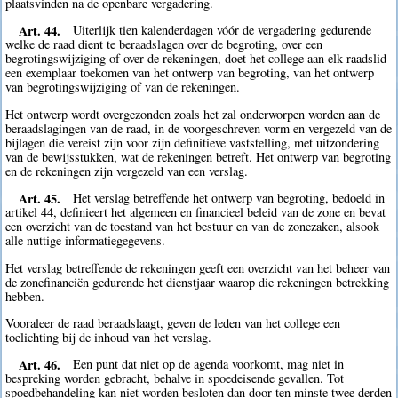
plaatsvinden na de openbare vergadering.
Art. 44.
Uiterlijk tien kalenderdagen vóór de vergadering gedurende
welke de raad dient te beraadslagen over de begroting, over een
begrotingswijziging of over de rekeningen, doet het college aan elk raadslid
een exemplaar toekomen van het ontwerp van begroting, van het ontwerp
van begrotingswijziging of van de rekeningen.
Het ontwerp wordt overgezonden zoals het zal onderworpen worden aan de
beraadslagingen van de raad, in de voorgeschreven vorm en vergezeld van de
bijlagen die vereist zijn voor zijn definitieve vaststelling, met uitzondering
van de bewijsstukken, wat de rekeningen betreft. Het ontwerp van begroting
en de rekeningen zijn vergezeld van een verslag.
Art. 45.
Het verslag betreffende het ontwerp van begroting, bedoeld in
artikel 44, definieert het algemeen en financieel beleid van de zone en bevat
een overzicht van de toestand van het bestuur en van de zonezaken, alsook
alle nuttige informatiegegevens.
Het verslag betreffende de rekeningen geeft een overzicht van het beheer van
de zonefinanciën gedurende het dienstjaar waarop die rekeningen betrekking
hebben.
Vooraleer de raad beraadslaagt, geven de leden van het college een
toelichting bij de inhoud van het verslag.
Art. 46.
Een punt dat niet op de agenda voorkomt, mag niet in
bespreking worden gebracht, behalve in spoedeisende gevallen. Tot
spoedbehandeling kan niet worden besloten dan door ten minste twee derden