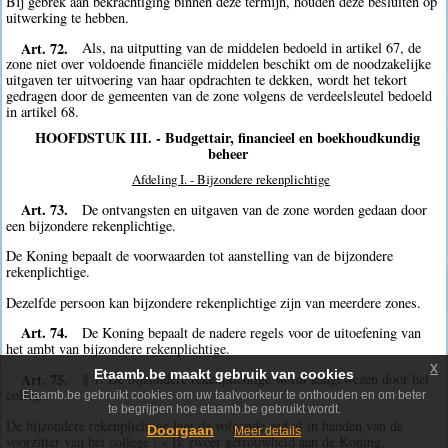
Bij gebrek aan bekrachtiging binnen deze termijn, houden deze besluiten op
uitwerking te hebben.
Art. 72.
Als, na uitputting van de middelen bedoeld in artikel 67, de
zone niet over voldoende financiële middelen beschikt om de noodzakelijke
uitgaven ter uitvoering van haar opdrachten te dekken, wordt het tekort
gedragen door de gemeenten van de zone volgens de verdeelsleutel bedoeld
in artikel 68.
HOOFDSTUK III. - Budgettair, financieel en boekhoudkundig
beheer
Afdeling I. - Bijzondere rekenplichtige
Art. 73.
De ontvangsten en uitgaven van de zone worden gedaan door
een bijzondere rekenplichtige.
De Koning bepaalt de voorwaarden tot aanstelling van de bijzondere
rekenplichtige.
Dezelfde persoon kan bijzondere rekenplichtige zijn van meerdere zones.
Art. 74.
De Koning bepaalt de nadere regels voor de uitoefening van
het ambt van bijzondere rekenplichtige.
x
Etaamb.be maakt gebruik van cookies
Art. 75.
§ 1. De bijzondere rekenplichtige wordt aangewezen door het
college.
Etaamb.be gebruikt cookies om uw taalvoorkeur te onthouden en om beter
te begrijpen hoe etaamb.be gebruikt wordt.
De bijzondere rekenplichtige legt de volgende eed af in handen van de
Doorgaan
Meer details
voorzitter van het college : « Ik zweer getrouwheid aan de Koning,