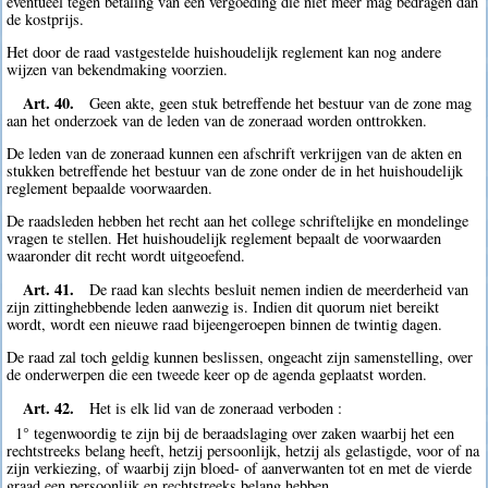
eventueel tegen betaling van een vergoeding die niet meer mag bedragen dan
de kostprijs.
Het door de raad vastgestelde huishoudelijk reglement kan nog andere
wijzen van bekendmaking voorzien.
Art. 40.
Geen akte, geen stuk betreffende het bestuur van de zone mag
aan het onderzoek van de leden van de zoneraad worden onttrokken.
De leden van de zoneraad kunnen een afschrift verkrijgen van de akten en
stukken betreffende het bestuur van de zone onder de in het huishoudelijk
reglement bepaalde voorwaarden.
De raadsleden hebben het recht aan het college schriftelijke en mondelinge
vragen te stellen. Het huishoudelijk reglement bepaalt de voorwaarden
waaronder dit recht wordt uitgeoefend.
Art. 41.
De raad kan slechts besluit nemen indien de meerderheid van
zijn zittinghebbende leden aanwezig is. Indien dit quorum niet bereikt
wordt, wordt een nieuwe raad bijeengeroepen binnen de twintig dagen.
De raad zal toch geldig kunnen beslissen, ongeacht zijn samenstelling, over
de onderwerpen die een tweede keer op de agenda geplaatst worden.
Art. 42.
Het is elk lid van de zoneraad verboden :
1° tegenwoordig te zijn bij de beraadslaging over zaken waarbij het een
rechtstreeks belang heeft, hetzij persoonlijk, hetzij als gelastigde, voor of na
zijn verkiezing, of waarbij zijn bloed- of aanverwanten tot en met de vierde
graad een persoonlijk en rechtstreeks belang hebben.