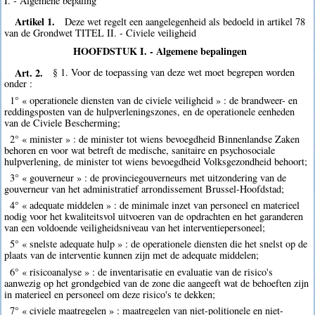
I. - Algemene bepaling
Artikel 1.
Deze wet regelt een aangelegenheid als bedoeld in artikel 78
van de Grondwet TITEL II. - Civiele veiligheid
HOOFDSTUK I. - Algemene bepalingen
Art. 2.
§ 1. Voor de toepassing van deze wet moet begrepen worden
onder :
1° « operationele diensten van de civiele veiligheid » : de brandweer- en
reddingsposten van de hulpverleningszones, en de operationele eenheden
van de Civiele Bescherming;
2° « minister » : de minister tot wiens bevoegdheid Binnenlandse Zaken
behoren en voor wat betreft de medische, sanitaire en psychosociale
hulpverlening, de minister tot wiens bevoegdheid Volksgezondheid behoort;
3° « gouverneur » : de provinciegouverneurs met uitzondering van de
gouverneur van het administratief arrondissement Brussel-Hoofdstad;
4° « adequate middelen » : de minimale inzet van personeel en materieel
nodig voor het kwaliteitsvol uitvoeren van de opdrachten en het garanderen
van een voldoende veiligheidsniveau van het interventiepersoneel;
5° « snelste adequate hulp » : de operationele diensten die het snelst op de
plaats van de interventie kunnen zijn met de adequate middelen;
6° « risicoanalyse » : de inventarisatie en evaluatie van de risico's
aanwezig op het grondgebied van de zone die aangeeft wat de behoeften zijn
in materieel en personeel om deze risico's te dekken;
7° « civiele maatregelen » : maatregelen van niet-politionele en niet-