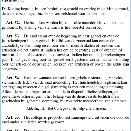
De Koning bepaalt, bij een besluit vastgesteld na overleg in de Ministerraad,
de nadere bepalingen inzake de verdeelsleutel voor de stemmen.
Art. 52.
De besluiten worden bij volstrekte meerderheid van stemmen
genomen; bij staking van stemmen is het voorstel verworpen.
Art. 53.
De raad stemt over de begroting in haar geheel en over de
jaarrekeningen in hun geheel. Elk lid van de zoneraad kan echter de
afzonderlijke stemming eisen over één of meer artikelen of reeksen van
artikelen die het aanwijst, indien het om de begroting gaat of over één of
meer artikelen of posten die het aanwijst, indien het om de jaarrekeningen
gaat. In dat geval mag over het geheel eerst gestemd worden na de stemming
over het artikel of de artikelen, reeksen van artikelen of posten die aldus zijn
aangewezen.
Art. 54.
Behalve wanneer de wet in een geheime stemming voorziet,
stemmen de leden van de raad mondeling. Het huishoudelijk reglement kan
een regeling invoeren die gelijkwaardig is met een mondelinge stemming.
Alleen de benoemingen tot ambten, de in disponibiliteitsstellingen, de
preventieve schorsingen in het belang van de dienst en de tuchtstraffen
geschieden bij geheime stemming, bij volstrekte meerderheid van stemmen.
Afdeling III. - Het College van de hulpverleningszone
Art. 55.
Het college is proportioneel samengesteld uit leden die door de
raad onder zijn leden werden gekozen.
Art. 56.
De zonecommandant neemt deel aan de vergaderingen van het