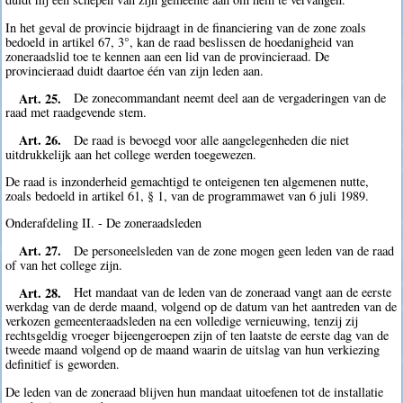
In het geval de provincie bijdraagt in de financiering van de zone zoals
bedoeld in artikel 67, 3°, kan de raad beslissen de hoedanigheid van
zoneraadslid toe te kennen aan een lid van de provincieraad. De
provincieraad duidt daartoe één van zijn leden aan.
Art. 25.
De zonecommandant neemt deel aan de vergaderingen van de
raad met raadgevende stem.
Art. 26.
De raad is bevoegd voor alle aangelegenheden die niet
uitdrukkelijk aan het college werden toegewezen.
De raad is inzonderheid gemachtigd te onteigenen ten algemenen nutte,
zoals bedoeld in artikel 61, § 1, van de programmawet van 6 juli 1989.
Onderafdeling II. - De zoneraadsleden
Art. 27.
De personeelsleden van de zone mogen geen leden van de raad
of van het college zijn.
Art. 28.
Het mandaat van de leden van de zoneraad vangt aan de eerste
werkdag van de derde maand, volgend op de datum van het aantreden van de
verkozen gemeenteraadsleden na een volledige vernieuwing, tenzij zij
rechtsgeldig vroeger bijeengeroepen zijn of ten laatste de eerste dag van de
tweede maand volgend op de maand waarin de uitslag van hun verkiezing
definitief is geworden.
De leden van de zoneraad blijven hun mandaat uitoefenen tot de installatie