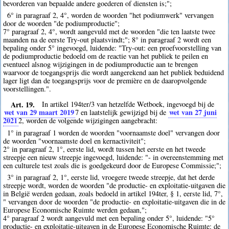
bevorderen van bepaalde andere goederen of diensten is;";
6° in paragraaf 2, 4°, worden de woorden "het podiumwerk" vervangen
door de woorden "de podiumproductie";
7° paragraaf 2, 4°, wordt aangevuld met de woorden "die ten laatste twee
maanden na de eerste Try-out plaatsvindt;"; 8° in paragraaf 2 wordt een
bepaling onder 5° ingevoegd, luidende: "Try-out: een proefvoorstelling van
de podiumproductie bedoeld om de reactie van het publiek te peilen en
eventueel alsnog wijzigingen in de podiumproductie aan te brengen
waarvoor de toegangsprijs die wordt aangerekend aan het publiek beduidend
lager ligt dan de toegangsprijs voor de première en de daaropvolgende
voorstellingen.".
Art. 19.
In artikel 194ter/3 van hetzelfde Wetboek, ingevoegd bij de
wet van 29 maart 2019
wet van 27 juni
7
en laatstelijk gewijzigd bij de
2021
2
, worden de volgende wijzigingen aangebracht:
1° in paragraaf 1 worden de woorden "voornaamste doel" vervangen door
de woorden "voornaamste doel en kernactiviteit";
2° in paragraaf 2, 1°, eerste lid, wordt tussen het eerste en het tweede
streepje een nieuw streepje ingevoegd, luidende: "- in overeenstemming met
een culturele test zoals die is goedgekeurd door de Europese Commissie;";
3° in paragraaf 2, 1°, eerste lid, vroegere tweede streepje, dat het derde
streepje wordt, worden de woorden "de productie- en exploitatie-uitgaven die
in België werden gedaan, zoals bedoeld in artikel 194ter, § 1, eerste lid, 7°,
" vervangen door de woorden "de productie- en exploitatie-uitgaven die in de
Europese Economische Ruimte werden gedaan,";
4° paragraaf 2 wordt aangevuld met een bepaling onder 5°, luidende: "5°
productie- en exploitatie-uitgaven in de Europese Economische Ruimte: de