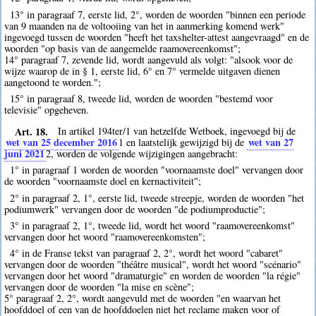
13° in paragraaf 7, eerste lid, 2°, worden de woorden "binnen een periode
van 9 maanden na de voltooiing van het in aanmerking komend werk"
ingevoegd tussen de woorden "heeft het taxshelter-attest aangevraagd" en de
woorden "op basis van de aangemelde raamovereenkomst";
14° paragraaf 7, zevende lid, wordt aangevuld als volgt: "alsook voor de
wijze waarop de in § 1, eerste lid, 6° en 7° vermelde uitgaven dienen
aangetoond te worden.";
15° in paragraaf 8, tweede lid, worden de woorden "bestemd voor
televisie" opgeheven.
Art. 18.
In artikel 194ter/1 van hetzelfde Wetboek, ingevoegd bij de
wet van 25 december 2016
wet van 27
1
en laatstelijk gewijzigd bij de
juni 2021
2
, worden de volgende wijzigingen aangebracht:
1° in paragraaf 1 worden de woorden "voornaamste doel" vervangen door
de woorden "voornaamste doel en kernactiviteit";
2° in paragraaf 2, 1°, eerste lid, tweede streepje, worden de woorden "het
podiumwerk" vervangen door de woorden "de podiumproductie";
3° in paragraaf 2, 1°, tweede lid, wordt het woord "raamovereenkomst"
vervangen door het woord "raamovereenkomsten";
4° in de Franse tekst van paragraaf 2, 2°, wordt het woord "cabaret"
vervangen door de woorden "théâtre musical", wordt het woord "scénario"
vervangen door het woord "dramaturgie" en worden de woorden "la régie"
vervangen door de woorden "la mise en scène";
5° paragraaf 2, 2°, wordt aangevuld met de woorden "en waarvan het
hoofddoel of een van de hoofddoelen niet het reclame maken voor of