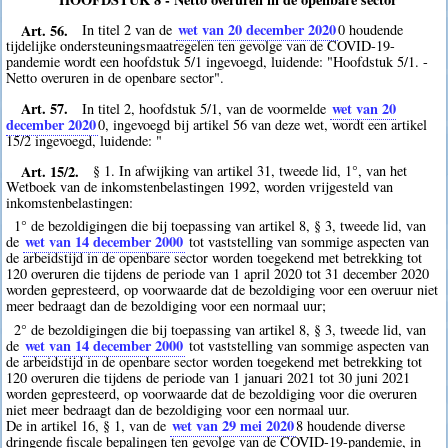
Art. 56.
wet van 20 december 2020
In titel 2 van de
0
houdende
tijdelijke ondersteuningsmaatregelen ten gevolge van de COVID-19-
pandemie wordt een hoofdstuk 5/1 ingevoegd, luidende: "Hoofdstuk 5/1. -
Netto overuren in de openbare sector".
Art. 57.
wet van 20
In titel 2, hoofdstuk 5/1, van de voormelde
december 2020
0
, ingevoegd bij artikel 56 van deze wet, wordt een artikel
15/2 ingevoegd, luidende: "
Art. 15/2.
§ 1. In afwijking van artikel 31, tweede lid, 1°, van het
Wetboek van de inkomstenbelastingen 1992, worden vrijgesteld van
inkomstenbelastingen:
1° de bezoldigingen die bij toepassing van artikel 8, § 3, tweede lid, van
wet van 14 december 2000
de
tot vaststelling van sommige aspecten van
de arbeidstijd in de openbare sector worden toegekend met betrekking tot
120 overuren die tijdens de periode van 1 april 2020 tot 31 december 2020
worden gepresteerd, op voorwaarde dat de bezoldiging voor een overuur niet
meer bedraagt dan de bezoldiging voor een normaal uur;
2° de bezoldigingen die bij toepassing van artikel 8, § 3, tweede lid, van
wet van 14 december 2000
de
tot vaststelling van sommige aspecten van
de arbeidstijd in de openbare sector worden toegekend met betrekking tot
120 overuren die tijdens de periode van 1 januari 2021 tot 30 juni 2021
worden gepresteerd, op voorwaarde dat de bezoldiging voor die overuren
niet meer bedraagt dan de bezoldiging voor een normaal uur.
wet van 29 mei 2020
De in artikel 16, § 1, van de
8
houdende diverse
dringende fiscale bepalingen ten gevolge van de COVID-19-pandemie, in