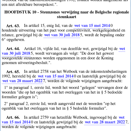
een niet aftrekbare beroepskost.".
HOOFDSTUK 10 - Steunzones verwijzing naar de Belgische regionale
steunkaart
Art. 63.
wet van 15 mei 2014
In artikel 15, enig lid, van de
0
houdende uitvoering van het pact voor competitiviteit, werkgelegenheid en
wet van 30 juli 2018
relance, gewijzigd bij de
5
, wordt de bepaling onder
6° opgeheven.
Art. 64.
wet
Artikel 16, vijfde lid, van dezelfde wet, gewijzigd bij de
van 30 juli 2018
5
, wordt vervangen als volgt: "De door het gewest
voorgestelde steunzones worden opgenomen in een door de Koning
genomen uitvoeringsbesluit.".
Art. 65.
In artikel 2758 van het Wetboek van de inkomstenbelastingen
wet van 15 mei 2014
1992, hersteld bij de
0
en laatstelijk gewijzigd bij de
wet van 28 maart 2022
7
, worden de volgende wijzigingen aangebracht:
1° in paragraaf 1, eerste lid, wordt het woord "gelegen" vervangen door de
woorden "die op het ogenblik van het overleggen van het in § 5 bedoelde
formulier gelegen is";
2° paragraaf 2, eerste lid, wordt aangevuld met de woorden "op het
ogenblik van het overleggen van het in § 5 bedoelde formulier".
Art. 66.
wet
In artikel 2759 van hetzelfde Wetboek, ingevoegd bij de
van 15 mei 2014
wet van 28 maart 2022
0
en laatstelijk gewijzigd bij de
7
,
worden de volgende wijzigingen aangebracht: