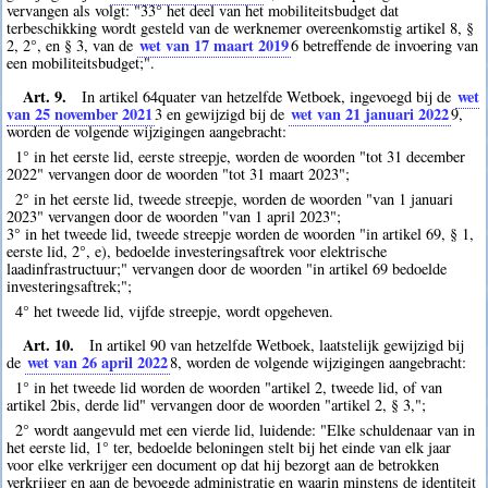
vervangen als volgt: "33° het deel van het mobiliteitsbudget dat
terbeschikking wordt gesteld van de werknemer overeenkomstig artikel 8, §
wet van 17 maart 2019
2, 2°, en § 3, van de
6
betreffende de invoering van
een mobiliteitsbudget;".
Art. 9.
wet
In artikel 64quater van hetzelfde Wetboek, ingevoegd bij de
van 25 november 2021
wet van 21 januari 2022
3
en gewijzigd bij de
9
,
worden de volgende wijzigingen aangebracht:
1° in het eerste lid, eerste streepje, worden de woorden "tot 31 december
2022" vervangen door de woorden "tot 31 maart 2023";
2° in het eerste lid, tweede streepje, worden de woorden "van 1 januari
2023" vervangen door de woorden "van 1 april 2023";
3° in het tweede lid, tweede streepje worden de woorden "in artikel 69, § 1,
eerste lid, 2°, e), bedoelde investeringsaftrek voor elektrische
laadinfrastructuur;" vervangen door de woorden "in artikel 69 bedoelde
investeringsaftrek;";
4° het tweede lid, vijfde streepje, wordt opgeheven.
Art. 10.
In artikel 90 van hetzelfde Wetboek, laatstelijk gewijzigd bij
wet van 26 april 2022
de
8
, worden de volgende wijzigingen aangebracht:
1° in het tweede lid worden de woorden "artikel 2, tweede lid, of van
artikel 2bis, derde lid" vervangen door de woorden "artikel 2, § 3,";
2° wordt aangevuld met een vierde lid, luidende: "Elke schuldenaar van in
het eerste lid, 1° ter, bedoelde beloningen stelt bij het einde van elk jaar
voor elke verkrijger een document op dat hij bezorgt aan de betrokken
verkrijger en aan de bevoegde administratie en waarin minstens de identiteit