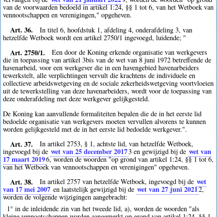
van de voorwaarden bedoeld in artikel 1:24, §§ 1 tot 6, van het Wetboek van
vennootschappen en verenigingen," opgeheven.
Art. 36.
In titel 6, hoofdstuk 1, afdeling 4, onderafdeling 3, van
hetzelfde Wetboek wordt een artikel 2750/1 ingevoegd, luidende; "
Art. 2750/1.
Een door de Koning erkende organisatie van werkgevers
die in toepassing van artikel 3bis van de wet van 8 juni 1972 betreffende de
havenarbeid, voor een werkgever die in een havengebied havenarbeiders
tewerkstelt, alle verplichtingen vervult die krachtens de individuele en
collectieve arbeidswetgeving en de sociale zekerheidswetgeving voortvloeien
uit de tewerkstelling van deze havenarbeiders, wordt voor de toepassing van
deze onderafdeling met deze werkgever gelijkgesteld.
De Koning kan aanvullende formaliteiten bepalen die de in het eerste lid
bedoelde organisatie van werkgevers moeten vervullen alvorens te kunnen
worden gelijkgesteld met de in het eerste lid bedoelde werkgever.".
Art. 37.
In artikel 2753, § 1, achtste lid, van hetzelfde Wetboek,
wet van 25 december 2017
wet van
ingevoegd bij de
3
en gewijzigd bij de
17 maart 2019
6
, worden de woorden "op grond van artikel 1:24, §§ 1 tot 6,
van het Wetboek van vennootschappen en verenigingen" opgeheven.
Art. 38.
wet
In artikel 2757 van hetzelfde Wetboek, ingevoegd bij de
van 17 mei 2007
wet van 27 juni 2021
en laatstelijk gewijzigd bij de
2
,
worden de volgende wijzigingen aangebracht:
1° in de inleidende zin van het tweede lid, a), worden de woorden "als
kleine vennootschappen worden aangemerkt op grond van artikel 1:24, §§ 1