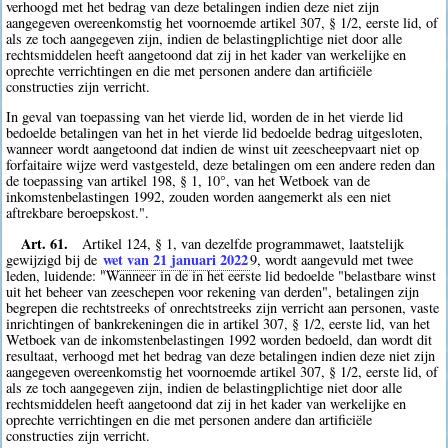
verhoogd met het bedrag van deze betalingen indien deze niet zijn
aangegeven overeenkomstig het voornoemde artikel 307, § 1/2, eerste lid, of
als ze toch aangegeven zijn, indien de belastingplichtige niet door alle
rechtsmiddelen heeft aangetoond dat zij in het kader van werkelijke en
oprechte verrichtingen en die met personen andere dan artificiële
constructies zijn verricht.
In geval van toepassing van het vierde lid, worden de in het vierde lid
bedoelde betalingen van het in het vierde lid bedoelde bedrag uitgesloten,
wanneer wordt aangetoond dat indien de winst uit zeescheepvaart niet op
forfaitaire wijze werd vastgesteld, deze betalingen om een andere reden dan
de toepassing van artikel 198, § 1, 10°, van het Wetboek van de
inkomstenbelastingen 1992, zouden worden aangemerkt als een niet
aftrekbare beroepskost.".
Art. 61.
Artikel 124, § 1, van dezelfde programmawet, laatstelijk
wet van 21 januari 2022
gewijzigd bij de
9
, wordt aangevuld met twee
leden, luidende: "Wanneer in de in het eerste lid bedoelde "belastbare winst
uit het beheer van zeeschepen voor rekening van derden", betalingen zijn
begrepen die rechtstreeks of onrechtstreeks zijn verricht aan personen, vaste
inrichtingen of bankrekeningen die in artikel 307, § 1/2, eerste lid, van het
Wetboek van de inkomstenbelastingen 1992 worden bedoeld, dan wordt dit
resultaat, verhoogd met het bedrag van deze betalingen indien deze niet zijn
aangegeven overeenkomstig het voornoemde artikel 307, § 1/2, eerste lid, of
als ze toch aangegeven zijn, indien de belastingplichtige niet door alle
rechtsmiddelen heeft aangetoond dat zij in het kader van werkelijke en
oprechte verrichtingen en die met personen andere dan artificiële
constructies zijn verricht.