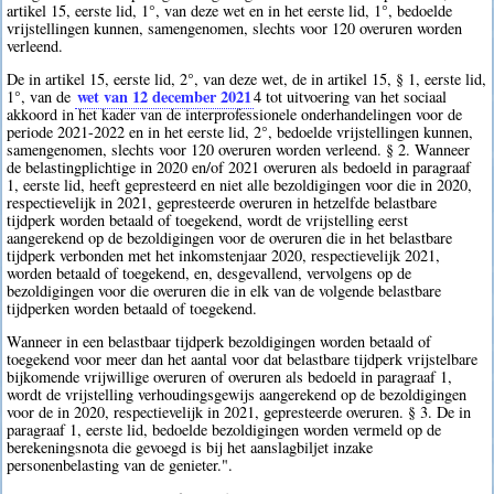
artikel 15, eerste lid, 1°, van deze wet en in het eerste lid, 1°, bedoelde
vrijstellingen kunnen, samengenomen, slechts voor 120 overuren worden
verleend.
De in artikel 15, eerste lid, 2°, van deze wet, de in artikel 15, § 1, eerste lid,
wet van 12 december 2021
1°, van de
4
tot uitvoering van het sociaal
akkoord in het kader van de interprofessionele onderhandelingen voor de
periode 2021-2022 en in het eerste lid, 2°, bedoelde vrijstellingen kunnen,
samengenomen, slechts voor 120 overuren worden verleend. § 2. Wanneer
de belastingplichtige in 2020 en/of 2021 overuren als bedoeld in paragraaf
1, eerste lid, heeft gepresteerd en niet alle bezoldigingen voor die in 2020,
respectievelijk in 2021, gepresteerde overuren in hetzelfde belastbare
tijdperk worden betaald of toegekend, wordt de vrijstelling eerst
aangerekend op de bezoldigingen voor de overuren die in het belastbare
tijdperk verbonden met het inkomstenjaar 2020, respectievelijk 2021,
worden betaald of toegekend, en, desgevallend, vervolgens op de
bezoldigingen voor die overuren die in elk van de volgende belastbare
tijdperken worden betaald of toegekend.
Wanneer in een belastbaar tijdperk bezoldigingen worden betaald of
toegekend voor meer dan het aantal voor dat belastbare tijdperk vrijstelbare
bijkomende vrijwillige overuren of overuren als bedoeld in paragraaf 1,
wordt de vrijstelling verhoudingsgewijs aangerekend op de bezoldigingen
voor de in 2020, respectievelijk in 2021, gepresteerde overuren. § 3. De in
paragraaf 1, eerste lid, bedoelde bezoldigingen worden vermeld op de
berekeningsnota die gevoegd is bij het aanslagbiljet inzake
personenbelasting van de genieter.".