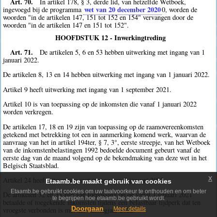
Art. 70.
In artikel 178, § 3, derde lid, van hetzelfde Wetboek,
wet van 20 december 2020
ingevoegd bij de programma
0
, worden de
woorden "in de artikelen 147, 151 tot 152 en 154" vervangen door de
woorden "in de artikelen 147 en 151 tot 152".
HOOFDSTUK 12 - Inwerkingtreding
Art. 71.
De artikelen 5, 6 en 53 hebben uitwerking met ingang van 1
januari 2022.
De artikelen 8, 13 en 14 hebben uitwerking met ingang van 1 januari 2022.
Artikel 9 heeft uitwerking met ingang van 1 september 2021.
Artikel 10 is van toepassing op de inkomsten die vanaf 1 januari 2022
worden verkregen.
De artikelen 17, 18 en 19 zijn van toepassing op de raamovereenkomsten
getekend met betrekking tot een in aanmerking komend werk, waarvan de
aanvraag van het in artikel 194ter, § 7, 3°, eerste streepje, van het Wetboek
van de inkomstenbelastingen 1992 bedoelde document gebeurt vanaf de
eerste dag van de maand volgend op de bekendmaking van deze wet in het
Belgisch Staatsblad.
x
Artikel 24 heeft uitwerking met ingang van 1 januari 2022.
Etaamb.be maakt gebruik van cookies
Etaamb.be gebruikt cookies om uw taalvoorkeur te onthouden en om beter
De artikelen 32 en 33 zijn van toepassing op de vanaf 1 januari 2021
te begrijpen hoe etaamb.be gebruikt wordt.
betaalde of toegekende inkomsten tijdens een belastbaar tijdperk dat ten
Doorgaan
Meer details
vroegste verbonden is met het aanslagjaar 2022.