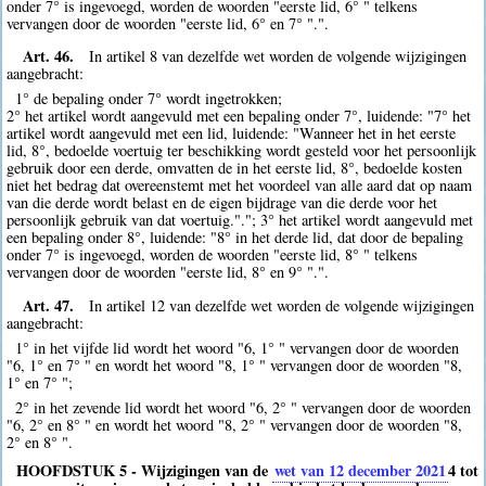
onder 7° is ingevoegd, worden de woorden "eerste lid, 6° " telkens
vervangen door de woorden "eerste lid, 6° en 7° ".".
Art. 46.
In artikel 8 van dezelfde wet worden de volgende wijzigingen
aangebracht:
1° de bepaling onder 7° wordt ingetrokken;
2° het artikel wordt aangevuld met een bepaling onder 7°, luidende: "7° het
artikel wordt aangevuld met een lid, luidende: "Wanneer het in het eerste
lid, 8°, bedoelde voertuig ter beschikking wordt gesteld voor het persoonlijk
gebruik door een derde, omvatten de in het eerste lid, 8°, bedoelde kosten
niet het bedrag dat overeenstemt met het voordeel van alle aard dat op naam
van die derde wordt belast en de eigen bijdrage van die derde voor het
persoonlijk gebruik van dat voertuig."."; 3° het artikel wordt aangevuld met
een bepaling onder 8°, luidende: "8° in het derde lid, dat door de bepaling
onder 7° is ingevoegd, worden de woorden "eerste lid, 8° " telkens
vervangen door de woorden "eerste lid, 8° en 9° ".".
Art. 47.
In artikel 12 van dezelfde wet worden de volgende wijzigingen
aangebracht:
1° in het vijfde lid wordt het woord "6, 1° " vervangen door de woorden
"6, 1° en 7° " en wordt het woord "8, 1° " vervangen door de woorden "8,
1° en 7° ";
2° in het zevende lid wordt het woord "6, 2° " vervangen door de woorden
"6, 2° en 8° " en wordt het woord "8, 2° " vervangen door de woorden "8,
2° en 8° ".
HOOFDSTUK 5 - Wijzigingen van de
wet van 12 december 2021
4
tot