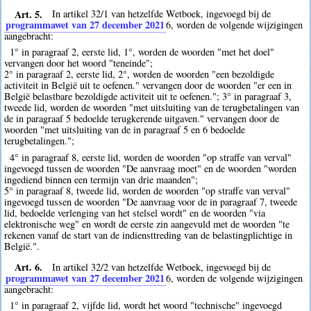
Art. 5.
In artikel 32/1 van hetzelfde Wetboek, ingevoegd bij de
programmawet van 27 december 2021
6
, worden de volgende wijzigingen
aangebracht:
1° in paragraaf 2, eerste lid, 1°, worden de woorden "met het doel"
vervangen door het woord "teneinde";
2° in paragraaf 2, eerste lid, 2°, worden de woorden "een bezoldigde
activiteit in België uit te oefenen." vervangen door de woorden "er een in
België belastbare bezoldigde activiteit uit te oefenen."; 3° in paragraaf 3,
tweede lid, worden de woorden "met uitsluiting van de terugbetalingen van
de in paragraaf 5 bedoelde terugkerende uitgaven." vervangen door de
woorden "met uitsluiting van de in paragraaf 5 en 6 bedoelde
terugbetalingen.";
4° in paragraaf 8, eerste lid, worden de woorden "op straffe van verval"
ingevoegd tussen de woorden "De aanvraag moet" en de woorden "worden
ingediend binnen een termijn van drie maanden";
5° in paragraaf 8, tweede lid, worden de woorden "op straffe van verval"
ingevoegd tussen de woorden "De aanvraag voor de in paragraaf 7, tweede
lid, bedoelde verlenging van het stelsel wordt" en de woorden "via
elektronische weg" en wordt de eerste zin aangevuld met de woorden "te
rekenen vanaf de start van de indiensttreding van de belastingplichtige in
België.".
Art. 6.
In artikel 32/2 van hetzelfde Wetboek, ingevoegd bij de
programmawet van 27 december 2021
6
, worden de volgende wijzigingen
aangebracht:
1° in paragraaf 2, vijfde lid, wordt het woord "technische" ingevoegd