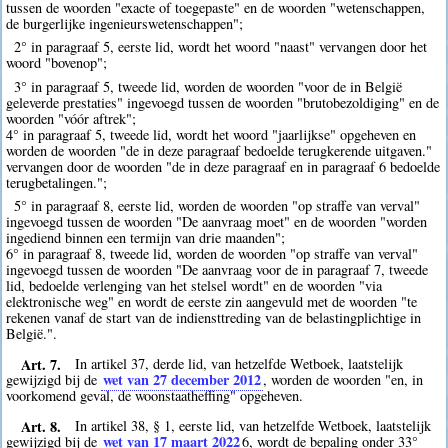
tussen de woorden "exacte of toegepaste" en de woorden "wetenschappen,
de burgerlijke ingenieurswetenschappen";
2° in paragraaf 5, eerste lid, wordt het woord "naast" vervangen door het
woord "bovenop";
3° in paragraaf 5, tweede lid, worden de woorden "voor de in België
geleverde prestaties" ingevoegd tussen de woorden "brutobezoldiging" en de
woorden "vóór aftrek";
4° in paragraaf 5, tweede lid, wordt het woord "jaarlijkse" opgeheven en
worden de woorden "de in deze paragraaf bedoelde terugkerende uitgaven."
vervangen door de woorden "de in deze paragraaf en in paragraaf 6 bedoelde
terugbetalingen.";
5° in paragraaf 8, eerste lid, worden de woorden "op straffe van verval"
ingevoegd tussen de woorden "De aanvraag moet" en de woorden "worden
ingediend binnen een termijn van drie maanden";
6° in paragraaf 8, tweede lid, worden de woorden "op straffe van verval"
ingevoegd tussen de woorden "De aanvraag voor de in paragraaf 7, tweede
lid, bedoelde verlenging van het stelsel wordt" en de woorden "via
elektronische weg" en wordt de eerste zin aangevuld met de woorden "te
rekenen vanaf de start van de indiensttreding van de belastingplichtige in
België.".
Art. 7.
In artikel 37, derde lid, van hetzelfde Wetboek, laatstelijk
wet van 27 december 2012
gewijzigd bij de
, worden de woorden "en, in
voorkomend geval, de woonstaatheffing" opgeheven.
Art. 8.
In artikel 38, § 1, eerste lid, van hetzelfde Wetboek, laatstelijk
wet van 17 maart 2022
gewijzigd bij de
6
, wordt de bepaling onder 33°