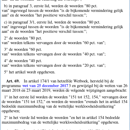
b) in paragraaf 3, eerste lid, worden de woorden "80 pct.
van" ingevoegd tussen de woorden "is de bijkomende vermindering gelijk
aan" en de woorden "het positieve verschil tussen:";
c) in paragraaf 3/1, eerste lid, worden de woorden "80 pct.
van" ingevoegd tussen de woorden "is de bijkomende vermindering gelijk
aan" en de woorden "het positieve verschil tussen:";
2° de woorden "80 pct.
van" worden telkens vervangen door de woorden "60 pct. van";
3° de woorden "60 pct.
van" worden telkens vervangen door de woorden "40 pct. van";
4° de woorden "40 pct.
van" worden telkens vervangen door de woorden "20 pct. van";
5° het artikel wordt opgeheven.
Art. 69.
In artikel 174/1 van hetzelfde Wetboek, hersteld bij de
wet van 25 december 2017
programma
3
en gewijzigd bij de wetten van 26
maart 2018 en 23 maart 2019, worden de volgende wijzigingen aangebracht:
1° in het eerste lid worden de woorden "151 tot 152, 154," vervangen door
de woorden "151 tot 152," en worden de woorden "evenals het in artikel 154
bedoelde maximumbedrag van de wettelijke werkloosheidsuitkering"
opgeheven;
2° in het vierde lid worden de woorden "en het in artikel 154 bedoelde
maximumbedrag van de wettelijke werkloosheidsuitkering" opgeheven.