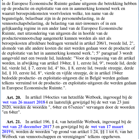
in de Europese Economische Ruimte gedane uitgaven die betrekking hebben
op de productie en exploitatie van een in aanmerking komend werk en
waaruit beroepsinkomsten voortvloeien welke, ten name van de
begunstigde, belastbaar zijn in de personenbelasting, in de
vennootschapsbelasting, de belasting van niet-inwoners of in een
gelijkaardig regime in een ander land van de Europese Economische
Ruimte, met uitzondering van uitgaven die in hoofde van de
productievennootschap aangemerkt kunnen worden als niet als
beroepskosten aftrekbare bedragen vermeld in artikel 206/1, tweede lid, 2°,
alsmede van alle andere kosten die niet werden gedaan voor de productie of
de exploitatie van het in aanmerking komend werk."; 5° paragraaf 3 wordt
aangevuld met een tweede lid, luidende: "Voor de toepassing van dit artikel
worden, in afwijking van artikel 194ter, § 1, eerste lid, 9°, tweede lid, derde
lid, vierde lid, § 7, eerste lid, 4° bis, § 8, eerste lid, tweede streepje, derde
lid, § 10, eerste lid, 8°, vierde en vijfde streepje, de in artikel 194ter
bedoelde productie- en exploitatie-uitgaven die in België werden gedaan
telkens verruimd tot de productie- en exploitatie-uitgaven die werden gedaan
in Europese Economische Ruimte.".
Art. 20.
In artikel 194octies van hetzelfde Wetboek, ingevoegd bij de
wet van 26 maart 2018
4
en laatstelijk gewijzigd bij de wet van 23 juni
2020, worden de woorden ", 64ter en 67sexies" vervangen door de woorden
"en 64ter".
Art. 21.
In artikel 196, § 4, van hetzelfde Wetboek, ingevoegd bij de
wet van 25 december 2017
wet van 17 maart
3
en gewijzigd bij de
2019
6
, worden de woorden "op grond van artikel 1:24, §§ 1 tot 6, van het
Wetboek van vennootschappen en verenigingen" telkens opgeheven.