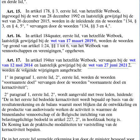
en derde lid,".
Art. 15.
In artikel 178, § 3, eerste lid, van hetzelfde Wetboek,
ingevoegd bij de wet van 28 december 1992 en laatstelijk gewijzigd bij de
wet van 26 december 2015, worden in de inleidende zin de woorden "134, §
3, en § 4, 5°, " vervangen door de woorden "134, §§ 3 en 4,".
Art. 16.
In artikel 184quater, eerste lid, van hetzelfde Wetboek,
wet van 17 maart 2019
laatstelijk gewijzigd bij de
6
, worden de woorden
"op grond van artikel 1:24, §§ 1 tot 6, van het Wetboek van
vennootschappen en verenigingen," opgeheven.
Art. 17.
wet
In artikel 194ter van hetzelfde Wetboek, vervangen bij de
van 12 mei 2014
wet van 27 juni 2021
en laatstelijk gewijzigd bij de
2
,
worden de volgende wijzigingen aangebracht:
1° in paragraaf 1, eerste lid, 2°, eerste lid, worden de woorden
"voornaamste doel" vervangen door de woorden "voornaamste doel en
kernactiviteit";
2° paragraaf 1, eerste lid, 2°, wordt aangevuld met twee leden, luidende:
"De in het eerste lid bedoelde kernactiviteit wordt bepaald op basis van de
resultatenrekening en de balans waaruit moet blijken dat de ontwikkeling en
de productie van audiovisuele werken de activiteit is waarmee de
binnenlandse vennootschap of de Belgische inrichting van een
belastingplichtige bedoeld in artikel 227, 2°, in hoofdzaak bezig is.
De Koning kan de praktische modaliteiten ter vaststelling van de
kernactiviteit bepalen.
De in het eerste lid vermelde erkenning kan door de minister bevoegd voor