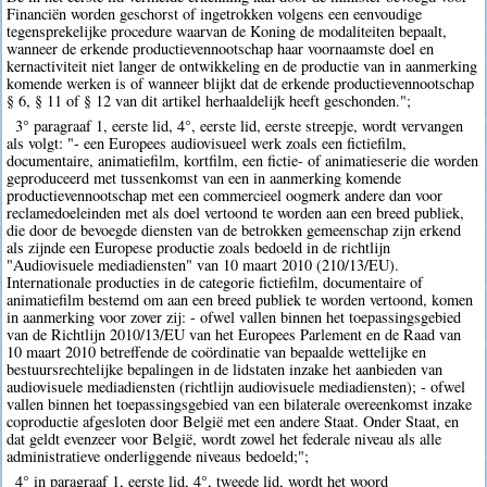
Financiën worden geschorst of ingetrokken volgens een eenvoudige
tegensprekelijke procedure waarvan de Koning de modaliteiten bepaalt,
wanneer de erkende productievennootschap haar voornaamste doel en
kernactiviteit niet langer de ontwikkeling en de productie van in aanmerking
komende werken is of wanneer blijkt dat de erkende productievennootschap
§ 6, § 11 of § 12 van dit artikel herhaaldelijk heeft geschonden.";
3° paragraaf 1, eerste lid, 4°, eerste lid, eerste streepje, wordt vervangen
als volgt: "- een Europees audiovisueel werk zoals een fictiefilm,
documentaire, animatiefilm, kortfilm, een fictie- of animatieserie die worden
geproduceerd met tussenkomst van een in aanmerking komende
productievennootschap met een commercieel oogmerk andere dan voor
reclamedoeleinden met als doel vertoond te worden aan een breed publiek,
die door de bevoegde diensten van de betrokken gemeenschap zijn erkend
als zijnde een Europese productie zoals bedoeld in de richtlijn
"Audiovisuele mediadiensten" van 10 maart 2010 (210/13/EU).
Internationale producties in de categorie fictiefilm, documentaire of
animatiefilm bestemd om aan een breed publiek te worden vertoond, komen
in aanmerking voor zover zij: - ofwel vallen binnen het toepassingsgebied
van de Richtlijn 2010/13/EU van het Europees Parlement en de Raad van
10 maart 2010 betreffende de coördinatie van bepaalde wettelijke en
bestuursrechtelijke bepalingen in de lidstaten inzake het aanbieden van
audiovisuele mediadiensten (richtlijn audiovisuele mediadiensten); - ofwel
vallen binnen het toepassingsgebied van een bilaterale overeenkomst inzake
coproductie afgesloten door België met een andere Staat. Onder Staat, en
dat geldt evenzeer voor België, wordt zowel het federale niveau als alle
administratieve onderliggende niveaus bedoeld;";
4° in paragraaf 1, eerste lid, 4°, tweede lid, wordt het woord