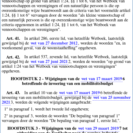
vennootschap op grond van artikel 1:24, §§ 1 tot 6, van het Wetboek van
vennootschappen en verenigingen of een natuurlijke persoon is die op
overeenkomstige wijze beantwoordt aan de criteria van het voormelde artikel
1:24, §§ 1 tot 6" vervangen door de woorden "als kleine vennootschap of
een natuurlijk persoon is die op overeenkomstige wijze beantwoordt aan de
criteria opgenomen in artikel 1:24, §§ 1 tot 6, van het Wetboek van
vennootschappen en verenigingen".
Art. 41.
In artikel 286, eerste lid, van hetzelfde Wetboek, laatstelijk
wet van 27 december 2012
gewijzigd bij de
, worden de woorden "en, in
voorkomend geval, van de woonstaatheffing" opgeheven.
Art. 42.
In artikel 537, zevende lid, van hetzelfde Wetboek, laatstelijk
wet van 27 juni 2021
gewijzigd bij de
2
, worden de woorden "op grond van
artikel 1:24 van het Wetboek van vennootschappen en verenigingen"
opgeheven.
HOOFDSTUK 2 - Wijzigingen van de
wet van 17 maart 2019
6
betreffende de invoering van een mobiliteitsbudget
Art. 43.
wet van 17 maart 2019
In artikel 10 van de
6
betreffende de
wet van 25 november
invoering van een mobiliteitsbudget, gewijzigd bij de
2021
3
, worden de volgende wijzigingen aangebracht:
1° in paragraaf 1, wordt het tweede lid opgeheven;
2° in paragraaf 3, worden de woorden "De bepaling van paragraaf 1"
vervangen door de woorden "De bepaling van paragraaf 1, eerste lid,".
HOOFDSTUK 3 - Wijzigingen van de
wet van 29 maart 2019
7
tot
uitbreiding van de TaxShelter naar de gaming-industrie