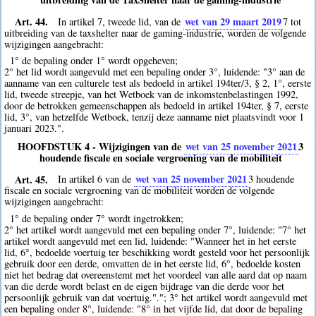
Art. 44.
wet van 29 maart 2019
In artikel 7, tweede lid, van de
7
tot
uitbreiding van de taxshelter naar de gaming-industrie, worden de volgende
wijzigingen aangebracht:
1° de bepaling onder 1° wordt opgeheven;
2° het lid wordt aangevuld met een bepaling onder 3°, luidende: "3° aan de
aanname van een culturele test als bedoeld in artikel 194ter/3, § 2, 1°, eerste
lid, tweede streepje, van het Wetboek van de inkomstenbelastingen 1992,
door de betrokken gemeenschappen als bedoeld in artikel 194ter, § 7, eerste
lid, 3°, van hetzelfde Wetboek, tenzij deze aanname niet plaatsvindt voor 1
januari 2023.".
HOOFDSTUK 4 - Wijzigingen van de
wet van 25 november 2021
3
houdende fiscale en sociale vergroening van de mobiliteit
Art. 45.
wet van 25 november 2021
In artikel 6 van de
3
houdende
fiscale en sociale vergroening van de mobiliteit worden de volgende
wijzigingen aangebracht:
1° de bepaling onder 7° wordt ingetrokken;
2° het artikel wordt aangevuld met een bepaling onder 7°, luidende: "7° het
artikel wordt aangevuld met een lid, luidende: "Wanneer het in het eerste
lid, 6°, bedoelde voertuig ter beschikking wordt gesteld voor het persoonlijk
gebruik door een derde, omvatten de in het eerste lid, 6°, bedoelde kosten
niet het bedrag dat overeenstemt met het voordeel van alle aard dat op naam
van die derde wordt belast en de eigen bijdrage van die derde voor het
persoonlijk gebruik van dat voertuig."."; 3° het artikel wordt aangevuld met
een bepaling onder 8°, luidende: "8° in het vijfde lid, dat door de bepaling