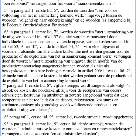
"overeenkomst" vervangen door het woord "raamovereenkomsten";
5° in paragraaf 1, eerste lid, 5°, worden de woorden ", en voor de
voltooiing van het in aanmerking komend werk," ingevoegd tussen de
woorden "volgend op haar ondertekening" en de woorden "is aangemeld bij
de Federale Overheidsdienst Financiën";
6° in paragraaf 1, eerste lid, 7°, worden de woorden "met uitzondering van
de uitgaven bedoeld in artikel 57 die niet worden verantwoord door
individuele fiches en een samenvattende opgave, van de kosten vermeld in
artikel 53, 9° en 10°, van de in artikel 53, 24°, vermelde uitgaven of
voordelen, alsmede van alle andere kosten die niet werden gedaan voor de
productie of de exploitatie van het in aanmerking komend werk" vervangen
door de woorden "met uitzondering van uitgaven die in hoofde van de
productievennootschap aangemerkt kunnen worden als niet als
beroepskosten aftrekbare bedragen vermeld in artikel 206/1, tweede lid, 2°,
alsmede van alle andere kosten die niet werden gedaan voor de productie of
de exploitatie van het in aanmerking komend werk";
7° paragraaf 1, eerste lid, 8°, vijfde streepje, wordt aangevuld als volgt: ",
alsook de kosten die noodzakelijk zijn voor de recuperatie van decors,
rekwisieten, kostuums en attributen in zoverre aangetoond wordt dat deze
recuperatie er niet toe leidt dat de decors, rekwisieten, kostuums en
attributen opnieuw als grondslag voor kwalificerende productie- en
exploitatie-uitgaven dienen;";
8° paragraaf 1, eerste lid, 9°, eerste lid, tweede streepje, wordt opgeheven;
9° in paragraaf 1, eerste lid, 9°, eerste lid, derde streepje, worden de
woorden ", administratieve kosten, commissielonen en representatiekosten"
vervangen door de woorden "en administratieve kosten";