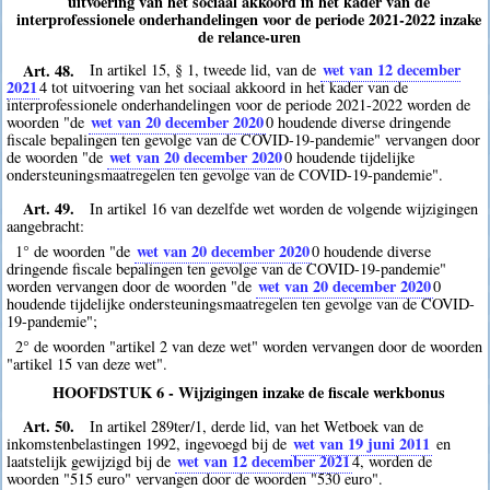
uitvoering van het sociaal akkoord in het kader van de
interprofessionele onderhandelingen voor de periode 2021-2022 inzake
de relance-uren
Art. 48.
wet van 12 december
In artikel 15, § 1, tweede lid, van de
2021
4
tot uitvoering van het sociaal akkoord in het kader van de
interprofessionele onderhandelingen voor de periode 2021-2022 worden de
wet van 20 december 2020
woorden "de
0
houdende diverse dringende
fiscale bepalingen ten gevolge van de COVID-19-pandemie" vervangen door
wet van 20 december 2020
de woorden "de
0
houdende tijdelijke
ondersteuningsmaatregelen ten gevolge van de COVID-19-pandemie".
Art. 49.
In artikel 16 van dezelfde wet worden de volgende wijzigingen
aangebracht:
wet van 20 december 2020
1° de woorden "de
0
houdende diverse
dringende fiscale bepalingen ten gevolge van de COVID-19-pandemie"
wet van 20 december 2020
worden vervangen door de woorden "de
0
houdende tijdelijke ondersteuningsmaatregelen ten gevolge van de COVID-
19-pandemie";
2° de woorden "artikel 2 van deze wet" worden vervangen door de woorden
"artikel 15 van deze wet".
HOOFDSTUK 6 - Wijzigingen inzake de fiscale werkbonus
Art. 50.
In artikel 289ter/1, derde lid, van het Wetboek van de
wet van 19 juni 2011
inkomstenbelastingen 1992, ingevoegd bij de
en
wet van 12 december 2021
laatstelijk gewijzigd bij de
4
, worden de
woorden "515 euro" vervangen door de woorden "530 euro".