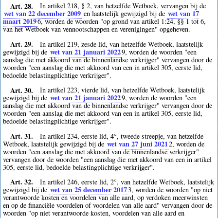
Art. 28.
In artikel 218, § 2, van hetzelfde Wetboek, vervangen bij de
wet van 22 december 2009
wet van 17
en laatstelijk gewijzigd bij de
maart 2019
6
, worden de woorden "op grond van artikel 1:24, §§ 1 tot 6,
van het Wetboek van vennootschappen en verenigingen" opgeheven.
Art. 29.
In artikel 219, zesde lid, van hetzelfde Wetboek, laatstelijk
wet van 21 januari 2022
gewijzigd bij de
9
, worden de woorden "een
aanslag die met akkoord van de binnenlandse verkrijger" vervangen door de
woorden "een aanslag die met akkoord van een in artikel 305, eerste lid,
bedoelde belastingplichtige verkrijger".
Art. 30.
In artikel 223, vierde lid, van hetzelfde Wetboek, laatstelijk
wet van 21 januari 2022
gewijzigd bij de
9
, worden de woorden "een
aanslag die met akkoord van de binnenlandse verkrijger" vervangen door de
woorden "een aanslag die met akkoord van een in artikel 305, eerste lid,
bedoelde belastingplichtige verkrijger".
Art. 31.
In artikel 234, eerste lid, 4°, tweede streepje, van hetzelfde
wet van 27 juni 2021
Wetboek, laatstelijk gewijzigd bij de
2
, worden de
woorden "een aanslag die met akkoord van de binnenlandse verkrijger"
vervangen door de woorden "een aanslag die met akkoord van een in artikel
305, eerste lid, bedoelde belastingplichtige verkrijger".
Art. 32.
In artikel 246, eerste lid, 2°, van hetzelfde Wetboek, laatstelijk
wet van 25 december 2017
gewijzigd bij de
3
, worden de woorden "op niet
verantwoorde kosten en voordelen van alle aard, op verdoken meerwinsten
en op de financiële voordelen of voordelen van alle aard" vervangen door de
woorden "op niet verantwoorde kosten, voordelen van alle aard en