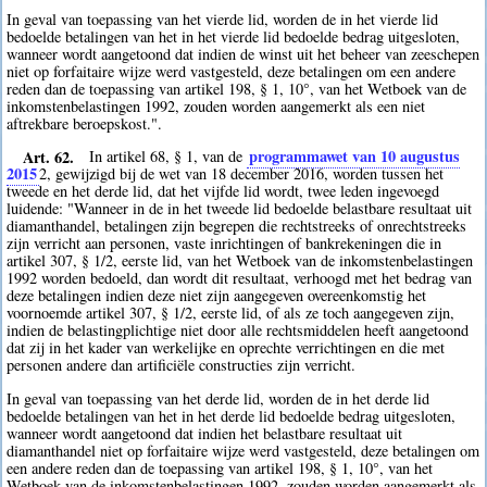
In geval van toepassing van het vierde lid, worden de in het vierde lid
bedoelde betalingen van het in het vierde lid bedoelde bedrag uitgesloten,
wanneer wordt aangetoond dat indien de winst uit het beheer van zeeschepen
niet op forfaitaire wijze werd vastgesteld, deze betalingen om een andere
reden dan de toepassing van artikel 198, § 1, 10°, van het Wetboek van de
inkomstenbelastingen 1992, zouden worden aangemerkt als een niet
aftrekbare beroepskost.".
Art. 62.
programmawet van 10 augustus
In artikel 68, § 1, van de
2015
2
, gewijzigd bij de wet van 18 december 2016, worden tussen het
tweede en het derde lid, dat het vijfde lid wordt, twee leden ingevoegd
luidende: "Wanneer in de in het tweede lid bedoelde belastbare resultaat uit
diamanthandel, betalingen zijn begrepen die rechtstreeks of onrechtstreeks
zijn verricht aan personen, vaste inrichtingen of bankrekeningen die in
artikel 307, § 1/2, eerste lid, van het Wetboek van de inkomstenbelastingen
1992 worden bedoeld, dan wordt dit resultaat, verhoogd met het bedrag van
deze betalingen indien deze niet zijn aangegeven overeenkomstig het
voornoemde artikel 307, § 1/2, eerste lid, of als ze toch aangegeven zijn,
indien de belastingplichtige niet door alle rechtsmiddelen heeft aangetoond
dat zij in het kader van werkelijke en oprechte verrichtingen en die met
personen andere dan artificiële constructies zijn verricht.
In geval van toepassing van het derde lid, worden de in het derde lid
bedoelde betalingen van het in het derde lid bedoelde bedrag uitgesloten,
wanneer wordt aangetoond dat indien het belastbare resultaat uit
diamanthandel niet op forfaitaire wijze werd vastgesteld, deze betalingen om
een andere reden dan de toepassing van artikel 198, § 1, 10°, van het
Wetboek van de inkomstenbelastingen 1992, zouden worden aangemerkt als