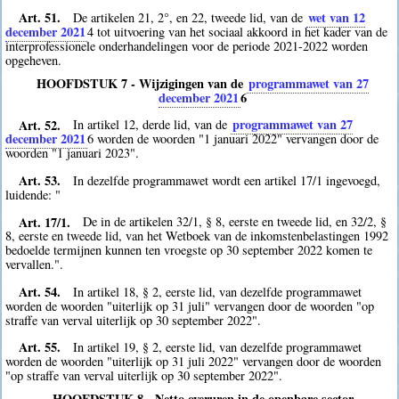
Art. 51.
wet van 12
De artikelen 21, 2°, en 22, tweede lid, van de
december 2021
4
tot uitvoering van het sociaal akkoord in het kader van de
interprofessionele onderhandelingen voor de periode 2021-2022 worden
opgeheven.
HOOFDSTUK 7 - Wijzigingen van de
programmawet van 27
december 2021
6
Art. 52.
programmawet van 27
In artikel 12, derde lid, van de
december 2021
6
worden de woorden "1 januari 2022" vervangen door de
woorden "1 januari 2023".
Art. 53.
In dezelfde programmawet wordt een artikel 17/1 ingevoegd,
luidende: "
Art. 17/1.
De in de artikelen 32/1, § 8, eerste en tweede lid, en 32/2, §
8, eerste en tweede lid, van het Wetboek van de inkomstenbelastingen 1992
bedoelde termijnen kunnen ten vroegste op 30 september 2022 komen te
vervallen.".
Art. 54.
In artikel 18, § 2, eerste lid, van dezelfde programmawet
worden de woorden "uiterlijk op 31 juli" vervangen door de woorden "op
straffe van verval uiterlijk op 30 september 2022".
Art. 55.
In artikel 19, § 2, eerste lid, van dezelfde programmawet
worden de woorden "uiterlijk op 31 juli 2022" vervangen door de woorden
"op straffe van verval uiterlijk op 30 september 2022".
HOOFDSTUK 8 - Netto overuren in de openbare sector