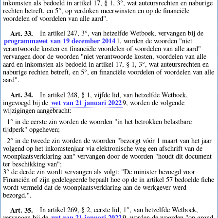
inkomsten als bedoeld in artikel 17, § 1, 3°, wat auteursrechten en naburige
rechten betreft, en 5°, op verdoken meerwinsten en op de financiële
voordelen of voordelen van alle aard".
Art. 33.
In artikel 247, 3°, van hetzelfde Wetboek, vervangen bij de
programmawet van 19 december 2014
1
, worden de woorden "niet
verantwoorde kosten en financiële voordelen of voordelen van alle aard"
vervangen door de woorden "niet verantwoorde kosten, voordelen van alle
aard en inkomsten als bedoeld in artikel 17, § 1, 3°, wat auteursrechten en
naburige rechten betreft, en 5°, en financiële voordelen of voordelen van alle
aard".
Art. 34.
In artikel 248, § 1, vijfde lid, van hetzelfde Wetboek,
wet van 21 januari 2022
ingevoegd bij de
9
, worden de volgende
wijzigingen aangebracht:
1° in de eerste zin worden de woorden "in het betrokken belastbare
tijdperk" opgeheven;
2° in de tweede zin worden de woorden "bezorgt vóór 1 maart van het jaar
volgend op het inkomstenjaar via elektronische weg een afschrift van de
woonplaatsverklaring aan" vervangen door de woorden "houdt dit document
ter beschikking van";
3° de derde zin wordt vervangen als volgt: "De minister bevoegd voor
Financiën of zijn gedelegeerde bepaalt hoe op de in artikel 57 bedoelde fiche
wordt vermeld dat de woonplaatsverklaring aan de werkgever werd
bezorgd.".
Art. 35.
In artikel 269, § 2, eerste lid, 1°, van hetzelfde Wetboek,
wet van 21 januari 2022
vervangen bij de
9
, worden de woorden "op grond