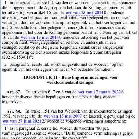
1° in paragraaf 1, eerste lid, worden de woorden "gelegen in een steunzone
die is opgenomen in de A groep van het door de Koning genomen besluit
wet van 15 mei 2014
ter uitvoering van artikel 16 van de
0
houdende
uitvoering van het pact voor competitiviteit, werkgelegenheid en relance"
vervangen door de woorden "die op het ogenblik van het overleggen van het
in § 5 bedoelde formulier gelegen is, enerzijds in een steunzone die is
opgenomen in het door de Koning genomen besluit ter uitvoering van artikel
wet van 15 mei 2014
16 van de
0
houdende uitvoering van het pact voor
competitiviteit, werkgelegenheid en relance, en anderzijds in een
steungebied dat op de Belgische Regionale steunkaart is aangewezen
overeenkomstig de richtsnoeren inzake Regionale Steunmaatregelen
(2021/C153/01)";
2° paragraaf 2, eerste lid, wordt aangevuld met de woorden "op het
ogenblik van het overleggen van het in § 5 bedoelde formulier".
HOOFDSTUK 11 - Belastingverminderingen voor
werkloosheidsuitkeringen
Art. 67.
wet van 17 maart 2022
De artikelen 6, 7 en 8 van de
6
houdende diverse fiscale bepalingen en fraudebestrijding worden
ingetrokken.
Art. 68.
In artikel 154 van het Wetboek van de inkomstenbelastingen
wet van 15 mei 2007
1992, vervangen bij de
en laatstelijk gewijzigd bij de
wet van 27 juni 2021
2
, worden de volgende wijzigingen aangebracht:
1° a) in paragraaf 2, eerste lid, worden de woorden "80 pct.
van" ingevoegd tussen de woorden "De bijkomende vermindering is gelijk
aan" en de woorden "de belasting die overblijft";