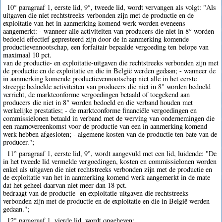
10° paragraaf 1, eerste lid, 9°, tweede lid, wordt vervangen als volgt: "Als
uitgaven die niet rechtstreeks verbonden zijn met de productie en de
exploitatie van het in aanmerking komend werk worden eveneens
aangemerkt: - wanneer alle activiteiten van producers die niet in 8° worden
bedoeld effectief gepresteerd zijn door de in aanmerking komende
productievennootschap, een forfaitair bepaalde vergoeding ten belope van
maximaal 10 pct.
van de productie- en exploitatie-uitgaven die rechtstreeks verbonden zijn met
de productie en de exploitatie en die in België werden gedaan; - wanneer de
in aanmerking komende productievennootschap niet alle in het eerste
streepje bedoelde activiteiten van producers die niet in 8° worden bedoeld
verricht, de marktconforme vergoedingen betaald of toegekend aan
producers die niet in 8° worden bedoeld en die verband houden met
werkelijke prestaties; - de marktconforme financiële vergoedingen en
commissielonen betaald in verband met de werving van ondernemingen die
een raamovereenkomst voor de productie van een in aanmerking komend
werk hebben afgesloten; - algemene kosten van de productie ten bate van de
producer.";
11° paragraaf 1, eerste lid, 9°, wordt aangevuld met een lid, luidende: "De
in het tweede lid vermelde vergoedingen, kosten en commissielonen worden
enkel als uitgaven die niet rechtstreeks verbonden zijn met de productie en
de exploitatie van het in aanmerking komend werk aangemerkt in de mate
dat het geheel daarvan niet meer dan 18 pct.
bedraagt van de productie- en exploitatie-uitgaven die rechtstreeks
verbonden zijn met de productie en de exploitatie en die in België werden
gedaan.";
12° paragraaf 1, vierde lid, wordt opgeheven;