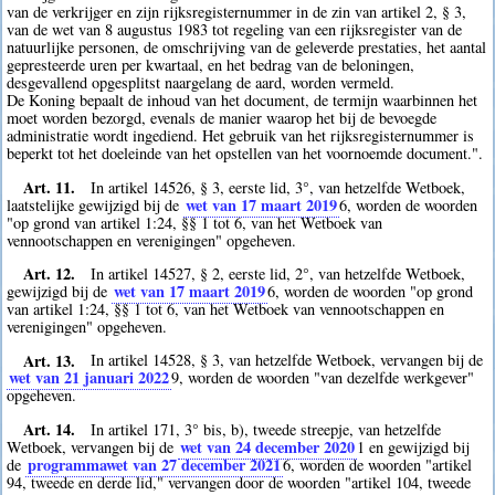
van de verkrijger en zijn rijksregisternummer in de zin van artikel 2, § 3,
van de wet van 8 augustus 1983 tot regeling van een rijksregister van de
natuurlijke personen, de omschrijving van de geleverde prestaties, het aantal
gepresteerde uren per kwartaal, en het bedrag van de beloningen,
desgevallend opgesplitst naargelang de aard, worden vermeld.
De Koning bepaalt de inhoud van het document, de termijn waarbinnen het
moet worden bezorgd, evenals de manier waarop het bij de bevoegde
administratie wordt ingediend. Het gebruik van het rijksregisternummer is
beperkt tot het doeleinde van het opstellen van het voornoemde document.".
Art. 11.
In artikel 14526, § 3, eerste lid, 3°, van hetzelfde Wetboek,
wet van 17 maart 2019
laatstelijke gewijzigd bij de
6
, worden de woorden
"op grond van artikel 1:24, §§ 1 tot 6, van het Wetboek van
vennootschappen en verenigingen" opgeheven.
Art. 12.
In artikel 14527, § 2, eerste lid, 2°, van hetzelfde Wetboek,
wet van 17 maart 2019
gewijzigd bij de
6
, worden de woorden "op grond
van artikel 1:24, §§ 1 tot 6, van het Wetboek van vennootschappen en
verenigingen" opgeheven.
Art. 13.
In artikel 14528, § 3, van hetzelfde Wetboek, vervangen bij de
wet van 21 januari 2022
9
, worden de woorden "van dezelfde werkgever"
opgeheven.
Art. 14.
In artikel 171, 3° bis, b), tweede streepje, van hetzelfde
wet van 24 december 2020
Wetboek, vervangen bij de
1
en gewijzigd bij
programmawet van 27 december 2021
de
6
, worden de woorden "artikel
94, tweede en derde lid," vervangen door de woorden "artikel 104, tweede