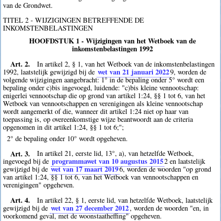
van de Grondwet.
TITEL 2 - WIJZIGINGEN BETREFFENDE DE
INKOMSTENBELASTINGEN
HOOFDSTUK 1 - Wijzigingen van het Wetboek van de
inkomstenbelastingen 1992
Art. 2.
In artikel 2, § 1, van het Wetboek van de inkomstenbelastingen
wet van 21 januari 2022
1992, laatstelijk gewijzigd bij de
9
, worden de
volgende wijzigingen aangebracht: 1° in de bepaling onder 5° wordt een
bepaling onder c)bis ingevoegd, luidende: "c)bis kleine vennootschap:
enigerlei vennootschap die op grond van artikel 1:24, §§ 1 tot 6, van het
Wetboek van vennootschappen en verenigingen als kleine vennootschap
wordt aangemerkt of die, wanneer dit artikel 1:24 niet op haar van
toepassing is, op overeenkomstige wijze beantwoordt aan de criteria
opgenomen in dit artikel 1:24, §§ 1 tot 6;";
2° de bepaling onder 10° wordt opgeheven.
Art. 3.
In artikel 21, eerste lid, 13°, a), van hetzelfde Wetboek,
programmawet van 10 augustus 2015
ingevoegd bij de
2
en laatstelijk
wet van 17 maart 2019
gewijzigd bij de
6
, worden de woorden "op grond
van artikel 1:24, §§ 1 tot 6, van het Wetboek van vennootschappen en
verenigingen" opgeheven.
Art. 4.
In artikel 22, § 1, eerste lid, van hetzelfde Wetboek, laatstelijk
wet van 27 december 2012
gewijzigd bij de
, worden de woorden "en, in
voorkomend geval, met de woonstaatheffing" opgeheven.