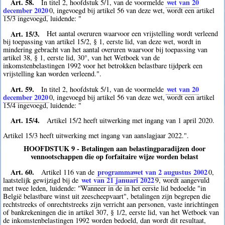
Art. 58.
wet van 20
In titel 2, hoofdstuk 5/1, van de voormelde
december 2020
0
, ingevoegd bij artikel 56 van deze wet, wordt een artikel
15/3 ingevoegd, luidende: "
Art. 15/3.
Het aantal overuren waarvoor een vrijstelling wordt verleend
bij toepassing van artikel 15/2, § 1, eerste lid, van deze wet, wordt in
mindering gebracht van het aantal overuren waarvoor bij toepassing van
artikel 38, § 1, eerste lid, 30°, van het Wetboek van de
inkomstenbelastingen 1992 voor het betrokken belastbare tijdperk een
vrijstelling kan worden verleend.".
Art. 59.
wet van 20
In titel 2, hoofdstuk 5/1, van de voormelde
december 2020
0
, ingevoegd bij artikel 56 van deze wet, wordt een artikel
15/4 ingevoegd, luidende: "
Art. 15/4.
Artikel 15/2 heeft uitwerking met ingang van 1 april 2020.
Artikel 15/3 heeft uitwerking met ingang van aanslagjaar 2022.".
HOOFDSTUK 9 - Betalingen aan belastingparadijzen door
vennootschappen die op forfaitaire wijze worden belast
Art. 60.
programmawet van 2 augustus 2002
Artikel 116 van de
0
,
wet van 21 januari 2022
laatstelijk gewijzigd bij de
9
, wordt aangevuld
met twee leden, luidende: "Wanneer in de in het eerste lid bedoelde "in
België belastbare winst uit zeescheepvaart", betalingen zijn begrepen die
rechtstreeks of onrechtstreeks zijn verricht aan personen, vaste inrichtingen
of bankrekeningen die in artikel 307, § 1/2, eerste lid, van het Wetboek van
de inkomstenbelastingen 1992 worden bedoeld, dan wordt dit resultaat,