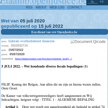
^
-
NL
FR
RSS
ABOUT
WEB LOG
CONTACT
Wet van
05
juli
2020
gepubliceerd op
15
juli
2022
Een dienst van vzw OpenJustice.be
federale overheidsdienst financien
bron
2022032714
numac
15/07/2022
pub.
05/07/2020
prom.
staatsblad
https://www.ejustice.just.fgov.be/cgi/article_body(...)
5 JULI 2022. - Wet houdende diverse fiscale bepalingen (1)
FILIP, Koning der Belgen, Aan allen die nu zijn en hierna wezen zullen,
Onze Groet.
De Kamer van volksvertegenwoordigers heeft aangenomen en Wij
bekrachtigen, hetgeen volgt : TITEL 1 - ALGEMENE BEPALING
Artikel 1.
Deze wet regelt een aangelegenheid als bedoeld in artikel 74