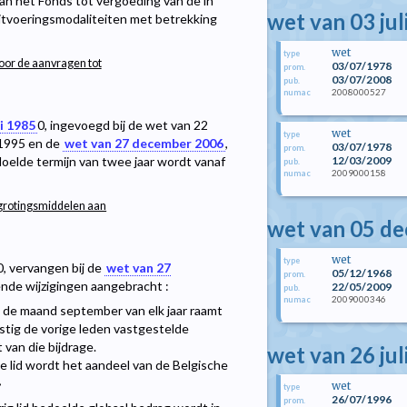
an het Fonds tot vergoeding van de in
wet van 03 jul
itvoeringsmodaliteiten met betrekking
wet
type
voor de aanvragen tot
03/07/1978
prom.
03/07/2008
pub.
2008000527
numac
i 1985
0
, ingevoegd bij de wet van 22
wet
type
 1995 en de
wet van 27 december 2006
,
03/07/1978
prom.
12/03/2009
edoelde termijn van twee jaar wordt vanaf
pub.
2009000158
numac
egrotingsmiddelen aan
wet van 05 d
wet
type
0
, vervangen bij de
wet van 27
05/12/1968
prom.
nde wijzigingen aangebracht :
22/05/2009
pub.
2009000346
numac
van de maand september van elk jaar raamt
stig de vorige leden vastgestelde
 van die bijdrage.
wet van 26 jul
nde lid wordt het aandeel van de Belgische
»
wet
type
26/07/1996
prom.