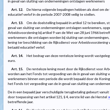
in geval van sluiting van ondernemingen ontslagen werknemers
Art. 12.
De hierna volgende bepalingen hebben als doel om de f
educatief verlof in de periode 2007-2008 veilig te stellen.
Art. 13.
Om de doelstelling bepaald in artikel 12 te bereiken, s
geval van sluiting van ondernemingen ontslagen werknemers, opgeri
Arbeidsvoorziening bij artikel 9 van de Wet van 28 juni 1966 betre
werknemers die ontslagen worden bij sluiting van ondernemingen,
lening ter beschikking van de Rijksdienst voor Arbeidsvoorziening 
betaald educatief verlof.
Art. 14.
Het bedrag van deze renteloze lening wordt vastgele
euro.
Art. 15.
De renteloze lening moet door de Rijksdienst voor Arb
worden aan het Fonds tot vergoeding van de in geval van sluiting
werknemers binnen een periode die wordt bepaald door de Koning,
het Fonds tot vergoeding van de in geval van sluiting van onder
De in een bepaald jaar verschuldigde terugbetaling gebeurt vanui
door toepassing van het artikel 121, § 4, eerste lid van de Herstel
w
betreffende jaar.