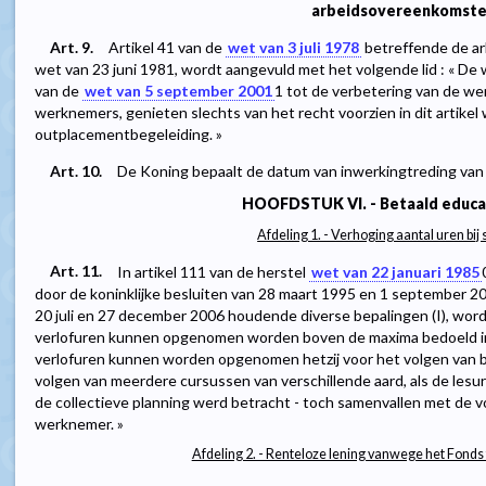
arbeidsovereenkomst
Art. 9.
Artikel 41 van de
wet van 3 juli 1978
betreffende de ar
wet van 23 juni 1981, wordt aangevuld met het volgende lid : « De w
van de
wet van 5 september 2001
1
tot de verbetering van de w
werknemers, genieten slechts van het recht voorzien in dit artike
outplacementbegeleiding. »
Art. 10.
De Koning bepaalt de datum van inwerkingtreding van 
HOOFDSTUK VI. - Betaald educat
Afdeling 1. - Verhoging aantal uren bi
Art. 11.
In artikel 111 van de herstel
wet van 22 januari 1985
door de koninklijke besluiten van 28 maart 1995 en 1 september 2
20 juli en 27 december 2006 houdende diverse bepalingen (I), word
verlofuren kunnen opgenomen worden boven de maxima bedoeld in §
verlofuren kunnen worden opgenomen hetzij voor het volgen van b
volgen van meerdere cursussen van verschillende aard, als de lesu
de collectieve planning werd betracht - toch samenvallen met de v
werknemer. »
Afdeling 2. - Renteloze lening vanwege het Fonds