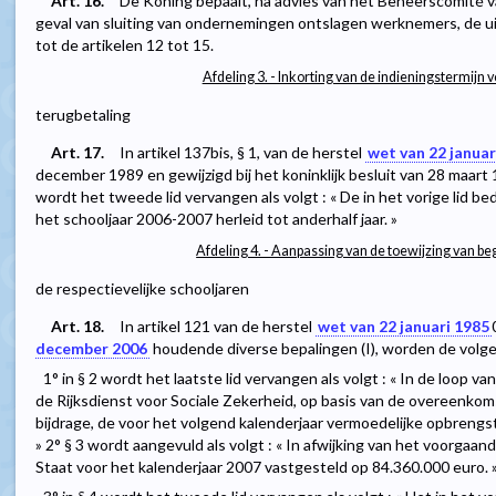
Art. 16.
De Koning bepaalt, na advies van het Beheerscomité v
geval van sluiting van ondernemingen ontslagen werknemers, de u
tot de artikelen 12 tot 15.
Afdeling 3. - Inkorting van de indieningstermijn 
terugbetaling
Art. 17.
In artikel 137bis, § 1, van de herstel
wet van 22 januar
december 1989 en gewijzigd bij het koninklijk besluit van 28 maart
wordt het tweede lid vervangen als volgt : « De in het vorige lid b
het schooljaar 2006-2007 herleid tot anderhalf jaar. »
Afdeling 4. - Aanpassing van de toewijzing van b
de respectievelijke schooljaren
Art. 18.
In artikel 121 van de herstel
wet van 22 januari 1985
december 2006
houdende diverse bepalingen (I), worden de volge
1° in § 2 wordt het laatste lid vervangen als volgt : « In de loop 
de Rijksdienst voor Sociale Zekerheid, op basis van de overeenkom
bijdrage, de voor het volgend kalenderjaar vermoedelijke opbrengst
» 2° § 3 wordt aangevuld als volgt : « In afwijking van het voorgaa
Staat voor het kalenderjaar 2007 vastgesteld op 84.360.000 euro. 