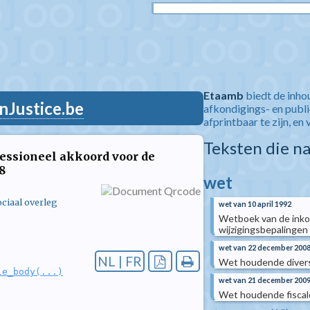
Etaamb
biedt de inho
nJustice.be
afkondigings- en publ
afprintbaar te zijn, en 
Teksten die n
fessioneel akkoord voor de
8
wet
ciaal overleg
wet van 10 april 1992
Wetboek van de inko
wijzigingsbepalingen
wet van 22 december 200
NL | FR
Wet houdende divers
le_body(...)
wet van 21 december 200
Wet houdende fiscal