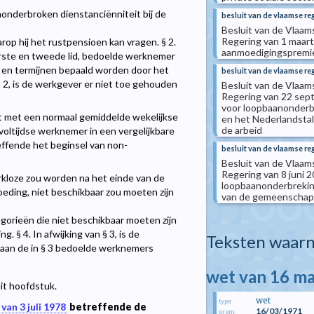
ononderbroken dienstanciënniteit bij de
besluit van de vlaamse re
Besluit van de Vlaam
Regering van 1 maart
p hij het rustpensioen kan vragen. § 2.
aanmoedigingspremies
erste en tweede lid, bedoelde werknemer
en termijnen bepaald worden door het
besluit van de vlaamse re
n § 2, is de werkgever er niet toe gehouden
Besluit van de Vlaam
Regering van 22 sep
voor loopbaanonderb
 met een normaal gemiddelde wekelijkse
en het Nederlandstal
de arbeid
voltijdse werknemer in een vergelijkbare
ffende het beginsel van non-
besluit van de vlaamse re
Besluit van de Vlaam
Regering van 8 juni
erkloze zou worden na het einde van de
loopbaanonderbreking
eding, niet beschikbaar zou moeten zijn
van de gemeenschapsi
gorieën die niet beschikbaar moeten zijn
 § 4. In afwijking van § 3, is de
Teksten waarn
aan de in § 3 bedoelde werknemers
wet van 16 m
it hoofdstuk.
wet
type
van 3 juli 1978
betreffende de
16/03/1971
prom.