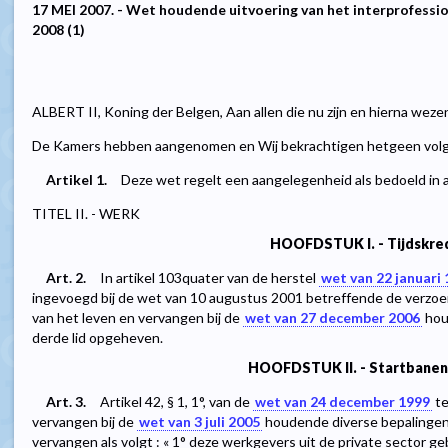
17 MEI 2007. - Wet houdende uitvoering van het interprofessi
2008 (1)
ALBERT II, Koning der Belgen, Aan allen die nu zijn en hierna weze
De Kamers hebben aangenomen en Wij bekrachtigen hetgeen vol
Artikel 1.
Deze wet regelt een aangelegenheid als bedoeld in 
TITEL II. - WERK
HOOFDSTUK I. - Tijdskre
Art. 2.
In artikel 103quater van de herstel
wet van 22 januari
ingevoegd bij de wet van 10 augustus 2001 betreffende de verzoe
van het leven en vervangen bij de
wet van 27 december 2006
houd
derde lid opgeheven.
HOOFDSTUK II. - Startbanen
Art. 3.
Artikel 42, § 1, 1°, van de
wet van 24 december 1999
te
vervangen bij de
wet van 3 juli 2005
houdende diverse bepalingen 
vervangen als volgt : « 1° deze werkgevers uit de private sector ge