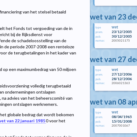
inanciering van het stelsel betaald
wet van 23 d
wet
type
telt het Fonds tot vergoeding van de in
23/12/2005
prom.
cht bij de Rijksdienst voor
30/12/2005
pub.
ffende de schadeloosstelling van de
2005021175
numac
 in de periode 2007-2008 een renteloze
voor de terugbetalingen in het kader van
wet van 27 d
gd op een maximumbedrag van 50 miljoen
wet
type
27/12/2006
prom.
28/12/2006
pub.
2006021363
numac
eidsvoorziening volledig terugbetaald
 van ondernemingen ontslagen
 na advies van het beheerscomité van
wet van 08 ap
nemingen ontslagen werknemers.
wet
type
t het globale bedrag dat wordt bekomen
08/04/1965
prom.
et van 22 januari 1985
0
voor het
15/01/2008
pub.
2007001067
numac