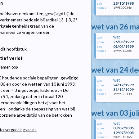
en
28/10/1998
pub.
1998000346
numac
beidsovereenkomsten, gewijzigd bij de
erknemers bedoeld bij artikel 13, § 3, 2°
wet van 26 m
erkgelegenheidsgraad van de
l wanneer ze vragen om een
wet
type
26/03/1999
prom.
01/04/1999
pub.
dit hoofdstuk.
1999012205
numac
ief verlof
j samenloop
wet van 24 d
0
houdende sociale bepalingen, gewijzigd
wet
type
006 en door de wetten van 10 juni 1993,
24/12/1999
prom.
31/12/1999
t een § 3 ingevoegd, luidende : « De
pub.
1999024144
numac
 1, zodanig dat er in totaal 120
eroepsopleidingen hetzij voor het
ren - ondanks de toepassing van wat bij
wet van 03 jul
oorziene arbeidstijd van de betrokken
wet
type
03/07/2005
prom.
 tot vergoeding van de
19/07/2005
pub.
2005012166
numac