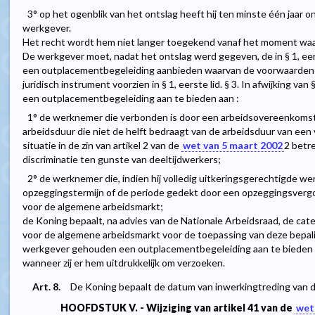
3° op het ogenblik van het ontslag heeft hij ten minste één jaar 
werkgever.
Het recht wordt hem niet langer toegekend vanaf het moment waaro
De werkgever moet, nadat het ontslag werd gegeven, de in § 1, e
een outplacementbegeleiding aanbieden waarvan de voorwaarden 
juridisch instrument voorzien in § 1, eerste lid. § 3. In afwijking va
een outplacementbegeleiding aan te bieden aan :
1° de werknemer die verbonden is door een arbeidsovereenkomst
arbeidsduur die niet de helft bedraagt van de arbeidsduur van een 
situatie in de zin van artikel 2 van de
wet van 5 maart 2002
2
betre
discriminatie ten gunste van deeltijdwerkers;
2° de werknemer die, indien hij volledig uitkeringsgerechtigde w
opzeggingstermijn of de periode gedekt door een opzeggingsvergo
voor de algemene arbeidsmarkt;
de Koning bepaalt, na advies van de Nationale Arbeidsraad, de cate
voor de algemene arbeidsmarkt voor de toepassing van deze bepaling.
werkgever gehouden een outplacementbegeleiding aan te bieden 
wanneer zij er hem uitdrukkelijk om verzoeken.
Art. 8.
De Koning bepaalt de datum van inwerkingtreding van d
HOOFDSTUK V. - Wijziging van artikel 41 van de
wet 