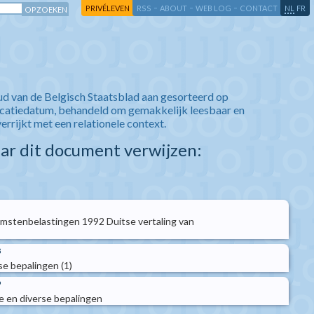
-
-
-
-
PRIVÉLEVEN
RSS
ABOUT
WEB LOG
CONTACT
NL
FR
ud van de Belgisch Staatsblad aan gesorteerd op
icatiedatum, behandeld om gemakkelijk leesbaar en
verrijkt met een relationele context.
aar dit document verwijzen:
mstenbelastingen 1992 Duitse vertaling van
8
e bepalingen (1)
9
e en diverse bepalingen