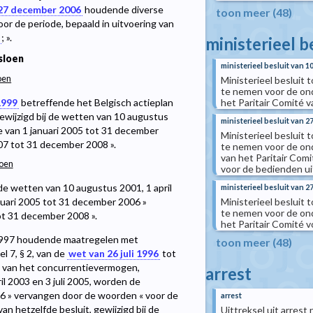
27 december 2006
houdende diverse
toon meer (48)
oor de periode, bepaald in uitvoering van
; ».
ministerieel b
sloen
ministerieel besluit van 1
ioen
Ministerieel besluit 
te nemen voor de on
1999
betreffende het Belgisch actieplan
het Paritair Comité v
wijzigd bij de wetten van 10 augustus
ministerieel besluit van 27
de van 1 januari 2005 tot 31 december
Ministerieel besluit 
07 tot 31 december 2008 ».
te nemen voor de on
van het Paritair Comi
ioen
voor de bedienden ui
j de wetten van 10 augustus 2001, 1 april
ministerieel besluit van 27
Ministerieel besluit 
nuari 2005 tot 31 december 2006 »
te nemen voor de on
ot 31 december 2008 ».
het Paritair Comité 
ari 1997 houdende maatregelen met
toon meer (48)
l 7, § 2, van de
wet van 26 juli 1996
tot
g van het concurrentievermogen,
arrest
il 2003 en 3 juli 2005, worden de
06 » vervangen door de woorden « voor de
arrest
van hetzelfde besluit, gewijzigd bij de
Uittreksel uit arrest