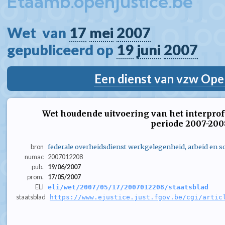
Etaamb.openjustice.be
Wet  van 
17
mei
2007
gepubliceerd op 
19
juni
2007
Een dienst van vzw Ope
Wet houdende uitvoering van het interpro
periode 2007-200
bron
federale overheidsdienst werkgelegenheid, arbeid en so
numac
2007012208
pub.
19/06/2007
prom.
17/05/2007
ELI
eli/wet/2007/05/17/2007012208/staatsblad
staatsblad
https://www.ejustice.just.fgov.be/cgi/artic