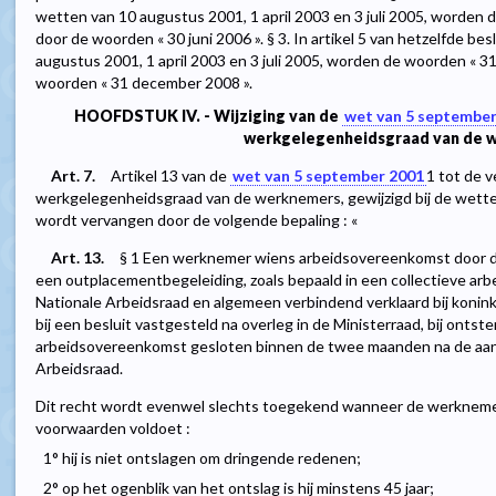
wetten van 10 augustus 2001, 1 april 2003 en 3 juli 2005, worden 
door de woorden « 30 juni 2006 ». § 3. In artikel 5 van hetzelfde bes
augustus 2001, 1 april 2003 en 3 juli 2005, worden de woorden « 
woorden « 31 december 2008 ».
HOOFDSTUK IV. - Wijziging van de
wet van 5 september
werkgelegenheidsgraad van de 
Art. 7.
Artikel 13 van de
wet van 5 september 2001
1
tot de v
werkgelegenheidsgraad van de werknemers, gewijzigd bij de wette
wordt vervangen door de volgende bepaling : «
Art. 13.
§ 1 Een werknemer wiens arbeidsovereenkomst door de
een outplacementbegeleiding, zoals bepaald in een collectieve ar
Nationale Arbeidsraad en algemeen verbindend verklaard bij koninkl
bij een besluit vastgesteld na overleg in de Ministerraad, bij ontst
arbeidsovereenkomst gesloten binnen de twee maanden na de aan
Arbeidsraad.
Dit recht wordt evenwel slechts toegekend wanneer de werknemer 
voorwaarden voldoet :
1° hij is niet ontslagen om dringende redenen;
2° op het ogenblik van het ontslag is hij minstens 45 jaar;