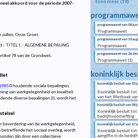
toon meer (19)
oneel akkoord voor de periode 2007-
programmawe
programmawet van 08 jun
Programmawet
n zullen, Onze Groet.
programmawet van 10 aug
gt : TITEL I. - ALGEMENE BEPALING
Programmawet
programmawet van 26 de
artikel 78 van de Grondwet.
Programmawet (1)
koninklijk bes
diet
koninklijk besluit van 03 
 1985
0
houdende sociale bepalingen,
Koninklijk besluit tot
ning van werkgelegenheid en kwaliteit
van het Wetboek van
ende diverse bepalingen (I), wordt het
koninklijk besluit van 08 
Koninklijk besluit to
stelsel
bedrijfsvoorheffing
r bevordering van de werkgelegenheid,
koninklijk besluit van 07
betreffende het sociaal overleg, wordt
Koninklijk besluit to
aangifte in de bedrij
bonden zijn door een collectieve