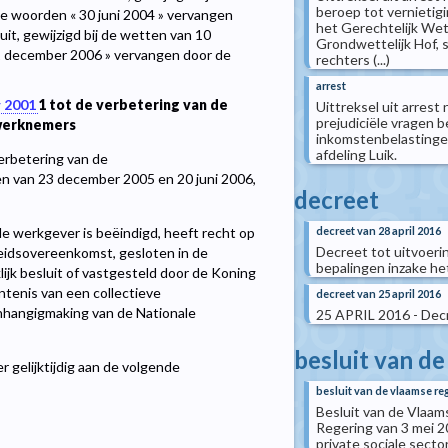
beroep tot vernietigi
de woorden « 30 juni 2004 » vervangen
het Gerechtelijk We
luit, gewijzigd bij de wetten van 10
Grondwettelijk Hof, s
31 december 2006 » vervangen door de
rechters (...)
arrest
 2001
1
tot de verbetering van de
Uittreksel uit arrest
prejudiciële vragen 
werknemers
inkomstenbelastingen
afdeling Luik.
erbetering van de
n van 23 december 2005 en 20 juni 2006,
decreet
decreet van 28 april 2016
 werkgever is beëindigd, heeft recht op
Decreet tot uitvoeri
beidsovereenkomst, gesloten in de
bepalingen inzake he
ijk besluit of vastgesteld door de Koning
entenis van een collectieve
decreet van 25 april 2016
hangigmaking van de Nationale
25 APRIL 2016 - Dec
besluit van d
gelijktijdig aan de volgende
besluit van de vlaamse re
Besluit van de Vlaam
Regering van 3 mei 2
private sociale secto