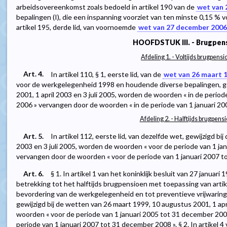
arbeidsovereenkomst zoals bedoeld in artikel 190 van de
wet van 
bepalingen (I), die een inspanning voorziet van ten minste 0,15 % v
artikel 195, derde lid, van voornoemde
wet van 27 december 2006
HOOFDSTUK III. - Brugpen
Afdeling 1. - Voltijds brugpens
Art. 4.
In artikel 110, § 1, eerste lid, van de
wet van 26 maart 
voor de werkgelegenheid 1998 en houdende diverse bepalingen, ge
2001, 1 april 2003 en 3 juli 2005, worden de woorden « in de perio
2006 » vervangen door de woorden « in de periode van 1 januari 20
Afdeling 2. - Halftijds brugpens
Art. 5.
In artikel 112, eerste lid, van dezelfde wet, gewijzigd bi
2003 en 3 juli 2005, worden de woorden « voor de periode van 1 ja
vervangen door de woorden « voor de periode van 1 januari 2007 t
Art. 6.
§ 1. In artikel 1 van het koninklijk besluit van 27 janu
betrekking tot het halftijds brugpensioen met toepassing van artike
bevordering van de werkgelegenheid en tot preventieve vrijwarin
gewijzigd bij de wetten van 26 maart 1999, 10 augustus 2001, 1 apr
woorden « voor de periode van 1 januari 2005 tot 31 december 20
periode van 1 januari 2007 tot 31 december 2008 ». § 2. In artikel 4 