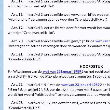
Art. 17.
In artikel 1 van dezelfde wet wordt het woord "Arbitr
woorden "Grondwettelijk Hof".
Art. 18.
In artikel 2 van dezelfde wet, vervangen bij de wet va
"Arbitragehof" vervangen door de woorden "Grondwettelijk Hof".
Art. 19.
In artikel 3, eerste lid, van dezelfde wet wordt het w
woorden "Grondwettelijk Hof".
Art. 20.
In artikel 4 van dezelfde wet, gewijzigd bij de
wet van 2
"Arbitragehof" telkens vervangen door de woorden "Grondwettelijk
Art. 21.
In artikel 8 van dezelfde wet wordt het woord "Arbit
"Grondwettelijk Hof".
HOOFDSTUK
9. - Wijzigingen van de
wet van 23 januari 1989
2
op het rechtscolle
en artikel 94, § 3, van de bijzondere wet van 8 augustus 1980 tot h
Art. 22.
In artikel 4, § 4, van de
wet van 23 januari 1989
2
op he
§ 5 en § 6, en artikel 94, § 3, van de bijzondere wet van 8 augustus
wordt het woord "Arbitragehof" telkens vervangen door de woorde
Art. 23.
In artikel 54, § 2, van dezelfde wet, wordt het woord
"Grondwettelijk Hof".