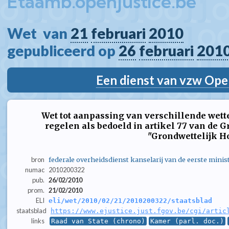
Etaamb.openjustice.be
Wet  van 
21
februari
2010
gepubliceerd op 
26
februari
201
Een dienst van vzw Ope
Wet tot aanpassing van verschillende wet
regelen als bedoeld in artikel 77 van de
"Grondwettelijk H
bron
federale overheidsdienst kanselarij van de eerste minis
numac
2010200322
pub.
26/02/2010
prom.
21/02/2010
ELI
eli/wet/2010/02/21/2010200322/staatsblad
staatsblad
https://www.ejustice.just.fgov.be/cgi/artic
links
Raad van State (chrono)
Kamer (parl. doc.)