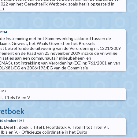
 1022 van het Gerechtelijk Wetboek, zoals het is opgesteld in
..)
 2014
de instemming met het Samenwerkingsakkoord tussen de
 Vlaams Gewest, het Waals Gewest en het Brussels
t betreffende de uitvoering van de Verordening nr. 1221/2009
lement en de Raad van 25 november 2009 inzake de vrijwillige
nisaties aan een communautair milieubeheer- en
EMAS), tot intrekking van Verordening (EG) nr. 761/2001 en van
001/681/EG en 2006/193/EG van de Commissie
1867
, Titels IV en V
wetboek
10 oktober 1967
Deel II, Boek I, Titel I, Hoofdstuk V, Titel II tot Titel VI,
Ibis en V. - Officieuze coördinatie in het Duits