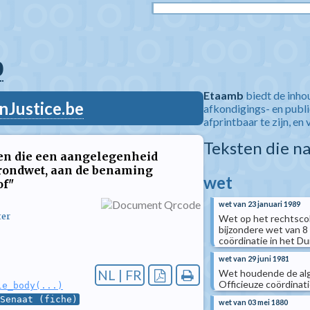
0
Etaamb
biedt de inho
nJustice.be
afkondigings- en publ
afprintbaar te zijn, en 
Teksten die n
ten die een aangelegenheid
 Grondwet, aan de benaming
wet
of"
wet van 23 januari 1989
ter
Wet op het rechtscolle
bijzondere wet van 8 
coördinatie in het Du
wet van 29 juni 1981
Wet houdende de alg
NL | FR
Officieuze coördinati
le_body(...)
Senaat (fiche)
wet van 03 mei 1880