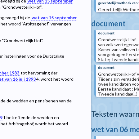
ngevoegd bij de
wet van 15 september
gerechtelijk wetboek van 
 "Grondwettelijk Hof".
Gerechtelijk Wetboek,
, ingevoegd bij de
wet van 15 september
document
t het woord "Arbitragehof" vervangen
document
Grondwettelijk Hof. 
 "Grondwettelijk Hof".
van volksvertegenwoo
Kamer van volksvert
voorgedragen Eerste k
r instellingen voor de Duitstalige
State; Tweede kandida
document
mber 1983
tot hervorming der
Grondwettelijk Hof V
Tijdens zijn vergade
t van 16 juli 1993
4
, wordt het woord
twee kandidaten voor
Eerste kandidaat : M
Tweede kandidaa(...)
nde de wedden en pensioenen van de
Teksten waarn
89
1
betreffende de wedden en
n het Arbitragehof, wordt het woord
wet van 06 me