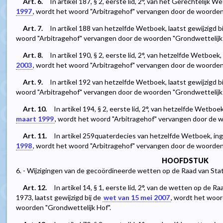
Art. 6.
In artikel 187, § 2, eerste lid, 2°, van het Gerechtelijk W
1997
, wordt het woord "Arbitragehof" vervangen door de woorden
Art. 7.
In artikel 188 van hetzelfde Wetboek, laatst gewijzigd b
woord "Arbitragehof" vervangen door de woorden "Grondwettelijk 
Art. 8.
In artikel 190, § 2, eerste lid, 2°, van hetzelfde Wetboek,
2003
, wordt het woord "Arbitragehof" vervangen door de woorden
Art. 9.
In artikel 192 van hetzelfde Wetboek, laatst gewijzigd b
woord "Arbitragehof" vervangen door de woorden "Grondwettelijk 
Art. 10.
In artikel 194, § 2, eerste lid, 2°, van hetzelfde Wetboek
maart 1999
, wordt het woord "Arbitragehof" vervangen door de w
Art. 11.
In artikel 259quaterdecies van hetzelfde Wetboek, in
1998
, wordt het woord "Arbitragehof" vervangen door de woorden
HOOFDSTUK
6. - Wijzigingen van de gecoördineerde wetten op de Raad van Sta
Art. 12.
In artikel 14, § 1, eerste lid, 2°, van de wetten op de 
1973, laatst gewijzigd bij de
wet van 15 mei 2007
, wordt het woor
woorden "Grondwettelijk Hof".