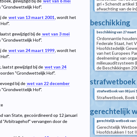
etboek, gewijzigd bij de
wet van 6 mei
gri « Schendt artikel
 "Grondwettelijk Hof".
afwachting van de in(.
ij de
wet van 13 maart 2001
, wordt het
beschikking
Hof".
beschikking van 27 maart
 laatst gewijzigd bij de
wet van 3 mei
Ordonnantie houden
 "Grondwettelijk Hof".
Federale Staat, het
Hoofdstedelijk Gewes
ij de
wet van 24 maart 1999
, wordt het
van het Europees Par
Hof".
deelneming van orga
milieuauditsysteem (
, laatst gewijzigd bij de
wet van 24
de Beschikkingen 2
oorden "Grondwettelijk Hof".
strafwetboek
gevoegd bij de
wet van 22 december
 "Grondwettelijk Hof".
strafwetboek van 08 juni 
Strafwetboek, Boek II
te
gerechtelijk 
Raad van State, gecoördineerd op 12 januari
gerechtelijk wetboek van 
d "Arbitragehof" vervangen door de
Gerechtelijk Wetboek, 
Hoofdstukken I tot II