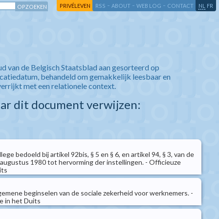
-
-
-
-
PRIVÉLEVEN
RSS
ABOUT
WEB LOG
CONTACT
NL
FR
ud van de Belgisch Staatsblad aan gesorteerd op
icatiedatum, behandeld om gemakkelijk leesbaar en
verrijkt met een relationele context.
aar dit document verwijzen:
ge bedoeld bij artikel 92bis, § 5 en § 6, en artikel 94, § 3, van de
augustus 1980 tot hervorming der instellingen. - Officieuze
its
emene beginselen van de sociale zekerheid voor werknemers. -
e in het Duits