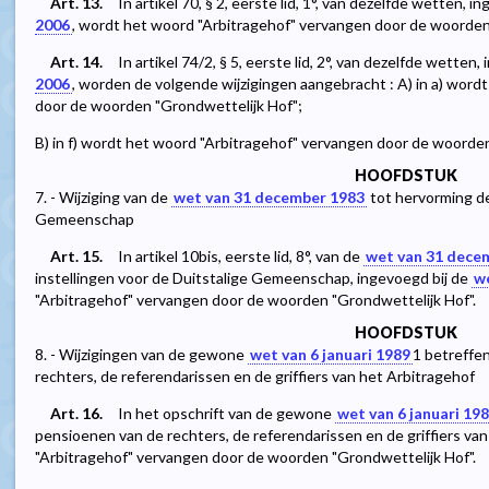
Art. 13.
In artikel 70, § 2, eerste lid, 1°, van dezelfde wetten, i
2006
, wordt het woord "Arbitragehof" vervangen door de woorden
Art. 14.
In artikel 74/2, § 5, eerste lid, 2°, van dezelfde wetten
2006
, worden de volgende wijzigingen aangebracht : A) in a) word
door de woorden "Grondwettelijk Hof";
B) in f) wordt het woord "Arbitragehof" vervangen door de woorden
HOOFDSTUK
7. - Wijziging van de
wet van 31 december 1983
tot hervorming de
Gemeenschap
Art. 15.
In artikel 10bis, eerste lid, 8°, van de
wet van 31 dece
instellingen voor de Duitstalige Gemeenschap, ingevoegd bij de
we
"Arbitragehof" vervangen door de woorden "Grondwettelijk Hof".
HOOFDSTUK
8. - Wijzigingen van de gewone
wet van 6 januari 1989
1
betreffe
rechters, de referendarissen en de griffiers van het Arbitragehof
Art. 16.
In het opschrift van de gewone
wet van 6 januari 19
pensioenen van de rechters, de referendarissen en de griffiers va
"Arbitragehof" vervangen door de woorden "Grondwettelijk Hof".