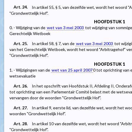
Art. 24.
In artikel 55, § 5, van dezelfde wet, wordt het woord
"Grondwettelijk Hof".
HOOFDSTUK 1
0. - Wijziging van de
wet van 3 mei 2003
tot wijziging van sommige
Gerechtelijk Wetboek
Art. 25.
In artikel 58, § 7, van de
wet van 3 mei 2003
tot wijzi
van het Gerechtelijk Wetboek, wordt het woord "Arbitragehof" v
"Grondwettelijk Hof".
HOOFDSTUK 1
1. - Wijzigingen van de
wet van 25 april 2007
0
tot oprichting van 
wetsevaluatie
Art. 26.
In het opschrift van Hoofdstuk II, Afdeling II, Onderaf
tot oprichting van een Parlementair Comité belast met de wetseva
vervangen door de woorden "Grondwettelijk Hof".
Art. 27.
In artikel 9, eerste lid, van dezelfde wet, wordt het 
woorden "Grondwettelijk Hof".
Art. 28.
In artikel 10 van dezelfde wet, wordt het woord "Arb
"Grondwettelijk Hof".