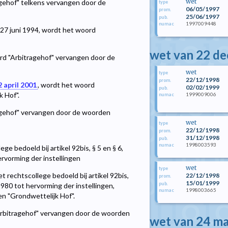
wet
agehof" telkens vervangen door de
type
06/05/1997
prom.
25/06/1997
pub.
1997009448
numac
n 27 juni 1994, wordt het woord
wet van 22 d
oord "Arbitragehof" vervangen door de
wet
type
22/12/1998
prom.
 april 2001
, wordt het woord
02/02/1999
pub.
 Hof".
1999009006
numac
ragehof" vervangen door de woorden
wet
type
22/12/1998
prom.
31/12/1998
pub.
1998003593
numac
ge bedoeld bij artikel 92bis, § 5 en § 6,
ervorming der instellingen
wet
type
t rechtscollege bedoeld bij artikel 92bis,
22/12/1998
prom.
15/01/1999
pub.
 1980 tot hervorming der instellingen,
1998003665
numac
n "Grondwettelijk Hof".
 "Arbitragehof" vervangen door de woorden
wet van 24 m