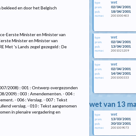
wet
type
02/04/2001
n bekleed en door het Belgisch
prom.
18/04/2001
pub.
2001000403
numac
e-Eerste Minister en Minister van
wet
type
erste Minister en Minister van
02/04/2001
prom.
13/04/2001
E Met 's Lands zegel gezegeld : De
pub.
2001021209
numac
wet
type
02/04/2001
prom.
14/04/2001
pub.
2001000333
numac
2007/2008) : 001 : Ontwerp overgezonden
008/2009) : 003 : Amendementen. - 004 :
ment. - 006 : Verslag. - 007 : Tekst
wet van 13 m
llend verslag. - 010 : Tekst aangenomen
nomen in plenaire vergadering en
wet
type
13/03/2001
prom.
30/03/2001
pub.
2001009073
numac