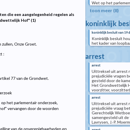
Wet op het parlement
toon meer (8)
ten die een aangelegenheid regelen als
dwettelijk Hof" (1)
koninklijk bes
koninklijk besluit van 19
Koninklijk besluit h
het kader van loopb
n zullen, Onze Groet.
t :
arrest
arrest
Uittreksel uit arrest
prejudiciële vragen 
artikel 77 van de Grondwet.
gesteld door de kame
Het Grondwettelijk H
voorzitter, voorzitter(.
derzoek
arrest
3
op het parlementair onderzoek,
Uittreksel uit arrest
prejudiciële vraag be
gehof" vervangen door de woorden
Gerechtelijk Wetboe
samengesteld uit de 
Lavrysen, J.-P. Moerma
lling van de onverenigbaarheden en
arrest