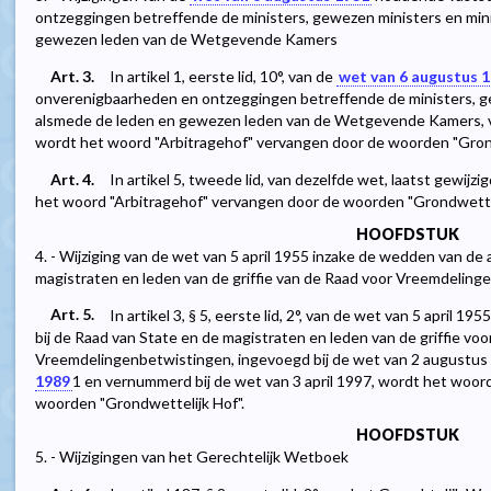
ontzeggingen betreffende de ministers, gewezen ministers en mini
gewezen leden van de Wetgevende Kamers
Art. 3.
In artikel 1, eerste lid, 10°, van de
wet van 6 augustus 
onverenigbaarheden en ontzeggingen betreffende de ministers, ge
alsmede de leden en gewezen leden van de Wetgevende Kamers, v
wordt het woord "Arbitragehof" vervangen door de woorden "Grond
Art. 4.
In artikel 5, tweede lid, van dezelfde wet, laatst gewijzi
het woord "Arbitragehof" vervangen door de woorden "Grondwettel
HOOFDSTUK
4. - Wijziging van de wet van 5 april 1955 inzake de wedden van de
magistraten en leden van de griffie van de Raad voor Vreemdelin
Art. 5.
In artikel 3, § 5, eerste lid, 2°, van de wet van 5 april
bij de Raad van State en de magistraten en leden van de griffie vo
Vreemdelingenbetwistingen, ingevoegd bij de wet van 2 augustus 1
1989
1
en vernummerd bij de wet van 3 april 1997, wordt het woor
woorden "Grondwettelijk Hof".
HOOFDSTUK
5. - Wijzigingen van het Gerechtelijk Wetboek