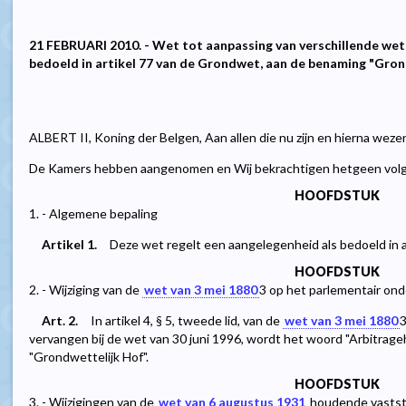
21 FEBRUARI 2010. - Wet tot aanpassing van verschillende wet
bedoeld in artikel 77 van de Grondwet, aan de benaming "Gron
ALBERT II, Koning der Belgen, Aan allen die nu zijn en hierna weze
De Kamers hebben aangenomen en Wij bekrachtigen hetgeen volg
HOOFDSTUK
1. - Algemene bepaling
Artikel 1.
Deze wet regelt een aangelegenheid als bedoeld in 
HOOFDSTUK
2. - Wijziging van de
wet van 3 mei 1880
3
op het parlementair on
Art. 2.
In artikel 4, § 5, tweede lid, van de
wet van 3 mei 1880
vervangen bij de wet van 30 juni 1996, wordt het woord "Arbitra
"Grondwettelijk Hof".
HOOFDSTUK
3. - Wijzigingen van de
wet van 6 augustus 1931
houdende vastste