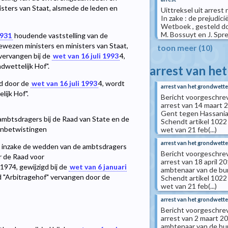
sters van Staat, alsmede de leden en
Uittreksel uit arres
In zake : de prejudic
Wetboek , gesteld doo
M. Bossuyt en J. Spreu
1931
houdende vaststelling van de
wezen ministers en ministers van Staat,
toon meer (10)
ervangen bij de
wet van 16 juli 1993
4
,
wettelijk Hof".
arrest van he
gd door de
wet van 16 juli 1993
4
, wordt
arrest van het grondwettel
ijk Hof".
Bericht voorgeschreve
arrest van 14 maart 
Gent tegen Hassania 
 ambtsdragers bij de Raad van State en de
Schendt artikel 1022
genbetwistingen
wet van 21 feb(...)
arrest van het grondwettel
 1955 inzake de wedden van de ambtsdragers
Bericht voorgeschreve
or de Raad voor
arrest van 18 april 
974, gewijzigd bij de
wet van 6 januari
ambtenaar van de bu
d "Arbitragehof" vervangen door de
Schendt artikel 1022
wet van 21 feb(...)
arrest van het grondwettel
Bericht voorgeschreve
arrest van 2 maart 2
ambtenaar van de bur