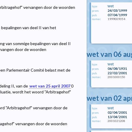
wet
 "Arbitragehof" vervangen door de woorden
type
24/03/1999
prom.
07/04/1999
pub.
1999009354
numac
 bepalingen van deel II van het
ging van sommige bepalingen van deel II
ervangen door de woorden
wet van 06 a
wet
type
06/08/1931
prom.
een Parlementair Comité belast met de
22/02/2001
pub.
2001000150
numac
deling II, van de
wet van 25 april 2007
0
luatie, wordt het woord "Arbitragehof"
wet van 02 ap
woord "Arbitragehof" vervangen door de
wet
type
02/04/2001
prom.
13/04/2001
pub.
2001021208
numac
itragehof" vervangen door de woorden