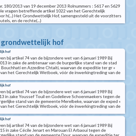
t nr. 180/2013 van 19 december 2013 Rolnummers : 5617 en 5629
iële vragen betreffende artikel 1022 van het Gerechtelijk
r h(...) Het Grondwettelijk Hof, samengesteld uit de voorzitters
tels, en de rechte(...)
t grondwettelijk hof
ijk hof
n bij artikel 74 van de bijzondere wet van 6 januari 1989 Bij
2013 in zake de ambtenaar van de burgerlijke stand van de stad
Bouchhati en Azzedine Chtaiti, waarvan de expeditie ter gr «
 van het Gerechtelijk Wetboek, vóór de inwerkingtreding van de
ijk hof
n bij artikel 74 van de bijzondere wet van 6 januari 1989 Bij
2013 in zake Youssef Touil en Godelieve Schoenmaekers tegen de
rgerlijke stand van de gemeente Merelbeke, waarvan de exped «
 van het Gerechtelijk Wetboek, vóór de inwerkingtreding van de
ijk hof
n bij artikel 74 van de bijzondere wet van 6 januari 1989 Bij
015 in zake Cécile Jenart en Marouan El Arbaoui tegen de
gerlijke stand van de gemeente Dour, waarvan de expeditie ter