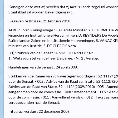
Kondigen deze wet af, bevelen dat zij met 's Lands zegel zal worde
Staatsblad zal worden bekendgemaakt.
Gegeven te Brussel, 21 februari 2010.
ALBERT Van Koningswege : De Eerste Minister, Y. LETERME De Vic
Financiën en Institutionele Hervormingen, D. REYNDERS De Vice-E
Buitenlandse Zaken en Institutionele Hervormingen, S. VANACKER
Minister van Justitie, S. DE CLERCK Nota
(1) Stukken van de Senaat : 4-513 - 2007/2008 : Nr.
1 : Wetsvoorstel van de heer Delpérée. - Nr. 2 : Verslag.
Handelingen van de Senaat : 24 april 2008.
Stukken van de Kamer van volksvertegenwoordigers : 52-1112/ (
door de Senaat. - 002 : Advies van de Raad van State. 52-1112/ (2
Advies van de Raad van State. 52-1112/ (2009/2010) : 005 : Amende
aangenomen door de commissie. - 008 : Amendement. - 009 : Aanvu
door de commissie. - 011 : Aanvullend verslag. - 012 : Tekst aange
teruggezonden naar de Senaat.
Integraal verslag : 22 december 2009.