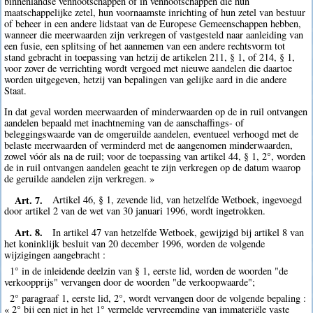
binnenlandse vennootschappen of in vennootschappen die hun
maatschappelijke zetel, hun voornaamste inrichting of hun zetel van bestuur
of beheer in een andere lidstaat van de Europese Gemeenschappen hebben,
wanneer die meerwaarden zijn verkregen of vastgesteld naar aanleiding van
een fusie, een splitsing of het aannemen van een andere rechtsvorm tot
stand gebracht in toepassing van hetzij de artikelen 211, § 1, of 214, § 1,
voor zover de verrichting wordt vergoed met nieuwe aandelen die daartoe
worden uitgegeven, hetzij van bepalingen van gelijke aard in die andere
Staat.
In dat geval worden meerwaarden of minderwaarden op de in ruil ontvangen
aandelen bepaald met inachtneming van de aanschaffings- of
beleggingswaarde van de omgeruilde aandelen, eventueel verhoogd met de
belaste meerwaarden of verminderd met de aangenomen minderwaarden,
zowel vóór als na de ruil; voor de toepassing van artikel 44, § 1, 2°, worden
de in ruil ontvangen aandelen geacht te zijn verkregen op de datum waarop
de geruilde aandelen zijn verkregen. »
Art. 7.
Artikel 46, § 1, zevende lid, van hetzelfde Wetboek, ingevoegd
door artikel 2 van de wet van 30 januari 1996, wordt ingetrokken.
Art. 8.
In artikel 47 van hetzelfde Wetboek, gewijzigd bij artikel 8 van
het koninklijk besluit van 20 december 1996, worden de volgende
wijzigingen aangebracht :
1° in de inleidende deelzin van § 1, eerste lid, worden de woorden "de
verkoopprijs" vervangen door de woorden "de verkoopwaarde";
2° paragraaf 1, eerste lid, 2°, wordt vervangen door de volgende bepaling :
« 2° bij een niet in het 1° vermelde vervreemding van immateriële vaste