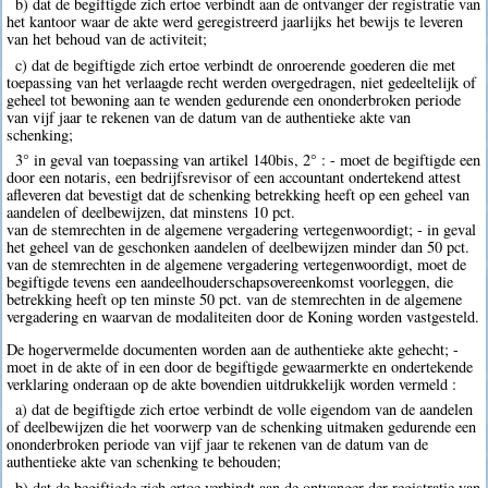
b) dat de begiftigde zich ertoe verbindt aan de ontvanger der registratie van
het kantoor waar de akte werd geregistreerd jaarlijks het bewijs te leveren
van het behoud van de activiteit;
c) dat de begiftigde zich ertoe verbindt de onroerende goederen die met
toepassing van het verlaagde recht werden overgedragen, niet gedeeltelijk of
geheel tot bewoning aan te wenden gedurende een ononderbroken periode
van vijf jaar te rekenen van de datum van de authentieke akte van
schenking;
3° in geval van toepassing van artikel 140bis, 2° : - moet de begiftigde een
door een notaris, een bedrijfsrevisor of een accountant ondertekend attest
afleveren dat bevestigt dat de schenking betrekking heeft op een geheel van
aandelen of deelbewijzen, dat minstens 10 pct.
van de stemrechten in de algemene vergadering vertegenwoordigt; - in geval
het geheel van de geschonken aandelen of deelbewijzen minder dan 50 pct.
van de stemrechten in de algemene vergadering vertegenwoordigt, moet de
begiftigde tevens een aandeelhouderschapsovereenkomst voorleggen, die
betrekking heeft op ten minste 50 pct. van de stemrechten in de algemene
vergadering en waarvan de modaliteiten door de Koning worden vastgesteld.
De hogervermelde documenten worden aan de authentieke akte gehecht; -
moet in de akte of in een door de begiftigde gewaarmerkte en ondertekende
verklaring onderaan op de akte bovendien uitdrukkelijk worden vermeld :
a) dat de begiftigde zich ertoe verbindt de volle eigendom van de aandelen
of deelbewijzen die het voorwerp van de schenking uitmaken gedurende een
ononderbroken periode van vijf jaar te rekenen van de datum van de
authentieke akte van schenking te behouden;
b) dat de begiftigde zich ertoe verbindt aan de ontvanger der registratie van