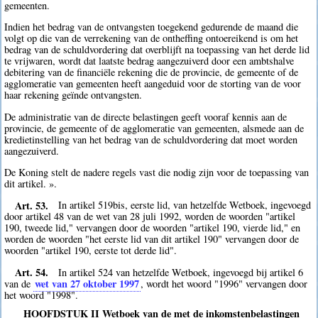
gemeenten.
Indien het bedrag van de ontvangsten toegekend gedurende de maand die
volgt op die van de verrekening van de ontheffing ontoereikend is om het
bedrag van de schuldvordering dat overblijft na toepassing van het derde lid
te vrijwaren, wordt dat laatste bedrag aangezuiverd door een ambtshalve
debitering van de financiële rekening die de provincie, de gemeente of de
agglomeratie van gemeenten heeft aangeduid voor de storting van de voor
haar rekening geïnde ontvangsten.
De administratie van de directe belastingen geeft vooraf kennis aan de
provincie, de gemeente of de agglomeratie van gemeenten, alsmede aan de
kredietinstelling van het bedrag van de schuldvordering dat moet worden
aangezuiverd.
De Koning stelt de nadere regels vast die nodig zijn voor de toepassing van
dit artikel. ».
Art. 53.
In artikel 519bis, eerste lid, van hetzelfde Wetboek, ingevoegd
door artikel 48 van de wet van 28 juli 1992, worden de woorden "artikel
190, tweede lid," vervangen door de woorden "artikel 190, vierde lid," en
worden de woorden "het eerste lid van dit artikel 190" vervangen door de
woorden "artikel 190, eerste tot derde lid".
Art. 54.
In artikel 524 van hetzelfde Wetboek, ingevoegd bij artikel 6
wet van 27 oktober 1997
van de
, wordt het woord "1996" vervangen door
het woord "1998".
HOOFDSTUK II Wetboek van de met de inkomstenbelastingen