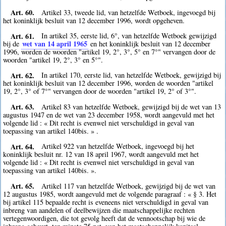
Art. 60.
Artikel 33, tweede lid, van hetzelfde Wetboek, ingevoegd bij
het koninklijk besluit van 12 december 1996, wordt opgeheven.
Art. 61.
In artikel 35, eerste lid, 6°, van hetzelfde Wetboek gewijzigd
wet van 14 april 1965
bij de
en het koninklijk besluit van 12 december
1996, worden de woorden "artikel 19, 2°, 3°, 5° en 7°" vervangen door de
woorden "artikel 19, 2°, 3° en 5°".
Art. 62.
In artikel 170, eerste lid, van hetzelfde Wetboek, gewijzigd bij
het koninklijk besluit van 12 december 1996, worden de woorden "artikel
19, 2°, 3° of 7°" vervangen door de woorden "artikel 19, 2° of 3°".
Art. 63.
Artikel 83 van hetzelfde Wetboek, gewijzigd bij de wet van 13
augustus 1947 en de wet van 23 december 1958, wordt aangevuld met het
volgende lid : « Dit recht is evenwel niet verschuldigd in geval van
toepassing van artikel 140bis. » .
Art. 64.
Artikel 922 van hetzelfde Wetboek, ingevoegd bij het
koninklijk besluit nr. 12 van 18 april 1967, wordt aangevuld met het
volgende lid : « Dit recht is evenwel niet verschuldigd in geval van
toepassing van artikel 140bis. ».
Art. 65.
Artikel 117 van hetzelfde Wetboek, gewijzigd bij de wet van
12 augustus 1985, wordt aangevuld met de volgende paragraaf : « § 3. Het
bij artikel 115 bepaalde recht is eveneens niet verschuldigd in geval van
inbreng van aandelen of deelbewijzen die maatschappelijke rechten
vertegenwoordigen, die tot gevolg heeft dat de vennootschap bij wie de