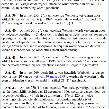
derde lid, 4°, vastgestelde regels, alleen de winst vermeld in artikel 233,
eerste lid, in aanmerking wordt genomen;".
Art. 39.
In artikel 253, 2°, van hetzelfde Wetboek, vervangen door
artikel 38 van de wet van 6 juli 1994, worden de woorden "in artikel 231,
1°," vervangen door de woorden "in artikel 231, § 1, 1°,".
Art. 40.
Artikel 261, 2°, van hetzelfde Wetboek wordt vervangen door
de volgende bepaling : « 2° door de in België gevestigde tussenpersonen die
op enige wijze zijn betrokken bij de uitbetaling van inkomsten van roerende
goederen en kapitalen van buitenlandse oorsprong of loten van effecten van
leningen van buitenlandse oorsprong, tenzij hun wordt bewezen dat een
vorige tussenpersoon de voorheffing heeft ingehouden;".
Art. 41.
In artikel 262, 5°, van hetzelfde Wetboek, vervangen door
artikel 6 van de wet van 20 maart 1996, worden de woorden "zelfs indien ze
niet betrokken waren bij een openbaar aanbod in België," ingetrokken.
Art. 42.
In artikel 269, derde lid, c, van hetzelfde Wetboek, vervangen
wet van 30 maart 1994
door artikel 20 van de
, worden de woorden ", die
geen dividenden zijn als vermeld in artikel 21, 2°" geschrapt.
Art. 43.
Artikel 270, 1°, van hetzelfde Wetboek, gewijzigd bij artikel 1
van het koninklijk besluit van 12 december 1996, wordt vervangen door de
volgende bepaling : « 1° de in de artikelen 3, 179 of 220 vermelde
belastingplichtigen die als schuldenaar, bewaarder, mandataris of
tussenpersoon in België of in het buitenland bezoldigingen, pensioenen,
renten en toelagen betalen of toekennen, evenals de in artikel 227 vermelde