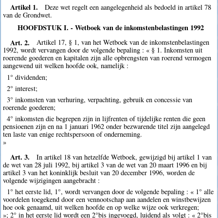
Artikel 1.
Deze wet regelt een aangelegenheid als bedoeld in artikel 78
van de Grondwet.
HOOFDSTUK I. - Wetboek van de inkomstenbelastingen 1992
Art. 2.
Artikel 17, § 1, van het Wetboek van de inkomstenbelastingen
1992, wordt vervangen door de volgende bepaling : « § 1. Inkomsten uit
roerende goederen en kapitalen zijn alle opbrengsten van roerend vermogen
aangewend uit welken hoofde ook, namelijk :
1° dividenden;
2° interest;
3° inkomsten van verhuring, verpachting, gebruik en concessie van
roerende goederen;
4° inkomsten die begrepen zijn in lijfrenten of tijdelijke renten die geen
pensioenen zijn en na 1 januari 1962 onder bezwarende titel zijn aangelegd
ten laste van enige rechtspersoon of onderneming.
»
Art. 3.
In artikel 18 van hetzelfde Wetboek, gewijzigd bij artikel 1 van
de wet van 28 juli 1992, bij artikel 3 van de wet van 20 maart 1996 en bij
artikel 3 van het koninklijk besluit van 20 december 1996, worden de
volgende wijzigingen aangebracht :
1° het eerste lid, 1°, wordt vervangen door de volgende bepaling : « 1° alle
voordelen toegekend door een vennootschap aan aandelen en winstbewijzen
hoe ook genaamd, uit welken hoofde en op welke wijze ook verkregen;
»; 2° in het eerste lid wordt een 2°bis ingevoegd, luidend als volgt : « 2°bis