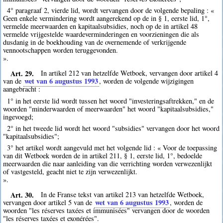
4° paragraaf 2, vierde lid, wordt vervangen door de volgende bepaling : «
Geen enkele vermindering wordt aangerekend op de in § 1, eerste lid, 1°,
vermelde meerwaarden en kapitaalsubsidies, noch op de in artikel 48
vermelde vrijgestelde waardeverminderingen en voorzieningen die als
dusdanig in de boekhouding van de overnemende of verkrijgende
vennootschappen worden teruggevonden.
».
Art. 29.
In artikel 212 van hetzelfde Wetboek, vervangen door artikel 4
wet van 6 augustus 1993
van de
, worden de volgende wijzigingen
aangebracht :
1° in het eerste lid wordt tussen het woord "investeringsaftrekken," en de
woorden "minderwaarden of meerwaarden" het woord "kapitaalsubsidies,"
ingevoegd;
2° in het tweede lid wordt het woord "subsidies" vervangen door het woord
"kapitaalsubsidies";
3° het artikel wordt aangevuld met het volgende lid : « Voor de toepassing
van dit Wetboek worden de in artikel 211, § 1, eerste lid, 1°, bedoelde
meerwaarden die naar aanleiding van die verrichting worden verwezenlijkt
of vastgesteld, geacht niet te zijn verwezenlijkt.
».
Art. 30.
In de Franse tekst van artikel 213 van hetzelfde Wetboek,
wet van 6 augustus 1993
vervangen door artikel 5 van de
, worden de
woorden "les réserves taxées et immunisées" vervangen door de woorden
"les réserves taxées et exonérées".