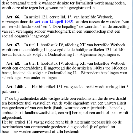
deze paragraaf uiterlijk wanneer de akte ter formaliteit wordt aangeboden,
wordt deze akte tegen het gewoon recht geregistreerd. ».
Art. 66.
In artikel 121, eerste lid, 1°, van hetzelfde Wetboek,
wet van 14 april 1965
vervangen door de
, worden tussen de woorden "van
een verschillende soort" en ". Deze bepaling" de woorden " en de omzetting
van een vereniging zonder winstoogmerk in een vennootschap met een
sociaal oogmerk" ingevoegd.
Art. 67.
In titel I, hoofdstuk IV, afdeling XII van hetzelfde Wetboek
wordt een onderafdeling I ingevoegd die de huidige artikelen 131 tot 140
bevat, luidend als volgt : « Onderafdeling I. - Algemene bepalingen ».
Art. 68.
In titel I, hoofdstuk IV, afdeling XII van hetzelfde Wetboek
wordt een onderafdeling II ingevoegd die de artikelen 140bis tot 140octies
bevat, luidend als volgt : « Onderafdeling II. - Bijzondere bepalingen voor
schenkingen van ondernemingen
Art. 140bis.
Het bij artikel 131 vastgestelde recht wordt verlaagd tot 3
pct. voor :
1° de bij authentieke akte vastgestelde overeenkomsten die de overdracht
ten kosteloze titel vaststellen van de volle eigendom van een universaliteit
van goederen of van een bedrijfstak, waarmee een nijverheids-, handels-,
ambachts- of landbouwactiviteit, een vrij beroep of een ambt of post wordt
uitgeoefend.
Het bij artikel 131 vastgestelde recht blijft niettemin toepasselijk op de
overdrachten van onroerende goederen die gedeeltelijk of geheel tot
bewoning worden aangewend of zijn bestemd;