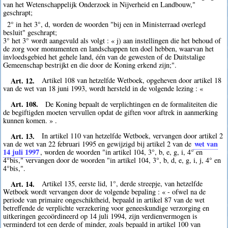
van het Wetenschappelijk Onderzoek in Nijverheid en Landbouw,"
geschrapt;
2° in het 3°, d, worden de woorden "bij een in Ministerraad overlegd
besluit" geschrapt;
3° het 3° wordt aangevuld als volgt : « j) aan instellingen die het behoud of
de zorg voor monumenten en landschappen ten doel hebben, waarvan het
invloedsgebied het gehele land, één van de gewesten of de Duitstalige
Gemeenschap bestrijkt en die door de Koning erkend zijn;".
Art. 12.
Artikel 108 van hetzelfde Wetboek, opgeheven door artikel 18
van de wet van 18 juni 1993, wordt hersteld in de volgende lezing : «
Art. 108.
De Koning bepaalt de verplichtingen en de formaliteiten die
de begiftigden moeten vervullen opdat de giften voor aftrek in aanmerking
kunnen komen. » .
Art. 13.
In artikel 110 van hetzelfde Wetboek, vervangen door artikel 2
wet van
van de wet van 22 februari 1995 en gewijzigd bij artikel 2 van de
14 juli 1997
, worden de woorden "in artikel 104, 3°, b, e, g, i, 4° en
4°bis," vervangen door de woorden "in artikel 104, 3°, b, d, e, g, i, j, 4° en
4°bis,".
Art. 14.
Artikel 135, eerste lid, 1°, derde streepje, van hetzelfde
Wetboek wordt vervangen door de volgende bepaling : « - ofwel na de
periode van primaire ongeschiktheid, bepaald in artikel 87 van de wet
betreffende de verplichte verzekering voor geneeskundige verzorging en
uitkeringen gecoördineerd op 14 juli 1994, zijn verdienvermogen is
verminderd tot een derde of minder, zoals bepaald in artikel 100 van