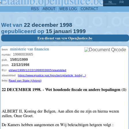
^
-
NL
FR
RSS
ABOUT
WEB LOG
CONTACT
Wet van
22
december
1998
gepubliceerd op
15
januari
1999
Een dienst van vzw OpenJustice.be
ministerie van financien
bron
1998003665
numac
15/01/1999
pub.
22/12/1998
prom.
ELI
eli/wet/1998/12/22/1998003665/staatsblad
staatsblad
https://www.ejustice.just.fgov.be/cgi/article_body(...)
links
Raad van State (chrono)
22 DECEMBER 1998. - Wet houdende fiscale en andere bepalingen (1)
ALBERT II, Koning der Belgen, Aan allen die nu zijn en hierna wezen
zullen, Onze Groet.
De Kamers hebben aangenomen en Wij bekrachtigen hetgeen volgt :