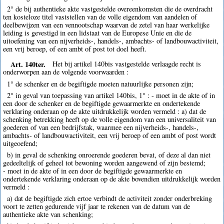
2° de bij authentieke akte vastgestelde overeenkomsten die de overdracht
ten kosteloze titel vaststellen van de volle eigendom van aandelen of
deelbewijzen van een vennootschap waarvan de zetel van haar werkelijke
leiding is gevestigd in een lidstaat van de Europese Unie en die de
uitoefening van een nijverheids-, handels-, ambachts- of landbouwactiviteit,
een vrij beroep, of een ambt of post tot doel heeft.
Art. 140ter.
Het bij artikel 140bis vastgestelde verlaagde recht is
onderworpen aan de volgende voorwaarden :
1° de schenker en de begiftigde moeten natuurlijke personen zijn;
2° in geval van toepassing van artikel 140bis, 1° : - moet in de akte of in
een door de schenker en de begiftigde gewaarmerkte en ondertekende
verklaring onderaan op de akte uitdrukkelijk worden vermeld : a) dat de
schenking betrekking heeft op de volle eigendom van een universaliteit van
goederen of van een bedrijfstak, waarmee een nijverheids-, handels-,
ambachts- of landbouwactiviteit, een vrij beroep of een ambt of post wordt
uitgeoefend;
b) in geval de schenking onroerende goederen bevat, of deze al dan niet
gedeeltelijk of geheel tot bewoning worden aangewend of zijn bestemd;
- moet in de akte of in een door de begiftigde gewaarmerkte en
ondertekende verklaring onderaan op de akte bovendien uitdrukkelijk worden
vermeld :
a) dat de begiftigde zich ertoe verbindt de activiteit zonder onderbreking
voort te zetten gedurende vijf jaar te rekenen van de datum van de
authentieke akte van schenking;