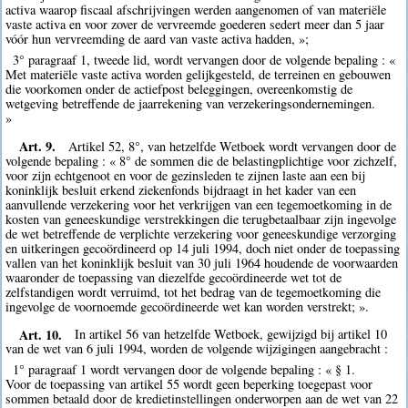
activa waarop fiscaal afschrijvingen werden aangenomen of van materiële
vaste activa en voor zover de vervreemde goederen sedert meer dan 5 jaar
vóór hun vervreemding de aard van vaste activa hadden, »;
3° paragraaf 1, tweede lid, wordt vervangen door de volgende bepaling : «
Met materiële vaste activa worden gelijkgesteld, de terreinen en gebouwen
die voorkomen onder de actiefpost beleggingen, overeenkomstig de
wetgeving betreffende de jaarrekening van verzekeringsondernemingen.
»
Art. 9.
Artikel 52, 8°, van hetzelfde Wetboek wordt vervangen door de
volgende bepaling : « 8° de sommen die de belastingplichtige voor zichzelf,
voor zijn echtgenoot en voor de gezinsleden te zijnen laste aan een bij
koninklijk besluit erkend ziekenfonds bijdraagt in het kader van een
aanvullende verzekering voor het verkrijgen van een tegemoetkoming in de
kosten van geneeskundige verstrekkingen die terugbetaalbaar zijn ingevolge
de wet betreffende de verplichte verzekering voor geneeskundige verzorging
en uitkeringen gecoördineerd op 14 juli 1994, doch niet onder de toepassing
vallen van het koninklijk besluit van 30 juli 1964 houdende de voorwaarden
waaronder de toepassing van diezelfde gecoördineerde wet tot de
zelfstandigen wordt verruimd, tot het bedrag van de tegemoetkoming die
ingevolge de voornoemde gecoördineerde wet kan worden verstrekt; ».
Art. 10.
In artikel 56 van hetzelfde Wetboek, gewijzigd bij artikel 10
van de wet van 6 juli 1994, worden de volgende wijzigingen aangebracht :
1° paragraaf 1 wordt vervangen door de volgende bepaling : « § 1.
Voor de toepassing van artikel 55 wordt geen beperking toegepast voor
sommen betaald door de kredietinstellingen onderworpen aan de wet van 22