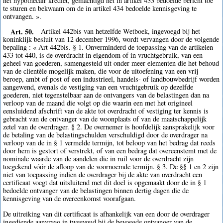
het hypothecair krediet, gemachtigd het in artikel 433 bedoelde bericht toe
te sturen en bekwaam om de in artikel 434 bedoelde kennisgeving te
ontvangen. ».
Art. 50.
Artikel 442bis van hetzelfde Wetboek, ingevoegd bij het
koninklijk besluit van 12 december 1996, wordt vervangen door de volgende
bepaling : « Art 442bis. § 1. Onverminderd de toepassing van de artikelen
433 tot 440, is de overdracht in eigendom of in vruchtgebruik, van een
geheel van goederen, samengesteld uit onder meer elementen die het behoud
van de clientèle mogelijk maken, die voor de uitoefening van een vrij
beroep, ambt of post of een industrieel, handels- of landbouwbedrijf worden
aangewend, evenals de vestiging van een vruchtgebruik op dezelfde
goederen, niet tegenstelbaar aan de ontvangers van de belastingen dan na
verloop van de maand die volgt op die waarin een met het origineel
eensluidend afschrift van de akte tot overdracht of vestiging ter kennis is
gebracht van de ontvanger van de woonplaats of van de maatschappelijk
zetel van de overdrager. § 2. De overnemer is hoofdelijk aansprakelijk voor
de betaling van de belastingschulden verschuldigd door de overdrager na
verloop van de in § 1 vermelde termijn, tot beloop van het bedrag dat reeds
door hem is gestort of verstrekt, of van een bedrag dat overeenstemt met de
nominale waarde van de aandelen die in ruil voor de overdracht zijn
toegekend vóór de afloop van de voornoemde termijn. § 3. De §§ 1 en 2 zijn
niet van toepassing indien de overdrager bij de akte van overdracht een
certificaat voegt dat uitsluitend met dit doel is opgemaakt door de in § 1
bedoelde ontvanger van de belastingen binnen dertig dagen die de
kennisgeving van de overeenkomst voorafgaan.
De uitreiking van dit certificaat is afhankelijk van een door de overdrager
ingediende aanvraag in tweevoud bij de bevoegde ontvanger van de