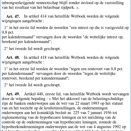
inbrengverkrijgende vennootschap blijft zonder invloed op de vaststelling
van het resultaat van het belastbaar tijdperk. ».
Art. 47.
In artikel 414 van hetzelfde Wetboek worden de volgende
wijzigingen aangebracht :
1° in het eerste lid worden de woorden "een intrest op die is vastgesteld op
0,8 pct.
per kalendermaand" vervangen door de woorden "de wettelijke intrest op,
berekend per kalendermaand";
2° het tweede lid wordt geschrapt.
Art. 48.
In artikel 418 van hetzelfde Wetboek worden de volgende
wijzigingen aangebracht :
1° in het eerste lid worden de woorden "tegen een rentevoet van 0,8 pct.
per kalendermaand" vervangen door de woorden "tegen de wettelijke
rentevoet, berekend per kalendermaand";
2° het tweede lid wordt geschrapt.
Art. 49.
Artikel 440, eerste lid, van hetzelfde Wetboek wordt vervangen
door de volgende bepaling : « Met het akkoord van de belastingschuldige
zijn de banken onderworpen aan de wet van 22 maart 1993 op het statuut
van en het toezicht op de kredietinstellingen, de ondernemingen
onderworpen aan het koninklijk besluit nr. 225 van 7 januari 1936 tot
reglementering van de hypothecaire leningen en tot inrichting van de
controle op de ondernemingen van hypothecaire leningen, zomede de
hypotheekondernemingen onderworpen aan de wet van 4 augustus 1992 op