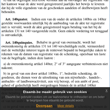
het kantoor waar de akte werd geregistreerd jaarlijks het bewijs te leveren
dat hij de volle eigendom van de geschonken aandelen of deelbewijzen heeft
behouden.
Art. 140quater.
Indien een van de onder de artikelen 140bis en 140ter
gestelde voorwaarden uiterlijk bij de aanbieding van de akte ter registratie
niet is vervuld, wordt de akte geregistreerd tegen betaling van het bij de
artikelen 131 tot 140 vastgestelde recht. Geen enkele vordering tot teruggaaf
is ontvankelijk.
Art. 140quinquies.
Behalve in geval van overmacht, wordt het
overeenkomstig de artikelen 131 tot 140 verschuldigde recht, vermeerderd
met de wettelijke interest tegen de rentevoet bepaald in burgerlijke zaken te
rekenen van de datum van registratie van de schenking, opeisbaar ten laste
van de begiftigde, indien deze laatste :
a) de overeenkomstig artikel 140ter, 2° of 3° aangegane verbintenissen niet
nakomt;
b) in geval van een door artikel 140bis, 1°, bedoelde schenking, de
goederen, die dienen voor de uitoefening van een nijverheids-, handels-,
ambachts- of landbouwactiviteit, een vrij beroep, of een ambt of post,
geheel of gedeeltelijk heeft overgedragen binnen de in artikel 140ter
bepaalde termijn van vijf jaar;
x
Etaamb.be maakt gebruik van cookies
deze bepaling is echter niet van toepassing indien de overdracht
gerechtvaardigd is door de uitoefening van de activiteit, van het vrij beroep
Etaamb.be gebruikt cookies om uw taalvoorkeur te onthouden en om beter
of van het ambt of de post;
te begrijpen hoe etaamb.be gebruikt wordt.
Doorgaan
c) in geval van een door artikel 140bis, 2°, bedoelde schenking, binnen de
Meer details