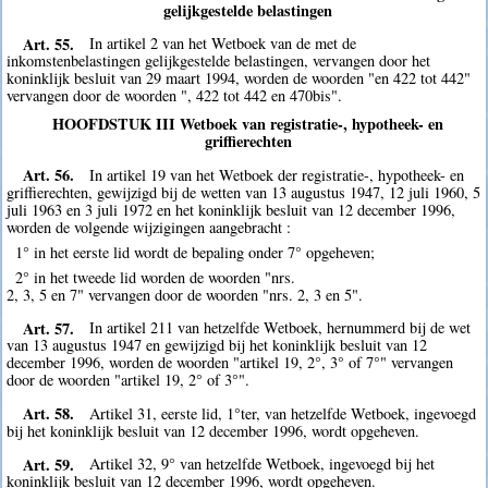
gelijkgestelde belastingen
Art. 55.
In artikel 2 van het Wetboek van de met de
inkomstenbelastingen gelijkgestelde belastingen, vervangen door het
koninklijk besluit van 29 maart 1994, worden de woorden "en 422 tot 442"
vervangen door de woorden ", 422 tot 442 en 470bis".
HOOFDSTUK III Wetboek van registratie-, hypotheek- en
griffierechten
Art. 56.
In artikel 19 van het Wetboek der registratie-, hypotheek- en
griffierechten, gewijzigd bij de wetten van 13 augustus 1947, 12 juli 1960, 5
juli 1963 en 3 juli 1972 en het koninklijk besluit van 12 december 1996,
worden de volgende wijzigingen aangebracht :
1° in het eerste lid wordt de bepaling onder 7° opgeheven;
2° in het tweede lid worden de woorden "nrs.
2, 3, 5 en 7" vervangen door de woorden "nrs. 2, 3 en 5".
Art. 57.
In artikel 211 van hetzelfde Wetboek, hernummerd bij de wet
van 13 augustus 1947 en gewijzigd bij het koninklijk besluit van 12
december 1996, worden de woorden "artikel 19, 2°, 3° of 7°" vervangen
door de woorden "artikel 19, 2° of 3°".
Art. 58.
Artikel 31, eerste lid, 1°ter, van hetzelfde Wetboek, ingevoegd
bij het koninklijk besluit van 12 december 1996, wordt opgeheven.
Art. 59.
Artikel 32, 9° van hetzelfde Wetboek, ingevoegd bij het
koninklijk besluit van 12 december 1996, wordt opgeheven.