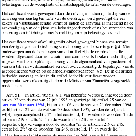
belastingen van de woonplaats of maatschappelijke zetel van de overdrager.
Het certificaat wordt geweigerd door de ontvanger indien op de dag van de
aanvraag een aanslag ten laste van de overdrager werd gevestigd die een
zekere en vaststaande schuld vormt of indien de aanvraag is ingediend na de
aankondiging van of tijdens een belastingonderzoek of na het verzenden van
een vraag om inlichtingen met betrekking tot zijn belastingstoestand.
Het certificaat wordt ofwel uitgereikt ofwel geweigerd binnen een termijn
van dertig dagen na de indiening van de vraag van de overdrager. § 4. Niet
onderworpen aan de bepalingen van dit artikel zijn de overdrachten die
worden uitgevoerd door een curator, een commissaris inzake opschorting of
in geval van fusie, splitsing, inbreng van de algemeenheid van goederen of
van een tak van werkzaamheid verricht overeenkomstig de bepalingen van de
gecoördineerde wetten op de handelsvennootschappen. § 5. De in dit artikel
bedoelde aanvraag en het in dit artikel bedoelde certificaat worden
opgemaakt overeenkomstig de door de Minister van Financiën vastgestelde
modellen. » .
Art. 51.
In artikel 463bis, § 1, van hetzelfde Wetboek, ingevoegd door
artikel 22 van de wet van 22 juli 1993 en gewijzigd bij artikel 25 van de
wet van 30 maart 1994
, bij artikel 106 van de wet van 21 december 1994
en bij artikel 21 van de wet van 20 december 1995, worden de volgende
wijzigingen aangebracht : 1° in het eerste lid, 1°, worden de woorden "in de
artikelen 219 en 246, 2°;" en de woorden "en 246, eerste lid,"
respectievelijk vervangen door de woorden "in de artikelen 219 en 246,
eerste lid, 2°;" en de woorden "en 246, eerste lid, 1°, en tweede lid,";
2° in het tweede lid worden de woorden "en 246, eerste lid," vervangen