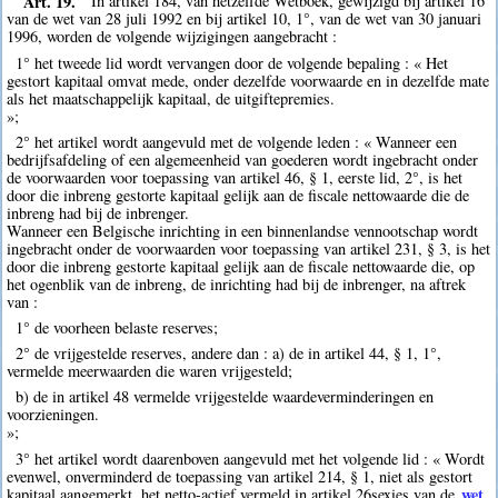
Art. 19.
In artikel 184, van hetzelfde Wetboek, gewijzigd bij artikel 16
van de wet van 28 juli 1992 en bij artikel 10, 1°, van de wet van 30 januari
1996, worden de volgende wijzigingen aangebracht :
1° het tweede lid wordt vervangen door de volgende bepaling : « Het
gestort kapitaal omvat mede, onder dezelfde voorwaarde en in dezelfde mate
als het maatschappelijk kapitaal, de uitgiftepremies.
»;
2° het artikel wordt aangevuld met de volgende leden : « Wanneer een
bedrijfsafdeling of een algemeenheid van goederen wordt ingebracht onder
de voorwaarden voor toepassing van artikel 46, § 1, eerste lid, 2°, is het
door die inbreng gestorte kapitaal gelijk aan de fiscale nettowaarde die de
inbreng had bij de inbrenger.
Wanneer een Belgische inrichting in een binnenlandse vennootschap wordt
ingebracht onder de voorwaarden voor toepassing van artikel 231, § 3, is het
door die inbreng gestorte kapitaal gelijk aan de fiscale nettowaarde die, op
het ogenblik van de inbreng, de inrichting had bij de inbrenger, na aftrek
van :
1° de voorheen belaste reserves;
2° de vrijgestelde reserves, andere dan : a) de in artikel 44, § 1, 1°,
vermelde meerwaarden die waren vrijgesteld;
b) de in artikel 48 vermelde vrijgestelde waardeverminderingen en
voorzieningen.
»;
3° het artikel wordt daarenboven aangevuld met het volgende lid : « Wordt
evenwel, onverminderd de toepassing van artikel 214, § 1, niet als gestort
wet
kapitaal aangemerkt, het netto-actief vermeld in artikel 26sexies van de