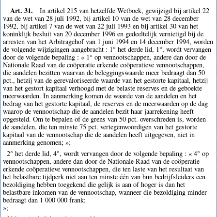
Art. 31.
In artikel 215 van hetzelfde Wetboek, gewijzigd bij artikel 22
van de wet van 28 juli 1992, bij artikel 10 van de wet van 28 december
1992, bij artikel 7 van de wet van 22 juli 1993 en bij artikel 30 van het
koninklijk besluit van 20 december 1996 en gedeeltelijk vernietigd bij de
arresten van het Arbitragehof van 1 juni 1994 en 14 december 1994, worden
de volgende wijzigingen aangebracht : 1° het derde lid, 1°, wordt vervangen
door de volgende bepaling : « 1° op vennootschappen, andere dan door de
Nationale Raad van de coöperatie erkende coöperatieve vennootschappen,
die aandelen bezitten waarvan de beleggingswaarde meer bedraagt dan 50
pct., hetzij van de gerevaloriseerde waarde van het gestorte kapitaal, hetzij
van het gestort kapitaal verhoogd met de belaste reserves en de geboekte
meerwaarden. In aanmerking komen de waarde van de aandelen en het
bedrag van het gestorte kapitaal, de reserves en de meerwaarden op de dag
waarop de vennootschap die de aandelen bezit haar jaarrekening heeft
opgesteld. Om te bepalen of de grens van 50 pct. overschreden is, worden
de aandelen, die ten minste 75 pct. vertegenwoordigen van het gestorte
kapitaal van de vennootschap die de aandelen heeft uitgegeven, niet in
aanmerking genomen; »;
2° het derde lid, 4°, wordt vervangen door de volgende bepaling : « 4° op
vennootschappen, andere dan door de Nationale Raad van de coöperatie
erkende coöperatieve vennootschappen, die ten laste van het resultaat van
het belastbare tijdperk niet aan ten minste één van hun bedrijfsleiders een
bezoldiging hebben toegekend die gelijk is aan of hoger is dan het
belastbare inkomen van de vennootschap, wanneer die bezoldiging minder
bedraagt dan 1 000 000 frank;
»;