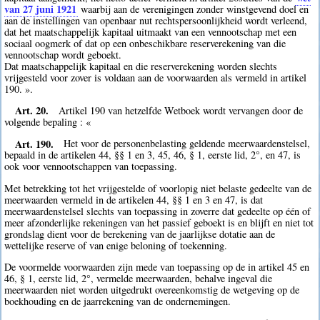
van 27 juni 1921
waarbij aan de verenigingen zonder winstgevend doel en
aan de instellingen van openbaar nut rechtspersoonlijkheid wordt verleend,
dat het maatschappelijk kapitaal uitmaakt van een vennootschap met een
sociaal oogmerk of dat op een onbeschikbare reserverekening van die
vennootschap wordt geboekt.
Dat maatschappelijk kapitaal en die reserverekening worden slechts
vrijgesteld voor zover is voldaan aan de voorwaarden als vermeld in artikel
190. ».
Art. 20.
Artikel 190 van hetzelfde Wetboek wordt vervangen door de
volgende bepaling : «
Art. 190.
Het voor de personenbelasting geldende meerwaardenstelsel,
bepaald in de artikelen 44, §§ 1 en 3, 45, 46, § 1, eerste lid, 2°, en 47, is
ook voor vennootschappen van toepassing.
Met betrekking tot het vrijgestelde of voorlopig niet belaste gedeelte van de
meerwaarden vermeld in de artikelen 44, §§ 1 en 3 en 47, is dat
meerwaardenstelsel slechts van toepassing in zoverre dat gedeelte op één of
meer afzonderlijke rekeningen van het passief geboekt is en blijft en niet tot
grondslag dient voor de berekening van de jaarlijkse dotatie aan de
wettelijke reserve of van enige beloning of toekenning.
De voormelde voorwaarden zijn mede van toepassing op de in artikel 45 en
46, § 1, eerste lid, 2°, vermelde meerwaarden, behalve ingeval die
meerwaarden niet worden uitgedrukt overeenkomstig de wetgeving op de
boekhouding en de jaarrekening van de ondernemingen.