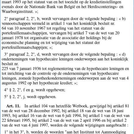
maart 1993 op het statuut van en het toezicht op de kredietinstellingen
evenals door de Nationale Bank van België en het Herdisconterings- en
Waarborginstituut. »;
2° paragraaf 2, 2°, b, wordt vervangen door de volgende bepaling : « b)
vennootschappen vermeld in artikel 1 van het koninklijk besluit nr.
64 van 10 november 1967 tot regeling van het statuut van de
portefeuillemaatschappijen, vervangen bij artikel 7 van de wet van 20
januari 1978 tot organisatie van de associatie der holdings bij de
economische planning en tot wijziging van het statuut der
portefeuillemaatschappijen; »;
3° paragraaf 2, 2°, d, wordt vervangen door de volgende bepaling : « d)
ondernemingen van hypothecaire leningen onderworpen aan het koninklijk
besluit nr.
225 van 7 januari 1936 tot reglementering van de hypothecaire leningen en
tot inrichting van de controle op de ondernemingen van hypothecaire
leningen, zomede hypotheekondernemingen onderworpen aan de wet van 4
augustus 1992 op het hypothecair krediet; »;
4° § 2, 2°, f en g, wordt opgeheven;
5° § 2, 2°, j, wordt opgeheven.
Art. 11.
In artikel 104 van hetzelfde Wetboek, gewijzigd bij artikel 81
van de wet van 28 december 1992, bij artikel 18 van de wet van 18 juni
1993, bij artikel 16 van de wet van 6 juli 1994, bij artikel 1 van de wet van
22 februari 1995, bij artikel 2 van de wet van 2 april 1996 en bij artikel 2
van de wet van 4 juni 1997, worden de volgende wijzigingen aangebracht :
1° in het 3°, b, worden de woorden "aan het Instituut tot Aanmoediging