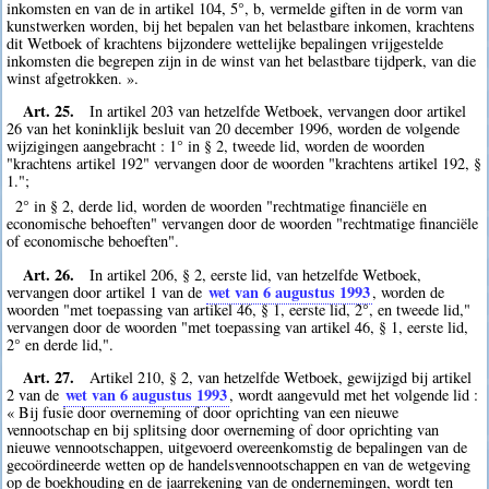
inkomsten en van de in artikel 104, 5°, b, vermelde giften in de vorm van
kunstwerken worden, bij het bepalen van het belastbare inkomen, krachtens
dit Wetboek of krachtens bijzondere wettelijke bepalingen vrijgestelde
inkomsten die begrepen zijn in de winst van het belastbare tijdperk, van die
winst afgetrokken. ».
Art. 25.
In artikel 203 van hetzelfde Wetboek, vervangen door artikel
26 van het koninklijk besluit van 20 december 1996, worden de volgende
wijzigingen aangebracht : 1° in § 2, tweede lid, worden de woorden
"krachtens artikel 192" vervangen door de woorden "krachtens artikel 192, §
1.";
2° in § 2, derde lid, worden de woorden "rechtmatige financiële en
economische behoeften" vervangen door de woorden "rechtmatige financiële
of economische behoeften".
Art. 26.
In artikel 206, § 2, eerste lid, van hetzelfde Wetboek,
wet van 6 augustus 1993
vervangen door artikel 1 van de
, worden de
woorden "met toepassing van artikel 46, § 1, eerste lid, 2°, en tweede lid,"
vervangen door de woorden "met toepassing van artikel 46, § 1, eerste lid,
2° en derde lid,".
Art. 27.
Artikel 210, § 2, van hetzelfde Wetboek, gewijzigd bij artikel
wet van 6 augustus 1993
2 van de
, wordt aangevuld met het volgende lid :
« Bij fusie door overneming of door oprichting van een nieuwe
vennootschap en bij splitsing door overneming of door oprichting van
nieuwe vennootschappen, uitgevoerd overeenkomstig de bepalingen van de
gecoördineerde wetten op de handelsvennootschappen en van de wetgeving
op de boekhouding en de jaarrekening van de ondernemingen, wordt ten