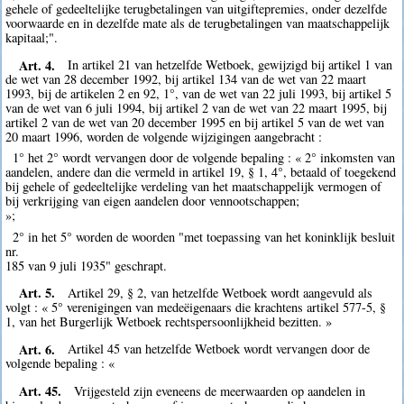
gehele of gedeeltelijke terugbetalingen van uitgiftepremies, onder dezelfde
voorwaarde en in dezelfde mate als de terugbetalingen van maatschappelijk
kapitaal;".
Art. 4.
In artikel 21 van hetzelfde Wetboek, gewijzigd bij artikel 1 van
de wet van 28 december 1992, bij artikel 134 van de wet van 22 maart
1993, bij de artikelen 2 en 92, 1°, van de wet van 22 juli 1993, bij artikel 5
van de wet van 6 juli 1994, bij artikel 2 van de wet van 22 maart 1995, bij
artikel 2 van de wet van 20 december 1995 en bij artikel 5 van de wet van
20 maart 1996, worden de volgende wijzigingen aangebracht :
1° het 2° wordt vervangen door de volgende bepaling : « 2° inkomsten van
aandelen, andere dan die vermeld in artikel 19, § 1, 4°, betaald of toegekend
bij gehele of gedeeltelijke verdeling van het maatschappelijk vermogen of
bij verkrijging van eigen aandelen door vennootschappen;
»;
2° in het 5° worden de woorden "met toepassing van het koninklijk besluit
nr.
185 van 9 juli 1935" geschrapt.
Art. 5.
Artikel 29, § 2, van hetzelfde Wetboek wordt aangevuld als
volgt : « 5° verenigingen van medeëigenaars die krachtens artikel 577-5, §
1, van het Burgerlijk Wetboek rechtspersoonlijkheid bezitten. »
Art. 6.
Artikel 45 van hetzelfde Wetboek wordt vervangen door de
volgende bepaling : «
Art. 45.
Vrijgesteld zijn eveneens de meerwaarden op aandelen in