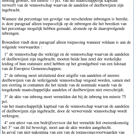
inbreng gebeurt, ten minste 75 pct. van het maatschappelijk kapitaal
verwerft van de vennootschap waarvan de aandelen of deelbewijzen zijn
ingebracht.
Wanneer dat percentage ten gevolge van verscheidene inbrengen is bereikt,
is deze paragraaf alleen toepasselijk op de inbrengen die het bereiken van
het percentage mogelijk hebben gemaakt, alsmede op de daaropvolgende
inbrengen.
Bovendien vindt deze paragraaf alleen toepassing wanneer voldaan is aan de
volgende voorwaarden :
1° de vennootschap die verkrijgt en de vennootschap waarvan de aandelen
of deelbewijzen zijn ingebracht, moeten beide hun zetel der werkelijke
leiding of hun statutaire zetel hebben op het grondgebied van een lidstaat
van de Europese Gemeenschappen;
2° de inbreng moet uitsluitend door uitgifte van aandelen of nieuwe
deelbewijzen van de verkrijgende vennootschap vergoed worden, samen met
een storting in contanten die het tiende van de nominale waarde van de
toegekende maatschappelijke aandelen of deelbewijzen niet overschrijdt;
3° de akte van inbreng moet vermelden dat bij de inbreng ten minste 75
pct.
van het maatschappelijk kapitaal van de vennootschap waarvan de aandelen
of deelbewijzen zijn ingebracht, door de verwervende vennootschap wordt
verkregen;
4° een attest van een bedrijfsrevisor dat het vermelde feit overeenkomstig
het 3° van dit lid bevestigt, moet aan de akte worden aangehecht.
In geval van niet-nakoming van een van de toepassingsvoorwaarden van