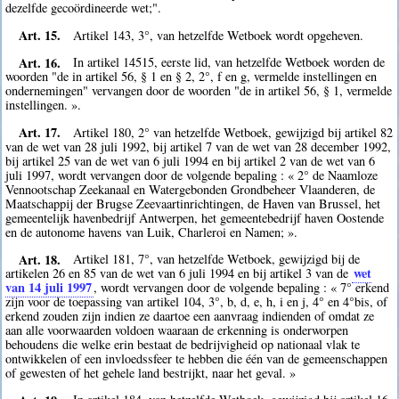
dezelfde gecoördineerde wet;".
Art. 15.
Artikel 143, 3°, van hetzelfde Wetboek wordt opgeheven.
Art. 16.
In artikel 14515, eerste lid, van hetzelfde Wetboek worden de
woorden "de in artikel 56, § 1 en § 2, 2°, f en g, vermelde instellingen en
ondernemingen" vervangen door de woorden "de in artikel 56, § 1, vermelde
instellingen. ».
Art. 17.
Artikel 180, 2° van hetzelfde Wetboek, gewijzigd bij artikel 82
van de wet van 28 juli 1992, bij artikel 7 van de wet van 28 december 1992,
bij artikel 25 van de wet van 6 juli 1994 en bij artikel 2 van de wet van 6
juli 1997, wordt vervangen door de volgende bepaling : « 2° de Naamloze
Vennootschap Zeekanaal en Watergebonden Grondbeheer Vlaanderen, de
Maatschappij der Brugse Zeevaartinrichtingen, de Haven van Brussel, het
gemeentelijk havenbedrijf Antwerpen, het gemeentebedrijf haven Oostende
en de autonome havens van Luik, Charleroi en Namen; ».
Art. 18.
Artikel 181, 7°, van hetzelfde Wetboek, gewijzigd bij de
wet
artikelen 26 en 85 van de wet van 6 juli 1994 en bij artikel 3 van de
van 14 juli 1997
, wordt vervangen door de volgende bepaling : « 7° erkend
zijn voor de toepassing van artikel 104, 3°, b, d, e, h, i en j, 4° en 4°bis, of
erkend zouden zijn indien ze daartoe een aanvraag indienden of omdat ze
aan alle voorwaarden voldoen waaraan de erkenning is onderworpen
behoudens die welke erin bestaat de bedrijvigheid op nationaal vlak te
ontwikkelen of een invloedssfeer te hebben die één van de gemeenschappen
of gewesten of het gehele land bestrijkt, naar het geval. »