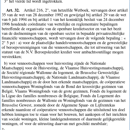
3° het vierde lid wordt ingetrokken.
Art. 32.
Artikel 216, 2°, van hetzelfde Wetboek, vervangen door artikel
35 van de wet van 28 december 1992 en gewijzigd bij artikel 29 van de wet
van 6 juli 1994 en bij artikel 1 van het koninklijk besluit van 24 december
1996 houdende coördinatie van wettelijke en reglementaire bepalingen
betreffende de organisatie van de openbare kredietsector en van het bezit
van de deelnemingen van de openbare sector in bepaalde privaatrechtelijke
financiële vennootschappen, wordt vervangen door de volgende bepaling : «
2° 5 pct : a) voor de plaatselijke handelsvennootschappen en de gewestelijke
of beroepsverenigingen van die vennootschappen, die tot uitvoering van het
statuut van de N.V. Beroepskrediet krediet voor ambachtsoutillage mogen
verstrekken;
b) voor vennootschappen voor huisvesting zijnde de Nationale
Maatschappij voor de Huisvesting, de Vlaamse Huisvestingsmaatschappij,
de Société régionale Wallonne du logement, de Brusselse Gewestelijke
Huisvestingsmaatschappij, de Nationale Landmaatschappij, de Vlaamse
Landmaatschappij en de door hen erkende maatschappijen, de coöperatieve
vennootschappen Woningfonds van de Bond der kroostrijke gezinnen van
België, Vlaams Woningfonds van de grote gezinnen, Fonds du logement de
la Ligue des familles nombreuses de Belgique, Fonds du Logement des
familles nombreuses de Wallonie en Woningfonds van de gezinnen van het
Brusselse Gewest, zomede door de Algemene Spaar- en Lijfrentekas
erkende naamloze of coöperatieve vennootschappen die uitsluitend ten doel
hebben leningen toe te staan voor het bouwen, het aankopen of het inrichten
van sociale woningen, kleine landeigendommen of daarmede gelijkgestelde
woningen, of voor de uitrusting daarvan met geschikt meubilair;
».