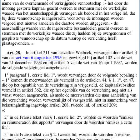
name van de overnemende of verkrijgende vennootschap : - het door de
inbreng gestorte kapitaal geacht overeen te stemmen met de werkelijke
waarde van het maatschappelijk vermogen als bedoeld in het vorige lid, dat
bij deze vennootschap is ingebracht, voor zover de inbrengen worden
vergoed met nieuwe aandelen die daartoe worden uitgegeven; - de
aanschaffingswaarde van de ingebrachte bestanddelen geacht overeen te
stemmen met de werkelijke waarde die zij hadden bij de overgenomen of
gesplitste vennootschap op de datum waarop de verrichting heeft
plaatsgevonden. »
Art. 28.
In artikel 211 van hetzelfde Wetboek, vervangen door artikel 3
wet van 6 augustus 1993
van de
en gewijzigd bij artikel 102 van de wet
van 21 december 1994 en bij artikel 5 van de wet van 16 april 1997, worden
de volgende wijzigingen aangebracht :
1° paragraaf 1, eerste lid, 1°, wordt vervangen door de volgende bepaling :
« 1° komen de meerwaarden als vermeld in de artikelen 44, § 1, 1°, en 47,
die op het ogenblik van de verrichting zijn vrijgesteld, de kapitaalsubsidies
vermeld in artikel 362, die op het ogenblik van de verrichting nog niet als
winst worden aangemerkt, alsmede de meerwaarden die naar aanleiding van
die verrichting worden verwezenlijkt of vastgesteld, niet in aanmerking voor
belastingheffing ingevolge artikel 208, tweede lid, of artikel 209;
»;
2° in de Franse tekst van § 1, eerste lid, 2°, worden de woorden "émises
en rémunération des apports" vervangen door de woorden "émises à cette
fin";
3° in de Franse tekst van § 2, tweede lid, worden de woorden "réserves
immunisées" vervangen door de woorden "réserves exonérées";