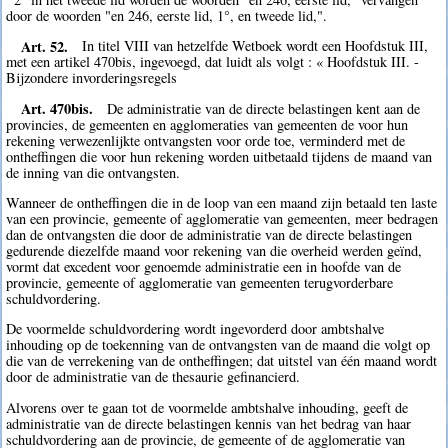
door de woorden "en 246, eerste lid, 1°, en tweede lid,".
Art. 52.
In titel VIII van hetzelfde Wetboek wordt een Hoofdstuk III,
met een artikel 470bis, ingevoegd, dat luidt als volgt : « Hoofdstuk III. -
Bijzondere invorderingsregels
Art. 470bis.
De administratie van de directe belastingen kent aan de
provincies, de gemeenten en agglomeraties van gemeenten de voor hun
rekening verwezenlijkte ontvangsten voor orde toe, verminderd met de
ontheffingen die voor hun rekening worden uitbetaald tijdens de maand van
de inning van die ontvangsten.
Wanneer de ontheffingen die in de loop van een maand zijn betaald ten laste
van een provincie, gemeente of agglomeratie van gemeenten, meer bedragen
dan de ontvangsten die door de administratie van de directe belastingen
gedurende diezelfde maand voor rekening van die overheid werden geïnd,
vormt dat excedent voor genoemde administratie een in hoofde van de
provincie, gemeente of agglomeratie van gemeenten terugvorderbare
schuldvordering.
De voormelde schuldvordering wordt ingevorderd door ambtshalve
inhouding op de toekenning van de ontvangsten van de maand die volgt op
die van de verrekening van de ontheffingen; dat uitstel van één maand wordt
door de administratie van de thesaurie gefinancierd.
Alvorens over te gaan tot de voormelde ambtshalve inhouding, geeft de
administratie van de directe belastingen kennis van het bedrag van haar
schuldvordering aan de provincie, de gemeente of de agglomeratie van