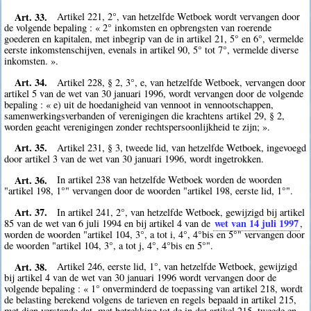
Art. 33.
Artikel 221, 2°, van hetzelfde Wetboek wordt vervangen door
de volgende bepaling : « 2° inkomsten en opbrengsten van roerende
goederen en kapitalen, met inbegrip van de in artikel 21, 5° en 6°, vermelde
eerste inkomstenschijven, evenals in artikel 90, 5° tot 7°, vermelde diverse
inkomsten. ».
Art. 34.
Artikel 228, § 2, 3°, e, van hetzelfde Wetboek, vervangen door
artikel 5 van de wet van 30 januari 1996, wordt vervangen door de volgende
bepaling : « e) uit de hoedanigheid van vennoot in vennootschappen,
samenwerkingsverbanden of verenigingen die krachtens artikel 29, § 2,
worden geacht verenigingen zonder rechtspersoonlijkheid te zijn; ».
Art. 35.
Artikel 231, § 3, tweede lid, van hetzelfde Wetboek, ingevoegd
door artikel 3 van de wet van 30 januari 1996, wordt ingetrokken.
Art. 36.
In artikel 238 van hetzelfde Wetboek worden de woorden
"artikel 198, 1°" vervangen door de woorden "artikel 198, eerste lid, 1°".
Art. 37.
In artikel 241, 2°, van hetzelfde Wetboek, gewijzigd bij artikel
wet van 14 juli 1997
85 van de wet van 6 juli 1994 en bij artikel 4 van de
,
worden de woorden "artikel 104, 3°, a tot i, 4°, 4°bis en 5°" vervangen door
de woorden "artikel 104, 3°, a tot j, 4°, 4°bis en 5°".
Art. 38.
Artikel 246, eerste lid, 1°, van hetzelfde Wetboek, gewijzigd
bij artikel 4 van de wet van 30 januari 1996 wordt vervangen door de
volgende bepaling : « 1° onverminderd de toepassing van artikel 218, wordt
de belasting berekend volgens de tarieven en regels bepaald in artikel 215,
met dien verstande dat, met betrekking tot de in dat artikel 215, tweede en