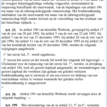
de vroegere belastingplichtige volledig vrijgesteld, onverminderd de
toepassing betreffende die meerwaarde, van de bepalingen van artikel 190
ten name van de inbrengverkrijgende vennootschap. Het boekhoudkundig
uitdrukken van die meerwaarde ten name van de inbrengverkrijgende
vennootschap blijft zonder invloed op de vaststelling van het resultaat van
het belastbaar tijdperk. ».
Art. 23.
In artikel 198 van hetzelfde Wetboek, gewijzigd bij artikel 17
van de wet van 28 juli 1992, bij artikel 5 van de wet van 22 juli 1993, bij
artikel 7 van de wet van 27 december 1993, bij artikel 28 van de wet van 6
juli 1994, bij artikel 11 van de wet van 20 december 1995 en bij artikel 24
van het koninklijk besluit van 20 december 1996, worden de volgende
wijzigingen aangebracht :
1° het eerste lid, 5°, wordt opgeheven;
2° tussen het eerste en het tweede lid wordt het volgende lid ingevoegd : «
Uitsluitend voor de toepassing van het eerste lid, 7°, worden, in afwijking
van artikel 184, toch als gestort kapitaal aangemerkt, de verminderingen van
gestort kapitaal die voorheen zijn gedaan om geleden verliezen
boekhoudkundig aan te zuiveren of om een reserve tot dekking van een
voorzienbaar verlies te vormen waarmede het geleden verlies
boekhoudkundig is aangezuiverd.
».
Art. 24.
Artikel 199 van hetzelfde Wetboek wordt vervangen door de
volgende bepaling : «
Art. 199.
Met uitzondering van de in artikel 21, 5° en 6°, vermelde