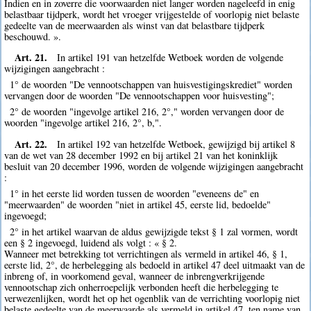
Indien en in zoverre die voorwaarden niet langer worden nageleefd in enig
belastbaar tijdperk, wordt het vroeger vrijgestelde of voorlopig niet belaste
gedeelte van de meerwaarden als winst van dat belastbare tijdperk
beschouwd. ».
Art. 21.
In artikel 191 van hetzelfde Wetboek worden de volgende
wijzigingen aangebracht :
1° de woorden "De vennootschappen van huisvestigingskrediet" worden
vervangen door de woorden "De vennootschappen voor huisvesting";
2° de woorden "ingevolge artikel 216, 2°," worden vervangen door de
woorden "ingevolge artikel 216, 2°, b,".
Art. 22.
In artikel 192 van hetzelfde Wetboek, gewijzigd bij artikel 8
van de wet van 28 december 1992 en bij artikel 21 van het koninklijk
besluit van 20 december 1996, worden de volgende wijzigingen aangebracht
:
1° in het eerste lid worden tussen de woorden "eveneens de" en
"meerwaarden" de woorden "niet in artikel 45, eerste lid, bedoelde"
ingevoegd;
2° in het artikel waarvan de aldus gewijzigde tekst § 1 zal vormen, wordt
een § 2 ingevoegd, luidend als volgt : « § 2.
Wanneer met betrekking tot verrichtingen als vermeld in artikel 46, § 1,
eerste lid, 2°, de herbelegging als bedoeld in artikel 47 deel uitmaakt van de
inbreng of, in voorkomend geval, wanneer de inbrengverkrijgende
vennootschap zich onherroepelijk verbonden heeft die herbelegging te
verwezenlijken, wordt het op het ogenblik van de verrichting voorlopig niet
belaste gedeelte van de meerwaarde als vermeld in artikel 47, ten name van