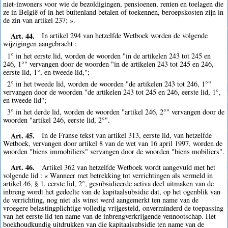
niet-inwoners voor wie de bezoldigingen, pensioenen, renten en toelagen die
ze in België of in het buitenland betalen of toekennen, beroepskosten zijn in
de zin van artikel 237; ».
Art. 44.
In artikel 294 van hetzelfde Wetboek worden de volgende
wijzigingen aangebracht :
1° in het eerste lid, worden de woorden "in de artikelen 243 tot 245 en
246, 1°" vervangen door de woorden "in de artikelen 243 tot 245 en 246,
eerste lid, 1°, en tweede lid,";
2° in het tweede lid, worden de woorden "de artikelen 243 tot 246, 1°"
vervangen door de woorden "de artikelen 243 tot 245 en 246, eerste lid, 1°,
en tweede lid";
3° in het derde lid, worden de woorden "artikel 246, 2°" vervangen door de
woorden "artikel 246, eerste lid, 2°".
Art. 45.
In de Franse tekst van artikel 313, eerste lid, van hetzelfde
Wetboek, vervangen door artikel 8 van de wet van 16 april 1997, worden de
woorden "biens immobiliers" vervangen door de woorden "biens mobiliers".
Art. 46.
Artikel 362 van hetzelfde Wetboek wordt aangevuld met het
volgende lid : « Wanneer met betrekking tot verrichtingen als vermeld in
artikel 46, § 1, eerste lid, 2°, gesubsidieerde activa deel uitmaken van de
inbreng wordt het gedeelte van de kapitaalsubsidie dat, op het ogenblik van
de verrichting, nog niet als winst werd aangemerkt ten name van de
vroegere belastingplichtige volledig vrijgesteld, onverminderd de toepassing
van het eerste lid ten name van de inbrengverkrijgende vennootschap. Het
boekhoudkundig uitdrukken van die kapitaalsubsidie ten name van de