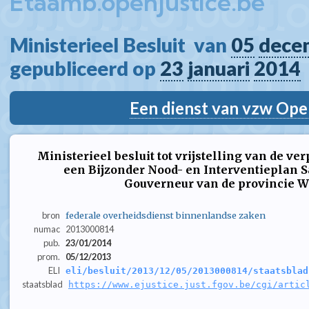
Etaamb.openjustice.be
Ministerieel Besluit  van 
05
dece
gepubliceerd op 
23
januari
2014
Een dienst van vzw Ope
Ministerieel besluit tot vrijstelling van de ver
een Bijzonder Nood- en Interventieplan S
Gouverneur van de provincie W
bron
federale overheidsdienst binnenlandse zaken
numac
2013000814
pub.
23/01/2014
prom.
05/12/2013
ELI
eli/besluit/2013/12/05/2013000814/staatsblad
staatsblad
https://www.ejustice.just.fgov.be/cgi/artic