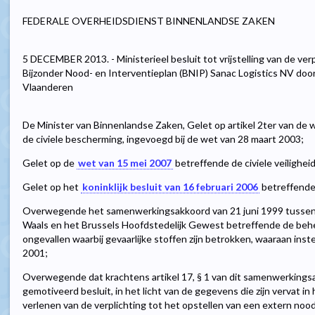
FEDERALE OVERHEIDSDIENST BINNENLANDSE ZAKEN
5 DECEMBER 2013. - Ministerieel besluit tot vrijstelling van de ver
Bijzonder Nood- en Interventieplan (BNIP) Sanac Logistics NV doo
Vlaanderen
De Minister van Binnenlandse Zaken, Gelet op artikel 2ter van d
de civiele bescherming, ingevoegd bij de wet van 28 maart 2003;
Gelet op de
wet van 15 mei 2007
betreffende de civiele veiligheid
Gelet op het
koninklijk besluit van 16 februari 2006
betreffende
Overwegende het samenwerkingsakkoord van 21 juni 1999 tussen d
Waals en het Brussels Hoofdstedelijk Gewest betreffende de beh
ongevallen waarbij gevaarlijke stoffen zijn betrokken, waaraan inst
2001;
Overwegende dat krachtens artikel 17, § 1 van dit samenwerkings
gemotiveerd besluit, in het licht van de gegevens die zijn vervat in h
verlenen van de verplichting tot het opstellen van een extern noo