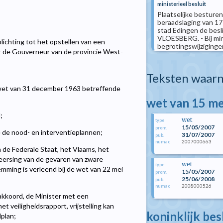
ministerieel besluit
Plaatselijke besturen
beraadslaging van 1
stad Edingen de besl
VLOESBERG. - Bij min
plichting tot het opstellen van een
begrotingswijzigingen 
r de Gouverneur van de provincie West-
Teksten waarn
e wet van 31 december 1963 betreffende
wet van 15 me
;
wet
type
15/05/2007
prom.
 de nood- en interventieplannen;
31/07/2007
pub.
2007000663
numac
e Federale Staat, het Vlaams, het
eersing van de gevaren van zware
wet
type
emming is verleend bij de wet van 22 mei
15/05/2007
prom.
25/06/2008
pub.
2008000526
numac
akkoord, de Minister met een
et veiligheidsrapport, vrijstelling kan
koninklijk bes
dplan;