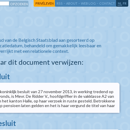
-
-
-
-
PRIVÉLEVEN
RSS
ABOUT
WEB LOG
CONTACT
NL
FR
ud van de Belgisch Staatsblad aan gesorteerd op
icatiedatum, behandeld om gemakkelijk leesbaar en
verrijkt met een relationele context.
aar dit document verwijzen:
luit
 koninklijk besluit van 27 november 2013, in werking tredend op
vonds, is Mevr. De Ridder V., hoofdgriffier in de vakklasse A2 van
 het kanton Halle, op haar verzoek in ruste gesteld. Betrokkene
 pensioen laten gelden en het is haar vergund de titel van haar
esluit