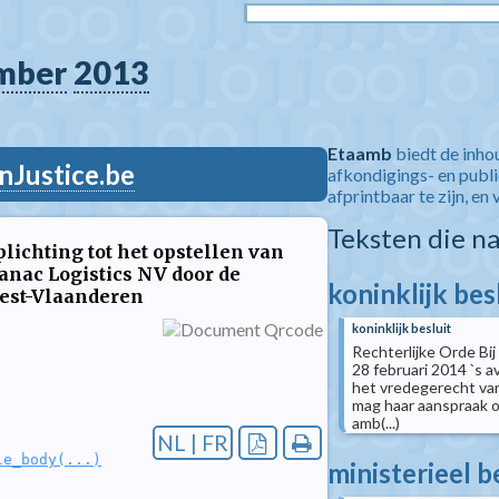
mber
2013
Etaamb
biedt de inho
nJustice.be
afkondigings- en publ
afprintbaar te zijn, en 
Teksten die n
plichting tot het opstellen van
anac Logistics NV door de
koninklijk bes
est-Vlaanderen
koninklijk besluit
Rechterlijke Orde Bij
28 februari 2014 `s a
het vredegerecht van
mag haar aanspraak op
amb(...)
NL | FR
le_body(...)
ministerieel b