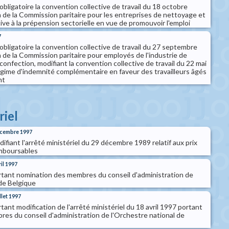
obligatoire la convention collective de travail du 18 octobre
 de la Commission paritaire pour les entreprises de nettoyage et
tive à la prépension sectorielle en vue de promouvoir l'emploi
7
obligatoire la convention collective de travail du 27 septembre
 de la Commission paritaire pour employés de l'industrie de
 confection, modifiant la convention collective de travail du 22 mai
égime d'indemnité complémentaire en faveur des travailleurs âgés
nt
riel
décembre 1997
difiant l'arrêté ministériel du 29 décembre 1989 relatif aux prix
mboursables
ril 1997
ortant nomination des membres du conseil d'administration de
 de Belgique
llet 1997
tant modification de l'arrêté ministériel du 18 avril 1997 portant
es du conseil d'administration de l'Orchestre national de