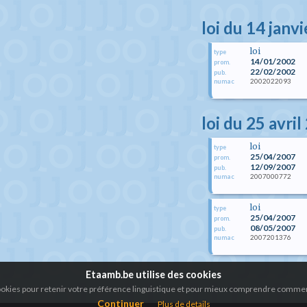
loi du 14 janv
loi
type
14/01/2002
prom.
22/02/2002
pub.
2002022093
numac
loi du 25 avri
loi
type
25/04/2007
prom.
12/09/2007
pub.
2007000772
numac
loi
type
25/04/2007
prom.
08/05/2007
pub.
2007201376
numac
Etaamb.be utilise des cookies
cookies pour retenir votre préférence linguistique et pour mieux comprendre comment
Continuer
Plus de details