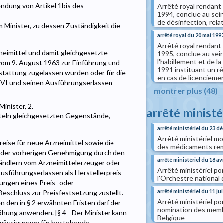
ndung von Artikel 1bis des
Arrêté royal rendant 
1994, conclue au sein
de désinfection, rela
 Minister, zu dessen Zuständigkeit die
arrêté royal du 20 mai 199
Arrêté royal rendant 
neimittel und damit gleichgesetzte
1995, conclue au sein
l'habillement et de la
om 9. August 1963 zur Einführung und
1991 instituant un r
rstattung zugelassen wurden oder für die
en cas de licencieme
l VI und seinen Ausführungserlassen
montrer plus (48)
inister, 2.
arrêté ministé
itteln gleichgesetzten Gegenstände,
arrêté ministériel du 23 
Arrêté ministériel mo
reise für neue Arzneimittel sowie die
des médicaments re
n der vorherigen Genehmigung durch den
arrêté ministériel du 18 av
händlern vom Arzneimittelerzeuger oder -
Arrêté ministériel p
Ausführungserlassen als Herstellerpreis
l'Orchestre national
gungen eines Preis- oder
arrêté ministériel du 11 jui
eschluss zur Preisfestsetzung zustellt.
Arrêté ministériel por
n den in § 2 erwähnten Fristen darf der
nomination des membr
öhung anwenden. [§ 4 - Der Minister kann
Belgique
rmässigungen für bestehende