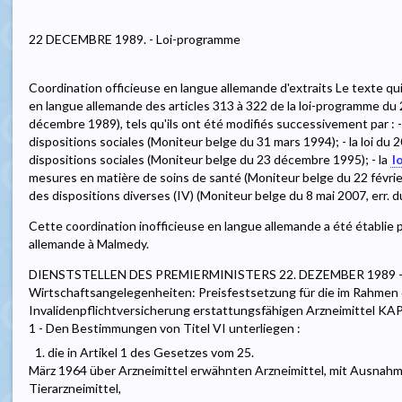
22 DECEMBRE 1989. - Loi-programme
Coordination officieuse en langue allemande d'extraits Le texte qui
en langue allemande des articles 313 à 322 de la loi-programme d
décembre 1989), tels qu'ils ont été modifiés successivement par : -
dispositions sociales (Moniteur belge du 31 mars 1994); - la loi d
dispositions sociales (Moniteur belge du 23 décembre 1995); - la
l
mesures en matière de soins de santé (Moniteur belge du 22 février
des dispositions diverses (IV) (Moniteur belge du 8 mai 2007, err. 
Cette coordination inofficieuse en langue allemande a été établie p
allemande à Malmedy.
DIENSTSTELLEN DES PREMIERMINISTERS 22. DEZEMBER 1989 - Pro
Wirtschaftsangelegenheiten: Preisfestsetzung für die im Rahmen
Invalidenpflichtversicherung erstattungsfähigen Arzneimittel KA
1 - Den Bestimmungen von Titel VI unterliegen :
1. die in Artikel 1 des Gesetzes vom 25.
März 1964 über Arzneimittel erwähnten Arzneimittel, mit Ausnahm
Tierarzneimittel,