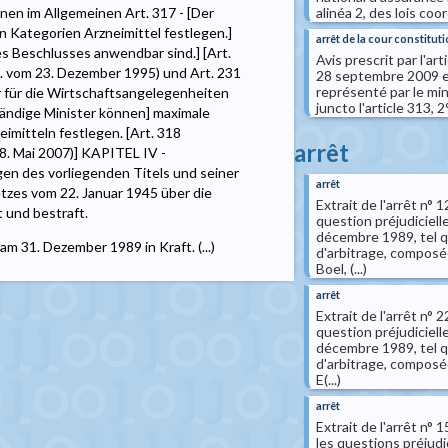
alinéa 2, des lois coo
en im Allgemeinen Art. 317 - [Der
n Kategorien Arzneimittel festlegen.]
arrêt de la cour constituti
es Beschlusses anwendbar sind.] [Art.
Avis prescrit par l'ar
. vom 23. Dezember 1995) und Art. 231
28 septembre 2009 en
représenté par le mini
Der für die Wirtschaftsangelegenheiten
juncto l'article 313, 
tändige Minister können] maximale
mitteln festlegen. [Art. 318
arrêt
 8. Mai 2007)] KAPITEL IV -
n des vorliegenden Titels und seiner
arrêt
es vom 22. Januar 1945 über die
Extrait de l'arrêt n°
t und bestraft.
question préjudicielle
décembre 1989, tel qu'
m 31. Dezember 1989 in Kraft. (...)
d'arbitrage, composé
Boel, (...)
arrêt
Extrait de l'arrêt n°
question préjudicielle
décembre 1989, tel qu'
d'arbitrage, composée
E(...)
arrêt
Extrait de l'arrêt n
les questions préjudicie