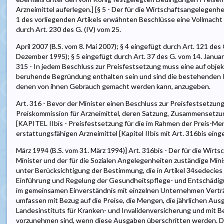
Arzneimittel auferlegen.] [§ 5 - Der für die Wirtschaftsangelegenhe
1 des vorliegenden Artikels erwähnten Beschlüsse eine Vollmacht er
durch Art. 230 des G. (IV) vom 25.
April 2007 (B.S. vom 8. Mai 2007); § 4 eingefügt durch Art. 121 de
Dezember 1995); § 5 eingefügt durch Art. 37 des G. vom 14. Januar 
315 - In jedem Beschluss zur Preisfestsetzung muss eine auf obje
beruhende Begründung enthalten sein und sind die bestehenden R
denen von ihnen Gebrauch gemacht werden kann, anzugeben.
Art. 316 - Bevor der Minister einen Beschluss zur Preisfestsetzung 
Preiskommission für Arzneimittel, deren Satzung, Zusammensetzun
[KAPITEL IIbis - Preisfestsetzung für die im Rahmen der Preis-Me
erstattungsfähigen Arzneimittel [Kapitel IIbis mit Art. 316bis eing
März 1994 (B.S. vom 31. März 1994)] Art. 316bis - Der für die Wir
Minister und der für die Sozialen Angelegenheiten zuständige Mini
unter Berücksichtigung der Bestimmung, die in Artikel 34sedecie
Einführung und Regelung der Gesundheitspflege- und Entschädigu
im gemeinsamen Einverständnis mit einzelnen Unternehmen Verträ
umfassen mit Bezug auf die Preise, die Mengen, die jährlichen Au
Landesinstituts für Kranken- und Invalidenversicherung und mit Be
vorzunehmen sind, wenn diese Ausgaben überschritten werden. D