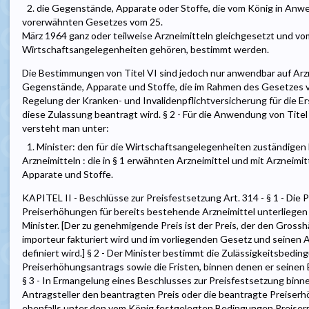
2. die Gegenstände, Apparate oder Stoffe, die vom König in Anwe
vorerwähnten Gesetzes vom 25.
März 1964 ganz oder teilweise Arzneimitteln gleichgesetzt und vom
Wirtschaftsangelegenheiten gehören, bestimmt werden.
Die Bestimmungen von Titel VI sind jedoch nur anwendbar auf Arz
Gegenstände, Apparate und Stoffe, die im Rahmen des Gesetzes v
Regelung der Kranken- und Invalidenpflichtversicherung für die E
diese Zulassung beantragt wird. § 2 - Für die Anwendung von Tite
versteht man unter:
1. Minister: den für die Wirtschaftsangelegenheiten zuständigen M
Arzneimitteln : die in § 1 erwähnten Arzneimittel und mit Arzneim
Apparate und Stoffe.
KAPITEL II - Beschlüsse zur Preisfestsetzung Art. 314 - § 1 - Die P
Preiserhöhungen für bereits bestehende Arzneimittel unterliege
Minister. [Der zu genehmigende Preis ist der Preis, der den Gross
importeur fakturiert wird und im vorliegenden Gesetz und seinen 
definiert wird.] § 2 - Der Minister bestimmt die Zulässigkeitsbedin
Preiserhöhungsantrags sowie die Fristen, binnen denen er seinen B
§ 3 - In Ermangelung eines Beschlusses zur Preisfestsetzung binne
Antragsteller den beantragten Preis oder die beantragte Preiserh
ebenfalls unter den vom König festgelegten Bedingungen Preise