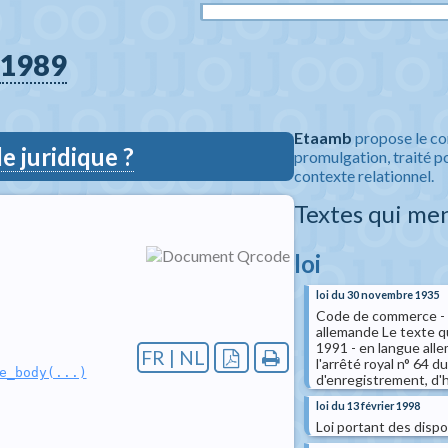
1989
Etaamb
propose le co
 juridique ?
promulgation, traité po
contexte relationnel.
Textes qui me
loi
loi du 30 novembre 1935
Code de commerce - li
allemande Le texte qu
1991 - en langue all
FR | NL
l'arrêté royal n° 64
e_body(...)
d'enregistrement, d'h
loi du 13 février 1998
Loi portant des dispo