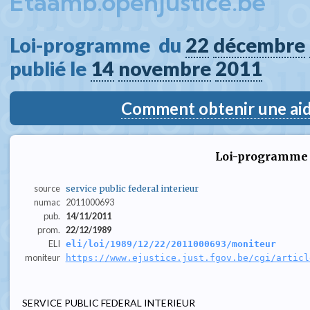
Etaamb.openjustice.be
Loi-programme  du 
22
décembre
publié le 
14
novembre
2011
Comment obtenir une aide
Loi-programme
source
service public federal interieur
numac
2011000693
pub.
14/11/2011
prom.
22/12/1989
ELI
eli/loi/1989/12/22/2011000693/moniteur
moniteur
https://www.ejustice.just.fgov.be/cgi/articl
SERVICE PUBLIC FEDERAL INTERIEUR