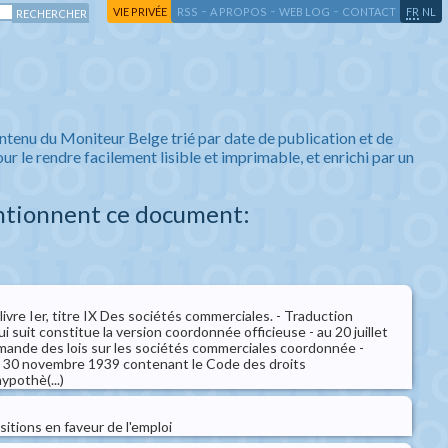
-
-
-
-
VIE PRIVÉE
RSS
A PROPOS
WEB LOG
CONTACT
FR
NL
ntenu du Moniteur Belge trié par date de publication et de
ur le rendre facilement lisible et imprimable, et enrichi par un
ntionnent ce document:
vre Ier, titre IX Des sociétés commerciales. - Traduction
i suit constitue la version coordonnée officieuse - au 20 juillet
emande des lois sur les sociétés commerciales coordonnée -
 du 30 novembre 1939 contenant le Code des droits
ypothè(...)
sitions en faveur de l'emploi