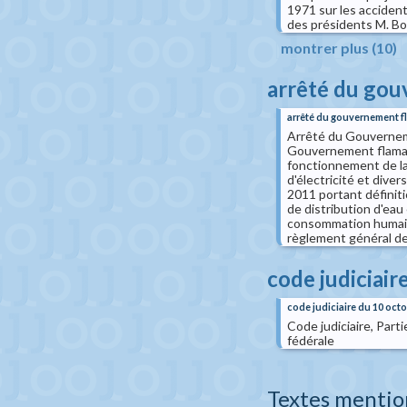
1971 sur les accident
des présidents M. Bos
montrer plus (10)
arrêté du go
arrêté du gouvernement 
Arrêté du Gouverneme
Gouvernement flamand
fonctionnement de la
d'électricité et dive
2011 portant définiti
de distribution d'eau 
consommation humaine
règlement général de
code judiciair
code judiciaire du 10 oct
Code judiciaire, Part
fédérale
Textes mentio