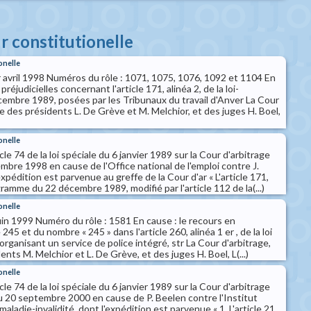
ur constitutionelle
onelle
r avril 1998 Numéros du rôle : 1071, 1075, 1076, 1092 et 1104 En
réjudicielles concernant l'article 171, alinéa 2, de la loi-
mbre 1989, posées par les Tribunaux du travail d'Anver La Cour
 des présidents L. De Grève et M. Melchior, et des juges H. Boel,
onelle
icle 74 de la loi spéciale du 6 janvier 1989 sur la Cour d'arbitrage
mbre 1998 en cause de l'Office national de l'emploi contre J.
xpédition est parvenue au greffe de la Cour d'ar « L'article 171,
ogramme du 22 décembre 1989, modifié par l'article 112 de la(...)
onelle
uin 1999 Numéro du rôle : 1581 En cause : le recours en
 245 et du nombre « 245 » dans l'article 260, alinéa 1 er , de la loi
ganisant un service de police intégré, str La Cour d'arbitrage,
ts M. Melchior et L. De Grève, et des juges H. Boel, L(...)
onelle
icle 74 de la loi spéciale du 6 janvier 1989 sur la Cour d'arbitrage
du 20 septembre 2000 en cause de P. Beelen contre l'Institut
aladie-invalidité, dont l'expédition est parvenue « 1. L'article 21,