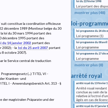
loi du 22 février 1998
Loi portant des dispo
montrer plus (48)
loi-programm
 suit constitue la coordination officieuse
u 22 décembre 1989 (Moniteur belge du 30
loi-programme du 24 déc
 la loi du 30 mars 1994 portant des
Loi-programme (1)
u 20 décembre 1995 portant des
loi-programme du 08 avril
oi du 14 janvier 2002
portant des
Loi-programme
 2002); - la
loi du 25 avril 2007
portant
du 8 octobre 2007).
loi-programme du 27 déc
Loi-programme
ar le Service central de traduction
montrer plus (8)
grammgesetz (...) TITEL VI -
arrêté royal
 der Kranken- und
PITEL I - Anwendungsbereich Art. 313 - §
arrêté royal du 13 février 
Arrêté royal rendant o
conclue au sein de la
relative à l'octroi d
e der magistralen Präparate und der
âgés en cas de licen
arrêté royal du 07 janvier 