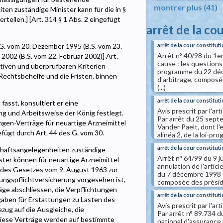
montrer plus (41)
iten zuständige Minister kann für die in §
teilen.] [Art. 314 § 1 Abs. 2 eingefügt
arrêt de la co
arrêt de la cour constituti
s G. vom 20. Dezember 1995 (B.S. vom 23.
Arrêt n° 40/98 du 1e
2002 (B.S. vom 22. Februar 2002)] Art.
cause : les questions p
ktiven und überprüfbaren Kriterien
programme du 22 déce
echtsbehelfe und die Fristen, binnen
d'arbitrage, composée
(...)
arrêt de la cour constituti
fasst, konsultiert er eine
Avis prescrit par l'art
g und Arbeitsweise der König festlegt.
Par arrêt du 25 septe
ngen-Verträge für neuartige Arzneimittel
Vander Paelt, dont l'e
efügt durch Art. 44 des G. vom 30.
alinéa 2, de la loi-pr
arrêt de la cour constituti
tschaftsangelegenheiten zuständige
Arrêt n° 64/99 du 9 j
ster können für neuartige Arzneimittel
annulation de l'article
s des Gesetzes vom 9. August 1963 zur
du 7 décembre 1998 or
ngspflichtversicherung vorgesehen ist,
composée des présiden
ge abschliessen, die Verpflichtungen
arrêt de la cour constituti
sgaben für Erstattungen zu Lasten des
Avis prescrit par l'art
zug auf die Ausgleiche, die
Par arrêt n° 89.734 
iese Verträge werden auf bestimmte
national d'assurance m