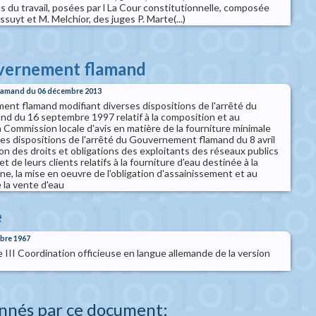
s du travail, posées par l La Cour constitutionnelle, composée
suyt et M. Melchior, des juges P. Marte(...)
uvernement flamand
flamand du 06 décembre 2013
nt flamand modifiant diverses dispositions de l'arrêté du
 du 16 septembre 1997 relatif à la composition et au
 Commission locale d'avis en matière de la fourniture minimale
rses dispositions de l'arrêté du Gouvernement flamand du 8 avril
on des droits et obligations des exploitants des réseaux publics
et de leurs clients relatifs à la fourniture d'eau destinée à la
, la mise en oeuvre de l'obligation d'assainissement et au
 la vente d'eau
e
obre 1967
ie III Coordination officieuse en langue allemande de la version
nnés par ce document: