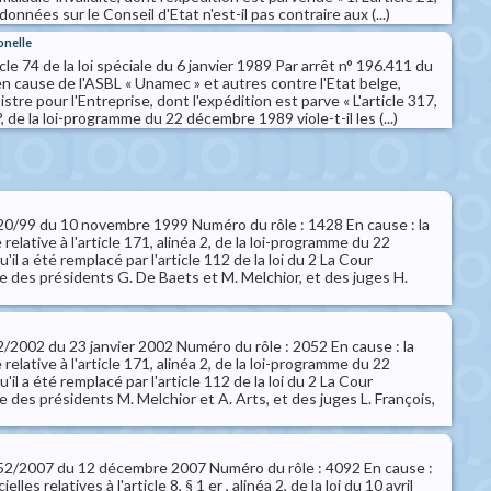
rdonnées sur le Conseil d'Etat n'est-il pas contraire aux (...)
onelle
ticle 74 de la loi spéciale du 6 janvier 1989 Par arrêt n° 196.411 du
 cause de l'ASBL « Unamec » et autres contre l'Etat belge,
stre pour l'Entreprise, dont l'expédition est parve « L'article 317,
2°, de la loi-programme du 22 décembre 1989 viole-t-il les (...)
 120/99 du 10 novembre 1999 Numéro du rôle : 1428 En cause : la
 relative à l'article 171, alinéa 2, de la loi-programme du 22
il a été remplacé par l'article 112 de la loi du 2 La Cour
e des présidents G. De Baets et M. Melchior, et des juges H.
 22/2002 du 23 janvier 2002 Numéro du rôle : 2052 En cause : la
 relative à l'article 171, alinéa 2, de la loi-programme du 22
il a été remplacé par l'article 112 de la loi du 2 La Cour
 des présidents M. Melchior et A. Arts, et des juges L. François,
° 152/2007 du 12 décembre 2007 Numéro du rôle : 4092 En cause :
lles relatives à l'article 8, § 1 er , alinéa 2, de la loi du 10 avril