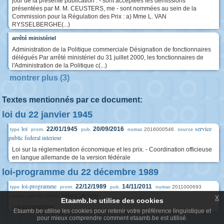
jour de la présente publication : - sont acceptées les démissions
présentées par M. M. CEUSTERS, me - sont nommées au sein de la
Commission pour la Régulation des Prix : a) Mme L. VAN
RYSSELBERGHE(...)
arrêté ministériel
Administration de la Politique commerciale Désignation de fonctionnaires
délégués Par arrêté ministériel du 31 juillet 2000, les fonctionnaires de
l'Administration de la Politique c(...)
montrer plus (3)
Textes mentionnés par ce document:
loi du 22 janvier 1945
loi
service
22/01/1945
20/09/2016
2016000546
type
prom.
pub.
numac
source
public federal interieur
Loi sur la réglementation économique et les prix. - Coordination officieuse
en langue allemande de la version fédérale
loi-programme du 22 décembre 1989
loi-programme
22/12/1989
14/11/2011
2011000693
type
prom.
pub.
numac
service public federal interieur
x
source
Etaamb.be utilise des cookies
Loi-programme
Etaamb.be utilise les cookies pour retenir votre préférence linguistique et
pour mieux comprendre comment etaamb.be est utilisé.