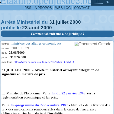
^
-
FR
NL
RSS
A PROPOS
WEB LOG
CONTACT
Arrêté Ministériel du
31
juillet
2000
publié le
23
août
2000
Comment obtenir une aide juridique ?
ministere des affaires economiques
source
2000011359
numac
23/08/2000
pub.
31/07/2000
prom.
moniteur
https://www.ejustice.just.fgov.be/cgi/article_body(...)
31 JUILLET 2000. - Arrêté ministériel octroyant délégation de
signature en matière de prix
loi du 22 janvier 1945
Le Ministre de l'Economie, Vu la
sur la
réglementation économique et les prix;
loi-programme du 22 décembre 1989
Vu la
- titre VI - de la fixation des
prix des médicaments remboursables dans le cadre de l'assurance
obligatoire contre la maladie et l'invalidité;