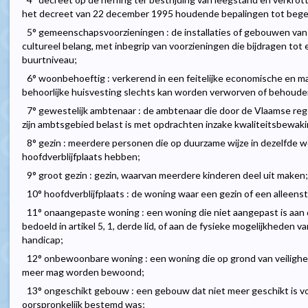
het decreet van 22 december 1995 houdende bepalingen tot begel
5° gemeenschapsvoorzieningen : de installaties of gebouwen van c
cultureel belang, met inbegrip van voorzieningen die bijdragen to
buurtniveau;
6° woonbehoeftig : verkerend in een feitelijke economische en ma
behoorlijke huisvesting slechts kan worden verworven of behoude
7° gewestelijk ambtenaar : de ambtenaar die door de Vlaamse re
zijn ambtsgebied belast is met opdrachten inzake kwaliteitsbewaking,
8° gezin : meerdere personen die op duurzame wijze in dezelfde
hoofdverblijfplaats hebben;
9° groot gezin : gezin, waarvan meerdere kinderen deel uit maken;
10° hoofdverblijfplaats : de woning waar een gezin of een alleenst
11° onaangepaste woning : een woning die niet aangepast is aan
bedoeld in artikel 5, 1, derde lid, of aan de fysieke mogelijkheden
handicap;
12° onbewoonbare woning : een woning die op grond van veilighe
meer mag worden bewoond;
13° ongeschikt gebouw : een gebouw dat niet meer geschikt is v
oorspronkelijk bestemd was;