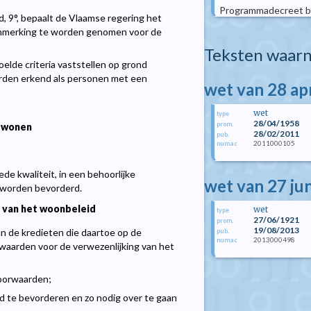
Programmadecreet bi
id, 9°, bepaalt de Vlaamse regering het
aanmerking te worden genomen voor de
Teksten waarn
oelde criteria vaststellen op grond
orden erkend als personen met een
wet van 28 ap
wet
type
28/04/1958
prom.
 wonen
28/02/2011
pub.
2011000105
numac
e kwaliteit, in een behoorlijke
wet van 27 ju
 worden bevorderd.
 van het woonbeleid
wet
type
27/06/1921
prom.
19/08/2013
n de kredieten die daartoe op de
pub.
2013000498
numac
aarden voor de verwezenlijking van het
voorwaarden;
d te bevorderen en zo nodig over te gaan