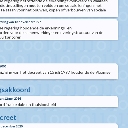
mse regering betreffende de erkenningsvoorwaarden waaraan
redietinstellingen moeten voldoen om sociale leningen met
te staan voor het bouwen, kopen of verbouwen van sociale
egering van 18 november 1997
mse regering houdende de erkennings- en
arden voor de samenwerkings- en overlegstructuur van de
huurkantoren
2006
ziging van het decreet van 15 juli 1997 houdende de Vlaamse
m
gsakkoord
n 12 mei 2014
d inzake dak- en thuisloosheid
creet
 december 2020