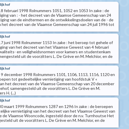
ijk hof
 18 februari 1998 Rolnummers 1051, 1052 en 1053 In zake : de
iging van : - het decreet van de Vlaamse Gemeenschap van 24
htiging van de eindtermen en de ontwikkelingsdoelen van de - de
van het decreet van de Vlaamse Gemeenschap van 24 juli 1996 tot
ijk hof
 17 juni 1998 Rolnummer 1153 In zake : het beroep tot gehele of
tiging van het decreet van het Vlaamse Gewest van 4 februari
aliteits- en veiligheidsnormen voor kamers en studentenkam
mengesteld uit de voorzitters L. De Grève en M. Melchior, en de
ijk hof
an 9 december 1998 Rolnummers 1101, 1106, 1113, 1116, 1120 en
oepen tot gedeeltelijke vernietiging van hoofdstuk V «
van het decreet van de Vlaamse Gemeenschap van 20 december
ehof, samengesteld uit de voorzitters L. De Grève en M.
s H. (...)
ijk hof
 30 maart 1999 Rolnummers 1287 en 1296 In zake : de beroepen
telijke vernietiging van het decreet van het Vlaamse Gewest van
e de Vlaamse Wooncode, ingesteld door de n.v. Turnhoutse Het
steld uit de voorzitters L. De Grève en M. Melchior, en de