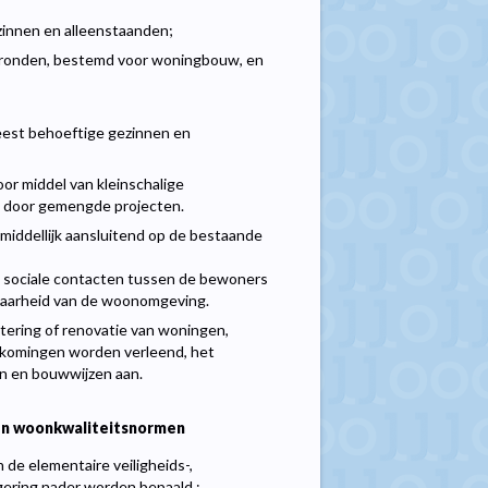
innen en alleenstaanden;
n gronden, bestemd voor woningbouw, en
eest behoeftige gezinnen en
oor middel van kleinschalige
n door gemengde projecten.
middellijk aansluitend op de bestaande
e sociale contacten tussen de bewoners
fbaarheid van de woonomgeving.
tering of renovatie van woningen,
komingen worden verleend, het
n en bouwwijzen aan.
en woonkwaliteitsnormen
de elementaire veiligheids-,
gering nader worden bepaald :