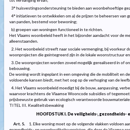
tot vervanging ervan;
3° huisvestingsondersteuning te bieden aan woonbehoeftige gez
4° initiatieven te ontwikkelen om a) de prijzen te beheersen va
van panden, bestemd voor bewoning;
b) groepen van woningen functioneel in te richten.
Het Vlaams woonbeleid heeft in het bijzonder aandacht voor de m
alleenstaanden.
2. Het woonbeleid streeft naar sociale vermenging, bij voorkeur d
woonprojecten die geïntegreerd zijn in de lokale woonstructuur e
3. De woonprojecten worden zoveel mogelijk gerealiseerd in of on
bebouwing.
De woning wordt ingeplant in een omgeving die de mobiliteit en d
voldoende kansen biedt, met het oog op de verhoging van de lee
4. Het Vlaams woonbeleid moedigt bij de bouw, aanpassing, verbe
waarvoor krachtens de Vlaamse Wooncode subsidies of tegemoet
prijsbewuste gebruik van ecologisch verantwoorde bouwmateriale
TITEL III. Kwaliteitsbewaking
HOOFDSTUK I. De veiligheids-, gezondheids- 
Art. 5.
1. Elke woning moet op de volgende vlakken voldoen aan 
gezondheids- en woonkwaliteitsvereisten, die door de Vlaamse re