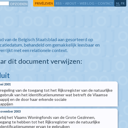
-
-
-
-
PRIVÉLEVEN
RSS
ABOUT
WEB LOG
CONTACT
NL
FR
ud van de Belgisch Staatsblad aan gesorteerd op
icatiedatum, behandeld om gemakkelijk leesbaar en
verrijkt met een relationele context.
aar dit document verwijzen:
luit
mei 2001
t regeling van de toegang tot het Rijksregister van de natuurlijke
gebruik van het identificatienummer wat betreft de Vlaamse
ppij en de door haar erkende sociale
appijen
 november 2003
aarbij het Vlaams Woningfonds van de Grote Gezinnen,
gang te hebben tot het Rijksregister van de natuurlijke
dentificatienummer ervan te gebruiken