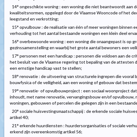
14° ongeschikte woning : een woning die niet beantwoordt aan de
kwaliteitsnormen, opgelegd door de Vlaamse Wooncode of het decre
leegstand en verkrotting;
15° opvulbouw : de realisatie van één of meer woningen binnen e
verhouding tot het aantal bestaande woningen een klein deel erva
16° overbewoonde woning : een woning die onaangepast is op gr
gezinssamenstelling en waarbij het grote aantal bewoners een veil
17° personen met een handicap : personen die voldoen aan de cr
het besluit van de Vlaamse regering tot bepaling van de atteste
een ernstige handicap vast te stellen;
18° renovatie : de uitvoering van structurele ingrepen die vooral 
bouwfysica of de veiligheid, aan een woning of gebouw dat beste
19° renovatie- of opvulbouwproject : een sociaal woonproject da
inhoudt, met name renovatie, vervangingsbouw en/of opvulbouw, 
woningen, gebouwen of percelen die gelegen zijn in een bestaan
20° sociale huisvestingsmaatschappij : de erkende sociale huisve
artikel 40;
21° erkende huurdiensten : huurdersorganisaties of sociale verh
erkend zijn overeenkomstig artikel 56;