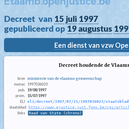
Etaamb.openjustice.be
Decreet  van 
15
juli
1997
gepubliceerd op 
19
augustus
199
Een dienst van vzw Ope
Decreet houdende de Vlaam
bron
ministerie van de vlaamse gemeenschap
numac
1997036023
pub.
19/08/1997
prom.
15/07/1997
ELI
eli/decreet/1997/07/15/1997036023/staatsblad
staatsblad
https://www.ejustice.just.fgov.be/cgi/artic
links
Raad van State (chrono)