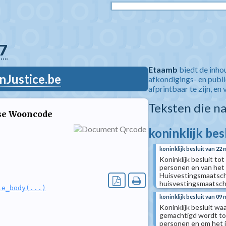
7
Etaamb
biedt de inho
nJustice.be
afkondigings- en publ
afprintbaar te zijn, en 
Teksten die n
se Wooncode
koninklijk bes
koninklijk besluit van 22 
Koninklijk besluit to
personen en van het 
Huisvestingsmaatscha
huisvestingsmaatsch
le_body(...)
koninklijk besluit van 09
Koninklijk besluit w
gemachtigd wordt toe
personen en om het i