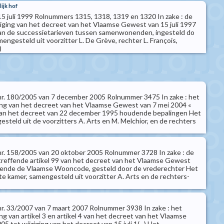
ijk hof
 15 juli 1999 Rolnummers 1315, 1318, 1319 en 1320 In zake : de
iging van het decreet van het Vlaamse Gewest van 15 juli 1997
an de successietarieven tussen samenwonenden, ingesteld do
engesteld uit voorzitter L. De Grève, rechter L. François,
)
t nr. 180/2005 van 7 december 2005 Rolnummer 3475 In zake : het
ing van het decreet van het Vlaamse Gewest van 7 mei 2004 «
van het decreet van 22 december 1995 houdende bepalingen Het
steld uit de voorzitters A. Arts en M. Melchior, en de rechters
t nr. 158/2005 van 20 oktober 2005 Rolnummer 3728 In zake : de
etreffende artikel 99 van het decreet van het Vlaamse Gewest
udende de Vlaamse Wooncode, gesteld door de vrederechter Het
te kamer, samengesteld uit voorzitter A. Arts en de rechters-
 nr. 33/2007 van 7 maart 2007 Rolnummer 3938 In zake : het
ng van artikel 3 en artikel 4 van het decreet van het Vlaamse
5 tot wijziging van het decreet van 15 juli 1(...) Het