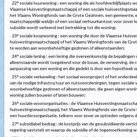
22° sociale huurwoning : een woning die als hoofdverblijfplaats 
Vlaamse Huisvestingsmaatschappij of een sociale huisvestingsmaa
het Vlaams Woningfonds van de Grote Gezinnen, een gemeente, 
maatschappelijk welzijn of een sociaal verhuurkantoor, voor zover kr
subsidie wordt verleend met betrekking tot die woning;
23° sociale koopwoning : een woning die door de Vlaamse Huisves
huisvestingsmaatschappij of het Vlaams Woningfonds van de Gro
te worden aan woonbehoeftige gezinnen of alleenstaanden;
24° sociale lening : een lening die overeenkomstig de bepalingen v
alleenstaande wordt toegekend voor de bouw, de verwerving, de re
aanpassing van een woning en die gedekt is door een hypotheek o
25° sociale verkaveling : het sociaal woonproject of het onderdeel 
van de nodige infrastructuur en nutsvoorzieningen, tegen socia
woonbehoeftige gezinnen of alleenstaanden, die geen eigen woning
woning zullen bouwen of laten bouwen;
26° sociale woonorganisaties : de Vlaamse Huisvestingsmaatschap
huisvestingsmaatschappij, het Vlaams Woningfonds van de Grote G
een huurdersorganisatie, telkens voor zover ze optreden volgens de
27° subsidiabel bedrag : de kostprijs van de gesubsidieerde verri
regering vaststelt en waarop de subsidie of de tegemoetkoming 