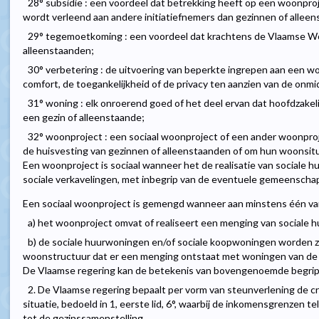
28° subsidie : een voordeel dat betrekking heeft op een woonp
wordt verleend aan andere initiatiefnemers dan gezinnen of allee
29° tegemoetkoming : een voordeel dat krachtens de Vlaamse W
alleenstaanden;
30° verbetering : de uitvoering van beperkte ingrepen aan een wo
comfort, de toegankelijkheid of de privacy ten aanzien van de onm
31° woning : elk onroerend goed of het deel ervan dat hoofdzakel
een gezin of alleenstaande;
32° woonproject : een sociaal woonproject of een ander woonproj
de huisvesting van gezinnen of alleenstaanden of om hun woonsitu
Een woonproject is sociaal wanneer het de realisatie van sociale
sociale verkavelingen, met inbegrip van de eventuele gemeenschap
Een sociaal woonproject is gemengd wanneer aan minstens één van
a) het woonproject omvat of realiseert een menging van sociale 
b) de sociale huurwoningen en/of sociale koopwoningen worden 
woonstructuur dat er een menging ontstaat met woningen van de 
De Vlaamse regering kan de betekenis van bovengenoemde begrip
2. De Vlaamse regering bepaalt per vorm van steunverlening de crit
situatie, bedoeld in 1, eerste lid, 6°, waarbij de inkomensgrenzen 
tot de gezinssamenstelling.