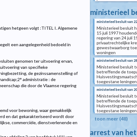
ministerieel b
ministerieel besluit van 
Ministerieel besluit
htigen hetgeen volgt :TITEL I. Algemene
15 juli 1997 houden
regering van 24 juli
privaatrechtelijke k
egelt een aangelegenheid bedoeld in
gewestwaarborg toe 
woningen
ministerieel besluit van 2
luiten genomen ter uitvoering ervan,
Ministerieel besluit 
uitvoering van specifieke
betreffende de toepa
ngbezetting, de gezinssamenstelling of
Huisvestingsmaatsch
andicap;2° administratie : de
toegestane leningen 
meenschap die door de Vlaamse regering
ministerieel besluit van 20
Ministerieel besluit 
betreffende de toepa
Huisvestingsmaatsch
emd voor bewoning, waar gemakkelijk
toegestane leningen 
erd en dat gekarakteriseerd wordt door
toon meer (48)
lijkse, commerciële, dienstverlenende en
arrest van he
ing : afdeling 2 van hoofdstuk VIII van