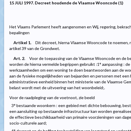
15 JULI 1997. Decreet houdende de Vlaamse Wooncode (1)
Het Vlaams Parlement heeft aangenomen en Wij, regering, bekrac
bepalingen
Artikel 1.
Dit decreet, hierna Vlaamse Wooncode te noemen, r
artikel 39 van de Grondwet.
Art. 2.
Voor de toepassing van de Vlaamse Wooncode en de bes
worden de hierna vermelde begrippen gebruikt :1° aanpassing : de 
werkzaamheden om een woning te doen beantwoorden aan de woni
aan de fysieke mogelijkheden van bejaarden en personen met een h
administratieve eenheid binnen het ministerie van de Vlaamse Ge
belast wordt met de uitvoering van het woonbeleid;.
Voor de raadpleging van de voetnoot, zie beeld
3° bestaande woonkern : een gebied met dichte bebouwing, best
een aansluiting op bestaande infrastructuur kan worden gerealise
de effectieve beschikbaarheid van primaire voorzieningen van dage
socio-culturele aard;
4° decreet op de heffing ter bestrijding van leegstand en verkrott