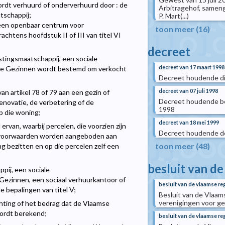
wordt verhuurd of onderverhuurd door : de
Arbitragehof, samenge
tschappij;
P. Mart(...)
een openbaar centrum voor
toon meer (16)
achtens hoofdstuk II of III van titel VI
decreet
tingsmaatschappij, een sociale
decreet van 17 maart 1998
te Gezinnen wordt bestemd om verkocht
Decreet houdende di
decreet van 07 juli 1998
an artikel 78 of 79 aan een gezin of
Decreet houdende be
novatie, de verbetering of de
1998
p die woning;
decreet van 18 mei 1999
ervan, waarbij percelen, die voorzien zijn
Decreet houdende de 
le voorwaarden worden aangeboden aan
toon meer (48)
 bezitten en op die percelen zelf een
besluit van d
pij, een sociale
ezinnen, een sociaal verhuurkantoor of
besluit van de vlaamse reg
 bepalingen van titel V;
Besluit van de Vlaam
verenigingen voor ge
chting of het bedrag dat de Vlaamse
wordt berekend;
besluit van de vlaamse reg