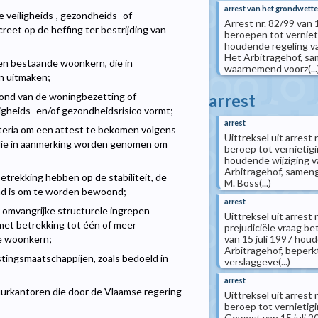
arrest van het grondwettel
 veiligheids-, gezondheids- of
Arrest nr. 82/99 van
et op de heffing ter bestrijding van
beroepen tot verniet
houdende regeling v
Het Arbitragehof, sam
en bestaande woonkern, die in
waarnemend voorz(...
n uitmaken;
arrest
ond van de woningbezetting of
igheids- en/of gezondheidsrisico vormt;
arrest
iteria om een attest te bekomen volgens
Uittreksel uit arres
n die in aanmerking worden genomen om
beroep tot vernietig
houdende wijziging 
Arbitragehof, samenge
betrekking hebben op de stabiliteit, de
M. Boss(...)
md is om te worden bewoond;
arrest
t omvangrijke structurele ingrepen
Uittreksel uit arres
met betrekking tot één of meer
prejudiciële vraag b
van 15 juli 1997 ho
de woonkern;
Arbitragehof, beperk
stingsmaatschappijen, zoals bedoeld in
verslaggeve(...)
arrest
uurkantoren die door de Vlaamse regering
Uittreksel uit arrest
beroep tot vernietigi
Gewest van 15 juli 200