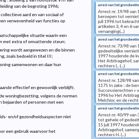
arrest van het grondwettel
eiding van de begroting 1996;
Arrest nr. 19/98 van
ollectieve aard en van sociaal of
beroepen tot verniet
t een verwevenheid van functies op
juli 1996 tot bekrac
artikelen 3, 4 en 6 
vervanging(...)
atschappelijke situatie waarin een
arrest van het grondwettel
n met extra of omvattende steun;
Arrest nr. 73/98 van
gering wordt aangewezen en die binnen
gedeeltelijke vernie
1997 houdende de kw
 zoals bedoeld in titel III;
Het Arbitragehof, sa
 woning samenwonen en daar hun
rechters L. (...)
arrest van het grondwettel
Arrest nr. 128/98 v
1175 In zake : de ber
aande effectief en gewoonlijk verblijft;
Successierechten » 
1996 ho Het Arbitrag
 de woningbezetting, volgens de normen
Melchior, en de rechter
 van bejaarden of personen met een
arrest van het grondwettel
Arrest nr. 40/99 van
ids- en/of gezondheidsaspecten niet
tot gehele of gedeel
15 juli 1997 houdend
Arbitragehof, samenge
oor een gebruik waarvoor het
rechters H. (...)