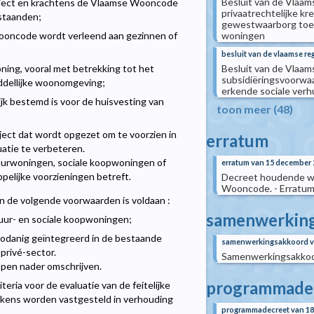
Besluit van de Vlaa
roject en krachtens de Vlaamse Wooncode
privaatrechtelijke k
nstaanden;
gewestwaarborg toe 
woningen
ooncode wordt verleend aan gezinnen of
besluit van de vlaamse r
Besluit van de Vlaa
ning, vooral met betrekking tot het
subsidiëringsvoorwa
iddellijke woonomgeving;
erkende sociale ver
ijk bestemd is voor de huisvesting van
toon meer (48)
ect dat wordt opgezet om te voorzien in
erratum
atie te verbeteren.
 huurwoningen, sociale koopwoningen of
erratum van 15 december 
pelijke voorzieningen betreft.
Decreet houdende wij
Wooncode. - Erratu
 de volgende voorwaarden is voldaan :
samenwerkin
huur- en sociale koopwoningen;
zodanig geïntegreerd in de bestaande
samenwerkingsakkoord va
privé-sector.
Samenwerkingsakkoor
pen nader omschrijven.
programmade
eria voor de evaluatie van de feitelijke
telkens worden vastgesteld in verhouding
programmadecreet van 18