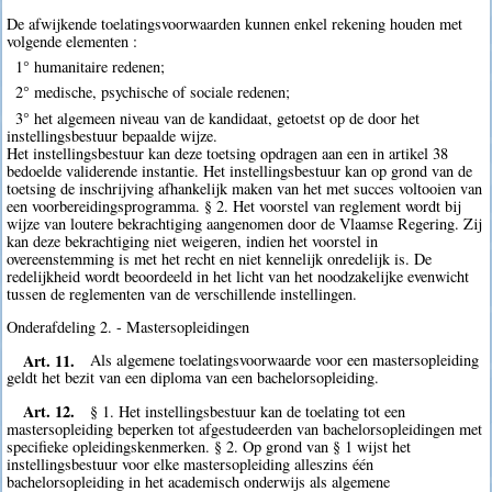
De afwijkende toelatingsvoorwaarden kunnen enkel rekening houden met
volgende elementen :
1° humanitaire redenen;
2° medische, psychische of sociale redenen;
3° het algemeen niveau van de kandidaat, getoetst op de door het
instellingsbestuur bepaalde wijze.
Het instellingsbestuur kan deze toetsing opdragen aan een in artikel 38
bedoelde validerende instantie. Het instellingsbestuur kan op grond van de
toetsing de inschrijving afhankelijk maken van het met succes voltooien van
een voorbereidingsprogramma. § 2. Het voorstel van reglement wordt bij
wijze van loutere bekrachtiging aangenomen door de Vlaamse Regering. Zij
kan deze bekrachtiging niet weigeren, indien het voorstel in
overeenstemming is met het recht en niet kennelijk onredelijk is. De
redelijkheid wordt beoordeeld in het licht van het noodzakelijke evenwicht
tussen de reglementen van de verschillende instellingen.
Onderafdeling 2. - Mastersopleidingen
Art. 11.
Als algemene toelatingsvoorwaarde voor een mastersopleiding
geldt het bezit van een diploma van een bachelorsopleiding.
Art. 12.
§ 1. Het instellingsbestuur kan de toelating tot een
mastersopleiding beperken tot afgestudeerden van bachelorsopleidingen met
specifieke opleidingskenmerken. § 2. Op grond van § 1 wijst het
instellingsbestuur voor elke mastersopleiding alleszins één
bachelorsopleiding in het academisch onderwijs als algemene