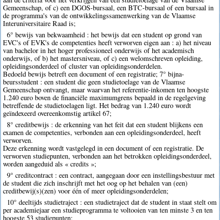
Gemeenschap, of c) een DGOS-bursaal, een BTC-bursaal of een bursaal in
de programma's van de ontwikkelingssamenwerking van de Vlaamse
Interuniversitaire Raad is;
6° bewijs van bekwaamheid : het bewijs dat een student op grond van
EVC's of EVK's de competenties heeft verworven eigen aan : a) het niveau
van bachelor in het hoger professioneel onderwijs of het academisch
onderwijs, of b) het mastersniveau, of c) een welomschreven opleiding,
opleidingsonderdeel of cluster van opleidingsonderdelen.
Bedoeld bewijs betreft een document of een registratie; 7° bijna-
beursstudent : een student die geen studietoelage van de Vlaamse
Gemeenschap ontvangt, maar waarvan het referentie-inkomen ten hoogste
1.240 euro boven de financiële maximumgrens bepaald in de regelgeving
betreffende de studietoelagen ligt. Het bedrag van 1.240 euro wordt
geïndexeerd overeenkomstig artikel 67;
8° creditbewijs : de erkenning van het feit dat een student blijkens een
examen de competenties, verbonden aan een opleidingsonderdeel, heeft
verworven.
Deze erkenning wordt vastgelegd in een document of een registratie. De
verworven studiepunten, verbonden aan het betrokken opleidingsonderdeel,
worden aangeduid als « credits »;
9° creditcontract : een contract, aangegaan door een instellingsbestuur met
de student die zich inschrijft met het oog op het behalen van (een)
creditbewij(s)(zen) voor één of meer opleidingsonderdelen;
10° deeltijds studietraject : een studietraject dat de student in staat stelt om
per academiejaar een studieprogramma te voltooien van ten minste 3 en ten
hoogste 53 studiepunten;