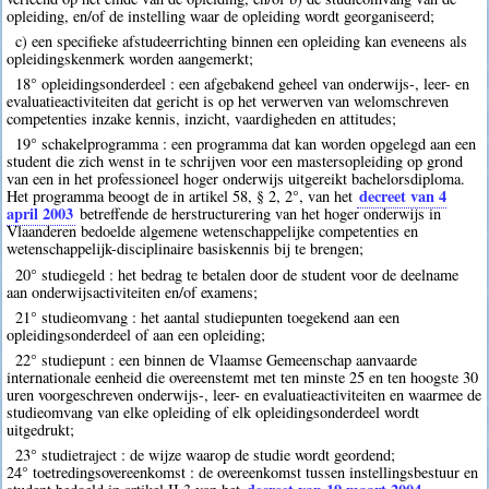
opleiding, en/of de instelling waar de opleiding wordt georganiseerd;
c) een specifieke afstudeerrichting binnen een opleiding kan eveneens als
opleidingskenmerk worden aangemerkt;
18° opleidingsonderdeel : een afgebakend geheel van onderwijs-, leer- en
evaluatieactiviteiten dat gericht is op het verwerven van welomschreven
competenties inzake kennis, inzicht, vaardigheden en attitudes;
19° schakelprogramma : een programma dat kan worden opgelegd aan een
student die zich wenst in te schrijven voor een mastersopleiding op grond
van een in het professioneel hoger onderwijs uitgereikt bachelorsdiploma.
decreet van 4
Het programma beoogt de in artikel 58, § 2, 2°, van het
april 2003
betreffende de herstructurering van het hoger onderwijs in
Vlaanderen bedoelde algemene wetenschappelijke competenties en
wetenschappelijk-disciplinaire basiskennis bij te brengen;
20° studiegeld : het bedrag te betalen door de student voor de deelname
aan onderwijsactiviteiten en/of examens;
21° studieomvang : het aantal studiepunten toegekend aan een
opleidingsonderdeel of aan een opleiding;
22° studiepunt : een binnen de Vlaamse Gemeenschap aanvaarde
internationale eenheid die overeenstemt met ten minste 25 en ten hoogste 30
uren voorgeschreven onderwijs-, leer- en evaluatieactiviteiten en waarmee de
studieomvang van elke opleiding of elk opleidingsonderdeel wordt
uitgedrukt;
23° studietraject : de wijze waarop de studie wordt geordend;
24° toetredingsovereenkomst : de overeenkomst tussen instellingsbestuur en