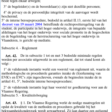
beide tegen elkaar afwegen;
3° de begeleider(s) en de beoordelaar(s) zijn niet dezelfde personen;
4° de privacy en de persoonlijke integriteit van de aanvrager wordt
beschermd;
5° de interne beroepsprocedure, bedoeld in artikel II.13, eerste lid van het
decreet van 19 maart 2004
betreffende de rechtspositieregeling van de
student, de participatie in het hoger onderwijs, de integratie van bepaalde
afdelingen van het hoger onderwijs voor sociale promotie in de hogescholen
en de begeleiding van de herstructurering van het hoger onderwijs in
Vlaanderen, is gericht op mediatie.
Subsectie 4. - Reglement
Art. 42.
De in subsectie 1 tot en met 3 bedoelde minimale regelen
worden per associatie uitgewerkt in een reglement, dat tot stand komt als
volgt :
1° de validerende instantie werkt een voorstel van reglement uit, waarin de
methodologische en procedurele garanties inzake de (h)erkenning van
EVK's en EVC's zijn ingeschreven, evenals de beginselen inzake de in
artikel 41, 5°, bedoelde interne beroepsprocedure;
2° de validerende instantie legt haar voorstel ter goedkeuring voor aan de
Vlaamse Regering.
Subsectie 5. - Kwaliteitsborging
Art. 43.
§ 1. De Vlaamse Regering werkt de nodige maatregelen uit
opdat de kwaliteit van de methoden en procedures gebruikt bij het
bekwaamheidsonderzoek wordt gewaarborgd. Zij kan daartoe een geëigend