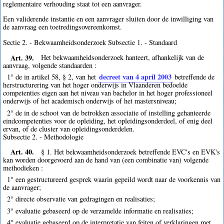
reglementaire verhouding staat tot een aanvrager.
Een validerende instantie en een aanvrager sluiten door de inwilliging van
de aanvraag een toetredingsovereenkomst.
Sectie 2. - Bekwaamheidsonderzoek Subsectie 1. - Standaard
Art. 39.
Het bekwaamheidsonderzoek hanteert, afhankelijk van de
aanvraag, volgende standaarden :
decreet van 4 april 2003
1° de in artikel 58, § 2, van het
betreffende de
herstructurering van het hoger onderwijs in Vlaanderen bedoelde
competenties eigen aan het niveau van bachelor in het hoger professioneel
onderwijs of het academisch onderwijs of het mastersniveau;
2° de in de schoot van de betrokken associatie of instelling gehanteerde
eindcompetenties voor de opleiding, het opleidingsonderdeel, of enig deel
ervan, of de cluster van opleidingsonderdelen.
Subsectie 2. - Methodologie
Art. 40.
§ 1. Het bekwaamheidsonderzoek betreffende EVC's en EVK's
kan worden doorgevoerd aan de hand van (een combinatie van) volgende
methodieken :
1° een gestructureerd gesprek waarin gepeild wordt naar de voorkennis van
de aanvrager;
2° directe observatie van gedragingen en realisaties;
3° evaluatie gebaseerd op de verzamelde informatie en realisaties;
4° evaluatie gebaseerd op de interpretatie van feiten of verklaringen met