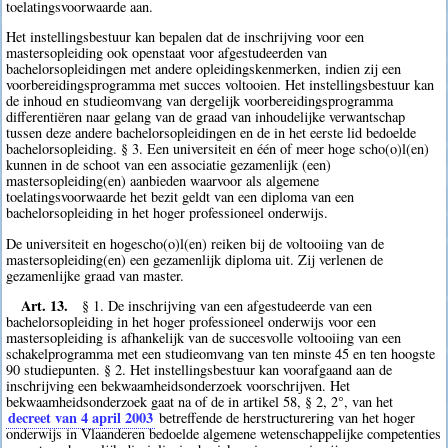
toelatingsvoorwaarde aan.
Het instellingsbestuur kan bepalen dat de inschrijving voor een
mastersopleiding ook openstaat voor afgestudeerden van
bachelorsopleidingen met andere opleidingskenmerken, indien zij een
voorbereidingsprogramma met succes voltooien. Het instellingsbestuur kan
de inhoud en studieomvang van dergelijk voorbereidingsprogramma
differentiëren naar gelang van de graad van inhoudelijke verwantschap
tussen deze andere bachelorsopleidingen en de in het eerste lid bedoelde
bachelorsopleiding. § 3. Een universiteit en één of meer hoge scho(o)l(en)
kunnen in de schoot van een associatie gezamenlijk (een)
mastersopleiding(en) aanbieden waarvoor als algemene
toelatingsvoorwaarde het bezit geldt van een diploma van een
bachelorsopleiding in het hoger professioneel onderwijs.
De universiteit en hogescho(o)l(en) reiken bij de voltooiing van de
mastersopleiding(en) een gezamenlijk diploma uit. Zij verlenen de
gezamenlijke graad van master.
Art. 13.
§ 1. De inschrijving van een afgestudeerde van een
bachelorsopleiding in het hoger professioneel onderwijs voor een
mastersopleiding is afhankelijk van de succesvolle voltooiing van een
schakelprogramma met een studieomvang van ten minste 45 en ten hoogste
90 studiepunten. § 2. Het instellingsbestuur kan voorafgaand aan de
inschrijving een bekwaamheidsonderzoek voorschrijven. Het
bekwaamheidsonderzoek gaat na of de in artikel 58, § 2, 2°, van het
decreet van 4 april 2003
betreffende de herstructurering van het hoger
onderwijs in Vlaanderen bedoelde algemene wetenschappelijke competenties