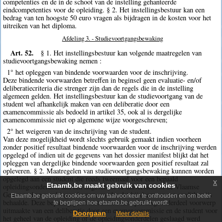
competenties en de in de schoot van de instelling gehanteerde
eindcompetenties voor de opleiding. § 2. Het instellingsbestuur kan een
bedrag van ten hoogste 50 euro vragen als bijdragen in de kosten voor het
uitreiken van het diploma.
Afdeling 3. - Studievoortgangsbewaking
Art. 52.
§ 1. Het instellingsbestuur kan volgende maatregelen van
studievoortgangsbewaking nemen :
1° het opleggen van bindende voorwaarden voor de inschrijving.
Deze bindende voorwaarden betreffen in beginsel geen evaluatie- en/of
deliberatiecriteria die strenger zijn dan de regels die in de instelling
algemeen gelden. Het instellingsbestuur kan de studievoortgang van de
student wel afhankelijk maken van een deliberatie door een
examencommissie als bedoeld in artikel 35, ook al is dergelijke
examencommissie niet op algemene wijze voorgeschreven;
2° het weigeren van de inschrijving van de student.
Van deze mogelijkheid wordt slechts gebruik gemaakt indien voorheen
zonder positief resultaat bindende voorwaarden voor de inschrijving werden
opgelegd of indien uit de gegevens van het dossier manifest blijkt dat het
opleggen van dergelijke bindende voorwaarden geen positief resultaat zal
opleveren. § 2. Maatregelen van studievoortgangsbewaking kunnen worden
opgelegd aan een student die reeds tweemaal voor een bepaald
x
Etaamb.be maakt gebruik van cookies
opleidingsonderdeel aan een hogeschool of universiteit in de Vlaamse
Gemeenschap werd ingeschreven, zonder dat hij daarvoor een creditbewijs
Etaamb.be gebruikt cookies om uw taalvoorkeur te onthouden en om beter
behaalde. Deze bepaling geldt niet indien het opleidingsonderdeel voorwerp
te begrijpen hoe etaamb.be gebruikt wordt.
uitmaakte van een deliberatie door een examencommissie en de student voor
Doorgaan
Meer details
het geheel van de opleiding of de opleidingsonderdelen geslaagd werd