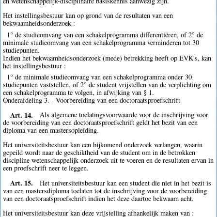
en wetenschappelijk-disciplinaire basiskennis aanwezig zijn.
Het instellingsbestuur kan op grond van de resultaten van een
bekwaamheidsonderzoek :
1° de studieomvang van een schakelprogramma differentiëren, of 2° de
minimale studieomvang van een schakelprogramma verminderen tot 30
studiepunten.
Indien het bekwaamheidsonderzoek (mede) betrekking heeft op EVK's, kan
het instellingsbestuur :
1° de minimale studieomvang van een schakelprogramma onder 30
studiepunten vaststellen, of 2° de student vrijstellen van de verplichting om
een schakelprogramma te volgen, in afwijking van § 1.
Onderafdeling 3. - Voorbereiding van een doctoraatsproefschrift
Art. 14.
Als algemene toelatingsvoorwaarde voor de inschrijving voor
de voorbereiding van een doctoraatsproefschrift geldt het bezit van een
diploma van een mastersopleiding.
Het universiteitsbestuur kan een bijkomend onderzoek verlangen, waarin
gepeild wordt naar de geschiktheid van de student om in de betrokken
discipline wetenschappelijk onderzoek uit te voeren en de resultaten ervan in
een proefschrift neer te leggen.
Art. 15.
Het universiteitsbestuur kan een student die niet in het bezit is
van een mastersdiploma toelaten tot de inschrijving voor de voorbereiding
van een doctoraatsproefschrift indien het deze daartoe bekwaam acht.
Het universiteitsbestuur kan deze vrijstelling afhankelijk maken van :