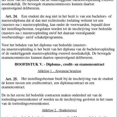
noodzakelijk. De bevoegde examencommissies kunnen daartoe
opeenvolgend delibereren.
Art. 24.
Een student die nog niet in het bezit is van een bachelors- of
mastersdiploma dat al dan niet rechtstreeks toelating verleent tot een
(masters-na-) mastersopleiding, kan onder de voorwaarden, bepaald door
het instellingsbestuur, toegelaten worden tot de inschrijving voor bedoelde
(masters-na-) mastersopleiding en/of het daaraan voorafgaande
voorbereidings- en/of schakelprogramma.
Voor het behalen van het diploma van bedoelde (masters-
na-)mastersopleiding is het bezit van het diploma van de bachelorsopleiding
of de onderliggende mastersopleiding evenwel noodzakelijk. De bevoegde
examencommissies kunnen daartoe opeenvolgend delibereren.
HOOFDSTUK V. - Diploma-, credit- en examencontract
Afdeling 1. - Algemene bepaling
Art. 25.
Het instellingsbestuur biedt bij de inschrijving van de student
de keuze tussen een creditcontract, een diplomacontract en een
examencontract.
De in het eerste lid bedoelde contracten maken onderdeel uit van de
toetredingsovereenkomst of worden na de inschrijving gesloten in het raam
van de toetredingsovereenkomst.
Afdeling 2. - Studietraject