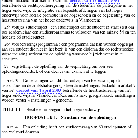
decreet van 19 maart 2004
student bedoeld in artikel II.3 van het
betreffende de rechtspositieregeling van de studenten, de participatie in het
hoger onderwijs, de integratie van bepaalde afdelingen van het hoger
onderwijs voor sociale promotie in de hogescholen en de begeleiding van de
herstructurering van het hoger onderwijs in Vlaanderen;
25° voltijds studietraject : een studietraject dat de student in staat stelt om
per academiejaar een studieprogramma te voltooien van ten minste 54 en ten
hoogste 66 studiepunten;
26° voorbereidingsprogramma : een programma dat kan worden opgelegd
aan een student die niet in het bezit is van een diploma dat op rechtstreekse
wijze toelating verleent tot de opleiding waarvoor hij zich wenst in te
schrijven;
27° vrijstelling : de opheffing van de verplichting om over een
opleidingsonderdeel, of een deel ervan, examen af te leggen.
Art. 3.
De bepalingen van dit decreet zijn van toepassing op de
associaties en de ambtshalve geregistreerde instellingen, bedoeld in artikel 7
decreet van 4 april 2003
van het
betreffende de herstructurering van het
hoger onderwijs in Vlaanderen. Deze ambtshalve geregistreerde instellingen
worden verder « instellingen » genoemd.
TITEL III. - Flexibele leerwegen in het hoger onderwijs
HOOFDSTUK I. - Structuur van de opleidingen
Art. 4.
Een opleiding heeft een studieomvang van 60 studiepunten of
een veelvoud daarvan.