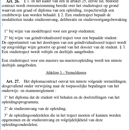
Art. 26.
§ 1. In het kader van een in artikel 25, eerste lid, bedoeld
contract wordt overeenstemming bereikt over het studietraject op grond
waarvan een graad of diploma van een opleiding, respectievelijk een
creditbewijs kan worden behaald. § 2. Een studietraject bepaalt de
modaliteiten inzake studieomvang, deliberatie en studievoortgangsbewaking
:
1° bij wijze van modeltraject voor een groep studenten;
2° bij wijze van geïndividualiseerd traject voor een bepaalde student.
De opportuniteit van het doorlopen van een geïndividualiseerd traject wordt
op zorgvuldige wijze getoetst op grond van het dossier van de student. § 3.
Een studietraject wordt voltijds en deeltijds aangeboden.
Een studietraject voor een masters-na-mastersopleiding wordt ten minste
deeltijds aangeboden.
Afdeling 3. - Vermeldingen
Art. 27.
Het diplomacontract omvat ten minste volgende vermeldingen,
desgevallend onder verwijzing naar de toepasselijke bepalingen van het
onderwijs- en examenreglement :
1° het diploma dat de student wil behalen en de doelstellingen van het
opleidingsprogramma;
2° de studieomvang van de opleiding;
3° de opleidingsonderdelen die in het traject moeten of kunnen worden
opgenomen en de studieomvang en volgtijdelijkheid van deze
opleidingsonderdelen;