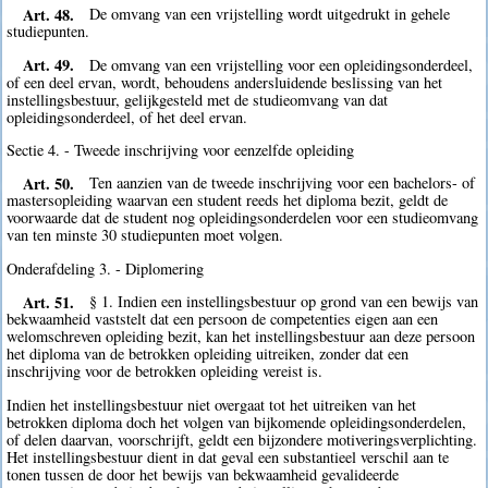
Art. 48.
De omvang van een vrijstelling wordt uitgedrukt in gehele
studiepunten.
Art. 49.
De omvang van een vrijstelling voor een opleidingsonderdeel,
of een deel ervan, wordt, behoudens andersluidende beslissing van het
instellingsbestuur, gelijkgesteld met de studieomvang van dat
opleidingsonderdeel, of het deel ervan.
Sectie 4. - Tweede inschrijving voor eenzelfde opleiding
Art. 50.
Ten aanzien van de tweede inschrijving voor een bachelors- of
mastersopleiding waarvan een student reeds het diploma bezit, geldt de
voorwaarde dat de student nog opleidingsonderdelen voor een studieomvang
van ten minste 30 studiepunten moet volgen.
Onderafdeling 3. - Diplomering
Art. 51.
§ 1. Indien een instellingsbestuur op grond van een bewijs van
bekwaamheid vaststelt dat een persoon de competenties eigen aan een
welomschreven opleiding bezit, kan het instellingsbestuur aan deze persoon
het diploma van de betrokken opleiding uitreiken, zonder dat een
inschrijving voor de betrokken opleiding vereist is.
Indien het instellingsbestuur niet overgaat tot het uitreiken van het
betrokken diploma doch het volgen van bijkomende opleidingsonderdelen,
of delen daarvan, voorschrijft, geldt een bijzondere motiveringsverplichting.
Het instellingsbestuur dient in dat geval een substantieel verschil aan te
tonen tussen de door het bewijs van bekwaamheid gevalideerde