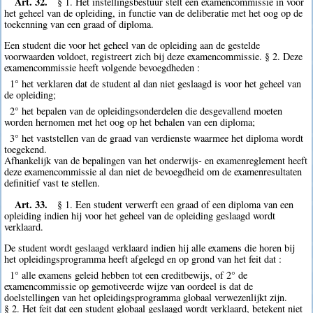
Art. 32.
§ 1. Het instellingsbestuur stelt een examencommissie in voor
het geheel van de opleiding, in functie van de deliberatie met het oog op de
toekenning van een graad of diploma.
Een student die voor het geheel van de opleiding aan de gestelde
voorwaarden voldoet, registreert zich bij deze examencommissie. § 2. Deze
examencommissie heeft volgende bevoegdheden :
1° het verklaren dat de student al dan niet geslaagd is voor het geheel van
de opleiding;
2° het bepalen van de opleidingsonderdelen die desgevallend moeten
worden hernomen met het oog op het behalen van een diploma;
3° het vaststellen van de graad van verdienste waarmee het diploma wordt
toegekend.
Afhankelijk van de bepalingen van het onderwijs- en examenreglement heeft
deze examencommissie al dan niet de bevoegdheid om de examenresultaten
definitief vast te stellen.
Art. 33.
§ 1. Een student verwerft een graad of een diploma van een
opleiding indien hij voor het geheel van de opleiding geslaagd wordt
verklaard.
De student wordt geslaagd verklaard indien hij alle examens die horen bij
het opleidingsprogramma heeft afgelegd en op grond van het feit dat :
1° alle examens geleid hebben tot een creditbewijs, of 2° de
examencommissie op gemotiveerde wijze van oordeel is dat de
doelstellingen van het opleidingsprogramma globaal verwezenlijkt zijn.
§ 2. Het feit dat een student globaal geslaagd wordt verklaard, betekent niet