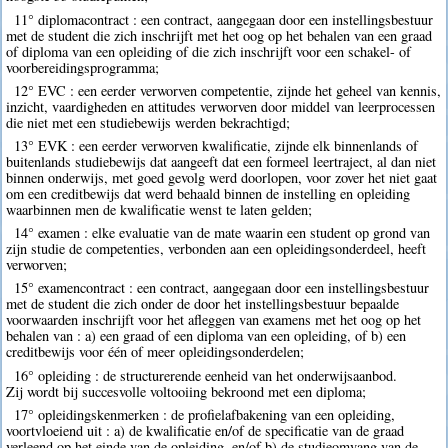
11° diplomacontract : een contract, aangegaan door een instellingsbestuur
met de student die zich inschrijft met het oog op het behalen van een graad
of diploma van een opleiding of die zich inschrijft voor een schakel- of
voorbereidingsprogramma;
12° EVC : een eerder verworven competentie, zijnde het geheel van kennis,
inzicht, vaardigheden en attitudes verworven door middel van leerprocessen
die niet met een studiebewijs werden bekrachtigd;
13° EVK : een eerder verworven kwalificatie, zijnde elk binnenlands of
buitenlands studiebewijs dat aangeeft dat een formeel leertraject, al dan niet
binnen onderwijs, met goed gevolg werd doorlopen, voor zover het niet gaat
om een creditbewijs dat werd behaald binnen de instelling en opleiding
waarbinnen men de kwalificatie wenst te laten gelden;
14° examen : elke evaluatie van de mate waarin een student op grond van
zijn studie de competenties, verbonden aan een opleidingsonderdeel, heeft
verworven;
15° examencontract : een contract, aangegaan door een instellingsbestuur
met de student die zich onder de door het instellingsbestuur bepaalde
voorwaarden inschrijft voor het afleggen van examens met het oog op het
behalen van : a) een graad of een diploma van een opleiding, of b) een
creditbewijs voor één of meer opleidingsonderdelen;
16° opleiding : de structurerende eenheid van het onderwijsaanbod.
Zij wordt bij succesvolle voltooiing bekroond met een diploma;
17° opleidingskenmerken : de profielafbakening van een opleiding,
voortvloeiend uit : a) de kwalificatie en/of de specificatie van de graad
verleend op het einde van de opleiding, en/of b) de studieomvang van de