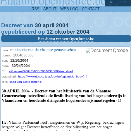
^
-
NL
FR
RSS
ABOUT
WEB LOG
CONTACT
Decreet van
30
april
2004
gepubliceerd op
12
oktober
2004
Een dienst van vzw OpenJustice.be
ministerie van de vlaamse gemeenschap
bron
2004036500
numac
12/10/2004
pub.
30/04/2004
prom.
ELI
eli/decreet/2004/04/30/2004036500/staatsblad
staatsblad
https://www.ejustice.just.fgov.be/cgi/article_body(...)
links
Raad van State (chrono)
30 APRIL 2004. - Decreet van het Ministerie van de Vlaamse
Gemeenschap betreffende de flexibilisering van het hoger onderwijs in
Vlaanderen en houdende dringende hogeronderwijsmaatregelen (1)
Het Vlaams Parlement heeft aangenomen en Wij, Regering, bekrachtigen
hetgeen volgt : Decreet betreffende de flexibilisering van het hoger