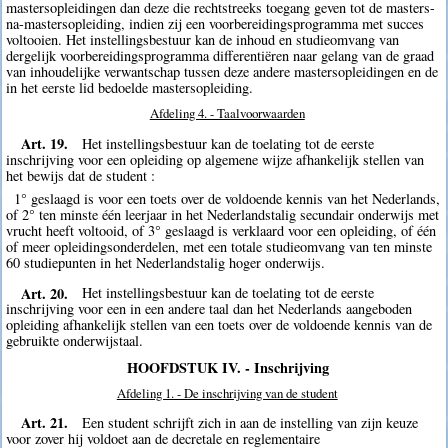
mastersopleidingen dan deze die rechtstreeks toegang geven tot de masters-
na-mastersopleiding, indien zij een voorbereidingsprogramma met succes
voltooien. Het instellingsbestuur kan de inhoud en studieomvang van
dergelijk voorbereidingsprogramma differentiëren naar gelang van de graad
van inhoudelijke verwantschap tussen deze andere mastersopleidingen en de
in het eerste lid bedoelde mastersopleiding.
Afdeling 4. - Taalvoorwaarden
Art. 19.
Het instellingsbestuur kan de toelating tot de eerste
inschrijving voor een opleiding op algemene wijze afhankelijk stellen van
het bewijs dat de student :
1° geslaagd is voor een toets over de voldoende kennis van het Nederlands,
of 2° ten minste één leerjaar in het Nederlandstalig secundair onderwijs met
vrucht heeft voltooid, of 3° geslaagd is verklaard voor een opleiding, of één
of meer opleidingsonderdelen, met een totale studieomvang van ten minste
60 studiepunten in het Nederlandstalig hoger onderwijs.
Art. 20.
Het instellingsbestuur kan de toelating tot de eerste
inschrijving voor een in een andere taal dan het Nederlands aangeboden
opleiding afhankelijk stellen van een toets over de voldoende kennis van de
gebruikte onderwijstaal.
HOOFDSTUK IV. - Inschrijving
Afdeling 1. - De inschrijving van de student
Art. 21.
Een student schrijft zich in aan de instelling van zijn keuze
voor zover hij voldoet aan de decretale en reglementaire