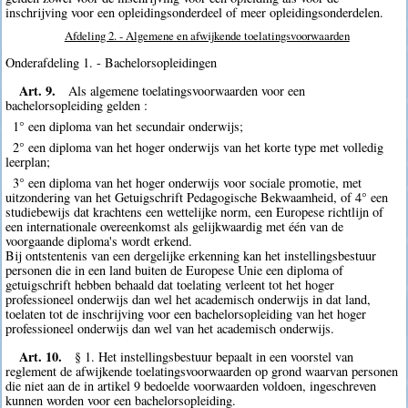
inschrijving voor een opleidingsonderdeel of meer opleidingsonderdelen.
Afdeling 2. - Algemene en afwijkende toelatingsvoorwaarden
Onderafdeling 1. - Bachelorsopleidingen
Art. 9.
Als algemene toelatingsvoorwaarden voor een
bachelorsopleiding gelden :
1° een diploma van het secundair onderwijs;
2° een diploma van het hoger onderwijs van het korte type met volledig
leerplan;
3° een diploma van het hoger onderwijs voor sociale promotie, met
uitzondering van het Getuigschrift Pedagogische Bekwaamheid, of 4° een
studiebewijs dat krachtens een wettelijke norm, een Europese richtlijn of
een internationale overeenkomst als gelijkwaardig met één van de
voorgaande diploma's wordt erkend.
Bij ontstentenis van een dergelijke erkenning kan het instellingsbestuur
personen die in een land buiten de Europese Unie een diploma of
getuigschrift hebben behaald dat toelating verleent tot het hoger
professioneel onderwijs dan wel het academisch onderwijs in dat land,
toelaten tot de inschrijving voor een bachelorsopleiding van het hoger
professioneel onderwijs dan wel van het academisch onderwijs.
Art. 10.
§ 1. Het instellingsbestuur bepaalt in een voorstel van
reglement de afwijkende toelatingsvoorwaarden op grond waarvan personen
die niet aan de in artikel 9 bedoelde voorwaarden voldoen, ingeschreven
kunnen worden voor een bachelorsopleiding.