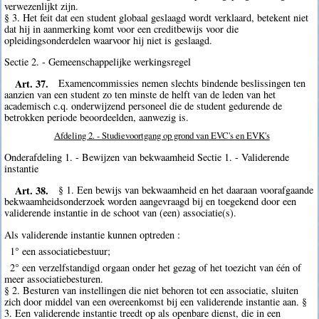
verwezenlijkt zijn.
§ 3. Het feit dat een student globaal geslaagd wordt verklaard, betekent niet
dat hij in aanmerking komt voor een creditbewijs voor die
opleidingsonderdelen waarvoor hij niet is geslaagd.
Sectie 2. - Gemeenschappelijke werkingsregel
Art. 37.
Examencommissies nemen slechts bindende beslissingen ten
aanzien van een student zo ten minste de helft van de leden van het
academisch c.q. onderwijzend personeel die de student gedurende de
betrokken periode beoordeelden, aanwezig is.
Afdeling 2. - Studievoortgang op grond van EVC's en EVK's
Onderafdeling 1. - Bewijzen van bekwaamheid Sectie 1. - Validerende
instantie
Art. 38.
§ 1. Een bewijs van bekwaamheid en het daaraan voorafgaande
bekwaamheidsonderzoek worden aangevraagd bij en toegekend door een
validerende instantie in de schoot van (een) associatie(s).
Als validerende instantie kunnen optreden :
1° een associatiebestuur;
2° een verzelfstandigd orgaan onder het gezag of het toezicht van één of
meer associatiebesturen.
§ 2. Besturen van instellingen die niet behoren tot een associatie, sluiten
zich door middel van een overeenkomst bij een validerende instantie aan. §
3. Een validerende instantie treedt op als openbare dienst, die in een