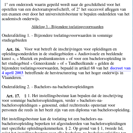
1° een onderzoek waarin gepeild wordt naar de geschiktheid voor het
opstellen van een doctoraatsproefschrift, of 2° het succesvol afleggen van
een examen over door het universiteitsbestuur te bepalen onderdelen van het
academisch onderwijs.
Afdeling 3. - Bijzondere toelatingsvoorwaarden
Onderafdeling 1. - Bijzondere toelatingsvoorwaarden in sommige
studiegebieden
Art. 16.
Voor wat betreft de inschrijvingen voor opleidingen en
opleidingsonderdelen in de studiegebieden « Audiovisuele en beeldende
kunst », « Muziek en podiumkunsten » of voor een bachelorsopleiding in
het studiegebied « Geneeskunde » of « Tandheelkunde » gelden de
decreet van
bijzondere toelatingsvoorwaarden, bepaald in artikel 68 van het
4 april 2003
betreffende de herstructurering van het hoger onderwijs in
Vlaanderen.
Onderafdeling 2. - Bachelors-na-bachelorsopleidingen
Art. 17.
§ 1. Het instellingsbestuur kan bepalen dat de inschrijving
voor sommige bachelorsopleidingen, verder « bachelors-na-
bachelorsopleidingen » genoemd, enkel rechtstreeks openstaat voor
personen die reeds in het bezit zijn van een diploma van bachelorsopleiding.
Het instellingsbestuur kan de toelating tot een bachelors-na-
bachelorsopleiding beperken tot afgestudeerden van bachelorsopleidingen
met specifieke opleidingskenmerken. § 2. Op grond van § 1, tweede lid,
wijst het instellingsbestuur voor elke bachelors-na-bachelorsopleiding ten