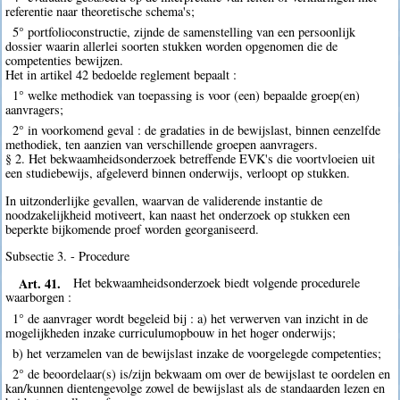
referentie naar theoretische schema's;
5° portfolioconstructie, zijnde de samenstelling van een persoonlijk
dossier waarin allerlei soorten stukken worden opgenomen die de
competenties bewijzen.
Het in artikel 42 bedoelde reglement bepaalt :
1° welke methodiek van toepassing is voor (een) bepaalde groep(en)
aanvragers;
2° in voorkomend geval : de gradaties in de bewijslast, binnen eenzelfde
methodiek, ten aanzien van verschillende groepen aanvragers.
§ 2. Het bekwaamheidsonderzoek betreffende EVK's die voortvloeien uit
een studiebewijs, afgeleverd binnen onderwijs, verloopt op stukken.
In uitzonderlijke gevallen, waarvan de validerende instantie de
noodzakelijkheid motiveert, kan naast het onderzoek op stukken een
beperkte bijkomende proef worden georganiseerd.
Subsectie 3. - Procedure
Art. 41.
Het bekwaamheidsonderzoek biedt volgende procedurele
waarborgen :
1° de aanvrager wordt begeleid bij : a) het verwerven van inzicht in de
mogelijkheden inzake curriculumopbouw in het hoger onderwijs;
b) het verzamelen van de bewijslast inzake de voorgelegde competenties;
2° de beoordelaar(s) is/zijn bekwaam om over de bewijslast te oordelen en
kan/kunnen dientengevolge zowel de bewijslast als de standaarden lezen en