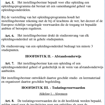
Art. 5.
Het instellingsbestuur bepaalt voor elke opleiding een
opleidingsprogramma dat bestaat uit een samenhangend geheel van
opleidingsonderdelen.
Bij de vaststelling van het opleidingsprogramma houdt het
instellingsbestuur rekening met de bij of krachtens de wet, het decreet of de
Europese richtlijn vastgelegde voorwaarden die de toegang tot bepaalde
ambten of beroepen reguleren.
Art. 6.
Het instellingsbestuur drukt de studieomvang van elk
opleidingsonderdeel uit in gehele studiepunten.
De studieomvang van een opleidingsonderdeel bedraagt ten minste 3
studiepunten.
HOOFDSTUK II. - Afstandsonderwijs
Art. 7.
Het instellingsbestuur kan een opleiding of een
opleidingsonderdeel geheel of gedeeltelijk in de vorm van afstandsonderwijs
aanbieden.
Het instellingsbestuur ontwikkelt daartoe geschikt studie- en leermateriaal
en organiseert daartoe geschikte begeleiding.
HOOFDSTUK III. - Toelatingsvoorwaarden
Afdeling 1. - Algemeen
Art. 8.
De toelatingsvoorwaarden die in dit hoofdstuk worden bepaald,
gelden zowel voor de inschrijving voor een opleiding als voor de