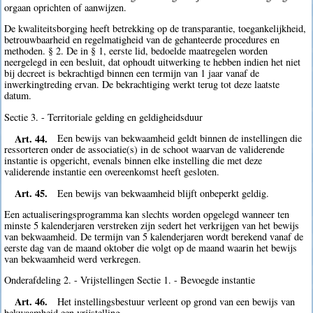
orgaan oprichten of aanwijzen.
De kwaliteitsborging heeft betrekking op de transparantie, toegankelijkheid,
betrouwbaarheid en regelmatigheid van de gehanteerde procedures en
methoden. § 2. De in § 1, eerste lid, bedoelde maatregelen worden
neergelegd in een besluit, dat ophoudt uitwerking te hebben indien het niet
bij decreet is bekrachtigd binnen een termijn van 1 jaar vanaf de
inwerkingtreding ervan. De bekrachtiging werkt terug tot deze laatste
datum.
Sectie 3. - Territoriale gelding en geldigheidsduur
Art. 44.
Een bewijs van bekwaamheid geldt binnen de instellingen die
ressorteren onder de associatie(s) in de schoot waarvan de validerende
instantie is opgericht, evenals binnen elke instelling die met deze
validerende instantie een overeenkomst heeft gesloten.
Art. 45.
Een bewijs van bekwaamheid blijft onbeperkt geldig.
Een actualiseringsprogramma kan slechts worden opgelegd wanneer ten
minste 5 kalenderjaren verstreken zijn sedert het verkrijgen van het bewijs
van bekwaamheid. De termijn van 5 kalenderjaren wordt berekend vanaf de
eerste dag van de maand oktober die volgt op de maand waarin het bewijs
van bekwaamheid werd verkregen.
Onderafdeling 2. - Vrijstellingen Sectie 1. - Bevoegde instantie
Art. 46.
Het instellingsbestuur verleent op grond van een bewijs van
bekwaamheid een vrijstelling.