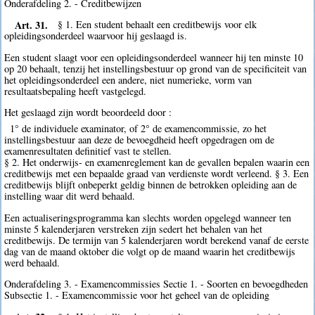
Onderafdeling 2. - Creditbewijzen
Art. 31.
§ 1. Een student behaalt een creditbewijs voor elk
opleidingsonderdeel waarvoor hij geslaagd is.
Een student slaagt voor een opleidingsonderdeel wanneer hij ten minste 10
op 20 behaalt, tenzij het instellingsbestuur op grond van de specificiteit van
het opleidingsonderdeel een andere, niet numerieke, vorm van
resultaatsbepaling heeft vastgelegd.
Het geslaagd zijn wordt beoordeeld door :
1° de individuele examinator, of 2° de examencommissie, zo het
instellingsbestuur aan deze de bevoegdheid heeft opgedragen om de
examenresultaten definitief vast te stellen.
§ 2. Het onderwijs- en examenreglement kan de gevallen bepalen waarin een
creditbewijs met een bepaalde graad van verdienste wordt verleend. § 3. Een
creditbewijs blijft onbeperkt geldig binnen de betrokken opleiding aan de
instelling waar dit werd behaald.
Een actualiseringsprogramma kan slechts worden opgelegd wanneer ten
minste 5 kalenderjaren verstreken zijn sedert het behalen van het
creditbewijs. De termijn van 5 kalenderjaren wordt berekend vanaf de eerste
dag van de maand oktober die volgt op de maand waarin het creditbewijs
werd behaald.
Onderafdeling 3. - Examencommissies Sectie 1. - Soorten en bevoegdheden
Subsectie 1. - Examencommissie voor het geheel van de opleiding