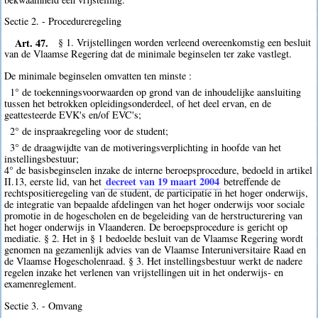
Sectie 2. - Procedureregeling
Art. 47.
§ 1. Vrijstellingen worden verleend overeenkomstig een besluit
van de Vlaamse Regering dat de minimale beginselen ter zake vastlegt.
De minimale beginselen omvatten ten minste :
1° de toekenningsvoorwaarden op grond van de inhoudelijke aansluiting
tussen het betrokken opleidingsonderdeel, of het deel ervan, en de
geattesteerde EVK's en/of EVC's;
2° de inspraakregeling voor de student;
3° de draagwijdte van de motiveringsverplichting in hoofde van het
instellingsbestuur;
4° de basisbeginselen inzake de interne beroepsprocedure, bedoeld in artikel
decreet van 19 maart 2004
II.13, eerste lid, van het
betreffende de
rechtspositieregeling van de student, de participatie in het hoger onderwijs,
de integratie van bepaalde afdelingen van het hoger onderwijs voor sociale
promotie in de hogescholen en de begeleiding van de herstructurering van
het hoger onderwijs in Vlaanderen. De beroepsprocedure is gericht op
mediatie. § 2. Het in § 1 bedoelde besluit van de Vlaamse Regering wordt
genomen na gezamenlijk advies van de Vlaamse Interuniversitaire Raad en
de Vlaamse Hogescholenraad. § 3. Het instellingsbestuur werkt de nadere
regelen inzake het verlenen van vrijstellingen uit in het onderwijs- en
examenreglement.
Sectie 3. - Omvang