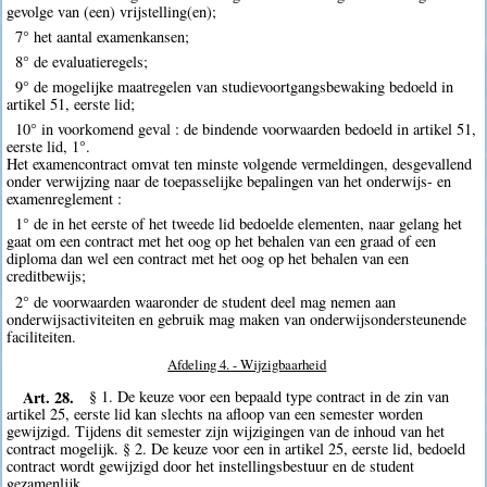
gevolge van (een) vrijstelling(en);
7° het aantal examenkansen;
8° de evaluatieregels;
9° de mogelijke maatregelen van studievoortgangsbewaking bedoeld in
artikel 51, eerste lid;
10° in voorkomend geval : de bindende voorwaarden bedoeld in artikel 51,
eerste lid, 1°.
Het examencontract omvat ten minste volgende vermeldingen, desgevallend
onder verwijzing naar de toepasselijke bepalingen van het onderwijs- en
examenreglement :
1° de in het eerste of het tweede lid bedoelde elementen, naar gelang het
gaat om een contract met het oog op het behalen van een graad of een
diploma dan wel een contract met het oog op het behalen van een
creditbewijs;
2° de voorwaarden waaronder de student deel mag nemen aan
onderwijsactiviteiten en gebruik mag maken van onderwijsondersteunende
faciliteiten.
Afdeling 4. - Wijzigbaarheid
Art. 28.
§ 1. De keuze voor een bepaald type contract in de zin van
artikel 25, eerste lid kan slechts na afloop van een semester worden
gewijzigd. Tijdens dit semester zijn wijzigingen van de inhoud van het
contract mogelijk. § 2. De keuze voor een in artikel 25, eerste lid, bedoeld
contract wordt gewijzigd door het instellingsbestuur en de student
gezamenlijk.