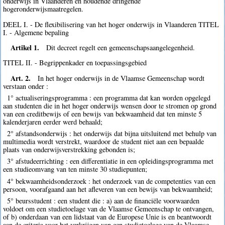
onderwijs in Vlaanderen en houdende dringende
hogeronderwijsmaatregelen.
DEEL I. - De flexibilisering van het hoger onderwijs in Vlaanderen TITEL
I. - Algemene bepaling
Artikel 1.
Dit decreet regelt een gemeenschapsaangelegenheid.
TITEL II. - Begrippenkader en toepassingsgebied
Art. 2.
In het hoger onderwijs in de Vlaamse Gemeenschap wordt
verstaan onder :
1° actualiseringsprogramma : een programma dat kan worden opgelegd
aan studenten die in het hoger onderwijs wensen door te stromen op grond
van een creditbewijs of een bewijs van bekwaamheid dat ten minste 5
kalenderjaren eerder werd behaald;
2° afstandsonderwijs : het onderwijs dat bijna uitsluitend met behulp van
multimedia wordt verstrekt, waardoor de student niet aan een bepaalde
plaats van onderwijsverstrekking gebonden is;
3° afstudeerrichting : een differentiatie in een opleidingsprogramma met
een studieomvang van ten minste 30 studiepunten;
4° bekwaamheidsonderzoek : het onderzoek van de competenties van een
persoon, voorafgaand aan het afleveren van een bewijs van bekwaamheid;
5° beursstudent : een student die : a) aan de financiële voorwaarden
voldoet om een studietoelage van de Vlaamse Gemeenschap te ontvangen,
of b) onderdaan van een lidstaat van de Europese Unie is en beantwoordt
aan de criteria voor het verkrijgen van een studietoelage van de Vlaamse