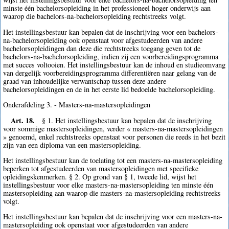
minste één bachelorsopleiding in het professioneel hoger onderwijs aan
waarop die bachelors-na-bachelorsopleiding rechtstreeks volgt.
Het instellingsbestuur kan bepalen dat de inschrijving voor een bachelors-
na-bachelorsopleiding ook openstaat voor afgestudeerden van andere
bachelorsopleidingen dan deze die rechtstreeks toegang geven tot de
bachelors-na-bachelorsopleiding, indien zij een voorbereidingsprogramma
met succes voltooien. Het instellingsbestuur kan de inhoud en studieomvang
van dergelijk voorbereidingsprogramma differentiëren naar gelang van de
graad van inhoudelijke verwantschap tussen deze andere
bachelorsopleidingen en de in het eerste lid bedoelde bachelorsopleiding.
Onderafdeling 3. - Masters-na-mastersopleidingen
Art. 18.
§ 1. Het instellingsbestuur kan bepalen dat de inschrijving
voor sommige mastersopleidingen, verder « masters-na-mastersopleidingen
» genoemd, enkel rechtstreeks openstaat voor personen die reeds in het bezit
zijn van een diploma van een mastersopleiding.
Het instellingsbestuur kan de toelating tot een masters-na-mastersopleiding
beperken tot afgestudeerden van mastersopleidingen met specifieke
opleidingskenmerken. § 2. Op grond van § 1, tweede lid, wijst het
instellingsbestuur voor elke masters-na-mastersopleiding ten minste één
mastersopleiding aan waarop die masters-na-mastersopleiding rechtstreeks
volgt.
Het instellingsbestuur kan bepalen dat de inschrijving voor een masters-na-
mastersopleiding ook openstaat voor afgestudeerden van andere