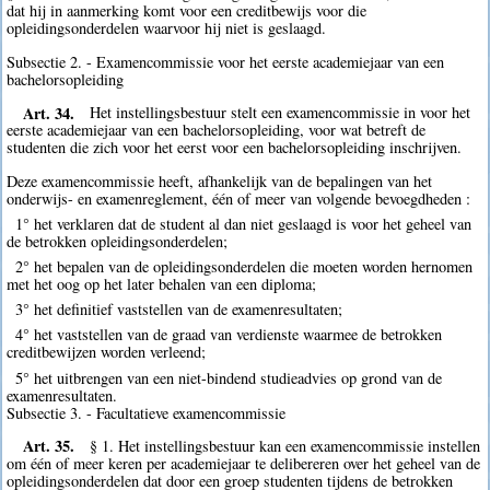
dat hij in aanmerking komt voor een creditbewijs voor die
opleidingsonderdelen waarvoor hij niet is geslaagd.
Subsectie 2. - Examencommissie voor het eerste academiejaar van een
bachelorsopleiding
Art. 34.
Het instellingsbestuur stelt een examencommissie in voor het
eerste academiejaar van een bachelorsopleiding, voor wat betreft de
studenten die zich voor het eerst voor een bachelorsopleiding inschrijven.
Deze examencommissie heeft, afhankelijk van de bepalingen van het
onderwijs- en examenreglement, één of meer van volgende bevoegdheden :
1° het verklaren dat de student al dan niet geslaagd is voor het geheel van
de betrokken opleidingsonderdelen;
2° het bepalen van de opleidingsonderdelen die moeten worden hernomen
met het oog op het later behalen van een diploma;
3° het definitief vaststellen van de examenresultaten;
4° het vaststellen van de graad van verdienste waarmee de betrokken
creditbewijzen worden verleend;
5° het uitbrengen van een niet-bindend studieadvies op grond van de
examenresultaten.
Subsectie 3. - Facultatieve examencommissie
Art. 35.
§ 1. Het instellingsbestuur kan een examencommissie instellen
om één of meer keren per academiejaar te delibereren over het geheel van de
opleidingsonderdelen dat door een groep studenten tijdens de betrokken