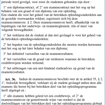
periode werd gevolgd, voor zover de studenten gebonden zijn door :
1° een diplomacontract, of 2° een examencontract met het oog op het
behalen van een graad of een diploma van een opleiding.
Een student die voor het geheel van de betrokken opleidingsonderdelen aan
de gestelde voorwaarden voldoet, registreert zich bij deze
examencommissie. § 2. Deze examencommissie heeft, afhankelijk van de
bepalingen van het onderwijs- en examenreglement, één of meer van
volgende bevoegdheden :
1° het verklaren dat de student al dan niet geslaagd is voor het geheel van
de betrokken opleidingsonderdelen;
2° het bepalen van de opleidingsonderdelen die moeten worden hernomen
met het oog op het later behalen van een diploma;
3° het definitief vaststellen van de examenresultaten;
4° het vaststellen van de graad van verdienste waarmee de betrokken
creditbewijzen worden verleend;
5° het uitbrengen van een niet-bindend studieadvies op grond van de
examenresultaten.
Art. 36.
Indien de examencommissie beschikt over de in artikel 35, § 2,
1°, bedoelde bevoegdheid, verklaart zij de student geslaagd indien deze alle
examens die horen bij het betrokken deel van het opleidingsprogramma
heeft afgelegd en :
1° alle examens hebben geleid tot een creditbewijs, of 2° de
examencommissie op gemotiveerde wijze van oordeel is dat de
doelstellingen van het betrokken deel van het opleidingsprogramma globaal