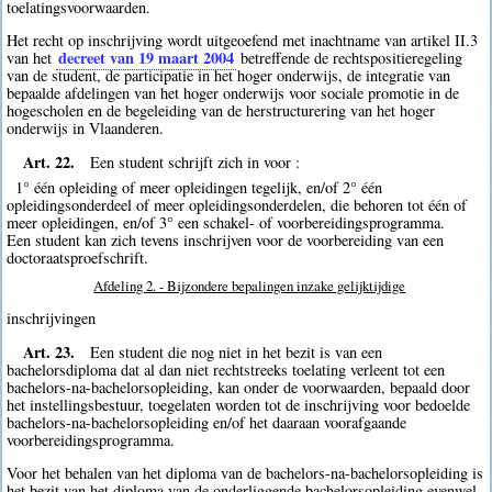
toelatingsvoorwaarden.
Het recht op inschrijving wordt uitgeoefend met inachtname van artikel II.3
decreet van 19 maart 2004
van het
betreffende de rechtspositieregeling
van de student, de participatie in het hoger onderwijs, de integratie van
bepaalde afdelingen van het hoger onderwijs voor sociale promotie in de
hogescholen en de begeleiding van de herstructurering van het hoger
onderwijs in Vlaanderen.
Art. 22.
Een student schrijft zich in voor :
1° één opleiding of meer opleidingen tegelijk, en/of 2° één
opleidingsonderdeel of meer opleidingsonderdelen, die behoren tot één of
meer opleidingen, en/of 3° een schakel- of voorbereidingsprogramma.
Een student kan zich tevens inschrijven voor de voorbereiding van een
doctoraatsproefschrift.
Afdeling 2. - Bijzondere bepalingen inzake gelijktijdige
inschrijvingen
Art. 23.
Een student die nog niet in het bezit is van een
bachelorsdiploma dat al dan niet rechtstreeks toelating verleent tot een
bachelors-na-bachelorsopleiding, kan onder de voorwaarden, bepaald door
het instellingsbestuur, toegelaten worden tot de inschrijving voor bedoelde
bachelors-na-bachelorsopleiding en/of het daaraan voorafgaande
voorbereidingsprogramma.
Voor het behalen van het diploma van de bachelors-na-bachelorsopleiding is
het bezit van het diploma van de onderliggende bachelorsopleiding evenwel