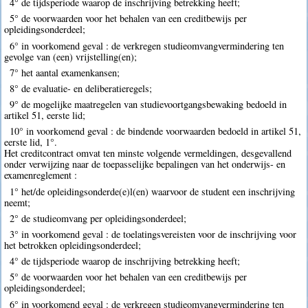
4° de tijdsperiode waarop de inschrijving betrekking heeft;
5° de voorwaarden voor het behalen van een creditbewijs per
opleidingsonderdeel;
6° in voorkomend geval : de verkregen studieomvangvermindering ten
gevolge van (een) vrijstelling(en);
7° het aantal examenkansen;
8° de evaluatie- en deliberatieregels;
9° de mogelijke maatregelen van studievoortgangsbewaking bedoeld in
artikel 51, eerste lid;
10° in voorkomend geval : de bindende voorwaarden bedoeld in artikel 51,
eerste lid, 1°.
Het creditcontract omvat ten minste volgende vermeldingen, desgevallend
onder verwijzing naar de toepasselijke bepalingen van het onderwijs- en
examenreglement :
1° het/de opleidingsonderde(e)l(en) waarvoor de student een inschrijving
neemt;
2° de studieomvang per opleidingsonderdeel;
3° in voorkomend geval : de toelatingsvereisten voor de inschrijving voor
het betrokken opleidingsonderdeel;
4° de tijdsperiode waarop de inschrijving betrekking heeft;
5° de voorwaarden voor het behalen van een creditbewijs per
opleidingsonderdeel;
6° in voorkomend geval : de verkregen studieomvangvermindering ten