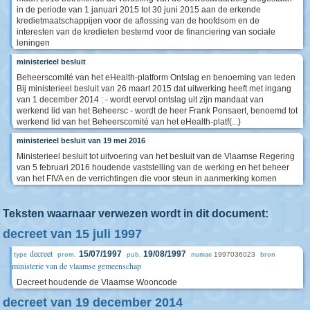
in de periode van 1 januari 2015 tot 30 juni 2015 aan de erkende
kredietmaatschappijen voor de aflossing van de hoofdsom en de
interesten van de kredieten bestemd voor de financiering van sociale
leningen
ministerieel besluit
Beheerscomité van het eHealth-platform Ontslag en benoeming van leden
Bij ministerieel besluit van 26 maart 2015 dat uitwerking heeft met ingang
van 1 december 2014 : - wordt eervol ontslag uit zijn mandaat van
werkend lid van het Beheersc - wordt de heer Frank Ponsaert, benoemd tot
werkend lid van het Beheerscomité van het eHealth-platf(...)
ministerieel besluit van 19 mei 2016
Ministerieel besluit tot uitvoering van het besluit van de Vlaamse Regering
van 5 februari 2016 houdende vaststelling van de werking en het beheer
van het FIVA en de verrichtingen die voor steun in aanmerking komen
Teksten waarnaar verwezen wordt in dit document:
decreet van 15 juli 1997
decreet
15/07/1997
19/08/1997
1997036023
type
prom.
pub.
numac
bron
ministerie van de vlaamse gemeenschap
Decreet houdende de Vlaamse Wooncode
decreet van 19 december 2014