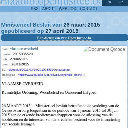
^
-
NL
FR
RSS
ABOUT
WEB LOG
CONTACT
Ministerieel Besluit van
26
maart
2015
gepubliceerd op
27
april
2015
Een dienst van vzw OpenJustice.be
vlaamse overheid
bron
2015035520
numac
27/04/2015
pub.
26/03/2015
prom.
ELI
eli/besluit/2015/03/26/2015035520/staatsblad
staatsblad
https://www.ejustice.just.fgov.be/cgi/article_body(...)
VLAAMSE OVERHEID
Ruimtelijke Ordening, Woonbeleid en Onroerend Erfgoed
26 MAART 2015. - Ministerieel besluit betreffende de verdeling van de
Gewestwaarborg toegestaan in de periode van 1 januari 2015 tot 30 juni
2015 aan de erkende kredietmaatschappijen voor de aflossing van de
hoofdsom en de interesten van de kredieten bestemd voor de financiering
van sociale leningen