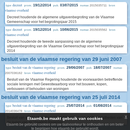
decreet
19/12/2014
03/07/2015
2015035711
type
prom.
pub.
numac
bron
vlaamse overheid
Decreet houdende de algemene uitgavenbegroting van de Vlaamse
Gemeenschap voor het begrotingsjaar 2015
decreet
19/12/2014
10/06/2015
2015035562
type
prom.
pub.
numac
bron
vlaamse overheid
Decreet houdende de tweede aanpassing van de algemene
uitgavenbegroting van de Vlaamse Gemeenschap voor het begrotingsjaar
2014
besluit van de vlaamse regering van 29 juni 2007
besluit van de vlaamse regering
29/06/2007
18/07/2007
type
prom.
pub.
numac
vlaamse overheid
2007036162
bron
Besluit van de Vlaamse Regering houdende de voorwaarden betreffende
sociale leningen met Gewestwaarborg voor het bouwen, kopen,
verbouwen of behouden van woningen
besluit van de vlaamse regering van 25 juli 2014
besluit van de vlaamse regering
25/07/2014
01/08/2014
type
prom.
pub.
numac
vlaamse overheid
2014036478
bron
x
Besluit van de Vlaamse Regering tot bepaling van de bevoegdheden van
Etaamb.be maakt gebruik van cookies
de leden van de Vlaamse Regering
Etaamb.be gebruikt cookies om uw taalvoorkeur te onthouden en om beter
te begrijpen hoe etaamb.be gebruikt wordt.