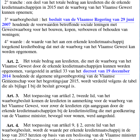
2° tranche : een deel van het totale bedrag aan kredieten die de erkende
kredietmaatschappijen in 2015 met de waarborg van het Vlaamse Gewest
kunnen opnemen;
besluit van de Vlaamse Regering van 29 juni
3° waarborgbesluit : het
2007
houdende de voorwaarden betreffende sociale leningen met
Gewestwaarborg voor het bouwen, kopen, verbouwen of behouden van
woningen;
4° waarde : de waarde van het aan een erkende kredietmaatschappij
toegekend kredietbedrag dat met de waarborg van het Vlaamse Gewest kan
worden opgenomen.
Art. 2.
Het totale bedrag aan kredieten, die met de waarborg van het
Vlaamse Gewest door de erkende kredietmaatschappijen kunnen worden
decreet van 19 december
opgenomen, vastgesteld in artikel 33 van het
2014
houdende de algemene uitgavenbegroting van de Vlaamse
Gemeenschap voor het begrotingsjaar 2015, wordt verdeeld volgens de tabel
die als bijlage I bij dit besluit gevoegd is.
Art. 3.
Met toepassing van artikel 2, tweede lid, van het
waarborgbesluit komen de kredieten in aanmerking voor de waarborg van
het Vlaamse Gewest, voor zover de kredieten zijn aangegaan door de
erkende kredietmaatschappijen bij de kredietinstelling die met goedkeuring
van de Vlaamse minister, bevoegd voor wonen, werd aangeduid.
Art. 4.
Met toepassing van artikel 9, § 2, eerste lid van het
waarborgbesluit, wordt de waarde per erkende kredietmaatschappij in de
loop van 2015 herzien op basis van een beslissing van de Vlaamse minister
bevoegd voor Wonen, na overleg met de sector van de erkende