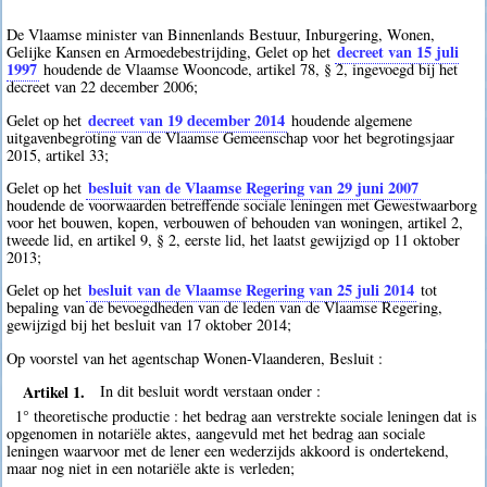
De Vlaamse minister van Binnenlands Bestuur, Inburgering, Wonen,
decreet van 15 juli
Gelijke Kansen en Armoedebestrijding, Gelet op het
1997
houdende de Vlaamse Wooncode, artikel 78, § 2, ingevoegd bij het
decreet van 22 december 2006;
decreet van 19 december 2014
Gelet op het
houdende algemene
uitgavenbegroting van de Vlaamse Gemeenschap voor het begrotingsjaar
2015, artikel 33;
besluit van de Vlaamse Regering van 29 juni 2007
Gelet op het
houdende de voorwaarden betreffende sociale leningen met Gewestwaarborg
voor het bouwen, kopen, verbouwen of behouden van woningen, artikel 2,
tweede lid, en artikel 9, § 2, eerste lid, het laatst gewijzigd op 11 oktober
2013;
besluit van de Vlaamse Regering van 25 juli 2014
Gelet op het
tot
bepaling van de bevoegdheden van de leden van de Vlaamse Regering,
gewijzigd bij het besluit van 17 oktober 2014;
Op voorstel van het agentschap Wonen-Vlaanderen, Besluit :
Artikel 1.
In dit besluit wordt verstaan onder :
1° theoretische productie : het bedrag aan verstrekte sociale leningen dat is
opgenomen in notariële aktes, aangevuld met het bedrag aan sociale
leningen waarvoor met de lener een wederzijds akkoord is ondertekend,
maar nog niet in een notariële akte is verleden;