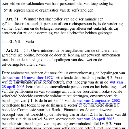
overheid en de vakbonden van haar personeel niet van toepassing is;
5° de representatieve organisaties van de zelfstandigen.
Art. 31.
Wanneer het slachtoffer van de discriminatie een
geïdentificeerd natuurlijk persoon of een rechtspersoon is, is de vordering
van het Centrum en de belangenverenigingen alleen ontvankelijk als zij
aantonen dat zij de instemming van het slachtoffer hebben gekregen.
TITEL VII. - Varia
Art. 32.
§ 1. Onverminderd de bevoegdheden van de officieren van
gerechtelijke politie, houden de door de Koning aangewezen ambtenaren
toezicht op de naleving van de bepalingen van deze wet en de
uitvoeringsbesluiten ervan.
Deze ambtenaren oefenen dit toezicht uit overeenkomstig de bepalingen van
wet van 16 november 1972
de
betreffende de arbeidsinspectie. § 2. Voor
wet van
wat de aanvullende pensioenen betreft, met inbegrip van de in de
28 april 2003
betreffende de aanvullende pensioenen en het belastingstelsel
van die pensioenen en van sommige aanvullende voordelen inzake sociale
zekerheid bedoelde eventuele solidariteitsuitkeringen, onverminderd de
wet van 2 augustus 2002
bepalingen van § 1, is de in artikel 44 van de
betreffende het toezicht op de financiële sector en de financiële diensten
bedoelde Commissie voor het Bank-, Financie- en Assurantiewezen,
bevoegd voor het toezicht op de naleving van artikel 12. In het kader van dit
wet van 28 april 2003
toezicht zijn de in artikel 54 van voornoemde
bedoelde strafbepalingen van toepassing onverminderd titel IV. § 3. Voor
wat de aanvullende pensioenen voor zelfstandigen betreft, met inbegrip van