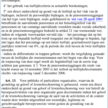
zelfstandigen;
4° het gebruik van leeftijdscriteria in actuariële berekeningen;
5° een direct onderscheid op grond van de leeftijd op het vlak van de
bijdragen, inclusief de persoonlijke bijdragen, in de pensioentoezeggingen
wet van 28 april 2003
van het type vaste bijdragen, zoals gedefinieerd in
betreffende de aanvullende pensioenen en het belastingstelsel van die
pensioenen en van sommige aanvullende voordelen inzake sociale zekerheid,
en in de pensioentoezeggingen bedoeld in artikel 21 van voornoemde wet,
indien de volgende voorwaarden vervuld zijn : - het percentage dat op het
loon op een bepaalde leeftijd wordt toegepast om de bijdrage te bepalen, ligt
niet lager dan het percentage op een latere leeftijd, geactualiseerd tegen een
jaarlijkse rentevoet van 4%, op de periode die zich tussen de twee leeftijden
uitstrekt;
- indien de differentiatie in trappen gebeurt, wordt die vergelijking gemaakt
tussen de leeftijden die overeenstemmen met het begin van elke trap. Voor
de toepassing van deze regel wordt als beginleeftijd van de eerste trap
achttien jaar genomen. § 3. Voor de pensioentoezeggingen die reeds van
kracht waren op 14 november 2003 is het verbod op leeftijdsdiscriminatie
slechts van toepassing vanaf 2 december 2006.
Art. 13.
Voor publieke of particuliere organisaties, waarvan de
grondslag op geloof of levensbeschouwing is gebaseerd, vormt een direct
onderscheid op grond van geloof of levensbeschouwing voor wat betreft de
beroepsactiviteiten van deze organisatie geen discriminatie indien het geloof
of de levensbeschouwing vanwege de aard van de activiteiten of de context
waarin deze worden uitgeoefend een wezenlijke, legitieme en
gerechtvaardigde beroepsvereiste vormt gezien de grondslag van de
organisatie.