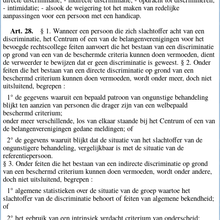
- intimidatie; - alsook de weigering tot het maken van redelijke
aanpassingen voor een persoon met een handicap.
Art. 28.
§ 1. Wanneer een persoon die zich slachtoffer acht van een
discriminatie, het Centrum of een van de belangenverenigingen voor het
bevoegde rechtscollege feiten aanvoert die het bestaan van een discriminatie
op grond van een van de beschermde criteria kunnen doen vermoeden, dient
de verweerder te bewijzen dat er geen discriminatie is geweest. § 2. Onder
feiten die het bestaan van een directe discriminatie op grond van een
beschermd criterium kunnen doen vermoeden, wordt onder meer, doch niet
uitsluitend, begrepen :
1° de gegevens waaruit een bepaald patroon van ongunstige behandeling
blijkt ten aanzien van personen die drager zijn van een welbepaald
beschermd criterium;
onder meer verschillende, los van elkaar staande bij het Centrum of een van
de belangenverenigingen gedane meldingen; of
2° de gegevens waaruit blijkt dat de situatie van het slachtoffer van de
ongunstigere behandeling, vergelijkbaar is met de situatie van de
referentiepersoon.
§ 3. Onder feiten die het bestaan van een indirecte discriminatie op grond
van een beschermd criterium kunnen doen vermoeden, wordt onder andere,
doch niet uitsluitend, begrepen :
1° algemene statistieken over de situatie van de groep waartoe het
slachtoffer van de discriminatie behoort of feiten van algemene bekendheid;
of
2° het gebruik van een intrinsiek verdacht criterium van onderscheid;