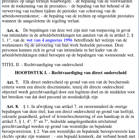
prestaties op lange termijn waarborgen; - de bepaling van de voorwaarden
voor de toekenning van de prestaties; - de bepaling van het behoud of de
verwerving van rechten tijdens de periodes van schorsing van de
arbeidsovereenkomst; - de bepaling van de rechten op uitgestelde prestaties
wanneer de aangeslotene de regeling verlaat.
Art. 6.
De bepalingen van deze wet zijn niet van toepassing in geval
van intimidatie in de arbeidsbetrekkingen ten aanzien van de in artikel 2, §
wet van 4 augustus 1996
1, 1°, van de
betreffende het welzijn van de
werknemers bij de uitvoering van hun werk bedoelde personen. Deze
personen kunnen zich in geval van intimidatie in het kader van de
arbeidsbetrekkingen enkel beroepen op de bepalingen van voornoemde wet.
TITEL II. - Rechtvaardiging van onderscheid
HOOFDSTUK I. - Rechtvaardiging van direct onderscheid
Art. 7.
Elk direct onderscheid op grond van een van de beschermde
criteria vormt een directe discriminatie, tenzij dit directe onderscheid
objectief wordt gerechtvaardigd door een legitiem doel en de middelen voor
het bereiken van dat doel passend en noodzakelijk zijn
Art. 8.
§ 1. In afwijking van artikel 7, en onverminderd de overige
bepalingen van deze titel, kan een direct onderscheid op grond van leeftijd,
seksuele geaardheid, geloof of levensbeschouwing of een handicap in de in
artikel 5, § 1, 4°, 5° en 7°, bedoelde aangelegenheden uitsluitend
gerechtvaardigd worden op grond van wezenlijke en bepalende
beroepsvereisten. § 2. Van een wezenlijke en bepalende beroepsvereiste kan
slechts sprake zijn wanneer : - een bepaald kenmerk, dat verband houdt met