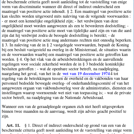
de beschermde criteria geeft nooit aanleiding tot de vaststelling van enige
vorm van discriminatie wanneer dit direct of indirect onderscheid een
maatregel van positieve actie inhoudt. § 2. Een maatregel van positieve actie
kan slechts worden uitgevoerd mits naleving van de volgende voorwaarden :
- er moet een kennelijke ongelijkheid zijn; - het verdwijnen van deze
ongelijkheid moet worden aangewezen als een te bevorderen doelstelling; -
de maatregel van positieve actie moet van tijdelijke aard zijn en van die aard
zijn dat hij verdwijnt zodra de beoogde doelstelling is bereikt; - de
maatregel van positieve actie mag andermans rechten niet onnodig beperken.
§ 3. In naleving van de in § 2 vastgelegde voorwaarden, bepaalt de Koning
bij een besluit vastgesteld na overleg in de Ministerraad, de situaties waarin
en de voorwaarden waarbij een maatregel van positieve actie getroffen kan
worden. § 4. Op het vlak van de arbeidsbetrekkingen en de aanvullende
regelingen voor sociale zekerheid worden de in § 3 bedoelde koninklijke
besluiten getroffen : - wat de openbare sector betreft, na raadpleging,
wet van 19 december 1974
naargelang het geval, van het in de
4
tot
regeling van de betrekkingen tussen de overheid en de vakbonden van haar
personeel bedoelde bevoegde overleg- of onderhandelingscomité of van het
aangewezen orgaan van vakbondsoverleg voor de administraties, diensten en
instellingen waarop voornoemde wet niet van toepassing is; - wat de private
sector betreft, na raadpleging van de Nationale Arbeidsraad.
Wanneer een van de geraadpleegde organen zich niet heeft uitgesproken
binnen twee maanden na de aanvraag, wordt zijn advies geacht positief te
zijn.
Art. 11.
§ 1. Direct of indirect onderscheid op grond van een van de
beschermde criteria geeft nooit aanleiding tot de vaststelling van enige vorm