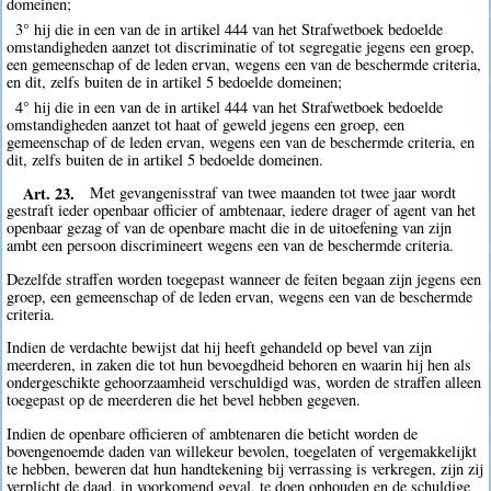
domeinen;
3° hij die in een van de in artikel 444 van het Strafwetboek bedoelde
omstandigheden aanzet tot discriminatie of tot segregatie jegens een groep,
een gemeenschap of de leden ervan, wegens een van de beschermde criteria,
en dit, zelfs buiten de in artikel 5 bedoelde domeinen;
4° hij die in een van de in artikel 444 van het Strafwetboek bedoelde
omstandigheden aanzet tot haat of geweld jegens een groep, een
gemeenschap of de leden ervan, wegens een van de beschermde criteria, en
dit, zelfs buiten de in artikel 5 bedoelde domeinen.
Art. 23.
Met gevangenisstraf van twee maanden tot twee jaar wordt
gestraft ieder openbaar officier of ambtenaar, iedere drager of agent van het
openbaar gezag of van de openbare macht die in de uitoefening van zijn
ambt een persoon discrimineert wegens een van de beschermde criteria.
Dezelfde straffen worden toegepast wanneer de feiten begaan zijn jegens een
groep, een gemeenschap of de leden ervan, wegens een van de beschermde
criteria.
Indien de verdachte bewijst dat hij heeft gehandeld op bevel van zijn
meerderen, in zaken die tot hun bevoegdheid behoren en waarin hij hen als
ondergeschikte gehoorzaamheid verschuldigd was, worden de straffen alleen
toegepast op de meerderen die het bevel hebben gegeven.
Indien de openbare officieren of ambtenaren die beticht worden de
bovengenoemde daden van willekeur bevolen, toegelaten of vergemakkelijkt
te hebben, beweren dat hun handtekening bij verrassing is verkregen, zijn zij
verplicht de daad, in voorkomend geval, te doen ophouden en de schuldige