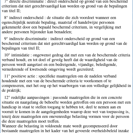
7° directe discriminatie : direct onderscheid op grond van een beschermd
criterium dat niet gerechtvaardigd kan worden op grond van de bepalingen
van titel II;
8° indirect onderscheid : de situatie die zich voordoet wanneer een
ogenschijnlijk neutrale bepaling, maatstaf of handelwijze personen
gekenmerkt door een bepaald beschermd criterium, in vergelijking met
andere personen bijzonder kan benadelen;
9° indirecte discriminatie : indirect onderscheid op grond van een
beschermd criterium dat niet gerechtvaardigd kan worden op grond van de
bepalingen van titel II;
10° intimidatie : ongewenst gedrag dat met een van de beschermde criteria
verband houdt, en tot doel of gevolg heeft dat de waardigheid van de
persoon wordt aangetast en een bedreigende, vijandige, beledigende,
vernederende of kwetsende omgeving wordt gecreëerd;
11° positieve actie : specifieke maatregelen om de nadelen verband
houdende met een van de beschermde criteria te voorkomen of te
compenseren, met het oog op het waarborgen van een volledige gelijkheid in
de praktijk;
12° redelijke aanpassingen : passende maatregelen die in een concrete
situatie en naargelang de behoefte worden getroffen om een persoon met een
handicap in staat te stellen toegang te hebben tot, deel te nemen aan en
vooruit te komen in de aangelegenheden waarop deze wet van toepassing is,
tenzij deze maatregelen een onevenredige belasting vormen voor de persoon
die deze maatregelen moet treffen.
Wanneer die belasting in voldoende mate wordt gecompenseerd door
bestaande maatregelen in het kader van het gevoerde overheidsbeleid inzake