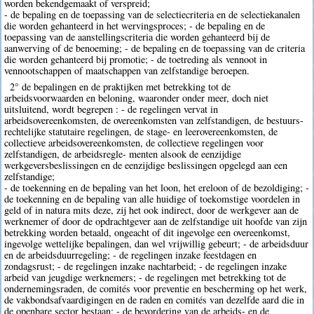
worden bekendgemaakt of verspreid;
- de bepaling en de toepassing van de selectiecriteria en de selectiekanalen
die worden gehanteerd in het wervingsproces; - de bepaling en de
toepassing van de aanstellingscriteria die worden gehanteerd bij de
aanwerving of de benoeming; - de bepaling en de toepassing van de criteria
die worden gehanteerd bij promotie; - de toetreding als vennoot in
vennootschappen of maatschappen van zelfstandige beroepen.
2° de bepalingen en de praktijken met betrekking tot de
arbeidsvoorwaarden en beloning, waaronder onder meer, doch niet
uitsluitend, wordt begrepen : - de regelingen vervat in
arbeidsovereenkomsten, de overeenkomsten van zelfstandigen, de bestuurs-
rechtelijke statutaire regelingen, de stage- en leerovereenkomsten, de
collectieve arbeidsovereenkomsten, de collectieve regelingen voor
zelfstandigen, de arbeidsregle- menten alsook de eenzijdige
werkgeversbeslissingen en de eenzijdige beslissingen opgelegd aan een
zelfstandige;
- de toekenning en de bepaling van het loon, het ereloon of de bezoldiging; -
de toekenning en de bepaling van alle huidige of toekomstige voordelen in
geld of in natura mits deze, zij het ook indirect, door de werkgever aan de
werknemer of door de opdrachtgever aan de zelfstandige uit hoofde van zijn
betrekking worden betaald, ongeacht of dit ingevolge een overeenkomst,
ingevolge wettelijke bepalingen, dan wel vrijwillig gebeurt; - de arbeidsduur
en de arbeidsduurregeling; - de regelingen inzake feestdagen en
zondagsrust; - de regelingen inzake nachtarbeid; - de regelingen inzake
arbeid van jeugdige werknemers; - de regelingen met betrekking tot de
ondernemingsraden, de comités voor preventie en bescherming op het werk,
de vakbondsafvaardigingen en de raden en comités van dezelfde aard die in
de openbare sector bestaan; - de bevordering van de arbeids- en de