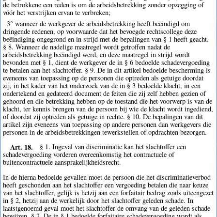
de betrokkene een reden is om de arbeidsbetrekking zonder opzegging of
vóór het verstrijken ervan te verbreken;
3° wanneer de werkgever de arbeidsbetrekking heeft beëindigd om
dringende redenen, op voorwaarde dat het bevoegde rechtscollege deze
beëindiging ongegrond en in strijd met de bepalingen van § 1 heeft geacht.
§ 8. Wanneer de nadelige maatregel wordt getroffen nadat de
arbeidsbetrekking beëindigd werd, en deze maatregel in strijd wordt
bevonden met § 1, dient de werkgever de in § 6 bedoelde schadevergoeding
te betalen aan het slachtoffer. § 9. De in dit artikel bedoelde bescherming is
eveneens van toepassing op de personen die optreden als getuige doordat
zij, in het kader van het onderzoek van de in § 3 bedoelde klacht, in een
ondertekend en gedateerd document de feiten die zij zelf hebben gezien of
gehoord en die betrekking hebben op de toestand die het voorwerp is van de
klacht, ter kennis brengen van de persoon bij wie de klacht wordt ingediend,
of doordat zij optreden als getuige in rechte. § 10. De bepalingen van dit
artikel zijn eveneens van toepassing op andere personen dan werkgevers die
personen in de arbeidsbetrekkingen tewerkstellen of opdrachten bezorgen.
Art. 18.
§ 1. Ingeval van discriminatie kan het slachtoffer een
schadevergoeding vorderen overeenkomstig het contractuele of
buitencontractuele aansprakelijkheidsrecht.
In de hierna bedoelde gevallen moet de persoon die het discriminatieverbod
heeft geschonden aan het slachtoffer een vergoeding betalen die naar keuze
van het slachtoffer, gelijk is hetzij aan een forfaitair bedrag zoals uiteengezet
in § 2, hetzij aan de werkelijk door het slachtoffer geleden schade. In
laatstgenoemd geval moet het slachtoffer de omvang van de geleden schade
bewijzen. § 2. De in § 1 bedoelde forfaitaire schadevergoeding wordt als