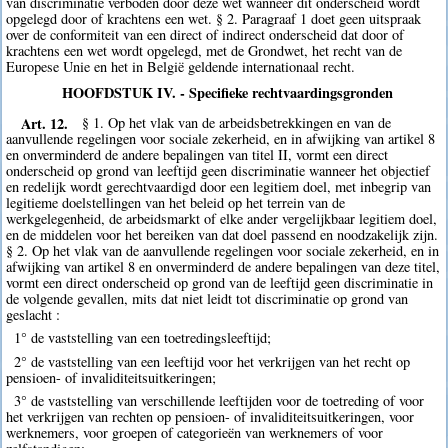
van discriminatie verboden door deze wet wanneer dit onderscheid wordt
opgelegd door of krachtens een wet. § 2. Paragraaf 1 doet geen uitspraak
over de conformiteit van een direct of indirect onderscheid dat door of
krachtens een wet wordt opgelegd, met de Grondwet, het recht van de
Europese Unie en het in België geldende internationaal recht.
HOOFDSTUK IV. - Specifieke rechtvaardingsgronden
Art. 12.
§ 1. Op het vlak van de arbeidsbetrekkingen en van de
aanvullende regelingen voor sociale zekerheid, en in afwijking van artikel 8
en onverminderd de andere bepalingen van titel II, vormt een direct
onderscheid op grond van leeftijd geen discriminatie wanneer het objectief
en redelijk wordt gerechtvaardigd door een legitiem doel, met inbegrip van
legitieme doelstellingen van het beleid op het terrein van de
werkgelegenheid, de arbeidsmarkt of elke ander vergelijkbaar legitiem doel,
en de middelen voor het bereiken van dat doel passend en noodzakelijk zijn.
§ 2. Op het vlak van de aanvullende regelingen voor sociale zekerheid, en in
afwijking van artikel 8 en onverminderd de andere bepalingen van deze titel,
vormt een direct onderscheid op grond van de leeftijd geen discriminatie in
de volgende gevallen, mits dat niet leidt tot discriminatie op grond van
geslacht :
1° de vaststelling van een toetredingsleeftijd;
2° de vaststelling van een leeftijd voor het verkrijgen van het recht op
pensioen- of invaliditeitsuitkeringen;
3° de vaststelling van verschillende leeftijden voor de toetreding of voor
het verkrijgen van rechten op pensioen- of invaliditeitsuitkeringen, voor
werknemers, voor groepen of categorieën van werknemers of voor