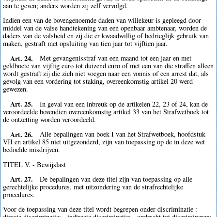
aan te geven; anders worden zij zelf vervolgd.
Indien een van de bovengenoemde daden van willekeur is gepleegd door
middel van de valse handtekening van een openbaar ambtenaar, worden de
daders van de valsheid en zij die er kwaadwillig of bedrieglijk gebruik van
maken, gestraft met opsluiting van tien jaar tot vijftien jaar.
Art. 24.
Met gevangenisstraf van een maand tot een jaar en met
geldboete van vijftig euro tot duizend euro of met een van die straffen alleen
wordt gestraft zij die zich niet voegen naar een vonnis of een arrest dat, als
gevolg van een vordering tot staking, overeenkomstig artikel 20 werd
gewezen.
Art. 25.
In geval van een inbreuk op de artikelen 22, 23 of 24, kan de
veroordeelde bovendien overeenkomstig artikel 33 van het Strafwetboek tot
de ontzetting worden veroordeeld.
Art. 26.
Alle bepalingen van boek I van het Strafwetboek, hoofdstuk
VII en artikel 85 niet uitgezonderd, zijn van toepassing op de in deze wet
bedoelde misdrijven.
TITEL V. - Bewijslast
Art. 27.
De bepalingen van deze titel zijn van toepassing op alle
gerechtelijke procedures, met uitzondering van de strafrechtelijke
procedures.
Voor de toepassing van deze titel wordt begrepen onder discriminatie : -
directe discriminatie; - indirecte discriminatie; - opdracht tot discrimineren;