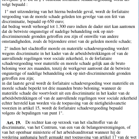
volgt bepaald :
1° met uitzondering van het hierna bedoelde geval, wordt de forfaitaire
vergoeding van de morele schade geleden ten gevolge van een feit van
discriminatie, bepaald op 650 euro;
dat bedrag wordt verhoogd tot 1.300 euro indien de dader niet kan aantonen
dat de betwiste ongunstige of nadelige behandeling ook op niet-
discriminerende gronden getroffen zou zijn of omwille van andere
omstandigheden, zoals de bijzondere ernst van de geleden morele schade;
2° indien het slachtoffer morele en materiële schadevergoeding vordert
wegens discriminatie in het kader van de arbeidsbetrekkingen of van de
aanvullende regelingen voor sociale zekerheid, is de forfaitaire
schadevergoeding voor materiële en morele schade gelijk aan de bruto
beloning voor zes maanden, tenzij de werkgever aantoont dat de betwiste
ongunstige of nadelige behandeling ook op niet-discriminerende gronden
getroffen zou zijn;
in dat laatste geval wordt de forfaitaire schadevergoeding voor materiële en
morele schade beperkt tot drie maanden bruto beloning; wanneer de
materiële schade die voortvloeit uit een discriminatie in het kader van de
arbeidsbetrekkingen of van de aanvullende regelingen voor sociale zekerheid
echter hersteld kan worden via de toepassing van de nietigheidssanctie
voorzien in artikel 15, wordt de forfaitaire schadevergoeding bepaald
volgens de bepalingen van punt 1°.
Art. 19.
De rechter kan op verzoek van het slachtoffer van de
discriminatie, van het Centrum, van een van de belangenverenigingen, of
van het openbaar ministerie of het arbeidsauditoraat wanneer hij de
vordering aanhangig heeft gemaakt met toepassing van artikel 17 van de wet