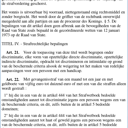
de strafvordering geschorst.
Het vonnis is uitvoerbaar bij voorraad, niettegenstaand enig rechtsmiddel en
zonder borgtocht. Het wordt door de griffier van de rechtbank onverwijld
meegedeeld aan alle partijen en aan de procureur des Konings. § 5. De
bepalingen van dit artikel doen geen afbreuk aan de bevoegdheden van de
Raad van State zoals bepaald in de gecoördineerde wetten van 12 januari
1973 op de Raad van State.
TITEL IV. - Straftrechtelijke bepalingen
Art. 21.
Voor de toepassing van deze titel wordt begrepen onder
discriminatie, elke vorm van opzettelijke directe discriminatie, opzettelijke
indirecte discriminatie, opdracht tot discrimineren en intimidatie op grond
van de beschermde criteria alsook de weigering tot het maken van redelijke
aanpassingen voor een persoon met een handicap.
Art. 22.
Met gevangenisstraf van een maand tot een jaar en met
geldboete van vijftig euro tot duizend euro of met een van die straffen alleen
wordt gestraft :
1° hij die in een van de in artikel 444 van het Strafwetboek bedoelde
omstandigheden aanzet tot discriminatie jegens een persoon wegens een van
de beschermde criteria, en dit, zelfs buiten de in artikel 5 bedoelde
domeinen;
2° hij die in een van de in artikel 444 van het Strafwetboek bedoelde
omstandigheden aanzet tot haat of geweld jegens een persoon wegens een
van de beschermde criteria, en dit, zelfs buiten de in artikel 5 bedoelde