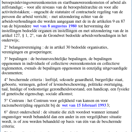
beroepsinlevingsovereenkomsten en startbaanovereenkomsten of arbeid als
zelfstandige; - voor alle niveaus van de beroepshiërarchie en voor alle
activiteitstakken; - ongeacht de statutaire of contractuele regeling van de
persoon die arbeid verricht; - met uitzondering echter van de
arbeidsverhoudingen die worden aangegaan met de in de artikelen 9 en 87
wet van 8 augustus 1980
van de bijzondere
tot hervorming der
instellingen bedoelde organen en instellingen en met uitzondering van de in
artikel 127, § 1, 2°, van de Grondwet bedoelde arbeidsverhoudingen in het
onderwijs;
2° belangenvereniging : de in artikel 30 bedoelde organisaties,
verenigingen en groeperingen;
3° bepalingen : de bestuursrechtelijke bepalingen, de bepalingen
opgenomen in individuele of collectieve overeenkomsten en collectieve
reglementen, evenals de bepalingen opgenomen in eenzijdig uitgevaardigde
documenten;
4° beschermde criteria : leeftijd, seksuele geaardheid, burgerlijke staat,
geboorte, vermogen, geloof of levensbeschouwing, politieke overtuiging,
taal, huidige of toekomstige gezondheidstoestand, een handicap, een fysieke
of genetische eigenschap, sociale afkomst;
5° Centrum : het Centrum voor gelijkheid van kansen en voor
wet van 15 februari 1993
racismebestrijding opgericht bij de
3
;
6° direct onderscheid : de situatie die zich voordoet wanneer iemand
ongunstiger wordt behandeld dan een ander in een vergelijkbare situatie
wordt, is of zou worden behandeld op basis van één van de beschermde
criteria;