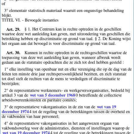
of
3° elementair statistisch materiaal waaruit een ongunstige behandeling
blijkt.
TITEL VI. - Bevoegde instanties
Art. 29.
§ 1. Het Centrum kan in rechte optreden in de geschillen
waartoe deze wet aanleiding kan geven, met uitzondering van geschillen die
betrekking hebben op discriminatie op grond van taal. § 2. De Koning wijst
het orgaan aan dat bevoegd is voor discriminatie op grond van taal.
Art. 30.
Kunnen in rechte optreden in de rechtsgeschillen waartoe de
toepassing van deze wet aanleiding kan geven, wanneer afbreuk wordt
gedaan aan de statutaire opdrachten die ze zich tot doel hebben gesteld :
1° elke instelling van openbaar nut en elke vereniging die op de dag van de
feiten ten minste drie jaar rechtspersoonlijkheid bezitten, en zich statutair
tot doel stelt de rechten van de mens te verdedigen of discriminatie te
bestrijden;
2° de representatieve werknemers- en werkgeversorganisaties, bedoeld bij
wet van 5 december 1968
artikel 3 van de
0
betreffende de collectieve
arbeidsovereenkomsten en paritaire comités;
wet van 19
3° de representatieve vakorganisaties in de zin van de
december 1974
4
tot de regeling van de betrekkingen tussen de overheid en
de vakbonden van haar personeel;
4° de representatieve vakorganisaties in het aangewezen orgaan van
vakbondsoverleg voor de administraties, diensten of instellingen waarop de
wet van 19 december 1974
4
tot de regeling van de betrekkingen tussen de