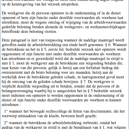
op de kennisgeving van het verzoek uitspreken.
De werkgever die de persoon opnieuw in de onderneming of in de dienst
opneemt of hem zijn functie onder dezelfde voorwaarden als voorheen laat
uitoefenen, moet de wegens ontslag of wijziging van de arbeidsvoorwaarden
gederfde beloning betalen alsmede de werkgevers- en werknemersbijdragen
betreffende deze beloning storten.
Deze paragraaf is niet van toepassing wanneer de nadelige maatregel wordt
getroffen nadat de arbeidsbetrekking een einde heeft genomen. § 6. Wanneer
de betrokkene na het in § 5, eerste lid, bedoelde verzoek niet opnieuw wordt
opgenomen of zijn functie niet onder dezelfde voorwaarden als voorheen
kan uitoefenen en er geoordeeld werd dat de nadelige maatregel in strijd is
met § 1, moet de werkgever aan de betrokkene een vergoeding betalen die,
naar keuze van die persoon, gelijk is hetzij aan een forfaitair bedrag dat
overeenstemt met de bruto beloning voor zes maanden, hetzij aan de
werkelijk door de betrokkene geleden schade, in laatstgenoemd geval moet
hij de omvang van de geleden schade bewijzen. § 7. De werkgever is
verplicht dezelfde vergoeding uit te betalen, zonder dat de persoon of de
belangenvereniging waarbij hij is aangesloten het in § 5 bedoelde verzoek
moet indienen om opnieuw te worden opgenomen in de onderneming of de
dienst of zijn functie onder dezelfde voorwaarden als voorheen te kunnen
uitoefenen :
1° wanneer het bevoegde rechtscollege de feiten van discriminatie, die het
voorwerp uitmaakten van de klacht, bewezen heeft geacht;
2° wanneer de betrokkene de arbeidsbetrekking verbreekt, omdat het
gedrag van de werkgever in strijd is met de bepalingen van § 1, wat volgens