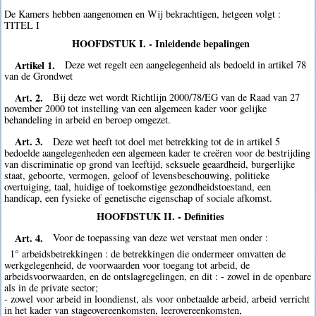
De Kamers hebben aangenomen en Wij bekrachtigen, hetgeen volgt :
TITEL I
HOOFDSTUK I. - Inleidende bepalingen
Artikel 1.
Deze wet regelt een aangelegenheid als bedoeld in artikel 78
van de Grondwet
Art. 2.
Bij deze wet wordt Richtlijn 2000/78/EG van de Raad van 27
november 2000 tot instelling van een algemeen kader voor gelijke
behandeling in arbeid en beroep omgezet.
Art. 3.
Deze wet heeft tot doel met betrekking tot de in artikel 5
bedoelde aangelegenheden een algemeen kader te creëren voor de bestrijding
van discriminatie op grond van leeftijd, seksuele geaardheid, burgerlijke
staat, geboorte, vermogen, geloof of levensbeschouwing, politieke
overtuiging, taal, huidige of toekomstige gezondheidstoestand, een
handicap, een fysieke of genetische eigenschap of sociale afkomst.
HOOFDSTUK II. - Definities
Art. 4.
Voor de toepassing van deze wet verstaat men onder :
1° arbeidsbetrekkingen : de betrekkingen die ondermeer omvatten de
werkgelegenheid, de voorwaarden voor toegang tot arbeid, de
arbeidsvoorwaarden, en de ontslagregelingen, en dit : - zowel in de openbare
als in de private sector;
- zowel voor arbeid in loondienst, als voor onbetaalde arbeid, arbeid verricht
in het kader van stageovereenkomsten, leerovereenkomsten,