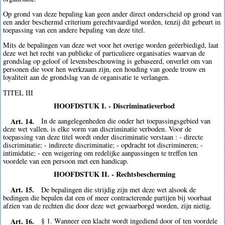
Op grond van deze bepaling kan geen ander direct onderscheid op grond van
een ander beschermd criterium gerechtvaardigd worden, tenzij dit gebeurt in
toepassing van een andere bepaling van deze titel.
Mits de bepalingen van deze wet voor het overige worden geëerbiedigd, laat
deze wet het recht van publieke of particuliere organisaties waarvan de
grondslag op geloof of levensbeschouwing is gebaseerd, onverlet om van
personen die voor hen werkzaam zijn, een houding van goede trouw en
loyaliteit aan de grondslag van de organisatie te verlangen.
TITEL III
HOOFDSTUK I. - Discriminatieverbod
Art. 14.
In de aangelegenheden die onder het toepassingsgebied van
deze wet vallen, is elke vorm van discriminatie verboden. Voor de
toepassing van deze titel wordt onder discriminatie verstaan : - directe
discriminatie; - indirecte discriminatie; - opdracht tot discrimineren; -
intimidatie; - een weigering om redelijke aanpassingen te treffen ten
voordele van een persoon met een handicap.
HOOFDSTUK II. - Rechtsbescherming
Art. 15.
De bepalingen die strijdig zijn met deze wet alsook de
bedingen die bepalen dat een of meer contracterende partijen bij voorbaat
afzien van de rechten die door deze wet gewaarborgd worden, zijn nietig.
Art. 16.
§ 1. Wanneer een klacht wordt ingediend door of ten voordele