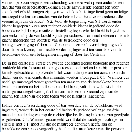
van een persoon wegens een schending van deze wet op een ander terrein
dan dat van de arbeidsbetrekkingen en de aanvullende regelingen voor
sociale zekerheid, mogen zij tegen wie de klacht is ingediend geen nadelige
maatregel treffen ten aanzien van de betrokkene, behalve om redenen die
vreemd zijn aan de klacht. § 2. Voor de toepassing van § 1 wordt onder
klacht begrepen : - een met redenen omklede klacht ingediend door de
betrokkene bij de organisatie of instelling tegen wie de klacht is ingediend,
overeenkomstig de van kracht zijnde procedures; - een met redenen omklede
klacht ingediend ten voordele van de betrokkene door een
belangenvereniging of door het Centrum; - een rechtsvordering ingesteld
door de betrokkene; - een rechtsvordering ingesteld ten voordele van de
betrokkene door een belangenvereniging of door het Centrum.
De in het eerste lid, eerste en tweede gedachtestreepje bedoelde met redenen
omklede klacht, bestaat uit een gedateerde, ondertekende en bij ter post ter
kennis gebrachte aangetekende brief waarin de grieven ten aanzien van de
dader van de vermeende discriminatie worden uiteengezet. § 3. Wanneer een
nadelige maatregel wordt getroffen ten aanzien van de betrokkene binnen
twaalf maanden na het indienen van de klacht, valt de bewijslast dat de
nadelige maatregel werd getroffen om redenen die vreemd zijn aan de
klacht, ten laste van diegene tegen wie de klacht is ingediend.
Indien een rechtsvordering door of ten voordele van de betrokkene werd
ingesteld, wordt de in het eerste lid bedoelde periode verlengd tot drie
maanden na de dag waarop de rechterlijke beslissing in kracht van gewijsde
is getreden. § 4. Wanneer geoordeeld wordt dat de nadelige maatregel in
strijd is met § 1, moet hij die de maatregel genomen heeft, aan de
betrokkene een schadevergoeding betalen die, naar keuze van die persoon,