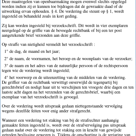
Deze maatregelen van openbaarmaking mogen evenwel slechts opgelegd
worden indien zij er kunnen toe bijdragen dat de gewraakte daad of de
uitwerking ervan ophouden. § 4. De vordering die steunt op § 1, wordt
ingesteld en behandeld zoals in kort geding.
Zij kan worden ingesteld bij verzoekschrift. Dit wordt in vier exemplaren
neergelegd op de griffie van de bevoegde rechtbank of bij een ter post
aangetekende brief verzonden aan deze griffie.
Op straffe van nietigheid vermeldt het verzoekschrift :
1° de dag, de maand en het jaar;
2° de naam, de voornamen, het beroep en de woonplaats van de verzoeker;
3° de naam en het adres van de natuurlijke persoon of de rechtspersoon
tegen wie de vordering wordt ingesteld;
4° het voorwerp en de uiteenzetting van de middelen van de vordering.
De griffier van de rechtbank verwittigt onverwijld de tegenpartij bij
gerechtsbrief en nodigt haar uit te verschijnen ten vroegste drie dagen en ten
laatste acht dagen na het verzenden van de gerechtsbrief, waarbij een
exemplaar van het verzoekschrift is gevoegd.
Over de vordering wordt uitspraak gedaan niettegenstaande vervolging
wegens dezelfde feiten voor enig ander strafgerecht.
Wanneer een vordering tot staking van bij de strafrechter aanhangig
gemaakte feiten ingesteld is, wordt over de strafvervolging pas uitspraak
gedaan nadat over de vordering tot staking een in kracht van gewijsde
getreden beslissing gewezen is. Tijdens de opschorting is de verjaring van