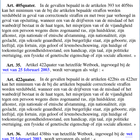
Art. 405quater.
In de gevallen bepaald in de artikelen 393 tot 405bis
kan het minimum van de bij die artikelen bepaalde straffen worden
verdubbeld in geval van correctionele straffen en met twee jaar verhoogd in
geval van opsluiting, wanneer een van de drijfveren van de misdaad of het
wanbedrijf bestaat in de haat tegen, het misprijzen van of de vijandigheid
tegen een persoon wegens diens zogenaamd ras, zijn huidskleur, zijn
afkomst, zijn nationale of etnische afstamming, zijn nationaliteit, zijn
geslacht, zijn seksuele geaardheid, zijn burgerlijke staat, zijn geboorte, zijn
leeftijd, zijn fortuin, zijn geloof of levensbeschouwing, zijn huidige of
toekomstige gezondheidstoestand, een handicap, zijn taal, zijn politieke
overtuiging, een fysieke of genetische eigenschap of zijn sociale afkomst. »
Art. 35.
Artikel 422quater van hetzelfde Wetboek, ingevoegd bij de
wet van 25 februari 2003
, wordt vervangen als volgt : «
Art. 422quater.
In de gevallen bepaald in de artikelen 422bis en 422ter
kan het minimum van de bij die artikelen bepaalde correctionele straffen
worden verdubbeld, wanneer een van de drijfveren van de misdaad of het
wanbedrijf bestaat in de haat tegen, het misprijzen van of de vijandigheid
tegen een persoon wegens diens zogenaamd ras, zijn huidskleur, zijn
afkomst, zijn nationale of etnische afstamming, zijn nationaliteit, zijn
geslacht, zijn seksuele geaardheid, zijn burgerlijke staat, zijn geboorte, zijn
leeftijd, zijn fortuin, zijn geloof of levensbeschouwing, zijn huidige of
toekomstige gezondheidstoestand, een handicap, zijn taal, zijn politieke
overtuiging, een fysieke of genetische eigenschap of zijn sociale afkomst. »
Art. 36.
wet
Artikel 438bis van hetzelfde Wetboek, ingevoegd bij de
van 25 februari 2003
, wordt vervangen als volgt : «