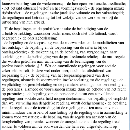
loonsverbetering van de werknemers; - de beroepen- en functieclassificatie;
- het betaald educatief verlof en het vormingsverlof; - de regelingen inzake
tijdskrediet; - de regelingen inzake jaarlijkse vakantie en het vakantiegeld; -
de regelingen met betrekking tot het welzijn van de werknemers bij de
uitvoering van hun arbeid.
3° de bepalingen en de praktijken inzake de beëindiging van de
arbeidsbetrekking, waaronder onder meer, doch niet uitsluitend, wordt
begrepen : - de ontslagbeslissing;
- de bepaling en de toepassing van de voorwaarden en de modaliteiten van
het ontslag; - de bepaling en de toepassing van de criteria bij de
ontslagselectie; - de toekenning en de bepaling van vergoedingen naar
aanleiding van de beëindiging van de professionele relatie; - de maatregelen
die worden getroffen naar aanleiding van de beëindiging van de
professionele relatie. § 3. Wat de aanvullende regelingen voor sociale
zekerheid betreft, is deze wet ondermeer, doch niet uitsluitend van
toepassing bij : - de bepaling van het toepassingsgebied van deze
regelingen, alsmede de voorwaarden inzake toelating tot die regeling; - de
verplichting tot premiebetaling en de premieberekening; - de berekening van
de prestaties, alsmede de voorwaarden inzake duur en behoud van het recht
op prestaties; - de bepaling van de personen die aan een aanvullende
regeling voor sociale zekerheid mogen deelnemen; - de bepaling of verplicht
dan wel vrijwillig aan dergelijke regeling wordt deelgenomen; - de bepaling
van de regels voor de toetreding tot de regelingen of ten aanzien van de
minimumduur van arbeid of aansluiting bij de regeling om in aanmerking te
komen voor prestaties; - de bepaling van de regels ten aanzien van de
terugbetaling van premies wanneer de aangeslotene uit de regeling treedt
zonder te voldoen aan de voorwaarden die hem een uitgesteld recht op