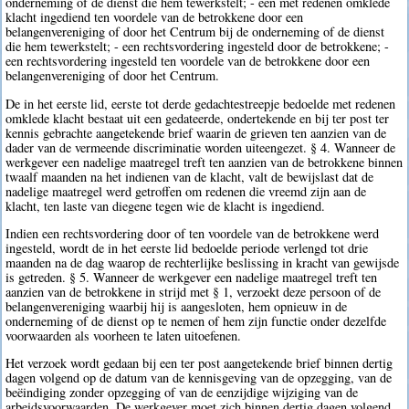
onderneming of de dienst die hem tewerkstelt; - een met redenen omklede
klacht ingediend ten voordele van de betrokkene door een
belangenvereniging of door het Centrum bij de onderneming of de dienst
die hem tewerkstelt; - een rechtsvordering ingesteld door de betrokkene; -
een rechtsvordering ingesteld ten voordele van de betrokkene door een
belangenvereniging of door het Centrum.
De in het eerste lid, eerste tot derde gedachtestreepje bedoelde met redenen
omklede klacht bestaat uit een gedateerde, ondertekende en bij ter post ter
kennis gebrachte aangetekende brief waarin de grieven ten aanzien van de
dader van de vermeende discriminatie worden uiteengezet. § 4. Wanneer de
werkgever een nadelige maatregel treft ten aanzien van de betrokkene binnen
twaalf maanden na het indienen van de klacht, valt de bewijslast dat de
nadelige maatregel werd getroffen om redenen die vreemd zijn aan de
klacht, ten laste van diegene tegen wie de klacht is ingediend.
Indien een rechtsvordering door of ten voordele van de betrokkene werd
ingesteld, wordt de in het eerste lid bedoelde periode verlengd tot drie
maanden na de dag waarop de rechterlijke beslissing in kracht van gewijsde
is getreden. § 5. Wanneer de werkgever een nadelige maatregel treft ten
aanzien van de betrokkene in strijd met § 1, verzoekt deze persoon of de
belangenvereniging waarbij hij is aangesloten, hem opnieuw in de
onderneming of de dienst op te nemen of hem zijn functie onder dezelfde
voorwaarden als voorheen te laten uitoefenen.
Het verzoek wordt gedaan bij een ter post aangetekende brief binnen dertig
dagen volgend op de datum van de kennisgeving van de opzegging, van de
beëindiging zonder opzegging of van de eenzijdige wijziging van de
arbeidsvoorwaarden. De werkgever moet zich binnen dertig dagen volgend