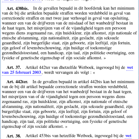
Art. 438bis.
In de gevallen bepaald in dit hoofdstuk kan het minimum
van de bij die artikelen bepaalde straffen worden verdubbeld in geval van
correctionele straffen en met twee jaar verhoogd in geval van opsluiting,
wanneer een van de drijfveren van de misdaad of het wanbedrijf bestaat in
de haat tegen, het misprijzen van of de vijandigheid tegen een persoon
wegens diens zogenaamd ras, zijn huidskleur, zijn afkomst, zijn nationale of
etnische afstamming, zijn nationaliteit, zijn geslacht, zijn seksuele
geaardheid, zijn burgerlijke staat, zijn geboorte, zijn leeftijd, zijn fortuin,
zijn geloof of levensbeschouwing, zijn huidige of toekomstige
gezondheidstoestand, een handicap, zijn taal, zijn politieke overtuiging, een
fysieke of genetische eigenschap of zijn sociale afkomst. »
Art. 37.
wet
Artikel 442ter van dhetzelfde Wetboek, ingevoegd bij de
van 25 februari 2003
, wordt vervangen als volgt : «
Art. 442ter.
In de gevallen bepaald in artikel 442bis kan het minimum
van de bij dit artikel bepaalde correctionele straffen worden verdubbeld,
wanneer een van de drijfveren van het wanbedrijf bestaat in de haat tegen,
het misprijzen van of de vijandigheid tegen een persoon wegens diens
zogenaamd ras, zijn huidskleur, zijn afkomst, zijn nationale of etnische
afstamming, zijn nationaliteit, zijn geslacht, zijn seksuele geaardheid, zijn
burgerlijke staat, zijn geboorte, zijn leeftijd, zijn fortuin, zijn geloof of
levensbeschouwing, zijn huidige of toekomstige gezondheidstoestand, een
handicap, zijn taal, zijn politieke overtuiging, een fysieke of genetische
eigenschap of zijn sociale afkomst. »
Art. 38.
wet
Artikel 453bis van hetzelfde Wetboek, ingevoegd bij de