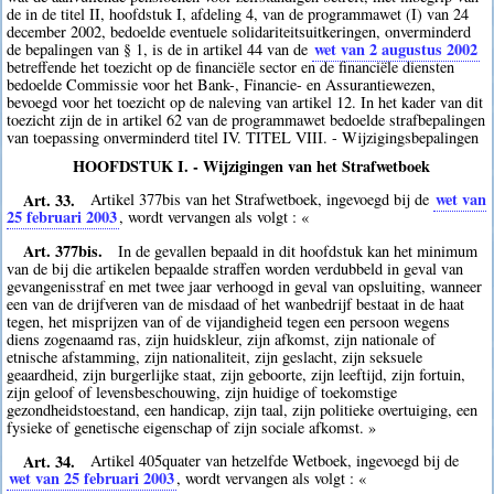
de in de titel II, hoofdstuk I, afdeling 4, van de programmawet (I) van 24
december 2002, bedoelde eventuele solidariteitsuitkeringen, onverminderd
wet van 2 augustus 2002
de bepalingen van § 1, is de in artikel 44 van de
betreffende het toezicht op de financiële sector en de financiële diensten
bedoelde Commissie voor het Bank-, Financie- en Assurantiewezen,
bevoegd voor het toezicht op de naleving van artikel 12. In het kader van dit
toezicht zijn de in artikel 62 van de programmawet bedoelde strafbepalingen
van toepassing onverminderd titel IV. TITEL VIII. - Wijzigingsbepalingen
HOOFDSTUK I. - Wijzigingen van het Strafwetboek
Art. 33.
wet van
Artikel 377bis van het Strafwetboek, ingevoegd bij de
25 februari 2003
, wordt vervangen als volgt : «
Art. 377bis.
In de gevallen bepaald in dit hoofdstuk kan het minimum
van de bij die artikelen bepaalde straffen worden verdubbeld in geval van
gevangenisstraf en met twee jaar verhoogd in geval van opsluiting, wanneer
een van de drijfveren van de misdaad of het wanbedrijf bestaat in de haat
tegen, het misprijzen van of de vijandigheid tegen een persoon wegens
diens zogenaamd ras, zijn huidskleur, zijn afkomst, zijn nationale of
etnische afstamming, zijn nationaliteit, zijn geslacht, zijn seksuele
geaardheid, zijn burgerlijke staat, zijn geboorte, zijn leeftijd, zijn fortuin,
zijn geloof of levensbeschouwing, zijn huidige of toekomstige
gezondheidstoestand, een handicap, zijn taal, zijn politieke overtuiging, een
fysieke of genetische eigenschap of zijn sociale afkomst. »
Art. 34.
Artikel 405quater van hetzelfde Wetboek, ingevoegd bij de
wet van 25 februari 2003
, wordt vervangen als volgt : «