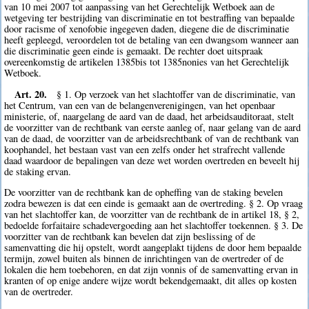
van 10 mei 2007 tot aanpassing van het Gerechtelijk Wetboek aan de
wetgeving ter bestrijding van discriminatie en tot bestraffing van bepaalde
door racisme of xenofobie ingegeven daden, diegene die de discriminatie
heeft gepleegd, veroordelen tot de betaling van een dwangsom wanneer aan
die discriminatie geen einde is gemaakt. De rechter doet uitspraak
overeenkomstig de artikelen 1385bis tot 1385nonies van het Gerechtelijk
Wetboek.
Art. 20.
§ 1. Op verzoek van het slachtoffer van de discriminatie, van
het Centrum, van een van de belangenverenigingen, van het openbaar
ministerie, of, naargelang de aard van de daad, het arbeidsauditoraat, stelt
de voorzitter van de rechtbank van eerste aanleg of, naar gelang van de aard
van de daad, de voorzitter van de arbeidsrechtbank of van de rechtbank van
koophandel, het bestaan vast van een zelfs onder het strafrecht vallende
daad waardoor de bepalingen van deze wet worden overtreden en beveelt hij
de staking ervan.
De voorzitter van de rechtbank kan de opheffing van de staking bevelen
zodra bewezen is dat een einde is gemaakt aan de overtreding. § 2. Op vraag
van het slachtoffer kan, de voorzitter van de rechtbank de in artikel 18, § 2,
bedoelde forfaitaire schadevergoeding aan het slachtoffer toekennen. § 3. De
voorzitter van de rechtbank kan bevelen dat zijn beslissing of de
samenvatting die hij opstelt, wordt aangeplakt tijdens de door hem bepaalde
termijn, zowel buiten als binnen de inrichtingen van de overtreder of de
lokalen die hem toebehoren, en dat zijn vonnis of de samenvatting ervan in
kranten of op enige andere wijze wordt bekendgemaakt, dit alles op kosten
van de overtreder.