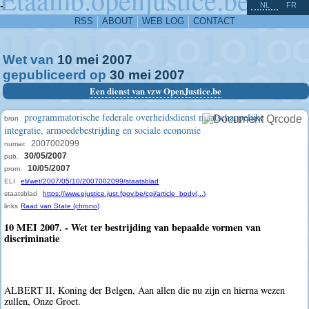
^
-
NL
FR
RSS
ABOUT
WEB LOG
CONTACT
Wet van
10
mei
2007
gepubliceerd op
30
mei
2007
Een dienst van vzw OpenJustice.be
programmatorische federale overheidsdienst maatschappelijke
bron
integratie, armoedebestrijding en sociale economie
2007002099
numac
30/05/2007
pub.
10/05/2007
prom.
ELI
eli/wet/2007/05/10/2007002099/staatsblad
staatsblad
https://www.ejustice.just.fgov.be/cgi/article_body(...)
links
Raad van State (chrono)
10 MEI 2007. - Wet ter bestrijding van bepaalde vormen van
discriminatie
ALBERT II, Koning der Belgen, Aan allen die nu zijn en hierna wezen
zullen, Onze Groet.