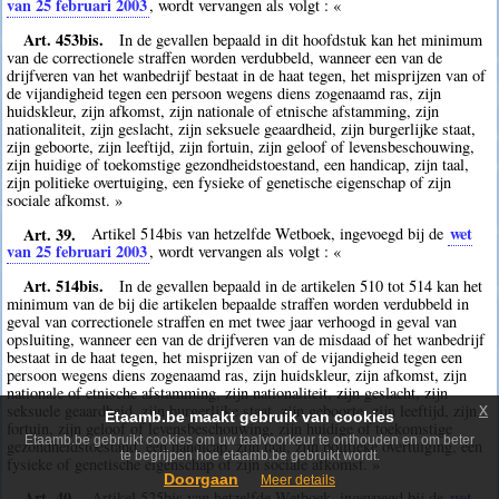
van 25 februari 2003
, wordt vervangen als volgt : «
Art. 453bis.
In de gevallen bepaald in dit hoofdstuk kan het minimum
van de correctionele straffen worden verdubbeld, wanneer een van de
drijfveren van het wanbedrijf bestaat in de haat tegen, het misprijzen van of
de vijandigheid tegen een persoon wegens diens zogenaamd ras, zijn
huidskleur, zijn afkomst, zijn nationale of etnische afstamming, zijn
nationaliteit, zijn geslacht, zijn seksuele geaardheid, zijn burgerlijke staat,
zijn geboorte, zijn leeftijd, zijn fortuin, zijn geloof of levensbeschouwing,
zijn huidige of toekomstige gezondheidstoestand, een handicap, zijn taal,
zijn politieke overtuiging, een fysieke of genetische eigenschap of zijn
sociale afkomst. »
Art. 39.
wet
Artikel 514bis van hetzelfde Wetboek, ingevoegd bij de
van 25 februari 2003
, wordt vervangen als volgt : «
Art. 514bis.
In de gevallen bepaald in de artikelen 510 tot 514 kan het
minimum van de bij die artikelen bepaalde straffen worden verdubbeld in
geval van correctionele straffen en met twee jaar verhoogd in geval van
opsluiting, wanneer een van de drijfveren van de misdaad of het wanbedrijf
bestaat in de haat tegen, het misprijzen van of de vijandigheid tegen een
persoon wegens diens zogenaamd ras, zijn huidskleur, zijn afkomst, zijn
nationale of etnische afstamming, zijn nationaliteit, zijn geslacht, zijn
seksuele geaardheid, zijn burgerlijke staat, zijn geboorte, zijn leeftijd, zijn
x
Etaamb.be maakt gebruik van cookies
fortuin, zijn geloof of levensbeschouwing, zijn huidige of toekomstige
Etaamb.be gebruikt cookies om uw taalvoorkeur te onthouden en om beter
gezondheidstoestand, een handicap, zijn taal, zijn politieke overtuiging, een
te begrijpen hoe etaamb.be gebruikt wordt.
fysieke of genetische eigenschap of zijn sociale afkomst. »
Doorgaan
Meer details
Art. 40.
wet
Artikel 525bis van hetzelfde Wetboek, ingevoegd bij de