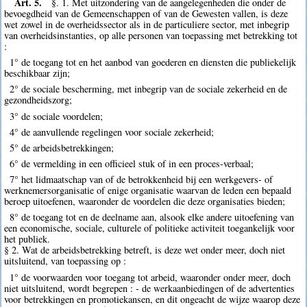
Art. 5.
§. 1. Met uitzondering van de aangelegenheden die onder de
bevoegdheid van de Gemeenschappen of van de Gewesten vallen, is deze
wet zowel in de overheidssector als in de particuliere sector, met inbegrip
van overheidsinstanties, op alle personen van toepassing met betrekking tot
:
1° de toegang tot en het aanbod van goederen en diensten die publiekelijk
beschikbaar zijn;
2° de sociale bescherming, met inbegrip van de sociale zekerheid en de
gezondheidszorg;
3° de sociale voordelen;
4° de aanvullende regelingen voor sociale zekerheid;
5° de arbeidsbetrekkingen;
6° de vermelding in een officieel stuk of in een proces-verbaal;
7° het lidmaatschap van of de betrokkenheid bij een werkgevers- of
werknemersorganisatie of enige organisatie waarvan de leden een bepaald
beroep uitoefenen, waaronder de voordelen die deze organisaties bieden;
8° de toegang tot en de deelname aan, alsook elke andere uitoefening van
een economische, sociale, culturele of politieke activiteit toegankelijk voor
het publiek.
§ 2. Wat de arbeidsbetrekking betreft, is deze wet onder meer, doch niet
uitsluitend, van toepassing op :
1° de voorwaarden voor toegang tot arbeid, waaronder onder meer, doch
niet uitsluitend, wordt begrepen : - de werkaanbiedingen of de advertenties
voor betrekkingen en promotiekansen, en dit ongeacht de wijze waarop deze