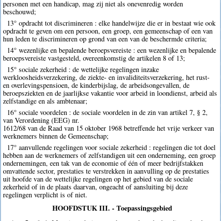
personen met een handicap, mag zij niet als onevenredig worden
beschouwd;
13° opdracht tot discrimineren : elke handelwijze die er in bestaat wie ook
opdracht te geven om een persoon, een groep, een gemeenschap of een van
hun leden te discrimineren op grond van een van de beschermde criteria;
14° wezenlijke en bepalende beroepsvereiste : een wezenlijke en bepalende
beroepsvereiste vastgesteld, overeenkomstig de artikelen 8 of 13;
15° sociale zekerheid : de wettelijke regelingen inzake
werkloosheidsverzekering, de ziekte- en invaliditeitsverzekering, het rust-
en overlevingspensioen, de kinderbijslag, de arbeidsongevallen, de
beroepsziekten en de jaarlijkse vakantie voor arbeid in loondienst, arbeid als
zelfstandige en als ambtenaar;
16° sociale voordelen : de sociale voordelen in de zin van artikel 7, § 2,
van Verordening (EEG) nr.
1612/68 van de Raad van 15 oktober 1968 betreffende het vrije verkeer van
werknemers binnen de Gemeenschap;
17° aanvullende regelingen voor sociale zekerheid : regelingen die tot doel
hebben aan de werknemers of zelfstandigen uit een onderneming, een groep
ondernemingen, een tak van de economie of één of meer bedrijfstakken
omvattende sector, prestaties te verstrekken in aanvulling op de prestaties
uit hoofde van de wettelijke regelingen op het gebied van de sociale
zekerheid of in de plaats daarvan, ongeacht of aansluiting bij deze
regelingen verplicht is of niet.
HOOFDSTUK III. - Toepassingsgebied