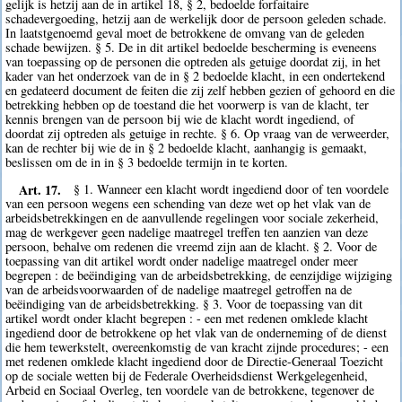
gelijk is hetzij aan de in artikel 18, § 2, bedoelde forfaitaire
schadevergoeding, hetzij aan de werkelijk door de persoon geleden schade.
In laatstgenoemd geval moet de betrokkene de omvang van de geleden
schade bewijzen. § 5. De in dit artikel bedoelde bescherming is eveneens
van toepassing op de personen die optreden als getuige doordat zij, in het
kader van het onderzoek van de in § 2 bedoelde klacht, in een ondertekend
en gedateerd document de feiten die zij zelf hebben gezien of gehoord en die
betrekking hebben op de toestand die het voorwerp is van de klacht, ter
kennis brengen van de persoon bij wie de klacht wordt ingediend, of
doordat zij optreden als getuige in rechte. § 6. Op vraag van de verweerder,
kan de rechter bij wie de in § 2 bedoelde klacht, aanhangig is gemaakt,
beslissen om de in in § 3 bedoelde termijn in te korten.
Art. 17.
§ 1. Wanneer een klacht wordt ingediend door of ten voordele
van een persoon wegens een schending van deze wet op het vlak van de
arbeidsbetrekkingen en de aanvullende regelingen voor sociale zekerheid,
mag de werkgever geen nadelige maatregel treffen ten aanzien van deze
persoon, behalve om redenen die vreemd zijn aan de klacht. § 2. Voor de
toepassing van dit artikel wordt onder nadelige maatregel onder meer
begrepen : de beëindiging van de arbeidsbetrekking, de eenzijdige wijziging
van de arbeidsvoorwaarden of de nadelige maatregel getroffen na de
beëindiging van de arbeidsbetrekking. § 3. Voor de toepassing van dit
artikel wordt onder klacht begrepen : - een met redenen omklede klacht
ingediend door de betrokkene op het vlak van de onderneming of de dienst
die hem tewerkstelt, overeenkomstig de van kracht zijnde procedures; - een
met redenen omklede klacht ingediend door de Directie-Generaal Toezicht
op de sociale wetten bij de Federale Overheidsdienst Werkgelegenheid,
Arbeid en Sociaal Overleg, ten voordele van de betrokkene, tegenover de