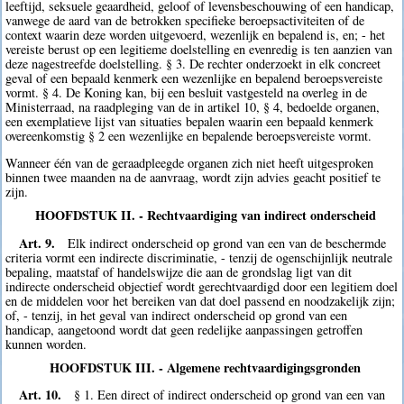
leeftijd, seksuele geaardheid, geloof of levensbeschouwing of een handicap,
vanwege de aard van de betrokken specifieke beroepsactiviteiten of de
context waarin deze worden uitgevoerd, wezenlijk en bepalend is, en; - het
vereiste berust op een legitieme doelstelling en evenredig is ten aanzien van
deze nagestreefde doelstelling. § 3. De rechter onderzoekt in elk concreet
geval of een bepaald kenmerk een wezenlijke en bepalend beroepsvereiste
vormt. § 4. De Koning kan, bij een besluit vastgesteld na overleg in de
Ministerraad, na raadpleging van de in artikel 10, § 4, bedoelde organen,
een exemplatieve lijst van situaties bepalen waarin een bepaald kenmerk
overeenkomstig § 2 een wezenlijke en bepalende beroepsvereiste vormt.
Wanneer één van de geraadpleegde organen zich niet heeft uitgesproken
binnen twee maanden na de aanvraag, wordt zijn advies geacht positief te
zijn.
HOOFDSTUK II. - Rechtvaardiging van indirect onderscheid
Art. 9.
Elk indirect onderscheid op grond van een van de beschermde
criteria vormt een indirecte discriminatie, - tenzij de ogenschijnlijk neutrale
bepaling, maatstaf of handelswijze die aan de grondslag ligt van dit
indirecte onderscheid objectief wordt gerechtvaardigd door een legitiem doel
en de middelen voor het bereiken van dat doel passend en noodzakelijk zijn;
of, - tenzij, in het geval van indirect onderscheid op grond van een
handicap, aangetoond wordt dat geen redelijke aanpassingen getroffen
kunnen worden.
HOOFDSTUK III. - Algemene rechtvaardigingsgronden
Art. 10.
§ 1. Een direct of indirect onderscheid op grond van een van