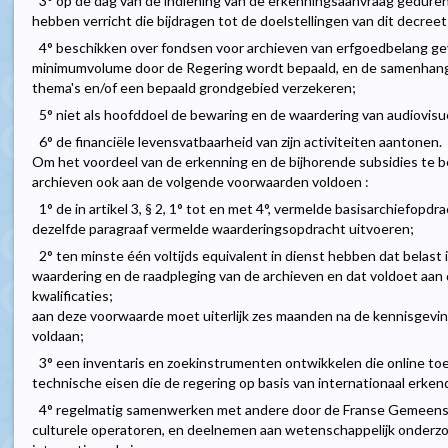
3° op de dag van de indiening van de erkenningsaanvraag gedurend
hebben verricht die bijdragen tot de doelstellingen van dit decreet
4° beschikken over fondsen voor archieven van erfgoedbelang g
minimumvolume door de Regering wordt bepaald, en de samenhang
thema's en/of een bepaald grondgebied verzekeren;
5° niet als hoofddoel de bewaring en de waardering van audiovis
6° de financiële levensvatbaarheid van zijn activiteiten aantonen.
Om het voordeel van de erkenning en de bijhorende subsidies te 
archieven ook aan de volgende voorwaarden voldoen :
1° de in artikel 3, § 2, 1° tot en met 4°, vermelde basisarchiefopd
dezelfde paragraaf vermelde waarderingsopdracht uitvoeren;
2° ten minste één voltijds equivalent in dienst hebben dat belast
waardering en de raadpleging van de archieven en dat voldoet aan
kwalificaties;
aan deze voorwaarde moet uiterlijk zes maanden na de kennisgeving
voldaan;
3° een inventaris en zoekinstrumenten ontwikkelen die online toeg
technische eisen die de regering op basis van internationaal erken
4° regelmatig samenwerken met andere door de Franse Gemeens
culturele operatoren, en deelnemen aan wetenschappelijk onderzoe