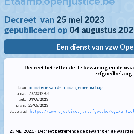
Etaamb.openjustice.be
Decreet  van 
25
mei
2023
gepubliceerd op 
04
augustus
202
Een dienst van vzw Ope
Decreet betreffende de bewaring en de wa
erfgoedbelang
bron
ministerie van de franse gemeenschap
numac
2023042704
pub.
04/08/2023
prom.
25/05/2023
staatsblad
https://www.ejustice.just.fgov.be/cgi/artic
25 MEI 2023. - Decreet betreffende de bewaring en de waarder