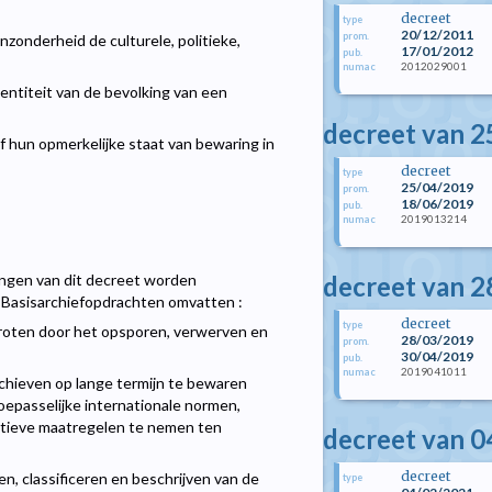
decreet
type
20/12/2011
prom.
zonderheid de culturele, politieke,
17/01/2012
pub.
2012029001
numac
entiteit van de bevolking van een
decreet van 2
 hun opmerkelijke staat van bewaring in
decreet
type
25/04/2019
prom.
18/06/2019
pub.
2019013214
numac
decreet van 2
lingen van dit decreet worden
. Basisarchiefopdrachten omvatten :
decreet
type
roten door het opsporen, verwerven en
28/03/2019
prom.
30/04/2019
pub.
2019041011
numac
rchieven op lange termijn te bewaren
epasselijke internationale normen,
entieve maatregelen te nemen ten
decreet van 0
decreet
n, classificeren en beschrijven van de
type