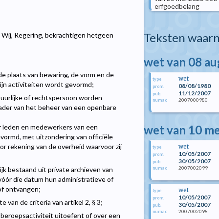
erfgoedbelang
Teksten waarn
Wij, Regering, bekrachtigen hetgeen
wet van 08 a
 de plaats van bewaring, de vorm en de
wet
type
zijn activiteiten wordt gevormd;
08/08/1980
prom.
11/12/2007
pub.
atuurlijke of rechtspersoon worden
2007000980
numac
kader van het beheer van een openbare
wet van 10 me
or leden en medewerkers van een
vormd, met uitzondering van officiële
r rekening van de overheid waarvoor zij
wet
type
10/05/2007
prom.
30/05/2007
pub.
2007002099
numac
k bestaand uit private archieven van
 vóór die datum hun administratieve of
of ontvangen;
wet
type
10/05/2007
prom.
an de criteria van artikel 2, § 3;
30/05/2007
pub.
2007002098
numac
 beroepsactiviteit uitoefent of over een