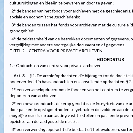
cultuuruitingen en ideeën te bewaren en door te geven;
2° de banden van het fonds voor archieven met de geschiedenis, in
sociale en economische geschiedenis;
3° de banden tussen het fonds voor archieven met de culturele id
grondgebied;
4° de zeldzaamheid van de betrokken documenten of gegevens, of
vergelijking met andere soortgelijke documenten of gegevens.
TITEL 2. - CENTRA VOOR PRIVATE ARCHIEVEN
HOOFDSTUK
1. - Opdrachten van centra voor private archieven
Art. 3.
§ 1. De archiefopdrachten die bijdragen tot de doelstel
onderverdeeld in basisopdrachten en aanvullende opdrachten. § 2
1° een verzamelopdracht om de fondsen van het centrum te verg
deponeren van archieven;
2° een bewaaropdracht die erop gericht is de integriteit van de a
door passende opslagmethoden te gebruiken die voldoen aan de to
mogelijke risico's op aantasting vast te stellen en passende prev
opzichte van de vastgestelde risico's;
3° een verwerkingsopdracht die bestaat uit het evalueren, sortere