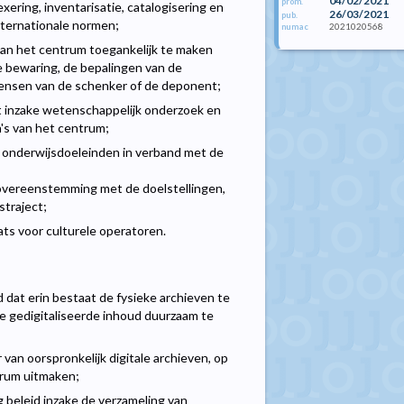
04/02/2021
prom.
ering, inventarisatie, catalogisering en
26/03/2021
pub.
nternationale normen;
2021020568
numac
van het centrum toegankelijk te maken
ke bewaring, de bepalingen van de
nsen van de schenker of de deponent;
t inzake wetenschappelijk onderzoek en
's van het centrum;
f onderwijsdoeleinden in verband met de
n overeenstemming met de doelstellingen,
straject;
aats voor culturele operatoren.
d dat erin bestaat de fysieke archieven te
de gedigitaliseerde inhoud duurzaam te
van oorspronkelijk digitale archieven, op
trum uitmaken;
g beleid inzake de verzameling van