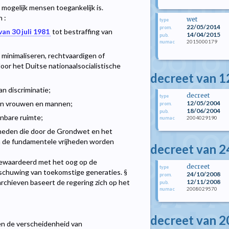
 mogelijk mensen toegankelijk is.
 :
wet
type
22/05/2014
prom.
van 30 juli 1981
tot bestraffing van
14/04/2015
pub.
2015000179
numac
 minimaliseren, rechtvaardigen of
or het Duitse nationaalsocialistische
decreet van 1
n discriminatie;
decreet
type
12/05/2004
ssen vrouwen en mannen;
prom.
18/06/2004
pub.
enbare ruimte;
2004029190
numac
ijheden die door de Grondwet en het
n de fundamentele vrijheden worden
decreet van 2
ewaardeerd met het oog op de
decreet
type
schuwing van toekomstige generaties. §
24/10/2008
prom.
12/11/2008
rchieven baseert de regering zich op het
pub.
2008029570
numac
decreet van 
en de verscheidenheid van