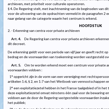
archieven, met prioriteit voor culturele operatoren.
§ 4. De Regering stelt, met inachtneming van de beginselen van d
voor de uitvoering van de opdrachten vermeld in de paragrafen 2 e
naar gelang van de categorie waarin het centrum is erkend.
HOOFDSTUK
2. - Erkenning van centra voor private archieven
Art. 4.
De Regering kan centra voor private archieven erkennen 
dit decreet.
De erkenning geldt voor een periode van vijf jaar en geeft recht op 
bedrag en de voorwaarden van toekenning worden vastgesteld ove
Art. 5.
Om te worden erkend moet een centrum voor private a
voorwaarden voldoen :
1° opgericht zijn in de vorm van een vereniging met rechtspersoonl
artikelen 1:6, § 2, en 1:7 van het Wetboek van vennootschappen e
2° een exploitatiezetel hebben in het Franse taalgebied of in he
deze exploitatiezetel omvat minstens één zaal voor de bewaring en 
voldoen aan de door de Regering vastgestelde voorwaarden inzake 
het publiek;