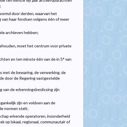
e ten minste vijf jaar archiefopdrachten
;
evormd door derden, waarvan het
 van haar fondsen volgens één of meer
uele archieven hebben;
behouden, moet het centrum voor private
rachten en ten minste één van de in 5° van
 is met de bewaring, de verwerking, de
 de door de Regering vastgestelde
 van de erkenningsbeslissing zijn
ankelijk zijn en voldoen aan de
de normen stelt;
chap erkende operatoren, inzonderheid
k op lokaal, regionaal, communautair of