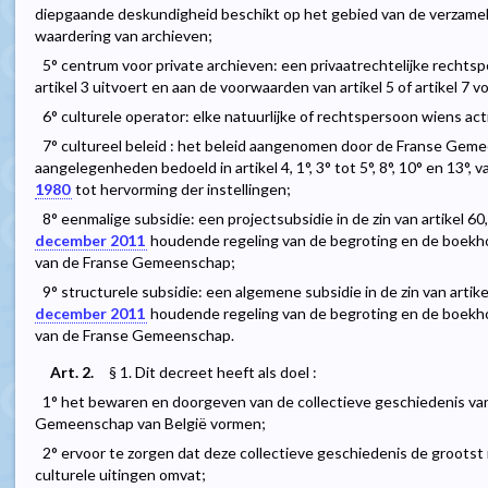
diepgaande deskundigheid beschikt op het gebied van de verzamel
waardering van archieven;
5° centrum voor private archieven: een privaatrechtelijke rechts
artikel 3 uitvoert en aan de voorwaarden van artikel 5 of artikel 7 v
6° culturele operator: elke natuurlijke of rechtspersoon wiens act
7° cultureel beleid : het beleid aangenomen door de Franse Geme
aangelegenheden bedoeld in artikel 4, 1°, 3° tot 5°, 8°, 10° en 13°, 
1980
tot hervorming der instellingen;
8° eenmalige subsidie: een projectsubsidie in de zin van artikel 60,
december 2011
houdende regeling van de begroting en de boekh
van de Franse Gemeenschap;
9° structurele subsidie: een algemene subsidie in de zin van artikel
december 2011
houdende regeling van de begroting en de boekh
van de Franse Gemeenschap.
Art. 2.
§ 1. Dit decreet heeft als doel :
1° het bewaren en doorgeven van de collectieve geschiedenis va
Gemeenschap van België vormen;
2° ervoor te zorgen dat deze collectieve geschiedenis de grootst
culturele uitingen omvat;