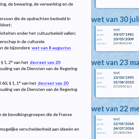
ing, de bewaring, de verwerking en de
wet van 30 jul
persoon die de opdrachten bedoeld in
oldoet;
wet
type
iviteiten onder het cultuurbeleid vallen;
30/07/1981
prom.
20/05/2009
pub.
enschap in de culturele
2009000343
numac
van de bijzondere
wet van 8 augustus
wet van 23 m
 § 1, 2° van het
decreet van 20
ouding van de Diensten van de Regering
wet
type
23/03/1995
prom.
01/04/2010
 60, § 1, 1° van het
decreet van 20
pub.
2010000161
numac
ouding van de Diensten van de Regering
wet van 22 me
n de bevolkingsgroepen die de Franse
wet
type
22/05/2014
prom.
24/07/2014
 mogelijke verscheidenheid aan ideeën en
pub.
2014000586
numac