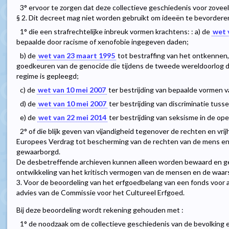
3° ervoor te zorgen dat deze collectieve geschiedenis voor zoveel
§ 2. Dit decreet mag niet worden gebruikt om ideeën te bevorderen
1° die een strafrechtelijke inbreuk vormen krachtens: : a) de
wet 
bepaalde door racisme of xenofobie ingegeven daden;
b) de
wet van 23 maart 1995
tot bestraffing van het ontkennen,
goedkeuren van de genocide die tijdens de tweede wereldoorlog do
regime is gepleegd;
c) de
wet van 10 mei 2007
ter bestrijding van bepaalde vormen va
d) de
wet van 10 mei 2007
ter bestrijding van discriminatie tu
e) de
wet van 22 mei 2014
ter bestrijding van seksisme in de op
2° of die blijk geven van vijandigheid tegenover de rechten en vr
Europees Verdrag tot bescherming van de rechten van de mens e
gewaarborgd.
De desbetreffende archieven kunnen alleen worden bewaard en g
ontwikkeling van het kritisch vermogen van de mensen en de waar
3. Voor de beoordeling van het erfgoedbelang van een fonds voor a
advies van de Commissie voor het Cultureel Erfgoed.
Bij deze beoordeling wordt rekening gehouden met :
1° de noodzaak om de collectieve geschiedenis van de bevolking 