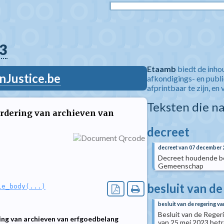
3
Etaamb
biedt de inho
nJustice.be
afkondigings- en publ
afprintbaar te zijn, en 
Teksten die n
ardering van archieven van
decreet
decreet van 07 december 
Decreet houdende be
Gemeenschap
besluit van d
le_body(...)
besluit van de regering 
Besluit van de Rege
ing van archieven van erfgoedbelang
van 25 mei 2023 betr