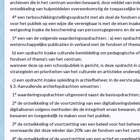
archieven die in het centrum worden bewaard, door middel van index
ontwikkeling van hulpmiddelen overeenkomstig de toepasselijke i
4° een terbeschikkingstellingsopdracht met als doel de fondsen 
voor het publiek op een wijze die verenigbaar is met de eisen inza
wetgeving inzake de bescherming van persoonsgegevens en de we
5° een van de volgende waarderingsopdrachten: : a) een opdrach
wetenschappelijke publicaties in verband met de fondsen of thema
b) een opdracht inzake culturele bemiddeling om pedagogische o
fondsen of thema's van het centrum;
wanneer deze op een schoolpubliek is gericht, is deze opdracht i
strategieën en prioriteiten van het culturele en artistieke onderwij
c) een opdracht inzake opleiding in archiefbeheer, in de eerste pl
§ 3. Aanvullende archiefopdrachten omvatten :
1° waarderingsopdrachten uitgevoerd naast de basisopdrachten;
2° de ontwikkeling of de voortzetting van een digitaliseringsbelei
digitaliseren volgens methoden die de integriteit ervan bewaren, 
bewaren en toegankelijk te maken voor het publiek;
3° de ontwikkeling of voortzetting van een beleid voor het beheer 
voorwaarde dat deze minder dan 20% van de fondsen van het cen
4° de ontwikkeling of de voortzetting van een actief en regelmati