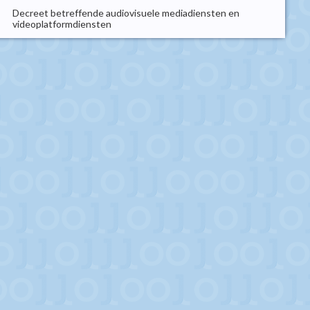
Decreet betreffende audiovisuele mediadiensten en
videoplatformdiensten