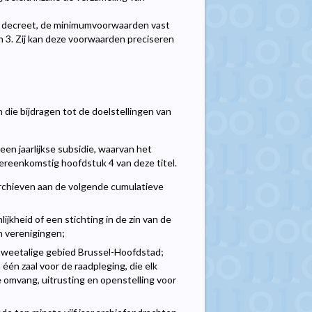
it decreet, de minimumvoorwaarden vast
n 3. Zij kan deze voorwaarden preciseren
die bijdragen tot de doelstellingen van
een jaarlijkse subsidie, waarvan het
reenkomstig hoofdstuk 4 van deze titel.
rchieven aan de volgende cumulatieve
ijkheid of een stichting in de zin van de
n verenigingen;
t tweetalige gebied Brussel-Hoofdstad;
één zaal voor de raadpleging, die elk
omvang, uitrusting en openstelling voor