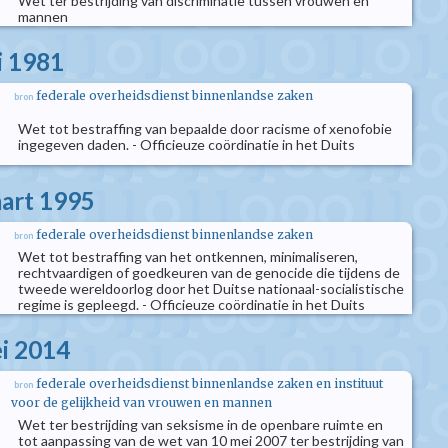
Wet ter bestrijding van discriminatie tussen vrouwen en
mannen
i 1981
federale overheidsdienst binnenlandse zaken
bron
Wet tot bestraffing van bepaalde door racisme of xenofobie
ingegeven daden. - Officieuze coördinatie in het Duits
aart 1995
federale overheidsdienst binnenlandse zaken
bron
Wet tot bestraffing van het ontkennen, minimaliseren,
rechtvaardigen of goedkeuren van de genocide die tijdens de
tweede wereldoorlog door het Duitse nationaal-socialistische
regime is gepleegd. - Officieuze coördinatie in het Duits
i 2014
federale overheidsdienst binnenlandse zaken en instituut
bron
voor de gelijkheid van vrouwen en mannen
Wet ter bestrijding van seksisme in de openbare ruimte en
tot aanpassing van de wet van 10 mei 2007 ter bestrijding van