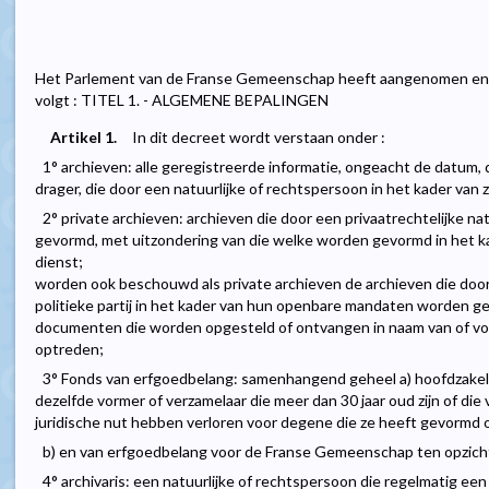
Het Parlement van de Franse Gemeenschap heeft aangenomen en 
volgt : TITEL 1. - ALGEMENE BEPALINGEN
Artikel 1.
In dit decreet wordt verstaan onder :
1° archieven: alle geregistreerde informatie, ongeacht de datum,
drager, die door een natuurlijke of rechtspersoon in het kader van 
2° private archieven: archieven die door een privaatrechtelijke n
gevormd, met uitzondering van die welke worden gevormd in het 
dienst;
worden ook beschouwd als private archieven de archieven die do
politieke partij in het kader van hun openbare mandaten worden ge
documenten die worden opgesteld of ontvangen in naam van of voo
optreden;
3° Fonds van erfgoedbelang: samenhangend geheel a) hoofdzakelij
dezelfde vormer of verzamelaar die meer dan 30 jaar oud zijn of die
juridische nut hebben verloren voor degene die ze heeft gevormd 
b) en van erfgoedbelang voor de Franse Gemeenschap ten opzichte v
4° archivaris: een natuurlijke of rechtspersoon die regelmatig een