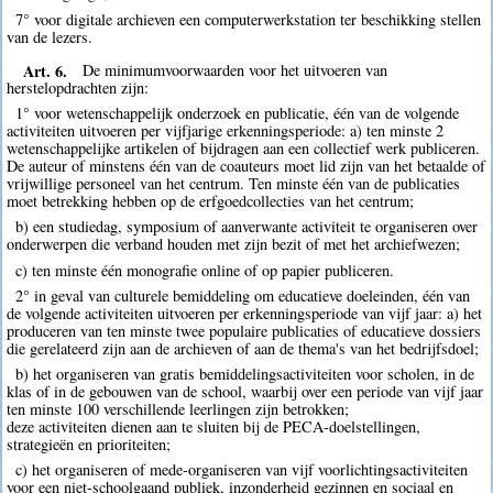
7° voor digitale archieven een computerwerkstation ter beschikking stellen
van de lezers.
Art. 6.
De minimumvoorwaarden voor het uitvoeren van
herstelopdrachten zijn:
1° voor wetenschappelijk onderzoek en publicatie, één van de volgende
activiteiten uitvoeren per vijfjarige erkenningsperiode: a) ten minste 2
wetenschappelijke artikelen of bijdragen aan een collectief werk publiceren.
De auteur of minstens één van de coauteurs moet lid zijn van het betaalde of
vrijwillige personeel van het centrum. Ten minste één van de publicaties
moet betrekking hebben op de erfgoedcollecties van het centrum;
b) een studiedag, symposium of aanverwante activiteit te organiseren over
onderwerpen die verband houden met zijn bezit of met het archiefwezen;
c) ten minste één monografie online of op papier publiceren.
2° in geval van culturele bemiddeling om educatieve doeleinden, één van
de volgende activiteiten uitvoeren per erkenningsperiode van vijf jaar: a) het
produceren van ten minste twee populaire publicaties of educatieve dossiers
die gerelateerd zijn aan de archieven of aan de thema's van het bedrijfsdoel;
b) het organiseren van gratis bemiddelingsactiviteiten voor scholen, in de
klas of in de gebouwen van de school, waarbij over een periode van vijf jaar
ten minste 100 verschillende leerlingen zijn betrokken;
deze activiteiten dienen aan te sluiten bij de PECA-doelstellingen,
strategieën en prioriteiten;
c) het organiseren of mede-organiseren van vijf voorlichtingsactiviteiten
voor een niet-schoolgaand publiek, inzonderheid gezinnen en sociaal en