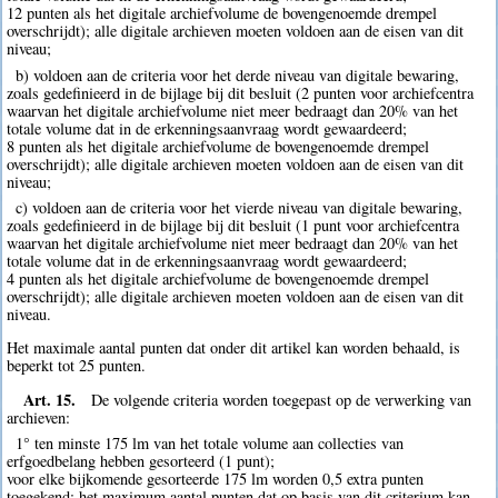
12 punten als het digitale archiefvolume de bovengenoemde drempel
overschrijdt); alle digitale archieven moeten voldoen aan de eisen van dit
niveau;
b) voldoen aan de criteria voor het derde niveau van digitale bewaring,
zoals gedefinieerd in de bijlage bij dit besluit (2 punten voor archiefcentra
waarvan het digitale archiefvolume niet meer bedraagt dan 20% van het
totale volume dat in de erkenningsaanvraag wordt gewaardeerd;
8 punten als het digitale archiefvolume de bovengenoemde drempel
overschrijdt); alle digitale archieven moeten voldoen aan de eisen van dit
niveau;
c) voldoen aan de criteria voor het vierde niveau van digitale bewaring,
zoals gedefinieerd in de bijlage bij dit besluit (1 punt voor archiefcentra
waarvan het digitale archiefvolume niet meer bedraagt dan 20% van het
totale volume dat in de erkenningsaanvraag wordt gewaardeerd;
4 punten als het digitale archiefvolume de bovengenoemde drempel
overschrijdt); alle digitale archieven moeten voldoen aan de eisen van dit
niveau.
Het maximale aantal punten dat onder dit artikel kan worden behaald, is
beperkt tot 25 punten.
Art. 15.
De volgende criteria worden toegepast op de verwerking van
archieven:
1° ten minste 175 lm van het totale volume aan collecties van
erfgoedbelang hebben gesorteerd (1 punt);
voor elke bijkomende gesorteerde 175 lm worden 0,5 extra punten
toegekend; het maximum aantal punten dat op basis van dit criterium kan