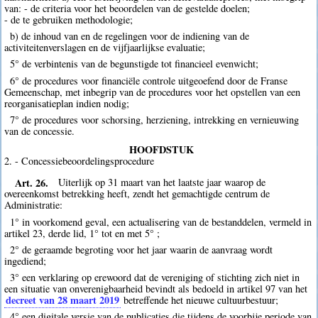
van: - de criteria voor het beoordelen van de gestelde doelen;
- de te gebruiken methodologie;
b) de inhoud van en de regelingen voor de indiening van de
activiteitenverslagen en de vijfjaarlijkse evaluatie;
5° de verbintenis van de begunstigde tot financieel evenwicht;
6° de procedures voor financiële controle uitgeoefend door de Franse
Gemeenschap, met inbegrip van de procedures voor het opstellen van een
reorganisatieplan indien nodig;
7° de procedures voor schorsing, herziening, intrekking en vernieuwing
van de concessie.
HOOFDSTUK
2. - Concessiebeoordelingsprocedure
Art. 26.
Uiterlijk op 31 maart van het laatste jaar waarop de
overeenkomst betrekking heeft, zendt het gemachtigde centrum de
Administratie:
1° in voorkomend geval, een actualisering van de bestanddelen, vermeld in
artikel 23, derde lid, 1° tot en met 5° ;
2° de geraamde begroting voor het jaar waarin de aanvraag wordt
ingediend;
3° een verklaring op erewoord dat de vereniging of stichting zich niet in
een situatie van onverenigbaarheid bevindt als bedoeld in artikel 97 van het
decreet van 28 maart 2019
betreffende het nieuwe cultuurbestuur;
4° een digitale versie van de publicaties die tijdens de voorbije periode van