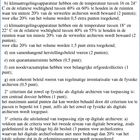
b) klimaatregelingsapparatuur hebben om de temperatuur tussen 16 en 24°
C en de relatieve vochtigheid tussen 40% en 60% te houden in de ruimten
waar ten minste 20% van de verwerkte archieven wordt bewaard (2 punten);
voor elke 20% van het volume worden 0,5 extra punten toegekend;
c) klimaatregelingsapparatuur hebben om de temperatuur tussen 18° en
22° C en de relatieve vochtigheid tussen 40% en 55% te houden in de
ruimten waar ten minste 20% van de verwerkte archieven wordt bewaard (2
punten);
voor elke 20% van het volume worden 1,5 punt extra toegekend;
d) een samenhangend herstellingsbeleid voeren (2 punten);
e) een quarantaineruimte hebben (0,5 punt);
f) een noodevacuatieplan hebben voor belangrijke erfgoedcollecties (1
punt);
g) een coherent beleid voeren van regelmatige inventarisatie van de fysieke
archieven (0,5 punt).
2° criterium dat zowel op fysieke als digitale archieven van toepassing is:
een centraal dossier hebben (1 punt);
het maximum aantal punten dat kan worden behaald door dit criterium toe te
passen is beperkt tot 1 punt, zelfs als het zowel op fysieke als digitale
archieven wordt toegepast.
3° criteria die uitsluitend van toepassing zijn op digitale archieven: a)
voldoen aan de criteria voor het tweede niveau van digitale bewaring, zoals
gedefinieerd in de bijlage bij dit besluit (3 punten voor archiefcentra
waarvan het digitale archiefvolume niet meer bedraagt dan 20% van het
totale volume dat in de erkenningsaanvraag wordt gewaardeerd;