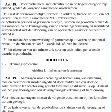
Art. 18.
Voor particuliere archiefcentra die in de hogere categorie zijn
erkend, gelden de volgende aanvullende voorwaarden:
1° naast de verantwoordelijke, vermeld in artikel 5, tweede lid, 2°, van het
decreet, ten minste 1 aanvullende VTE tewerkstellen;
de betrokken persoon of personen moet(en) worden aangeworven binnen de
zes maanden na de kennisgeving van de erkenningsbeslissing en uitsluitend
worden belast met de uitvoering van de opdrachten waarvoor het centrum
erkend is;
2° ten minste één samenwerking of partnerschap uitvoeren op nationaal
niveau, in de zin van artikel 5, tweede lid, 4°, van het decreet ;
3° het uitvoeren van ten minste drie soorten activiteiten per erkende
waarderingsopdracht.
HOOFDSTUK
2. - Erkenningsprocedure
Afdeling 1. - Indiening van de aanvraag
Art. 19.
Aanvragen voor erkenning of hernieuwing van erkenning
moeten elektronisch worden ingediend door middel van een door de
Administratie ter beschikking gesteld formulier en dit uiterlijk op 31 maart
van het jaar voorafgaand aan de aangevraagde erkenning of hernieuwing.
Voor nieuwe aanvragers moeten de volgende documenten bij het formulier
worden gevoegd:
1° de laatste versie van de gecoördineerde statuten van de vereniging of
stichting;