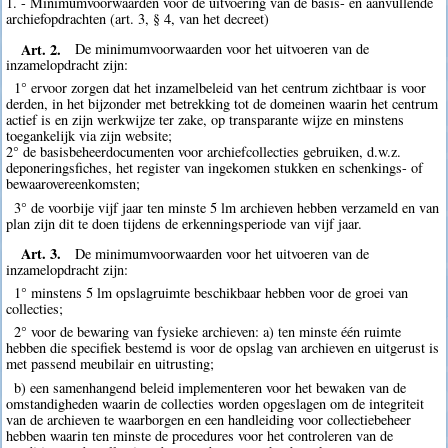
1. - Minimumvoorwaarden voor de uitvoering van de basis- en aanvullende
archiefopdrachten (art. 3, § 4, van het decreet)
Art. 2.
De minimumvoorwaarden voor het uitvoeren van de
inzamelopdracht zijn:
1° ervoor zorgen dat het inzamelbeleid van het centrum zichtbaar is voor
derden, in het bijzonder met betrekking tot de domeinen waarin het centrum
actief is en zijn werkwijze ter zake, op transparante wijze en minstens
toegankelijk via zijn website;
2° de basisbeheerdocumenten voor archiefcollecties gebruiken, d.w.z.
deponeringsfiches, het register van ingekomen stukken en schenkings- of
bewaarovereenkomsten;
3° de voorbije vijf jaar ten minste 5 lm archieven hebben verzameld en van
plan zijn dit te doen tijdens de erkenningsperiode van vijf jaar.
Art. 3.
De minimumvoorwaarden voor het uitvoeren van de
inzamelopdracht zijn:
1° minstens 5 lm opslagruimte beschikbaar hebben voor de groei van
collecties;
2° voor de bewaring van fysieke archieven: a) ten minste één ruimte
hebben die specifiek bestemd is voor de opslag van archieven en uitgerust is
met passend meubilair en uitrusting;
b) een samenhangend beleid implementeren voor het bewaken van de
omstandigheden waarin de collecties worden opgeslagen om de integriteit
van de archieven te waarborgen en een handleiding voor collectiebeheer
hebben waarin ten minste de procedures voor het controleren van de