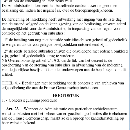
4° of om de erkenning te laten zoals ze is.
De Administratie informeert het betreffende centrum over de genomen
beslissing en, indien het negatief is, over de beroepsmogelijkheden.
De herziening of intrekking heeft uitwerking met ingang van de 1ste dag
van de maand volgend op de kennisgeving van de beslissing, onverminderd
de mogelijkheid voor de Administratie, in toepassing van de regels voor
controle op het gebruik van subsidies:
1° de betaling van nog niet betaalde subsidieschijven geheel of gedeeltelijk
te weigeren als de voorgelegde bewijsstukken ontoereikend zijn;
2° de reeds betaalde subsidieschijven die onvoldoend met redenen omkleed
zijn, geheel of gedeeltelijk terug te vorderen.
§ 6 Overeenkomstig artikel 24, § 2, derde lid, van het decreet is de
opschorting van de storting van subsidies in afwachting van de indiening
van de jaarlijkse bewijsstukken niet onderworpen aan de bepalingen van dit
artikel.
TITEL 4. - Bepalingen met betrekking tot de concessie van archieven van
erfgoedbelang die aan de Franse Gemeenschap toebehoren
HOOFDSTUK
1. - Concessiegunningsprocedure
Art. 23.
Wanneer de Administratie een particulier archiefcentrum
wenst te belasten met het beheer van erfgoedbelangcollecties die toebehoren
aan de Franse Gemeenschap, maakt ze een oproep tot kandidaatstelling op
haar website bekend.