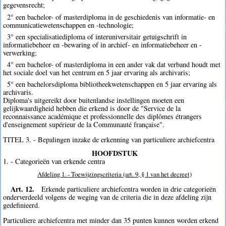
gegevensrecht;
2° een bachelor- of masterdiploma in de geschiedenis van informatie- en
communicatiewetenschappen en -technologie;
3° een specialisatiediploma of interuniversitair getuigschrift in
informatiebeheer en -bewaring of in archief- en informatiebeheer en -
verwerking;
4° een bachelor- of masterdiploma in een ander vak dat verband houdt met
het sociale doel van het centrum en 5 jaar ervaring als archivaris;
5° een bachelorsdiploma bibliotheekwetenschappen en 5 jaar ervaring als
archivaris.
Diploma's uitgereikt door buitenlandse instellingen moeten een
gelijkwaardigheid hebben die erkend is door de "Service de la
reconnaissance académique et professionnelle des diplômes étrangers
d'enseignement supérieur de la Communauté française".
TITEL 3. - Bepalingen inzake de erkenning van particuliere archiefcentra
HOOFDSTUK
1. - Categorieën van erkende centra
Afdeling 1. - Toewijzingscriteria (art. 9, § 1 van het decreet)
Art. 12.
Erkende particuliere archiefcentra worden in drie categorieën
onderverdeeld volgens de weging van de criteria die in deze afdeling zijn
gedefinieerd.
Particuliere archiefcentra met minder dan 35 punten kunnen worden erkend