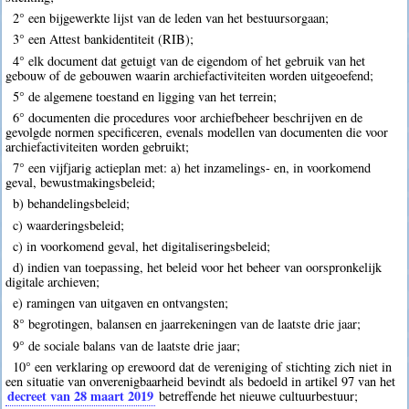
2° een bijgewerkte lijst van de leden van het bestuursorgaan;
3° een Attest bankidentiteit (RIB);
4° elk document dat getuigt van de eigendom of het gebruik van het
gebouw of de gebouwen waarin archiefactiviteiten worden uitgeoefend;
5° de algemene toestand en ligging van het terrein;
6° documenten die procedures voor archiefbeheer beschrijven en de
gevolgde normen specificeren, evenals modellen van documenten die voor
archiefactiviteiten worden gebruikt;
7° een vijfjarig actieplan met: a) het inzamelings- en, in voorkomend
geval, bewustmakingsbeleid;
b) behandelingsbeleid;
c) waarderingsbeleid;
c) in voorkomend geval, het digitaliseringsbeleid;
d) indien van toepassing, het beleid voor het beheer van oorspronkelijk
digitale archieven;
e) ramingen van uitgaven en ontvangsten;
8° begrotingen, balansen en jaarrekeningen van de laatste drie jaar;
9° de sociale balans van de laatste drie jaar;
10° een verklaring op erewoord dat de vereniging of stichting zich niet in
een situatie van onverenigbaarheid bevindt als bedoeld in artikel 97 van het
decreet van 28 maart 2019
betreffende het nieuwe cultuurbestuur;