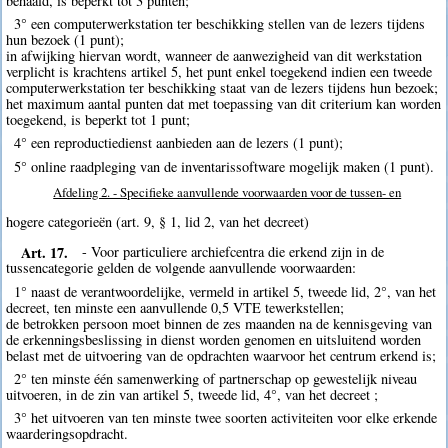
behaald, is beperkt tot 3 punten;
3° een computerwerkstation ter beschikking stellen van de lezers tijdens
hun bezoek (1 punt);
in afwijking hiervan wordt, wanneer de aanwezigheid van dit werkstation
verplicht is krachtens artikel 5, het punt enkel toegekend indien een tweede
computerwerkstation ter beschikking staat van de lezers tijdens hun bezoek;
het maximum aantal punten dat met toepassing van dit criterium kan worden
toegekend, is beperkt tot 1 punt;
4° een reproductiedienst aanbieden aan de lezers (1 punt);
5° online raadpleging van de inventarissoftware mogelijk maken (1 punt).
Afdeling 2. - Specifieke aanvullende voorwaarden voor de tussen- en
hogere categorieën (art. 9, § 1, lid 2, van het decreet)
Art. 17.
- Voor particuliere archiefcentra die erkend zijn in de
tussencategorie gelden de volgende aanvullende voorwaarden:
1° naast de verantwoordelijke, vermeld in artikel 5, tweede lid, 2°, van het
decreet, ten minste een aanvullende 0,5 VTE tewerkstellen;
de betrokken persoon moet binnen de zes maanden na de kennisgeving van
de erkenningsbeslissing in dienst worden genomen en uitsluitend worden
belast met de uitvoering van de opdrachten waarvoor het centrum erkend is;
2° ten minste één samenwerking of partnerschap op gewestelijk niveau
uitvoeren, in de zin van artikel 5, tweede lid, 4°, van het decreet ;
3° het uitvoeren van ten minste twee soorten activiteiten voor elke erkende
waarderingsopdracht.