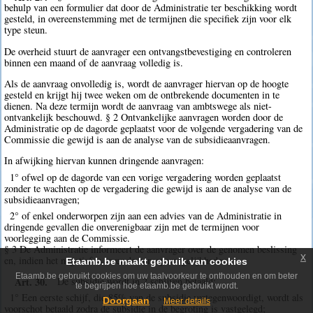
behulp van een formulier dat door de Administratie ter beschikking wordt
gesteld, in overeenstemming met de termijnen die specifiek zijn voor elk
type steun.
De overheid stuurt de aanvrager een ontvangstbevestiging en controleren
binnen een maand of de aanvraag volledig is.
Als de aanvraag onvolledig is, wordt de aanvrager hiervan op de hoogte
gesteld en krijgt hij twee weken om de ontbrekende documenten in te
dienen. Na deze termijn wordt de aanvraag van ambtswege als niet-
ontvankelijk beschouwd. § 2 Ontvankelijke aanvragen worden door de
Administratie op de dagorde geplaatst voor de volgende vergadering van de
Commissie die gewijd is aan de analyse van de subsidieaanvragen.
In afwijking hiervan kunnen dringende aanvragen:
1° ofwel op de dagorde van een vorige vergadering worden geplaatst
zonder te wachten op de vergadering die gewijd is aan de analyse van de
subsidieaanvragen;
2° of enkel onderworpen zijn aan een advies van de Administratie in
dringende gevallen die onverenigbaar zijn met de termijnen voor
voorlegging aan de Commissie.
§ 3 De Administratie informeert de aanvrager over de genomen beslissing
x
en, indien het negatief is, over de beroepsmogelijkheden.
Etaamb.be maakt gebruik van cookies
Etaamb.be gebruikt cookies om uw taalvoorkeur te onthouden en om beter
Art. 30.
De subsidie wordt in 2 schijven betaald:
te begrijpen hoe etaamb.be gebruikt wordt.
1° Een eerste schijf, die 85% van de subsidie vertegenwoordigt, wordt als
Doorgaan
Meer details
voorschot betaald zodra de subsidie in de begroting is vastgelegd;