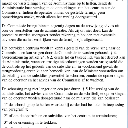
maken de vaststellingen van de Administratie op te heffen, zendt de
Administratie haar verslag en de opmerkingen van het centrum aan de
Commissie. Indien de operator binnen de gestelde termijn geen
opmerkingen maakt, wordt alleen het verslag doorgestuurd.
De Commissie brengt binnen negentig dagen na de verwijzing advies uit
over de voorstellen van de administratie. Als zij dit niet doet, kan de
procedure worden voortgezet zonder rekening te houden met eventuele
adviezen die na het verstrijken van de termijn zijn uitgebracht.
Het betrokken centrum wordt in kennis gesteld van de verwijzing naar de
Commissie en kan vragen door de Commissie te worden gehoord. § 4.
Overeenkomstig artikel 24, § 2, eerste lid en tweede lid, van het decreet kan
de Administratie, wanneer ernstige tekortkomingen worden vastgesteld die
de controle op het gebruik van de subsidie en, in voorkomend geval, de
terugvordering ervan kunnen bemoeilijken, aan de Minister voorstellen om
de betaling van de subsidies preventief te schorsen, zonder de opmerkingen
van de operator en het advies van de Commissie af te wachten.
De schorsing mag niet langer dan een jaar duren. § 5 Het verslag van de
administratie, het advies van de Commissie en de schriftelijke opmerkingen
van de operator worden doorgestuurd naar de minister, die kan beslissen:
1° de schorsing op te heffen waartoe hij eerder had besloten in toepassing
van paragraaf 4;
2° of om de opdrachten en subsidies van het centrum te verminderen;
3° of de erkenning in te trekken;