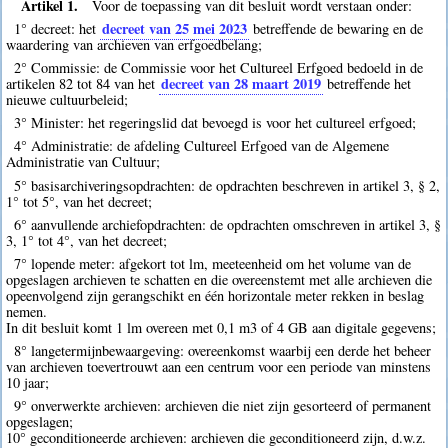
Artikel 1.
Voor de toepassing van dit besluit wordt verstaan onder:
decreet van 25 mei 2023
1° decreet: het
betreffende de bewaring en de
waardering van archieven van erfgoedbelang;
2° Commissie: de Commissie voor het Cultureel Erfgoed bedoeld in de
decreet van 28 maart 2019
artikelen 82 tot 84 van het
betreffende het
nieuwe cultuurbeleid;
3° Minister: het regeringslid dat bevoegd is voor het cultureel erfgoed;
4° Administratie: de afdeling Cultureel Erfgoed van de Algemene
Administratie van Cultuur;
5° basisarchiveringsopdrachten: de opdrachten beschreven in artikel 3, § 2,
1° tot 5°, van het decreet;
6° aanvullende archiefopdrachten: de opdrachten omschreven in artikel 3, §
3, 1° tot 4°, van het decreet;
7° lopende meter: afgekort tot lm, meeteenheid om het volume van de
opgeslagen archieven te schatten en die overeenstemt met alle archieven die
opeenvolgend zijn gerangschikt en één horizontale meter rekken in beslag
nemen.
In dit besluit komt 1 lm overeen met 0,1 m3 of 4 GB aan digitale gegevens;
8° langetermijnbewaargeving: overeenkomst waarbij een derde het beheer
van archieven toevertrouwt aan een centrum voor een periode van minstens
10 jaar;
9° onverwerkte archieven: archieven die niet zijn gesorteerd of permanent
opgeslagen;
10° geconditioneerde archieven: archieven die geconditioneerd zijn, d.w.z.