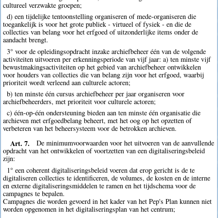
cultureel verzwakte groepen;
d) een tijdelijke tentoonstelling organiseren of mede-organiseren die
toegankelijk is voor het grote publiek - virtueel of fysiek - en die de
collecties van belang voor het erfgoed of uitzonderlijke items onder de
aandacht brengt.
3° voor de opleidingsopdracht inzake archiefbeheer één van de volgende
activiteiten uitvoeren per erkenningsperiode van vijf jaar: a) ten minste vijf
bewustmakingsactiviteiten op het gebied van archiefbeheer ontwikkelen
voor houders van collecties die van belang zijn voor het erfgoed, waarbij
prioriteit wordt verleend aan culturele actoren;
b) ten minste één cursus archiefbeheer per jaar organiseren voor
archiefbeheerders, met prioriteit voor culturele actoren;
c) één-op-één ondersteuning bieden aan ten minste één organisatie die
archieven met erfgoedbelang beheert, met het oog op het opzetten of
verbeteren van het beheersysteem voor de betrokken archieven.
Art. 7.
De minimumvoorwaarden voor het uitvoeren van de aanvullende
opdracht van het ontwikkelen of voortzetten van een digitaliseringsbeleid
zijn:
1° een coherent digitaliseringsbeleid voeren dat erop gericht is de te
digitaliseren collecties te identificeren, de volumes, de kosten en de interne
en externe digitaliseringsmiddelen te ramen en het tijdschema voor de
campagnes te bepalen.
Campagnes die worden gevoerd in het kader van het Pep's Plan kunnen niet
worden opgenomen in het digitaliseringsplan van het centrum;