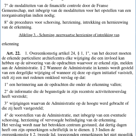
7° de modaliteiten van de financiële controle door de Franse
Gemeenschap, met inbegrip van de modaliteiten voor het opstellen van een
reorganisatieplan indien nodig;
8° de procedures voor schorsing, herziening, intrekking en hernieuwing
van de erkenning.
Afdeling 3. - Schorsing, neerwaartse herziening of intrekking van
erkenning
Art. 22.
1. Overeenkomstig artikel 24, § 1, 1°, van het decreet moeten
de erkende particuliere archiefcentra elke wijziging die een invloed kan
hebben op de uitvoering van de opdrachten waarvoor ze erkend zijn, melden
aan de Administratie. § 2 Wanneer de Administratie in kennis wordt gesteld
van een dergelijke wijziging of wanneer zij deze op eigen initiatief vaststelt,
stelt zij een met redenen omkleed verslag op dat:
1° een herinnering aan de opdrachten die onder de erkenning vallen;
2° de informatie die de begunstigde in zijn recentste activiteitenverslag
heeft verstrekt;
3° wijzigingen waarvan de Administratie op de hoogte werd gebracht of
die zij heeft vastgesteld;
4° de voorstellen van de Administratie, met inbegrip van een eventuele
schorsing, herziening of vervroegde beëindiging van de erkenning.
Het verslag wordt naar het betrokken centrum gestuurd, dat dertig dagen
heeft om zijn opmerkingen schriftelijk in te dienen. § 3 Indien de
overeenkomstig § 2, tweede lid, toegezonden opmerkingen het niet mogelijk