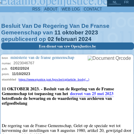
^
-
NL
FR
RSS
ABOUT
WEB LOG
CONTACT
Besluit Van De Regering Van De Franse
Gemeenschap van
11
oktober
2023
gepubliceerd op
02
februari
2024
Een dienst van vzw OpenJustice.be
ministerie van de franse gemeenschap
bron
2023046767
numac
02/02/2024
pub.
11/10/2023
prom.
staatsblad
https://www.ejustice.just.fgov.be/cgi/article_body(...)
11 OKTOBER 2023. - Besluit van de Regering van de Franse
Gemeenschap tot toepassing van het
decreet van 25 mei 2023
betreffende de bewaring en de waardering van archieven van
erfgoedbelang
De regering van de Franse Gemeenschap, Gelet op de speciale wet tot
hervorming der instellingen van 8 augustus 1980, artikel 20, gewijzigd door