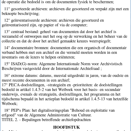
de operatie die bedoeld is om de documenten fysiek te beschermen;
11° gesorteerde archieven: archieven die gesorteerd en verpakt zijn met een
beknopte beschrijving;
12° geïnventariseerde archieven: archieven die gesorteerd en
geïnventariseerd zijn, op papier of via de computer;
13° centraal bestand: geheel van documenten dat door het archief is
verzameld of ontworpen met het oog op de verwerking en het beheer van de
collectie en dat de door het archief gemaakte keuzes weerspiegelt;
14° documentaire bronnen: documenten die een organisch of documentair
verband hebben met een archief en die vermeld moeten worden in een
inventaris om de lezers te helpen oriënteren;
15° ISAD(G)-norm: Algemene Internationale Norm voor Archivistisch
Beschrijven vastgesteld door de Internationale Archiefraad ;
16° extreme datums: datums, meestal uitgedrukt in jaren, van de oudste en
meest recente documenten in een archief;
17° PECA-doelstellingen, -strategieën en -prioriteiten: de doelstellingen
bedoeld in artikel 1.4.5-2 van het Wetboek voor het basis- en secundair
onderwijs, evenals de strategieën, doelstellingen, het programma en het
tijdschema bepaald in het actieplan bedoeld in artikel 1.4.5-13 van hetzelfde
Wetboek;
18° PEP's Plan: het digitaliseringsplan "Behoud en exploitatie van
erfgoed" van de Algemene Administratie van Cultuur.
TITEL 2. - Bepalingen betreffende archiefopdrachten
HOOFDSTUK