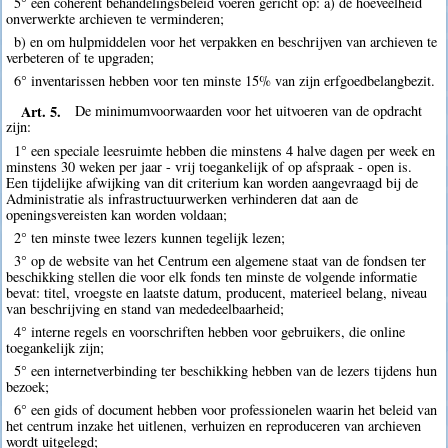
5° een coherent behandelingsbeleid voeren gericht op: a) de hoeveelheid
onverwerkte archieven te verminderen;
b) en om hulpmiddelen voor het verpakken en beschrijven van archieven te
verbeteren of te upgraden;
6° inventarissen hebben voor ten minste 15% van zijn erfgoedbelangbezit.
Art. 5.
De minimumvoorwaarden voor het uitvoeren van de opdracht
zijn:
1° een speciale leesruimte hebben die minstens 4 halve dagen per week en
minstens 30 weken per jaar - vrij toegankelijk of op afspraak - open is.
Een tijdelijke afwijking van dit criterium kan worden aangevraagd bij de
Administratie als infrastructuurwerken verhinderen dat aan de
openingsvereisten kan worden voldaan;
2° ten minste twee lezers kunnen tegelijk lezen;
3° op de website van het Centrum een algemene staat van de fondsen ter
beschikking stellen die voor elk fonds ten minste de volgende informatie
bevat: titel, vroegste en laatste datum, producent, materieel belang, niveau
van beschrijving en stand van mededeelbaarheid;
4° interne regels en voorschriften hebben voor gebruikers, die online
toegankelijk zijn;
5° een internetverbinding ter beschikking hebben van de lezers tijdens hun
bezoek;
6° een gids of document hebben voor professionelen waarin het beleid van
het centrum inzake het uitlenen, verhuizen en reproduceren van archieven
wordt uitgelegd;