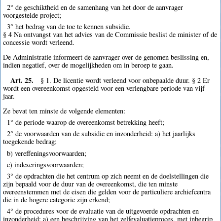
2° de geschiktheid en de samenhang van het door de aanvrager
voorgestelde project;
3° het bedrag van de toe te kennen subsidie.
§ 4 Na ontvangst van het advies van de Commissie beslist de minister of de
concessie wordt verleend.
De Administratie informeert de aanvrager over de genomen beslissing en,
indien negatief, over de mogelijkheden om in beroep te gaan.
Art. 25.
§ 1. De licentie wordt verleend voor onbepaalde duur. § 2 Er
wordt een overeenkomst opgesteld voor een verlengbare periode van vijf
jaar.
Ze bevat ten minste de volgende elementen:
1° de periode waarop de overeenkomst betrekking heeft;
2° de voorwaarden van de subsidie en inzonderheid: a) het jaarlijks
toegekende bedrag;
b) vereffeningsvoorwaarden;
c) indexeringsvoorwaarden;
3° de opdrachten die het centrum op zich neemt en de doelstellingen die
zijn bepaald voor de duur van de overeenkomst, die ten minste
overeenstemmen met de eisen die gelden voor de particuliere archiefcentra
die in de hogere categorie zijn erkend;
4° de procedures voor de evaluatie van de uitgevoerde opdrachten en
inzonderheid: a) een beschrijving van het zelfevaluatieproces, met inbegrip