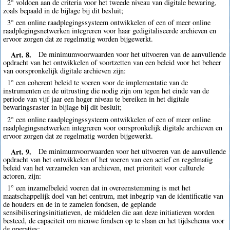
2° voldoen aan de criteria voor het tweede niveau van digitale bewaring,
zoals bepaald in de bijlage bij dit besluit;
3° een online raadplegingssysteem ontwikkelen of een of meer online
raadplegingsnetwerken integreren voor haar gedigitaliseerde archieven en
ervoor zorgen dat ze regelmatig worden bijgewerkt.
Art. 8.
De minimumvoorwaarden voor het uitvoeren van de aanvullende
opdracht van het ontwikkelen of voortzetten van een beleid voor het beheer
van oorspronkelijk digitale archieven zijn:
1° een coherent beleid te voeren voor de implementatie van de
instrumenten en de uitrusting die nodig zijn om tegen het einde van de
periode van vijf jaar een hoger niveau te bereiken in het digitale
bewaringsraster in bijlage bij dit besluit;
2° een online raadplegingssysteem ontwikkelen of een of meer online
raadplegingsnetwerken integreren voor oorspronkelijk digitale archieven en
ervoor zorgen dat ze regelmatig worden bijgewerkt.
Art. 9.
De minimumvoorwaarden voor het uitvoeren van de aanvullende
opdracht van het ontwikkelen of het voeren van een actief en regelmatig
beleid van het verzamelen van archieven, met prioriteit voor culturele
actoren, zijn:
1° een inzamelbeleid voeren dat in overeenstemming is met het
maatschappelijk doel van het centrum, met inbegrip van de identificatie van
de houders en de in te zamelen fondsen, de geplande
sensibiliseringsinitiatieven, de middelen die aan deze initiatieven worden
besteed, de capaciteit om nieuwe fondsen op te slaan en het tijdschema voor
de operaties;