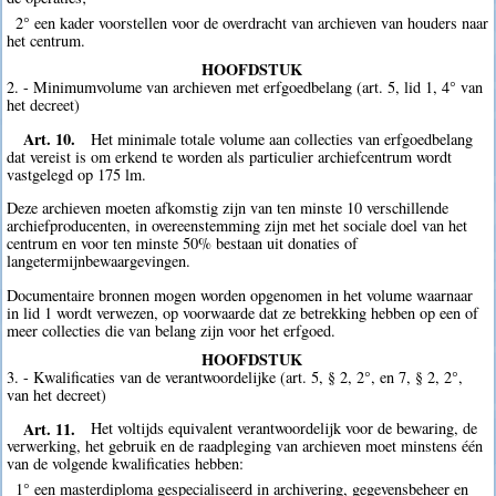
2° een kader voorstellen voor de overdracht van archieven van houders naar
het centrum.
HOOFDSTUK
2. - Minimumvolume van archieven met erfgoedbelang (art. 5, lid 1, 4° van
het decreet)
Art. 10.
Het minimale totale volume aan collecties van erfgoedbelang
dat vereist is om erkend te worden als particulier archiefcentrum wordt
vastgelegd op 175 lm.
Deze archieven moeten afkomstig zijn van ten minste 10 verschillende
archiefproducenten, in overeenstemming zijn met het sociale doel van het
centrum en voor ten minste 50% bestaan uit donaties of
langetermijnbewaargevingen.
Documentaire bronnen mogen worden opgenomen in het volume waarnaar
in lid 1 wordt verwezen, op voorwaarde dat ze betrekking hebben op een of
meer collecties die van belang zijn voor het erfgoed.
HOOFDSTUK
3. - Kwalificaties van de verantwoordelijke (art. 5, § 2, 2°, en 7, § 2, 2°,
van het decreet)
Art. 11.
Het voltijds equivalent verantwoordelijk voor de bewaring, de
verwerking, het gebruik en de raadpleging van archieven moet minstens één
van de volgende kwalificaties hebben:
1° een masterdiploma gespecialiseerd in archivering, gegevensbeheer en