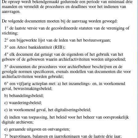
De oproep wordt bekendgemaakt gedurende een periode van minimaal drie
maanden en vermeldt de procedures en deadlines voor het indienen van
aanvragen.
De volgende documenten moeten bij de aanvraag worden gevoegd:
1° de laatste versie van de gecoördineerde statuten van de vereniging of
stichting;
2° een bijgewerkte lijst van de leden van het bestuursorgaan;
3° een Attest bankidentiteit (RIB);
4° elk document dat getuigt van de eigendom of het gebruik van het
gebouw of de gebouwen waarin archiefactiviteiten worden uitgeoefend;
5° documenten die procedures voor archiefbeheer beschrijven en de
gevolgde normen specificeren, evenals modellen van documenten die voor
archiefactiviteiten worden gebruikt;
6° een vijfjarig actieplan met: a) het inzamelings- en, in voorkomend
geval, bewustmakingsbeleid;
b) behandelingsbeleid;
c) waarderingsbeleid;
c) in voorkomend geval, het digitaliseringsbeleid;
d) indien van toepassing, het beleid voor het beheer van oorspronkelijk
digitale archieven;
e) geraamde uitgaven en ontvangsten;
7° begrotingen, balansen en jaarrekeningen van de laatste drie jaar;