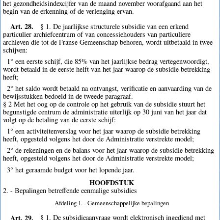
het gezondheidsindexcijfer van de maand november voorafgaand aan het
begin van de erkenning of de verlenging ervan.
Art. 28.
§ 1. De jaarlijkse structurele subsidie van een erkend
particulier archiefcentrum of van concessiehouders van particuliere
archieven die tot de Franse Gemeenschap behoren, wordt uitbetaald in twee
schijven:
1° een eerste schijf, die 85% van het jaarlijkse bedrag vertegenwoordigt,
wordt betaald in de eerste helft van het jaar waarop de subsidie betrekking
heeft;
2° het saldo wordt betaald na ontvangst, verificatie en aanvaarding van de
bewijsstukken bedoeld in de tweede paragraaf.
§ 2 Met het oog op de controle op het gebruik van de subsidie stuurt het
begunstigde centrum de administratie uiterlijk op 30 juni van het jaar dat
volgt op de betaling van de eerste schijf:
1° een activiteitenverslag voor het jaar waarop de subsidie betrekking
heeft, opgesteld volgens het door de Administratie verstrekte model;
2° de rekeningen en de balans voor het jaar waarop de subsidie betrekking
heeft, opgesteld volgens het door de Administratie verstrekte model;
3° het geraamde budget voor het lopende jaar.
HOOFDSTUK
2. - Bepalingen betreffende eenmalige subsidies
Afdeling 1. - Gemeenschappelijke bepalingen
Art. 29.
§ 1. De subsidieaanvraag wordt elektronisch ingediend met