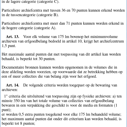
in de lagere categorie (categorie C).
Particuliere archiefcentra met tussen 36 en 70 punten kunnen erkend worden
in de tussencategorie (categorie B).
Particuliere archiefcentra met meer dan 71 punten kunnen worden erkend in
de hogere categorie (categorie A).
Art. 13.
Voor elk volume van 175 lm bovenop het minimumvolume
archieven van erfgoedbelang bedoeld in artikel 10, krijgt het archiefcentrum
1,5 punt.
Het maximale aantal punten dat met toepassing van dit artikel kan worden
behaald, is beperkt tot 30 punten.
Documentaire bronnen kunnen worden opgenomen in de volumes die in
deze afdeling worden voorzien, op voorwaarde dat ze betrekking hebben op
een of meer collecties die van belang zijn voor het erfgoed.
Art. 14.
De volgende criteria worden toegepast op de bewaring van
archieven:
1° criteria die uitsluitend van toepassing zijn op fysieke archieven: a) ten
minste 350 lm van het totale volume van collecties van erfgoedbelang
bewaren in een verpakking die geschikt is voor de media en formaten (1
punt);
er worden 0,5 extra punten toegekend voor elke 175 lm behandeld volume;
het maximum aantal punten dat onder dit criterium kan worden behaald, is
beperkt tot 8 punten;