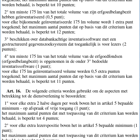
worden behaald, is beperkt tot 10 punten;
2° ten minste 175 lm van het totale volume van zijn erfgoedbelangbezit
hebben geïnventariseerd (0,5 punt);
voor elke bijkomende geïnventariseerde 175 lm volume wordt 1 extra punt
toegekend; het maximum aantal punten dat op basis van dit criterium kan
worden behaald, is beperkt tot 12 punten;
3° beschikken over databankachtige inventarissoftware met een
gestructureerd gegevenszoeksysteem dat toegankelijk is voor lezers (2
punten);
4° ten minste 175 lm van het totale volume van de erfgoedfondsen
(erfgoedbelangbezit) is opgenomen in de onder 3° bedoelde
inventarissoftware (1 punt);
voor elke 175 lm geïnventariseerd volume worden 0,5 extra punten
toegekend; het maximum aantal punten dat op basis van dit criterium kan
worden behaald, is beperkt tot 11 punten.
Art. 16.
De volgende criteria worden gebruikt om de aspecten met
betrekking tot de dienstverlening te beoordelen:
1° voor elke extra 2 halve dagen per week boven het in artikel 5 bepaalde
minimum - op afspraak of vrije toegang (1 punt);
het maximum aantal punten dat met toepassing van dit criterium kan worden
behaald, is beperkt tot 4 punten;
2° voor elke extra lezerspositie boven het in artikel 5 bepaalde minimum (1
punt);
het maximum aantal punten dat met toepassing van dit criterium kan worden