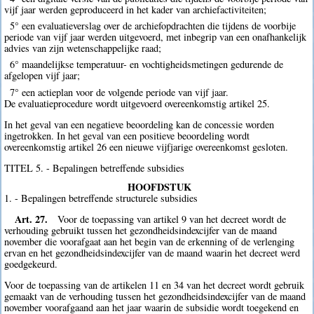
vijf jaar werden geproduceerd in het kader van archiefactiviteiten;
5° een evaluatieverslag over de archiefopdrachten die tijdens de voorbije
periode van vijf jaar werden uitgevoerd, met inbegrip van een onafhankelijk
advies van zijn wetenschappelijke raad;
6° maandelijkse temperatuur- en vochtigheidsmetingen gedurende de
afgelopen vijf jaar;
7° een actieplan voor de volgende periode van vijf jaar.
De evaluatieprocedure wordt uitgevoerd overeenkomstig artikel 25.
In het geval van een negatieve beoordeling kan de concessie worden
ingetrokken. In het geval van een positieve beoordeling wordt
overeenkomstig artikel 26 een nieuwe vijfjarige overeenkomst gesloten.
TITEL 5. - Bepalingen betreffende subsidies
HOOFDSTUK
1. - Bepalingen betreffende structurele subsidies
Art. 27.
Voor de toepassing van artikel 9 van het decreet wordt de
verhouding gebruikt tussen het gezondheidsindexcijfer van de maand
november die voorafgaat aan het begin van de erkenning of de verlenging
ervan en het gezondheidsindexcijfer van de maand waarin het decreet werd
goedgekeurd.
Voor de toepassing van de artikelen 11 en 34 van het decreet wordt gebruik
gemaakt van de verhouding tussen het gezondheidsindexcijfer van de maand
november voorafgaand aan het jaar waarin de subsidie wordt toegekend en