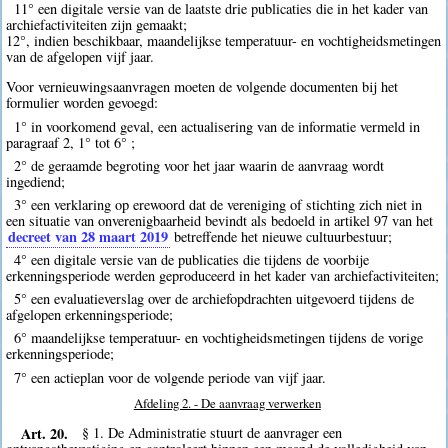
11° een digitale versie van de laatste drie publicaties die in het kader van
archiefactiviteiten zijn gemaakt;
12°, indien beschikbaar, maandelijkse temperatuur- en vochtigheidsmetingen
van de afgelopen vijf jaar.
Voor vernieuwingsaanvragen moeten de volgende documenten bij het
formulier worden gevoegd:
1° in voorkomend geval, een actualisering van de informatie vermeld in
paragraaf 2, 1° tot 6° ;
2° de geraamde begroting voor het jaar waarin de aanvraag wordt
ingediend;
3° een verklaring op erewoord dat de vereniging of stichting zich niet in
een situatie van onverenigbaarheid bevindt als bedoeld in artikel 97 van het
decreet van 28 maart 2019
betreffende het nieuwe cultuurbestuur;
4° een digitale versie van de publicaties die tijdens de voorbije
erkenningsperiode werden geproduceerd in het kader van archiefactiviteiten;
5° een evaluatieverslag over de archiefopdrachten uitgevoerd tijdens de
afgelopen erkenningsperiode;
6° maandelijkse temperatuur- en vochtigheidsmetingen tijdens de vorige
erkenningsperiode;
7° een actieplan voor de volgende periode van vijf jaar.
Afdeling 2. - De aanvraag verwerken
Art. 20.
§ 1. De Administratie stuurt de aanvrager een