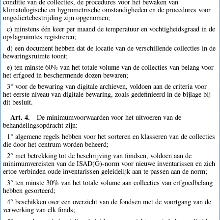
conditie van de collecties, de procedures voor het bewaken van
klimatologische en hygrometrische omstandigheden en de procedures voor
ongediertebestrijding zijn opgenomen;
c) minstens één keer per maand de temperatuur en vochtigheidsgraad in de
opslagruimtes registreren;
d) een document hebben dat de locatie van de verschillende collecties in de
bewaringsruimte toont;
e) ten minste 60% van het totale volume van de collecties van belang voor
het erfgoed in beschermende dozen bewaren;
3° voor de bewaring van digitale archieven, voldoen aan de criteria voor
het eerste niveau van digitale bewaring, zoals gedefinieerd in de bijlage bij
dit besluit.
Art. 4.
De minimumvoorwaarden voor het uitvoeren van de
behandelingsopdracht zijn:
1° algemene regels hebben voor het sorteren en klasseren van de collecties
die door het centrum worden beheerd;
2° met betrekking tot de beschrijving van fondsen, voldoen aan de
minimumvereisten van de ISAD(G)-norm voor nieuwe inventarissen en zich
ertoe verbinden oude inventarissen geleidelijk aan te passen aan de norm;
3° ten minste 30% van het totale volume aan collecties van erfgoedbelang
hebben gesorteerd;
4° beschikken over een overzicht van de fondsen met de voortgang van de
verwerking van elk fonds;