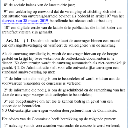
8° de sociale balans van de laatste drie jaar;
9° een verklaring op erewoord dat de vereniging of stichting zich niet in
een situatie van onverenigbaarheid bevindt als bedoeld in artikel 97 van het
decreet van 28 maart 2019
betreffende het nieuwe cultuurbestuur;
10° een digitale versie van de laatste drie publicaties die in het kader van
archiefactiviteiten zijn gemaakt.
Art. 24.
§ 1. De administratie stuurt de aanvrager binnen een maand
een ontvangstbevestiging en verifieert de volledigheid van de aanvraag.
Als de aanvraag onvolledig is, wordt de aanvrager hiervan op de hoogte
gesteld en krijgt hij twee weken om de ontbrekende documenten in te
dienen. Na deze termijn wordt de aanvraag automatisch als niet-ontvankelijk
geacht. § 2 De Administratie stelt voor alle ontvankelijke aanvragen een
standaard analyseverslag op met:
1° de informatie die nodig is om te beoordelen of wordt voldaan aan de
voorwaarden waaronder de concessie is verleend;
2° de informatie die nodig is om de geschiktheid en de samenhang van het
door de aanvrager voorgestelde actieplan te beoordelen;
3° een budgetanalyse om het toe te kennen bedrag in geval van een
concessie te beoordelen.
§ 3 Ontvankelijke aanvragen worden doorgestuurd naar de Commissie.
Het advies van de Commissie heeft betrekking op de volgende punten:
1° naleving van de voorwaarden waaronder de concessie werd verleend;