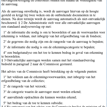
ontvangstbevestiging en controleert binnen een maand de volledigheid van
de aanvraag.
Als de aanvraag onvolledig is, wordt de aanvrager hiervan op de hoogte
gesteld en krijgt hij twee weken om de ontbrekende documenten in te
dienen. Na deze termijn wordt de aanvraag automatisch als niet-ontvankelijk
beschouwd. § 2 De Administratie stelt voor alle ontvankelijke aanvragen
een standaard analyseverslag op met:
1° de informatie die nodig is om te beoordelen of aan de voorwaarden voor
erkenning is voldaan, met inbegrip van het erfgoedbelang van de fondsen;
2° de gegevens die nodig zijn om de rangorde van de aanvraag te bepalen;
3° de informatie die nodig is om de erkenningscategorie te bepalen;
4° een budgetanalyse om het toe te kennen bedrag in geval van erkenning
te beoordelen.
§ 3 Ontvankelijke aanvragen worden samen met het standaardverslag
bedoeld in paragraaf 2 naar de Commissie gestuurd.
Het advies van de Commissie heeft betrekking op de volgende punten:
1° het voldoen aan de erkenningsvoorwaarden, met inbegrip van het
erfgoedbelang van de collecties;
2° de rangorde van het verzoek;
3° de categorie waarin de aanvrager moet worden erkend;
4° aanvullende opdrachten die kunnen worden erkend;
5° het bedrag van de toe te kennen subsidie.
§ 4 Na ontvangst van het advies van de Commissie beslist de minister of de