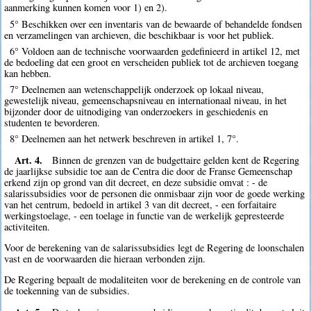
aanmerking kunnen komen voor 1) en 2).
5° Beschikken over een inventaris van de bewaarde of behandelde fondsen
en verzamelingen van archieven, die beschikbaar is voor het publiek.
6° Voldoen aan de technische voorwaarden gedefinieerd in artikel 12, met
de bedoeling dat een groot en verscheiden publiek tot de archieven toegang
kan hebben.
7° Deelnemen aan wetenschappelijk onderzoek op lokaal niveau,
gewestelijk niveau, gemeenschapsniveau en internationaal niveau, in het
bijzonder door de uitnodiging van onderzoekers in geschiedenis en
studenten te bevorderen.
8° Deelnemen aan het netwerk beschreven in artikel 1, 7°.
Art. 4.
Binnen de grenzen van de budgettaire gelden kent de Regering
de jaarlijkse subsidie toe aan de Centra die door de Franse Gemeenschap
erkend zijn op grond van dit decreet, en deze subsidie omvat : - de
salarissubsidies voor de personen die onmisbaar zijn voor de goede werking
van het centrum, bedoeld in artikel 3 van dit decreet, - een forfaitaire
werkingstoelage, - een toelage in functie van de werkelijk gepresteerde
activiteiten.
Voor de berekening van de salarissubsidies legt de Regering de loonschalen
vast en de voorwaarden die hieraan verbonden zijn.
De Regering bepaalt de modaliteiten voor de berekening en de controle van
de toekenning van de subsidies.