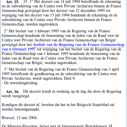
Art. 15.
15. 1° Het decreet van 14 juli 1994 betreffende de erkenning
en de subsidiëring van de Centra voor Private Archieven binnen de Franse
Gemeenschap gewijzigd door het decreet van 22 december 1995 tot
wijziging van het decreet van 13 juli 1994 houdende de erkenning en de
subsidiëring van de Centra voor Private Archieven binnen de Franse
Gemeenschap, worden ingetrokken.
2° Het besluit van 1 februari 1995 van de Regering van de Franse
Gemeenschap houdende de benoeming van de leden van de Raad voor de
Centra voor Private Archieven van de Franse Gemeenschap van België
besluit van de Regering van de Franse Gemeenschap
gewijzigd door het
van 6 februari 1997
tot wijziging van het besluit van de Regering van de
Franse Gemeenschap van 1 februari 1995 houdende de benoeming van de
leden van de Raad voor de Centra voor Private Archieven van de Franse
Gemeenschap van België, worden ingetrokken.
3° Het besluit van de Regering van de Franse Gemeenschap van 3 april
1995 betreffende de goedkeuring en de subsidiëring van de Centra voor
Private Archieven, wordt ingetrokken, Deel 9.
- De inwerkingtreding
Art. 16.
Dit decreet treedt in werking op de dag die door de Regering
wordt vastgelegd.
Kondigen dit decreet af, bevelen dat het in het Belgisch Staatsblad zal
worden bekendgemaakt.
Brussel, 12 mei 2004.
De Minister-President, belast met de Internationale Betrekkingen, H.