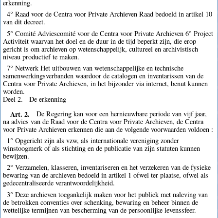
erkenning.
4° Raad voor de Centra voor Private Archieven Raad bedoeld in artikel 10
van dit decreet.
5° Comité Adviescomité voor de Centra voor Private Archieven 6° Project
Activiteit waarvan het doel en de duur in de tijd beperkt zijn, die erop
gericht is om archieven op wetenschappelijk, cultureel en archivistisch
niveau productief te maken.
7° Netwerk Het uitbouwen van wetenschappelijke en technische
samenwerkingsverbanden waardoor de catalogen en inventarissen van de
Centra voor Private Archieven, in het bijzonder via internet, benut kunnen
worden.
Deel 2. - De erkenning
Art. 2.
De Regering kan voor een hernieuwbare periode van vijf jaar,
na advies van de Raad voor de Centra voor Private Archieven, de Centra
voor Private Archieven erkennen die aan de volgende voorwaarden voldoen :
1° Opgericht zijn als vzw, als internationale vereniging zonder
winstoogmerk of als stichting en de publicatie van zijn statuten kunnen
bewijzen.
2° Verzamelen, klasseren, inventariseren en het verzekeren van de fysieke
bewaring van de archieven bedoeld in artikel 1 ofwel ter plaatse, ofwel als
gedecentraliseerde verantwoordelijkheid.
3° Deze archieven toegankelijk maken voor het publiek met naleving van
de betrokken conventies over schenking, bewaring en beheer binnen de
wettelijke termijnen van bescherming van de persoonlijke levenssfeer.