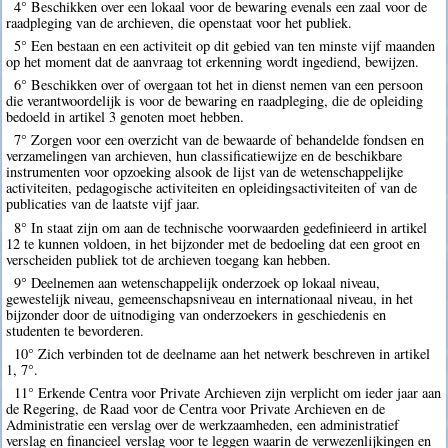
4° Beschikken over een lokaal voor de bewaring evenals een zaal voor de
raadpleging van de archieven, die openstaat voor het publiek.
5° Een bestaan en een activiteit op dit gebied van ten minste vijf maanden
op het moment dat de aanvraag tot erkenning wordt ingediend, bewijzen.
6° Beschikken over of overgaan tot het in dienst nemen van een persoon
die verantwoordelijk is voor de bewaring en raadpleging, die de opleiding
bedoeld in artikel 3 genoten moet hebben.
7° Zorgen voor een overzicht van de bewaarde of behandelde fondsen en
verzamelingen van archieven, hun classificatiewijze en de beschikbare
instrumenten voor opzoeking alsook de lijst van de wetenschappelijke
activiteiten, pedagogische activiteiten en opleidingsactiviteiten of van de
publicaties van de laatste vijf jaar.
8° In staat zijn om aan de technische voorwaarden gedefinieerd in artikel
12 te kunnen voldoen, in het bijzonder met de bedoeling dat een groot en
verscheiden publiek tot de archieven toegang kan hebben.
9° Deelnemen aan wetenschappelijk onderzoek op lokaal niveau,
gewestelijk niveau, gemeenschapsniveau en internationaal niveau, in het
bijzonder door de uitnodiging van onderzoekers in geschiedenis en
studenten te bevorderen.
10° Zich verbinden tot de deelname aan het netwerk beschreven in artikel
1, 7°.
11° Erkende Centra voor Private Archieven zijn verplicht om ieder jaar aan
de Regering, de Raad voor de Centra voor Private Archieven en de
Administratie een verslag over de werkzaamheden, een administratief
verslag en financieel verslag voor te leggen waarin de verwezenlijkingen en