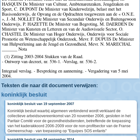
HASQUIN De Minister van Cultuur, Ambtenarenzaken, Jeugdzaken en
Sport, C. DUPONT De Minister van Kinderwelzijn, belast met het
Basisonderwijs, de Opvang en de Opdrachten toegewezen aan de « O.N.E.
», J.-M. NOLLET De Minister van Secundair Onderwijs en Buitengewoon
Onderwijs, P. HAZETTE De Minister van Begroting, M. DAERDEN De
Minister van Kunsten en Letteren en van de Audiovisuele Sector, O.
CHASTEL De Minister van Hoger Onderwijs, Onderwijs voor Sociale
Promotie en Wetenschappelijk Onderzoek, Mevr. F. DUPUIS De Minister
van Hulpverlening aan de Jeugd en Gezondheid, Mevr. N. MARECHAL
_______ Nota
(1) Zitting 2003-2004 Stukken van de Raad.
- Ontwerp van decreet, nr. 536-1. -Verslag, nr. 536-2.
Integraal verslag. - Bespreking en aanneming. - Vergadering van 5 mei
2004.
Teksten die naar dit document verwijzen:
koninklijk besluit
koninklijk besluit van 19 september 2007
Koninklijk besluit waarbij algemeen verbindend wordt verklaard de
collectieve arbeidsovereenkomst van 20 november 2006, gesloten in het
Paritair Comité voor de gezondheidsdiensten, betreffende de toepassing
van het kaderakkoord 2006-2009 voor de non-profitsector van de Franse
Gemeenschap - van toepassing op "Equipes SOS enfants"
koninklijk besluit van 04 september 2014