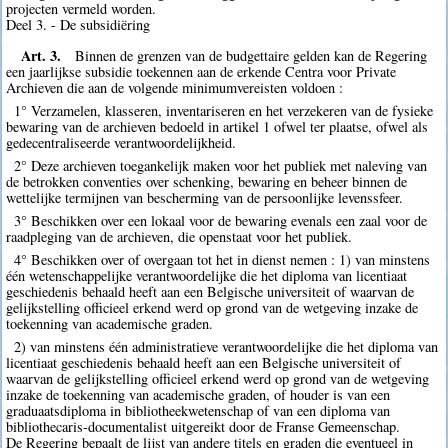
projecten vermeld worden.
Deel 3. - De subsidiëring
Art. 3.
Binnen de grenzen van de budgettaire gelden kan de Regering
een jaarlijkse subsidie toekennen aan de erkende Centra voor Private
Archieven die aan de volgende minimumvereisten voldoen :
1° Verzamelen, klasseren, inventariseren en het verzekeren van de fysieke
bewaring van de archieven bedoeld in artikel 1 ofwel ter plaatse, ofwel als
gedecentraliseerde verantwoordelijkheid.
2° Deze archieven toegankelijk maken voor het publiek met naleving van
de betrokken conventies over schenking, bewaring en beheer binnen de
wettelijke termijnen van bescherming van de persoonlijke levenssfeer.
3° Beschikken over een lokaal voor de bewaring evenals een zaal voor de
raadpleging van de archieven, die openstaat voor het publiek.
4° Beschikken over of overgaan tot het in dienst nemen : 1) van minstens
één wetenschappelijke verantwoordelijke die het diploma van licentiaat
geschiedenis behaald heeft aan een Belgische universiteit of waarvan de
gelijkstelling officieel erkend werd op grond van de wetgeving inzake de
toekenning van academische graden.
2) van minstens één administratieve verantwoordelijke die het diploma van
licentiaat geschiedenis behaald heeft aan een Belgische universiteit of
waarvan de gelijkstelling officieel erkend werd op grond van de wetgeving
inzake de toekenning van academische graden, of houder is van een
graduaatsdiploma in bibliotheekwetenschap of van een diploma van
bibliothecaris-documentalist uitgereikt door de Franse Gemeenschap.
De Regering bepaalt de lijst van andere titels en graden die eventueel in