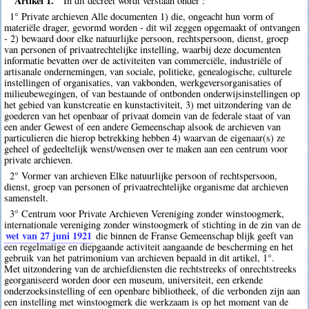
Artikel 1.
In dit decreet wordt verstaan onder :
1° Private archieven Alle documenten 1) die, ongeacht hun vorm of
materiële drager, gevormd worden - dit wil zeggen opgemaakt of ontvangen
- 2) bewaard door elke natuurlijke persoon, rechtspersoon, dienst, groep
van personen of privaatrechtelijke instelling, waarbij deze documenten
informatie bevatten over de activiteiten van commerciële, industriële of
artisanale ondernemingen, van sociale, politieke, genealogische, culturele
instellingen of organisaties, van vakbonden, werkgeversorganisaties of
milieubewegingen, of van bestaande of ontbonden onderwijsinstellingen op
het gebied van kunstcreatie en kunstactiviteit, 3) met uitzondering van de
goederen van het openbaar of privaat domein van de federale staat of van
een ander Gewest of een andere Gemeenschap alsook de archieven van
particulieren die hierop betrekking hebben 4) waarvan de eigenaar(s) ze
geheel of gedeeltelijk wenst/wensen over te maken aan een centrum voor
private archieven.
2° Vormer van archieven Elke natuurlijke persoon of rechtspersoon,
dienst, groep van personen of privaatrechtelijke organisme dat archieven
samenstelt.
3° Centrum voor Private Archieven Vereniging zonder winstoogmerk,
internationale vereniging zonder winstoogmerk of stichting in de zin van de
wet van 27 juni 1921
die binnen de Franse Gemeenschap blijk geeft van
een regelmatige en diepgaande activiteit aangaande de bescherming en het
gebruik van het patrimonium van archieven bepaald in dit artikel, 1°.
Met uitzondering van de archiefdiensten die rechtstreeks of onrechtstreeks
georganiseerd worden door een museum, universiteit, een erkende
onderzoeksinstelling of een openbare bibliotheek, of die verbonden zijn aan
een instelling met winstoogmerk die werkzaam is op het moment van de