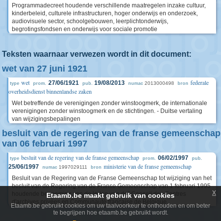
Programmadecreet houdende verschillende maatregelen inzake cultuur,
kinderbeleid, culturele infrastructuren, hoger onderwijs en onderzoek,
audiovisuele sector, schoolgebouwen, leerplichtonderwijs,
begrotingsfondsen en onderwijs voor sociale promotie
Teksten waarnaar verwezen wordt in dit document:
wet van 27 juni 1921
wet
federale
27/06/1921
19/08/2013
2013000498
type
prom.
pub.
numac
bron
overheidsdienst binnenlandse zaken
Wet betreffende de verenigingen zonder winstoogmerk, de internationale
verenigingen zonder winstoogmerk en de stichtingen. - Duitse vertaling
van wijzigingsbepalingen
besluit van de regering van de franse gemeenschap
van 06 februari 1997
besluit van de regering van de franse gemeenschap
06/02/1997
type
prom.
pub.
ministerie van de franse gemeenschap
25/06/1997
1997029111
numac
bron
Besluit van de Regering van de Franse Gemeenschap tot wijziging van het
besluit van de Regering van de Franse Gemeenschap van 1 februari 1995
x
houdende benoeming van de leden van de" Conseil des Centres
Etaamb.be maakt gebruik van cookies
d'archives privées en Communauté française de Belgique
Etaamb.be gebruikt cookies om uw taalvoorkeur te onthouden en om beter
te begrijpen hoe etaamb.be gebruikt wordt.