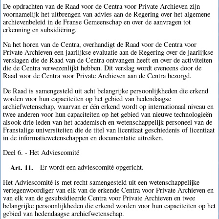
De opdrachten van de Raad voor de Centra voor Private Archieven zijn
voornamelijk het uitbrengen van advies aan de Regering over het algemene
archievenbeleid in de Franse Gemeenschap en over de aanvragen tot
erkenning en subsidiëring.
Na het horen van de Centra, overhandigt de Raad voor de Centra voor
Private Archieven een jaarlijkse evaluatie aan de Regering over de jaarlijkse
verslagen die de Raad van de Centra ontvangen heeft en over de activiteiten
die de Centra verwezenlijkt hebben. Dit verslag wordt eveneens door de
Raad voor de Centra voor Private Archieven aan de Centra bezorgd.
De Raad is samengesteld uit acht belangrijke persoonlijkheden die erkend
worden voor hun capaciteiten op het gebied van hedendaagse
archiefwetenschap, waarvan er één erkend wordt op internationaal niveau en
twee anderen voor hun capaciteiten op het gebied van nieuwe technologieën
alsook drie leden van het academisch en wetenschappelijk personeel van de
Franstalige universiteiten die de titel van licentiaat geschiedenis of licentiaat
in de informatiewetenschappen en documentatie uitreiken.
Deel 6. - Het Adviescomité
Art. 11.
Er wordt een adviescomité opgericht.
Het Adviescomité is met recht samengesteld uit een wetenschappelijke
vertegenwoordiger van elk van de erkende Centra voor Private Archieven en
van elk van de gesubsidieerde Centra voor Private Archieven en twee
belangrijke persoonlijkheden die erkend worden voor hun capaciteiten op het
gebied van hedendaagse archiefwetenschap.