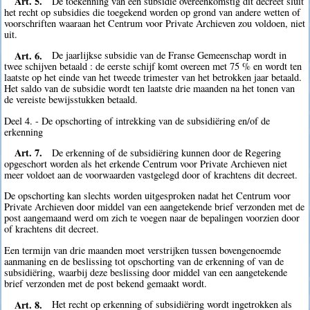
Art. 5.
De toekenning van een subsidie overeenkomstig dit decreet sluit
het recht op subsidies die toegekend worden op grond van andere wetten of
voorschriften waaraan het Centrum voor Private Archieven zou voldoen, niet
uit.
Art. 6.
De jaarlijkse subsidie van de Franse Gemeenschap wordt in
twee schijven betaald : de eerste schijf komt overeen met 75 % en wordt ten
laatste op het einde van het tweede trimester van het betrokken jaar betaald.
Het saldo van de subsidie wordt ten laatste drie maanden na het tonen van
de vereiste bewijsstukken betaald.
Deel 4. - De opschorting of intrekking van de subsidiëring en/of de
erkenning
Art. 7.
De erkenning of de subsidiëring kunnen door de Regering
opgeschort worden als het erkende Centrum voor Private Archieven niet
meer voldoet aan de voorwaarden vastgelegd door of krachtens dit decreet.
De opschorting kan slechts worden uitgesproken nadat het Centrum voor
Private Archieven door middel van een aangetekende brief verzonden met de
post aangemaand werd om zich te voegen naar de bepalingen voorzien door
of krachtens dit decreet.
Een termijn van drie maanden moet verstrijken tussen bovengenoemde
aanmaning en de beslissing tot opschorting van de erkenning of van de
subsidiëring, waarbij deze beslissing door middel van een aangetekende
brief verzonden met de post bekend gemaakt wordt.
Art. 8.
Het recht op erkenning of subsidiëring wordt ingetrokken als