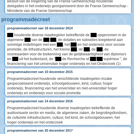
Besluit van de Regering van de Franse Gemeenschap houdende
delegaties in het onderwijs georganiseerd door de Franse Gemeenschap -
Ministerie van de Franse Gemeenschap
programmadecreet
programmadecreet van 18 december 2014
****
houdende diverse maatregelen betreffende de
****
opgenomen in de
algemene
****
van de
****
****
, de dotaties en subsidies toegekend aan
sommige instellingen met een
****
, het
****
en het onderwijs voor sociale
promotie, de Infrastructuren, het Kleine
****
, de
****
, de
****
, de
voorwaarden voor de toekenning van de gelijkwaardigheid van diploma's
en
****
uit het buitenland, de "
****
de Recherche et
****
'
****
supérieur ", de
financiering van het universitair hoger onderwijs en het Onderzoek (1)
programmadecreet van 10 december 2015
Programmadecreet houdende verschillende maatregelen inzake
gespecialiseerd onderwijs, schoolgebouwen, kind, cultuur, hoger
onderwijs, financiering van het universitair en niet-universitair hoger
onderwijs en onderwijs voor sociale promotie
programmadecreet van 14 december 2016
Programmadecreet houdende diverse maatregelen betreffende de
audiovisuele sector en media, de algemene zaken, de begrotingsfondsen,
de culturele infrastructuren, cultuur, het kind, de schoolgebouwen, het
hoger onderwijs en het onderzoek
programmadecreet van 20 december 2017