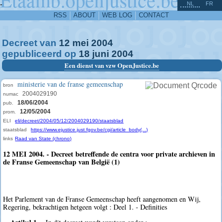
^
-
NL
FR
RSS
ABOUT
WEB LOG
CONTACT
Decreet van
12
mei
2004
gepubliceerd op
18
juni
2004
Een dienst van vzw OpenJustice.be
ministerie van de franse gemeenschap
bron
2004029190
numac
18/06/2004
pub.
12/05/2004
prom.
ELI
eli/decreet/2004/05/12/2004029190/staatsblad
staatsblad
https://www.ejustice.just.fgov.be/cgi/article_body(...)
links
Raad van State (chrono)
12 MEI 2004. - Decreet betreffende de centra voor private archieven in
de Franse Gemeenschap van België (1)
Het Parlement van de Franse Gemeenschap heeft aangenomen en Wij,
Regering, bekrachtigen hetgeen volgt : Deel 1. - Definities