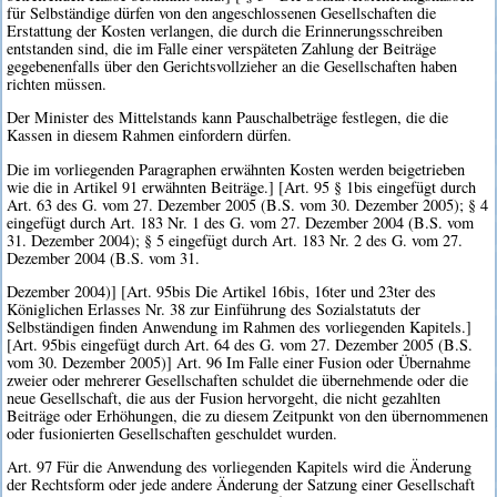
für Selbständige dürfen von den angeschlossenen Gesellschaften die
Erstattung der Kosten verlangen, die durch die Erinnerungsschreiben
entstanden sind, die im Falle einer verspäteten Zahlung der Beiträge
gegebenenfalls über den Gerichtsvollzieher an die Gesellschaften haben
richten müssen.
Der Minister des Mittelstands kann Pauschalbeträge festlegen, die die
Kassen in diesem Rahmen einfordern dürfen.
Die im vorliegenden Paragraphen erwähnten Kosten werden beigetrieben
wie die in Artikel 91 erwähnten Beiträge.] [Art. 95 § 1bis eingefügt durch
Art. 63 des G. vom 27. Dezember 2005 (B.S. vom 30. Dezember 2005); § 4
eingefügt durch Art. 183 Nr. 1 des G. vom 27. Dezember 2004 (B.S. vom
31. Dezember 2004); § 5 eingefügt durch Art. 183 Nr. 2 des G. vom 27.
Dezember 2004 (B.S. vom 31.
Dezember 2004)] [Art. 95bis Die Artikel 16bis, 16ter und 23ter des
Königlichen Erlasses Nr. 38 zur Einführung des Sozialstatuts der
Selbständigen finden Anwendung im Rahmen des vorliegenden Kapitels.]
[Art. 95bis eingefügt durch Art. 64 des G. vom 27. Dezember 2005 (B.S.
vom 30. Dezember 2005)] Art. 96 Im Falle einer Fusion oder Übernahme
zweier oder mehrerer Gesellschaften schuldet die übernehmende oder die
neue Gesellschaft, die aus der Fusion hervorgeht, die nicht gezahlten
Beiträge oder Erhöhungen, die zu diesem Zeitpunkt von den übernommenen
oder fusionierten Gesellschaften geschuldet wurden.
Art. 97 Für die Anwendung des vorliegenden Kapitels wird die Änderung
der Rechtsform oder jede andere Änderung der Satzung einer Gesellschaft