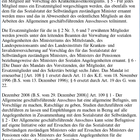
ein Mitglied auf Vorschlag des Krankenkassenkollegiums. § 5 - Für jedes
Mitglied muss ein Ersatzmitglied vorgeschlagen werden, das ebenfalls von
dem für das Sozialstatut der Selbständigen zuständigen Minister ernannt
werden muss und das in Abwesenheit des ordentlichen Mitglieds an den
Arbeiten des Allgemeinen geschäftsführenden Ausschusses teilnimmt.
Die Ersatzmitglieder für die in § 2 Nr. 3, 6 und 7 erwähnten Mitglieder
werden jeweils unter den leitenden Beamten der Verwaltung der sozialen
Angelegenheiten des Ministeriums des Mittelstands, des
Landespensionsamts und des Landesinstituts für Kranken- und
Invalidenversicherung auf Vorschlag des für das Sozialstatut der
Selbständigen zuständigen Ministers, des Ministers der Pensionen
beziehungsweise des Ministers der Sozialen Angelegenheiten ernannt. § 6 -
[Die Dauer des Mandats des Vorsitzenden, der Mitglieder, der
Ersatzmitglieder und des Sekretärs beträgt sechs Jahre. Das Mandat ist
erneuerbar.] [Art. 108 § 1 ersetzt durch Art. 11 des K.E. vom 18. November
1996 (B.S. vom 13. Dezember 1996); § 6 ersetzt durch Art. 19 des G. vom
22.
Dezember 2008 (B.S. vom 29. Dezember 2008)] Art. 109 § 1 - Der
Allgemeine geschäftsführende Ausschuss hat eine allgemeine Befugnis, um
Vorschläge zu machen, Ratschläge zu geben, Studien durchzuführen oder
durchführen zu lassen und Empfehlungen zu machen in Bezug auf alle
Angelegenheiten in Zusammenhang mit dem Sozialstatut der Selbständigen.
§ 2 - Der Allgemeine geschäftsführende Ausschuss kann seine Befugnisse
auf eigene Initiative oder auf Ersuchen des für das Sozialstatut der
Selbständigen zuständigen Ministers oder auf Ersuchen des Ministers der
Pensionen oder des Ministers der Sozialen Angelegenheiten für die
Angelegenheiten, die sie betreffen, ausüben.