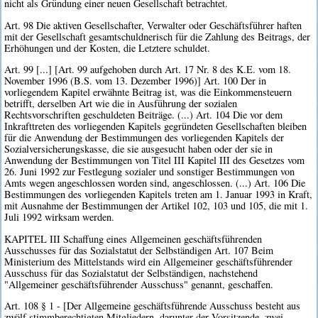
nicht als Gründung einer neuen Gesellschaft betrachtet.
Art. 98 Die aktiven Gesellschafter, Verwalter oder Geschäftsführer haften
mit der Gesellschaft gesamtschuldnerisch für die Zahlung des Beitrags, der
Erhöhungen und der Kosten, die Letztere schuldet.
Art. 99 [...] [Art. 99 aufgehoben durch Art. 17 Nr. 8 des K.E. vom 18.
November 1996 (B.S. vom 13. Dezember 1996)] Art. 100 Der in
vorliegendem Kapitel erwähnte Beitrag ist, was die Einkommensteuern
betrifft, derselben Art wie die in Ausführung der sozialen
Rechtsvorschriften geschuldeten Beiträge. (...) Art. 104 Die vor dem
Inkrafttreten des vorliegenden Kapitels gegründeten Gesellschaften bleiben
für die Anwendung der Bestimmungen des vorliegenden Kapitels der
Sozialversicherungskasse, die sie ausgesucht haben oder der sie in
Anwendung der Bestimmungen von Titel III Kapitel III des Gesetzes vom
26. Juni 1992 zur Festlegung sozialer und sonstiger Bestimmungen von
Amts wegen angeschlossen worden sind, angeschlossen. (...) Art. 106 Die
Bestimmungen des vorliegenden Kapitels treten am 1. Januar 1993 in Kraft,
mit Ausnahme der Bestimmungen der Artikel 102, 103 und 105, die mit 1.
Juli 1992 wirksam werden.
KAPITEL III Schaffung eines Allgemeinen geschäftsführenden
Ausschusses für das Sozialstatut der Selbständigen Art. 107 Beim
Ministerium des Mittelstands wird ein Allgemeiner geschäftsführender
Ausschuss für das Sozialstatut der Selbständigen, nachstehend
"Allgemeiner geschäftsführender Ausschuss" genannt, geschaffen.
Art. 108 § 1 - [Der Allgemeine geschäftsführende Ausschuss besteht aus
zwölf stimmberechtigten Mitgliedern, darunter der Vorsitzende, zwei