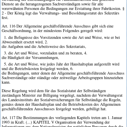
Dienste an die herangezogenen Sachverständigen sowie für alle
vorerwähnten Personen die Bedingungen zur Erstattung ihrer Fahrtkosten. §
2 - Der König legt das Verwaltungs- und Besoldungsstatut des Sekretärs
fest.
Art. 116 Der Allgemeine geschäftsführende Ausschuss gibt sich eine
Geschäftsordnung, in der mindestens Folgendes geregelt wird:
1. die Befugnisse des Vorsitzenden sowie die Art und Weise, wie er bei
Abwesenheit ersetzt wird, 2.
die Aufgaben und die Arbeitsweise des Sekretariats,
3. die Art und Weise, vorzuladen und zu beraten, 4.
die Häufigkeit der Versammlungen,
5. die Art und Weise, wie jedes Jahr der Haushaltsplan aufgestellt wird
und die Betriebskosten festgelegt werden, 6.
die Bedingungen, unter denen der Allgemeine geschäftsführende Ausschuss
Sachverständige oder ständige oder zeitweilige Arbeitsgruppen hinzuziehen
kann.
Diese Regelung wird dem für das Sozialstatut der Selbständigen
zuständigen Minister zur Billigung vorgelegt, nachdem der Verwaltungsrat
des Landesinstituts der Sozialversicherungen für Selbständige die Regeln,
gemäss denen der Haushaltsplan und die Betriebskosten des Allgemeinen
geschäftsführenden Ausschusses festgelegt werden, gebilligt hat.
Art. 117 Die Bestimmungen des vorliegenden Kapitels treten am 1. Januar
1993 in Kraft. (...) KAPITEL V Organisation der Verwendung der
Informationen aus dem Nationalregister der natürlichen Personen durch die