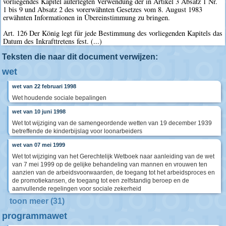
vorliegendes Kapitel auferlegten Verwendung der in Artikel 3 Absatz 1 Nr.
1 bis 9 und Absatz 2 des vorerwähnten Gesetzes vom 8. August 1983
erwähnten Informationen in Übereinstimmung zu bringen.
Art. 126 Der König legt für jede Bestimmung des vorliegenden Kapitels das
Datum des Inkrafttretens fest. (...)
Teksten die naar dit document verwijzen:
wet
wet van 22 februari 1998
Wet houdende sociale bepalingen
wet van 10 juni 1998
Wet tot wijziging van de samengeordende wetten van 19 december 1939
betreffende de kinderbijslag voor loonarbeiders
wet van 07 mei 1999
Wet tot wijziging van het Gerechtelijk Wetboek naar aanleiding van de wet
van 7 mei 1999 op de gelijke behandeling van mannen en vrouwen ten
aanzien van de arbeidsvoorwaarden, de toegang tot het arbeidsproces en
de promotiekansen, de toegang tot een zelfstandig beroep en de
aanvullende regelingen voor sociale zekerheid
toon meer (31)
programmawet