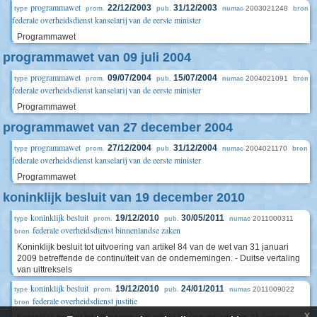
programmawet
22/12/2003
31/12/2003
2003021248
type
prom.
pub.
numac
bron
federale overheidsdienst kanselarij van de eerste minister
Programmawet
programmawet van 09 juli 2004
programmawet
09/07/2004
15/07/2004
2004021091
type
prom.
pub.
numac
bron
federale overheidsdienst kanselarij van de eerste minister
Programmawet
programmawet van 27 december 2004
programmawet
27/12/2004
31/12/2004
2004021170
type
prom.
pub.
numac
bron
federale overheidsdienst kanselarij van de eerste minister
Programmawet
koninklijk besluit van 19 december 2010
koninklijk besluit
19/12/2010
30/05/2011
2011000311
type
prom.
pub.
numac
federale overheidsdienst binnenlandse zaken
bron
Koninklijk besluit tot uitvoering van artikel 84 van de wet van 31 januari
2009 betreffende de continuïteit van de ondernemingen. - Duitse vertaling
van uittreksels
koninklijk besluit
19/12/2010
24/01/2011
2011009022
type
prom.
pub.
numac
federale overheidsdienst justitie
bron
x