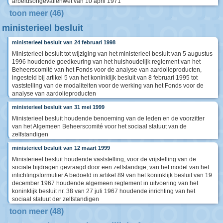
arbeidsongevallenwet van 10 april 1971
toon meer (46)
ministerieel besluit
ministerieel besluit van 24 februari 1998
Ministerieel besluit tot wijziging van het ministerieel besluit van 5 augustus
1996 houdende goedkeuring van het huishoudelijk reglement van het
Beheerscomité van het Fonds voor de analyse van aardolieproducten,
ingesteld bij artikel 5 van het koninklijk besluit van 8 februari 1995 tot
vaststelling van de modaliteiten voor de werking van het Fonds voor de
analyse van aardolieproducten
ministerieel besluit van 31 mei 1999
Ministerieel besluit houdende benoeming van de leden en de voorzitter
van het Algemeen Beheerscomité voor het sociaal statuut van de
zelfstandigen
ministerieel besluit van 12 maart 1999
Ministerieel besluit houdende vaststelling, voor de vrijstelling van de
sociale bijdragen gevraagd door een zelfstandige, van het model van het
inlichtingsformulier A bedoeld in artikel 89 van het koninklijk besluit van 19
december 1967 houdende algemeen reglement in uitvoering van het
koninklijk besluit nr. 38 van 27 juli 1967 houdende inrichting van het
sociaal statuut der zelfstandigen
toon meer (48)