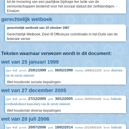
tot de invoering van een jaarlijkse bijdrage ten laste van de
vennootschappen bestemd voor het sociaal statuut der zelfstandigen. -
Erratum
gerechtelijk wetboek
gerechtelijk wetboek van 10 oktober 1967
Gerechtelijk Wetboek, Deel III Officieuze coördinatie in het Duits van de
federale versie
Teksten waarnaar verwezen wordt in dit document:
wet van 25 januari 1999
wet
diensten
25/01/1999
06/02/1999
1999021025
type
prom.
pub.
numac
bron
van de eerste minister
Wet houdende sociale bepalingen
wet van 27 december 2005
wet
federale
27/12/2005
30/12/2005
2005021183
type
prom.
pub.
numac
bron
overheidsdienst kanselarij van de eerste minister
Wet houdende diverse bepalingen
wet van 20 juli 2006
wet
federale
20/07/2006
18/02/2014
2014000104
type
prom.
pub.
numac
bron