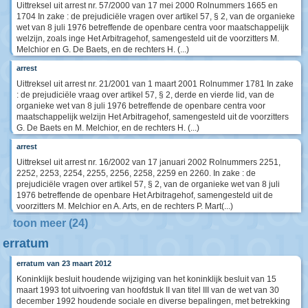
Uittreksel uit arrest nr. 57/2000 van 17 mei 2000 Rolnummers 1665 en
1704 In zake : de prejudiciële vragen over artikel 57, § 2, van de organieke
wet van 8 juli 1976 betreffende de openbare centra voor maatschappelijk
welzijn, zoals inge Het Arbitragehof, samengesteld uit de voorzitters M.
Melchior en G. De Baets, en de rechters H. (...)
arrest
Uittreksel uit arrest nr. 21/2001 van 1 maart 2001 Rolnummer 1781 In zake
: de prejudiciële vraag over artikel 57, § 2, derde en vierde lid, van de
organieke wet van 8 juli 1976 betreffende de openbare centra voor
maatschappelijk welzijn Het Arbitragehof, samengesteld uit de voorzitters
G. De Baets en M. Melchior, en de rechters H. (...)
arrest
Uittreksel uit arrest nr. 16/2002 van 17 januari 2002 Rolnummers 2251,
2252, 2253, 2254, 2255, 2256, 2258, 2259 en 2260. In zake : de
prejudiciële vragen over artikel 57, § 2, van de organieke wet van 8 juli
1976 betreffende de openbare Het Arbitragehof, samengesteld uit de
voorzitters M. Melchior en A. Arts, en de rechters P. Mart(...)
toon meer (24)
erratum
erratum van 23 maart 2012
Koninklijk besluit houdende wijziging van het koninklijk besluit van 15
maart 1993 tot uitvoering van hoofdstuk II van titel III van de wet van 30
december 1992 houdende sociale en diverse bepalingen, met betrekking