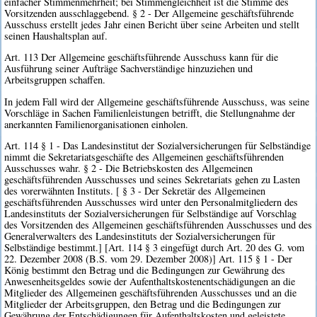
einfacher Stimmenmehrheit; bei Stimmengleichheit ist die Stimme des
Vorsitzenden ausschlaggebend. § 2 - Der Allgemeine geschäftsführende
Ausschuss erstellt jedes Jahr einen Bericht über seine Arbeiten und stellt
seinen Haushaltsplan auf.
Art. 113 Der Allgemeine geschäftsführende Ausschuss kann für die
Ausführung seiner Aufträge Sachverständige hinzuziehen und
Arbeitsgruppen schaffen.
In jedem Fall wird der Allgemeine geschäftsführende Ausschuss, was seine
Vorschläge in Sachen Familienleistungen betrifft, die Stellungnahme der
anerkannten Familienorganisationen einholen.
Art. 114 § 1 - Das Landesinstitut der Sozialversicherungen für Selbständige
nimmt die Sekretariatsgeschäfte des Allgemeinen geschäftsführenden
Ausschusses wahr. § 2 - Die Betriebskosten des Allgemeinen
geschäftsführenden Ausschusses und seines Sekretariats gehen zu Lasten
des vorerwähnten Instituts. [ § 3 - Der Sekretär des Allgemeinen
geschäftsführenden Ausschusses wird unter den Personalmitgliedern des
Landesinstituts der Sozialversicherungen für Selbständige auf Vorschlag
des Vorsitzenden des Allgemeinen geschäftsführenden Ausschusses und des
Generalverwalters des Landesinstituts der Sozialversicherungen für
Selbständige bestimmt.] [Art. 114 § 3 eingefügt durch Art. 20 des G. vom
22. Dezember 2008 (B.S. vom 29. Dezember 2008)] Art. 115 § 1 - Der
König bestimmt den Betrag und die Bedingungen zur Gewährung des
Anwesenheitsgeldes sowie der Aufenthaltskostenentschädigungen an die
Mitglieder des Allgemeinen geschäftsführenden Ausschusses und an die
Mitglieder der Arbeitsgruppen, den Betrag und die Bedingungen zur
Gewährung der Entschädigungen für Aufenthaltskosten und geleistete