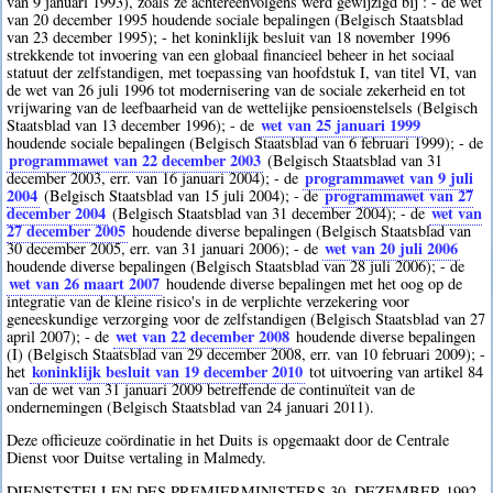
van 9 januari 1993), zoals ze achtereenvolgens werd gewijzigd bij : - de wet
van 20 december 1995 houdende sociale bepalingen (Belgisch Staatsblad
van 23 december 1995); - het koninklijk besluit van 18 november 1996
strekkende tot invoering van een globaal financieel beheer in het sociaal
statuut der zelfstandigen, met toepassing van hoofdstuk I, van titel VI, van
de wet van 26 juli 1996 tot modernisering van de sociale zekerheid en tot
vrijwaring van de leefbaarheid van de wettelijke pensioenstelsels (Belgisch
wet van 25 januari 1999
Staatsblad van 13 december 1996); - de
houdende sociale bepalingen (Belgisch Staatsblad van 6 februari 1999); - de
programmawet van 22 december 2003
(Belgisch Staatsblad van 31
programmawet van 9 juli
december 2003, err. van 16 januari 2004); - de
2004
programmawet van 27
(Belgisch Staatsblad van 15 juli 2004); - de
december 2004
wet van
(Belgisch Staatsblad van 31 december 2004); - de
27 december 2005
houdende diverse bepalingen (Belgisch Staatsblad van
wet van 20 juli 2006
30 december 2005, err. van 31 januari 2006); - de
houdende diverse bepalingen (Belgisch Staatsblad van 28 juli 2006); - de
wet van 26 maart 2007
houdende diverse bepalingen met het oog op de
integratie van de kleine risico's in de verplichte verzekering voor
geneeskundige verzorging voor de zelfstandigen (Belgisch Staatsblad van 27
wet van 22 december 2008
april 2007); - de
houdende diverse bepalingen
(I) (Belgisch Staatsblad van 29 december 2008, err. van 10 februari 2009); -
koninklijk besluit van 19 december 2010
het
tot uitvoering van artikel 84
van de wet van 31 januari 2009 betreffende de continuïteit van de
ondernemingen (Belgisch Staatsblad van 24 januari 2011).
Deze officieuze coördinatie in het Duits is opgemaakt door de Centrale
Dienst voor Duitse vertaling in Malmedy.
DIENSTSTELLEN DES PREMIERMINISTERS 30. DEZEMBER 1992