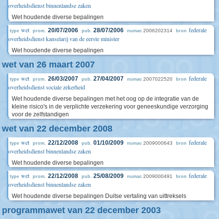
overheidsdienst binnenlandse zaken
Wet houdende diverse bepalingen
wet
federale
20/07/2006
28/07/2006
2006202314
type
prom.
pub.
numac
bron
overheidsdienst kanselarij van de eerste minister
Wet houdende diverse bepalingen
wet van 26 maart 2007
wet
federale
26/03/2007
27/04/2007
2007022520
type
prom.
pub.
numac
bron
overheidsdienst sociale zekerheid
Wet houdende diverse bepalingen met het oog op de integratie van de
kleine risico's in de verplichte verzekering voor geneeskundige verzorging
voor de zelfstandigen
wet van 22 december 2008
wet
federale
22/12/2008
01/10/2009
2009000643
type
prom.
pub.
numac
bron
overheidsdienst binnenlandse zaken
Wet houdende diverse bepalingen
wet
federale
22/12/2008
25/08/2009
2009000491
type
prom.
pub.
numac
bron
overheidsdienst binnenlandse zaken
Wet houdende diverse bepalingen Duitse vertaling van uittreksels
programmawet van 22 december 2003