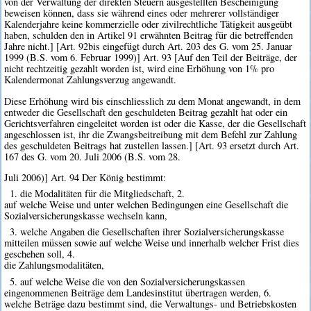
von der Verwaltung der direkten Steuern ausgestellten Bescheinigung
beweisen können, dass sie während eines oder mehrerer vollständiger
Kalenderjahre keine kommerzielle oder zivilrechtliche Tätigkeit ausgeübt
haben, schulden den in Artikel 91 erwähnten Beitrag für die betreffenden
Jahre nicht.] [Art. 92bis eingefügt durch Art. 203 des G. vom 25. Januar
1999 (B.S. vom 6. Februar 1999)] Art. 93 [Auf den Teil der Beiträge, der
nicht rechtzeitig gezahlt worden ist, wird eine Erhöhung von 1% pro
Kalendermonat Zahlungsverzug angewandt.
Diese Erhöhung wird bis einschliesslich zu dem Monat angewandt, in dem
entweder die Gesellschaft den geschuldeten Beitrag gezahlt hat oder ein
Gerichtsverfahren eingeleitet worden ist oder die Kasse, der die Gesellschaft
angeschlossen ist, ihr die Zwangsbeitreibung mit dem Befehl zur Zahlung
des geschuldeten Beitrags hat zustellen lassen.] [Art. 93 ersetzt durch Art.
167 des G. vom 20. Juli 2006 (B.S. vom 28.
Juli 2006)] Art. 94 Der König bestimmt:
1. die Modalitäten für die Mitgliedschaft, 2.
auf welche Weise und unter welchen Bedingungen eine Gesellschaft die
Sozialversicherungskasse wechseln kann,
3. welche Angaben die Gesellschaften ihrer Sozialversicherungskasse
mitteilen müssen sowie auf welche Weise und innerhalb welcher Frist dies
geschehen soll, 4.
die Zahlungsmodalitäten,
5. auf welche Weise die von den Sozialversicherungskassen
eingenommenen Beiträge dem Landesinstitut übertragen werden, 6.
welche Beträge dazu bestimmt sind, die Verwaltungs- und Betriebskosten