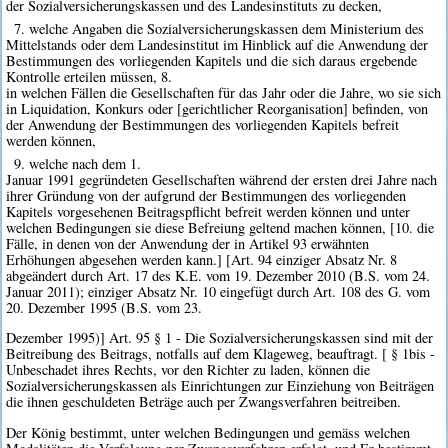
der Sozialversicherungskassen und des Landesinstituts zu decken,
7. welche Angaben die Sozialversicherungskassen dem Ministerium des
Mittelstands oder dem Landesinstitut im Hinblick auf die Anwendung der
Bestimmungen des vorliegenden Kapitels und die sich daraus ergebende
Kontrolle erteilen müssen, 8.
in welchen Fällen die Gesellschaften für das Jahr oder die Jahre, wo sie sich
in Liquidation, Konkurs oder [gerichtlicher Reorganisation] befinden, von
der Anwendung der Bestimmungen des vorliegenden Kapitels befreit
werden können,
9. welche nach dem 1.
Januar 1991 gegründeten Gesellschaften während der ersten drei Jahre nach
ihrer Gründung von der aufgrund der Bestimmungen des vorliegenden
Kapitels vorgesehenen Beitragspflicht befreit werden können und unter
welchen Bedingungen sie diese Befreiung geltend machen können, [10. die
Fälle, in denen von der Anwendung der in Artikel 93 erwähnten
Erhöhungen abgesehen werden kann.] [Art. 94 einziger Absatz Nr. 8
abgeändert durch Art. 17 des K.E. vom 19. Dezember 2010 (B.S. vom 24.
Januar 2011); einziger Absatz Nr. 10 eingefügt durch Art. 108 des G. vom
20. Dezember 1995 (B.S. vom 23.
Dezember 1995)] Art. 95 § 1 - Die Sozialversicherungskassen sind mit der
Beitreibung des Beitrags, notfalls auf dem Klageweg, beauftragt. [ § 1bis -
Unbeschadet ihres Rechts, vor den Richter zu laden, können die
Sozialversicherungskassen als Einrichtungen zur Einziehung von Beiträgen
die ihnen geschuldeten Beträge auch per Zwangsverfahren beitreiben.
Der König bestimmt, unter welchen Bedingungen und gemäss welchen