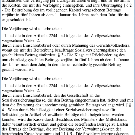
Modalitäten die Verfolgung per Zwangsverfahren erfolgt, und Er bestimmt
die Kosten, die mit der Verfolgung einhergehen, und ihre Übertragung.] § 2
- Die Beitreibung des im vorliegenden Kapitel vorgesehenen Beitrags
verjährt in fünf Jahren ab dem 1. Januar des Jahres nach dem Jahr, für das
er geschuldet ist.
Die Verjährung wird unterbrochen:
1. auf die in den Artikeln 2244 und folgenden des Zivilgesetzbuches
vorgesehene Weise, 2.
durch einen Einschreibebrief oder durch Mahnung des Gerichtsvollziehers,
womit die mit der Beitreibung beauftragte Sozialversicherungskasse den
geschuldeten Beitrag einfordert. § 3 - Die Klage auf Rückforderung des
unrechtmässig gezahlten Beitrags verjährt in fünf Jahren ab dem 1. Januar
des Jahres nach dem Jahr, in dem der unrechtmässig gezahlte Beitrag
gezahlt worden ist.
Die Verjährung wird unterbrochen:
1. auf die in den Artikeln 2244 und folgenden des Zivilgesetzbuches
vorgesehene Weise, 2.
durch einen Einschreibebrief, den die Gesellschaft an die
Sozialversicherungskasse, die den Beitrag eingenommen hat, richtet und mit
dem die Erstattung des unrechtmässig gezahlten Beitrags verlangt wird. [ §
4 - Wenn durch Nachlässigkeit einer Sozialversicherungskasse für
Selbständige in Artikel 91 erwähnte Beiträge nicht beigetrieben werden
konnten, wird die Kasse durch Beschluss des Ministers des Mittelstands
dafür verantwortlich erklärt und gehen die betreffenden Beträge zu Lasten
des Ertrags der Beiträge, die zur Deckung der Verwaltungskosten der
betreffenden Kasse bestimmt sind.] [ § 5 - Die Sozialversicherungskassen