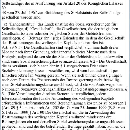
Selbständige, die in Ausführung von Artikel 20 des Königlichen Erlasses
Nr.
38 vom 27. Juli 1967 zur Einführung des Sozialstatuts der Selbständigen
geschaffen worden sind,
c) "Landesinstitut": das Landesinstitut der Sozialversicherungen für
Selbständige, d) "Gesellschaft": die Gesellschaften, die der belgischen
Gesellschaftssteuer oder der belgischen Steuer der Gebietsfremden
unterliegen, e) "Beitragsjahr": jedes Kalenderjahr, in dem die Gesellschaft
den Bestimmungen des vorliegenden Kapitels unterworfen ist.
Art. 89 § 1 - Die Gesellschaften sind verpflichtet, sich innerhalb dreier
Monate nach ihrer Gründung oder innerhalb dreier Monate nach dem
Ereignis, aufgrund dessen sie der Steuer der Gebietsfremden unterworfen
sind, einer Sozialversicherungskasse anzuschliessen. § 2 - Die Gesellschaft,
die es versäumt, sich binnen der in § 1 vorgesehenen Frist einer
Sozialversicherungskasse anzuschliessen, wird vom Landesinstitut per
Einschreibebrief in Verzug gesetzt. Wenn sie sich binnen dreissig Tagen
nach dem Datum des Postversands der Inverzugsetzung nicht freiwillig
einer Sozialversicherungskasse anschliesst, wird sie von Amts wegen der
Nationalen Sozialversicherungshilfskasse für Selbständige angeschlossen. §
3 - [Die Verwaltung der direkten Steuern ist verpflichtet, jedem
Interessehabenden die für die Anwendung des vorliegenden Kapitels
erforderlichen Informationen und Bescheinigungen kostenlos zu besorgen.]
[Art. 89 § 3 ersetzt durch Art. 202 des G. vom 25. Januar 1999 (B.S. vom
6. Februar 1999)] Art. 90 Die Gesellschaften, die in Anwendung der
Bestimmungen des vorliegenden Kapitels während mindestens drei
Beitragsjahren ein und derselben Sozialversicherungskasse angeschlossen
geblieben sind und die die betreffenden Beiträge gezahlt haben, können die