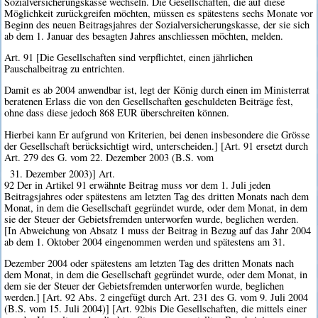
Sozialversicherungskasse wechseln. Die Gesellschaften, die auf diese
Möglichkeit zurückgreifen möchten, müssen es spätestens sechs Monate vor
Beginn des neuen Beitragsjahres der Sozialversicherungskasse, der sie sich
ab dem 1. Januar des besagten Jahres anschliessen möchten, melden.
Art. 91 [Die Gesellschaften sind verpflichtet, einen jährlichen
Pauschalbeitrag zu entrichten.
Damit es ab 2004 anwendbar ist, legt der König durch einen im Ministerrat
beratenen Erlass die von den Gesellschaften geschuldeten Beiträge fest,
ohne dass diese jedoch 868 EUR überschreiten können.
Hierbei kann Er aufgrund von Kriterien, bei denen insbesondere die Grösse
der Gesellschaft berücksichtigt wird, unterscheiden.] [Art. 91 ersetzt durch
Art. 279 des G. vom 22. Dezember 2003 (B.S. vom
31. Dezember 2003)] Art.
92 Der in Artikel 91 erwähnte Beitrag muss vor dem 1. Juli jeden
Beitragsjahres oder spätestens am letzten Tag des dritten Monats nach dem
Monat, in dem die Gesellschaft gegründet wurde, oder dem Monat, in dem
sie der Steuer der Gebietsfremden unterworfen wurde, beglichen werden.
[In Abweichung von Absatz 1 muss der Beitrag in Bezug auf das Jahr 2004
ab dem 1. Oktober 2004 eingenommen werden und spätestens am 31.
Dezember 2004 oder spätestens am letzten Tag des dritten Monats nach
dem Monat, in dem die Gesellschaft gegründet wurde, oder dem Monat, in
dem sie der Steuer der Gebietsfremden unterworfen wurde, beglichen
werden.] [Art. 92 Abs. 2 eingefügt durch Art. 231 des G. vom 9. Juli 2004
(B.S. vom 15. Juli 2004)] [Art. 92bis Die Gesellschaften, die mittels einer