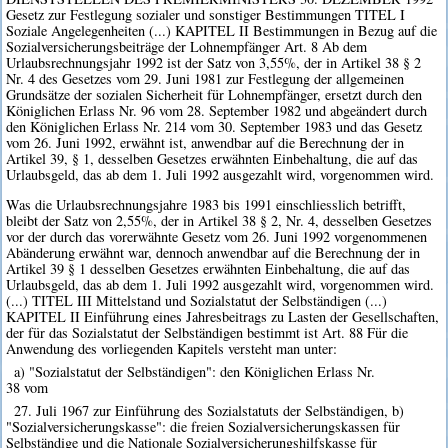
Gesetz zur Festlegung sozialer und sonstiger Bestimmungen TITEL I
Soziale Angelegenheiten (...) KAPITEL II Bestimmungen in Bezug auf die
Sozialversicherungsbeiträge der Lohnempfänger Art. 8 Ab dem
Urlaubsrechnungsjahr 1992 ist der Satz von 3,55%, der in Artikel 38 § 2
Nr. 4 des Gesetzes vom 29. Juni 1981 zur Festlegung der allgemeinen
Grundsätze der sozialen Sicherheit für Lohnempfänger, ersetzt durch den
Königlichen Erlass Nr. 96 vom 28. September 1982 und abgeändert durch
den Königlichen Erlass Nr. 214 vom 30. September 1983 und das Gesetz
vom 26. Juni 1992, erwähnt ist, anwendbar auf die Berechnung der in
Artikel 39, § 1, desselben Gesetzes erwähnten Einbehaltung, die auf das
Urlaubsgeld, das ab dem 1. Juli 1992 ausgezahlt wird, vorgenommen wird.
Was die Urlaubsrechnungsjahre 1983 bis 1991 einschliesslich betrifft,
bleibt der Satz von 2,55%, der in Artikel 38 § 2, Nr. 4, desselben Gesetzes
vor der durch das vorerwähnte Gesetz vom 26. Juni 1992 vorgenommenen
Abänderung erwähnt war, dennoch anwendbar auf die Berechnung der in
Artikel 39 § 1 desselben Gesetzes erwähnten Einbehaltung, die auf das
Urlaubsgeld, das ab dem 1. Juli 1992 ausgezahlt wird, vorgenommen wird.
(...) TITEL III Mittelstand und Sozialstatut der Selbständigen (...)
KAPITEL II Einführung eines Jahresbeitrags zu Lasten der Gesellschaften,
der für das Sozialstatut der Selbständigen bestimmt ist Art. 88 Für die
Anwendung des vorliegenden Kapitels versteht man unter:
a) "Sozialstatut der Selbständigen": den Königlichen Erlass Nr.
38 vom
27. Juli 1967 zur Einführung des Sozialstatuts der Selbständigen, b)
"Sozialversicherungskasse": die freien Sozialversicherungskassen für
Selbständige und die Nationale Sozialversicherungshilfskasse für