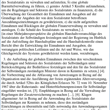
des Sozialstatuts zu verwalten und aufzuteilen, b) eine globale
Barmittelverwaltung zu führen, c) gemäss Artikel 5 Kredite aufzunehmen,
um die Regelungen und Sektoren des Sozialstatuts zu finanzieren, d) die
Überwachung der Gesamtheit der Einnahmen und Ausgaben auf der
Grundlage der Angaben der von dem Sozialstatut betroffenen
Auszahlungseinrichtungen zu gewährleisten, e) die nicht aufgeteilten
Einnahmen und Rücklagen der globalen Finanzverwaltung zu verwalten und
anzulegen, f) die Schuld des Sozialstatuts zu verwalten,] 2.
[in einer Mehrjahresperspektive die globalen Haushaltsvoranschläge des
Sozialstatuts der Selbständigen festzulegen und der Regierung im Hinblick
auf die Aufstellung der Haushaltspläne und die Haushaltskontrolle einen
Bericht über die Entwicklung der Einnahmen und Ausgaben, die
vorrangigen politischen Leitlinien und die Art und Weise, wie das
Gleichgewicht des Systems gewährleistet werden kann, vorzubringen,
3. die Aufteilung der globalen Einnahmen zwischen den verschiedenen
Regelungen und Sektoren des Sozialstatuts der Selbständigen unter
Berücksichtigung der Bedürfnisse festzulegen und den für das Sozialstatut
der Selbständigen zuständigen Minister davon in Kenntnis zu setzen,] [4].
die Vorbereitung und die Abfassung von Anweisungen in Bezug auf die
Organisation und die Ausführung der freien ergänzenden Altersversorgung,
die durch Artikel 52bis des Königlichen Erlasses Nr. 72 vom 10. November
1967 über die Ruhestands- und Hinterbliebenenpensionen für Selbständige
eingeführt worden ist, [5]. Empfehlungen in Bezug auf die Verwaltung der
Regelungen der Zusatzversicherung zu machen [...], [6]. Klagen
allgemeiner Art in Bezug auf die Anwendung des Sozialstatuts der
Selbständigen zur Kenntnis zu nehmen, diese den zuständigen
Einrichtungen zu übermitteln und falls notwendig den Anwendungsorganen