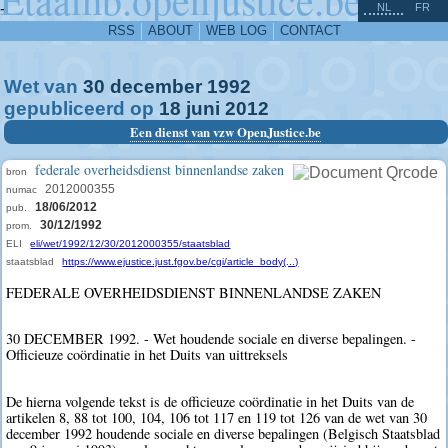
^
-
NL
FR
RSS
ABOUT
WEB LOG
CONTACT
Wet van
30
december
1992
gepubliceerd op
18
juni
2012
Een dienst van vzw OpenJustice.be
federale overheidsdienst binnenlandse zaken
bron
2012000355
numac
18/06/2012
pub.
30/12/1992
prom.
ELI
eli/wet/1992/12/30/2012000355/staatsblad
staatsblad
https://www.ejustice.just.fgov.be/cgi/article_body(...)
FEDERALE OVERHEIDSDIENST BINNENLANDSE ZAKEN
30 DECEMBER 1992. - Wet houdende sociale en diverse bepalingen. -
Officieuze coördinatie in het Duits van uittreksels
De hierna volgende tekst is de officieuze coördinatie in het Duits van de
artikelen 8, 88 tot 100, 104, 106 tot 117 en 119 tot 126 van de wet van 30
december 1992 houdende sociale en diverse bepalingen (Belgisch Staatsblad