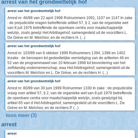
arrest van het grondwettelijk hof
arrest van het grondwettelijk hof
Arrest nr. 46/98 van 22 april 1998 Rolnummers 1091, 1107 en 1147 In zake
: de prejudiciële vragen betreffende artikel 57, § 2, van de organieke wet
van 8 juli 1976 betreffende de openbare centra voor maatschappelijk
welzijn, zoals gewijz Het Arbitragehof, samengesteld uit de voorzitters L.
De Grève en M. Melchior, en de rechters H. (...)
arrest van het grondwettelijk hof
Arrest nr. 103/99 van 6 oktober 1999 Rolnummers 1394, 1398 en 1402
Inzake : de beroepen tot gedeeltelijke vernietiging van de artikelen 46 en
52 van de programmawet van 10 februari 1998 tot bevordering van het
zelfstandig ondernemerschap, waa Het Arbitragehof, samengesteld uit de
voorzitters M. Melchior en L. De Grève, en de rechters H. (...)
arrest van het grondwettelijk hof
Arrest nr. 80/99 van 30 juni 1999 Rolnummer 1330 In zake : de prejudiciële
vraag over artikel 57, § 2, van de organieke wet van 8 juli 1976 betreffende
de openbare centra voor maatschappelijk welzijn, zoals gewijzigd bij
artikel 65 van d Het Arbitragehof, samengesteld uit de voorzitters L. De
Grève en M. Melchior, en de rechters P. (...)
toon meer (3)
arrest
arrest