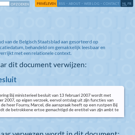
-
-
-
-
PRIVÉLEVEN
RSS
ABOUT
WEB LOG
CONTACT
NL
FR
ud van de Belgisch Staatsblad aan gesorteerd op
icatiedatum, behandeld om gemakkelijk leesbaar en
verrijkt met een relationele context.
aar dit document verwijzen:
esluit
ring Bij ministerieel besluit van 13 februari 2007 wordt met
 2007, op eigen verzoek, eervol ontslag uit zijn functies van
 de heer Fourny, Marcel, die aanspraak heeft op een rustpen Bij
rdt de betrokkene ertoe gemachtigd de eretitel van zijn ambt te
aar verwezen wordt in dit document: