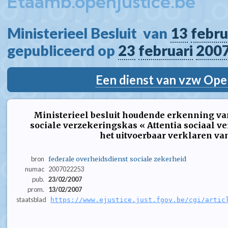
Etaamb.openjustice.be
Ministerieel Besluit  van 
13
febru
gepubliceerd op 
23
februari
200
Een dienst van vzw Ope
Ministerieel besluit houdende erkenning va
sociale verzekeringskas « Attentia sociaal v
het uitvoerbaar verklaren va
bron
federale overheidsdienst sociale zekerheid
numac
2007022253
pub.
23/02/2007
prom.
13/02/2007
staatsblad
https://www.ejustice.just.fgov.be/cgi/artic