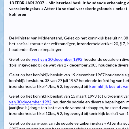
13 FEBRUARI 2007. - Ministerieel besluit houdende erkenning v
verzekeringskas « Attentia sociaal verzekeringsfonds » belast
kohieren
De Minister van Middenstand, Gelet op het koninklijk besluit nr. 38
het sociaal statuut der zelfstandigen, inzonderheid artikel 20, § 7,
houdende diverse bepalingen;
Gelet op de
wet van 30 december 1992
houdende sociale en diver
1bis, ingevoegd bij de wet van 27 december 2005 houdende divers
Gelet op het koninklijk besluit van 19 december 1967 houdende al
koninklijk besluit nr. 38 van 27 juli 1967 houdende inrichting van he
inzonderheid artikel 47bis, § 2, ingevoegd bij
koninklijk besluit v
Gelet op het koninklijk besluit van 15 maart 1993 tot uitvoering van
van 30 december 1992
houdende sociale en diverse bepalingen, m
jaarlijkse bijdrage ten laste van de vennootschappen, bestemd voor
inzonderheid artikel 10bis, § 2, ingevoegd bij koninklijk besluit van 
Gelet op de aanvraag van de sociale verzekeringskas « Attentia soc
2007 tot erkenning van haar personeelsleden aangewezen om de ko