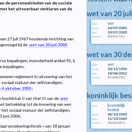
an de personeelsleden van de sociale
 met het uitvoerbaar verklaren van de
wet van 20 jul
wet
type
20/07/2005
prom.
29/07/2005
pub.
2005021101
numac
 van 27 juli 1967 houdende inrichting van
 ingevoegd bij de
wet van 20 juli 2005
wet van 30 d
se bepalingen, inzonderheid artikel 95, §
wet
type
e bepalingen;
30/12/1992
prom.
18/06/2012
pub.
gemeen reglement in uitvoering van het
2012000355
numac
t sociaal statuut der zelfstandigen,
an 4 oktober 2005
;
koninklijk be
 hoofdstuk II van titel III van de
wet
et betrekking tot de invoering van een
koninklijk
type
besluit
 het sociaal statuut der zelfstandigen,
04/10/2005
prom.
13 juni 2006;
11/10/2005
pub.
2005022871
numac
iaal verzekeringsfonds » van 18 januari
hieren uitvoerbaar te verklaren;