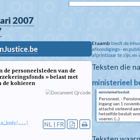
ari
2007
7
Etaamb
biedt de inho
nJustice.be
afkondigings- en publ
afprintbaar te zijn, en 
Teksten die n
n de personeelsleden van de
erzekeringsfonds » belast met
ministerieel b
n de kohieren
ministerieel besluit
Personeel. - Pensione
ingang van 1 november
attaché verleend aan
hetzelfde besluit wo
voeren. (...)
le_body(...)
NL | FR
Teksten waarn