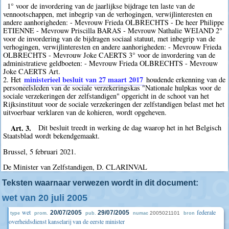
1° voor de invordering van de jaarlijkse bijdrage ten laste van de
vennootschappen, met inbegrip van de verhogingen, verwijlinteresten en
andere aanhorigheden: - Mevrouw Frieda OLBRECHTS - De heer Philippe
ETIENNE - Mevrouw Priscilla BARAS - Mevrouw Nathalie WEIAND 2°
voor de invordering van de bijdragen sociaal statuut, met inbegrip van de
verhogingen, verwijlinteresten en andere aanhorigheden: - Mevrouw Frieda
OLBRECHTS - Mevrouw Joke CAERTS 3° voor de invordering van de
administratieve geldboeten: - Mevrouw Frieda OLBRECHTS - Mevrouw
Joke CAERTS Art.
ministerieel besluit van 27 maart 2017
2. Het
houdende erkenning van de
personeelsleden van de sociale verzekeringskas "Nationale hulpkas voor de
sociale verzekeringen der zelfstandigen" opgericht in de schoot van het
Rijksinstituut voor de sociale verzekeringen der zelfstandigen belast met het
uitvoerbaar verklaren van de kohieren, wordt opgeheven.
Art. 3.
Dit besluit treedt in werking de dag waarop het in het Belgisch
Staatsblad wordt bekendgemaakt.
Brussel, 5 februari 2021.
De Minister van Zelfstandigen, D. CLARINVAL
Teksten waarnaar verwezen wordt in dit document:
wet van 20 juli 2005
wet
federale
20/07/2005
29/07/2005
2005021101
type
prom.
pub.
numac
bron
overheidsdienst kanselarij van de eerste minister