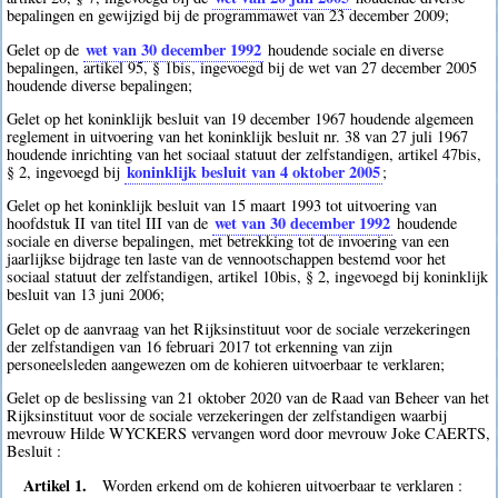
bepalingen en gewijzigd bij de programmawet van 23 december 2009;
wet van 30 december 1992
Gelet op de
houdende sociale en diverse
bepalingen, artikel 95, § 1bis, ingevoegd bij de wet van 27 december 2005
houdende diverse bepalingen;
Gelet op het koninklijk besluit van 19 december 1967 houdende algemeen
reglement in uitvoering van het koninklijk besluit nr. 38 van 27 juli 1967
houdende inrichting van het sociaal statuut der zelfstandigen, artikel 47bis,
koninklijk besluit van 4 oktober 2005
§ 2, ingevoegd bij
;
Gelet op het koninklijk besluit van 15 maart 1993 tot uitvoering van
wet van 30 december 1992
hoofdstuk II van titel III van de
houdende
sociale en diverse bepalingen, met betrekking tot de invoering van een
jaarlijkse bijdrage ten laste van de vennootschappen bestemd voor het
sociaal statuut der zelfstandigen, artikel 10bis, § 2, ingevoegd bij koninklijk
besluit van 13 juni 2006;
Gelet op de aanvraag van het Rijksinstituut voor de sociale verzekeringen
der zelfstandigen van 16 februari 2017 tot erkenning van zijn
personeelsleden aangewezen om de kohieren uitvoerbaar te verklaren;
Gelet op de beslissing van 21 oktober 2020 van de Raad van Beheer van het
Rijksinstituut voor de sociale verzekeringen der zelfstandigen waarbij
mevrouw Hilde WYCKERS vervangen word door mevrouw Joke CAERTS,
Besluit :
Artikel 1.
Worden erkend om de kohieren uitvoerbaar te verklaren :