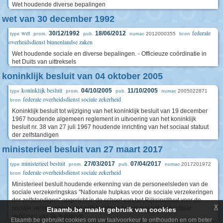
Wet houdende diverse bepalingen
wet van 30 december 1992
wet
federale
30/12/1992
18/06/2012
2012000355
type
prom.
pub.
numac
bron
overheidsdienst binnenlandse zaken
Wet houdende sociale en diverse bepalingen. - Officieuze coördinatie in
het Duits van uittreksels
koninklijk besluit van 04 oktober 2005
koninklijk besluit
04/10/2005
11/10/2005
2005022871
type
prom.
pub.
numac
federale overheidsdienst sociale zekerheid
bron
Koninklijk besluit tot wijziging van het koninklijk besluit van 19 december
1967 houdende algemeen reglement in uitvoering van het koninklijk
besluit nr. 38 van 27 juli 1967 houdende inrichting van het sociaal statuut
der zelfstandigen
ministerieel besluit van 27 maart 2017
ministerieel besluit
27/03/2017
07/04/2017
2017201972
type
prom.
pub.
numac
federale overheidsdienst sociale zekerheid
bron
Ministerieel besluit houdende erkenning van de personeelsleden van de
sociale verzekeringskas "Nationale hulpkas voor de sociale verzekeringen
der zelfstandigen" opgericht in de schoot van het Rijksinstituut voor de
x
sociale verzekeringen der zelfstandigen belast met het uitvoerbaar
Etaamb.be maakt gebruik van cookies
verklaren van de kohieren
Etaamb.be gebruikt cookies om uw taalvoorkeur te onthouden en om beter