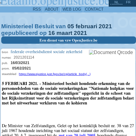
^
-
NL
FR
RSS
ABOUT
WEB LOG
CONTACT
Ministerieel Besluit van
05
februari
2021
gepubliceerd op
16
maart
2021
Een dienst van vzw OpenJustice.be
federale overheidsdienst sociale zekerheid
bron
2021201114
numac
16/03/2021
pub.
05/02/2021
prom.
staatsblad
https://www.ejustice.just.fgov.be/cgi/article_body(...)
5 FEBRUARI 2021. - Ministerieel besluit houdende erkenning van de
personeelsleden van de sociale verzekeringskas "Nationale hulpkas voor
de sociale verzekeringen der zelfstandigen" opgericht in de schoot van
het Rijksinstituut voor de sociale verzekeringen der zelfstandigen belast
met het uitvoerbaar verklaren van de kohieren
De Minister van Zelfstandigen, Gelet op het koninklijk besluit nr. 38 van 27
juli 1967 houdende inrichting van het sociaal statuut der zelfstandigen,
wet van 20 juli 2005
artikel 20, § 7, ingevoegd bij de
houdende diverse