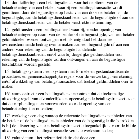
13° domiciliëring : een betalingsdienst voor het debiteren van de
betaalrekening van een betaler, waarbij een betalingstransactie wordt
geïnitieerd door de begunstigde op basis van een door de betaler aan de
begunstigde, aan de betalingsdienstaanbieder van de begunstigde of aan de
betalingsdienstaanbieder van de betaler verstrekte instemming;
14° geldtransfer : een betalingsdienst waarbij, zonder opening van
betaalrekeningen op naam van de betaler of de begunstigde, van een betaler
geldmiddelen worden ontvangen met als enig doel het daarmee
overeenstemmende bedrag over te maken aan een begunstigde of aan een
andere, voor rekening van de begunstigde handelende
betalingsdienstaanbieder, en/of waarbij dergelijke geldmiddelen voor
rekening van de begunstigde worden ontvangen en aan de begunstigde
beschikbaar worden gesteld;
15° betalingssysteem : een systeem met formele en gestandaardiseerde
procedures en gemeenschappelijke regels voor de verwerking, verrekening
en/of afwikkeling van betalingstransacties dat toelaat geldmiddelen over te
maken;
16° raamcontract : een betalingsdienstencontract dat de toekomstige
uitvoering regelt van afzonderlijke en opeenvolgende betalingstransacties en
dat de verplichtingen en voorwaarden voor de opening van een
betaalrekening kan omvatten;
17° werkdag : een dag waarop de relevante betalingsdienstaanbieder van
de betaler of de betalingsdienstaanbieder van de begunstigde die betrokken
is bij de uitvoering van een betalingstransactie toegankelijk is voor de bij de
uitvoering van een betalingstransactie vereiste werkzaamheden;
18° valutadatum : het referentietijdstip dat door een