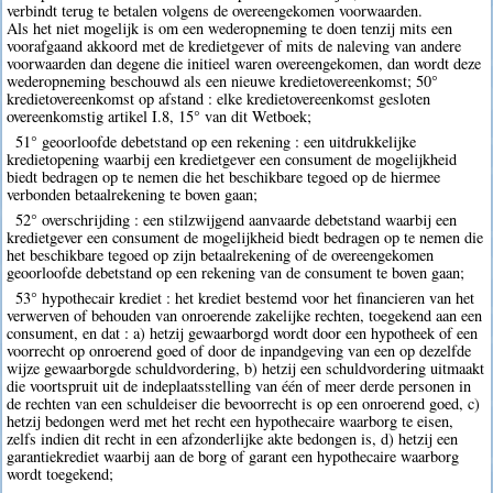
verbindt terug te betalen volgens de overeengekomen voorwaarden.
Als het niet mogelijk is om een wederopneming te doen tenzij mits een
voorafgaand akkoord met de kredietgever of mits de naleving van andere
voorwaarden dan degene die initieel waren overeengekomen, dan wordt deze
wederopneming beschouwd als een nieuwe kredietovereenkomst; 50°
kredietovereenkomst op afstand : elke kredietovereenkomst gesloten
overeenkomstig artikel I.8, 15° van dit Wetboek;
51° geoorloofde debetstand op een rekening : een uitdrukkelijke
kredietopening waarbij een kredietgever een consument de mogelijkheid
biedt bedragen op te nemen die het beschikbare tegoed op de hiermee
verbonden betaalrekening te boven gaan;
52° overschrijding : een stilzwijgend aanvaarde debetstand waarbij een
kredietgever een consument de mogelijkheid biedt bedragen op te nemen die
het beschikbare tegoed op zijn betaalrekening of de overeengekomen
geoorloofde debetstand op een rekening van de consument te boven gaan;
53° hypothecair krediet : het krediet bestemd voor het financieren van het
verwerven of behouden van onroerende zakelijke rechten, toegekend aan een
consument, en dat : a) hetzij gewaarborgd wordt door een hypotheek of een
voorrecht op onroerend goed of door de inpandgeving van een op dezelfde
wijze gewaarborgde schuldvordering, b) hetzij een schuldvordering uitmaakt
die voortspruit uit de indeplaatsstelling van één of meer derde personen in
de rechten van een schuldeiser die bevoorrecht is op een onroerend goed, c)
hetzij bedongen werd met het recht een hypothecaire waarborg te eisen,
zelfs indien dit recht in een afzonderlijke akte bedongen is, d) hetzij een
garantiekrediet waarbij aan de borg of garant een hypothecaire waarborg
wordt toegekend;