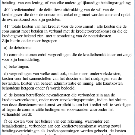
betaling, van een lening, of van elke andere gelijkaardige betalingsregeling;
40° kredietaanbod : de definitieve uitdrukking van de wil van de
kredietgever die door de consument enkel nog moet worden aanvaard opdat
de overeenkomst zou zijn gesloten;
41° totale kosten van het krediet voor de consument : alle kosten die de
consument moet betalen in verband met de kredietovereenkomst en die de
kredietgever bekend zijn, met uitzondering van de notariskosten.
Zijn hierin onder meer begrepen :
a) de debetrente;
b) commissielonen en/of vergoedingen die de kredietbemiddelaar ontvangt
voor zijn bemiddeling;
c) belastingen;
d) vergoedingen van welke aard ook, onder meer, onderzoekskosten,
kosten voor het samenstellen van het dossier en het raadplegen van de
bestanden, kosten van beheer, administratie en inning, alle kaartkosten
behoudens hetgeen onder f) wordt bedoeld;
e) de kosten betreffende nevendiensten die verbonden zijn aan de
kredietovereenkomst, onder meer verzekeringspremies, indien het sluiten
van deze dienstenovereenkomst verplicht is om het krediet zelf te verkrijgen
of tegen de commerciële bedingen en voorwaarden waaronder het
verhandeld wordt;
f) de kosten voor het beheer van een rekening, waaronder een
betaalrekening, verbonden aan een kredietovereenkomst waarop zowel
betalingsverrichtingen als kredietopnemingen worden geboekt, de kosten