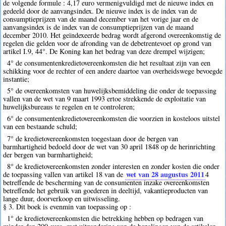
de volgende formule : 4,17 euro vermenigvuldigd met de nieuwe index en
gedeeld door de aanvangsindex. De nieuwe index is de index van de
consumptieprijzen van de maand december van het vorige jaar en de
aanvangsindex is de index van de consumptieprijzen van de maand
december 2010. Het geïndexeerde bedrag wordt afgerond overeenkomstig de
regelen die gelden voor de afronding van de debetrentevoet op grond van
artikel I.9, 44°. De Koning kan het bedrag van deze drempel wijzigen;
4° de consumentenkredietovereenkomsten die het resultaat zijn van een
schikking voor de rechter of een andere daartoe van overheidswege bevoegde
instantie;
5° de overeenkomsten van huwelijksbemiddeling die onder de toepassing
vallen van de wet van 9 maart 1993 ertoe strekkende de exploitatie van
huwelijksbureaus te regelen en te controleren;
6° de consumentenkredietovereenkomsten die voorzien in kosteloos uitstel
van een bestaande schuld;
7° de kredietovereenkomsten toegestaan door de bergen van
barmhartigheid bedoeld door de wet van 30 april 1848 op de herinrichting
der bergen van barmhartigheid;
8° de kredietovereenkomsten zonder interesten en zonder kosten die onder
wet van 28 augustus 2011
de toepassing vallen van artikel 18 van de
4
betreffende de bescherming van de consumenten inzake overeenkomsten
betreffende het gebruik van goederen in deeltijd, vakantieproducten van
lange duur, doorverkoop en uitwisseling.
§ 3. Dit boek is evenmin van toepassing op :
1° de kredietovereenkomsten die betrekking hebben op bedragen van