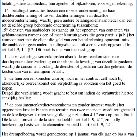
betalingsdienstaanbieders, hun agenten of bijkantoren, voor eigen rekening;
14° betalingstransacties tussen een moederonderneming en haar
dochteronderneming of tussen dochternemingen van dezelfde
moederonderneming, waarbij geen andere betalingsdienstaanbieder dan een
tot dezelfde groep behorende onderneming tussenkomt;
15° diensten van aanbieders bestaande uit het opnemen van contanten via
geldautomaten namens een of meer kaartuitgevers die geen partij zijn bij het
raamcontract met de cliënt die geld van een betaalrekening opneemt, mits
die aanbieders geen andere betalingsdiensten uitvoeren zoals opgesomd in
artikel I.9, 1°. § 2. Dit boek is niet van toepassing op :
1° de verzekeringsovereenkomsten alsook de overeenkomsten voor
doorlopende dienstverlening en doorlopende levering van dezelfde goederen,
waarbij de consument, zolang de diensten of goederen worden geleverd, de
kosten daarvan in termijnen betaalt;
2° de huurovereenkomsten waarbij noch in het contract zelf noch bij
afzonderlijke overeenkomst een verplichting is voorzien om het goed te
kopen.
Dergelijke verplichting wordt geacht te bestaan indien de verhuurder hiertoe
eenzijdig beslist;
3° de consumentenkredietovereenkomsten zonder interest waarbij het
opgenomen krediet binnen een termijn van twee maanden wordt terugbetaald
en de kredietgever kosten vraagt die lager zijn dan 4,17 euro op maandbasis.
Die kosten omvatten de kosten bedoeld in artikel I. 9, 41°, zo nodig
berekend op basis van de elementen bedoeld in artikel I. 9, 42°.
Het drempelbedrag wordt geïndexeerd op 1 januari van elk jaar op basis van