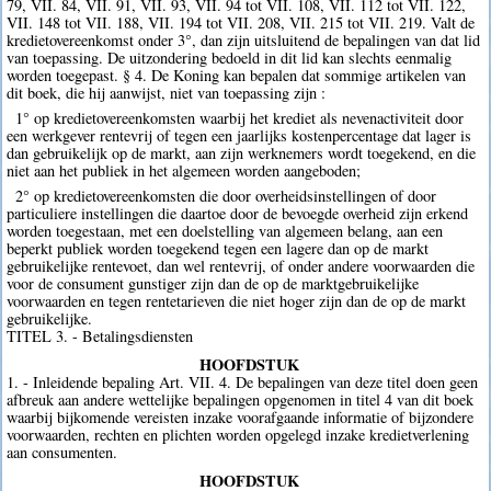
79, VII. 84, VII. 91, VII. 93, VII. 94 tot VII. 108, VII. 112 tot VII. 122,
VII. 148 tot VII. 188, VII. 194 tot VII. 208, VII. 215 tot VII. 219. Valt de
kredietovereenkomst onder 3°, dan zijn uitsluitend de bepalingen van dat lid
van toepassing. De uitzondering bedoeld in dit lid kan slechts eenmalig
worden toegepast. § 4. De Koning kan bepalen dat sommige artikelen van
dit boek, die hij aanwijst, niet van toepassing zijn :
1° op kredietovereenkomsten waarbij het krediet als nevenactiviteit door
een werkgever rentevrij of tegen een jaarlijks kostenpercentage dat lager is
dan gebruikelijk op de markt, aan zijn werknemers wordt toegekend, en die
niet aan het publiek in het algemeen worden aangeboden;
2° op kredietovereenkomsten die door overheidsinstellingen of door
particuliere instellingen die daartoe door de bevoegde overheid zijn erkend
worden toegestaan, met een doelstelling van algemeen belang, aan een
beperkt publiek worden toegekend tegen een lagere dan op de markt
gebruikelijke rentevoet, dan wel rentevrij, of onder andere voorwaarden die
voor de consument gunstiger zijn dan de op de marktgebruikelijke
voorwaarden en tegen rentetarieven die niet hoger zijn dan de op de markt
gebruikelijke.
TITEL 3. - Betalingsdiensten
HOOFDSTUK
1. - Inleidende bepaling Art. VII. 4. De bepalingen van deze titel doen geen
afbreuk aan andere wettelijke bepalingen opgenomen in titel 4 van dit boek
waarbij bijkomende vereisten inzake voorafgaande informatie of bijzondere
voorwaarden, rechten en plichten worden opgelegd inzake kredietverlening
aan consumenten.
HOOFDSTUK