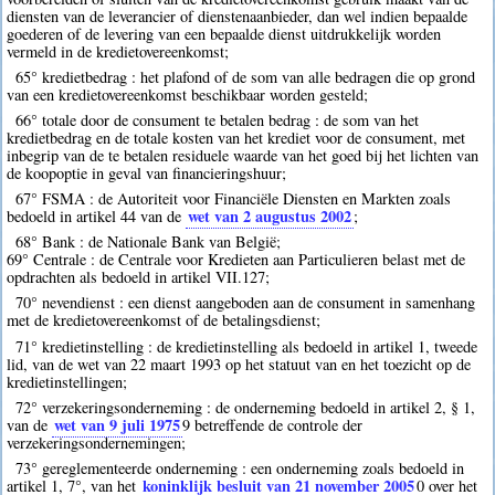
diensten van de leverancier of dienstenaanbieder, dan wel indien bepaalde
goederen of de levering van een bepaalde dienst uitdrukkelijk worden
vermeld in de kredietovereenkomst;
65° kredietbedrag : het plafond of de som van alle bedragen die op grond
van een kredietovereenkomst beschikbaar worden gesteld;
66° totale door de consument te betalen bedrag : de som van het
kredietbedrag en de totale kosten van het krediet voor de consument, met
inbegrip van de te betalen residuele waarde van het goed bij het lichten van
de koopoptie in geval van financieringshuur;
67° FSMA : de Autoriteit voor Financiële Diensten en Markten zoals
wet van 2 augustus 2002
bedoeld in artikel 44 van de
;
68° Bank : de Nationale Bank van België;
69° Centrale : de Centrale voor Kredieten aan Particulieren belast met de
opdrachten als bedoeld in artikel VII.127;
70° nevendienst : een dienst aangeboden aan de consument in samenhang
met de kredietovereenkomst of de betalingsdienst;
71° kredietinstelling : de kredietinstelling als bedoeld in artikel 1, tweede
lid, van de wet van 22 maart 1993 op het statuut van en het toezicht op de
kredietinstellingen;
72° verzekeringsonderneming : de onderneming bedoeld in artikel 2, § 1,
wet van 9 juli 1975
van de
9
betreffende de controle der
verzekeringsondernemingen;
73° gereglementeerde onderneming : een onderneming zoals bedoeld in
koninklijk besluit van 21 november 2005
artikel 1, 7°, van het
0
over het