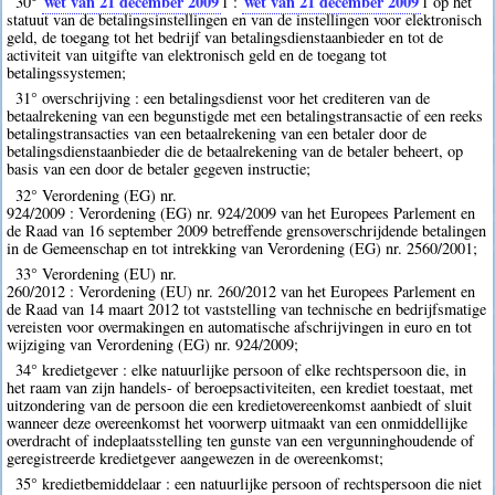
wet van 21 december 2009
wet van 21 december 2009
30°
1
:
1
op het
statuut van de betalingsinstellingen en van de instellingen voor elektronisch
geld, de toegang tot het bedrijf van betalingsdienstaanbieder en tot de
activiteit van uitgifte van elektronisch geld en de toegang tot
betalingssystemen;
31° overschrijving : een betalingsdienst voor het crediteren van de
betaalrekening van een begunstigde met een betalingstransactie of een reeks
betalingstransacties van een betaalrekening van een betaler door de
betalingsdienstaanbieder die de betaalrekening van de betaler beheert, op
basis van een door de betaler gegeven instructie;
32° Verordening (EG) nr.
924/2009 : Verordening (EG) nr. 924/2009 van het Europees Parlement en
de Raad van 16 september 2009 betreffende grensoverschrijdende betalingen
in de Gemeenschap en tot intrekking van Verordening (EG) nr. 2560/2001;
33° Verordening (EU) nr.
260/2012 : Verordening (EU) nr. 260/2012 van het Europees Parlement en
de Raad van 14 maart 2012 tot vaststelling van technische en bedrijfsmatige
vereisten voor overmakingen en automatische afschrijvingen in euro en tot
wijziging van Verordening (EG) nr. 924/2009;
34° kredietgever : elke natuurlijke persoon of elke rechtspersoon die, in
het raam van zijn handels- of beroepsactiviteiten, een krediet toestaat, met
uitzondering van de persoon die een kredietovereenkomst aanbiedt of sluit
wanneer deze overeenkomst het voorwerp uitmaakt van een onmiddellijke
overdracht of indeplaatsstelling ten gunste van een vergunninghoudende of
geregistreerde kredietgever aangewezen in de overeenkomst;
35° kredietbemiddelaar : een natuurlijke persoon of rechtspersoon die niet