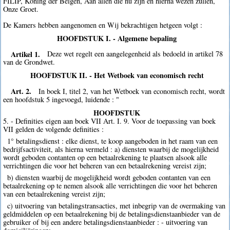
FILIP, Koning der Belgen, Aan allen die nu zijn en hierna wezen zullen,
Onze Groet.
De Kamers hebben aangenomen en Wij bekrachtigen hetgeen volgt :
HOOFDSTUK I. - Algemene bepaling
Artikel 1.
Deze wet regelt een aangelegenheid als bedoeld in artikel 78
van de Grondwet.
HOOFDSTUK II. - Het Wetboek van economisch recht
Art. 2.
In boek I, titel 2, van het Wetboek van economisch recht, wordt
een hoofdstuk 5 ingevoegd, luidende : "
HOOFDSTUK
5. - Definities eigen aan boek VII Art. I. 9. Voor de toepassing van boek
VII gelden de volgende definities :
1° betalingsdienst : elke dienst, te koop aangeboden in het raam van een
bedrijfsactiviteit, als hierna vermeld : a) diensten waarbij de mogelijkheid
wordt geboden contanten op een betaalrekening te plaatsen alsook alle
verrichtingen die voor het beheren van een betaalrekening vereist zijn;
b) diensten waarbij de mogelijkheid wordt geboden contanten van een
betaalrekening op te nemen alsook alle verrichtingen die voor het beheren
van een betaalrekening vereist zijn;
c) uitvoering van betalingstransacties, met inbegrip van de overmaking van
geldmiddelen op een betaalrekening bij de betalingsdienstaanbieder van de
gebruiker of bij een andere betalingsdienstaanbieder : - uitvoering van