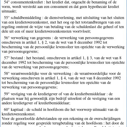
54° consumentenkrediet : het krediet dat, ongeacht de benaming of de
vorm, wordt verstrekt aan een consument en dat geen hypothecair krediet
uitmaakt;
55° schuldbemiddeling : de dienstverlening, met uitsluiting van het sluiten
van een kredietovereenkomst, met het oog op het totstandbrengen van een
regeling omtrent de wijze van betaling van de schuldenlast die geheel of ten
dele uit een of meer kredietovereenkomsten voortvloeit;
56° verwerking van gegevens : de verwerking van persoonsgegevens
omschreven in artikel 1, § 2, van de wet van 8 december 1992 tot
bescherming van de persoonlijke levenssfeer ten opzichte van de verwerking
van persoonsgegevens;
57° bestand : het bestand, omschreven in artikel 1, § 3, van de wet van 8
december 1992 tot bescherming van de persoonlijke levenssfeer ten opzichte
van de verwerking van persoonsgegevens;
58° verantwoordelijke voor de verwerking : de verantwoordelijke voor de
verwerking omschreven in artikel 1, § 4, van de wet van 8 december 1992
tot bescherming van de persoonlijke levenssfeer ten opzichte van de
verwerking van persoonsgegevens;
59° vestiging van de kredietgever of van de kredietbemiddelaar : de
plaatsen waar hij gewoonlijk zijn bedrijf uitoefent of de vestiging van een
andere kredietgever of kredietbemiddelaar;
60° kapitaal : de schuld in hoofdsom die het voorwerp uitmaakt van de
kredietovereenkomst.
Voor de geoorloofde debetstanden op een rekening en de overschrijdingen
zonder regeling voor gespreide terugbetaling van de hoofdsom : het door de