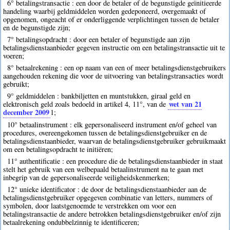
6° betalingstransactie : een door de betaler of de begunstigde geïnitieerde
handeling waarbij geldmiddelen worden gedeponeerd, overgemaakt of
opgenomen, ongeacht of er onderliggende verplichtingen tussen de betaler
en de begunstigde zijn;
7° betalingsopdracht : door een betaler of begunstigde aan zijn
betalingsdienstaanbieder gegeven instructie om een betalingstransactie uit te
voeren;
8° betaalrekening : een op naam van een of meer betalingsdienstgebruikers
aangehouden rekening die voor de uitvoering van betalingstransacties wordt
gebruikt;
9° geldmiddelen : bankbiljetten en muntstukken, giraal geld en
wet van 21
elektronisch geld zoals bedoeld in artikel 4, 11°, van de
december 2009
1
;
10° betaalinstrument : elk gepersonaliseerd instrument en/of geheel van
procedures, overeengekomen tussen de betalingsdienstgebruiker en de
betalingsdienstaanbieder, waarvan de betalingsdienstgebruiker gebruikmaakt
om een betalingsopdracht te initiëren;
11° authentificatie : een procedure die de betalingsdienstaanbieder in staat
stelt het gebruik van een welbepaald betaalinstrument na te gaan met
inbegrip van de gepersonaliseerde veiligheidskenmerken;
12° unieke identificator : de door de betalingsdienstaanbieder aan de
betalingsdienstgebruiker opgegeven combinatie van letters, nummers of
symbolen, door laatstgenoemde te verstrekken om voor een
betalingstransactie de andere betrokken betalingsdienstgebruiker en/of zijn
betaalrekening ondubbelzinnig te identificeren;