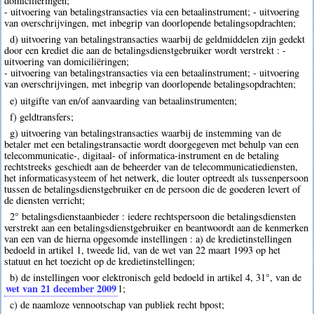
domiciliëringen;
- uitvoering van betalingstransacties via een betaalinstrument; - uitvoering
van overschrijvingen, met inbegrip van doorlopende betalingsopdrachten;
d) uitvoering van betalingstransacties waarbij de geldmiddelen zijn gedekt
door een krediet die aan de betalingsdienstgebruiker wordt verstrekt : -
uitvoering van domiciliëringen;
- uitvoering van betalingstransacties via een betaalinstrument; - uitvoering
van overschrijvingen, met inbegrip van doorlopende betalingsopdrachten;
e) uitgifte van en/of aanvaarding van betaalinstrumenten;
f) geldtransfers;
g) uitvoering van betalingstransacties waarbij de instemming van de
betaler met een betalingstransactie wordt doorgegeven met behulp van een
telecommunicatie-, digitaal- of informatica-instrument en de betaling
rechtstreeks geschiedt aan de beheerder van de telecommunicatiediensten,
het informaticasysteem of het netwerk, die louter optreedt als tussenpersoon
tussen de betalingsdienstgebruiker en de persoon die de goederen levert of
de diensten verricht;
2° betalingsdienstaanbieder : iedere rechtspersoon die betalingsdiensten
verstrekt aan een betalingsdienstgebruiker en beantwoordt aan de kenmerken
van een van de hierna opgesomde instellingen : a) de kredietinstellingen
bedoeld in artikel 1, tweede lid, van de wet van 22 maart 1993 op het
statuut en het toezicht op de kredietinstellingen;
b) de instellingen voor elektronisch geld bedoeld in artikel 4, 31°, van de
wet van 21 december 2009
1
;
c) de naamloze vennootschap van publiek recht bpost;