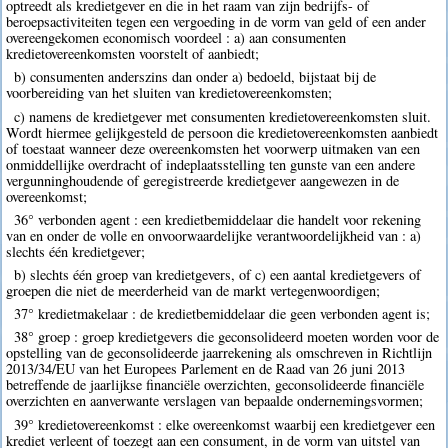
optreedt als kredietgever en die in het raam van zijn bedrijfs- of
beroepsactiviteiten tegen een vergoeding in de vorm van geld of een ander
overeengekomen economisch voordeel : a) aan consumenten
kredietovereenkomsten voorstelt of aanbiedt;
b) consumenten anderszins dan onder a) bedoeld, bijstaat bij de
voorbereiding van het sluiten van kredietovereenkomsten;
c) namens de kredietgever met consumenten kredietovereenkomsten sluit.
Wordt hiermee gelijkgesteld de persoon die kredietovereenkomsten aanbiedt
of toestaat wanneer deze overeenkomsten het voorwerp uitmaken van een
onmiddellijke overdracht of indeplaatsstelling ten gunste van een andere
vergunninghoudende of geregistreerde kredietgever aangewezen in de
overeenkomst;
36° verbonden agent : een kredietbemiddelaar die handelt voor rekening
van en onder de volle en onvoorwaardelijke verantwoordelijkheid van : a)
slechts één kredietgever;
b) slechts één groep van kredietgevers, of c) een aantal kredietgevers of
groepen die niet de meerderheid van de markt vertegenwoordigen;
37° kredietmakelaar : de kredietbemiddelaar die geen verbonden agent is;
38° groep : groep kredietgevers die geconsolideerd moeten worden voor de
opstelling van de geconsolideerde jaarrekening als omschreven in Richtlijn
2013/34/EU van het Europees Parlement en de Raad van 26 juni 2013
betreffende de jaarlijkse financiële overzichten, geconsolideerde financiële
overzichten en aanverwante verslagen van bepaalde ondernemingsvormen;
39° kredietovereenkomst : elke overeenkomst waarbij een kredietgever een
krediet verleent of toezegt aan een consument, in de vorm van uitstel van