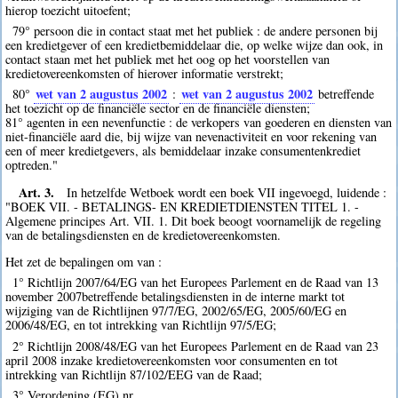
hierop toezicht uitoefent;
79° persoon die in contact staat met het publiek : de andere personen bij
een kredietgever of een kredietbemiddelaar die, op welke wijze dan ook, in
contact staan met het publiek met het oog op het voorstellen van
kredietovereenkomsten of hierover informatie verstrekt;
wet van 2 augustus 2002
wet van 2 augustus 2002
80°
:
betreffende
het toezicht op de financiële sector en de financiële diensten;
81° agenten in een nevenfunctie : de verkopers van goederen en diensten van
niet-financiële aard die, bij wijze van nevenactiviteit en voor rekening van
een of meer kredietgevers, als bemiddelaar inzake consumentenkrediet
optreden."
Art. 3.
In hetzelfde Wetboek wordt een boek VII ingevoegd, luidende :
"BOEK VII. - BETALINGS- EN KREDIETDIENSTEN TITEL 1. -
Algemene principes Art. VII. 1. Dit boek beoogt voornamelijk de regeling
van de betalingsdiensten en de kredietovereenkomsten.
Het zet de bepalingen om van :
1° Richtlijn 2007/64/EG van het Europees Parlement en de Raad van 13
november 2007betreffende betalingsdiensten in de interne markt tot
wijziging van de Richtlijnen 97/7/EG, 2002/65/EG, 2005/60/EG en
2006/48/EG, en tot intrekking van Richtlijn 97/5/EG;
2° Richtlijn 2008/48/EG van het Europees Parlement en de Raad van 23
april 2008 inzake kredietovereenkomsten voor consumenten en tot
intrekking van Richtlijn 87/102/EEG van de Raad;
3° Verordening (EG) nr.