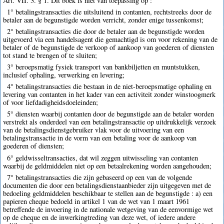
Art. VII. 3. § 1. Dit boek is niet van toepassing op :
1° betalingstransacties die uitsluitend in contanten, rechtstreeks door de
betaler aan de begunstigde worden verricht, zonder enige tussenkomst;
2° betalingstransacties die door de betaler aan de begunstigde worden
uitgevoerd via een handelsagent die gemachtigd is om voor rekening van de
betaler of de begunstigde de verkoop of aankoop van goederen of diensten
tot stand te brengen of te sluiten;
3° beroepsmatig fysiek transport van bankbiljetten en muntstukken,
inclusief ophaling, verwerking en levering;
4° betalingstransacties die bestaan in de niet-beroepsmatige ophaling en
levering van contanten in het kader van een activiteit zonder winstoogmerk
of voor liefdadigheidsdoeleinden;
5° diensten waarbij contanten door de begunstigde aan de betaler worden
verstrekt als onderdeel van een betalingstransactie op uitdrukkelijk verzoek
van de betalingsdienstgebruiker vlak voor de uitvoering van een
betalingstransactie in de vorm van een betaling voor de aankoop van
goederen of diensten;
6° geldwisseltransacties, dat wil zeggen uitwisseling van contanten
waarbij de geldmiddelen niet op een betaalrekening worden aangehouden;
7° betalingstransacties die zijn gebaseerd op een van de volgende
documenten die door een betalingsdienstaanbieder zijn uitgegeven met de
bedoeling geldmiddelen beschikbaar te stellen aan de begunstigde : a) een
papieren cheque bedoeld in artikel 1 van de wet van 1 maart 1961
betreffende de invoering in de nationale wetgeving van de eenvormige wet
op de cheque en de inwerkingtreding van deze wet, of iedere andere