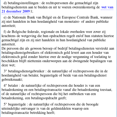
d) betalingsinstellingen : de rechtspersonen die gemachtigd zijn
wet van
betalingsdiensten aan te bieden en uit te voeren overeenkomstig de
21 december 2009
1
;
e) de Nationale Bank van België en de Europese Centrale Bank, wanneer
zij niet handelen in hun hoedanigheid van monetaire- of andere publieke
autoriteit;
f) de Belgische federale, regionale en lokale overheden voor zover zij
krachtens de wetgeving die hun opdrachten regelt en/of hun statuten hiertoe
gemachtigd zijn en zij niet handelen in hun hoedanigheid van publieke
autoriteit.
De persoon die als gewoon beroep of bedrijf betalingsdiensten verstrekt aan
betalingsdienstgebruikers of elektronisch geld levert aan een houder van
elektronisch geld zonder hiertoe over de nodige vergunning of toelating te
beschikken blijft niettemin onderworpen aan de dwingende bepalingen van
deze wet;
3° betalingsdienstgebruiker : de natuurlijke of rechtspersoon die in de
hoedanigheid van betaler, begunstigde of beide van een betalingsdienst
gebruikmaakt;
4° betaler : de natuurlijke of rechtspersoon die houder is van een
betaalrekening en een betalingstransactie vanaf die betaalrekening toestaat,
of de natuurlijke of rechtspersoon die bij het ontbreken van een
betaalrekening, een betalingsopdracht geeft;
5° begunstigde : de natuurlijke of rechtspersoon die de beoogde
uiteindelijke ontvanger is van de geldmiddelen waarop een
betalingstransactie betrekking heeft;