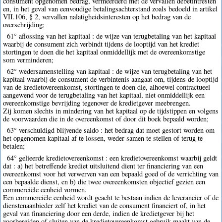
consument opgenomen bedrag, vermeerderd met de vervallen debetintresten
en, in het geval van eenvoudige betalingsachterstand zoals bedoeld in artikel
VII.106, § 2, vervallen nalatigheidsinteresten op het bedrag van de
overschrijding;
61° aflossing van het kapitaal : de wijze van terugbetaling van het kapitaal
waarbij de consument zich verbindt tijdens de looptijd van het krediet
stortingen te doen die het kapitaal onmiddellijk met de overeenkomstige
som verminderen;
62° wedersamenstelling van kapitaal : de wijze van terugbetaling van het
kapitaal waarbij de consument de verbintenis aangaat om, tijdens de looptijd
van de kredietovereenkomst, stortingen te doen die, alhoewel contractueel
aangewend voor de terugbetaling van het kapitaal, niet onmiddellijk een
overeenkomstige bevrijding tegenover de kredietgever meebrengen.
Zij komen slechts in mindering van het kapitaal op de tijdstippen en volgens
de voorwaarden die in de overeenkomst of door dit boek bepaald worden;
63° verschuldigd blijvende saldo : het bedrag dat moet gestort worden om
het opgenomen kapitaal af te lossen, weder samen te stellen of terug te
betalen;
64° gelieerde kredietovereenkomst : een kredietovereenkomst waarbij geldt
dat : a) het betreffende krediet uitsluitend dient ter financiering van een
overeenkomst voor het verwerven van een bepaald goed of de verrichting van
een bepaalde dienst, en b) die twee overeenkomsten objectief gezien een
commerciële eenheid vormen.
Een commerciële eenheid wordt geacht te bestaan indien de leverancier of de
dienstenaanbieder zelf het krediet van de consument financiert of, in het
geval van financiering door een derde, indien de kredietgever bij het
voorbereiden of sluiten van de kredietovereenkomst gebruik maakt van de