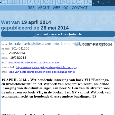
^
-
NL
FR
RSS
ABOUT
WEB LOG
CONTACT
Wet van
19
april
2014
gepubliceerd op
28
mei
2014
Een dienst van vzw OpenJustice.be
federale overheidsdienst economie, k.m.o., middenstand en energie
bron
2014011266
numac
28/05/2014
pub.
19/04/2014
prom.
ELI
eli/wet/2014/04/19/2014011266/staatsblad
staatsblad
https://www.ejustice.just.fgov.be/cgi/article_body(...)
links
Raad van State (chrono)
Kamer (parl. doc.)
Senaat (fiche)
19 APRIL 2014. - Wet houdende invoeging van boek VII "Betalings-
en kredietdiensten" in het Wetboek van economisch recht, houdende
invoeging van de definities eigen aan boek VII en van de straffen voor
de inbreuken op boek VII, in de boeken I en XV van het Wetboek van
economisch recht en houdende diverse andere bepalingen (1)