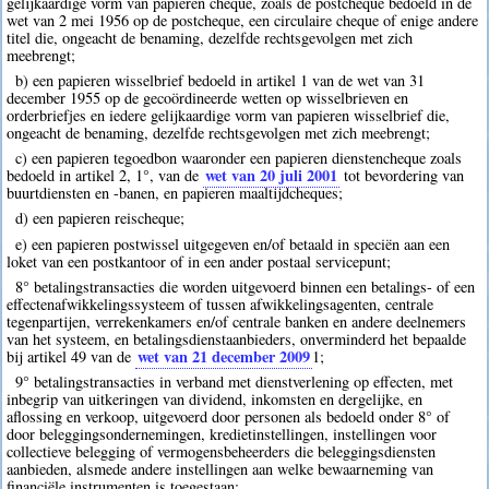
gelijkaardige vorm van papieren cheque, zoals de postcheque bedoeld in de
wet van 2 mei 1956 op de postcheque, een circulaire cheque of enige andere
titel die, ongeacht de benaming, dezelfde rechtsgevolgen met zich
meebrengt;
b) een papieren wisselbrief bedoeld in artikel 1 van de wet van 31
december 1955 op de gecoördineerde wetten op wisselbrieven en
orderbriefjes en iedere gelijkaardige vorm van papieren wisselbrief die,
ongeacht de benaming, dezelfde rechtsgevolgen met zich meebrengt;
c) een papieren tegoedbon waaronder een papieren dienstencheque zoals
wet van 20 juli 2001
bedoeld in artikel 2, 1°, van de
tot bevordering van
buurtdiensten en -banen, en papieren maaltijdcheques;
d) een papieren reischeque;
e) een papieren postwissel uitgegeven en/of betaald in speciën aan een
loket van een postkantoor of in een ander postaal servicepunt;
8° betalingstransacties die worden uitgevoerd binnen een betalings- of een
effectenafwikkelingssysteem of tussen afwikkelingsagenten, centrale
tegenpartijen, verrekenkamers en/of centrale banken en andere deelnemers
van het systeem, en betalingsdienstaanbieders, onverminderd het bepaalde
wet van 21 december 2009
bij artikel 49 van de
1
;
9° betalingstransacties in verband met dienstverlening op effecten, met
inbegrip van uitkeringen van dividend, inkomsten en dergelijke, en
aflossing en verkoop, uitgevoerd door personen als bedoeld onder 8° of
door beleggingsondernemingen, kredietinstellingen, instellingen voor
collectieve belegging of vermogensbeheerders die beleggingsdiensten
aanbieden, alsmede andere instellingen aan welke bewaarneming van
financiële instrumenten is toegestaan;