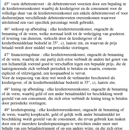
45° vaste debetrentevoet : de debetrentevoet voorzien door een bepaling in
de kredietovereenkomst waarbij de kredietgever en de consument voor de
volledige duur van de kredietovereenkomst een enkele debetrentevoet of voor
deeltermijnen verschillende debetrentevoeten overeenkomen waarvoor
uitsluitend een vast specifiek percentage wordt gebruikt;
46° verkoop op afbetaling : elke kredietovereenkomst, ongeacht de
benaming of de vorm, welke normaal leidt tot de verkrijging van goederen
of levering van diensten, verkocht door de kredietgever of de
kredietbemiddelaar bedoeld in 35°, c), laatste zin, en waarvan de prijs
betaald wordt door middel van periodieke stortingen;
47° financieringshuur : elke kredietovereenkomst, ongeacht de benaming
of de vorm, waarbij de ene partij zich ertoe verbindt de andere het genot van
een lichamelijk roerend goed te verschaffen tegen een bepaalde prijs, die de
laatstgenoemde zich verbindt periodiek te betalen en waarin, eveneens
expliciet of stilzwijgend, een koopaanbod is vervat.
Voor de toepassing van deze wet wordt de verhuurder beschouwd als
kredietgever, of de kredietbemiddelaar bedoeld in 35°, c), laatste zin;
48° lening op afbetaling : elke kredietovereenkomst, ongeacht de benaming
of de vorm, waarbij geld of een ander betaalmiddel ter beschikking wordt
gesteld van een consument, die zich ertoe verbindt de lening terug te betalen
door periodieke stortingen;
49° kredietopening : elke kredietovereenkomst, ongeacht de benaming of
de vorm, waarbij koopkracht, geld of gelijk welk ander betaalmiddel ter
beschikking wordt gesteld van de consument, die ervan gebruik kan maken
door een of meerdere kredietopnemingen te verrichten onder meer met
behulp van een betaalinstrument of op een andere wijze, en die zich ertoe