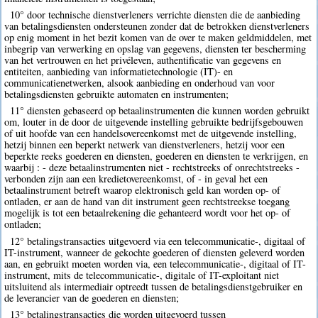
10° door technische dienstverleners verrichte diensten die de aanbieding
van betalingsdiensten ondersteunen zonder dat de betrokken dienstverleners
op enig moment in het bezit komen van de over te maken geldmiddelen, met
inbegrip van verwerking en opslag van gegevens, diensten ter bescherming
van het vertrouwen en het privéleven, authentificatie van gegevens en
entiteiten, aanbieding van informatietechnologie (IT)- en
communicatienetwerken, alsook aanbieding en onderhoud van voor
betalingsdiensten gebruikte automaten en instrumenten;
11° diensten gebaseerd op betaalinstrumenten die kunnen worden gebruikt
om, louter in de door de uitgevende instelling gebruikte bedrijfsgebouwen
of uit hoofde van een handelsovereenkomst met de uitgevende instelling,
hetzij binnen een beperkt netwerk van dienstverleners, hetzij voor een
beperkte reeks goederen en diensten, goederen en diensten te verkrijgen, en
waarbij : - deze betaalinstrumenten niet - rechtstreeks of onrechtstreeks -
verbonden zijn aan een kredietovereenkomst, of - in geval het een
betaalinstrument betreft waarop elektronisch geld kan worden op- of
ontladen, er aan de hand van dit instrument geen rechtstreekse toegang
mogelijk is tot een betaalrekening die gehanteerd wordt voor het op- of
ontladen;
12° betalingstransacties uitgevoerd via een telecommunicatie-, digitaal of
IT-instrument, wanneer de gekochte goederen of diensten geleverd worden
aan, en gebruikt moeten worden via, een telecommunicatie-, digitaal of IT-
instrument, mits de telecommunicatie-, digitale of IT-exploitant niet
uitsluitend als intermediair optreedt tussen de betalingsdienstgebruiker en
de leverancier van de goederen en diensten;
13° betalingstransacties die worden uitgevoerd tussen