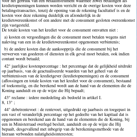
voor het gebruik van een betaalinstrument waarmee zowel betalingen als
kredietopnemingen kunnen worden verricht en de overige kosten voor deze
betalingstransacties, tenzij de opening van de rekening facultatief is en de
kosten voor deze rekening duidelijk en afzonderlijk in de
kredietovereenkomst of een andere met de consument gesloten overeenkomst
zijn vastgesteld.
De totale kosten van het krediet voor de consument omvatten niet :
a) kosten en vergoedingen die de consument moet betalen wegens niet
naleving van een in de kredietovereenkomst opgenomen verbintenis;
b) de andere kosten dan de aankoopprijs die de consument bij het
verwerven van goederen of diensten in elk geval moet betalen, ook indien
contant wordt betaald;
42° jaarlijkse kostenpercentage : het percentage dat de gelijkheid uitdrukt
op jaarbasis, van de geactualiseerde waarden van het geheel van de
verbintenissen van de kredietgever (kredietopnemingen) en de consument
(aflossingen en totale kosten van het krediet voor de consument), bestaand
of toekomstig, en die berekend wordt aan de hand van de elementen die de
Koning aanduidt en op de wijze die Hij bepaalt;
43° reclame : iedere mededeling als bedoeld in artikel I.
8, 13° ;
44° debetrentevoet : de rentevoet, uitgedrukt op jaarbasis en toegepast in
een vast of veranderlijk percentage op het gedeelte van het kapitaal dat is
opgenomen en berekend aan de hand van de elementen die de Koning, bij
een in Ministerraad overlegd besluit, aanduidt en op de wijze die Hij
bepaalt, desgevallend met inbegrip van de berekeningsmethode van de
hieraan verbonden nalatigheidsinteresten;