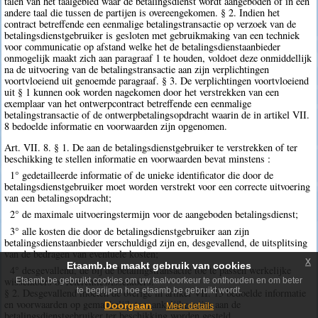
talen van het taalgebied waar de betalingsdienst wordt aangeboden of in een
andere taal die tussen de partijen is overeengekomen. § 2. Indien het
contract betreffende een eenmalige betalingstransactie op verzoek van de
betalingsdienstgebruiker is gesloten met gebruikmaking van een techniek
voor communicatie op afstand welke het de betalingsdienstaanbieder
onmogelijk maakt zich aan paragraaf 1 te houden, voldoet deze onmiddellijk
na de uitvoering van de betalingstransactie aan zijn verplichtingen
voortvloeiend uit genoemde paragraaf. § 3. De verplichtingen voortvloeiend
uit § 1 kunnen ook worden nagekomen door het verstrekken van een
exemplaar van het ontwerpcontract betreffende een eenmalige
betalingstransactie of de ontwerpbetalingsopdracht waarin de in artikel VII.
8 bedoelde informatie en voorwaarden zijn opgenomen.
Art. VII. 8. § 1. De aan de betalingsdienstgebruiker te verstrekken of ter
beschikking te stellen informatie en voorwaarden bevat minstens :
1° gedetailleerde informatie of de unieke identificator die door de
betalingsdienstgebruiker moet worden verstrekt voor een correcte uitvoering
van een betalingsopdracht;
2° de maximale uitvoeringstermijn voor de aangeboden betalingsdienst;
3° alle kosten die door de betalingsdienstgebruiker aan zijn
betalingsdienstaanbieder verschuldigd zijn en, desgevallend, de uitsplitsing
van de bedragen van eventuele kosten;
x
Etaamb.be maakt gebruik van cookies
4° desgevallend, de bij de betalingstransactie toe te passen werkelijke
wisselkoers of referentiewisselkoers.
Etaamb.be gebruikt cookies om uw taalvoorkeur te onthouden en om beter
te begrijpen hoe etaamb.be gebruikt wordt.
§ 2. Desgevallend moeten de overige in artikel VII. 13 bedoelde informatie
en voorwaarden op gemakkelijk toegankelijke wijze aan de
Doorgaan
Meer details
betalingsdienstgebruiker ter beschikking worden gesteld.