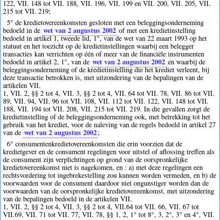
122, VII. 148 tot VII. 188, VII. 196, VII. 199 en VII. 200, VII. 205, VII.
215 tot VII. 219;
5° de kredietovereenkomsten gesloten met een beleggingsonderneming
wet van 2 augustus 2002
bedoeld in de
of met een kredietinstelling
bedoeld in artikel 1, tweede lid, 1°, van de wet van 22 maart 1993 op het
statuut en het toezicht op de kredietinstellingen waarbij een belegger
transacties kan verrichten op één of meer van de financiële instrumenten
wet van 2 augustus 2002
bedoeld in artikel 2, 1°, van de
en waarbij de
beleggingsonderneming of de kredietinstelling die het krediet verleent, bij
deze transactie betrokken is, met uitzondering van de bepalingen van de
artikelen VII.
1, VII. 2, §§ 2 tot 4, VII. 3, §§ 2 tot 4, VII. 64 tot VII. 78, VII. 86 tot VII.
89, VII. 94, VII. 96 tot VII. 108, VII. 112 tot VII. 122, VII. 148 tot VII.
188, VII. 194 tot VII. 208, VII. 215 tot VII. 219. In die gevallen zorgt de
kredietinstelling of de beleggingsonderneming ook, met betrekking tot het
gebruik van het krediet, voor de naleving van de regels bedoeld in artikel 27
wet van 2 augustus 2002
van de
;
6° consumentenkredietovereenkomsten die erin voorzien dat de
kredietgever en de consument regelingen voor uitstel of aflossing treffen als
de consument zijn verplichtingen op grond van de oorspronkelijke
kredietovereenkomst niet is nagekomen, en : a) met deze regelingen een
rechtsvordering tot ingebrekestelling zou kunnen worden vermeden, en b) de
voorwaarden voor de consument daardoor niet ongunstiger worden dan de
voorwaarden van de oorspronkelijke kredietovereenkomst, met uitzondering
van de bepalingen bedoeld in de artikelen VII.
1, VII. 2, §§ 2 tot 4, VII. 3, §§ 2 tot 4, VII.64 tot VII. 66, VII. 67 tot
VII.69, VII. 71 tot VII. 77, VII. 78, §§ 1, 2, 1° tot 8°, 3, 2°, 3° en 4°, VII.