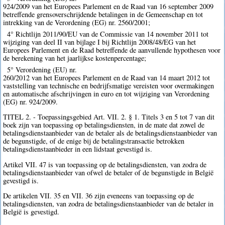
924/2009 van het Europees Parlement en de Raad van 16 september 2009
betreffende grensoverschrijdende betalingen in de Gemeenschap en tot
intrekking van de Verordening (EG) nr. 2560/2001;
4° Richtlijn 2011/90/EU van de Commissie van 14 november 2011 tot
wijziging van deel II van bijlage I bij Richtlijn 2008/48/EG van het
Europees Parlement en de Raad betreffende de aanvullende hypothesen voor
de berekening van het jaarlijkse kostenpercentage;
5° Verordening (EU) nr.
260/2012 van het Europees Parlement en de Raad van 14 maart 2012 tot
vaststelling van technische en bedrijfsmatige vereisten voor overmakingen
en automatische afschrijvingen in euro en tot wijziging van Verordening
(EG) nr. 924/2009.
TITEL 2. - Toepassingsgebied Art. VII. 2. § 1. Titels 3 en 5 tot 7 van dit
boek zijn van toepassing op betalingsdiensten, in de mate dat zowel de
betalingsdienstaanbieder van de betaler als de betalingsdienstaanbieder van
de begunstigde, of de enige bij de betalingstransactie betrokken
betalingsdienstaanbieder in een lidstaat gevestigd is.
Artikel VII. 47 is van toepassing op de betalingsdiensten, van zodra de
betalingsdienstaanbieder van ofwel de betaler of de begunstigde in België
gevestigd is.
De artikelen VII. 35 en VII. 36 zijn eveneens van toepassing op de
betalingsdiensten, van zodra de betalingsdienstaanbieder van de betaler in
België is gevestigd.