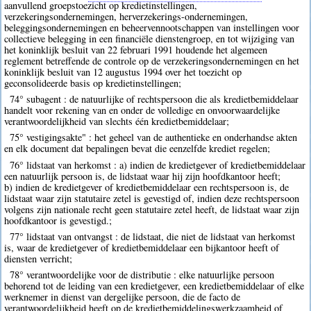
aanvullend groepstoezicht op kredietinstellingen,
verzekeringsondernemingen, herverzekerings-ondernemingen,
beleggingsondernemingen en beheervennootschappen van instellingen voor
collectieve belegging in een financiële dienstengroep, en tot wijziging van
het koninklijk besluit van 22 februari 1991 houdende het algemeen
reglement betreffende de controle op de verzekeringsondernemingen en het
koninklijk besluit van 12 augustus 1994 over het toezicht op
geconsolideerde basis op kredietinstellingen;
74° subagent : de natuurlijke of rechtspersoon die als kredietbemiddelaar
handelt voor rekening van en onder de volledige en onvoorwaardelijke
verantwoordelijkheid van slechts één kredietbemiddelaar;
75° vestigingsakte" : het geheel van de authentieke en onderhandse akten
en elk document dat bepalingen bevat die eenzelfde krediet regelen;
76° lidstaat van herkomst : a) indien de kredietgever of kredietbemiddelaar
een natuurlijk persoon is, de lidstaat waar hij zijn hoofdkantoor heeft;
b) indien de kredietgever of kredietbemiddelaar een rechtspersoon is, de
lidstaat waar zijn statutaire zetel is gevestigd of, indien deze rechtspersoon
volgens zijn nationale recht geen statutaire zetel heeft, de lidstaat waar zijn
hoofdkantoor is gevestigd.;
77° lidstaat van ontvangst : de lidstaat, die niet de lidstaat van herkomst
is, waar de kredietgever of kredietbemiddelaar een bijkantoor heeft of
diensten verricht;
78° verantwoordelijke voor de distributie : elke natuurlijke persoon
behorend tot de leiding van een kredietgever, een kredietbemiddelaar of elke
werknemer in dienst van dergelijke persoon, die de facto de
verantwoordelijkheid heeft op de kredietbemiddelingswerkzaamheid of