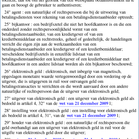
gaan en beoogt de gebruiker te authentiseren;
24° agent : een natuurlijke of rechtspersoon die bij de uitvoering van
betalingsdiensten voor rekening van een betalingsdienstaanbieder optreedt;
25° bijkantoor : een bedrijfszetel die niet het hoofdkantoor is en die een
onderdeel zonder rechtspersoonlijkheid vormt van een
betalingsdienstaanbieder, van een kredietgever of van een
kredietbemiddelaar en rechtstreeks, geheel of gedeeltelijk, de handelingen
verricht die eigen zijn aan de werkzaamheden van een
betalingsdienstaanbieder een kredietgever of een kredietbemiddelaar;
verscheidene bedrijfszetels in eenzelfde lidstaat van een
betalingsdienstaanbieder een kredietgever of een kredietbemiddelaar met
hoofdkantoor in een andere lidstaat worden als één bijkantoor beschouwd;
26° elektronisch geld : elektronisch, met inbegrip van magnetisch,
opgeslagen monetaire waarde vertegenwoordigd door een vordering op de
uitgever, die is uitgegeven in ruil voor ontvangen geld om
betalingstransacties te verrichten en die wordt aanvaard door een andere
natuurlijke of rechtspersoon dan de uitgever van elektronisch geld;
27° uitgever van elektronisch geld : een uitgever van elektronisch geld als
wet van 21 december 2009
bedoeld in artikel 4, 32° van de
1
;
28° instelling voor elektronisch geld : een instelling voor elektronisch geld
wet van 21 december 2009
als bedoeld in artikel 4, 31°, van de
1
;
29° houder van elektronisch geld : een natuurlijke of rechtspersoon die
geld overhandigt aan een uitgever van elektronisch geld in ruil voor de
uitgifte van elektronisch geld door die uitgever;