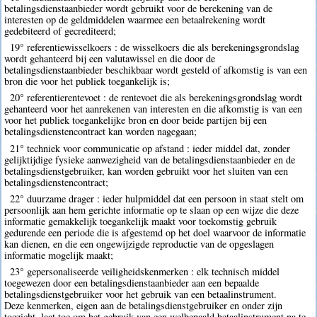
betalingsdienstaanbieder wordt gebruikt voor de berekening van de
interesten op de geldmiddelen waarmee een betaalrekening wordt
gedebiteerd of gecrediteerd;
19° referentiewisselkoers : de wisselkoers die als berekeningsgrondslag
wordt gehanteerd bij een valutawissel en die door de
betalingsdienstaanbieder beschikbaar wordt gesteld of afkomstig is van een
bron die voor het publiek toegankelijk is;
20° referentierentevoet : de rentevoet die als berekeningsgrondslag wordt
gehanteerd voor het aanrekenen van interesten en die afkomstig is van een
voor het publiek toegankelijke bron en door beide partijen bij een
betalingsdienstencontract kan worden nagegaan;
21° techniek voor communicatie op afstand : ieder middel dat, zonder
gelijktijdige fysieke aanwezigheid van de betalingsdienstaanbieder en de
betalingsdienstgebruiker, kan worden gebruikt voor het sluiten van een
betalingsdienstencontract;
22° duurzame drager : ieder hulpmiddel dat een persoon in staat stelt om
persoonlijk aan hem gerichte informatie op te slaan op een wijze die deze
informatie gemakkelijk toegankelijk maakt voor toekomstig gebruik
gedurende een periode die is afgestemd op het doel waarvoor de informatie
kan dienen, en die een ongewijzigde reproductie van de opgeslagen
informatie mogelijk maakt;
23° gepersonaliseerde veiligheidskenmerken : elk technisch middel
toegewezen door een betalingsdienstaanbieder aan een bepaalde
betalingsdienstgebruiker voor het gebruik van een betaalinstrument.
Deze kenmerken, eigen aan de betalingsdienstgebruiker en onder zijn
toezicht, laat toe om het gebruik van een welbepaald betaalinstrument na te