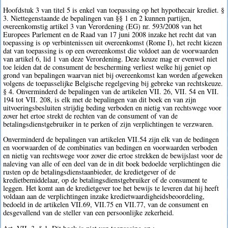
Hoofdstuk 3 van titel 5 is enkel van toepassing op het hypothecair krediet. §
3. Niettegenstaande de bepalingen van §§ 1 en 2 kunnen partijen,
overeenkomstig artikel 3 van Verordening (EG) nr. 593/2008 van het
Europees Parlement en de Raad van 17 juni 2008 inzake het recht dat van
toepassing is op verbintenissen uit overeenkomst (Rome I), het recht kiezen
dat van toepassing is op een overeenkomst die voldoet aan de voorwaarden
van artikel 6, lid 1 van deze Verordening. Deze keuze mag er evenwel niet
toe leiden dat de consument de bescherming verliest welke hij geniet op
grond van bepalingen waarvan niet bij overeenkomst kan worden afgeweken
volgens de toepasselijke Belgische regelgeving bij gebreke van rechtskeuze.
§ 4. Onverminderd de bepalingen van de artikelen VII. 26, VII. 54 en VII.
194 tot VII. 208, is elk met de bepalingen van dit boek en van zijn
uitvoeringsbesluiten strijdig beding verboden en nietig van rechtswege voor
zover het ertoe strekt de rechten van de consument of van de
betalingsdienstgebruiker in te perken of zijn verplichtingen te verzwaren.
Onverminderd de bepalingen van artikelen VII.54 zijn elk van de bedingen
en voorwaarden of de combinaties van bedingen en voorwaarden verboden
en nietig van rechtswege voor zover die ertoe strekken de bewijslast voor de
naleving van alle of een deel van de in dit boek bedoelde verplichtingen die
rusten op de betalingsdienstaanbieder, de kredietgever of de
kredietbemiddelaar, op de betalingsdienstgebruiker of de consument te
leggen. Het komt aan de kredietgever toe het bewijs te leveren dat hij heeft
voldaan aan de verplichtingen inzake kredietwaardigheidsbeoordeling,
bedoeld in de artikelen VII.69, VII.75 en VII.77, van de consument en
desgevallend van de steller van een persoonlijke zekerheid.