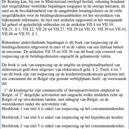
De Koning kan, bij een in Ministerraad overlegd besluit, rekening houdend
met vergelijkbare wettelijke bepalingen toegepast in de overige lidstaten, de
aard en de beschikbaarheid van de aangeboden betalingsdienst en de reële
mogelijkheden voor de betalingsdienstaanbieders tot het verstrekken van
bijkomende informatie, de lijst met artikelen opgesomd in het voorgaande
lid geheel of gedeeltelijk uitbreiden tot de artikelen VII.4 tot VII.19,
VII.21, § 1, VII.22, VII.24 tot VII.27, VII.29 tot VII.33, VII.39 tot VII.41,
VII.48 en VII.55, § 1.
Behoudens andersluidende bepalingen is dit boek van toepassing op de
betalingsdiensten uitgevoerd in euro of in de valuta van een lidstaat buiten
de eurozone. De artikelen VII.35 en VII.36 van dit boek zijn evenwel van
toepassing op de betalingsdiensten ongeacht de gehanteerde valuta.
Dit boek is ook van toepassing op de uitgifte en terugbetaalbaarheid van
elektronisch geld door uitgevers van elektronisch geld. § 2. Titels 4 tot 7
van dit boek zijn van toepassing op de kredietovereenkomsten gesloten met
een consument die in België zijn gewone verblijfplaats heeft, op voorwaarde
dat
1° de kredietgever zijn commerciële of beroepsactiviteiten ontplooit in
België, of 2° dergelijke activiteiten met ongeacht welke middelen richt op
België of op verscheidene landen, met inbegrip van België, en de
overeenkomst onder die activiteiten valt.
Hoofdstuk 1 van titel 4 is enkel van toepassing op het consumentenkrediet.
Hoofdstuk 2 van titel 4 is enkel van toepassing op het hypothecair krediet.
Hoofdstuk 2 van titel 5 is enkel van toepassing op het consumentenkrediet.