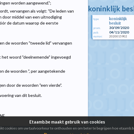
mingen worden aangewend.";
koninklijk be
wordt, vervangen als volgt: "De leden van
 door middel van een uitnodiging
koninklijk
type
 vóór de datum waarop de eerste
besluit
30/09/2020
prom.
04/11/2020
pub.
2020015902
numac
worden de woorden "tweede lid" vervangen
wordt het woord "deelnemende" ingevoegd
orden de woorden ", per aangetekende
ngen door de woorden "een vierde".
oering van dit besluit.
GNE
Etaamb.be maakt gebruik van cookies
kt cookies om uw taalvoorkeur te onthouden en om beter te begrijpen hoe etaamb.b