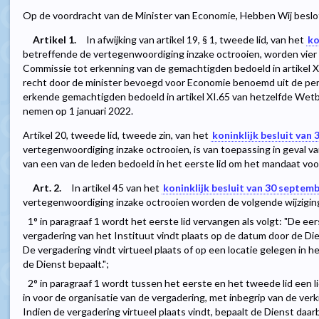
Op de voordracht van de Minister van Economie, Hebben Wij beslot
Artikel 1.
In afwijking van artikel 19, § 1, tweede lid, van het
ko
betreffende de vertegenwoordiging inzake octrooien, worden vier v
Commissie tot erkenning van de gemachtigden bedoeld in artikel
recht door de minister bevoegd voor Economie benoemd uit de per
erkende gemachtigden bedoeld in artikel XI.65 van hetzelfde Wet
nemen op 1 januari 2022.
Artikel 20, tweede lid, tweede zin, van het
koninklijk besluit van
vertegenwoordiging inzake octrooien, is van toepassing in geval va
van een van de leden bedoeld in het eerste lid om het mandaat voor
Art. 2.
In artikel 45 van het
koninklijk besluit van 30 septem
vertegenwoordiging inzake octrooien worden de volgende wijzigi
1° in paragraaf 1 wordt het eerste lid vervangen als volgt: "De e
vergadering van het Instituut vindt plaats op de datum door de Dien
De vergadering vindt virtueel plaats of op een locatie gelegen in 
de Dienst bepaalt.";
2° in paragraaf 1 wordt tussen het eerste en het tweede lid een l
in voor de organisatie van de vergadering, met inbegrip van de verk
Indien de vergadering virtueel plaats vindt, bepaalt de Dienst daar