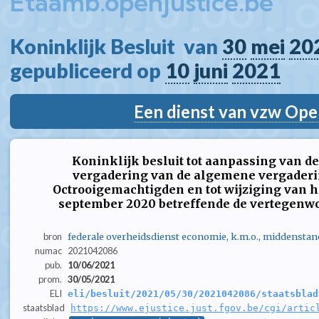
Etaamb.openjustice.be
Koninklijk Besluit  van 
30
mei
20
gepubliceerd op 
10
juni
2021
Een dienst van vzw Ope
Koninklijk besluit tot aanpassing van de
vergadering van de algemene vergaderin
Octrooigemachtigden en tot wijziging van he
september 2020 betreffende de vertegenwo
bron
federale overheidsdienst economie, k.m.o., middenstan
numac
2021042086
pub.
10/06/2021
prom.
30/05/2021
ELI
eli/besluit/2021/05/30/2021042086/staatsblad
staatsblad
https://www.ejustice.just.fgov.be/cgi/artic