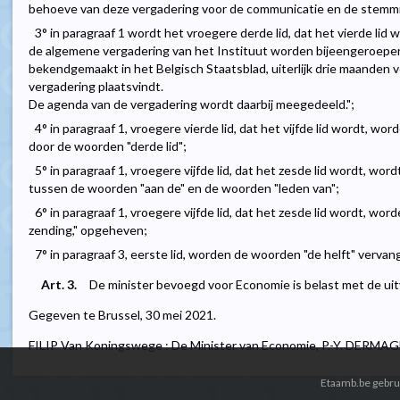
behoeve van deze vergadering voor de communicatie en de stem
3° in paragraaf 1 wordt het vroegere derde lid, dat het vierde lid 
de algemene vergadering van het Instituut worden bijeengeroepen
bekendgemaakt in het Belgisch Staatsblad, uiterlijk drie maanden
vergadering plaatsvindt.
De agenda van de vergadering wordt daarbij meegedeeld.";
4° in paragraaf 1, vroegere vierde lid, dat het vijfde lid wordt, 
door de woorden "derde lid";
5° in paragraaf 1, vroegere vijfde lid, dat het zesde lid wordt, 
tussen de woorden "aan de" en de woorden "leden van";
6° in paragraaf 1, vroegere vijfde lid, dat het zesde lid wordt, w
zending," opgeheven;
7° in paragraaf 3, eerste lid, worden de woorden "de helft" verva
Art. 3.
De minister bevoegd voor Economie is belast met de uitv
Gegeven te Brussel, 30 mei 2021.
FILIP Van Koningswege : De Minister van Economie, P.-Y. DERMA
Etaamb.be gebrui