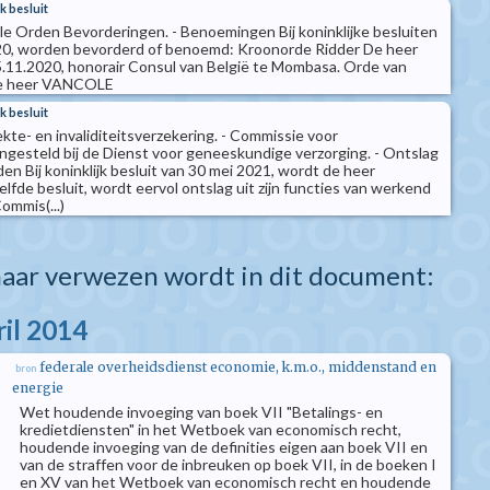
k besluit
ale Orden Bevorderingen. - Benoemingen Bij koninklijke besluiten
0, worden bevorderd of benoemd: Kroonorde Ridder De heer
.11.2020, honorair Consul van België te Mombasa. Orde van
 De heer VANCOLE
k besluit
iekte- en invaliditeitsverzekering. - Commissie voor
ingesteld bij de Dienst voor geneeskundige verzorging. - Ontslag
n Bij koninklijk besluit van 30 mei 2021, wordt de heer
de besluit, wordt eervol ontslag uit zijn functies van werkend
ommis(...)
aar verwezen wordt in dit document:
ril 2014
federale overheidsdienst economie, k.m.o., middenstand en
bron
energie
Wet houdende invoeging van boek VII "Betalings- en
kredietdiensten" in het Wetboek van economisch recht,
houdende invoeging van de definities eigen aan boek VII en
van de straffen voor de inbreuken op boek VII, in de boeken I
en XV van het Wetboek van economisch recht en houdende