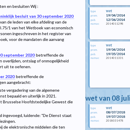
en en besluiten Wij :
wet
type
19/04/2014
ninklijk besluit van 30 september 2020
prom.
12/06/2014
pub.
an de leden van elke afdeling van de
2014011298
numac
 XI.75/1 van het Wetboek van economisch
sonen ingeschreven in het register van
boek, voor de mandaten die aanvang
wet
type
19/04/2014
prom.
19/05/2014
pub.
 30 september 2020
betreffende de
2014011331
numac
n overlijden, ontslag of onmogelijkheid
t uit te oefenen.
ber 2020
betreffende de
ngen aangebracht:
erste vergadering van de algemene
st bepaald en uiterlijk in 2021.
wet van 08 jul
het Brusselse Hoofdstedelijke Gewest die
wet
type
08/07/2018
prom.
id ingevoegd, luidende: "De Dienst staat
19/07/2018
pub.
2018031478
iezingen.
numac
bij de elektronische middelen die ten