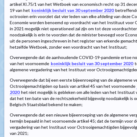
artikel XI.75/1 van het Wetboek van economisch recht op 31 dece
19 van het
koninklijk besluit van 30 september 2020
betreffend
octrooien erin voorziet dat vier leden van elke afdeling van deze 
Economie worden benoemd op voordracht van het Instituut voor O
in 2021 mogelijk niet operationeel zal zijn om tot deze voordrachte
noodzakelijk is erin te voorzien dat de minister bevoegd voor Econ
uit de personen ingeschreven in het register van erkende gemachti
hetzelfde Wetboek, zonder een voordracht van het Instituut;
Overwegende dat de aanhoudende COVID-19-pandemie ertoe noopt 
van het voornoemde
koninklijk besluit van 30 september 2020
t
algemene vergadering van het Instituut voor Octrooigemachtigden 
Overwegende dat bij een eerste bijeenroeping van de algemene ve
Octrooigemachtigden op basis van artikel 45 van het voornoemde
2020
het niet mogelijk is gebleken om alle leden van het Instituu
dat het ten bate van de rechtszekerheid bijgevolg noodzakelijk is 
Belgisch Staatsblad bekend te maken;
Overwegende dat een nieuwe bijeenroeping van de algemene vergad
termijn bepaald in het voornoemde artikel 45; dat de termijn voor 
vergadering van het Instituut voor Octrooigemachtigden bijgevol
van 2021;