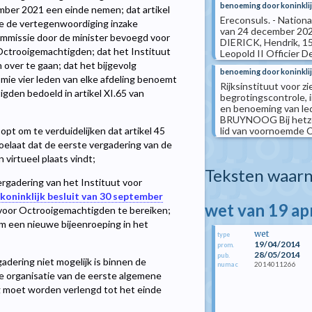
benoeming door koninklij
mber 2021 een einde nemen; dat artikel
Ereconsuls. - Nation
e de vertegenwoordiging inzake
van 24 december 202
Commissie door de minister bevoegd voor
DIERICK, Hendrik, 15
ctrooigemachtigden; dat het Instituut
Leopold II Officier
n over te gaan; dat het bijgevolg
benoeming door koninklij
omie vier leden van elke afdeling benoemt
Rijksinstituut voor z
gden bedoeld in artikel XI.65 van
begrotingscontrole, 
en benoeming van lede
BRUYNOOG Bij hetzelf
lid van voornoemde C
om te verduidelijken dat artikel 45
oelaat dat de eerste vergadering van de
virtueel plaats vindt;
Teksten waarn
rgadering van het Instituut voor
koninklijk besluit van 30 september
wet van 19 ap
t voor Octrooigemachtigden te bereiken;
om een nieuwe bijeenroeping in het
wet
type
19/04/2014
prom.
28/05/2014
pub.
ering niet mogelijk is binnen de
2014011266
numac
de organisatie van de eerste algemene
g moet worden verlengd tot het einde