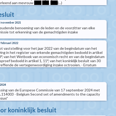
verleend aan mevrouw
****
****
,
****
(...)
esluit
22 november 2021
 houdende benoeming van de leden en de voorzitter van elke
issie tot erkenning van de gemachtigden inzake
7 februari 2022
tot vaststelling voor het jaar 2022 van de begindatum van het
ing in het register van erkende gemachtigden bedoeld in artikel
id, 3°, van het Wetboek van economisch recht en van de begindatum
oef bedoeld in artikel 1, 11°, van het koninklijk besluit van 30
effende de vertegenwoordiging inzake octrooien. - Erratum
 2024
lissing van de Europese Commissie van 17 september 2024 met
 SA.114003 - Belgium Second set of amendments to the capacity
nism"
r koninklijk besluit