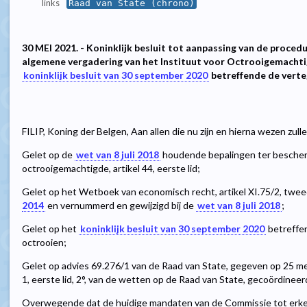
links
Raad van State (chrono)
30 MEI 2021. - Koninklijk besluit tot aanpassing van de proced
algemene vergadering van het Instituut voor Octrooigemachtig
koninklijk besluit van 30 september 2020
betreffende de vert
FILIP, Koning der Belgen, Aan allen die nu zijn en hierna wezen zul
Gelet op de
wet van 8 juli 2018
houdende bepalingen ter bescherm
octrooigemachtigde, artikel 44, eerste lid;
Gelet op het Wetboek van economisch recht, artikel XI.75/2, tweed
2014
en vernummerd en gewijzigd bij de
wet van 8 juli 2018
;
Gelet op het
koninklijk besluit van 30 september 2020
betreffe
octrooien;
Gelet op advies 69.276/1 van de Raad van State, gegeven op 25 mei
1, eerste lid, 2°, van de wetten op de Raad van State, gecoördineer
Overwegende dat de huidige mandaten van de Commissie tot erke