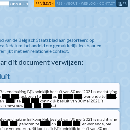
-
-
-
-
PRIVÉLEVEN
RSS
ABOUT
WEB LOG
CONTACT
NL
FR
ud van de Belgisch Staatsblad aan gesorteerd op
icatiedatum, behandeld om gemakkelijk leesbaar en
verrijkt met een relationele context.
aar dit document verwijzen:
luit
Bekendmaking Bij koninklijk besluit van 30 mei 2021 is machtiging
uw
****
,
****
, geboren te
*****
op
**
*****
****
, wonende te
*****
,
an "
****
" te
****
****
koninklijk besluit van 30 mei 2021 is
d aan mevrouw
****
,
****
,
****
(...)
Bekendmaking Bij koninklijk besluit van 30 mei 2021 is machtiging
r
****
,
****
, geboren te
*****
op
**
*****
****
, er wonende, om
r" te veranderen. Bij koninklijk Bij koninklijk besluit van 30 mei