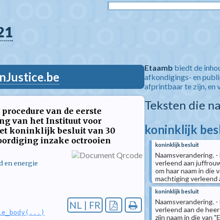
21
Etaamb
biedt de inho
nJustice.be
afkondigings- en publ
afprintbaar te zijn, en 
Teksten die n
 procedure van de eerste
g van het Instituut voor
koninklijk bes
t koninklijk besluit van 30
ordiging inzake octrooien
koninklijk besluit
Naamsverandering. - 
verleend aan juffro
d en energie
om haar naam in die v
machtiging verleen
koninklijk besluit
Naamsverandering. - 
NL | FR
verleend aan de hee
le_body(...)
zijn naam in die van "E