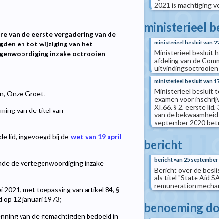
2021 is machtiging 
ministerieel b
ure van de eerste vergadering van de
ministerieel besluit van 
den en tot wijziging van het
Ministerieel besluit
egenwoordiging inzake octrooien
afdeling van de Comm
uitvindingsoctrooien
ministerieel besluit van 1
Ministerieel besluit 
len, Onze Groet.
examen voor inschrijv
XI.66, § 2, eerste l
ing van de titel van
van de bekwaamheidspr
september 2020 betr
e lid, ingevoegd bij de
wet van 19 april
bericht
bericht van 25 september
nde de vertegenwoordiging inzake
Bericht over de bes
als titel "State Aid
remuneration mecha
 2021, met toepassing van artikel 84, §
d op 12 januari 1973;
benoeming doo
nning van de gemachtigden bedoeld in