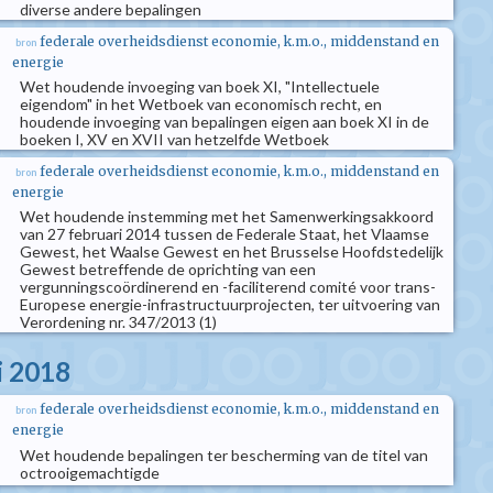
diverse andere bepalingen
federale overheidsdienst economie, k.m.o., middenstand en
bron
energie
Wet houdende invoeging van boek XI, "Intellectuele
eigendom" in het Wetboek van economisch recht, en
houdende invoeging van bepalingen eigen aan boek XI in de
boeken I, XV en XVII van hetzelfde Wetboek
federale overheidsdienst economie, k.m.o., middenstand en
bron
energie
Wet houdende instemming met het Samenwerkingsakkoord
van 27 februari 2014 tussen de Federale Staat, het Vlaamse
Gewest, het Waalse Gewest en het Brusselse Hoofdstedelijk
Gewest betreffende de oprichting van een
vergunningscoördinerend en -faciliterend comité voor trans-
Europese energie-infrastructuurprojecten, ter uitvoering van
Verordening nr. 347/2013 (1)
i 2018
federale overheidsdienst economie, k.m.o., middenstand en
bron
energie
Wet houdende bepalingen ter bescherming van de titel van
octrooigemachtigde