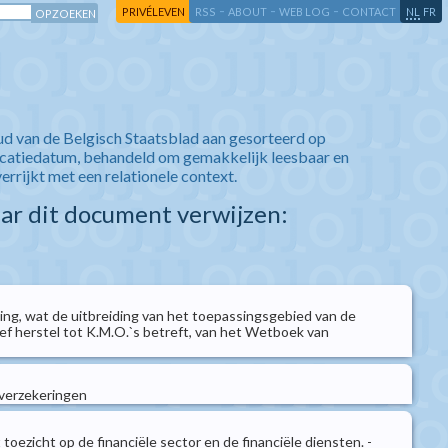
-
-
-
-
PRIVÉLEVEN
RSS
ABOUT
WEB LOG
CONTACT
NL
FR
ud van de Belgisch Staatsblad aan gesorteerd op
icatiedatum, behandeld om gemakkelijk leesbaar en
verrijkt met een relationele context.
aar dit document verwijzen:
ng, wat de uitbreiding van het toepassingsgebied van de
ief herstel tot K.M.O.`s betreft, van het Wetboek van
verzekeringen
oezicht op de financiële sector en de financiële diensten. -