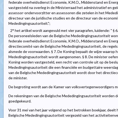
federale overheidsdienst Economie, K.M.O., Middenstand en Energie
vastgesteld na overleg in de Ministerraad het administratief en geld
assessor-ondervoorzitter en assessoren die zetelen in het Mededi
directeur van de juridische studies en de directeur van de econom
Mededingingsautoriteit.";
2° het artikel wordt aangevuld met vier paragrafen, luidende: " § 6
De personeelsleden van de Belgische Mededingingsautoriteit word
federale overheidsdienst Economie, K.M.O., Middenstand en Energi
directiecomité van de Belgische Mededingingsautoriteit, de regels 
alsmede de voorwaarden. § 7. De Koning bepaalt de wijze waarop h
Mededingingsautoriteit wordt aangenomen. § 8. De minister oefent
Koning worden vastgesteld, een recht van controle uit op de beslu
Mededingingsautoriteit die een financiële en budgettaire weersla
van de Belgische Mededingingsautoriteit wordt door het directi
de minister.
De begroting wordt aan de Kamer van volksvertegenwoordigers 
De rekeningen van de Belgische Mededingingsautoriteit worden d
goedgekeurd.
Voor 31 mei van het jaar volgend op het betrokken boekjaar, deelt 
Belgische Mededingingsautoriteit vergezeld van het activiteitenve