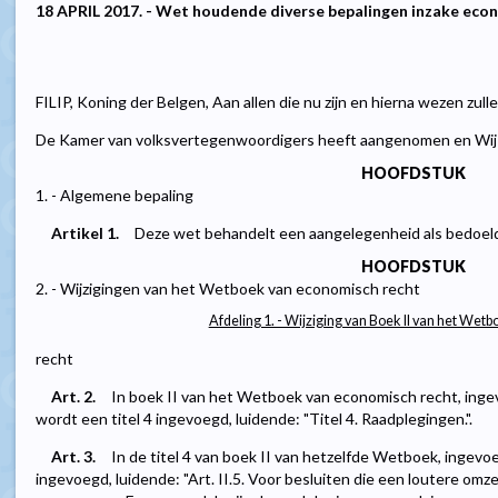
18 APRIL 2017. - Wet houdende diverse bepalingen inzake econ
FILIP, Koning der Belgen, Aan allen die nu zijn en hierna wezen zul
De Kamer van volksvertegenwoordigers heeft aangenomen en Wij b
HOOFDSTUK
1. - Algemene bepaling
Artikel 1.
Deze wet behandelt een aangelegenheid als bedoeld 
HOOFDSTUK
2. - Wijzigingen van het Wetboek van economisch recht
Afdeling 1. - Wijziging van Boek II van het We
recht
Art. 2.
In boek II van het Wetboek van economisch recht, inge
wordt een titel 4 ingevoegd, luidende: "Titel 4. Raadplegingen.".
Art. 3.
In de titel 4 van boek II van hetzelfde Wetboek, ingevoegd
ingevoegd, luidende: "Art. II.5. Voor besluiten die een loutere om