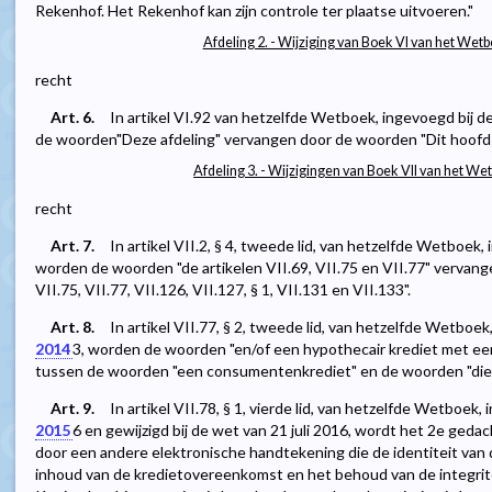
Rekenhof. Het Rekenhof kan zijn controle ter plaatse uitvoeren."
Afdeling 2. - Wijziging van Boek VI van het We
recht
Art. 6.
In artikel VI.92 van hetzelfde Wetboek, ingevoegd bij d
de woorden"Deze afdeling" vervangen door de woorden "Dit hoofds
Afdeling 3. - Wijzigingen van Boek VII van het W
recht
Art. 7.
In artikel VII.2, § 4, tweede lid, van hetzelfde Wetboek,
worden de woorden "de artikelen VII.69, VII.75 en VII.77" vervang
VII.75, VII.77, VII.126, VII.127, § 1, VII.131 en VII.133".
Art. 8.
In artikel VII.77, § 2, tweede lid, van hetzelfde Wetboek
2014
3
, worden de woorden "en/of een hypothecair krediet met 
tussen de woorden "een consumentenkrediet" en de woorden "die n
Art. 9.
In artikel VII.78, § 1, vierde lid, van hetzelfde Wetboek,
2015
6
en gewijzigd bij de wet van 21 juli 2016, wordt het 2e gedac
door een andere elektronische handtekening die de identiteit van 
inhoud van de kredietovereenkomst en het behoud van de integrit