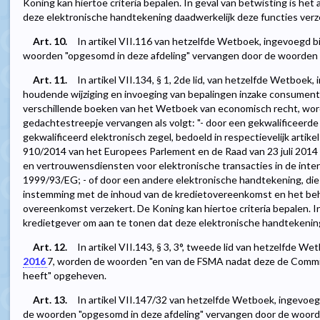
Koning kan hiertoe criteria bepalen. In geval van betwisting is he
deze elektronische handtekening daadwerkelijk deze functies verze
Art. 10.
In artikel VII.116 van hetzelfde Wetboek, ingevoegd b
woorden "opgesomd in deze afdeling" vervangen door de woorden 
Art. 11.
In artikel VII.134, § 1, 2de lid, van hetzelfde Wetboek,
houdende wijziging en invoeging van bepalingen inzake consumente
verschillende boeken van het Wetboek van economisch recht, wo
gedachtestreepje vervangen als volgt: "- door een gekwalificeerd
gekwalificeerd elektronisch zegel, bedoeld in respectievelijk artikel
910/2014 van het Europees Parlement en de Raad van 23 juli 2014 
en vertrouwensdiensten voor elektronische transacties in de intern
1999/93/EG; - of door een andere elektronische handtekening, die d
instemming met de inhoud van de kredietovereenkomst en het beho
overeenkomst verzekert. De Koning kan hiertoe criteria bepalen. In
kredietgever om aan te tonen dat deze elektronische handtekening 
Art. 12.
In artikel VII.143, § 3, 3°, tweede lid van hetzelfde W
2016
7
, worden de woorden "en van de FSMA nadat deze de Commi
heeft" opgeheven.
Art. 13.
In artikel VII.147/32 van hetzelfde Wetboek, ingevoeg
de woorden "opgesomd in deze afdeling" vervangen door de woord