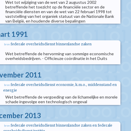
Wet tot wijziging van de wet van 2 augustus 2002
betreffende het toezicht op de financiële sector en de
financiële diensten en van de wet van 22 februari 1998 tot
vaststelling van het organiek statuut van de Nationale Bank
van België, en houdende diverse bepalingen
aart 1991
federale overheidsdienst binnenlandse zaken
bron
Wet betreffende de hervorming van sommige economische
overheidsbedrijven. - Officieuze coördinatie in het Duits
ovember 2011
federale overheidsdienst economie, k.m.o., middenstand en
bron
energie
Wet betreffende de vergoeding van de lichamelijke en morele
schade ingevolge een technologisch ongeval
ecember 2013
federale overheidsdienst binnenlandse zaken en federale
bron
overheidsdienst justitie