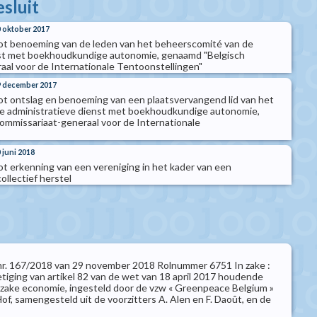
esluit
0 oktober 2017
 tot benoeming van de leden van het beheerscomité van de
nst met boekhoudkundige autonomie, genaamd "Belgisch
al voor de Internationale Tentoonstellingen"
19 december 2017
 tot ontslag en benoeming van een plaatsvervangend lid van het
e administratieve dienst met boekhoudkundige autonomie,
mmissariaat-generaal voor de Internationale
0 juni 2018
tot erkenning van een vereniging in het kader van een
ollectief herstel
t nr. 167/2018 van 29 november 2018 Rolnummer 6751 In zake :
etiging van artikel 82 van de wet van 18 april 2017 houdende
nzake economie, ingesteld door de vzw « Greenpeace Belgium »
f, samengesteld uit de voorzitters A. Alen en F. Daoût, en de