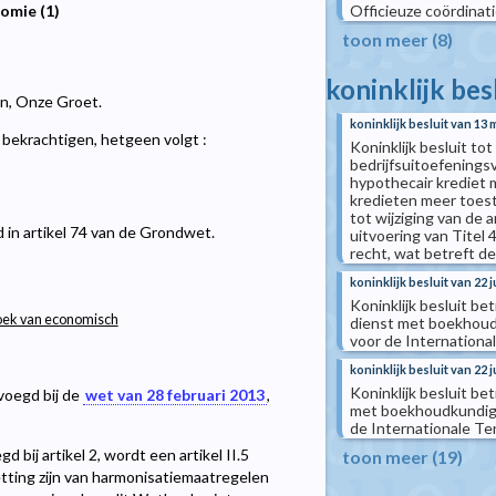
Officieuze coördinatie
omie (1)
toon meer (8)
koninklijk bes
len, Onze Groet.
koninklijk besluit van 13 
ekrachtigen, hetgeen volgt :
Koninklijk besluit to
bedrijfsuitoefening
hypothecair krediet
kredieten meer toest
tot wijziging van de 
in artikel 74 van de Grondwet.
uitvoering van Titel
recht, wat betreft d
koninklijk besluit van 22 
Koninklijk besluit be
tboek van economisch
dienst met boekhoud
voor de Internationa
koninklijk besluit van 22 
Koninklijk besluit be
voegd bij de
wet van 28 februari 2013
,
met boekhoudkundige
de Internationale Te
 bij artikel 2, wordt een artikel II.5
toon meer (19)
zetting zijn van harmonisatiemaatregelen