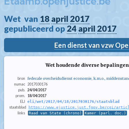
Etaamb.openjustice.be
Wet  van 
18
april
2017
gepubliceerd op 
24
april
2017
Een dienst van vzw Ope
Wet houdende diverse bepalinge
bron
federale overheidsdienst economie, k.m.o., middenstan
numac
2017030176
pub.
24/04/2017
prom.
18/04/2017
ELI
eli/wet/2017/04/18/2017030176/staatsblad
staatsblad
https://www.ejustice.just.fgov.be/cgi/artic
links
Raad van State (chrono)
Kamer (parl. doc.)