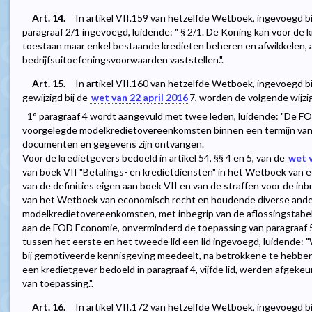
Art. 14.
In artikel VII.159 van hetzelfde Wetboek, ingevoegd b
paragraaf 2/1 ingevoegd, luidende: " § 2/1. De Koning kan voor de
toestaan maar enkel bestaande kredieten beheren en afwikkelen, 
bedrijfsuitoefeningsvoorwaarden vaststellen.".
Art. 15.
In artikel VII.160 van hetzelfde Wetboek, ingevoegd b
gewijzigd bij de
wet van 22 april 2016
7
, worden de volgende wijz
1° paragraaf 4 wordt aangevuld met twee leden, luidende: "De F
voorgelegde modelkredietovereenkomsten binnen een termijn van 
documenten en gegevens zijn ontvangen.
Voor de kredietgevers bedoeld in artikel 54, §§ 4 en 5, van de
wet v
van boek VII "Betalings- en kredietdiensten" in het Wetboek van
van de definities eigen aan boek VII en van de straffen voor de in
van het Wetboek van economisch recht en houdende diverse andere
modelkredietovereenkomsten, met inbegrip van de aflossingstabe
aan de FOD Economie, onverminderd de toepassing van paragraaf 5, 
tussen het eerste en het tweede lid een lid ingevoegd, luidend
bij gemotiveerde kennisgeving meedeelt, na betrokkene te hebbe
een kredietgever bedoeld in paragraaf 4, vijfde lid, werden afgekeur
van toepassing.".
Art. 16.
In artikel VII.172 van hetzelfde Wetboek, ingevoegd b