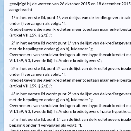
gewijzigd bij de wetten van 26 oktober 2015 en 18 december 2015
aangebracht:
1° in het eerste lid, punt 1°, van de lijst van de kredietgevers inz
onder f) vervangen als volgt: "f.
Kredietgevers die geen kredieten meer toestaan maar enkel best
(artikel VII.159, § 2/1);";
2° in het eerste lid wordt punt 1° van de lijst van de kredietgeve
met de bepalingen onder g) en h), luidende: "g.
Overnemers van schuldvorderingen uit een hypothecair krediet m
VII.159, § 3, tweede lid); h. Andere kredietgevers.";
3° in het eerste lid, punt 2° van de lijst van de kredietgevers inz
onder f) vervangen als volgt: "f.
Kredietgevers die geen kredieten meer toestaan maar enkel best
(artikel VII.159, § 2/1);";
4° in het eerste lid wordt punt 2° van de lijst van de kredietgeve
met de bepalingen onder g) en h), luidende: "g.
Overnemers van schuldvorderingen uit een hypothecair krediet m
VII.159, § 3, tweede lid); h. Andere kredietgevers inzake hypothecai
5° in het eerste lid, punt 1° van de lijst van de kredietgevers in
bepaling onder f) vervangen als volgt: "f.
Kredietgevers die geen kredieten meer toestaan maar enkel best