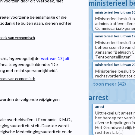
n voorzien door dit Wetboek, niet
ministerieel b
ministerieel besluit van 1
regel voorziene beleidsmarge of die
Ministerieel besluit
zodanig te buiten gaan, dienen echter
administratieve die
Commissariaat-genera
ministerieel besluit van 
Wetboek van economisch
Ministerieel besluit
beheerscomité van d
genaamd "Belgisch Co
Tentoonstellingen"
echt, ingevoegd bij de
wet van 17 juli
linea toegevoegd luidende: "De
ministerieel besluit van 2
g met rechtspersoonlijkheid.".
Ministerieel besluit 
rechtsvordering tot c
etboek van economisch
toon meer (42)
arrest
 worden de volgende wijzigingen
arrest
Uittreksel uit arres
het beroep tot verni
rale overheidsdienst Economie, K.M.O.,
diverse bepalingen i
gingsautoriteit stelt. Daartoe wordt
Het Grondwettelijk Ho
lgische Mededingingsautoriteit en de
rechters L. L(...)