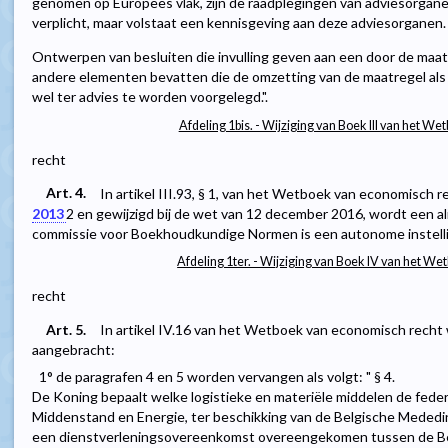
genomen op Europees vlak, zijn de raadplegingen van adviesorgane
verplicht, maar volstaat een kennisgeving aan deze adviesorganen.
Ontwerpen van besluiten die invulling geven aan een door de maat
andere elementen bevatten die de omzetting van de maatregel als 
wel ter advies te worden voorgelegd.".
Afdeling 1bis. - Wijziging van Boek III van het 
recht
Art. 4.
In artikel III.93, § 1, van het Wetboek van economisch r
2013
2
en gewijzigd bij de wet van 12 december 2016, wordt een a
commissie voor Boekhoudkundige Normen is een autonome instellin
Afdeling 1ter. - Wijziging van Boek IV van het W
recht
Art. 5.
In artikel IV.16 van het Wetboek van economisch recht
aangebracht:
1° de paragrafen 4 en 5 worden vervangen als volgt: " § 4.
De Koning bepaalt welke logistieke en materiële middelen de fede
Middenstand en Energie, ter beschikking van de Belgische Mededin
een dienstverleningsovereenkomst overeengekomen tussen de Be