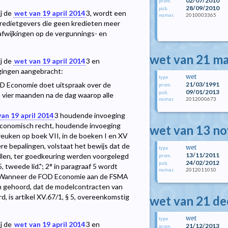
02/07/2010
prom.
28/09/2010
pub.
ij de
wet van 19 april 2014
3
, wordt een
2010003365
numac
 kredietgevers die geen kredieten meer
afwijkingen op de vergunnings- en
wet van 21 m
ij de
wet van 19 april 2014
3
en
igingen aangebracht:
wet
type
21/03/1991
OD Economie doet uitspraak over de
prom.
09/01/2013
pub.
vier maanden na de dag waarop alle
2012000673
numac
an 19 april 2014
3
houdende invoeging
 economisch recht, houdende invoeging
wet van 13 n
breuken op boek VII, in de boeken I en XV
 bepalingen, volstaat het bewijs dat de
wet
type
13/11/2011
llen, ter goedkeuring werden voorgelegd
prom.
24/02/2012
pub.
tweede lid."; 2° in paragraaf 5 wordt
2012011010
numac
e: "Wanneer de FOD Economie aan de FSMA
n gehoord, dat de modelcontracten van
d, is artikel XV.67/1, § 5, overeenkomstig
wet van 21 d
wet
type
ij de
wet van 19 april 2014
3
en
21/12/2013
prom.