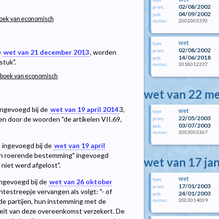
02/08/2002
prom.
04/09/2002
pub.
tboek van economisch
2002003392
numac
wet
type
02/08/2002
prom.
e
wet van 21 december 2013
, worden
14/06/2018
pub.
tuk".
2018012337
numac
etboek van economisch
wet van 22 me
 ingevoegd bij de
wet van 19 april 2014
3
,
wet
type
22/05/2003
en door de woorden "de artikelen VII.69,
prom.
03/07/2003
pub.
2003003367
numac
, ingevoegd bij de
wet van 19 april
een roerende bestemming" ingevoegd
wet van 17 ja
iet werd afgelost".
wet
type
 ingevoegd bij de
wet van 26 oktober
17/01/2003
prom.
htestreepje vervangen als volgt: "- of
24/01/2003
pub.
2003014009
de partijen, hun instemming met de
numac
eit van deze overeenkomst verzekert. De