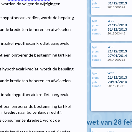
31/12/2013
, worden de volgende wijzigingen
pub.
2013000824
numac
ake hypothecair krediet, wordt de bepaling
wet
type
21/12/2013
prom.
aande kredieten beheren en afwikkelen
31/12/2013
pub.
2013003445
numac
rs inzake hypothecair krediet aangevuld
wet
type
21/12/2013
prom.
et een onroerende bestemming (artikel
27/01/2014
pub.
2014200335
numac
ake hypothecair krediet, wordt de bepaling
wet
type
21/12/2013
prom.
aande kredieten beheren en afwikkelen
20/01/2014
pub.
2014011012
numac
rs inzake hypothecair krediet aangevuld
et een onroerende bestemming (artikel
r krediet naar buitenlands recht.";
wet van 28 fe
zake consumentenkrediet, wordt de
aande kredieten beheren en afwikkelen
wet