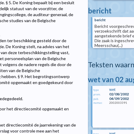
. § 5. De Koning bepaalt bij een besluit
elijk statuut van de voorzitter, de
bericht
ngingscollege, de auditeur-generaal, de
bericht
ische studies van de Belgische
Bericht voorgeschreve
verzoekschrift dat a
.
aangetekende brief en
Die zaak is ingeschre
en ter beschikking gesteld door de
Meersschau(...)
e. De Koning stelt, na advies van het
van deze terbeschikkingstelling vast,
et personeelsplan van de Belgische
Teksten waarn
 volgens de nadere regels die door de
iten van de Belgische
g hebben. § 9. Het begrotingsontwerp
wet van 02 a
ecomité opgemaakt en goedgekeurd door
wet
type
02/08/2002
prom.
medegedeeld.
04/09/2002
pub.
2002003391
numac
oor het directiecomité opgemaakt en
het directiecomité de jaarrekening van de
rslag voor controle mee aan het
wet
type