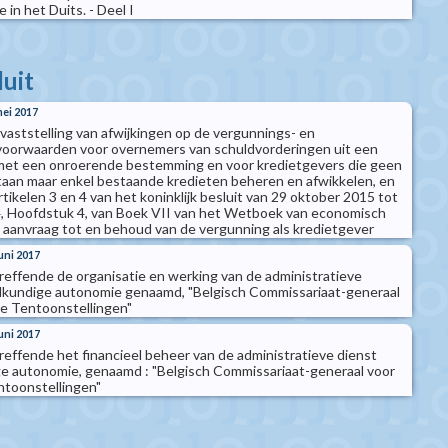
 in het Duits. - Deel I
luit
mei 2017
t vaststelling van afwijkingen op de vergunnings- en
svoorwaarden voor overnemers van schuldvorderingen uit een
 met een onroerende bestemming en voor kredietgevers die geen
aan maar enkel bestaande kredieten beheren en afwikkelen, en
artikelen 3 en 4 van het koninklijk besluit van 29 oktober 2015 tot
 4, Hoofdstuk 4, van Boek VII van het Wetboek van economisch
e aanvraag tot en behoud van de vergunning als kredietgever
juni 2017
treffende de organisatie en werking van de administratieve
kundige autonomie genaamd, "Belgisch Commissariaat-generaal
le Tentoonstellingen"
juni 2017
treffende het financieel beheer van de administratieve dienst
 autonomie, genaamd : "Belgisch Commissariaat-generaal voor
ntoonstellingen"