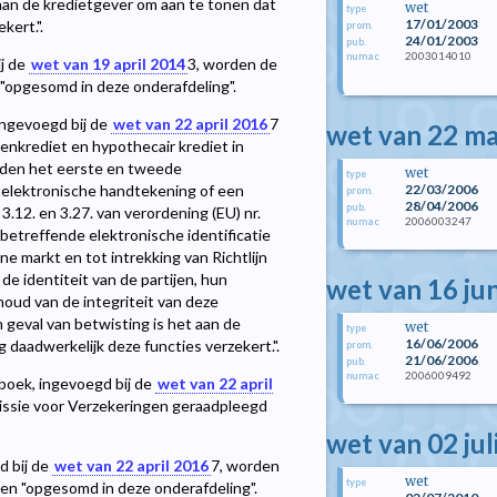
t aan de kredietgever om aan te tonen dat
wet
type
17/01/2003
kert.".
prom.
24/01/2003
pub.
2003014010
numac
ij de
wet van 19 april 2014
3
, worden de
"opgesomd in deze onderafdeling".
 ingevoegd bij de
wet van 22 april 2016
7
wet van 22 m
nkrediet en hypothecair krediet in
rden het eerste en tweede
wet
type
22/03/2006
e elektronische handtekening of een
prom.
28/04/2006
pub.
 3.12. en 3.27. van verordening (EU) nr.
2006003247
numac
betreffende elektronische identificatie
e markt en tot intrekking van Richtlijn
e identiteit van de partijen, hun
wet van 16 ju
ud van de integriteit van deze
 geval van betwisting is het aan de
wet
type
16/06/2006
daadwerkelijk deze functies verzekert.".
prom.
21/06/2006
pub.
2006009492
numac
etboek, ingevoegd bij de
wet van 22 april
ssie voor Verzekeringen geraadpleegd
wet van 02 jul
d bij de
wet van 22 april 2016
7
, worden
wet
type
en "opgesomd in deze onderafdeling".