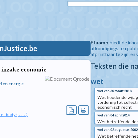
Etaamb
biedt de inho
nJustice.be
afkondigings- en publ
afprintbaar te zijn, en 
Teksten die n
n inzake economie
wet
d en energie
wet van 30 maart 2018
Wet houdende wijzigi
vordering tot collect
economisch recht
le_body(...)
wet van 04 april 2014
Wet betreffende de 
wet van 02 augustus 2002
Wet betreffende het t