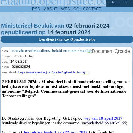
^
-
NL
FR
RSS
ABOUT
WEB LOG
CONTACT
Ministerieel Besluit van
02
februari
2024
gepubliceerd op
14
februari
2024
Een dienst van vzw OpenJustice.be
federale overheidsdienst beleid en ondersteuning
bron
2024001341
numac
14/02/2024
pub.
02/02/2024
prom.
staatsblad
https://www.ejustice.just.fgov.be/cgi/article_body(...)
2 FEBRUARI 2024. - Ministerieel besluit houdende aanstelling van een
bedrijfsrevisor bij de administratieve dienst met boekhoudkundige
autonomie "Belgisch Commissariaat-generaal voor de Internationale
Tentoonstellingen"
wet van 18 april 2017
De Staatssecretaris voor Begroting, Gelet op de
houdende diverse bepalingen inzake economie, inzonderheid op artikel 66;
koninklijk besluit van 22 juni 2017
Gelet op het
betreffende het