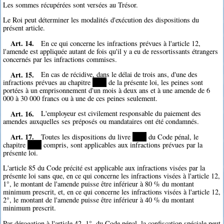
Les sommes récupérées sont versées au Trésor.
Le Roi peut déterminer les modalités d'exécution des dispositions du
présent article.
Art. 14.
En ce qui concerne les infractions prévues à l'article 12,
l'amende est appliquée autant de fois qu'il y a eu de ressortissants étrangers
concernés par les infractions commises.
Art. 15.
En cas de récidive, dans le délai de trois ans, d'une des
infractions prévues au chapitre
****
de la présente loi, les peines sont
portées à un emprisonnement d'un mois à deux ans et à une amende de 6
000 à 30 000 francs ou à une de ces peines seulement.
Art. 16.
L'employeur est civilement responsable du paiement des
amendes auxquelles ses préposés ou mandataires ont été condamnés.
Art. 17.
Toutes les dispositions du livre
****
du Code pénal, le
chapitre
****
compris, sont applicables aux infractions prévues par la
présente loi.
L'article 85 du Code précité est applicable aux infractions visées par la
présente loi sans que, en ce qui concerne les infractions visées à l'article 12,
1°, le montant de l'amende puisse être inférieur à 80 % du montant
minimum prescrit, et, en ce qui concerne les infractions visées à l'article 12,
2°, le montant de l'amende puisse être inférieur à 40 % du montant
minimum prescrit.
Par dérogation à l'article 42, 1°, du Code pénal, la confiscation spéciale peut