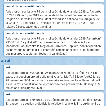
arrêt de la cour constitutionelle
Avis prescrit par l'article 74 de la loi spéciale du 6 janvier 1989 1. Par arrêt
n° 223.729 du 5 juin 2013 en cause de Mohammed Bouanane contre la
Région de Bruxelles-Capitale, dont l'expédition est parvenue au greffe de
la Cour le 10 juin 2013, « L'article 8, § 1 er , de la loi du 30 avril 1999
relative à l'occupation des travai(...)
arrêt de la cour constitutionelle
Avis prescrit par l'article 74 de la loi spéciale du 6 janvier 1989 Par arrêt n°
235.525 du 19 juillet 2016 en cause de la SPRL « Thalass Alif » et
Mohamed Saouti contre la Région de Bruxelles-Capitale, dont l'expédition
est parvenue au greffe d 1. « Interprété comme habilitant le Roi à prendre
des mesures restreignant l'octroi, la validité, l(...)
arrêt
arrêt
Extrait de l'arrêt n° 59/2009 du 25 mars 2009 Numéro du rôle : 4414 En
cause : la question préjudicielle relative à l'article 7, § 14, de l'arrêté-loi du
28 décembre 1944 concernant la sécurité sociale des travailleurs, tel qu'il
a été La Cour constitutionnelle, composée des présidents M. Bossuyt et M.
Melchior, et des juges P. Ma(...)
arrêt
Extrait de l'arrêt n° 179/2013 du 19 décembre 2013 Numéro du rôle : 5595
En cause : la question préjudicielle relative à l'article 3, 3°, deuxième tiret,