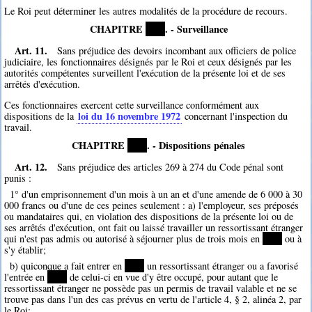
Le Roi peut déterminer les autres modalités de la procédure de recours.
CHAPITRE
****
. - Surveillance
Art. 11.
Sans préjudice des devoirs incombant aux officiers de police
judiciaire, les fonctionnaires désignés par le Roi et ceux désignés par les
autorités compétentes surveillent l'exécution de la présente loi et de ses
arrêtés d'exécution.
Ces fonctionnaires exercent cette surveillance conformément aux
loi du 16 novembre 1972
dispositions de la
concernant l'inspection du
travail.
CHAPITRE
****
. - Dispositions pénales
Art. 12.
Sans préjudice des articles 269 à 274 du Code pénal sont
punis :
1° d'un emprisonnement d'un mois à un an et d'une amende de 6 000 à 30
000 francs ou d'une de ces peines seulement : a) l'employeur, ses préposés
ou mandataires qui, en violation des dispositions de la présente loi ou de
ses arrêtés d'exécution, ont fait ou laissé travailler un ressortissant étranger
qui n'est pas admis ou autorisé à séjourner plus de trois mois en
****
ou à
s'y établir;
b) quiconque a fait entrer en
****
un ressortissant étranger ou a favorisé
l'entrée en
****
de celui-ci en vue d'y être occupé, pour autant que le
ressortissant étranger ne possède pas un permis de travail valable et ne se
trouve pas dans l'un des cas prévus en vertu de l'article 4, § 2, alinéa 2, par
le Roi;