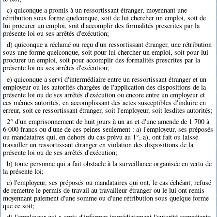
c) quiconque a promis à un ressortissant étranger, moyennant une
rétribution sous forme quelconque, soit de lui chercher un emploi, soit de
lui procurer un emploi, soit d'accomplir des formalités prescrites par la
présente loi ou ses arrêtés d'exécution;
d) quiconque a réclamé ou reçu d'un ressortissant étranger, une rétribution
sous une forme quelconque, soit pour lui chercher un emploi, soit pour lui
procurer un emploi, soit pour accomplir des formalités prescrites par la
présente loi ou ses arrêtés d'exécution;
e) quiconque a servi d'intermédiaire entre un ressortissant étranger et un
employeur ou les autorités chargées de l'application des dispositions de la
présente loi ou de ses arrêtés d'exécution ou encore entre un employeur et
ces mêmes autorités, en accomplissant des actes susceptibles d'induire en
erreur, soit ce ressortissant étranger, soit l'employeur, soit lesdites autorités;
2° d'un emprisonnement de huit jours à un an et d'une amende de 1 700 à
6 000 francs ou d'une de ces peines seulement : a) l'employeur, ses préposés
ou mandataires qui, en dehors du cas prévu au 1°, a), ont fait ou laissé
travailler un ressortissant étranger en violation des dispositions de la
présente loi ou de ses arrêtés d'exécution;
b) toute personne qui a fait obstacle à la surveillance organisée en vertu de
la présente loi;
c) l'employeur, ses préposés ou mandataires qui ont, le cas échéant, refusé
de remettre le permis de travail au travailleur étranger ou le lui ont remis
moyennant paiement d'une somme ou d'une rétribution sous quelque forme
que ce soit;
d) l'employeur qui a omis d'informer immédiatement l'autorité compétente