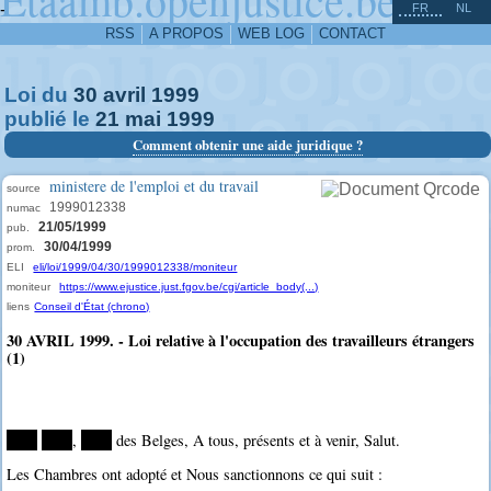
^
-
FR
NL
RSS
A PROPOS
WEB LOG
CONTACT
Loi du
30
avril
1999
publié le
21
mai
1999
Comment obtenir une aide juridique ?
ministere de l'emploi et du travail
source
1999012338
numac
21/05/1999
pub.
30/04/1999
prom.
ELI
eli/loi/1999/04/30/1999012338/moniteur
moniteur
https://www.ejustice.just.fgov.be/cgi/article_body(...)
liens
Conseil d'État (chrono)
30 AVRIL 1999. - Loi relative à l'occupation des travailleurs étrangers
(1)
****
****
,
****
des Belges, A tous, présents et à venir, Salut.
Les Chambres ont adopté et Nous sanctionnons ce qui suit :