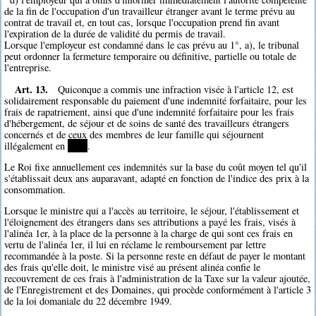
de la fin de l'occupation d'un travailleur étranger avant le terme prévu au
contrat de travail et, en tout cas, lorsque l'occupation prend fin avant
l'expiration de la durée de validité du permis de travail.
Lorsque l'employeur est condamné dans le cas prévu au 1°, a), le tribunal
peut ordonner la fermeture temporaire ou définitive, partielle ou totale de
l'entreprise.
Art. 13.
Quiconque a commis une infraction visée à l'article 12, est
solidairement responsable du paiement d'une indemnité forfaitaire, pour les
frais de rapatriement, ainsi que d'une indemnité forfaitaire pour les frais
d'hébergement, de séjour et de soins de santé des travailleurs étrangers
concernés et de ceux des membres de leur famille qui séjournent
illégalement en
****
.
Le Roi fixe annuellement ces indemnités sur la base du coût moyen tel qu'il
s'établissait deux ans auparavant, adapté en fonction de l'indice des prix à la
consommation.
Lorsque le ministre qui a l'accès au territoire, le séjour, l'établissement et
l'éloignement des étrangers dans ses attributions a payé les frais, visés à
l'alinéa 1er, à la place de la personne à la charge de qui sont ces frais en
vertu de l'alinéa 1er, il lui en réclame le remboursement par lettre
recommandée à la poste. Si la personne reste en défaut de payer le montant
des frais qu'elle doit, le ministre visé au présent alinéa confie le
recouvrement de ces frais à l'administration de la Taxe sur la valeur ajoutée,
de l'Enregistrement et des Domaines, qui procède conformément à l'article 3
de la loi domaniale du 22 décembre 1949.