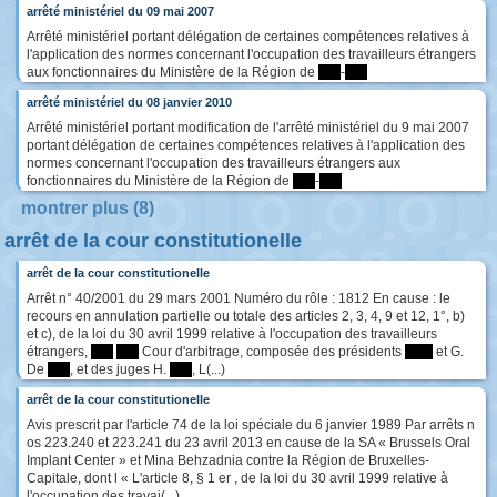
arrêté ministériel du 09 mai 2007
Arrêté ministériel portant délégation de certaines compétences relatives à
l'application des normes concernant l'occupation des travailleurs étrangers
aux fonctionnaires du Ministère de la Région de
****
-
****
arrêté ministériel du 08 janvier 2010
Arrêté ministériel portant modification de l'arrêté ministériel du 9 mai 2007
portant délégation de certaines compétences relatives à l'application des
normes concernant l'occupation des travailleurs étrangers aux
fonctionnaires du Ministère de la Région de
****
-
****
montrer plus (8)
arrêt de la cour constitutionelle
arrêt de la cour constitutionelle
Arrêt n° 40/2001 du 29 mars 2001 Numéro du rôle : 1812 En cause : le
recours en annulation partielle ou totale des articles 2, 3, 4, 9 et 12, 1°, b)
et c), de la loi du 30 avril 1999 relative à l'occupation des travailleurs
étrangers,
****
****
Cour d'arbitrage, composée des présidents
*****
et G.
De
****
, et des juges H.
****
, L(...)
arrêt de la cour constitutionelle
Avis prescrit par l'article 74 de la loi spéciale du 6 janvier 1989 Par arrêts n
os 223.240 et 223.241 du 23 avril 2013 en cause de la SA « Brussels Oral
Implant Center » et Mina Behzadnia contre la Région de Bruxelles-
Capitale, dont l « L'article 8, § 1 er , de la loi du 30 avril 1999 relative à
l'occupation des travai(...)