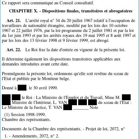
Ce rapport sera communiqué au Conseil consultatif.
CHAPITRE X. - Dispositions finales, transitoires et abrogatoires
Art. 21.
L'arrêté royal n° 34 du 20 juillet 1967 relatif à l'occupation de
travailleurs de nationalité étrangère, modifié par les lois des 10 octobre
1967 et 22 juillet 1976, par la loi-programme du 2 juillet 1981 et par la loi
du 1er juin 1993 et par les arrêtés royaux des 19 mai 1995 et 8 août 1997 et
par les lois des 13 février 1998 et 9 février 1999, est abrogé.
Art. 22.
Le Roi fixe la date d'entrée en vigueur de la présente loi.
Il détermine également les dispositions transitoires applicables aux
demandes introduites avant cette date.
Promulguons la présente loi, ordonnons qu'elle soit revêtue du sceau de
l'Etat et publiée par le Moniteur belge.
Donné à
****
, le 30 avril 1999.
****
****
le Roi : La Ministre de l'Emploi et du Travail, Mme M.
****
****
Ministre de l'Intérieur, L. VAN
****
****
****
du sceau de l'Etat :
Le Ministre de la Justice, T. VAN
****
_______ Note
(1) Session 1998-1999.
Chambre des représentants.
Documents de la Chambre des représentants. - Projet de loi, 2072, n°
1. - Amendements, 2072, n° 2.