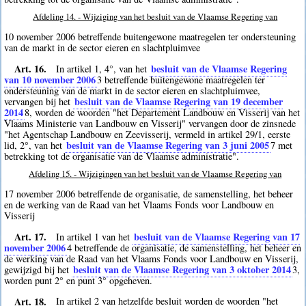
Afdeling 14. - Wijziging van het besluit van de Vlaamse Regering van
10 november 2006 betreffende buitengewone maatregelen ter ondersteuning
van de markt in de sector eieren en slachtpluimvee
Art. 16.
besluit van de Vlaamse Regering
In artikel 1, 4°, van het
van 10 november 2006
3
betreffende buitengewone maatregelen ter
ondersteuning van de markt in de sector eieren en slachtpluimvee,
besluit van de Vlaamse Regering van 19 december
vervangen bij het
2014
8
, worden de woorden "het Departement Landbouw en Visserij van het
Vlaams Ministerie van Landbouw en Visserij" vervangen door de zinsnede
"het Agentschap Landbouw en Zeevisserij, vermeld in artikel 29/1, eerste
besluit van de Vlaamse Regering van 3 juni 2005
lid, 2°, van het
7
met
betrekking tot de organisatie van de Vlaamse administratie".
Afdeling 15. - Wijzigingen van het besluit van de Vlaamse Regering van
17 november 2006 betreffende de organisatie, de samenstelling, het beheer
en de werking van de Raad van het Vlaams Fonds voor Landbouw en
Visserij
Art. 17.
besluit van de Vlaamse Regering van 17
In artikel 1 van het
november 2006
4
betreffende de organisatie, de samenstelling, het beheer en
de werking van de Raad van het Vlaams Fonds voor Landbouw en Visserij,
besluit van de Vlaamse Regering van 3 oktober 2014
gewijzigd bij het
3
,
worden punt 2° en punt 3° opgeheven.
Art. 18.
In artikel 2 van hetzelfde besluit worden de woorden "het