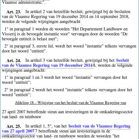
Vlaamse administratie;".
Art. 23.
In artikel 2 van hetzelfde besluit, gewijzigd bij de besluiten
van de Vlaamse Regering van 19 december 2014 en 14 september 2018,
worden de volgende wijzigingen aangebracht
1° in paragraaf 1 worden de woorden "Het Departement Landbouw en
Visserij is de bevoegde instantie voor" vervangen door de woorden "De
bevoegde entiteit is belast met";
2° in paragraaf 3, eerste lid, wordt het woord "instantie" telkens vervangen
door het woord "entiteit".
Art. 24.
besluit
In artikel 3 van hetzelfde besluit, gewijzigd bij het
van de Vlaamse Regering van 19 december 2014
8
, worden de volgende
wijzigingen aangebracht:
1° in paragraaf 1 en 3 wordt het woord "instantie" vervangen door het
woord "entiteit";
2° in paragraaf 2 wordt het woord "instantie" telkens vervangen door het
woord "entiteit";
Afdeling 18. - Wijziging van het besluit van de Vlaamse Regering van
27 april 2007 betreffende steun aan investeringen in de omkaderingssector
van land- en tuinbouw
Art. 25.
besluit van de Vlaamse Regering
In artikel 1, 5°, van het
van 27 april 2007
7
betreffende steun aan investeringen in de
omkaderingssector van land- en tuinbouw worden de woorden "het