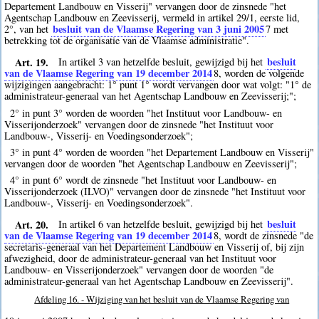
Departement Landbouw en Visserij" vervangen door de zinsnede "het
Agentschap Landbouw en Zeevisserij, vermeld in artikel 29/1, eerste lid,
besluit van de Vlaamse Regering van 3 juni 2005
2°, van het
7
met
betrekking tot de organisatie van de Vlaamse administratie".
Art. 19.
besluit
In artikel 3 van hetzelfde besluit, gewijzigd bij het
van de Vlaamse Regering van 19 december 2014
8
, worden de volgende
wijzigingen aangebracht: 1° punt 1° wordt vervangen door wat volgt: "1° de
administrateur-generaal van het Agentschap Landbouw en Zeevisserij;";
2° in punt 3° worden de woorden "het Instituut voor Landbouw- en
Visserijonderzoek" vervangen door de zinsnede "het Instituut voor
Landbouw-, Visserij- en Voedingsonderzoek";
3° in punt 4° worden de woorden "het Departement Landbouw en Visserij"
vervangen door de woorden "het Agentschap Landbouw en Zeevisserij";
4° in punt 6° wordt de zinsnede "het Instituut voor Landbouw- en
Visserijonderzoek (ILVO)" vervangen door de zinsnede "het Instituut voor
Landbouw-, Visserij- en Voedingsonderzoek".
Art. 20.
besluit
In artikel 6 van hetzelfde besluit, gewijzigd bij het
van de Vlaamse Regering van 19 december 2014
8
, wordt de zinsnede "de
secretaris-generaal van het Departement Landbouw en Visserij of, bij zijn
afwezigheid, door de administrateur-generaal van het Instituut voor
Landbouw- en Visserijonderzoek" vervangen door de woorden "de
administrateur-generaal van het Agentschap Landbouw en Zeevisserij".
Afdeling 16. - Wijziging van het besluit van de Vlaamse Regering van