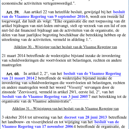
economische activiteiten vertegenwoordigd.".
Art. 59.
besluit
Aan artikel 22 van hetzelfde besluit, gewijzigd bij het
van de Vlaamse Regering van 9 september 2016
6
, wordt een tweede lid
toegevoegd, dat luidt als volgt: "Elke organisatie die met toepassing van dit
artikel bijdragen van niet-leden ontvangt, stelt op verzoek van een lid of een
niet-lid dat financieel bijdraagt aan de activiteiten van de organisatie, de
delen van haar jaarlijkse begroting beschikbaar die betrekking hebben op de
uitoefening van de activiteiten, vermeld in afdeling 1.".
Afdeling 30. - Wijziging van het besluit van de Vlaamse Regering van
21 maart 2014 betreffende de wederzijdse bijstand inzake de invordering
van schuldvorderingen die voortvloeien uit belastingen, rechten en andere
maatregelen
Art. 60.
besluit van de Vlaamse Regering
In artikel 2, 2°, van het
van 21 maart 2014
2
betreffende de wederzijdse bijstand inzake de
invordering van schuldvorderingen die voortvloeien uit belastingen, rechten
en andere maatregelen wordt het woord "Visserij" vervangen door de
zinsnede "Zeevisserij, vermeld in artikel 29/1, eerste lid, 2°, van het
besluit van de Vlaamse Regering van 3 juni 2005
7
met betrekking tot de
organisatie van de Vlaamse administratie".
Afdeling 31. - Wijzigingen van het besluit van de Vlaamse Regering van
decreet van 28 juni 2013
3 oktober 2014 tot uitvoering van het
betreffende
besluit van de
het landbouw- en visserijbeleid en tot wijziging van het
Vlaamse Regering van 17 november 2006
4
betreffende de organisatie, de