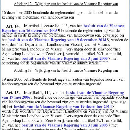
Afdeling 12. - Wijziging van het besluit van de Vlaamse Regering van
16 december 2005 houdende de reglementering van de handel in en de
keuring van bietenzaad van landbouwrassen
Art. 14.
besluit van de Vlaamse
In artikel 1, eerste lid, 11°, van het
Regering van 16 december 2005
9
houdende de reglementering van de
handel in en de keuring van bietenzaad van landbouwrassen, gewijzigd bij
besluit van de Vlaamse Regering van 19 december 2014
het
8
, worden de
woorden "het Departement Landbouw en Visserij van het Vlaams
Ministerie van Landbouw en Visserij" vervangen door de zinsnede "het
Agentschap Landbouw en Zeevisserij, vermeld in artikel 29/1, eerste lid,
besluit van de Vlaamse Regering van 3 juni 2005
2°, van het
7
met
betrekking tot de organisatie van de Vlaamse administratie".
Afdeling 13. - Wijziging van het besluit van de Vlaamse Regering van
19 mei 2006 betreffende de loontriage van zaden van bepaalde soorten van
landbouwgewassen die bestemd zijn om te worden ingezaaid
Art. 15.
besluit van de Vlaamse Regering
In artikel 1, 11°, van het
van 19 mei 2006
1
betreffende de loontriage van zaden van bepaalde soorten
van landbouwgewassen die bestemd zijn om te worden ingezaaid, gewijzigd
besluit van de Vlaamse Regering van 19 december 2014
bij het
8
,
worden de woorden "het Departement Landbouw en Visserij van het Vlaams
Ministerie van Landbouw en Visserij" vervangen door de zinsnede "het
Agentschap Landbouw en Zeevisserij, vermeld in artikel 29/1, eerste lid,
besluit van de Vlaamse Regering van 3 juni 2005
2°, van het
7
met
betrekking tot de organisatie van de Vlaamse administratie".