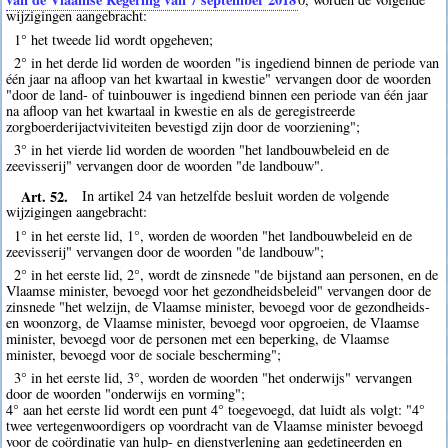
wijzigingen aangebracht:
1° het tweede lid wordt opgeheven;
2° in het derde lid worden de woorden "is ingediend binnen de periode van
één jaar na afloop van het kwartaal in kwestie" vervangen door de woorden
"door de land- of tuinbouwer is ingediend binnen een periode van één jaar
na afloop van het kwartaal in kwestie en als de geregistreerde
zorgboerderijactviviteiten bevestigd zijn door de voorziening";
3° in het vierde lid worden de woorden "het landbouwbeleid en de
zeevisserij" vervangen door de woorden "de landbouw".
Art. 52.
In artikel 24 van hetzelfde besluit worden de volgende
wijzigingen aangebracht:
1° in het eerste lid, 1°, worden de woorden "het landbouwbeleid en de
zeevisserij" vervangen door de woorden "de landbouw";
2° in het eerste lid, 2°, wordt de zinsnede "de bijstand aan personen, en de
Vlaamse minister, bevoegd voor het gezondheidsbeleid" vervangen door de
zinsnede "het welzijn, de Vlaamse minister, bevoegd voor de gezondheids-
en woonzorg, de Vlaamse minister, bevoegd voor opgroeien, de Vlaamse
minister, bevoegd voor de personen met een beperking, de Vlaamse
minister, bevoegd voor de sociale bescherming";
3° in het eerste lid, 3°, worden de woorden "het onderwijs" vervangen
door de woorden "onderwijs en vorming";
4° aan het eerste lid wordt een punt 4° toegevoegd, dat luidt als volgt: "4°
twee vertegenwoordigers op voordracht van de Vlaamse minister bevoegd
voor de coördinatie van hulp- en dienstverlening aan gedetineerden en