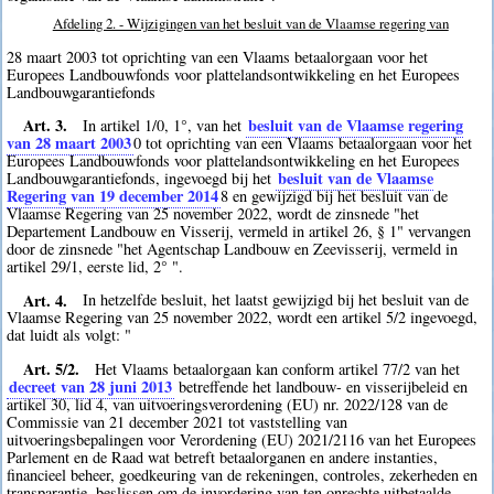
Afdeling 2. - Wijzigingen van het besluit van de Vlaamse regering van
28 maart 2003 tot oprichting van een Vlaams betaalorgaan voor het
Europees Landbouwfonds voor plattelandsontwikkeling en het Europees
Landbouwgarantiefonds
Art. 3.
besluit van de Vlaamse regering
In artikel 1/0, 1°, van het
van 28 maart 2003
0
tot oprichting van een Vlaams betaalorgaan voor het
Europees Landbouwfonds voor plattelandsontwikkeling en het Europees
besluit van de Vlaamse
Landbouwgarantiefonds, ingevoegd bij het
Regering van 19 december 2014
8
en gewijzigd bij het besluit van de
Vlaamse Regering van 25 november 2022, wordt de zinsnede "het
Departement Landbouw en Visserij, vermeld in artikel 26, § 1" vervangen
door de zinsnede "het Agentschap Landbouw en Zeevisserij, vermeld in
artikel 29/1, eerste lid, 2° ".
Art. 4.
In hetzelfde besluit, het laatst gewijzigd bij het besluit van de
Vlaamse Regering van 25 november 2022, wordt een artikel 5/2 ingevoegd,
dat luidt als volgt: "
Art. 5/2.
Het Vlaams betaalorgaan kan conform artikel 77/2 van het
decreet van 28 juni 2013
betreffende het landbouw- en visserijbeleid en
artikel 30, lid 4, van uitvoeringsverordening (EU) nr. 2022/128 van de
Commissie van 21 december 2021 tot vaststelling van
uitvoeringsbepalingen voor Verordening (EU) 2021/2116 van het Europees
Parlement en de Raad wat betreft betaalorganen en andere instanties,
financieel beheer, goedkeuring van de rekeningen, controles, zekerheden en
transparantie, beslissen om de invordering van ten onrechte uitbetaalde