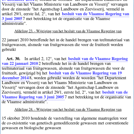
Visserij van het Vlaams Ministerie van Landbouw en Visserij" vervangen
door de zinsnede "het Agentschap Landbouw en Zeevisserij, vermeld in
besluit van de Vlaamse Regering van
artikel 29/1, eerste lid, 2°, van het
3 juni 2005
7
met betrekking tot de organisatie van de Vlaamse
administratie".
Afdeling 23. - Wijziging van het besluit van de Vlaamse Regering van
22 januari 2010 betreffende het in de handel brengen van teeltmateriaal van
fruitgewassen, alsmede van fruitgewassen die voor de fruitteelt worden
gebruikt
Art. 30.
besluit van de Vlaamse Regering
In artikel 2, 12°, van het
van 22 januari 2010
2
betreffende het in de handel brengen van
teeltmateriaal van fruitgewassen, alsmede van fruitgewassen die voor de
besluit van de Vlaamse Regering van 19
fruitteelt, gewijzigd bij het
december 2014
8
, worden gebruikt worden de woorden "het Departement
Landbouw en Visserij van het Vlaams Ministerie van Landbouw en
Visserij" vervangen door de zinsnede "het Agentschap Landbouw en
besluit van de
Zeevisserij, vermeld in artikel 29/1, eerste lid, 2°, van het
Vlaamse Regering van 3 juni 2005
7
met betrekking tot de organisatie van
de Vlaamse administratie".
Afdeling 24. - Wijziging van het besluit van de Vlaamse Regering van
15 oktober 2010 houdende de vaststelling van algemene maatregelen voor
de co-existentie van genetisch gemodificeerde gewassen met conventionele
gewassen en biologische gewassen