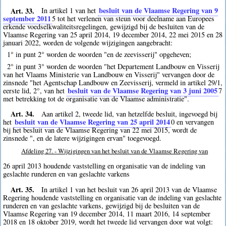
Art. 33.
besluit van de Vlaamse Regering van 9
In artikel 1 van het
september 2011
5
tot het verlenen van steun voor deelname aan Europees
erkende voedselkwaliteitsregelingen, gewijzigd bij de besluiten van de
Vlaamse Regering van 25 april 2014, 19 december 2014, 22 mei 2015 en 28
januari 2022, worden de volgende wijzigingen aangebracht:
1° in punt 2° worden de woorden "en de zeevisserij" opgeheven;
2° in punt 3° worden de woorden "het Departement Landbouw en Visserij
van het Vlaams Ministerie van Landbouw en Visserij" vervangen door de
zinsnede "het Agentschap Landbouw en Zeevisserij, vermeld in artikel 29/1,
besluit van de Vlaamse Regering van 3 juni 2005
eerste lid, 2°, van het
7
met betrekking tot de organisatie van de Vlaamse administratie".
Art. 34.
Aan artikel 2, tweede lid, van hetzelfde besluit, ingevoegd bij
besluit van de Vlaamse Regering van 25 april 2014
het
0
en vervangen
bij het besluit van de Vlaamse Regering van 22 mei 2015, wordt de
zinsnede ", en de latere wijzigingen ervan" toegevoegd.
Afdeling 27. - Wijzigingen van het besluit van de Vlaamse Regering van
26 april 2013 houdende vaststelling en organisatie van de indeling van
geslachte runderen en van geslachte varkens
Art. 35.
In artikel 1 van het besluit van 26 april 2013 van de Vlaamse
Regering houdende vaststelling en organisatie van de indeling van geslachte
runderen en van geslachte varkens, gewijzigd bij de besluiten van de
Vlaamse Regering van 19 december 2014, 11 maart 2016, 14 september
2018 en 18 oktober 2019, wordt het tweede lid vervangen door wat volgt: