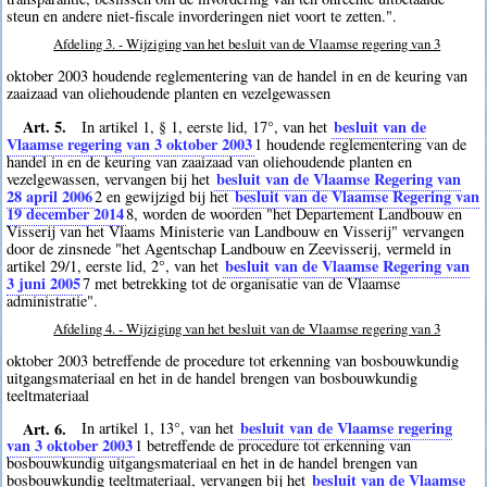
steun en andere niet-fiscale invorderingen niet voort te zetten.".
Afdeling 3. - Wijziging van het besluit van de Vlaamse regering van 3
oktober 2003 houdende reglementering van de handel in en de keuring van
zaaizaad van oliehoudende planten en vezelgewassen
Art. 5.
besluit van de
In artikel 1, § 1, eerste lid, 17°, van het
Vlaamse regering van 3 oktober 2003
1
houdende reglementering van de
handel in en de keuring van zaaizaad van oliehoudende planten en
besluit van de Vlaamse Regering van
vezelgewassen, vervangen bij het
28 april 2006
besluit van de Vlaamse Regering van
2
en gewijzigd bij het
19 december 2014
8
, worden de woorden "het Departement Landbouw en
Visserij van het Vlaams Ministerie van Landbouw en Visserij" vervangen
door de zinsnede "het Agentschap Landbouw en Zeevisserij, vermeld in
besluit van de Vlaamse Regering van
artikel 29/1, eerste lid, 2°, van het
3 juni 2005
7
met betrekking tot de organisatie van de Vlaamse
administratie".
Afdeling 4. - Wijziging van het besluit van de Vlaamse regering van 3
oktober 2003 betreffende de procedure tot erkenning van bosbouwkundig
uitgangsmateriaal en het in de handel brengen van bosbouwkundig
teeltmateriaal
Art. 6.
besluit van de Vlaamse regering
In artikel 1, 13°, van het
van 3 oktober 2003
1
betreffende de procedure tot erkenning van
bosbouwkundig uitgangsmateriaal en het in de handel brengen van
besluit van de Vlaamse
bosbouwkundig teeltmateriaal, vervangen bij het