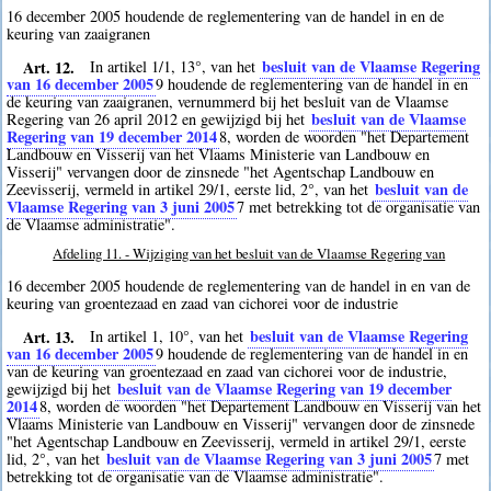
16 december 2005 houdende de reglementering van de handel in en de
keuring van zaaigranen
Art. 12.
besluit van de Vlaamse Regering
In artikel 1/1, 13°, van het
van 16 december 2005
9
houdende de reglementering van de handel in en
de keuring van zaaigranen, vernummerd bij het besluit van de Vlaamse
besluit van de Vlaamse
Regering van 26 april 2012 en gewijzigd bij het
Regering van 19 december 2014
8
, worden de woorden "het Departement
Landbouw en Visserij van het Vlaams Ministerie van Landbouw en
Visserij" vervangen door de zinsnede "het Agentschap Landbouw en
besluit van de
Zeevisserij, vermeld in artikel 29/1, eerste lid, 2°, van het
Vlaamse Regering van 3 juni 2005
7
met betrekking tot de organisatie van
de Vlaamse administratie".
Afdeling 11. - Wijziging van het besluit van de Vlaamse Regering van
16 december 2005 houdende de reglementering van de handel in en van de
keuring van groentezaad en zaad van cichorei voor de industrie
Art. 13.
besluit van de Vlaamse Regering
In artikel 1, 10°, van het
van 16 december 2005
9
houdende de reglementering van de handel in en
van de keuring van groentezaad en zaad van cichorei voor de industrie,
besluit van de Vlaamse Regering van 19 december
gewijzigd bij het
2014
8
, worden de woorden "het Departement Landbouw en Visserij van het
Vlaams Ministerie van Landbouw en Visserij" vervangen door de zinsnede
"het Agentschap Landbouw en Zeevisserij, vermeld in artikel 29/1, eerste
besluit van de Vlaamse Regering van 3 juni 2005
lid, 2°, van het
7
met
betrekking tot de organisatie van de Vlaamse administratie".