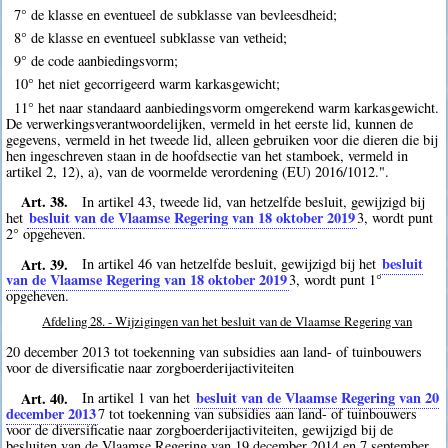
7° de klasse en eventueel de subklasse van bevleesdheid;
8° de klasse en eventueel subklasse van vetheid;
9° de code aanbiedingsvorm;
10° het niet gecorrigeerd warm karkasgewicht;
11° het naar standaard aanbiedingsvorm omgerekend warm karkasgewicht.
De verwerkingsverantwoordelijken, vermeld in het eerste lid, kunnen de
gegevens, vermeld in het tweede lid, alleen gebruiken voor die dieren die bij
hen ingeschreven staan in de hoofdsectie van het stamboek, vermeld in
artikel 2, 12), a), van de voormelde verordening (EU) 2016/1012.".
Art. 38.
In artikel 43, tweede lid, van hetzelfde besluit, gewijzigd bij
besluit van de Vlaamse Regering van 18 oktober 2019
het
3
, wordt punt
2° opgeheven.
Art. 39.
besluit
In artikel 46 van hetzelfde besluit, gewijzigd bij het
van de Vlaamse Regering van 18 oktober 2019
3
, wordt punt 1°
opgeheven.
Afdeling 28. - Wijzigingen van het besluit van de Vlaamse Regering van
20 december 2013 tot toekenning van subsidies aan land- of tuinbouwers
voor de diversificatie naar zorgboerderijactiviteiten
Art. 40.
besluit van de Vlaamse Regering van 20
In artikel 1 van het
december 2013
7
tot toekenning van subsidies aan land- of tuinbouwers
voor de diversificatie naar zorgboerderijactiviteiten, gewijzigd bij de
besluiten van de Vlaamse Regering van 19 december 2014 en 7 september