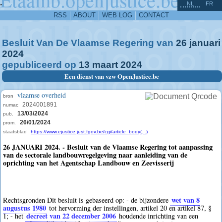
^
-
NL
FR
RSS
ABOUT
WEB LOG
CONTACT
Besluit Van De Vlaamse Regering van
26
januari
2024
gepubliceerd op
13
maart
2024
Een dienst van vzw OpenJustice.be
vlaamse overheid
bron
2024001891
numac
13/03/2024
pub.
26/01/2024
prom.
staatsblad
https://www.ejustice.just.fgov.be/cgi/article_body(...)
26 JANUARI 2024. - Besluit van de Vlaamse Regering tot aanpassing
van de sectorale landbouwregelgeving naar aanleiding van de
oprichting van het Agentschap Landbouw en Zeevisserij
wet van 8
Rechtsgronden Dit besluit is gebaseerd op: - de bijzondere
augustus 1980
tot hervorming der instellingen, artikel 20 en artikel 87, §
decreet van 22 december 2006
1; - het
houdende inrichting van een