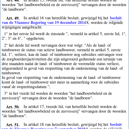
woorden "het landbouwbeleid en de zeevisserij" vervangen door de woorden
"de landbouw".
Art. 49.
besluit
In artikel 16 van hetzelfde besluit, gewijzigd bij het
van de Vlaamse Regering van 19 december 2014
8
, worden de volgende
wijzigingen aangebracht:
1° in het eerste lid wordt de zinsnede ", vermeld in artikel 5, eerste lid, 1°,
2°, 3° en 4°, " opgeheven;
2° het derde lid wordt vervangen door wat volgt: "Als de land- of
tuinbouwer de status van actieve landbouwer, vermeld in artikel 5, eerste
lid, 1°, verliest, kan de land- of tuinbouwer nog subsidies ontvangen voor
de zorgboerderijactiviteiten die zijn uitgevoerd gedurende een termijn van
drie maanden nadat de land- of tuinbouwer de voormelde status verliest,
uitgezonderd in geval van stopzetting van de onderneming van de land- of
tuinbouwer.
In geval van stopzetting van de onderneming van de land- of tuinbouwer
komt de land- of tuinbouwer niet meer in aanmerking voor de subsidies
vanaf de stopzettingsdatum.";
3° in het vierde lid worden de woorden "het landbouwbeleid en de
zeevisserij" vervangen door de woorden "de landbouw".
Art. 50.
In artikel 17, tweede lid, van hetzelfde besluit worden de
woorden "het landbouwbeleid en de zeevisserij" vervangen door de woorden
"de landbouw".
Art. 51.
besluit
In artikel 18 van hetzelfde besluit, gewijzigd bij het
van de Vlaamse Regering van 7 september 2018
0
, worden de volgende