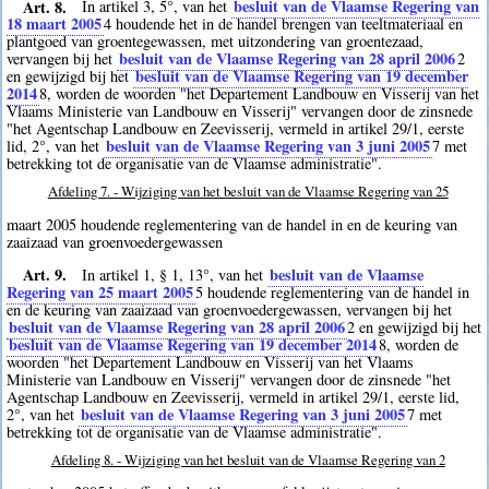
Art. 8.
besluit van de Vlaamse Regering van
In artikel 3, 5°, van het
18 maart 2005
4
houdende het in de handel brengen van teeltmateriaal en
plantgoed van groentegewassen, met uitzondering van groentezaad,
besluit van de Vlaamse Regering van 28 april 2006
vervangen bij het
2
besluit van de Vlaamse Regering van 19 december
en gewijzigd bij het
2014
8
, worden de woorden "het Departement Landbouw en Visserij van het
Vlaams Ministerie van Landbouw en Visserij" vervangen door de zinsnede
"het Agentschap Landbouw en Zeevisserij, vermeld in artikel 29/1, eerste
besluit van de Vlaamse Regering van 3 juni 2005
lid, 2°, van het
7
met
betrekking tot de organisatie van de Vlaamse administratie".
Afdeling 7. - Wijziging van het besluit van de Vlaamse Regering van 25
maart 2005 houdende reglementering van de handel in en de keuring van
zaaizaad van groenvoedergewassen
Art. 9.
besluit van de Vlaamse
In artikel 1, § 1, 13°, van het
Regering van 25 maart 2005
5
houdende reglementering van de handel in
en de keuring van zaaizaad van groenvoedergewassen, vervangen bij het
besluit van de Vlaamse Regering van 28 april 2006
2
en gewijzigd bij het
besluit van de Vlaamse Regering van 19 december 2014
8
, worden de
woorden "het Departement Landbouw en Visserij van het Vlaams
Ministerie van Landbouw en Visserij" vervangen door de zinsnede "het
Agentschap Landbouw en Zeevisserij, vermeld in artikel 29/1, eerste lid,
besluit van de Vlaamse Regering van 3 juni 2005
2°, van het
7
met
betrekking tot de organisatie van de Vlaamse administratie".
Afdeling 8. - Wijziging van het besluit van de Vlaamse Regering van 2