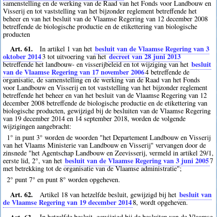
samenstelling en de werking van de Raad van het Fonds voor Landbouw en
Visserij en tot vaststelling van het bijzonder reglement betreffende het
beheer en van het besluit van de Vlaamse Regering van 12 december 2008
betreffende de biologische productie en de etikettering van biologische
producten
Art. 61.
besluit van de Vlaamse Regering van 3
In artikel 1 van het
oktober 2014
decreet van 28 juni 2013
3
tot uitvoering van het
besluit
betreffende het landbouw- en visserijbeleid en tot wijziging van het
van de Vlaamse Regering van 17 november 2006
4
betreffende de
organisatie, de samenstelling en de werking van de Raad van het Fonds
voor Landbouw en Visserij en tot vaststelling van het bijzonder reglement
betreffende het beheer en van het besluit van de Vlaamse Regering van 12
december 2008 betreffende de biologische productie en de etikettering van
biologische producten, gewijzigd bij de besluiten van de Vlaamse Regering
van 19 december 2014 en 14 september 2018, worden de volgende
wijzigingen aangebracht:
1° in punt 3° worden de woorden "het Departement Landbouw en Visserij
van het Vlaams Ministerie van Landbouw en Visserij" vervangen door de
zinsnede "het Agentschap Landbouw en Zeevisserij, vermeld in artikel 29/1,
besluit van de Vlaamse Regering van 3 juni 2005
eerste lid, 2°, van het
7
met betrekking tot de organisatie van de Vlaamse administratie";
2° punt 7° en punt 8° worden opgeheven.
Art. 62.
besluit van
Artikel 18 van hetzelfde besluit, gewijzigd bij het
de Vlaamse Regering van 19 december 2014
8
, wordt opgeheven.
Art. 63.
In hetzelfde besluit, gewijzigd bij de besluiten van de Vlaamse