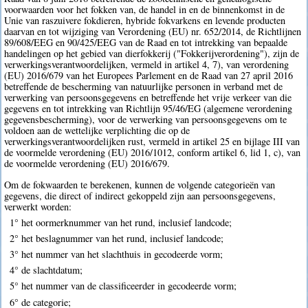
voorwaarden voor het fokken van, de handel in en de binnenkomst in de
Unie van raszuivere fokdieren, hybride fokvarkens en levende producten
daarvan en tot wijziging van Verordening (EU) nr. 652/2014, de Richtlijnen
89/608/EEG en 90/425/EEG van de Raad en tot intrekking van bepaalde
handelingen op het gebied van dierfokkerij ("Fokkerijverordening"), zijn de
verwerkingsverantwoordelijken, vermeld in artikel 4, 7), van verordening
(EU) 2016/679 van het Europees Parlement en de Raad van 27 april 2016
betreffende de bescherming van natuurlijke personen in verband met de
verwerking van persoonsgegevens en betreffende het vrije verkeer van die
gegevens en tot intrekking van Richtlijn 95/46/EG (algemene verordening
gegevensbescherming), voor de verwerking van persoonsgegevens om te
voldoen aan de wettelijke verplichting die op de
verwerkingsverantwoordelijken rust, vermeld in artikel 25 en bijlage III van
de voormelde verordening (EU) 2016/1012, conform artikel 6, lid 1, c), van
de voormelde verordening (EU) 2016/679.
Om de fokwaarden te berekenen, kunnen de volgende categorieën van
gegevens, die direct of indirect gekoppeld zijn aan persoonsgegevens,
verwerkt worden:
1° het oormerknummer van het rund, inclusief landcode;
2° het beslagnummer van het rund, inclusief landcode;
3° het nummer van het slachthuis in gecodeerde vorm;
4° de slachtdatum;
5° het nummer van de classificeerder in gecodeerde vorm;
6° de categorie;