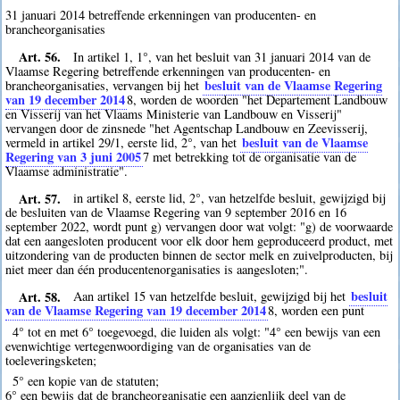
31 januari 2014 betreffende erkenningen van producenten- en
brancheorganisaties
Art. 56.
In artikel 1, 1°, van het besluit van 31 januari 2014 van de
Vlaamse Regering betreffende erkenningen van producenten- en
besluit van de Vlaamse Regering
brancheorganisaties, vervangen bij het
van 19 december 2014
8
, worden de woorden "het Departement Landbouw
en Visserij van het Vlaams Ministerie van Landbouw en Visserij"
vervangen door de zinsnede "het Agentschap Landbouw en Zeevisserij,
besluit van de Vlaamse
vermeld in artikel 29/1, eerste lid, 2°, van het
Regering van 3 juni 2005
7
met betrekking tot de organisatie van de
Vlaamse administratie".
Art. 57.
in artikel 8, eerste lid, 2°, van hetzelfde besluit, gewijzigd bij
de besluiten van de Vlaamse Regering van 9 september 2016 en 16
september 2022, wordt punt g) vervangen door wat volgt: "g) de voorwaarde
dat een aangesloten producent voor elk door hem geproduceerd product, met
uitzondering van de producten binnen de sector melk en zuivelproducten, bij
niet meer dan één producentenorganisaties is aangesloten;".
Art. 58.
besluit
Aan artikel 15 van hetzelfde besluit, gewijzigd bij het
van de Vlaamse Regering van 19 december 2014
8
, worden een punt
4° tot en met 6° toegevoegd, die luiden als volgt: "4° een bewijs van een
evenwichtige vertegenwoordiging van de organisaties van de
toeleveringsketen;
5° een kopie van de statuten;
6° een bewijs dat de brancheorganisatie een aanzienlijk deel van de