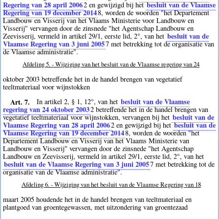
Regering van 28 april 2006
besluit van de Vlaamse
2
en gewijzigd bij het
Regering van 19 december 2014
8
, worden de woorden "het Departement
Landbouw en Visserij van het Vlaams Ministerie voor Landbouw en
Visserij" vervangen door de zinsnede "het Agentschap Landbouw en
besluit van de
Zeevisserij, vermeld in artikel 29/1, eerste lid, 2°, van het
Vlaamse Regering van 3 juni 2005
7
met betrekking tot de organisatie van
de Vlaamse administratie".
Afdeling 5. - Wijziging van het besluit van de Vlaamse regering van 24
oktober 2003 betreffende het in de handel brengen van vegetatief
teeltmateriaal voor wijnstokken
Art. 7.
besluit van de Vlaamse
In artikel 2, § 1, 12°, van het
regering van 24 oktober 2003
2
betreffende het in de handel brengen van
besluit van de
vegetatief teeltmateriaal voor wijnstokken, vervangen bij het
Vlaamse Regering van 28 april 2006
besluit van de
2
en gewijzigd bij het
Vlaamse Regering van 19 december 2014
8
, worden de woorden "het
Departement Landbouw en Visserij van het Vlaams Ministerie van
Landbouw en Visserij" vervangen door de zinsnede "het Agentschap
Landbouw en Zeevisserij, vermeld in artikel 29/1, eerste lid, 2°, van het
besluit van de Vlaamse Regering van 3 juni 2005
7
met betrekking tot de
organisatie van de Vlaamse administratie".
Afdeling 6. - Wijziging van het besluit van de Vlaamse Regering van 18
maart 2005 houdende het in de handel brengen van teeltmateriaal en
plantgoed van groentegewassen, met uitzondering van groentezaad