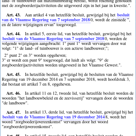
land- of tuinbouwer dat maximumbedrag bereikt, wordt rekening gehouden
met de zorgboerderijactiviteiten die uitgevoerd zijn in het jaar in kwestie.".
Art. 43.
besluit
Aan artikel 4 van hetzelfde besluit, gewijzigd bij het
van de Vlaamse Regering van 7 september 2018
0
, wordt de zinsnede ",
en de latere wijzigingen ervan" toegevoegd.
Art. 44.
In artikel 5, eerste lid, van hetzelfde besluit, gewijzigd bij het
besluit van de Vlaamse Regering van 7 september 2018
0
, worden de
volgende wijzigingen aangebracht: 1° punt 1° wordt vervangen door wat
volgt: "1° de land- of tuinbouwer is een actieve landbouwer;";
2° punt 2° en 3° worden opgeheven;
3° er wordt een punt 9° toegevoegd, dat luidt als volgt: "9° de
zorgboerderijactiviteiten worden uitgevoerd in het Vlaamse Gewest.".
Art. 45.
In hetzelfde besluit, gewijzigd bij de besluiten van de Vlaamse
Regering van 19 december 2014 en 7 september 2018, wordt hoofdstuk 3,
dat bestaat uit artikel 7 en 8, opgeheven.
Art. 46.
In artikel 11 en 12, tweede lid, van hetzelfde besluit worden de
woorden "het landbouwbeleid en de zeevisserij" vervangen door de woorden
"de landbouw".
Art. 47.
In artikel 13, derde lid, van hetzelfde besluit, gewijzigd bij het
besluit van de Vlaamse Regering van 19 december 2014
8
, wordt het
woord "zorgboederijovereenkomst" vervangen door het woord
"zorgboerderijovereenkomst".
Art. 48.
In artikel 15, tweede lid, van hetzelfde besluit worden de