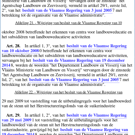
Ministerie van Landbouw en Visserij" vervangen door de zinsnede "het
Agentschap Landbouw en Zeevisserij, vermeld in artikel 29/1, eerste lid,
besluit van de Vlaamse Regering van 3 juni 2005
2°, van het
7
met
betrekking tot de organisatie van de Vlaamse administratie".
Afdeling 21. - Wijziging van besluit van de Vlaamse Regering van 10
oktober 2008 betreffende het erkennen van centra voor landbouweducatie en
het subsidiëren van landbouweducatieve activiteiten
Art. 28.
besluit van de Vlaamse Regering
In artikel 1, 3°, van het
van 10 oktober 2008
0
betreffende het erkennen van centra voor
landbouweducatie en het subsidiëren van landbouweducatieve activiteiten,
besluit van de Vlaamse Regering van 19 december
vervangen bij het
2014
8
, worden de woorden "het Departement Landbouw en Visserij van het
Vlaams Ministerie van Landbouw en Visserij" vervangen door de zinsnede
"het Agentschap Landbouw en Zeevisserij, vermeld in artikel 29/1, eerste
besluit van de Vlaamse Regering van 3 juni 2005
lid, 2°, van het
7
met
betrekking tot de organisatie van de Vlaamse administratie".
Afdeling 22. - Wijziging van het besluit van de Vlaamse Regering van
29 mei 2009 tot vaststelling van de uitbetalingregels voor het landbouwdeel
van de steun uit het Herstructureringsfonds van de suikerindustrie
Art. 29.
besluit van de Vlaamse Regering
In artikel 1, 2°, van het
van 29 mei 2009
1
tot vaststelling van de uitbetalingregels voor het
landbouwdeel van de steun uit het Herstructureringsfonds van de
besluit van de Vlaamse Regering van
suikerindustrie, gewijzigd bij het
19 december 2014
8
, worden de woorden "het Departement Landbouw en