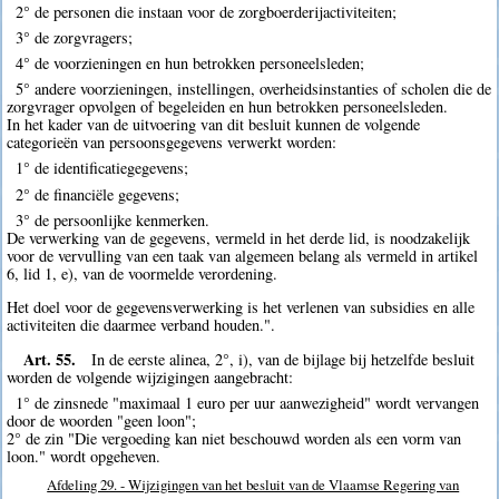
2° de personen die instaan voor de zorgboerderijactiviteiten;
3° de zorgvragers;
4° de voorzieningen en hun betrokken personeelsleden;
5° andere voorzieningen, instellingen, overheidsinstanties of scholen die de
zorgvrager opvolgen of begeleiden en hun betrokken personeelsleden.
In het kader van de uitvoering van dit besluit kunnen de volgende
categorieën van persoonsgegevens verwerkt worden:
1° de identificatiegegevens;
2° de financiële gegevens;
3° de persoonlijke kenmerken.
De verwerking van de gegevens, vermeld in het derde lid, is noodzakelijk
voor de vervulling van een taak van algemeen belang als vermeld in artikel
6, lid 1, e), van de voormelde verordening.
Het doel voor de gegevensverwerking is het verlenen van subsidies en alle
activiteiten die daarmee verband houden.".
Art. 55.
In de eerste alinea, 2°, i), van de bijlage bij hetzelfde besluit
worden de volgende wijzigingen aangebracht:
1° de zinsnede "maximaal 1 euro per uur aanwezigheid" wordt vervangen
door de woorden "geen loon";
2° de zin "Die vergoeding kan niet beschouwd worden als een vorm van
loon." wordt opgeheven.
Afdeling 29. - Wijzigingen van het besluit van de Vlaamse Regering van