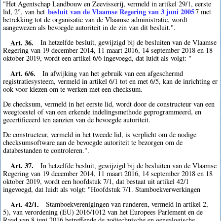
"Het Agentschap Landbouw en Zeevisserij, vermeld in artikel 29/1, eerste
besluit van de Vlaamse Regering van 3 juni 2005
lid, 2°, van het
7
met
betrekking tot de organisatie van de Vlaamse administratie, wordt
aangewezen als bevoegde autoriteit in de zin van dit besluit.".
Art. 36.
In hetzelfde besluit, gewijzigd bij de besluiten van de Vlaamse
Regering van 19 december 2014, 11 maart 2016, 14 september 2018 en 18
oktober 2019, wordt een artikel 6/6 ingevoegd, dat luidt als volgt: "
Art. 6/6.
In afwijking van het gebruik van een afgeschermd
registratiesysteem, vermeld in artikel 6/1 tot en met 6/5, kan de inrichting er
ook voor kiezen om te werken met een checksum.
De checksum, vermeld in het eerste lid, wordt door de constructeur van een
weegtoestel of van een erkende indelingsmethode geprogrammeerd, en
gecertificeerd ten aanzien van de bevoegde autoriteit.
De constructeur, vermeld in het tweede lid, is verplicht om de nodige
checksumsoftware aan de bevoegde autoriteit te bezorgen om de
databestanden te controleren.".
Art. 37.
In hetzelfde besluit, gewijzigd bij de besluiten van de Vlaamse
Regering van 19 december 2014, 11 maart 2016, 14 september 2018 en 18
oktober 2019, wordt een hoofdstuk 7/1, dat bestaat uit artikel 42/1
ingevoegd, dat luidt als volgt: "Hoofdstuk 7/1. Stamboekverwerkingen
Art. 42/1.
Stamboekverenigingen van runderen, vermeld in artikel 2,
5), van verordening (EU) 2016/1012 van het Europees Parlement en de
Raad van 8 juni 2016 betreffende de zoötechnische en genealogische