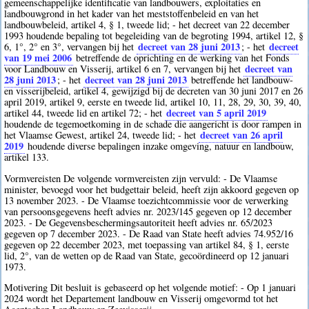
gemeenschappelijke identificatie van landbouwers, exploitaties en
landbouwgrond in het kader van het meststoffenbeleid en van het
landbouwbeleid, artikel 4, § 1, tweede lid; - het decreet van 22 december
1993 houdende bepaling tot begeleiding van de begroting 1994, artikel 12, §
decreet van 28 juni 2013
decreet
6, 1°, 2° en 3°, vervangen bij het
; - het
van 19 mei 2006
betreffende de oprichting en de werking van het Fonds
decreet van
voor Landbouw en Visserij, artikel 6 en 7, vervangen bij het
28 juni 2013
decreet van 28 juni 2013
; - het
betreffende het landbouw-
en visserijbeleid, artikel 4, gewijzigd bij de decreten van 30 juni 2017 en 26
april 2019, artikel 9, eerste en tweede lid, artikel 10, 11, 28, 29, 30, 39, 40,
decreet van 5 april 2019
artikel 44, tweede lid en artikel 72; - het
houdende de tegemoetkoming in de schade die aangericht is door rampen in
decreet van 26 april
het Vlaamse Gewest, artikel 24, tweede lid; - het
2019
houdende diverse bepalingen inzake omgeving, natuur en landbouw,
artikel 133.
Vormvereisten De volgende vormvereisten zijn vervuld: - De Vlaamse
minister, bevoegd voor het budgettair beleid, heeft zijn akkoord gegeven op
13 november 2023. - De Vlaamse toezichtcommissie voor de verwerking
van persoonsgegevens heeft advies nr. 2023/145 gegeven op 12 december
2023. - De Gegevensbeschermingsautoriteit heeft advies nr. 65/2023
gegeven op 7 december 2023. - De Raad van State heeft advies 74.952/16
gegeven op 22 december 2023, met toepassing van artikel 84, § 1, eerste
lid, 2°, van de wetten op de Raad van State, gecoördineerd op 12 januari
1973.
Motivering Dit besluit is gebaseerd op het volgende motief: - Op 1 januari
2024 wordt het Departement landbouw en Visserij omgevormd tot het