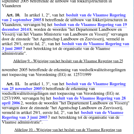
september 2005 betreffende de uitbouw van fokkerijstructuren in
Vlaanderen
Art. 10.
besluit van de Vlaamse Regering
In artikel 1, 2°, van het
van 2 september 2005
8
betreffende de uitbouw van fokkerijstructuren in
besluit van de Vlaamse Regering van 19
Vlaanderen, vervangen bij het
december 2014
8
, worden de woorden "het Departement Landbouw en
Visserij van het Vlaams Ministerie van Landbouw en Visserij" vervangen
door de zinsnede "het Agentschap Landbouw en Zeevisserij, vermeld in
besluit van de Vlaamse Regering van
artikel 29/1, eerste lid, 2°, van het
3 juni 2005
7
met betrekking tot de organisatie van de Vlaamse
administratie".
Afdeling 9. - Wijziging van het besluit van de Vlaamse Regering van 25
november 2005 betreffende de erkenning van voedselkwaliteitsregelingen
met toepassing van Verordening (EG) nr. 1257/1999
Art. 11.
besluit van de Vlaamse Regering
In artikel 1, 3°, van het
van 25 november 2005
0
betreffende de erkenning van
voedselkwaliteitsregelingen met toepassing van Verordening (EG) nr.
besluit van de Vlaamse Regering van 28
1257/1999, vervangen bij het
april 2006
2
, worden de woorden "het Departement Landbouw en Visserij"
vervangen door de zinsnede "het Agentschap Landbouw en Zeevisserij,
besluit van de Vlaamse
vermeld in artikel 29/1, eerste lid, 2°, van het
Regering van 3 juni 2005
7
met betrekking tot de organisatie van de
Vlaamse administratie".
Afdeling 10. - Wijziging van het besluit van de Vlaamse Regering van