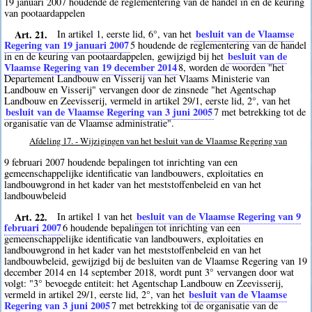
19 januari 2007 houdende de reglementering van de handel in en de keuring
van pootaardappelen
Art. 21.
besluit van de Vlaamse
In artikel 1, eerste lid, 6°, van het
Regering van 19 januari 2007
5
houdende de reglementering van de handel
besluit van de
in en de keuring van pootaardappelen, gewijzigd bij het
Vlaamse Regering van 19 december 2014
8
, worden de woorden "het
Departement Landbouw en Visserij van het Vlaams Ministerie van
Landbouw en Visserij" vervangen door de zinsnede "het Agentschap
Landbouw en Zeevisserij, vermeld in artikel 29/1, eerste lid, 2°, van het
besluit van de Vlaamse Regering van 3 juni 2005
7
met betrekking tot de
organisatie van de Vlaamse administratie".
Afdeling 17. - Wijzigingen van het besluit van de Vlaamse Regering van
9 februari 2007 houdende bepalingen tot inrichting van een
gemeenschappelijke identificatie van landbouwers, exploitaties en
landbouwgrond in het kader van het meststoffenbeleid en van het
landbouwbeleid
Art. 22.
besluit van de Vlaamse Regering van 9
In artikel 1 van het
februari 2007
6
houdende bepalingen tot inrichting van een
gemeenschappelijke identificatie van landbouwers, exploitaties en
landbouwgrond in het kader van het meststoffenbeleid en van het
landbouwbeleid, gewijzigd bij de besluiten van de Vlaamse Regering van 19
december 2014 en 14 september 2018, wordt punt 3° vervangen door wat
volgt: "3° bevoegde entiteit: het Agentschap Landbouw en Zeevisserij,
besluit van de Vlaamse
vermeld in artikel 29/1, eerste lid, 2°, van het
Regering van 3 juni 2005
7
met betrekking tot de organisatie van de