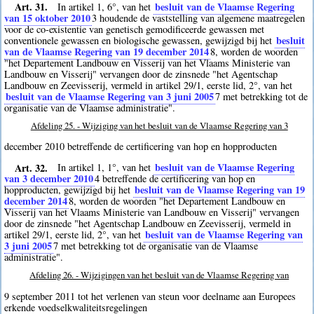
Art. 31.
besluit van de Vlaamse Regering
In artikel 1, 6°, van het
van 15 oktober 2010
3
houdende de vaststelling van algemene maatregelen
voor de co-existentie van genetisch gemodificeerde gewassen met
besluit
conventionele gewassen en biologische gewassen, gewijzigd bij het
van de Vlaamse Regering van 19 december 2014
8
, worden de woorden
"het Departement Landbouw en Visserij van het Vlaams Ministerie van
Landbouw en Visserij" vervangen door de zinsnede "het Agentschap
Landbouw en Zeevisserij, vermeld in artikel 29/1, eerste lid, 2°, van het
besluit van de Vlaamse Regering van 3 juni 2005
7
met betrekking tot de
organisatie van de Vlaamse administratie".
Afdeling 25. - Wijziging van het besluit van de Vlaamse Regering van 3
december 2010 betreffende de certificering van hop en hopproducten
Art. 32.
besluit van de Vlaamse Regering
In artikel 1, 1°, van het
van 3 december 2010
4
betreffende de certificering van hop en
besluit van de Vlaamse Regering van 19
hopproducten, gewijzigd bij het
december 2014
8
, worden de woorden "het Departement Landbouw en
Visserij van het Vlaams Ministerie van Landbouw en Visserij" vervangen
door de zinsnede "het Agentschap Landbouw en Zeevisserij, vermeld in
besluit van de Vlaamse Regering van
artikel 29/1, eerste lid, 2°, van het
3 juni 2005
7
met betrekking tot de organisatie van de Vlaamse
administratie".
Afdeling 26. - Wijzigingen van het besluit van de Vlaamse Regering van
9 september 2011 tot het verlenen van steun voor deelname aan Europees
erkende voedselkwaliteitsregelingen