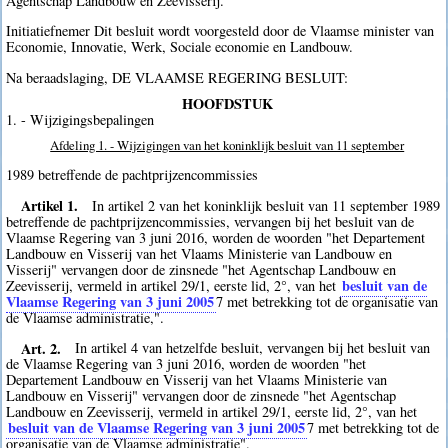
Agentschap Landbouw en Zeevisserij.
Initiatiefnemer Dit besluit wordt voorgesteld door de Vlaamse minister van
Economie, Innovatie, Werk, Sociale economie en Landbouw.
Na beraadslaging, DE VLAAMSE REGERING BESLUIT:
HOOFDSTUK
1. - Wijzigingsbepalingen
Afdeling 1. - Wijzigingen van het koninklijk besluit van 11 september
1989 betreffende de pachtprijzencommissies
Artikel 1.
In artikel 2 van het koninklijk besluit van 11 september 1989
betreffende de pachtprijzencommissies, vervangen bij het besluit van de
Vlaamse Regering van 3 juni 2016, worden de woorden "het Departement
Landbouw en Visserij van het Vlaams Ministerie van Landbouw en
Visserij" vervangen door de zinsnede "het Agentschap Landbouw en
besluit van de
Zeevisserij, vermeld in artikel 29/1, eerste lid, 2°, van het
Vlaamse Regering van 3 juni 2005
7
met betrekking tot de organisatie van
de Vlaamse administratie,".
Art. 2.
In artikel 4 van hetzelfde besluit, vervangen bij het besluit van
de Vlaamse Regering van 3 juni 2016, worden de woorden "het
Departement Landbouw en Visserij van het Vlaams Ministerie van
Landbouw en Visserij" vervangen door de zinsnede "het Agentschap
Landbouw en Zeevisserij, vermeld in artikel 29/1, eerste lid, 2°, van het
besluit van de Vlaamse Regering van 3 juni 2005
7
met betrekking tot de
organisatie van de Vlaamse administratie".