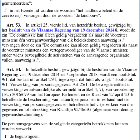
geïnterneerden;";
5° in het tweede lid worden de woorden "het landbouwbeleid en de
zeevisserij" vervangen door de woorden "de landbouw".
Art. 53.
In artikel 25, vierde lid, van hetzelfde besluit, gewijzigd bij
besluit van de Vlaamse Regering van 19 december 2014
het
8
, wordt de
zin "De commissie kan alleen geldig vergaderen als naast de voorzitter
minstens één vertegenwoordiger van elk beleidsdomein aanwezig is."
vervangen door de zin "De commissie kan alleen geldig vergaderen als naast
de voorzitter minstens één vertegenwoordiger van de Vlaamse minister,
onder wiens bevoegdheid de activiteiten van de aanvragende organisatie
vallen, aanwezig is.".
Art. 54.
In hetzelfde besluit, gewijzigd bij de besluiten van de Vlaamse
Regering van 19 december 2014 en 7 september 2018, wordt een hoofdstuk
9/1, dat bestaat uit artikel 25/1, ingevoegd, dat luidt als volgt: "Hoofdstuk
9/1. Verwerking van persoonsgegevens Art.25/1. De bevoegde entiteit is
verwerkingsverantwoordelijke als vermeld in artikel 4, 7), van verordening
(EU) 2016/679 van het Europees Parlement en de Raad van 27 april 2016
betreffende de bescherming van natuurlijke personen in verband met de
verwerking van persoonsgegevens en betreffende het vrije verkeer van die
gegevens en tot intrekking van Richtlijn 95/46/EG (algemene verordening
gegevensbescherming).
De persoonsgegevens van de volgende categorieën betrokkenen kunnen
worden verwerkt:
1° de begunstigden;