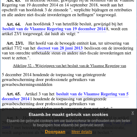
Regering van 19 december 2014 en 14 september 2018, wordt aan het
opschrift van hoofdstuk 3 de zinsnede ", verplichte bijdragen en retributies
en alle andere niet-fiscale invorderingen en heffingen" toegevoegd.
Art. 64.
Aan hoofdstuk 3 van hetzelfde besluit, gewijzigd bij het
besluit van de Vlaamse Regering van 19 december 2014
8
, wordt een
artikel 23/1 toegevoegd, dat luidt als volgt: "
Art. 23/1.
Het hoofd van de bevoegde entiteit kan, ter uitvoering van
decreet van 28 juni 2013
artikel 77/2 van het
beslissen om de invordering
van ten onrechte uitbetaalde steun en andere niet-fiscale invorderingen niet
voort te zetten.".
Afdeling 32. - Wijzigingen van het besluit van de Vlaamse Regering van
5 december 2014 houdende de toepassing van geïntegreerde
gewasbescherming door professionele gebruikers van
gewasbeschermingsmiddelen
Art. 65.
besluit van de Vlaamse Regering van 5
Artikel 3 van het
december 2014
1
houdende de toepassing van geïntegreerde
gewasbescherming door professionele gebruikers van
gewasbeschermingsmiddelen wordt vervangen door wat volgt: "
x
Etaamb.be maakt gebruik van cookies
Art. 3.
Het Agentschap Landbouw en Zeevisserij, vermeld in artikel
Etaamb.be gebruikt cookies om uw taalvoorkeur te onthouden en om beter
besluit van de Vlaamse Regering van 3 juni
29/1, eerste lid, 2°, van het
te begrijpen hoe etaamb.be gebruikt wordt.
2005
7
met betrekking tot de organisatie van de Vlaamse administratie,
Doorgaan
wordt aangewezen als bevoegde entiteit, vermeld in dit besluit.".
Meer details