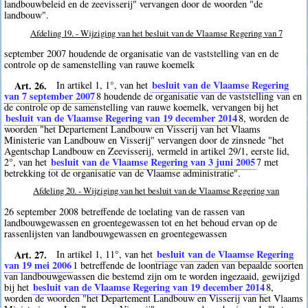
landbouwbeleid en de zeevisserij" vervangen door de woorden "de
landbouw".
Afdeling 19. - Wijziging van het besluit van de Vlaamse Regering van 7
september 2007 houdende de organisatie van de vaststelling van en de
controle op de samenstelling van rauwe koemelk
Art. 26.
besluit van de Vlaamse Regering
In artikel 1, 1°, van het
van 7 september 2007
8
houdende de organisatie van de vaststelling van en
de controle op de samenstelling van rauwe koemelk, vervangen bij het
besluit van de Vlaamse Regering van 19 december 2014
8
, worden de
woorden "het Departement Landbouw en Visserij van het Vlaams
Ministerie van Landbouw en Visserij" vervangen door de zinsnede "het
Agentschap Landbouw en Zeevisserij, vermeld in artikel 29/1, eerste lid,
besluit van de Vlaamse Regering van 3 juni 2005
2°, van het
7
met
betrekking tot de organisatie van de Vlaamse administratie".
Afdeling 20. - Wijziging van het besluit van de Vlaamse Regering van
26 september 2008 betreffende de toelating van de rassen van
landbouwgewassen en groentegewassen tot en het behoud ervan op de
rassenlijsten van landbouwgewassen en groentegewassen
Art. 27.
besluit van de Vlaamse Regering
In artikel 1, 11°, van het
van 19 mei 2006
1
betreffende de loontriage van zaden van bepaalde soorten
van landbouwgewassen die bestemd zijn om te worden ingezaaid, gewijzigd
besluit van de Vlaamse Regering van 19 december 2014
bij het
8
,
worden de woorden "het Departement Landbouw en Visserij van het Vlaams