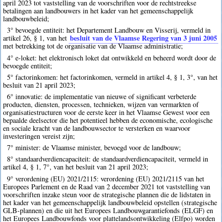
april 2023 tot vaststelling van de voorschriften voor de rechtstreekse
betalingen aan landbouwers in het kader van het gemeenschappelijk
landbouwbeleid;
3° bevoegde entiteit: het Departement Landbouw en Visserij, vermeld in
besluit van de Vlaamse Regering van 3 juni 2005
artikel 26, § 1, van het
met betrekking tot de organisatie van de Vlaamse administratie;
4° e-loket: het elektronisch loket dat ontwikkeld en beheerd wordt door de
bevoegde entiteit;
5° factorinkomen: het factorinkomen, vermeld in artikel 4, § 1, 3°, van het
besluit van 21 april 2023;
6° innovatie: de implementatie van nieuwe of significant verbeterde
producten, diensten, processen, technieken, wijzen van vermarkten of
organisatiestructuren voor de eerste keer in het Vlaamse Gewest voor een
bepaalde deelsector die het potentieel hebben de economische, ecologische
en sociale kracht van de landbouwsector te versterken en waarvoor
investeringen vereist zijn;
7° minister: de Vlaamse minister, bevoegd voor de landbouw;
8° standaardverdiencapaciteit: de standaardverdiencapaciteit, vermeld in
artikel 4, § 1, 7°, van het besluit van 21 april 2023;
9° verordening (EU) 2021/2115: verordening (EU) 2021/2115 van het
Europees Parlement en de Raad van 2 december 2021 tot vaststelling van
voorschriften inzake steun voor de strategische plannen die de lidstaten in
het kader van het gemeenschappelijk landbouwbeleid opstellen (strategische
GLB-plannen) en die uit het Europees Landbouwgarantiefonds (ELGF) en
het Europees Landbouwfonds voor plattelandsontwikkeling (Elfpo) worden