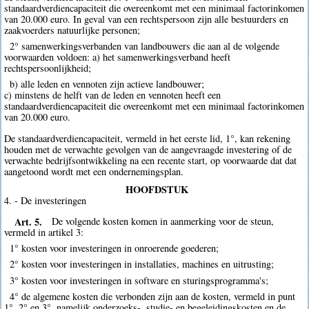
standaardverdiencapaciteit die overeenkomt met een minimaal factorinkomen
van 20.000 euro. In geval van een rechtspersoon zijn alle bestuurders en
zaakvoerders natuurlijke personen;
2° samenwerkingsverbanden van landbouwers die aan al de volgende
voorwaarden voldoen: a) het samenwerkingsverband heeft
rechtspersoonlijkheid;
b) alle leden en vennoten zijn actieve landbouwer;
c) minstens de helft van de leden en vennoten heeft een
standaardverdiencapaciteit die overeenkomt met een minimaal factorinkomen
van 20.000 euro.
De standaardverdiencapaciteit, vermeld in het eerste lid, 1°, kan rekening
houden met de verwachte gevolgen van de aangevraagde investering of de
verwachte bedrijfsontwikkeling na een recente start, op voorwaarde dat dat
aangetoond wordt met een ondernemingsplan.
HOOFDSTUK
4. - De investeringen
Art. 5.
De volgende kosten komen in aanmerking voor de steun,
vermeld in artikel 3:
1° kosten voor investeringen in onroerende goederen;
2° kosten voor investeringen in installaties, machines en uitrusting;
3° kosten voor investeringen in software en sturingsprogramma's;
4° de algemene kosten die verbonden zijn aan de kosten, vermeld in punt
1°, 2° en 3°, namelijk onderzoeks-, studie- en begeleidingskosten en de