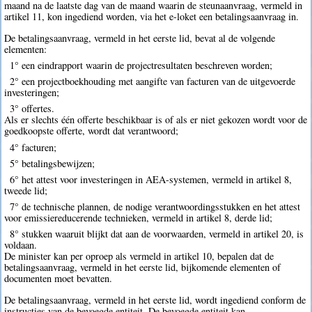
maand na de laatste dag van de maand waarin de steunaanvraag, vermeld in
artikel 11, kon ingediend worden, via het e-loket een betalingsaanvraag in.
De betalingsaanvraag, vermeld in het eerste lid, bevat al de volgende
elementen:
1° een eindrapport waarin de projectresultaten beschreven worden;
2° een projectboekhouding met aangifte van facturen van de uitgevoerde
investeringen;
3° offertes.
Als er slechts één offerte beschikbaar is of als er niet gekozen wordt voor de
goedkoopste offerte, wordt dat verantwoord;
4° facturen;
5° betalingsbewijzen;
6° het attest voor investeringen in AEA-systemen, vermeld in artikel 8,
tweede lid;
7° de technische plannen, de nodige verantwoordingsstukken en het attest
voor emissiereducerende technieken, vermeld in artikel 8, derde lid;
8° stukken waaruit blijkt dat aan de voorwaarden, vermeld in artikel 20, is
voldaan.
De minister kan per oproep als vermeld in artikel 10, bepalen dat de
betalingsaanvraag, vermeld in het eerste lid, bijkomende elementen of
documenten moet bevatten.
De betalingsaanvraag, vermeld in het eerste lid, wordt ingediend conform de
instructies van de bevoegde entiteit. De bevoegde entiteit kan