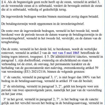
§ 4. Als de begunstigde geen recht heeft op de steun, vermeld in artikel 3,
en de voormelde steun al is uitbetaald, vordert de bevoegde entiteit de steun
die al is uitbetaald, volledig of gedeeltelijk terug.
De ingevorderde bedragen worden binnen maximaal zestig dagen betaald.
De betalingstermijn wordt opgenomen in de invorderingsbrief.
De rente over de ingevorderde bedragen, vermeld in het tweede lid, wordt
berekend voor de periode tussen de datum waarop de betalingstermijn in de
invorderingsbrief, vermeld in het tweede lid, verstrijkt, en de datum van de
terugbetaling.
Om de rente, vermeld in het derde lid, te berekenen, wordt de wettelijke
wet van 5 mei 1865
rentevoet, vermeld in artikel 2 van de
betreffende de
lening tegen interest, toegepast. § 5. De administratieve sancties, vermeld in
paragraaf 1, zijn doeltreffend, evenredig en afschrikkend en staan in
verhouding tot de ernst, de omvang, het permanente karakter en de
herhaling van de geconstateerde niet-naleving, overeenkomstig artikel 59
van verordening (EU) 2021/2116, binnen de volgende grenzen:
1° de sanctie, vermeld in paragraaf 3, 1°, is niet hoger dan 100% van het
bedrag in de betalingsaanvraag, vermeld in artikel 19 van dit besluit;
2° de uitsluiting, vermeld in paragraaf 3, 2°, geldt ten hoogste voor een
periode van twee opeenvolgende jaren, namelijk het jaar van de vaststelling
en het jaar erna;
3° in het geval, vermeld in paragraaf 2, 7°, is het bedrag van de sanctie
gelijk aan het verschil tussen het bedrag in de betalingsaanvraag, vermeld in