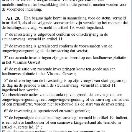
modelformulieren ter beschikking stellen die gebruikt moeten worden voor
de voormelde indiening.
Art. 20.
Een begunstigde komt in aanmerking voor de steun, vermeld
in artikel 3, als al de volgende voorwaarden zijn vervuld op het moment dat
de betalingsaanvraag, vermeld in artikel 19, wordt ingediend:
1° de investering is uitgevoerd conform de omschrijving in de
steunaanvraag, vermeld in artikel 11;
2° de investering is gerealiseerd conform de voorwaarden van de
omgevingsvergunning als de investering dat vereist;
3° onroerende investeringen zijn gerealiseerd op een landbouwexploitatie
in het Vlaamse Gewest;
4° de realisatie van roerende investeringen komt ten goede aan een
landbouwexploitatie in het Vlaamse Gewest;
5° de uitvoering van de investering is op zijn vroegst van start gegaan op
de dag na de periode waarin de steunaanvraag, vermeld in artikel 11,
ingediend kon worden.
Voorbereidende acties zoals de aankoop van grond, de aanvraag van een
omgevingsvergunning, een omgevingsvergunning of de aanvraag van advies
of een prijsofferte, worden niet beschouwd als de start van de investering;
6° de investering is operationeel en wordt gebruikt;
7° de begunstigde die de betalingsaanvraag, vermeld in artikel 19, indient,
is een actieve landbouwer of een samenwerkingsverband als vermeld in
artikel 4, eerste lid, 2° ;
8° als de aanvrager actieve landbouwer op het moment van de