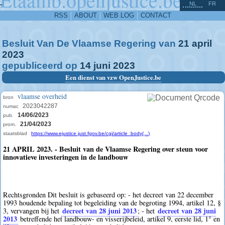
^
-
NL
FR
RSS
ABOUT
WEB LOG
CONTACT
Besluit Van De Vlaamse Regering van
21
april
2023
gepubliceerd op
14
juni
2023
Een dienst van vzw OpenJustice.be
vlaamse overheid
bron
2023042287
numac
14/06/2023
pub.
21/04/2023
prom.
staatsblad
https://www.ejustice.just.fgov.be/cgi/article_body(...)
21 APRIL 2023. - Besluit van de Vlaamse Regering over steun voor
innovatieve investeringen in de landbouw
Rechtsgronden Dit besluit is gebaseerd op: - het decreet van 22 december
1993 houdende bepaling tot begeleiding van de begroting 1994, artikel 12, §
decreet van 28 juni 2013
decreet van 28 juni
3, vervangen bij het
; - het
2013
betreffende het landbouw- en visserijbeleid, artikel 9, eerste lid, 1° en