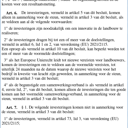
kosten voor een resultaatsmeting.
Art. 6.
De investeringen, vermeld in artikel 5 van dit besluit, komen
alleen in aanmerking voor de steun, vermeld in artikel 3 van dit besluit, als
ze voldoen aan al de volgende voorwaarden:
1° de investeringen zijn noodzakelijk om een innovatie in de landbouw te
realiseren;
2° de investeringen dragen bij tot een of meer van de doelstellingen,
vermeld in artikel 6, lid 1 en 2, van verordening (EU) 2021/2115.
Een oproep als vermeld in artikel 10 van dit besluit, kan beperkt worden tot
een of meer van de voormelde doelstellingen;
3° als het Europese Unierecht leidt tot nieuwe vereisten voor landbouwers,
komen de investeringen om te voldoen aan de voormelde vereisten, tot
uiterlijk 24 maanden na de datum waarop de nieuwe vereisten voor het
bedrijf in kwestie van kracht zijn geworden, in aanmerking voor de steun,
vermeld in artikel 3 van dit besluit;
4° als de begunstigde een samenwerkingsverband is als vermeld in artikel
4, eerste lid, 2°, van dit besluit, komen alleen de investeringen die ten goede
komen aan het voormelde samenwerkingsverband, in aanmerking voor de
steun, vermeld in artikel 3 van dit besluit.
Art. 7.
§ 1. De volgende investeringen komen niet in aanmerking voor
de steun, vermeld in artikel 3 van dit besluit:
1° de investeringen, vermeld in artikel 73, lid 3, van verordening (EU)
2021/2115;