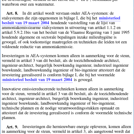
waterbron over een watermeter.
Art. 8.
In dit artikel wordt verstaan onder AEA-systemen: de
ministerieel
stalsystemen die zijn opgenomen in bijlage I, die bij het
besluit van 19 maart 2004
houdende vaststelling van de lijst van
ammoniakemissiearme stalsystemen in uitvoering van artikel 1.1.2 en
artikel 5.9.2.1bis van het besluit van de Vlaamse Regering van 1 juni 1995
houdende algemene en sectorale bepalingen inzake milieuhygiëne is
gevoegd, of ook toekomstige maatregelen en technieken die leiden tot een
voldoende reductie van ammoniakemissie.
Investeringen in AEA-systemen komen alleen in aanmerking voor de steun,
vermeld in artikel 3 van dit besluit, als de toezichthoudende architect,
ingenieur-architect, burgerlijk bouwkundig ingenieur, industrieel ingenieur
bouwkunde, landbouwkundig ingenieur of bio-ingenieur attesteert dat de
investering gerealiseerd is conform bijlage I, die bij het voormelde
ministerieel besluit van 19 maart 2004
is gevoegd.
Innovatieve emissiereducerende technieken komen alleen in aanmerking
voor de steun, vermeld in artikel 3 van dit besluit, als de toezichthoudende
architect, ingenieur-architect, burgerlijk bouwkundig ingenieur, industrieel
ingenieur bouwkunde, landbouwkundig ingenieur of bio-ingenieur,
technische plannen en de nodige verantwoordingsstukken opmaakt en
attesteert dat de investering gerealiseerd is conform de voormelde technische
plannen.
Art. 9.
Investeringen die hernieuwbare energie opleveren, komen alleen
in aanmerking voor de steun, vermeld in artikel 3, als aangetoond wordt dat