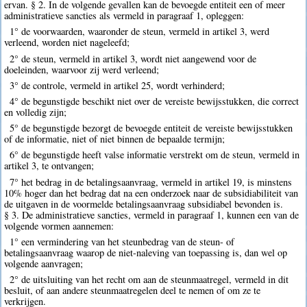
ervan. § 2. In de volgende gevallen kan de bevoegde entiteit een of meer
administratieve sancties als vermeld in paragraaf 1, opleggen:
1° de voorwaarden, waaronder de steun, vermeld in artikel 3, werd
verleend, worden niet nageleefd;
2° de steun, vermeld in artikel 3, wordt niet aangewend voor de
doeleinden, waarvoor zij werd verleend;
3° de controle, vermeld in artikel 25, wordt verhinderd;
4° de begunstigde beschikt niet over de vereiste bewijsstukken, die correct
en volledig zijn;
5° de begunstigde bezorgt de bevoegde entiteit de vereiste bewijsstukken
of de informatie, niet of niet binnen de bepaalde termijn;
6° de begunstigde heeft valse informatie verstrekt om de steun, vermeld in
artikel 3, te ontvangen;
7° het bedrag in de betalingsaanvraag, vermeld in artikel 19, is minstens
10% hoger dan het bedrag dat na een onderzoek naar de subsidiabiliteit van
de uitgaven in de voormelde betalingsaanvraag subsidiabel bevonden is.
§ 3. De administratieve sancties, vermeld in paragraaf 1, kunnen een van de
volgende vormen aannemen:
1° een vermindering van het steunbedrag van de steun- of
betalingsaanvraag waarop de niet-naleving van toepassing is, dan wel op
volgende aanvragen;
2° de uitsluiting van het recht om aan de steunmaatregel, vermeld in dit
besluit, of aan andere steunmaatregelen deel te nemen of om ze te
verkrijgen.