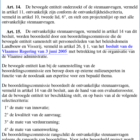
Art. 14.
De bevoegde entiteit onderzoekt of de steunaanvragen, vermeld
in artikel 11, ontvankelijk zijn conform de ontvankelijkheidscriteria,
vermeld in artikel 10, tweede lid, 6°, en stelt een projectenlijst op met alle
ontvankelijke steunaanvragen.
Art. 15.
De ontvankelijke steunaanvragen, vermeld in artikel 14 van dit
besluit, worden beoordeeld door een beoordelingscommissie die de
bevoegde entiteit samenstelt uit personeelsleden van het beleidsdomein
besluit van de
Landbouw en Visserij, vermeld in artikel 26, § 1, van het
Vlaamse Regering van 3 juni 2005
met betrekking tot de organisatie van
de Vlaamse administratie.
De bevoegde entiteit kan bij de samenstelling van de
beoordelingscommissie een beroep doen op externe milieuexperten in
functie van de noodzaak aan expertise voor een bepaald thema.
De beoordelingscommissie beoordeelt de ontvankelijke steunaanvragen,
vermeld in artikel 14 van dit besluit, aan de hand van een evaluatierooster,
dat de bevoegde entiteit ter beschikking stelt, en op basis van al de volgende
selectiecriteria:
1° de mate van innovatie;
2° de kwaliteit van de aanvraag;
3° de mate van verduurzaming;
4° de mate van samenwerking.
De beoordelingscommissie rangschikt de ontvankelijke steunaanvragen
volgens de rangorde van beoordeling. Voor ieder beoordeeld project wordt