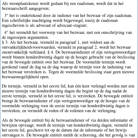
Als woonplaatskeuze wordt gedaan bij een raadsman, wordt dat in het
bezwaarschrift aangegeven;
3° het is ondertekend door de indiener van het bezwaar of zijn raadsman.
Een schriftelijke machtiging wordt bijgevoegd, tenzij de raadsman
ingeschreven is als advocaat of advocaat-stagiair;
4° het vermeldt het voorwerp van het bezwaar, met een omschrijving van
de ingeroepen argumenten.
§ 3. Als het bezwaar, vermeld in paragraaf 1, niet voldoet aan de
ontvankelijkheidsvoorwaarden, vermeld in paragraaf 2, wordt het bezwaar
onontvankelijk verklaard. § 4. De bezwaarindiener of zijn vertegenwoordiger
wordt binnen honderdtwintig dagen op de hoogte gebracht van de beslissing
van de bevoegde entiteit over het bezwaar. De voormelde termijn wordt
gerekend vanaf de dag na de dag waarop de termijn voor de indiening van
het bezwaar verstreken is. Tegen de voormelde beslissing staat geen nieuwe
bezwaarmogelijkheid open.
De termijn, vermeld in het eerste lid, kan één keer verlengd worden met een
nieuwe termijn van honderdtwintig dagen die begint op de dag nadat de
eerste termijn, vermeld in het eerste lid, is verstreken. De bevoegde entiteit
brengt de bezwaarindiener of zijn vertegenwoordiger op de hoogte van de
voormelde verlenging voor de eerste termijn van honderdtwintig dagen is
verstreken, en vermeldt de reden of de redenen van de verlenging.
Als de bevoegde entiteit bij de bezwaarindiener of via derden informatie of
bewijzen opvraagt, wordt de termijn van honderdtwintig dagen, vermeld in
het eerste lid, geschorst tot op de datum dat de informatie of het bewijs
ontvangen is. De bevoegde entiteit meldt de schorsing, die het gevolg is van