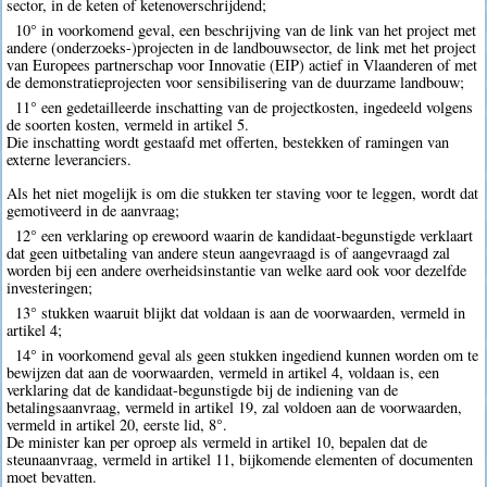
sector, in de keten of ketenoverschrijdend;
10° in voorkomend geval, een beschrijving van de link van het project met
andere (onderzoeks-)projecten in de landbouwsector, de link met het project
van Europees partnerschap voor Innovatie (EIP) actief in Vlaanderen of met
de demonstratieprojecten voor sensibilisering van de duurzame landbouw;
11° een gedetailleerde inschatting van de projectkosten, ingedeeld volgens
de soorten kosten, vermeld in artikel 5.
Die inschatting wordt gestaafd met offerten, bestekken of ramingen van
externe leveranciers.
Als het niet mogelijk is om die stukken ter staving voor te leggen, wordt dat
gemotiveerd in de aanvraag;
12° een verklaring op erewoord waarin de kandidaat-begunstigde verklaart
dat geen uitbetaling van andere steun aangevraagd is of aangevraagd zal
worden bij een andere overheidsinstantie van welke aard ook voor dezelfde
investeringen;
13° stukken waaruit blijkt dat voldaan is aan de voorwaarden, vermeld in
artikel 4;
14° in voorkomend geval als geen stukken ingediend kunnen worden om te
bewijzen dat aan de voorwaarden, vermeld in artikel 4, voldaan is, een
verklaring dat de kandidaat-begunstigde bij de indiening van de
betalingsaanvraag, vermeld in artikel 19, zal voldoen aan de voorwaarden,
vermeld in artikel 20, eerste lid, 8°.
De minister kan per oproep als vermeld in artikel 10, bepalen dat de
steunaanvraag, vermeld in artikel 11, bijkomende elementen of documenten
moet bevatten.