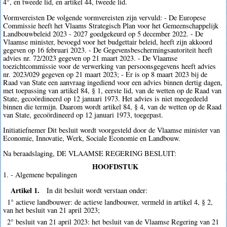
4°, en tweede lid, en artikel 44, tweede lid.
Vormvereisten De volgende vormvereisten zijn vervuld: - De Europese
Commissie heeft het Vlaams Strategisch Plan voor het Gemeenschappelijk
Landbouwbeleid 2023 - 2027 goedgekeurd op 5 december 2022. - De
Vlaamse minister, bevoegd voor het budgettair beleid, heeft zijn akkoord
gegeven op 16 februari 2023. - De Gegevensbeschermingsautoriteit heeft
advies nr. 72/2023 gegeven op 21 maart 2023. - De Vlaamse
toezichtcommissie voor de verwerking van persoonsgegevens heeft advies
nr. 2023/029 gegeven op 21 maart 2023; - Er is op 8 maart 2023 bij de
Raad van State een aanvraag ingediend voor een advies binnen dertig dagen,
met toepassing van artikel 84, § 1, eerste lid, van de wetten op de Raad van
State, gecoördineerd op 12 januari 1973. Het advies is niet meegedeeld
binnen die termijn. Daarom wordt artikel 84, § 4, van de wetten op de Raad
van State, gecoördineerd op 12 januari 1973, toegepast.
Initiatiefnemer Dit besluit wordt voorgesteld door de Vlaamse minister van
Economie, Innovatie, Werk, Sociale Economie en Landbouw.
Na beraadslaging, DE VLAAMSE REGERING BESLUIT:
HOOFDSTUK
1. - Algemene bepalingen
Artikel 1.
In dit besluit wordt verstaan onder:
1° actieve landbouwer: de actieve landbouwer, vermeld in artikel 4, § 2,
van het besluit van 21 april 2023;
2° besluit van 21 april 2023: het besluit van de Vlaamse Regering van 21