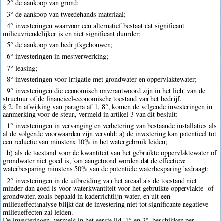
2° de aankoop van grond;
3° de aankoop van tweedehands materiaal;
4° investeringen waarvoor een alternatief bestaat dat significant
milieuvriendelijker is en niet significant duurder;
5° de aankoop van bedrijfsgebouwen;
6° investeringen in mestverwerking;
7° leasing;
8° investeringen voor irrigatie met grondwater en oppervlaktewater;
9° investeringen die economisch onverantwoord zijn in het licht van de
structuur of de financieel-economische toestand van het bedrijf.
§ 2. In afwijking van paragra af 1, 8°, komen de volgende investeringen in
aanmerking voor de steun, vermeld in artikel 3 van dit besluit:
1° investeringen in vervanging en verbetering van bestaande installaties als
al de volgende voorwaarden zijn vervuld: a) de investering kan potentieel tot
een reductie van minstens 10% in het watergebruik leiden;
b) als de toestand voor de kwantiteit van het gebruikte oppervlaktewater of
grondwater niet goed is, kan aangetoond worden dat de effectieve
waterbesparing minstens 50% van de potentiële waterbesparing bedraagt;
2° investeringen in de uitbreiding van het areaal als de toestand niet
minder dan goed is voor waterkwantiteit voor het gebruikte oppervlakte- of
grondwater, zoals bepaald in kaderrichtlijn water, en uit een
milieueffectanalyse blijkt dat de investering niet tot significante negatieve
milieueffecten zal leiden.
De investeringen, vermeld in het eerste lid, 1° en 2°, beschikken per