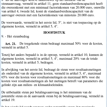
steunaanvraag, vermeld in artikel 11, geen standaardverdiencapaciteit heeft
die overeenkomt met een minimaal factorinkomen van 20.000 euro, omwille
van artikel 4, tweede lid, komt de standaardverdiencapaciteit van de
aanvrager overeen met een factorinkomen van minstens 20.000 euro.
De voorwaarde, vermeld in het eerste lid, 5°, is niet van toepassing op de
algemene kosten, vermeld in artikel 5, 4°.
HOOFDSTUK
9. - Het steunbedrag
Art. 21.
De toegekende steun bedraagt maximaal 50% voor de kosten,
vermeld in artikel 5.
Tenzij het anders bepaald is in de oproep, vermeld in artikel 10, kunnen de
algemene kosten, vermeld in artikel 5, 4°, maximaal 20% van de totale
kosten, vermeld in artikel 5, bedragen.
In afwijking van het eerste lid, bedraagt de steun voor resultaatsmetingen
als onderdeel van de algemene kosten, vermeld in artikel 5, 4°, maximaal
65% voor die kosten voor resultaatsmetingen en maximaal 80% voor die
kosten voor resultaatsmetingen als het metingen betreft van parameters die
gelinkt zijn aan milieu- en klimaatdoeleinden.
De uitbetaalde steun per betalingsaanvraag is het minimum van de
potentiële steun en de aanvaarde steun bij de betalingsaanvraag, vermeld in
artikel 19.
In het vierde lid wordt verstaan onder potentiële steun: het maximale