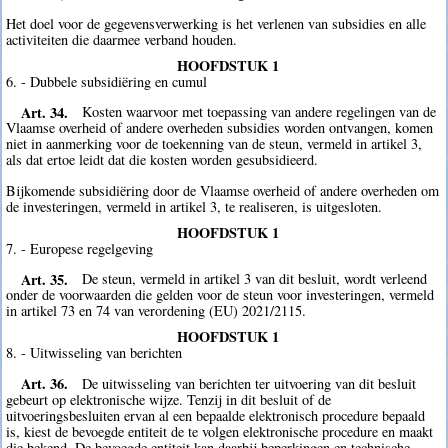
Het doel voor de gegevensverwerking is het verlenen van subsidies en alle
activiteiten die daarmee verband houden.
HOOFDSTUK 1
6. - Dubbele subsidiëring en cumul
Art. 34.
Kosten waarvoor met toepassing van andere regelingen van de
Vlaamse overheid of andere overheden subsidies worden ontvangen, komen
niet in aanmerking voor de toekenning van de steun, vermeld in artikel 3,
als dat ertoe leidt dat die kosten worden gesubsidieerd.
Bijkomende subsidiëring door de Vlaamse overheid of andere overheden om
de investeringen, vermeld in artikel 3, te realiseren, is uitgesloten.
HOOFDSTUK 1
7. - Europese regelgeving
Art. 35.
De steun, vermeld in artikel 3 van dit besluit, wordt verleend
onder de voorwaarden die gelden voor de steun voor investeringen, vermeld
in artikel 73 en 74 van verordening (EU) 2021/2115.
HOOFDSTUK 1
8. - Uitwisseling van berichten
Art. 36.
De uitwisseling van berichten ter uitvoering van dit besluit
gebeurt op elektronische wijze. Tenzij in dit besluit of de
uitvoeringsbesluiten ervan al een bepaalde elektronisch procedure bepaald
is, kiest de bevoegde entiteit de te volgen elektronische procedure en maakt
die bekend. De bevoegde entiteit kan daarbij beperkingen en technische