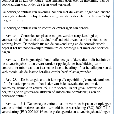
controleren en kan de nodige vaststellingen doen over de nakoming van de
voorwaarden waaronder de steun werd verleend.
De bevoegde entiteit kan rekening houden met de vaststellingen van andere
bevoegde autoriteiten bij de uitoefening van de opdrachten die hun wettelijk
toegewezen zijn.
De bevoegde entiteit kan de controles overdragen aan derden.
Art. 26.
Controles ter plaatse mogen worden aangekondigd op
voorwaarde dat het doel of de doeltreffendheid ervan daardoor niet in het
gedrang komt. De periode tussen de aankondiging en de controle wordt
beperkt tot het noodzakelijke minimum en bedraagt niet meer dan veertien
dagen.
Art. 27.
De begunstigde houdt alle bewijsstukken, die in dit besluit en
de uitvoeringsbesluiten ervan worden opgelegd, ter beschikking voor
controle tot minimaal tien jaar na de laatste betaling of na het aflopen van de
verbintenis, als de laatste betaling eerder heeft plaatsgevonden.
Art. 28.
De bevoegde entiteit kan op elk ogenblik bijkomende stukken
of informatie opvragen in het kader van beleidsevaluaties en om de
controles, vermeld in artikel 25, uit te voeren. In dat geval bezorgt de
begunstigde de gevraagde stukken of informatie onmiddellijk aan de
bevoegde entiteit.
Art. 29.
§ 1. De bevoegde entiteit staat in voor het bepalen en opleggen
van de administratieve sancties, vermeld in de verordening (EU) 2021/2115,
verordening (EU) 2021/2116 en de gedelegeerde en uitvoeringshandelingen