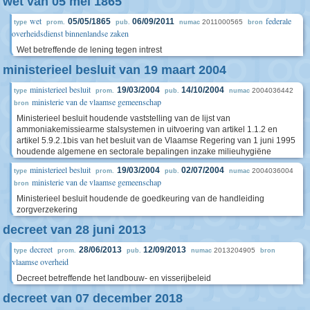
wet van 05 mei 1865
wet
federale
05/05/1865
06/09/2011
2011000565
type
prom.
pub.
numac
bron
overheidsdienst binnenlandse zaken
Wet betreffende de lening tegen intrest
ministerieel besluit van 19 maart 2004
ministerieel besluit
19/03/2004
14/10/2004
2004036442
type
prom.
pub.
numac
ministerie van de vlaamse gemeenschap
bron
Ministerieel besluit houdende vaststelling van de lijst van
ammoniakemissiearme stalsystemen in uitvoering van artikel 1.1.2 en
artikel 5.9.2.1bis van het besluit van de Vlaamse Regering van 1 juni 1995
houdende algemene en sectorale bepalingen inzake milieuhygiëne
ministerieel besluit
19/03/2004
02/07/2004
2004036004
type
prom.
pub.
numac
ministerie van de vlaamse gemeenschap
bron
Ministerieel besluit houdende de goedkeuring van de handleiding
zorgverzekering
decreet van 28 juni 2013
decreet
28/06/2013
12/09/2013
2013204905
type
prom.
pub.
numac
bron
vlaamse overheid
Decreet betreffende het landbouw- en visserijbeleid
decreet van 07 december 2018