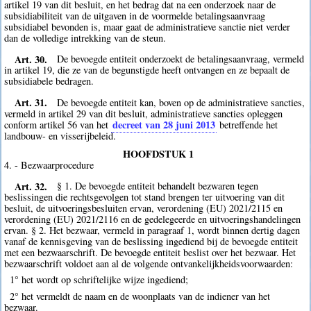
artikel 19 van dit besluit, en het bedrag dat na een onderzoek naar de
subsidiabiliteit van de uitgaven in de voormelde betalingsaanvraag
subsidiabel bevonden is, maar gaat de administratieve sanctie niet verder
dan de volledige intrekking van de steun.
Art. 30.
De bevoegde entiteit onderzoekt de betalingsaanvraag, vermeld
in artikel 19, die ze van de begunstigde heeft ontvangen en ze bepaalt de
subsidiabele bedragen.
Art. 31.
De bevoegde entiteit kan, boven op de administratieve sancties,
vermeld in artikel 29 van dit besluit, administratieve sancties opleggen
decreet van 28 juni 2013
conform artikel 56 van het
betreffende het
landbouw- en visserijbeleid.
HOOFDSTUK 1
4. - Bezwaarprocedure
Art. 32.
§ 1. De bevoegde entiteit behandelt bezwaren tegen
beslissingen die rechtsgevolgen tot stand brengen ter uitvoering van dit
besluit, de uitvoeringsbesluiten ervan, verordening (EU) 2021/2115 en
verordening (EU) 2021/2116 en de gedelegeerde en uitvoeringshandelingen
ervan. § 2. Het bezwaar, vermeld in paragraaf 1, wordt binnen dertig dagen
vanaf de kennisgeving van de beslissing ingediend bij de bevoegde entiteit
met een bezwaarschrift. De bevoegde entiteit beslist over het bezwaar. Het
bezwaarschrift voldoet aan al de volgende ontvankelijkheidsvoorwaarden:
1° het wordt op schriftelijke wijze ingediend;
2° het vermeldt de naam en de woonplaats van de indiener van het
bezwaar.