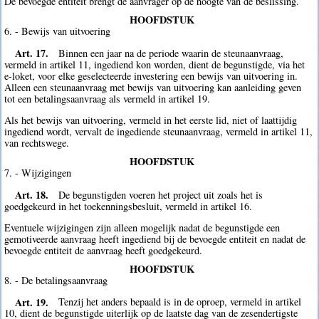
De bevoegde entiteit brengt de aanvrager op de hoogte van de beslissing.
HOOFDSTUK
6. - Bewijs van uitvoering
Art. 17.
Binnen een jaar na de periode waarin de steunaanvraag,
vermeld in artikel 11, ingediend kon worden, dient de begunstigde, via het
e-loket, voor elke geselecteerde investering een bewijs van uitvoering in.
Alleen een steunaanvraag met bewijs van uitvoering kan aanleiding geven
tot een betalingsaanvraag als vermeld in artikel 19.
Als het bewijs van uitvoering, vermeld in het eerste lid, niet of laattijdig
ingediend wordt, vervalt de ingediende steunaanvraag, vermeld in artikel 11,
van rechtswege.
HOOFDSTUK
7. - Wijzigingen
Art. 18.
De begunstigden voeren het project uit zoals het is
goedgekeurd in het toekenningsbesluit, vermeld in artikel 16.
Eventuele wijzigingen zijn alleen mogelijk nadat de begunstigde een
gemotiveerde aanvraag heeft ingediend bij de bevoegde entiteit en nadat de
bevoegde entiteit de aanvraag heeft goedgekeurd.
HOOFDSTUK
8. - De betalingsaanvraag
Art. 19.
Tenzij het anders bepaald is in de oproep, vermeld in artikel
10, dient de begunstigde uiterlijk op de laatste dag van de zesendertigste