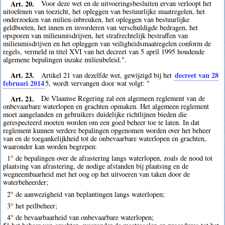
Art. 20.
Voor deze wet en de uitvoeringsbesluiten ervan verloopt het
uitoefenen van toezicht, het opleggen van bestuurlijke maatregelen, het
onderzoeken van milieu-inbreuken, het opleggen van bestuurlijke
geldboeten, het innen en invorderen van verschuldigde bedragen, het
opsporen van milieumisdrijven, het strafrechtelijk bestraffen van
milieumisdrijven en het opleggen van veiligheidsmaatregelen conform de
regels, vermeld in titel XVI van het decreet van 5 april 1995 houdende
algemene bepalingen inzake milieubeleid.".
Art. 23.
decreet van 28
Artikel 21 van dezelfde wet, gewijzigd bij het
februari 2014
5
, wordt vervangen door wat volgt: "
Art. 21.
De Vlaamse Regering zal een algemeen reglement van de
onbevaarbare waterlopen en grachten opmaken. Het algemeen reglement
moet aangelanden en gebruikers duidelijke richtlijnen bieden die
gerespecteerd moeten worden om een goed beheer toe te laten. In dat
reglement kunnen verdere bepalingen opgenomen worden over het beheer
van en de toegankelijkheid tot de onbevaarbare waterlopen en grachten,
waaronder kan worden begrepen:
1° de bepalingen over de afrastering langs waterlopen, zoals de nood tot
plaatsing van afrastering, de nodige afstanden bij plaatsing en de
wegneembaarheid met het oog op het uitvoeren van taken door de
waterbeheerder;
2° de aanwezigheid van beplantingen langs waterlopen;
3° het peilbeheer;
4° de bevaarbaarheid van onbevaarbare waterlopen;