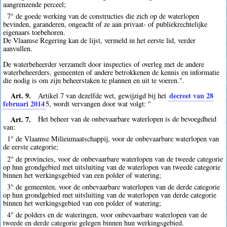
aangrenzende perceel;
7° de goede werking van de constructies die zich op de waterlopen
bevinden, garanderen, ongeacht of ze aan privaat- of publiekrechtelijke
eigenaars toebehoren.
De Vlaamse Regering kan de lijst, vermeld in het eerste lid, verder
aanvullen.
De waterbeheerder verzamelt door inspecties of overleg met de andere
waterbeheerders, gemeenten of andere betrokkenen de kennis en informatie
die nodig is om zijn beheerstaken te plannen en uit te voeren.".
Art. 9.
decreet van 28
Artikel 7 van dezelfde wet, gewijzigd bij het
februari 2014
5
, wordt vervangen door wat volgt: "
Art. 7.
Het beheer van de onbevaarbare waterlopen is de bevoegdheid
van:
1° de Vlaamse Milieumaatschappij, voor de onbevaarbare waterlopen van
de eerste categorie;
2° de provincies, voor de onbevaarbare waterlopen van de tweede categorie
op hun grondgebied met uitsluiting van de waterlopen van tweede categorie
binnen het werkingsgebied van een polder of watering;
3° de gemeenten, voor de onbevaarbare waterlopen van de derde categorie
op hun grondgebied met uitsluiting van de waterlopen van derde categorie
binnen het werkingsgebied van een polder of watering;
4° de polders en de wateringen, voor onbevaarbare waterlopen van de
tweede en derde categorie gelegen binnen hun werkingsgebied.