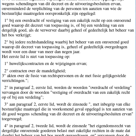
wegens schendingen van dit decreet en de uitvoeringsbesluiten ervan,
onverminderd de verplichting van de personen ten aanzien van wie de
bestuurlijke maatregelen oorspronkelijk zijn opgelegd:
1° bij een overdracht of vestiging van een zakelijk recht op een onroerend
goed waarop dit decreet van toepassing is, of bij een verdeling van een
dergelijk goed, als de verwerver daarbij geheel of gedeeltelijk het beheer van
het bos verkrijgt;
2° bij iedere rechtshandeling waarbij het beheer van een onroerend goed
waarop dit decreet van toepassing is, geheel of gedeeltelijk overgedragen
wordt voor een duur van meer dan negen jaar.
Het eerste lid is niet van toepassing op:
1° huwelijkscontracten en de wijzigingen ervan;
2° contracten over de mandeligheid;
3° akten over de fusie van rechtspersonen en de met fusie gelijkgestelde
verrichtingen.";
2° in paragraaf 2, eerste lid, worden de woorden "overdracht of verdeling"
vervangen door de woorden "vestiging of overdracht van een zakelijk recht
op of bij een verdeling";
3° aan paragraaf 2, eerste lid, wordt de zinsnede ", met inbegrip van elke
bestuurlijke maatregel die in voorkomend geval opgelegd is ten aanzien van
dit goed wegens schending van dit decreet en de uitvoeringsbesluiten ervan"
toegevoegd;
4° in paragraaf 2, tweede lid, wordt de zinsnede "het eigendomsrecht van
dergelijke onroerende goederen belast met zakelijke rechten in de mate dat
daarbij het beheer van het bos wordt overgedragen, en" vervangen door de