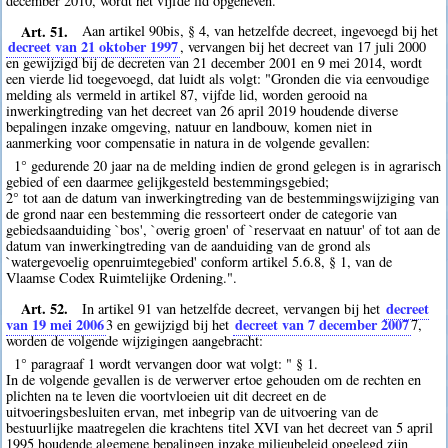
december 2010, wordt het vijfde lid opgeheven.
Art. 51.
Aan artikel 90bis, § 4, van hetzelfde decreet, ingevoegd bij het
decreet van 21 oktober 1997
, vervangen bij het decreet van 17 juli 2000
en gewijzigd bij de decreten van 21 december 2001 en 9 mei 2014, wordt
een vierde lid toegevoegd, dat luidt als volgt: "Gronden die via eenvoudige
melding als vermeld in artikel 87, vijfde lid, worden gerooid na
inwerkingtreding van het decreet van 26 april 2019 houdende diverse
bepalingen inzake omgeving, natuur en landbouw, komen niet in
aanmerking voor compensatie in natura in de volgende gevallen:
1° gedurende 20 jaar na de melding indien de grond gelegen is in agrarisch
gebied of een daarmee gelijkgesteld bestemmingsgebied;
2° tot aan de datum van inwerkingtreding van de bestemmingswijziging van
de grond naar een bestemming die ressorteert onder de categorie van
gebiedsaanduiding `bos', `overig groen' of `reservaat en natuur' of tot aan de
datum van inwerkingtreding van de aanduiding van de grond als
`watergevoelig openruimtegebied' conform artikel 5.6.8, § 1, van de
Vlaamse Codex Ruimtelijke Ordening.".
Art. 52.
decreet
In artikel 91 van hetzelfde decreet, vervangen bij het
van 19 mei 2006
decreet van 7 december 2007
3
en gewijzigd bij het
7
,
worden de volgende wijzigingen aangebracht:
1° paragraaf 1 wordt vervangen door wat volgt: " § 1.
In de volgende gevallen is de verwerver ertoe gehouden om de rechten en
plichten na te leven die voortvloeien uit dit decreet en de
uitvoeringsbesluiten ervan, met inbegrip van de uitvoering van de
bestuurlijke maatregelen die krachtens titel XVI van het decreet van 5 april
1995 houdende algemene bepalingen inzake milieubeleid opgelegd zijn