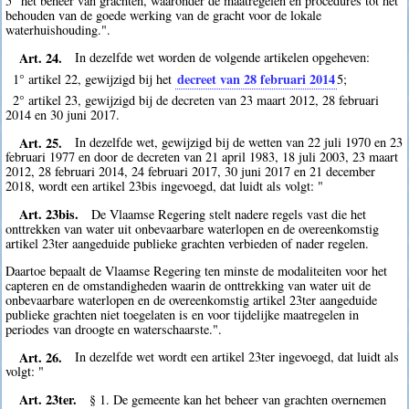
5° het beheer van grachten, waaronder de maatregelen en procedures tot het
behouden van de goede werking van de gracht voor de lokale
waterhuishouding.".
Art. 24.
In dezelfde wet worden de volgende artikelen opgeheven:
decreet van 28 februari 2014
1° artikel 22, gewijzigd bij het
5
;
2° artikel 23, gewijzigd bij de decreten van 23 maart 2012, 28 februari
2014 en 30 juni 2017.
Art. 25.
In dezelfde wet, gewijzigd bij de wetten van 22 juli 1970 en 23
februari 1977 en door de decreten van 21 april 1983, 18 juli 2003, 23 maart
2012, 28 februari 2014, 24 februari 2017, 30 juni 2017 en 21 december
2018, wordt een artikel 23bis ingevoegd, dat luidt als volgt: "
Art. 23bis.
De Vlaamse Regering stelt nadere regels vast die het
onttrekken van water uit onbevaarbare waterlopen en de overeenkomstig
artikel 23ter aangeduide publieke grachten verbieden of nader regelen.
Daartoe bepaalt de Vlaamse Regering ten minste de modaliteiten voor het
capteren en de omstandigheden waarin de onttrekking van water uit de
onbevaarbare waterlopen en de overeenkomstig artikel 23ter aangeduide
publieke grachten niet toegelaten is en voor tijdelijke maatregelen in
periodes van droogte en waterschaarste.".
Art. 26.
In dezelfde wet wordt een artikel 23ter ingevoegd, dat luidt als
volgt: "
Art. 23ter.
§ 1. De gemeente kan het beheer van grachten overnemen