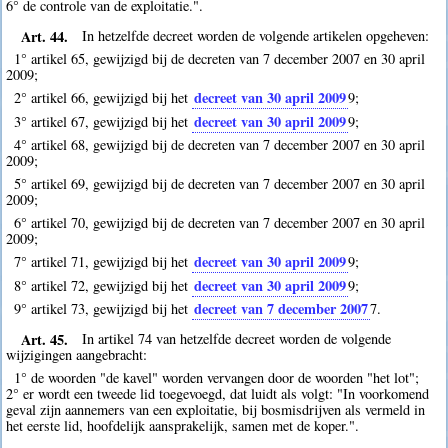
6° de controle van de exploitatie.".
Art. 44.
In hetzelfde decreet worden de volgende artikelen opgeheven:
1° artikel 65, gewijzigd bij de decreten van 7 december 2007 en 30 april
2009;
decreet van 30 april 2009
2° artikel 66, gewijzigd bij het
9
;
decreet van 30 april 2009
3° artikel 67, gewijzigd bij het
9
;
4° artikel 68, gewijzigd bij de decreten van 7 december 2007 en 30 april
2009;
5° artikel 69, gewijzigd bij de decreten van 7 december 2007 en 30 april
2009;
6° artikel 70, gewijzigd bij de decreten van 7 december 2007 en 30 april
2009;
decreet van 30 april 2009
7° artikel 71, gewijzigd bij het
9
;
decreet van 30 april 2009
8° artikel 72, gewijzigd bij het
9
;
decreet van 7 december 2007
9° artikel 73, gewijzigd bij het
7
.
Art. 45.
In artikel 74 van hetzelfde decreet worden de volgende
wijzigingen aangebracht:
1° de woorden "de kavel" worden vervangen door de woorden "het lot";
2° er wordt een tweede lid toegevoegd, dat luidt als volgt: "In voorkomend
geval zijn aannemers van een exploitatie, bij bosmisdrijven als vermeld in
het eerste lid, hoofdelijk aansprakelijk, samen met de koper.".