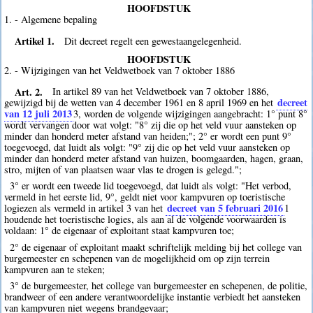
HOOFDSTUK
1. - Algemene bepaling
Artikel 1.
Dit decreet regelt een gewestaangelegenheid.
HOOFDSTUK
2. - Wijzigingen van het Veldwetboek van 7 oktober 1886
Art. 2.
In artikel 89 van het Veldwetboek van 7 oktober 1886,
decreet
gewijzigd bij de wetten van 4 december 1961 en 8 april 1969 en het
van 12 juli 2013
3
, worden de volgende wijzigingen aangebracht: 1° punt 8°
wordt vervangen door wat volgt: "8° zij die op het veld vuur aansteken op
minder dan honderd meter afstand van heiden;"; 2° er wordt een punt 9°
toegevoegd, dat luidt als volgt: "9° zij die op het veld vuur aansteken op
minder dan honderd meter afstand van huizen, boomgaarden, hagen, graan,
stro, mijten of van plaatsen waar vlas te drogen is gelegd.";
3° er wordt een tweede lid toegevoegd, dat luidt als volgt: "Het verbod,
vermeld in het eerste lid, 9°, geldt niet voor kampvuren op toeristische
decreet van 5 februari 2016
logiezen als vermeld in artikel 3 van het
1
houdende het toeristische logies, als aan al de volgende voorwaarden is
voldaan: 1° de eigenaar of exploitant staat kampvuren toe;
2° de eigenaar of exploitant maakt schriftelijk melding bij het college van
burgemeester en schepenen van de mogelijkheid om op zijn terrein
kampvuren aan te steken;
3° de burgemeester, het college van burgemeester en schepenen, de politie,
brandweer of een andere verantwoordelijke instantie verbiedt het aansteken
van kampvuren niet wegens brandgevaar;