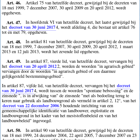
Art. 46.
Artikel 75 van hetzelfde decreet, gewijzigd bij de decreten van
18 mei 1999, 7 december 2007, 30 april 2009 en 20 april 2012, wordt
opgeheven.
Art. 47.
In hoofdstuk VI van hetzelfde decreet, het laatst gewijzigd bij
decreet van 30 juni 2017
het
4
, wordt afdeling 4, die bestaat uit artikel 76
tot en met 79, opgeheven.
Art. 48.
In artikel 81 van hetzelfde decreet, gewijzigd bij de decreten
van 18 mei 1999, 7 december 2007, 30 april 2009, 20 april 2012, 1 maart
2013 en 12 juli 2013, wordt het zevende lid opgeheven.
Art. 49.
In artikel 87, vierde lid, van hetzelfde decreet, vervangen bij
decreet van 20 april 2012
het
2
, worden de woorden "in agrarisch gebied"
vervangen door de woorden "in agrarisch gebied of een daarmee
gelijkgesteld bestemmingsgebied".
decreet
In artikel 87, vijfde lid, van hetzelfde decreet, vervangen bij het
van 30 juni 2017
4
, wordt tussen de woorden "spontane bebossing" en de
zinsnede ", is in afwijking van" de zinsnede "met als bedoeling terug te
keren naar gebruik als landbouwgrond als vermeld in artikel 2, 12°, van het
decreet van 22 december 2006
5
houdende inrichting van een
gemeenschappelijke identificatie van landbouwer, exploitatie en
landbouwgrond in het kader van het meststoffenbeleid en van het
landbouwbeleid" ingevoegd.
Art. 50.
In artikel 90 van hetzelfde decreet, gewijzigd bij de decreten
van 18 mei 1999, 24 december 2004, 22 april 2005, 7 december 2007 en 23