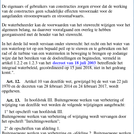
De eigenaars of gebruikers van constructies zorgen ervoor dat de werking
van de constructies geen schadelijke effecten veroorzaakt voor de
aangelanden stroomopwaarts en stroomafwaarts.
De waterbeheerder kan de voorwaarden van het stuwrecht wijzigen voor het
algemeen belang, na daarover voorafgaand een overleg te hebben
georganiseerd met de houder van het stuwrecht.
In het derde lid wordt verstaan onder stuwrecht: het recht om het water van
een waterloop tot op een bepaald peil op te stuwen en te gebruiken om het
rad of de turbine van een watermolen in beweging te brengen op zodanige
wijze dat het bereiken van de doelstellingen en beginselen, vermeld in
decreet van 18 juli 2003
artikel 1.2.2 en 1.2.3 van het
betreffende het
integraal waterbeleid, gecoördineerd op 15 juni 2018, niet in het gedrang
komt.".
Art. 12.
Artikel 10 van dezelfde wet, gewijzigd bij de wet van 22 juli
1970 en de decreten van 28 februari 2014 en 24 februari 2017, wordt
opgeheven.
Art. 13.
In hoofdstuk III. Buitengewone werken van verbetering of
wijziging van dezelfde wet worden de volgende wijzigingen aangebracht:
1° het opschrift van hoofdstuk III.
Buitengewone werken van verbetering of wijziging wordt vervangen door
het opschrift "Inrichtingswerken";
2° de opschriften van afdeling 1.
Buitengewone werken van verbetering en -afdeling 2. Buitengewone werken