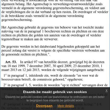
algemeen belang. Het Agentschap is verwerkingsverantwoordelijke zoals
vermeld in de algemene verordening gegevensbescherming, en voldoet aan
de verplichtingen die in dat verband op hen rusten. De overdrager of verdeler
is de betrokkene zoals vermeld in de algemene verordening
gegevensbescherming.
Het Agentschap gebruikt de gegevens ten behoeve van het toezicht inzake
naleving van de in paragraaf 1 beschreven rechten en plichten en om deze
rechten en plichten die golden ten aanzien van de overdrager of verdeler
tegenstelbaar te maken aan de verwerver.
De gegevens worden in het databestand bijgehouden gekoppeld aan het
perceel zolang dat vereist is volgens de specifieke vereisten verbonden aan
de genoemde rechten en plichten.".
Art. 53.
In artikel 97 van hetzelfde decreet, gewijzigd bij de decreten
van 18 mei 1999, 7 december 2007, 30 april 2009, 23 december 2010, 1
maart 2013 en 12 juli 2013, worden de volgende wijzigingen aangebracht:
1° in paragraaf 1, inleidende zin, wordt de zinsnede "en voor wat de
bosreservaten betreft, de commissie gehoord," opgeheven;
2° in paragraaf 1, 5, worden de woorden "op te richten" vervangen door de
woorden "op te richten en in stand te houden";
x
Etaamb.be maakt gebruik van cookies
3° in paragraaf 2, 1, worden de woorden "op te richten" vervangen door de
Etaamb.be gebruikt cookies om uw taalvoorkeur te onthouden en om beter
woorden "op te richten en in stand te houden";
te begrijpen hoe etaamb.be gebruikt wordt.
4° paragraaf 4 wordt opnieuw opgenomen in de volgende lezing: " § 4.
Doorgaan
Meer details
De verboden, vermeld in paragraaf 1 en 2, gelden niet in de