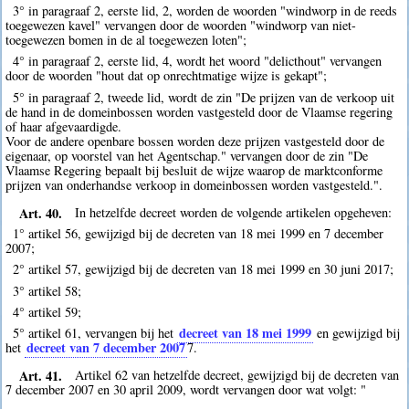
3° in paragraaf 2, eerste lid, 2, worden de woorden "windworp in de reeds
toegewezen kavel" vervangen door de woorden "windworp van niet-
toegewezen bomen in de al toegewezen loten";
4° in paragraaf 2, eerste lid, 4, wordt het woord "delicthout" vervangen
door de woorden "hout dat op onrechtmatige wijze is gekapt";
5° in paragraaf 2, tweede lid, wordt de zin "De prijzen van de verkoop uit
de hand in de domeinbossen worden vastgesteld door de Vlaamse regering
of haar afgevaardigde.
Voor de andere openbare bossen worden deze prijzen vastgesteld door de
eigenaar, op voorstel van het Agentschap." vervangen door de zin "De
Vlaamse Regering bepaalt bij besluit de wijze waarop de marktconforme
prijzen van onderhandse verkoop in domeinbossen worden vastgesteld.".
Art. 40.
In hetzelfde decreet worden de volgende artikelen opgeheven:
1° artikel 56, gewijzigd bij de decreten van 18 mei 1999 en 7 december
2007;
2° artikel 57, gewijzigd bij de decreten van 18 mei 1999 en 30 juni 2017;
3° artikel 58;
4° artikel 59;
decreet van 18 mei 1999
5° artikel 61, vervangen bij het
en gewijzigd bij
decreet van 7 december 2007
het
7
.
Art. 41.
Artikel 62 van hetzelfde decreet, gewijzigd bij de decreten van
7 december 2007 en 30 april 2009, wordt vervangen door wat volgt: "