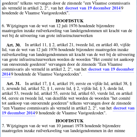
goederen" telkens vervangen door de zinsnede "een Vlaamse commissaris
decreet van 19 december 2014
als vermeld in artikel 2, 2°, van het
9
houdende de Vlaamse Vastgoedcodex".
HOOFDSTUK
6. Wijzigingen van de wet van 12 juli 1976 houdende bijzondere
maatregelen inzake ruilverkaveling van landeigendommen uit kracht van de
wet bij de uitvoering van grote infrastructuurwerken
Art. 30.
In artikel 11, § 2, artikel 21, tweede lid, en artikel 40, vijfde
lid, van de wet van 12 juli 1976 houdende bijzondere maatregelen inzake
ruilverkaveling van landeigendommen uit kracht van de wet bij de uitvoering
van grote infrastructuurwerken worden de woorden "Het comité tot aankoop
van onroerende goederen" vervangen door de zinsnede "Een Vlaamse
decreet van 19 december
commissaris als vermeld in artikel 2, 2°, van het
2014
9
houdende de Vlaamse Vastgoedcodex".
Art. 31.
In artikel 17, § 4, artikel 19, eerste en vijfde lid, artikel 38, §
1, zevende lid, artikel 52, § 1, eerste lid, § 2, vijfde lid, § 3, derde lid,
artikel 53, tweede lid, artikel 55, eerste lid, artikel 63, vierde lid, en artikel
64, eerste en tweede lid, van dezelfde wet worden de woorden "het comité
tot aankoop van onroerende goederen" telkens vervangen door de zinsnede
decreet van
"een Vlaamse commissaris als vermeld in artikel 2, 2°, van het
19 december 2014
9
houdende de Vlaamse Vastgoedcodex".
HOOFDSTUK
7. Wijzigingen van de wet van 10 januari 1978 houdende bijzondere
maatregelen inzake ruilverkaveling van landeigendommen in der minne