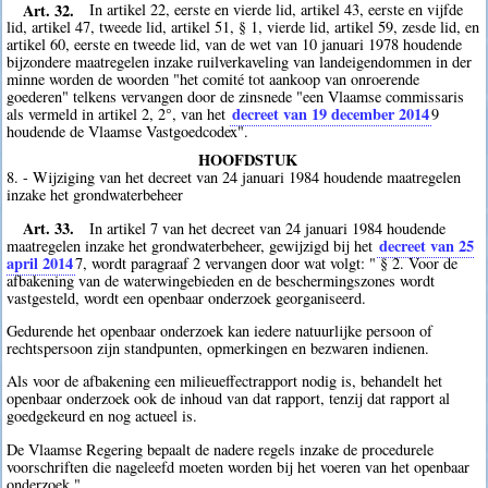
Art. 32.
In artikel 22, eerste en vierde lid, artikel 43, eerste en vijfde
lid, artikel 47, tweede lid, artikel 51, § 1, vierde lid, artikel 59, zesde lid, en
artikel 60, eerste en tweede lid, van de wet van 10 januari 1978 houdende
bijzondere maatregelen inzake ruilverkaveling van landeigendommen in der
minne worden de woorden "het comité tot aankoop van onroerende
goederen" telkens vervangen door de zinsnede "een Vlaamse commissaris
decreet van 19 december 2014
als vermeld in artikel 2, 2°, van het
9
houdende de Vlaamse Vastgoedcodex".
HOOFDSTUK
8. - Wijziging van het decreet van 24 januari 1984 houdende maatregelen
inzake het grondwaterbeheer
Art. 33.
In artikel 7 van het decreet van 24 januari 1984 houdende
decreet van 25
maatregelen inzake het grondwaterbeheer, gewijzigd bij het
april 2014
7
, wordt paragraaf 2 vervangen door wat volgt: " § 2. Voor de
afbakening van de waterwingebieden en de beschermingszones wordt
vastgesteld, wordt een openbaar onderzoek georganiseerd.
Gedurende het openbaar onderzoek kan iedere natuurlijke persoon of
rechtspersoon zijn standpunten, opmerkingen en bezwaren indienen.
Als voor de afbakening een milieueffectrapport nodig is, behandelt het
openbaar onderzoek ook de inhoud van dat rapport, tenzij dat rapport al
goedgekeurd en nog actueel is.
De Vlaamse Regering bepaalt de nadere regels inzake de procedurele
voorschriften die nageleefd moeten worden bij het voeren van het openbaar
onderzoek.".