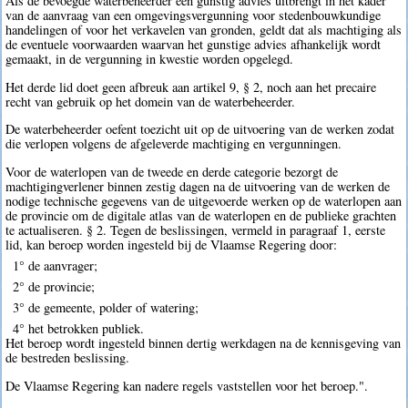
Als de bevoegde waterbeheerder een gunstig advies uitbrengt in het kader
van de aanvraag van een omgevingsvergunning voor stedenbouwkundige
handelingen of voor het verkavelen van gronden, geldt dat als machtiging als
de eventuele voorwaarden waarvan het gunstige advies afhankelijk wordt
gemaakt, in de vergunning in kwestie worden opgelegd.
Het derde lid doet geen afbreuk aan artikel 9, § 2, noch aan het precaire
recht van gebruik op het domein van de waterbeheerder.
De waterbeheerder oefent toezicht uit op de uitvoering van de werken zodat
die verlopen volgens de afgeleverde machtiging en vergunningen.
Voor de waterlopen van de tweede en derde categorie bezorgt de
machtigingverlener binnen zestig dagen na de uitvoering van de werken de
nodige technische gegevens van de uitgevoerde werken op de waterlopen aan
de provincie om de digitale atlas van de waterlopen en de publieke grachten
te actualiseren. § 2. Tegen de beslissingen, vermeld in paragraaf 1, eerste
lid, kan beroep worden ingesteld bij de Vlaamse Regering door:
1° de aanvrager;
2° de provincie;
3° de gemeente, polder of watering;
4° het betrokken publiek.
Het beroep wordt ingesteld binnen dertig werkdagen na de kennisgeving van
de bestreden beslissing.
De Vlaamse Regering kan nadere regels vaststellen voor het beroep.".