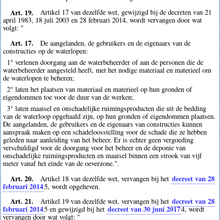
Art. 19.
Artikel 17 van dezelfde wet, gewijzigd bij de decreten van 21
april 1983, 18 juli 2003 en 28 februari 2014, wordt vervangen door wat
volgt: "
Art. 17.
De aangelanden, de gebruikers en de eigenaars van de
constructies op de waterlopen:
1° verlenen doorgang aan de waterbeheerder of aan de personen die de
waterbeheerder aangesteld heeft, met het nodige materiaal en materieel om
de waterlopen te beheren;
2° laten het plaatsen van materiaal en materieel op hun gronden of
eigendommen toe voor de duur van de werken;
3° laten maaisel en onschadelijke ruimingsproducten die uit de bedding
van de waterloop opgehaald zijn, op hun gronden of eigendommen plaatsen.
De aangelanden, de gebruikers en de eigenaars van constructies kunnen
aanspraak maken op een schadeloosstelling voor de schade die ze hebben
geleden naar aanleiding van het beheer. Er is echter geen vergoeding
verschuldigd voor de doorgang voor het beheer en de deponie van
onschadelijke ruimingsproducten en maaisel binnen een strook van vijf
meter vanaf het einde van de oeverzone.".
Art. 20.
decreet van 28
Artikel 18 van dezelfde wet, vervangen bij het
februari 2014
5
, wordt opgeheven.
Art. 21.
decreet van 28
Artikel 19 van dezelfde wet, vervangen bij het
februari 2014
decreet van 30 juni 2017
5
en gewijzigd bij het
4
, wordt
vervangen door wat volgt: "