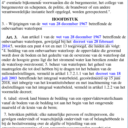
4° eventuele bijkomende voorwaarden die de burgemeester, het college van
burgemeester en schepenen, de politie, de brandweer of een andere
verantwoordelijke instantie heeft opgelegd, worden gerespecteerd.".
HOOFDSTUK
wet van 28 december 1967
3. - Wijzigingen van de
betreffende de
onbevaarbare waterlopen
Art. 3.
wet van 28 december 1967
Aan artikel 1 van de
betreffende de
decreet van 28 februari
onbevaarbare waterlopen, gewijzigd bij het
2014
5
, worden een punt 4 tot en met 13 toegevoegd, die luiden als volgt:
"4. bedding van een onbevaarbare waterloop: de oppervlakte die gevormd
wordt door de bodem en het gedeelte van de oeverzone van de waterloop dat
onder de hoogste grens ligt die het stromend water kan bereiken zonder dat
de waterloop overstroomt; 5. beheer van waterlopen: het geheel van
maatregelen die tot doel hebben bij te dragen tot het behalen van de
decreet van 18
milieudoelstellingen, vermeld in artikel 1.7.2.1.1 van het
juli 2003
betreffende het integraal waterbeleid, gecoördineerd op 15 juni
2018, met inbegrip van het kwantiteitsbeheer en met inachtneming van de
doelstellingen van het integraal waterbeleid, vermeld in artikel 1.2.2 van het
voormelde decreet;
6. talud: strook land binnen de bedding van een oppervlaktewaterlichaam
vanaf de bodem van de bedding tot aan het begin van het omgevende
maaiveld of de kruin van de berm;
7. betrokken publiek: elke natuurlijke persoon of rechtspersoon, die
gevolgen ondervindt of waarschijnlijk ondervindt van of belanghebbende is
bij de besluitvorming over de afgifte of bijstelling van een
omgevingsvergunning of van vergunningsvoorwaarden waarbij niet-