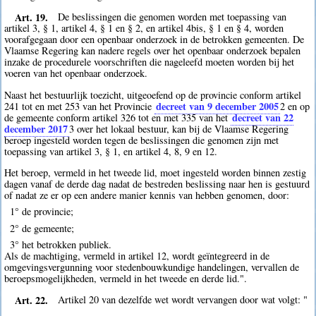
Art. 19.
De beslissingen die genomen worden met toepassing van
artikel 3, § 1, artikel 4, § 1 en § 2, en artikel 4bis, § 1 en § 4, worden
voorafgegaan door een openbaar onderzoek in de betrokken gemeenten. De
Vlaamse Regering kan nadere regels over het openbaar onderzoek bepalen
inzake de procedurele voorschriften die nageleefd moeten worden bij het
voeren van het openbaar onderzoek.
Naast het bestuurlijk toezicht, uitgeoefend op de provincie conform artikel
decreet van 9 december 2005
241 tot en met 253 van het Provincie
2
en op
decreet van 22
de gemeente conform artikel 326 tot en met 335 van het
december 2017
3
over het lokaal bestuur, kan bij de Vlaamse Regering
beroep ingesteld worden tegen de beslissingen die genomen zijn met
toepassing van artikel 3, § 1, en artikel 4, 8, 9 en 12.
Het beroep, vermeld in het tweede lid, moet ingesteld worden binnen zestig
dagen vanaf de derde dag nadat de bestreden beslissing naar hen is gestuurd
of nadat ze er op een andere manier kennis van hebben genomen, door:
1° de provincie;
2° de gemeente;
3° het betrokken publiek.
Als de machtiging, vermeld in artikel 12, wordt geïntegreerd in de
omgevingsvergunning voor stedenbouwkundige handelingen, vervallen de
beroepsmogelijkheden, vermeld in het tweede en derde lid.".
Art. 22.
Artikel 20 van dezelfde wet wordt vervangen door wat volgt: "