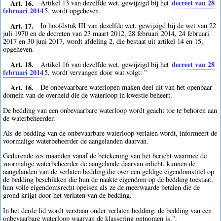
Art. 16.
decreet van 28
Artikel 13 van dezelfde wet, gewijzigd bij het
februari 2014
5
, wordt opgeheven.
Art. 17.
In hoofdstuk III van dezelfde wet, gewijzigd bij de wet van 22
juli 1970 en de decreten van 23 maart 2012, 28 februari 2014, 24 februari
2017 en 30 juni 2017, wordt afdeling 2, die bestaat uit artikel 14 en 15,
opgeheven.
Art. 18.
decreet van 28
Artikel 16 van dezelfde wet, gewijzigd bij het
februari 2014
5
, wordt vervangen door wat volgt: "
Art. 16.
De onbevaarbare waterlopen maken deel uit van het openbaar
domein van de overheid die de waterloop in kwestie beheert.
De bedding van een onbevaarbare waterloop wordt geacht toe te behoren aan
de waterbeheerder.
Als de bedding van de onbevaarbare waterloop verlaten wordt, informeert de
voormalige waterbeheerder de aangelanden daarvan.
Gedurende zes maanden vanaf de betekening van het bericht waarmee de
voormalige waterbeheerder de aangelande daarvan inlicht, kunnen de
aangelanden van de verlaten bedding die over een geldige eigendomstitel op
de bedding beschikken die hun de naakte eigendom op de bedding toestaat,
hun volle eigendomsrecht opeisen als ze de meerwaarde betalen die de
grond krijgt door het verlaten van de bedding.
In het derde lid wordt verstaan onder verlaten bedding: de bedding van een
onbevaarbare waterloop waarvan de klassering ontnomen is.".