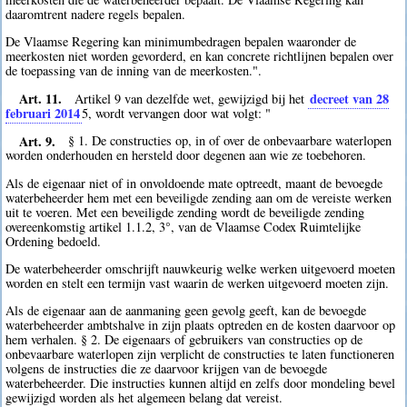
daaromtrent nadere regels bepalen.
De Vlaamse Regering kan minimumbedragen bepalen waaronder de
meerkosten niet worden gevorderd, en kan concrete richtlijnen bepalen over
de toepassing van de inning van de meerkosten.".
Art. 11.
decreet van 28
Artikel 9 van dezelfde wet, gewijzigd bij het
februari 2014
5
, wordt vervangen door wat volgt: "
Art. 9.
§ 1. De constructies op, in of over de onbevaarbare waterlopen
worden onderhouden en hersteld door degenen aan wie ze toebehoren.
Als de eigenaar niet of in onvoldoende mate optreedt, maant de bevoegde
waterbeheerder hem met een beveiligde zending aan om de vereiste werken
uit te voeren. Met een beveiligde zending wordt de beveiligde zending
overeenkomstig artikel 1.1.2, 3°, van de Vlaamse Codex Ruimtelijke
Ordening bedoeld.
De waterbeheerder omschrijft nauwkeurig welke werken uitgevoerd moeten
worden en stelt een termijn vast waarin de werken uitgevoerd moeten zijn.
Als de eigenaar aan de aanmaning geen gevolg geeft, kan de bevoegde
waterbeheerder ambtshalve in zijn plaats optreden en de kosten daarvoor op
hem verhalen. § 2. De eigenaars of gebruikers van constructies op de
onbevaarbare waterlopen zijn verplicht de constructies te laten functioneren
volgens de instructies die ze daarvoor krijgen van de bevoegde
waterbeheerder. Die instructies kunnen altijd en zelfs door mondeling bevel
gewijzigd worden als het algemeen belang dat vereist.