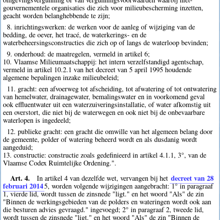
gouvernementele organisaties die zich voor milieubescherming inzetten,
geacht worden belanghebbende te zijn;
8. inrichtingswerken: de werken voor de aanleg of wijziging van de
bedding, de oever, het tracé, de waterkerings- en de
waterbeheersingsconstructies die zich op of langs de waterloop bevinden;
9. onderhoud: de maatregelen, vermeld in artikel 6;
10. Vlaamse Milieumaatschappij: het intern verzelfstandigd agentschap,
vermeld in artikel 10.2.1 van het decreet van 5 april 1995 houdende
algemene bepalingen inzake milieubeleid;
11. gracht: een afvoerweg tot afscheiding, tot afwatering of tot ontwatering
van hemelwater, drainagewater, bemalingswater en in voorkomend geval
ook effluentwater uit een waterzuiveringsinstallatie, of water afkomstig uit
een overstort, die niet bij de waterwegen en ook niet bij de onbevaarbare
waterlopen is ingedeeld;
12. publieke gracht: een gracht die omwille van het algemeen belang door
de gemeente, polder of watering beheerd wordt en als dusdanig wordt
aangeduid;
13. constructie: constructie zoals gedefinieerd in artikel 4.1.1, 3°, van de
Vlaamse Codex Ruimtelijke Ordening.".
Art. 4.
decreet van 28
In artikel 4 van dezelfde wet, vervangen bij het
februari 2014
5
, worden volgende wijzigingen aangebracht: 1° in paragraaf
1, vierde lid, wordt tussen de zinsnede "ligt." en het woord "Als" de zin
"Binnen de werkingsgebieden van de polders en wateringen wordt ook aan
die besturen advies gevraagd." ingevoegd; 2° in paragraaf 2, tweede lid,
wordt tussen de zinsnede "ligt." en het woord "Als" de zin "Binnen de