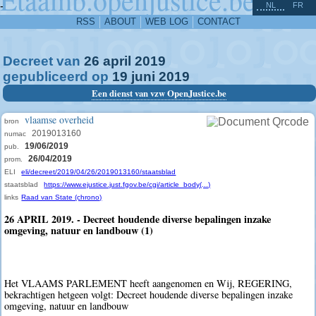
^
-
NL
FR
RSS
ABOUT
WEB LOG
CONTACT
Decreet van
26
april
2019
gepubliceerd op
19
juni
2019
Een dienst van vzw OpenJustice.be
vlaamse overheid
bron
2019013160
numac
19/06/2019
pub.
26/04/2019
prom.
ELI
eli/decreet/2019/04/26/2019013160/staatsblad
staatsblad
https://www.ejustice.just.fgov.be/cgi/article_body(...)
links
Raad van State (chrono)
26 APRIL 2019. - Decreet houdende diverse bepalingen inzake
omgeving, natuur en landbouw (1)
Het VLAAMS PARLEMENT heeft aangenomen en Wij, REGERING,
bekrachtigen hetgeen volgt: Decreet houdende diverse bepalingen inzake
omgeving, natuur en landbouw