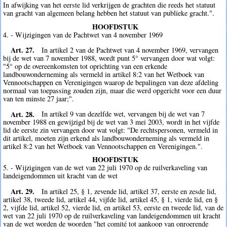
In afwijking van het eerste lid verkrijgen de grachten die reeds het statuut
van gracht van algemeen belang hebben het statuut van publieke gracht.".
HOOFDSTUK
4. - Wijzigingen van de Pachtwet van 4 november 1969
Art. 27.
In artikel 2 van de Pachtwet van 4 november 1969, vervangen
bij de wet van 7 november 1988, wordt punt 5° vervangen door wat volgt:
"5° op de overeenkomsten tot oprichting van een erkende
landbouwonderneming als vermeld in artikel 8:2 van het Wetboek van
Vennootschappen en Verenigingen waarop de bepalingen van deze afdeling
normaal van toepassing zouden zijn, maar die werd opgericht voor een duur
van ten minste 27 jaar;".
Art. 28.
In artikel 9 van dezelfde wet, vervangen bij de wet van 7
november 1988 en gewijzigd bij de wet van 3 mei 2003, wordt in het vijfde
lid de eerste zin vervangen door wat volgt: "De rechtspersonen, vermeld in
dit artikel, moeten zijn erkend als landbouwonderneming als vermeld in
artikel 8:2 van het Wetboek van Vennootschappen en Verenigingen.".
HOOFDSTUK
5. - Wijzigingen van de wet van 22 juli 1970 op de ruilverkaveling van
landeigendommen uit kracht van de wet
Art. 29.
In artikel 25, § 1, zevende lid, artikel 37, eerste en zesde lid,
artikel 38, tweede lid, artikel 44, vijfde lid, artikel 45, § 1, vierde lid, en §
2, vijfde lid, artikel 52, vierde lid, en artikel 53, eerste en tweede lid, van de
wet van 22 juli 1970 op de ruilverkaveling van landeigendommen uit kracht
van de wet worden de woorden "het comité tot aankoop van onroerende