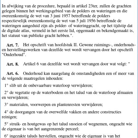
In afwijking van de procedure, bepaald in artikel 23ter, zullen de grachten
gelegen binnen het werkingsgebied van de polders en wateringen en die
overeenkomstig de wet van 3 juni 1957 betreffende de polders
respectievelijk overeenkomstig de wet van 5 juli 1956 betreffende de
wateringen aangeduid zijn als polder- of wateringgracht, op het tijdstip dat
de digitale atlas, vermeld in het eerste lid, opgemaakt en bekendgemaakt is,
het statuut van publieke gracht hebben.".
Art. 7.
Het opschrift van hoofdstuk II. Gewone ruimings-, onderhouds-
en herstellingswerken van dezelfde wet wordt vervangen door het opschrift
"Onderhoud".
Art. 8.
Artikel 6 van dezelfde wet wordt vervangen door wat volgt: "
Art. 6.
Onderhoud kan naargelang de omstandigheden een of meer van
de volgende maatregelen inhouden:
1° slib uit de onbevaarbare waterloop verwijderen;
2° de vegetatie op de waterbodem en het talud van de waterloop afmaaien
en verwijderen;
3° materialen, voorwerpen en plantenresten verwijderen;
4° de doorgangen van de overwelfde vakken en andere constructies
reinigen;
5° struik- en houtgewas op het talud snoeien of wegnemen, ongeacht wie
de eigenaar is van het aangrenzende perceel;
6° ingezakte taluds herstellen, ongeacht wie de eigenaar is van het