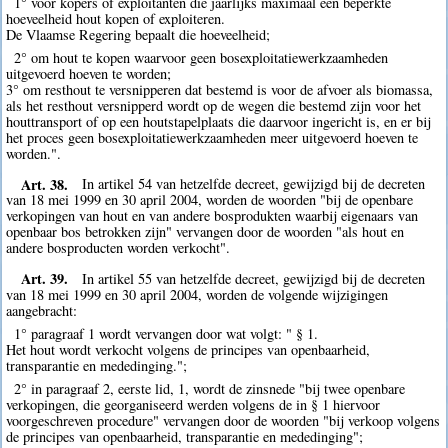
1° voor kopers of exploitanten die jaarlijks maximaal een beperkte
hoeveelheid hout kopen of exploiteren.
De Vlaamse Regering bepaalt die hoeveelheid;
2° om hout te kopen waarvoor geen bosexploitatiewerkzaamheden
uitgevoerd hoeven te worden;
3° om resthout te versnipperen dat bestemd is voor de afvoer als biomassa,
als het resthout versnipperd wordt op de wegen die bestemd zijn voor het
houttransport of op een houtstapelplaats die daarvoor ingericht is, en er bij
het proces geen bosexploitatiewerkzaamheden meer uitgevoerd hoeven te
worden.".
Art. 38.
In artikel 54 van hetzelfde decreet, gewijzigd bij de decreten
van 18 mei 1999 en 30 april 2004, worden de woorden "bij de openbare
verkopingen van hout en van andere bosprodukten waarbij eigenaars van
openbaar bos betrokken zijn" vervangen door de woorden "als hout en
andere bosproducten worden verkocht".
Art. 39.
In artikel 55 van hetzelfde decreet, gewijzigd bij de decreten
van 18 mei 1999 en 30 april 2004, worden de volgende wijzigingen
aangebracht:
1° paragraaf 1 wordt vervangen door wat volgt: " § 1.
Het hout wordt verkocht volgens de principes van openbaarheid,
transparantie en mededinging.";
2° in paragraaf 2, eerste lid, 1, wordt de zinsnede "bij twee openbare
verkopingen, die georganiseerd werden volgens de in § 1 hiervoor
voorgeschreven procedure" vervangen door de woorden "bij verkoop volgens
de principes van openbaarheid, transparantie en mededinging";