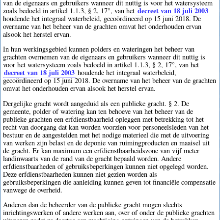
van de eigenaars en gebruikers wanneer dit nuttig is voor het watersysteem
decreet van 18 juli 2003
zoals bedoeld in artikel 1.1.3, § 2, 17°, van het
houdende het integraal waterbeleid, gecoördineerd op 15 juni 2018. De
overname van het beheer van de grachten omvat het onderhouden ervan
alsook het herstel ervan.
In hun werkingsgebied kunnen polders en wateringen het beheer van
grachten overnemen van de eigenaars en gebruikers wanneer dit nuttig is
voor het watersysteem zoals bedoeld in artikel 1.1.3, § 2, 17°, van het
decreet van 18 juli 2003
houdende het integraal waterbeleid,
gecoördineerd op 15 juni 2018. De overname van het beheer van de grachten
omvat het onderhouden ervan alsook het herstel ervan.
Dergelijke gracht wordt aangeduid als een publieke gracht. § 2. De
gemeente, polder of watering kan ten behoeve van het beheer van de
publieke grachten een erfdienstbaarheid opleggen met betrekking tot het
recht van doorgang dat kan worden voorzien voor personeelsleden van het
bestuur en de aangestelden met het nodige materieel die met de uitvoering
van werken zijn belast en de deponie van ruimingproducten en maaisel uit
de gracht. Er kan maximum een erfdienstbaarheidszone van vijf meter
landinwaarts van de rand van de gracht bepaald worden. Andere
erfdienstbaarheden of gebruiksbeperkingen kunnen niet opgelegd worden.
Deze erfdienstbaarheden kunnen niet gezien worden als
gebruiksbeperkingen die aanleiding kunnen geven tot financiële compensatie
vanwege de overheid.
Anderen dan de beheerder van de publieke gracht mogen slechts
inrichtingswerken of andere werken aan, over of onder de publieke grachten