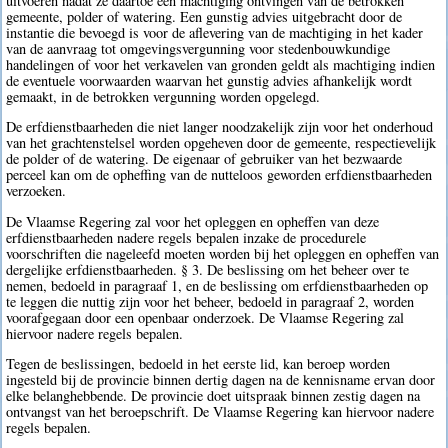
uitvoeren nadat ze daartoe een machtiging ontvingen van de betrokken
gemeente, polder of watering. Een gunstig advies uitgebracht door de
instantie die bevoegd is voor de aflevering van de machtiging in het kader
van de aanvraag tot omgevingsvergunning voor stedenbouwkundige
handelingen of voor het verkavelen van gronden geldt als machtiging indien
de eventuele voorwaarden waarvan het gunstig advies afhankelijk wordt
gemaakt, in de betrokken vergunning worden opgelegd.
De erfdienstbaarheden die niet langer noodzakelijk zijn voor het onderhoud
van het grachtenstelsel worden opgeheven door de gemeente, respectievelijk
de polder of de watering. De eigenaar of gebruiker van het bezwaarde
perceel kan om de opheffing van de nutteloos geworden erfdienstbaarheden
verzoeken.
De Vlaamse Regering zal voor het opleggen en opheffen van deze
erfdienstbaarheden nadere regels bepalen inzake de procedurele
voorschriften die nageleefd moeten worden bij het opleggen en opheffen van
dergelijke erfdienstbaarheden. § 3. De beslissing om het beheer over te
nemen, bedoeld in paragraaf 1, en de beslissing om erfdienstbaarheden op
te leggen die nuttig zijn voor het beheer, bedoeld in paragraaf 2, worden
voorafgegaan door een openbaar onderzoek. De Vlaamse Regering zal
hiervoor nadere regels bepalen.
Tegen de beslissingen, bedoeld in het eerste lid, kan beroep worden
ingesteld bij de provincie binnen dertig dagen na de kennisname ervan door
elke belanghebbende. De provincie doet uitspraak binnen zestig dagen na
ontvangst van het beroepschrift. De Vlaamse Regering kan hiervoor nadere
regels bepalen.