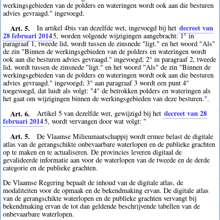
werkingsgebieden van de polders en wateringen wordt ook aan die besturen
advies gevraagd." ingevoegd.
Art. 5.
decreet van
In artikel 4bis van dezelfde wet, ingevoegd bij het
28 februari 2014
5
, worden volgende wijzigingen aangebracht: 1° in
paragraaf 1, tweede lid, wordt tussen de zinsnede "ligt." en het woord "Als"
de zin "Binnen de werkingsgebieden van de polders en wateringen wordt
ook aan die besturen advies gevraagd." ingevoegd; 2° in paragraaf 2, tweede
lid, wordt tussen de zinsnede "ligt." en het woord "Als" de zin "Binnen de
werkingsgebieden van de polders en wateringen wordt ook aan die besturen
advies gevraagd." ingevoegd; 3° aan paragraaf 3 wordt een punt 4°
toegevoegd, dat luidt als volgt: "4° de betrokken polders en wateringen als
het gaat om wijzigingen binnen de werkingsgebieden van deze besturen.".
Art. 6.
decreet van 28
Artikel 5 van dezelfde wet, gewijzigd bij het
februari 2014
5
, wordt vervangen door wat volgt: "
Art. 5.
De Vlaamse Milieumaatschappij wordt ermee belast de digitale
atlas van de gerangschikte onbevaarbare waterlopen en de publieke grachten
op te maken en te actualiseren. De provincies leveren digitaal de
gevalideerde informatie aan voor de waterlopen van de tweede en de derde
categorie en de publieke grachten.
De Vlaamse Regering bepaalt de inhoud van de digitale atlas, de
modaliteiten voor de opmaak en de bekendmaking ervan. De digitale atlas
van de gerangschikte waterlopen en de publieke grachten vervangt bij
bekendmaking ervan de tot dan geldende beschrijvende tabellen van de
onbevaarbare waterlopen.