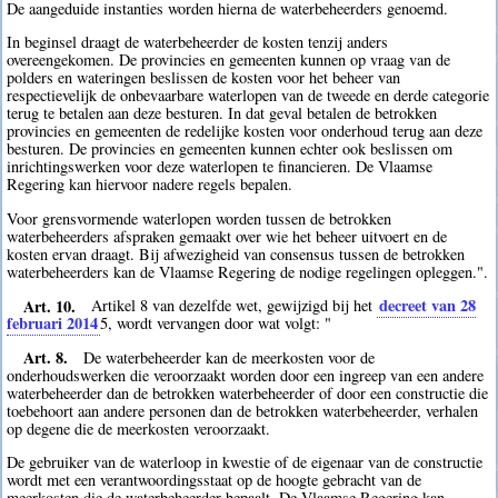
De aangeduide instanties worden hierna de waterbeheerders genoemd.
In beginsel draagt de waterbeheerder de kosten tenzij anders
overeengekomen. De provincies en gemeenten kunnen op vraag van de
polders en wateringen beslissen de kosten voor het beheer van
respectievelijk de onbevaarbare waterlopen van de tweede en derde categorie
terug te betalen aan deze besturen. In dat geval betalen de betrokken
provincies en gemeenten de redelijke kosten voor onderhoud terug aan deze
besturen. De provincies en gemeenten kunnen echter ook beslissen om
inrichtingswerken voor deze waterlopen te financieren. De Vlaamse
Regering kan hiervoor nadere regels bepalen.
Voor grensvormende waterlopen worden tussen de betrokken
waterbeheerders afspraken gemaakt over wie het beheer uitvoert en de
kosten ervan draagt. Bij afwezigheid van consensus tussen de betrokken
waterbeheerders kan de Vlaamse Regering de nodige regelingen opleggen.".
Art. 10.
decreet van 28
Artikel 8 van dezelfde wet, gewijzigd bij het
februari 2014
5
, wordt vervangen door wat volgt: "
Art. 8.
De waterbeheerder kan de meerkosten voor de
onderhoudswerken die veroorzaakt worden door een ingreep van een andere
waterbeheerder dan de betrokken waterbeheerder of door een constructie die
toebehoort aan andere personen dan de betrokken waterbeheerder, verhalen
op degene die de meerkosten veroorzaakt.
De gebruiker van de waterloop in kwestie of de eigenaar van de constructie
wordt met een verantwoordingsstaat op de hoogte gebracht van de
meerkosten die de waterbeheerder bepaalt. De Vlaamse Regering kan