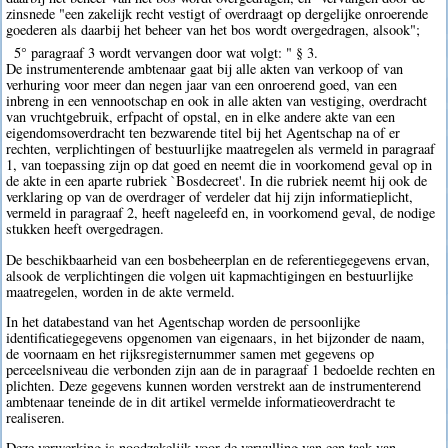
zinsnede "een zakelijk recht vestigt of overdraagt op dergelijke onroerende
goederen als daarbij het beheer van het bos wordt overgedragen, alsook";
5° paragraaf 3 wordt vervangen door wat volgt: " § 3.
De instrumenterende ambtenaar gaat bij alle akten van verkoop of van
verhuring voor meer dan negen jaar van een onroerend goed, van een
inbreng in een vennootschap en ook in alle akten van vestiging, overdracht
van vruchtgebruik, erfpacht of opstal, en in elke andere akte van een
eigendomsoverdracht ten bezwarende titel bij het Agentschap na of er
rechten, verplichtingen of bestuurlijke maatregelen als vermeld in paragraaf
1, van toepassing zijn op dat goed en neemt die in voorkomend geval op in
de akte in een aparte rubriek `Bosdecreet'. In die rubriek neemt hij ook de
verklaring op van de overdrager of verdeler dat hij zijn informatieplicht,
vermeld in paragraaf 2, heeft nageleefd en, in voorkomend geval, de nodige
stukken heeft overgedragen.
De beschikbaarheid van een bosbeheerplan en de referentiegegevens ervan,
alsook de verplichtingen die volgen uit kapmachtigingen en bestuurlijke
maatregelen, worden in de akte vermeld.
In het databestand van het Agentschap worden de persoonlijke
identificatiegegevens opgenomen van eigenaars, in het bijzonder de naam,
de voornaam en het rijksregisternummer samen met gegevens op
perceelsniveau die verbonden zijn aan de in paragraaf 1 bedoelde rechten en
plichten. Deze gegevens kunnen worden verstrekt aan de instrumenterend
ambtenaar teneinde de in dit artikel vermelde informatieoverdracht te
realiseren.
Deze verwerking is noodzakelijk voor de vervulling van een taak van