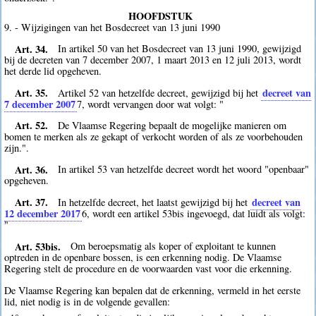
HOOFDSTUK
9. - Wijzigingen van het Bosdecreet van 13 juni 1990
Art. 34.
In artikel 50 van het Bosdecreet van 13 juni 1990, gewijzigd
bij de decreten van 7 december 2007, 1 maart 2013 en 12 juli 2013, wordt
het derde lid opgeheven.
Art. 35.
decreet van
Artikel 52 van hetzelfde decreet, gewijzigd bij het
7 december 2007
7
, wordt vervangen door wat volgt: "
Art. 52.
De Vlaamse Regering bepaalt de mogelijke manieren om
bomen te merken als ze gekapt of verkocht worden of als ze voorbehouden
zijn.".
Art. 36.
In artikel 53 van hetzelfde decreet wordt het woord "openbaar"
opgeheven.
Art. 37.
decreet van
In hetzelfde decreet, het laatst gewijzigd bij het
12 december 2017
6
, wordt een artikel 53bis ingevoegd, dat luidt als volgt:
"
Art. 53bis.
Om beroepsmatig als koper of exploitant te kunnen
optreden in de openbare bossen, is een erkenning nodig. De Vlaamse
Regering stelt de procedure en de voorwaarden vast voor die erkenning.
De Vlaamse Regering kan bepalen dat de erkenning, vermeld in het eerste
lid, niet nodig is in de volgende gevallen: