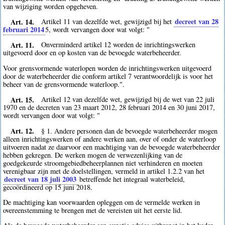
van wijziging worden opgeheven.
Art. 14.
decreet van 28
Artikel 11 van dezelfde wet, gewijzigd bij het
februari 2014
5
, wordt vervangen door wat volgt: "
Art. 11.
Onverminderd artikel 12 worden de inrichtingswerken
uitgevoerd door en op kosten van de bevoegde waterbeheerder.
Voor grensvormende waterlopen worden de inrichtingswerken uitgevoerd
door de waterbeheerder die conform artikel 7 verantwoordelijk is voor het
beheer van de grensvormende waterloop.".
Art. 15.
Artikel 12 van dezelfde wet, gewijzigd bij de wet van 22 juli
1970 en de decreten van 23 maart 2012, 28 februari 2014 en 30 juni 2017,
wordt vervangen door wat volgt: "
Art. 12.
§ 1. Andere personen dan de bevoegde waterbeheerder mogen
alleen inrichtingswerken of andere werken aan, over of onder de waterloop
uitvoeren nadat ze daarvoor een machtiging van de bevoegde waterbeheerder
hebben gekregen. De werken mogen de verwezenlijking van de
goedgekeurde stroomgebiedbeheerplannen niet verhinderen en moeten
verenigbaar zijn met de doelstellingen, vermeld in artikel 1.2.2 van het
decreet van 18 juli 2003
betreffende het integraal waterbeleid,
gecoördineerd op 15 juni 2018.
De machtiging kan voorwaarden opleggen om de vermelde werken in
overeenstemming te brengen met de vereisten uit het eerste lid.