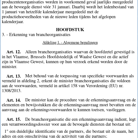
producentenorganisaties worden in voorkomend geval jaarlijks meegedeeld
aan de bevoegde dienst vóór 31 januari. Daarbij wordt het ledenbestand van
1 januari van hetzelfde kalenderjaar meegedeeld met de
productiehoeveelheden van de nieuwe leden tijdens het afgelopen
kalenderjaar.
HOOFDSTUK
3. - Erkenning van brancheorganisaties
Afdeling 1. - Algemene bepalingen
Art. 12.
Alleen brancheorganisaties waarvan de hoofdzetel gevestigd is
in het Vlaamse, Brussels Hoofdstedelijk of Waalse Gewest en die actief
zijn in Vlaamse Gewest, kunnen op hun verzoek erkend worden door de
minister.
Art. 13.
Met behoud van de toepassing van specifieke voorwaarden als
vermeld in afdeling 2, erkent de minister brancheorganisaties die voldoen
aan de voorwaarden, vermeld in artikel 158 van Verordening (EU) nr.
1308/2013.
Art. 14.
De minister kan de procedure van de erkenningsaanvraag en de
elementen en bewijsstukken die de erkenningsaanvraag moet bevatten om de
aanvraag aan de erkenningsvoorwaarden te kunnen toetsen, vastleggen.
Art. 15.
De brancheorganisatie die een erkenningsaanvraag indient, legt
een verantwoordingsdossier voor aan de bevoegde diensten dat bestaat uit:
1° een duidelijke identificatie van de partners, die bestaat uit de naam, het
adres en een omschrijving van de activiteit van die partners;