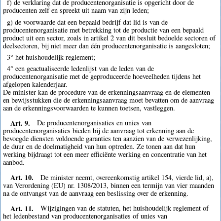
f) de verklaring dat de producentenorganisatie is opgericht door de
producenten zelf en spreekt uit naam van zijn leden;
g) de voorwaarde dat een bepaald bedrijf dat lid is van de
producentenorganisatie met betrekking tot de productie van een bepaald
product uit een sector, zoals in artikel 2 van dit besluit bedoelde sectoren of
deelsectoren, bij niet meer dan één producentenorganisatie is aangesloten;
3° het huishoudelijk reglement;
4° een geactualiseerde ledenlijst van de leden van de
producentenorganisatie met de geproduceerde hoeveelheden tijdens het
afgelopen kalenderjaar.
De minister kan de procedure van de erkenningsaanvraag en de elementen
en bewijsstukken die de erkenningsaanvraag moet bevatten om de aanvraag
aan de erkenningsvoorwaarden te kunnen toetsen, vastleggen.
Art. 9.
De producentenorganisaties en unies van
producentenorganisaties bieden bij de aanvraag tot erkenning aan de
bevoegde diensten voldoende garanties ten aanzien van de verwezenlijking,
de duur en de doelmatigheid van hun optreden. Ze tonen aan dat hun
werking bijdraagt tot een meer efficiënte werking en concentratie van het
aanbod.
Art. 10.
De minister neemt, overeenkomstig artikel 154, vierde lid, a),
van Verordening (EU) nr. 1308/2013, binnen een termijn van vier maanden
na de ontvangst van de aanvraag een beslissing over de erkenning.
Art. 11.
Wijzigingen van de statuten, het huishoudelijk reglement of
het ledenbestand van producentenorganisaties of unies van