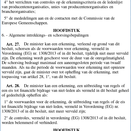
4° het verrichten van controles op de erkenningscriteria en de ledenlijst
van producentenorganisaties, unies van producentenorganisaties en
brancheorganisaties;
5° de mededelingen aan en de contacten met de Commissie van de
Europese Gemeenschappen.
HOOFDSTUK
6. - Algemene intrekkings- en schorsingsbepalingen
Art. 27.
De minister kan een erkenning, verleend op grond van dit
besluit, schorsen als de voorwaarden voor erkenning, vermeld in
Verordening (EG) nr. 1308/2013 of in dit besluit, tijdelijk niet meer vervuld
zijn. De erkenning wordt geschorst voor de duur van de onregelmatigheid.
De schorsing bedraagt maximaal een aaneengesloten periode van twaalf
maanden. Als na die periode de voorwaarden voor erkenning niet opnieuw
vervuld zijn, gaat de minister over tot opheffing van de erkenning, met
toepassing van artikel 28, 1°, van dit besluit.
Art. 28.
De minister kan een erkenning, een uitbreiding van regels of
een eis tot financiële bijdrage van niet-leden als vermeld in dit besluit geheel
of gedeeltelijk opheffen als:
1° de voorwaarden voor de erkenning, de uitbreiding van regels of de eis
tot financiële bijdrage van niet-leden, vermeld in Verordening (EG) nr.
1308/2013 of in dit besluit, niet meer vervuld zijn;
2° de controles, vermeld in verordening (EG) 1308/2013 of in dit besluit,
worden belemmerd of verhinderd.
HOOFDSTUK