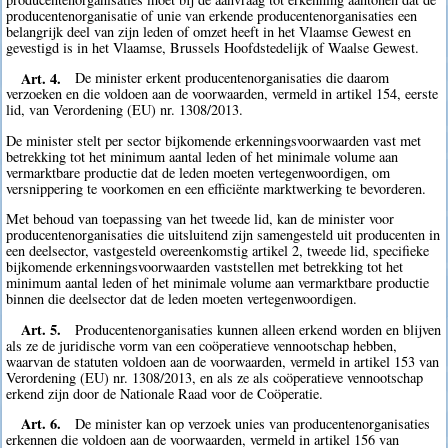
producentenorganisatie of unie van erkende producentenorganisaties een
belangrijk deel van zijn leden of omzet heeft in het Vlaamse Gewest en
gevestigd is in het Vlaamse, Brussels Hoofdstedelijk of Waalse Gewest.
Art. 4.
De minister erkent producentenorganisaties die daarom
verzoeken en die voldoen aan de voorwaarden, vermeld in artikel 154, eerste
lid, van Verordening (EU) nr. 1308/2013.
De minister stelt per sector bijkomende erkenningsvoorwaarden vast met
betrekking tot het minimum aantal leden of het minimale volume aan
vermarktbare productie dat de leden moeten vertegenwoordigen, om
versnippering te voorkomen en een efficiënte marktwerking te bevorderen.
Met behoud van toepassing van het tweede lid, kan de minister voor
producentenorganisaties die uitsluitend zijn samengesteld uit producenten in
een deelsector, vastgesteld overeenkomstig artikel 2, tweede lid, specifieke
bijkomende erkenningsvoorwaarden vaststellen met betrekking tot het
minimum aantal leden of het minimale volume aan vermarktbare productie
binnen die deelsector dat de leden moeten vertegenwoordigen.
Art. 5.
Producentenorganisaties kunnen alleen erkend worden en blijven
als ze de juridische vorm van een coöperatieve vennootschap hebben,
waarvan de statuten voldoen aan de voorwaarden, vermeld in artikel 153 van
Verordening (EU) nr. 1308/2013, en als ze als coöperatieve vennootschap
erkend zijn door de Nationale Raad voor de Coöperatie.
Art. 6.
De minister kan op verzoek unies van producentenorganisaties
erkennen die voldoen aan de voorwaarden, vermeld in artikel 156 van