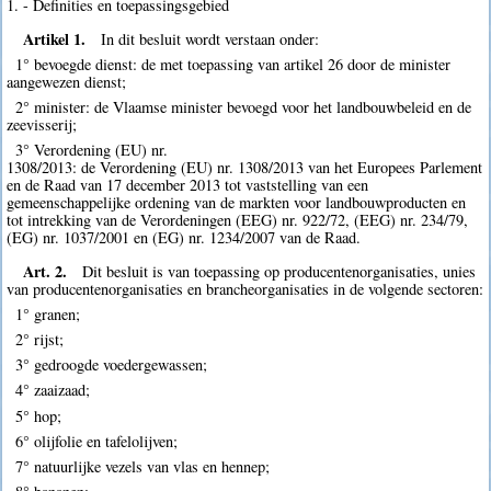
1. - Definities en toepassingsgebied
Artikel 1.
In dit besluit wordt verstaan onder:
1° bevoegde dienst: de met toepassing van artikel 26 door de minister
aangewezen dienst;
2° minister: de Vlaamse minister bevoegd voor het landbouwbeleid en de
zeevisserij;
3° Verordening (EU) nr.
1308/2013: de Verordening (EU) nr. 1308/2013 van het Europees Parlement
en de Raad van 17 december 2013 tot vaststelling van een
gemeenschappelijke ordening van de markten voor landbouwproducten en
tot intrekking van de Verordeningen (EEG) nr. 922/72, (EEG) nr. 234/79,
(EG) nr. 1037/2001 en (EG) nr. 1234/2007 van de Raad.
Art. 2.
Dit besluit is van toepassing op producentenorganisaties, unies
van producentenorganisaties en brancheorganisaties in de volgende sectoren:
1° granen;
2° rijst;
3° gedroogde voedergewassen;
4° zaaizaad;
5° hop;
6° olijfolie en tafelolijven;
7° natuurlijke vezels van vlas en hennep;