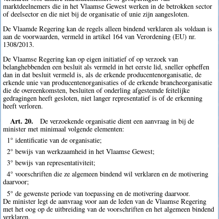
marktdeelnemers die in het Vlaamse Gewest werken in de betrokken sector
of deelsector en die niet bij de organisatie of unie zijn aangesloten.
De Vlaamde Regering kan de regels alleen bindend verklaren als voldaan is
aan de voorwaarden, vermeld in artikel 164 van Verordening (EU) nr.
1308/2013.
De Vlaamse Regering kan op eigen initiatief of op verzoek van
belanghebbenden een besluit als vermeld in het eerste lid, sneller opheffen
dan in dat besluit vermeld is, als de erkende producentenorganisatie, de
erkende unie van producentenorganisaties of de erkende brancheorganisatie
die de overeenkomsten, besluiten of onderling afgestemde feitelijke
gedragingen heeft gesloten, niet langer representatief is of de erkenning
heeft verloren.
Art. 20.
De verzoekende organisatie dient een aanvraag in bij de
minister met minimaal volgende elementen:
1° identificatie van de organisatie;
2° bewijs van werkzaamheid in het Vlaamse Gewest;
3° bewijs van representativiteit;
4° voorschriften die ze algemeen bindend wil verklaren en de motivering
daarvoor;
5° de gewenste periode van toepassing en de motivering daarvoor.
De minister legt de aanvraag voor aan de leden van de Vlaamse Regering
met het oog op de uitbreiding van de voorschriften en het algemeen bindend
verklaren.