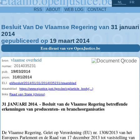
^
-
NL
FR
RSS
ABOUT
WEB LOG
CONTACT
Besluit Van De Vlaamse Regering van
31
januari
2014
gepubliceerd op
19
maart
2014
Een dienst van vzw OpenJustice.be
vlaamse overheid
bron
2014035231
numac
19/03/2014
pub.
31/01/2014
prom.
ELI
eli/besluit/2014/01/31/2014035231/staatsblad
staatsblad
https://www.ejustice.just.fgov.be/cgi/article_body(...)
links
Raad van State (chrono)
31 JANUARI 2014. - Besluit van de Vlaamse Regering betreffende
erkenningen van producenten- en brancheorganisaties
De Vlaamse Regering, Gelet op Verordening (EU) nr. 1308/2013 van het
Europees Parlement en de Raad van 17 december 2013 tot vaststelling van