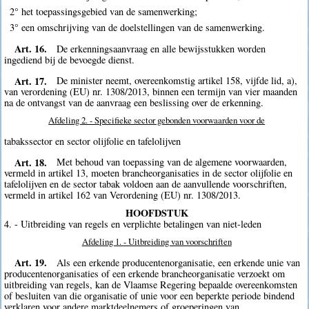
2° het toepassingsgebied van de samenwerking;
3° een omschrijving van de doelstellingen van de samenwerking.
Art. 16.
De erkenningsaanvraag en alle bewijsstukken worden
ingediend bij de bevoegde dienst.
Art. 17.
De minister neemt, overeenkomstig artikel 158, vijfde lid, a),
van verordening (EU) nr. 1308/2013, binnen een termijn van vier maanden
na de ontvangst van de aanvraag een beslissing over de erkenning.
Afdeling 2. - Specifieke sector gebonden voorwaarden voor de
tabakssector en sector olijfolie en tafelolijven
Art. 18.
Met behoud van toepassing van de algemene voorwaarden,
vermeld in artikel 13, moeten brancheorganisaties in de sector olijfolie en
tafelolijven en de sector tabak voldoen aan de aanvullende voorschriften,
vermeld in artikel 162 van Verordening (EU) nr. 1308/2013.
HOOFDSTUK
4. - Uitbreiding van regels en verplichte betalingen van niet-leden
Afdeling 1. - Uitbreiding van voorschriften
Art. 19.
Als een erkende producentenorganisatie, een erkende unie van
producentenorganisaties of een erkende brancheorganisatie verzoekt om
uitbreiding van regels, kan de Vlaamse Regering bepaalde overeenkomsten
of besluiten van die organisatie of unie voor een beperkte periode bindend
verklaren voor andere marktdeelnemers of groeperingen van