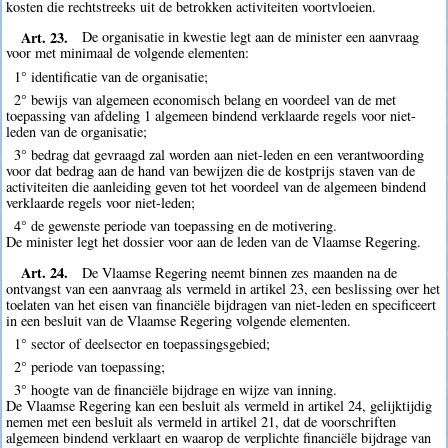
kosten die rechtstreeks uit de betrokken activiteiten voortvloeien.
Art. 23.
De organisatie in kwestie legt aan de minister een aanvraag
voor met minimaal de volgende elementen:
1° identificatie van de organisatie;
2° bewijs van algemeen economisch belang en voordeel van de met
toepassing van afdeling 1 algemeen bindend verklaarde regels voor niet-
leden van de organisatie;
3° bedrag dat gevraagd zal worden aan niet-leden en een verantwoording
voor dat bedrag aan de hand van bewijzen die de kostprijs staven van de
activiteiten die aanleiding geven tot het voordeel van de algemeen bindend
verklaarde regels voor niet-leden;
4° de gewenste periode van toepassing en de motivering.
De minister legt het dossier voor aan de leden van de Vlaamse Regering.
Art. 24.
De Vlaamse Regering neemt binnen zes maanden na de
ontvangst van een aanvraag als vermeld in artikel 23, een beslissing over het
toelaten van het eisen van financiële bijdragen van niet-leden en specificeert
in een besluit van de Vlaamse Regering volgende elementen.
1° sector of deelsector en toepassingsgebied;
2° periode van toepassing;
3° hoogte van de financiële bijdrage en wijze van inning.
De Vlaamse Regering kan een besluit als vermeld in artikel 24, gelijktijdig
nemen met een besluit als vermeld in artikel 21, dat de voorschriften
algemeen bindend verklaart en waarop de verplichte financiële bijdrage van