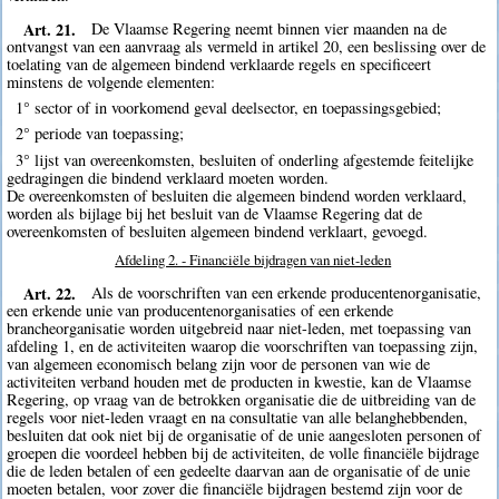
Art. 21.
De Vlaamse Regering neemt binnen vier maanden na de
ontvangst van een aanvraag als vermeld in artikel 20, een beslissing over de
toelating van de algemeen bindend verklaarde regels en specificeert
minstens de volgende elementen:
1° sector of in voorkomend geval deelsector, en toepassingsgebied;
2° periode van toepassing;
3° lijst van overeenkomsten, besluiten of onderling afgestemde feitelijke
gedragingen die bindend verklaard moeten worden.
De overeenkomsten of besluiten die algemeen bindend worden verklaard,
worden als bijlage bij het besluit van de Vlaamse Regering dat de
overeenkomsten of besluiten algemeen bindend verklaart, gevoegd.
Afdeling 2. - Financiële bijdragen van niet-leden
Art. 22.
Als de voorschriften van een erkende producentenorganisatie,
een erkende unie van producentenorganisaties of een erkende
brancheorganisatie worden uitgebreid naar niet-leden, met toepassing van
afdeling 1, en de activiteiten waarop die voorschriften van toepassing zijn,
van algemeen economisch belang zijn voor de personen van wie de
activiteiten verband houden met de producten in kwestie, kan de Vlaamse
Regering, op vraag van de betrokken organisatie die de uitbreiding van de
regels voor niet-leden vraagt en na consultatie van alle belanghebbenden,
besluiten dat ook niet bij de organisatie of de unie aangesloten personen of
groepen die voordeel hebben bij de activiteiten, de volle financiële bijdrage
die de leden betalen of een gedeelte daarvan aan de organisatie of de unie
moeten betalen, voor zover die financiële bijdragen bestemd zijn voor de