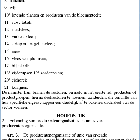
8° bananen;
9° wijn;
10° levende planten en producten van de bloementeelt;
11° ruwe tabak;
12° rundvlees;
13° varkensvlees;
14° schapen- en geitenvlees;
15° eieren;
16° vlees van pluimvee;
17° bijenteelt;
18° zijderupsen 19° aardappelen;
20° cichorei;
21° konijnen.
De minister kan, binnen de sectoren, vermeld in het eerste lid, producten of
productgroepen, hierna deelsectoren te noemen, aanduiden, die omwille van
hun specifieke eigenschappen een duidelijk af te bakenen onderdeel van de
sector vormen.
HOOFDSTUK
2. - Erkenning van producentenorganisaties en unies van
producentenorganisaties
Art. 3.
De producentenorganisatie of unie van erkende
producentenorganisaties moet bij de aanvraag tot erkenning aantonen dat de