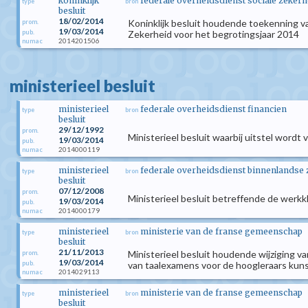
koninklijk
federale overheidsdienst sociale zekerh
type
bron
besluit
18/02/2014
Koninklijk besluit houdende toekenning va
prom.
19/03/2014
pub.
Zekerheid voor het begrotingsjaar 2014
2014201506
numac
ministerieel besluit
ministerieel
federale overheidsdienst financien
type
bron
besluit
29/12/1992
prom.
Ministerieel besluit waarbij uitstel wordt 
19/03/2014
pub.
2014000119
numac
ministerieel
federale overheidsdienst binnenlandse
type
bron
besluit
07/12/2008
prom.
Ministerieel besluit betreffende de werk
19/03/2014
pub.
2014000179
numac
ministerieel
ministerie van de franse gemeenschap
type
bron
besluit
21/11/2013
Ministerieel besluit houdende wijziging v
prom.
19/03/2014
pub.
van taalexamens voor de hoogleraars kun
2014029113
numac
ministerieel
ministerie van de franse gemeenschap
type
bron
besluit