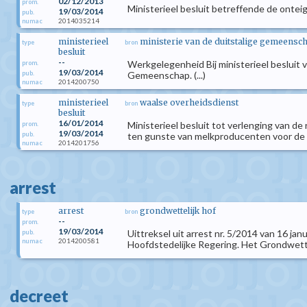
02/12/2013
prom.
Ministerieel besluit betreffende de ont
19/03/2014
pub.
2014035214
numac
ministerieel
ministerie van de duitstalige gemeensc
type
bron
besluit
--
Werkgelegenheid Bij ministerieel besluit 
prom.
19/03/2014
pub.
Gemeenschap. (...)
2014200750
numac
ministerieel
waalse overheidsdienst
type
bron
besluit
16/01/2014
Ministerieel besluit tot verlenging van d
prom.
19/03/2014
pub.
ten gunste van melkproducenten voor de 
2014201756
numac
arrest
arrest
grondwettelijk hof
type
bron
--
prom.
19/03/2014
Uittreksel uit arrest nr. 5/2014 van 16 ja
pub.
2014200581
numac
Hoofdstedelijke Regering. Het Grondwetteli
decreet