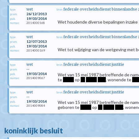
wet
federale overheidsdienst binnenlandse
type
bron
26/12/2013
prom.
19/03/2014
pub.
Wet houdende diverse bepalingen inzake en
2014000168
numac
wet
federale overheidsdienst binnenlandse
type
bron
12/07/2013
prom.
19/03/2014
pub.
Wet tot wijziging van de wetgeving met be
2014000169
numac
wet
federale overheidsdienst justitie
type
bron
--
prom.
19/03/2014
Wet van 15 mei 1987 betreffende de namen
pub.
2014009067
numac
te
*****
op
**
*****
****
, wonende te
***
wet
federale overheidsdienst justitie
type
bron
--
prom.
19/03/2014
Wet van 15 mei 1987 betreffende de namen
pub.
2014009084
numac
geboren te
*****
op
**
*****
****
, wonen
koninklijk besluit