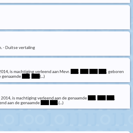
 - Duitse vertaling
2014, is machtiging verleend aan Mevr.
****
,
****
****
****
, geboren
n de genaamde
****
,
****
(...)
i 2014, is machtiging verleend aan de genaamde
****
,
****
****
,
erleend aan de genaamde
****
****
,(...)