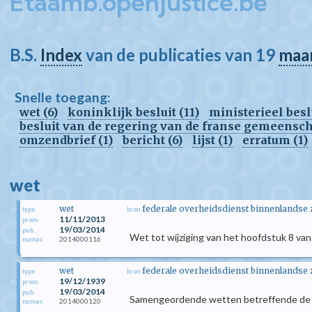
Etaamb.openjustice.be
B.S.
Index
van de publicaties van 19
maa
Snelle toegang:
wet (6)
koninklijk besluit (11)
ministerieel beslu
besluit van de regering van de franse gemeensch
omzendbrief (1)
bericht (6)
lijst (1)
erratum (1)
wet
wet
federale overheidsdienst binnenlandse
type
bron
11/11/2013
prom.
19/03/2014
pub.
Wet tot wijziging van het hoofdstuk 8 va
2014000116
numac
wet
federale overheidsdienst binnenlandse
type
bron
19/12/1939
prom.
19/03/2014
pub.
Samengeordende wetten betreffende de kin
2014000120
numac