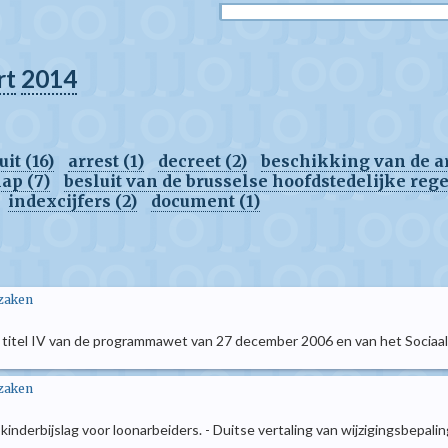
rt
2014
it (16)
arrest (1)
decreet (2)
beschikking van de a
ap (7)
besluit van de brusselse hoofdstedelijke rege
indexcijfers (2)
document (1)
 zaken
n titel IV van de programmawet van 27 december 2006 en van het Sociaal 
 zaken
derbijslag voor loonarbeiders. - Duitse vertaling van wijzigingsbepali