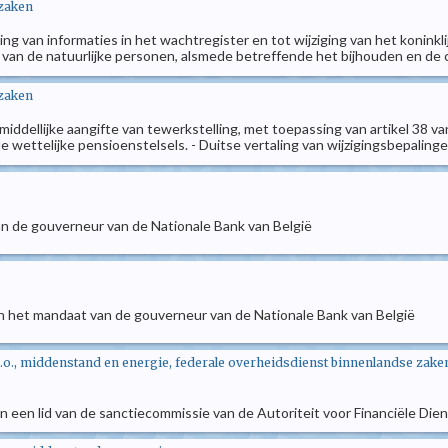
 zaken
ing van informaties in het wachtregister en tot wijziging van het konink
van de natuurlijke personen, alsmede betreffende het bijhouden en de co
 zaken
nmiddellijke aangifte van tewerkstelling, met toepassing van artikel 38 v
de wettelijke pensioenstelsels. - Duitse vertaling van wijzigingsbepaling
n de gouverneur van de Nationale Bank van België
an het mandaat van de gouverneur van de Nationale Bank van België
o., middenstand en energie, federale overheidsdienst binnenlandse zaken,
n een lid van de sanctiecommissie van de Autoriteit voor Financiële Di