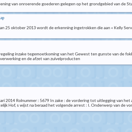
eigening van onroerende goederen gelegen op het grondgebied van de S
hap
van 25 oktober 2013 wordt de erkenning ingetrokken die aan « Kelly Servi
e regeling inzake tegemoetkoming van het Gewest ten gunste van de fokk
verwerking en de afzet van zuivelproducten
nuari 2014 Rolnummer : 5679 In zake : de vordering tot uitlegging van he
jk Hof, s wijst na beraad het volgende arrest : I. Onderwerp van de vorde