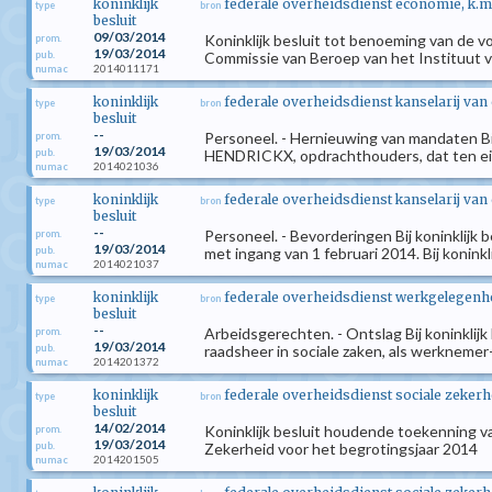
koninklijk
federale overheidsdienst economie, k.m
type
bron
besluit
09/03/2014
Koninklijk besluit tot benoeming van de 
prom.
19/03/2014
pub.
Commissie van Beroep van het Instituut 
2014011171
numac
koninklijk
federale overheidsdienst kanselarij van
type
bron
besluit
--
Personeel. - Hernieuwing van mandaten Bij
prom.
19/03/2014
pub.
HENDRICKX, opdrachthouders, dat ten ein
2014021036
numac
koninklijk
federale overheidsdienst kanselarij van
type
bron
besluit
--
Personeel. - Bevorderingen Bij koninklijk
prom.
19/03/2014
pub.
met ingang van 1 februari 2014. Bij koninklij
2014021037
numac
koninklijk
federale overheidsdienst werkgelegenhei
type
bron
besluit
--
Arbeidsgerechten. - Ontslag Bij koninklij
prom.
19/03/2014
pub.
raadsheer in sociale zaken, als werknemer
2014201372
numac
koninklijk
federale overheidsdienst sociale zekerh
type
bron
besluit
14/02/2014
Koninklijk besluit houdende toekenning va
prom.
19/03/2014
pub.
Zekerheid voor het begrotingsjaar 2014
2014201505
numac