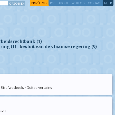
-
-
-
-
PRIVÉLEVEN
RSS
ABOUT
WEB LOG
CONTACT
NL
FR
rbeidsrechtbank (1)
ring (1)
besluit van de vlaamse regering (9)
Strafwetboek. - Duitse vertaling
ngen