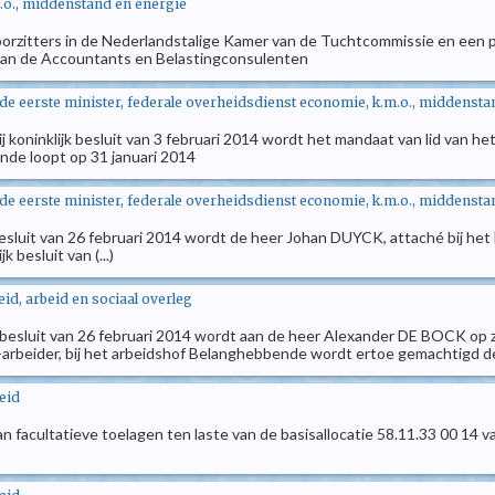
.o., middenstand en energie
voorzitters in de Nederlandstalige Kamer van de Tuchtcommissie en een 
van de Accountants en Belastingconsulenten
 de eerste minister, federale overheidsdienst economie, k.m.o., middensta
 koninklijk besluit van 3 februari 2014 wordt het mandaat van lid van 
de loopt op 31 januari 2014
 de eerste minister, federale overheidsdienst economie, k.m.o., middensta
 besluit van 26 februari 2014 wordt de heer Johan DUYCK, attaché bij h
k besluit van (...)
d, arbeid en sociaal overleg
k besluit van 26 februari 2014 wordt aan de heer Alexander DE BOCK op z
-arbeider, bij het arbeidshof Belanghebbende wordt ertoe gemachtigd de
eid
n facultatieve toelagen ten laste van de basisallocatie 58.11.33 00 14 