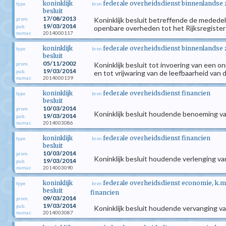
koninklijk
federale overheidsdienst binnenlandse
type
bron
besluit
17/08/2013
Koninklijk besluit betreffende de mededel
prom.
19/03/2014
pub.
openbare overheden tot het Rijksregister 
2014000117
numac
koninklijk
federale overheidsdienst binnenlandse
type
bron
besluit
05/11/2002
Koninklijk besluit tot invoering van een o
prom.
19/03/2014
pub.
en tot vrijwaring van de leefbaarheid van 
2014000139
numac
koninklijk
federale overheidsdienst financien
type
bron
besluit
10/03/2014
prom.
Koninklijk besluit houdende benoeming va
19/03/2014
pub.
2014003086
numac
koninklijk
federale overheidsdienst financien
type
bron
besluit
10/03/2014
prom.
Koninklijk besluit houdende verlenging v
19/03/2014
pub.
2014003090
numac
koninklijk
federale overheidsdienst economie, k.m.
type
bron
besluit
financien
09/03/2014
prom.
19/03/2014
pub.
Koninklijk besluit houdende vervanging va
2014003087
numac