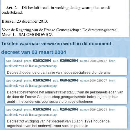
Art. 2.
Dit besluit treedt in werking de dag waarop het wordt
ondertekend.
Brussel, 23 december 2013.
Voor de Regering van de Franse Gemeenschap : De directeur-generaal,
Mevr. L . SALOMONOWICZ
Teksten waarnaar verwezen wordt in dit document:
decreet van 03 maart 2004
decreet
03/03/2004
03/06/2004
2004029137
type
prom.
pub.
numac
bron
ministerie van de franse gemeenschap
Decreet houdende organisatie van het gespecialiseerd onderwijs
decreet
03/03/2004
06/04/2004
2004029097
type
prom.
pub.
numac
bron
ministerie van de franse gemeenschap
Decreet betreffende het administratief statuut van de personeelsleden van
de door de Franse Gemeenschap georganiseerde inrichtingen die hun
ambt in het onderwijs voor sociale promotie uitoefenen
decreet
03/03/2004
02/04/2004
2004029094
type
prom.
pub.
numac
bron
ministerie van de franse gemeenschap
Decreet tot wijziging van het decreet van 16 april 1991 houdende
organisatie van het onderwijs voor sociale promotie