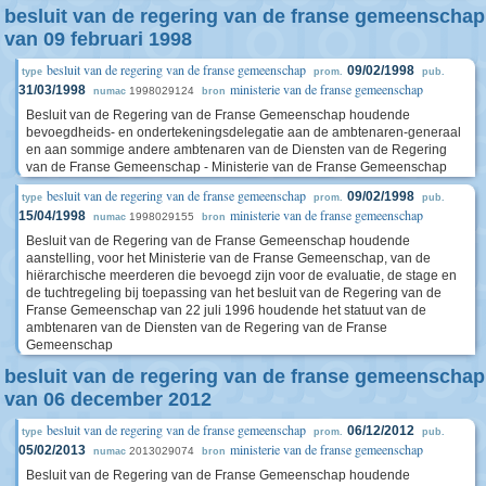
besluit van de regering van de franse gemeenschap
van 09 februari 1998
besluit van de regering van de franse gemeenschap
09/02/1998
type
prom.
pub.
ministerie van de franse gemeenschap
31/03/1998
1998029124
numac
bron
Besluit van de Regering van de Franse Gemeenschap houdende
bevoegdheids- en ondertekeningsdelegatie aan de ambtenaren-generaal
en aan sommige andere ambtenaren van de Diensten van de Regering
van de Franse Gemeenschap - Ministerie van de Franse Gemeenschap
besluit van de regering van de franse gemeenschap
09/02/1998
type
prom.
pub.
ministerie van de franse gemeenschap
15/04/1998
1998029155
numac
bron
Besluit van de Regering van de Franse Gemeenschap houdende
aanstelling, voor het Ministerie van de Franse Gemeenschap, van de
hiërarchische meerderen die bevoegd zijn voor de evaluatie, de stage en
de tuchtregeling bij toepassing van het besluit van de Regering van de
Franse Gemeenschap van 22 juli 1996 houdende het statuut van de
ambtenaren van de Diensten van de Regering van de Franse
Gemeenschap
besluit van de regering van de franse gemeenschap
van 06 december 2012
besluit van de regering van de franse gemeenschap
06/12/2012
type
prom.
pub.
ministerie van de franse gemeenschap
05/02/2013
2013029074
numac
bron
Besluit van de Regering van de Franse Gemeenschap houdende