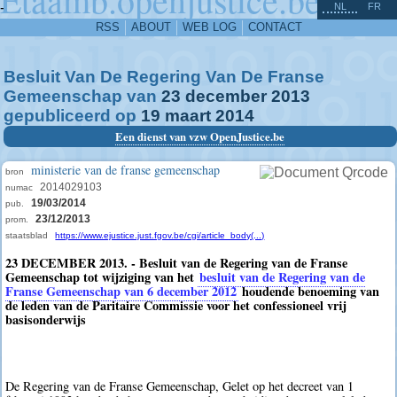
^
-
NL
FR
RSS
ABOUT
WEB LOG
CONTACT
Besluit Van De Regering Van De Franse
Gemeenschap van
23
december
2013
gepubliceerd op
19
maart
2014
Een dienst van vzw OpenJustice.be
ministerie van de franse gemeenschap
bron
2014029103
numac
19/03/2014
pub.
23/12/2013
prom.
staatsblad
https://www.ejustice.just.fgov.be/cgi/article_body(...)
23 DECEMBER 2013. - Besluit van de Regering van de Franse
Gemeenschap tot wijziging van het
besluit van de Regering van de
Franse Gemeenschap van 6 december 2012
houdende benoeming van
de leden van de Paritaire Commissie voor het confessioneel vrij
basisonderwijs
De Regering van de Franse Gemeenschap, Gelet op het decreet van 1