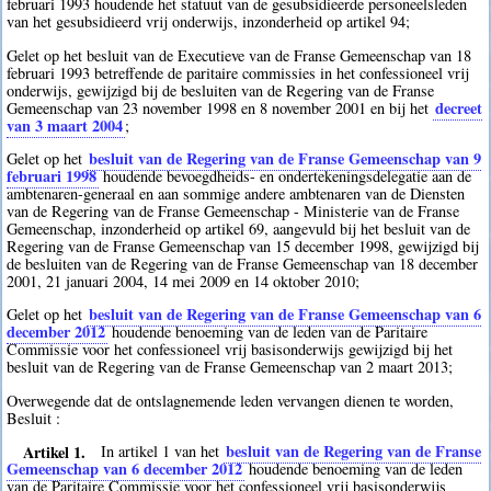
februari 1993 houdende het statuut van de gesubsidieerde personeelsleden
van het gesubsidieerd vrij onderwijs, inzonderheid op artikel 94;
Gelet op het besluit van de Executieve van de Franse Gemeenschap van 18
februari 1993 betreffende de paritaire commissies in het confessioneel vrij
onderwijs, gewijzigd bij de besluiten van de Regering van de Franse
decreet
Gemeenschap van 23 november 1998 en 8 november 2001 en bij het
van 3 maart 2004
;
besluit van de Regering van de Franse Gemeenschap van 9
Gelet op het
februari 1998
houdende bevoegdheids- en ondertekeningsdelegatie aan de
ambtenaren-generaal en aan sommige andere ambtenaren van de Diensten
van de Regering van de Franse Gemeenschap - Ministerie van de Franse
Gemeenschap, inzonderheid op artikel 69, aangevuld bij het besluit van de
Regering van de Franse Gemeenschap van 15 december 1998, gewijzigd bij
de besluiten van de Regering van de Franse Gemeenschap van 18 december
2001, 21 januari 2004, 14 mei 2009 en 14 oktober 2010;
besluit van de Regering van de Franse Gemeenschap van 6
Gelet op het
december 2012
houdende benoeming van de leden van de Paritaire
Commissie voor het confessioneel vrij basisonderwijs gewijzigd bij het
besluit van de Regering van de Franse Gemeenschap van 2 maart 2013;
Overwegende dat de ontslagnemende leden vervangen dienen te worden,
Besluit :
Artikel 1.
besluit van de Regering van de Franse
In artikel 1 van het
Gemeenschap van 6 december 2012
houdende benoeming van de leden
van de Paritaire Commissie voor het confessioneel vrij basisonderwijs