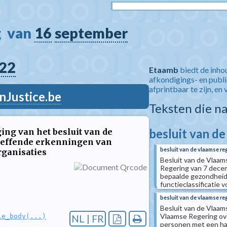
  van 
16
september
22
Etaamb
biedt de inho
afkondigings- en publ
afprintbaar te zijn, en 
nJustice.be
Teksten die n
besluit van d
ing van het besluit van de
treffende erkenningen van
besluit van de vlaamse re
ganisaties
Besluit van de Vlaam
Regering van 7 decem
bepaalde gezondheids
functieclassificatie 
besluit van de vlaamse re
Besluit van de Vlaams
Vlaamse Regering ove
le_body(...)
NL | FR
personen met een h