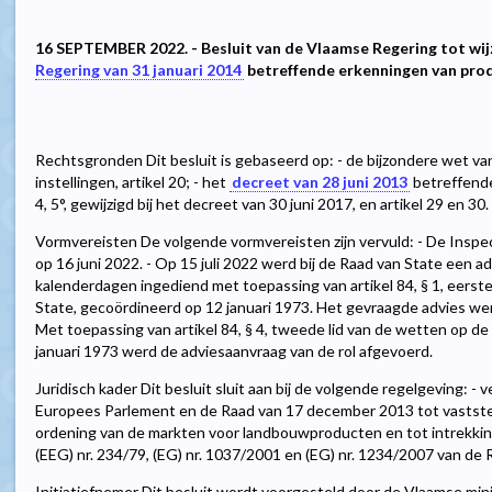
16 SEPTEMBER 2022. - Besluit van de Vlaamse Regering tot wij
Regering van 31 januari 2014
betreffende erkenningen van pro
Rechtsgronden Dit besluit is gebaseerd op: - de bijzondere wet v
instellingen, artikel 20; - het
decreet van 28 juni 2013
betreffende 
4, 5°, gewijzigd bij het decreet van 30 juni 2017, en artikel 29 en 30.
Vormvereisten De volgende vormvereisten zijn vervuld: - De Inspe
op 16 juni 2022. - Op 15 juli 2022 werd bij de Raad van State een 
kalenderdagen ingediend met toepassing van artikel 84, § 1, eerste
State, gecoördineerd op 12 januari 1973. Het gevraagde advies we
Met toepassing van artikel 84, § 4, tweede lid van de wetten op d
januari 1973 werd de adviesaanvraag van de rol afgevoerd.
Juridisch kader Dit besluit sluit aan bij de volgende regelgeving: -
Europees Parlement en de Raad van 17 december 2013 tot vastste
ordening van de markten voor landbouwproducten en tot intrekkin
(EEG) nr. 234/79, (EG) nr. 1037/2001 en (EG) nr. 1234/2007 van de 
Initiatiefnemer Dit besluit wordt voorgesteld door de Vlaamse min