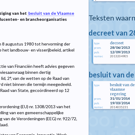
ziging van het
besluit van de Vlaamse
Teksten waarn
ducenten- en brancheorganisaties
decreet van 2
decreet
an 8 augustus 1980 tot hervorming der
type
28/06/2013
prom.
het landbouw- en visserijbeleid, artikel
12/09/2013
pub.
2013204905
numac
ctie van Financiën heeft advies gegeven
adviesaanvraag binnen dertig
besluit van de
 lid, 2°, van de wetten op de Raad van
rd niet binnen die termijn meegedeeld.
besluit van de
type
vlaamse
e Raad van State, gecoördineerd op 12
regering
31/01/2014
prom.
19/03/2014
pub.
 verordening (EU) nr. 1308/2013 van het
2014035231
numac
lling van een gemeenschappelijke
g van de Verordeningen (EEG) nr. 922/72,
Raad.
ister van Economie, Innovatie, Werk,