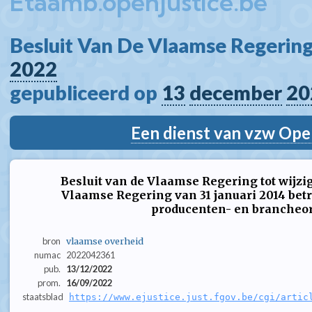
Etaamb.openjustice.be
Besluit Van De Vlaamse Regering
2022
gepubliceerd op 
13
december
20
Een dienst van vzw Ope
Besluit van de Vlaamse Regering tot wijzig
Vlaamse Regering van 31 januari 2014 be
producenten- en brancheor
bron
vlaamse overheid
numac
2022042361
pub.
13/12/2022
prom.
16/09/2022
staatsblad
https://www.ejustice.just.fgov.be/cgi/artic