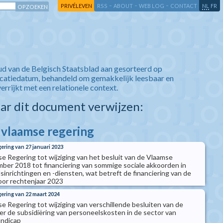
-
-
-
-
PRIVÉLEVEN
RSS
ABOUT
WEB LOG
CONTACT
NL
FR
ud van de Belgisch Staatsblad aan gesorteerd op
icatiedatum, behandeld om gemakkelijk leesbaar en
verrijkt met een relationele context.
aar dit document verwijzen:
e vlaamse regering
gering van 27 januari 2023
se Regering tot wijziging van het besluit van de Vlaamse
ber 2018 tot financiering van sommige sociale akkoorden in
inrichtingen en -diensten, wat betreft de financiering van de
voor rechtenjaar 2023
gering van 22 maart 2024
e Regering tot wijziging van verschillende besluiten van de
r de subsidiëring van personeelskosten in de sector van
andicap