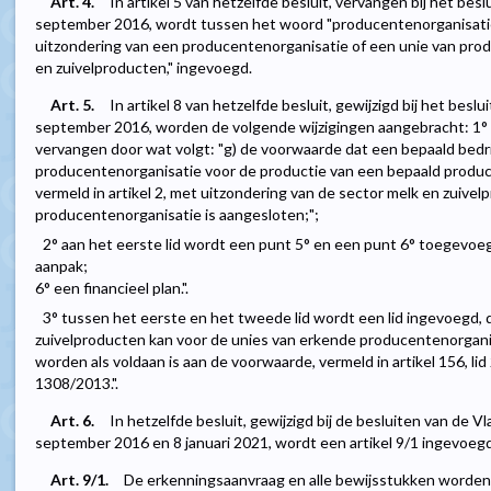
Art. 4.
In artikel 5 van hetzelfde besluit, vervangen bij het be
september 2016, wordt tussen het woord "producentenorganisaties
uitzondering van een producentenorganisatie of een unie van prod
en zuivelproducten," ingevoegd.
Art. 5.
In artikel 8 van hetzelfde besluit, gewijzigd bij het bes
september 2016, worden de volgende wijzigingen aangebracht: 1° in 
vervangen door wat volgt: "g) de voorwaarde dat een bepaald bedrijf
producentenorganisatie voor de productie van een bepaald product
vermeld in artikel 2, met uitzondering van de sector melk en zuivel
producentenorganisatie is aangesloten;";
2° aan het eerste lid wordt een punt 5° en een punt 6° toegevoegd,
aanpak;
6° een financieel plan.".
3° tussen het eerste en het tweede lid wordt een lid ingevoegd, da
zuivelproducten kan voor de unies van erkende producentenorgani
worden als voldaan is aan de voorwaarde, vermeld in artikel 156, lid 
1308/2013.".
Art. 6.
In hetzelfde besluit, gewijzigd bij de besluiten van de
september 2016 en 8 januari 2021, wordt een artikel 9/1 ingevoegd, d
Art. 9/1.
De erkenningsaanvraag en alle bewijsstukken worden i