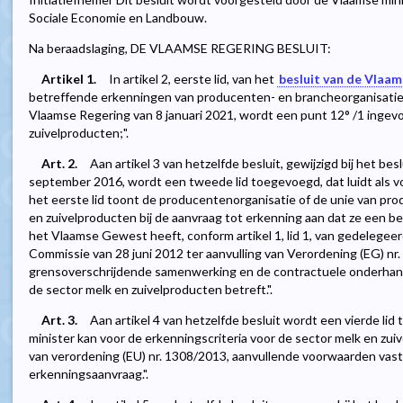
Sociale Economie en Landbouw.
Na beraadslaging, DE VLAAMSE REGERING BESLUIT:
Artikel 1.
In artikel 2, eerste lid, van het
besluit van de Vlaam
betreffende erkenningen van producenten- en brancheorganisaties, 
Vlaamse Regering van 8 januari 2021, wordt een punt 12° /1 ingevoeg
zuivelproducten;".
Art. 2.
Aan artikel 3 van hetzelfde besluit, gewijzigd bij het be
september 2016, wordt een tweede lid toegevoegd, dat luidt als v
het eerste lid toont de producentenorganisatie of de unie van pro
en zuivelproducten bij de aanvraag tot erkenning aan dat ze een bel
het Vlaamse Gewest heeft, conform artikel 1, lid 1, van gedelegee
Commissie van 28 juni 2012 ter aanvulling van Verordening (EG) n
grensoverschrijdende samenwerking en de contractuele onderhan
de sector melk en zuivelproducten betreft.".
Art. 3.
Aan artikel 4 van hetzelfde besluit wordt een vierde lid 
minister kan voor de erkenningscriteria voor de sector melk en zuive
van verordening (EU) nr. 1308/2013, aanvullende voorwaarden vast
erkenningsaanvraag.".