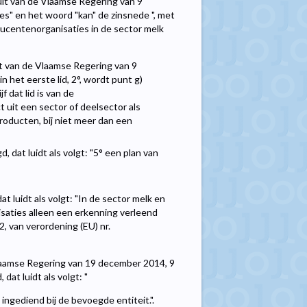
sluit van de Vlaamse Regering van 9
" en het woord "kan" de zinsnede ", met
ucentenorganisaties in de sector melk
luit van de Vlaamse Regering van 9
het eerste lid, 2°, wordt punt g)
 dat lid is van de
 uit een sector of deelsector als
producten, bij niet meer dan een
 dat luidt als volgt: "5° een plan van
t luidt als volgt: "In de sector melk en
saties alleen een erkenning verleend
2, van verordening (EU) nr.
 Vlaamse Regering van 19 december 2014, 9
at luidt als volgt: "
ngediend bij de bevoegde entiteit.".