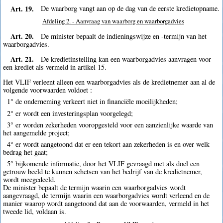
Art. 19.
De waarborg vangt aan op de dag van de eerste kredietopname.
Afdeling 2. - Aanvraag van waarborg en waarborgadvies
Art. 20.
De minister bepaalt de indieningswijze en -termijn van het
waarborgadvies.
Art. 21.
De kredietinstelling kan een waarborgadvies aanvragen voor
een krediet als vermeld in artikel 15.
Het VLIF verleent alleen een waarborgadvies als de kredietnemer aan al de
volgende voorwaarden voldoet :
1° de onderneming verkeert niet in financiële moeilijkheden;
2° er wordt een investeringsplan voorgelegd;
3° er worden zekerheden vooropgesteld voor een aanzienlijke waarde van
het aangemelde project;
4° er wordt aangetoond dat er een tekort aan zekerheden is en over welk
bedrag het gaat;
5° bijkomende informatie, door het VLIF gevraagd met als doel een
getrouw beeld te kunnen schetsen van het bedrijf van de kredietnemer,
wordt meegedeeld.
De minister bepaalt de termijn waarin een waarborgadvies wordt
aangevraagd, de termijn waarin een waarborgadvies wordt verleend en de
manier waarop wordt aangetoond dat aan de voorwaarden, vermeld in het
tweede lid, voldaan is.