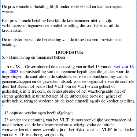
De provisionele uitbetaling blijft onder voorbehoud en kan herroepen
worden.
Een provisionele betaling bevrijdt de kredietnemer niet van zijn
verbintenissen tegenover de kredietinstelling die voortvloeien uit de
kredietakte.
De minister bepaalt de berekening van de intrest na een provisionele
betaling.
HOOFDSTUK
5. - Handhaving en financieel beheer
Art. 28.
wet van 16
Onverminderd de toepassing van artikel 13 van de
mei 2003
tot vaststelling van de algemene bepalingen die gelden voor de
begrotingen, de controle op de subsidies en voor de boekhouding van de
gemeenschappen en de gewesten, alsook voor de organisatie van de controle
door het Rekenhof beslist het VLIF om de VLIF-steun geheel of
gedeeltelijk in te trekken, de rentesubsidie of het waarborgsaldo niet of
slechts gedeeltelijk uit te betalen of de uitbetaalde provisie, geheel of
gedeeltelijk, terug te vorderen bij de kredietinstelling als de kredietinstelling
:
1° onjuiste verklaringen heeft afgelegd;
2° zonder toestemming van het VLIF de oorspronkelijke voorwaarden of
modaliteiten van de kredietovereenkomst wijzigt zodat de initiële
voorwaarden niet meer vervuld zijn of het risico voor het VLIF, in het kader
van de VLIF-waarborg, vergroot is;