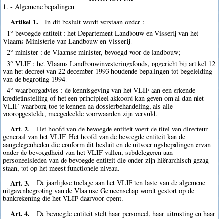
1. - Algemene bepalingen
Artikel 1.
In dit besluit wordt verstaan onder :
1° bevoegde entiteit : het Departement Landbouw en Visserij van het
Vlaams Ministerie van Landbouw en Visserij;
2° minister : de Vlaamse minister, bevoegd voor de landbouw;
3° VLIF : het Vlaams Landbouwinvesteringsfonds, opgericht bij artikel 12
van het decreet van 22 december 1993 houdende bepalingen tot begeleiding
van de begroting 1994;
4° waarborgadvies : de kennisgeving van het VLIF aan een erkende
kredietinstelling of het een principieel akkoord kan geven om al dan niet
VLIF-waarborg toe te kennen na dossierbehandeling, als alle
vooropgestelde, meegedeelde voorwaarden zijn vervuld.
Art. 2.
Het hoofd van de bevoegde entiteit voert de titel van directeur-
generaal van het VLIF. Het hoofd van de bevoegde entiteit kan de
aangelegenheden die conform dit besluit en de uitvoeringsbepalingen ervan
onder de bevoegdheid van het VLIF vallen, subdelegeren aan
personeelsleden van de bevoegde entiteit die onder zijn hiërarchisch gezag
staan, tot op het meest functionele niveau.
Art. 3.
De jaarlijkse toelage aan het VLIF ten laste van de algemene
uitgavenbegroting van de Vlaamse Gemeenschap wordt gestort op de
bankrekening die het VLIF daarvoor opent.
Art. 4.
De bevoegde entiteit stelt haar personeel, haar uitrusting en haar