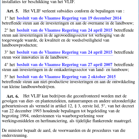
installaties ter beschikking van het VLIF.
Art. 5.
Het VLIF verleent subsidies conform de bepalingen van :
besluit van de Vlaamse Regering van 19 december 2014
1° het
betreffende steun aan de investeringen en aan de overname in de landbouw;
besluit van de Vlaamse Regering van 24 april 2015
2° het
betreffende
steun aan investeringen in de agrovoedingssector tot verhoging van de
toegevoegde waarde, de kwaliteit en de voedselveiligheid van
landbouwproducten;
besluit van de Vlaamse Regering van 24 april 2015
3° het
betreffende
steun voor innovaties in de landbouw;
besluit van de Vlaamse Regering van 27 april 2007
4° het
betreffende
steun aan investeringen in de omkaderingssector van land- en tuinbouw;
besluit van de Vlaamse Regering van 2 oktober 2015
5° het
betreffende steun aan niet-productieve investeringen en aan de ontwikkeling
van kleine landbouwbedrijven.
Art. 6.
Het VLIF kan bedrijven die geconfronteerd worden met de
gevolgen van dier- en plantenziekten, natuurrampen en andere uitzonderlijke
gebeurtenissen als vermeld in artikel 12, § 3, eerste lid, 5°, van het decreet
van 22 december 1993 houdende bepalingen tot begeleiding van de
begroting 1994, ondersteunen via waarborgverlening voor
werkingsmiddelen en herfinanciering, als tijdelijke flankerende maatregel.
De minister bepaalt de aard, de voorwaarden en de procedures van die
ondersteuning.