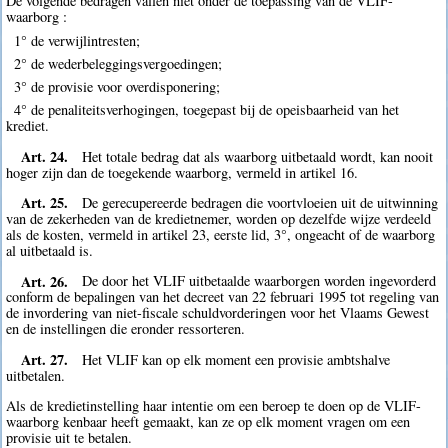
De volgende bedragen vallen niet onder de toepassing van de VLIF-
waarborg :
1° de verwijlintresten;
2° de wederbeleggingsvergoedingen;
3° de provisie voor overdisponering;
4° de penaliteitsverhogingen, toegepast bij de opeisbaarheid van het
krediet.
Art. 24.
Het totale bedrag dat als waarborg uitbetaald wordt, kan nooit
hoger zijn dan de toegekende waarborg, vermeld in artikel 16.
Art. 25.
De gerecupereerde bedragen die voortvloeien uit de uitwinning
van de zekerheden van de kredietnemer, worden op dezelfde wijze verdeeld
als de kosten, vermeld in artikel 23, eerste lid, 3°, ongeacht of de waarborg
al uitbetaald is.
Art. 26.
De door het VLIF uitbetaalde waarborgen worden ingevorderd
conform de bepalingen van het decreet van 22 februari 1995 tot regeling van
de invordering van niet-fiscale schuldvorderingen voor het Vlaams Gewest
en de instellingen die eronder ressorteren.
Art. 27.
Het VLIF kan op elk moment een provisie ambtshalve
uitbetalen.
Als de kredietinstelling haar intentie om een beroep te doen op de VLIF-
waarborg kenbaar heeft gemaakt, kan ze op elk moment vragen om een
provisie uit te betalen.