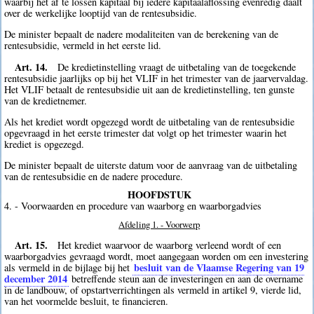
waarbij het af te lossen kapitaal bij iedere kapitaalaflossing evenredig daalt
over de werkelijke looptijd van de rentesubsidie.
De minister bepaalt de nadere modaliteiten van de berekening van de
rentesubsidie, vermeld in het eerste lid.
Art. 14.
De kredietinstelling vraagt de uitbetaling van de toegekende
rentesubsidie jaarlijks op bij het VLIF in het trimester van de jaarvervaldag.
Het VLIF betaalt de rentesubsidie uit aan de kredietinstelling, ten gunste
van de kredietnemer.
Als het krediet wordt opgezegd wordt de uitbetaling van de rentesubsidie
opgevraagd in het eerste trimester dat volgt op het trimester waarin het
krediet is opgezegd.
De minister bepaalt de uiterste datum voor de aanvraag van de uitbetaling
van de rentesubsidie en de nadere procedure.
HOOFDSTUK
4. - Voorwaarden en procedure van waarborg en waarborgadvies
Afdeling 1. - Voorwerp
Art. 15.
Het krediet waarvoor de waarborg verleend wordt of een
waarborgadvies gevraagd wordt, moet aangegaan worden om een investering
besluit van de Vlaamse Regering van 19
als vermeld in de bijlage bij het
december 2014
betreffende steun aan de investeringen en aan de overname
in de landbouw, of opstartverrichtingen als vermeld in artikel 9, vierde lid,
van het voormelde besluit, te financieren.