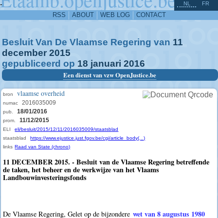
^
-
NL
FR
RSS
ABOUT
WEB LOG
CONTACT
Besluit Van De Vlaamse Regering van
11
december
2015
gepubliceerd op
18
januari
2016
Een dienst van vzw OpenJustice.be
vlaamse overheid
bron
2016035009
numac
18/01/2016
pub.
11/12/2015
prom.
ELI
eli/besluit/2015/12/11/2016035009/staatsblad
staatsblad
https://www.ejustice.just.fgov.be/cgi/article_body(...)
links
Raad van State (chrono)
11 DECEMBER 2015. - Besluit van de Vlaamse Regering betreffende
de taken, het beheer en de werkwijze van het Vlaams
Landbouwinvesteringsfonds
wet van 8 augustus 1980
De Vlaamse Regering, Gelet op de bijzondere