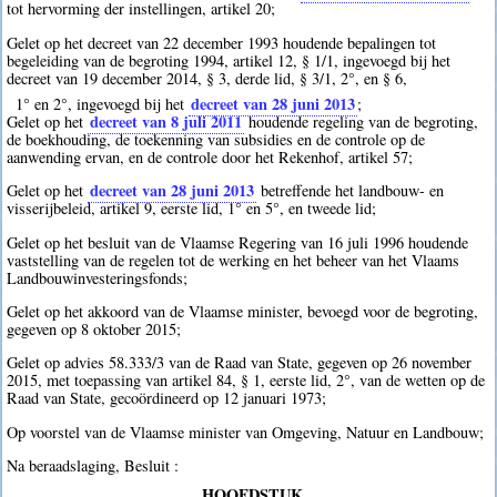
tot hervorming der instellingen, artikel 20;
Gelet op het decreet van 22 december 1993 houdende bepalingen tot
begeleiding van de begroting 1994, artikel 12, § 1/1, ingevoegd bij het
decreet van 19 december 2014, § 3, derde lid, § 3/1, 2°, en § 6,
decreet van 28 juni 2013
1° en 2°, ingevoegd bij het
;
decreet van 8 juli 2011
Gelet op het
houdende regeling van de begroting,
de boekhouding, de toekenning van subsidies en de controle op de
aanwending ervan, en de controle door het Rekenhof, artikel 57;
decreet van 28 juni 2013
Gelet op het
betreffende het landbouw- en
visserijbeleid, artikel 9, eerste lid, 1° en 5°, en tweede lid;
Gelet op het besluit van de Vlaamse Regering van 16 juli 1996 houdende
vaststelling van de regelen tot de werking en het beheer van het Vlaams
Landbouwinvesteringsfonds;
Gelet op het akkoord van de Vlaamse minister, bevoegd voor de begroting,
gegeven op 8 oktober 2015;
Gelet op advies 58.333/3 van de Raad van State, gegeven op 26 november
2015, met toepassing van artikel 84, § 1, eerste lid, 2°, van de wetten op de
Raad van State, gecoördineerd op 12 januari 1973;
Op voorstel van de Vlaamse minister van Omgeving, Natuur en Landbouw;
Na beraadslaging, Besluit :
HOOFDSTUK