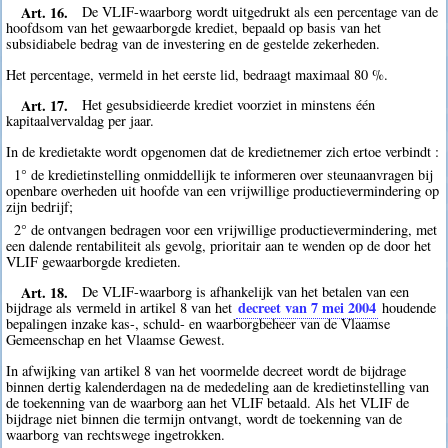
Art. 16.
De VLIF-waarborg wordt uitgedrukt als een percentage van de
hoofdsom van het gewaarborgde krediet, bepaald op basis van het
subsidiabele bedrag van de investering en de gestelde zekerheden.
Het percentage, vermeld in het eerste lid, bedraagt maximaal 80 %.
Art. 17.
Het gesubsidieerde krediet voorziet in minstens één
kapitaalvervaldag per jaar.
In de kredietakte wordt opgenomen dat de kredietnemer zich ertoe verbindt :
1° de kredietinstelling onmiddellijk te informeren over steunaanvragen bij
openbare overheden uit hoofde van een vrijwillige productievermindering op
zijn bedrijf;
2° de ontvangen bedragen voor een vrijwillige productievermindering, met
een dalende rentabiliteit als gevolg, prioritair aan te wenden op de door het
VLIF gewaarborgde kredieten.
Art. 18.
De VLIF-waarborg is afhankelijk van het betalen van een
decreet van 7 mei 2004
bijdrage als vermeld in artikel 8 van het
houdende
bepalingen inzake kas-, schuld- en waarborgbeheer van de Vlaamse
Gemeenschap en het Vlaamse Gewest.
In afwijking van artikel 8 van het voormelde decreet wordt de bijdrage
binnen dertig kalenderdagen na de mededeling aan de kredietinstelling van
de toekenning van de waarborg aan het VLIF betaald. Als het VLIF de
bijdrage niet binnen die termijn ontvangt, wordt de toekenning van de
waarborg van rechtswege ingetrokken.