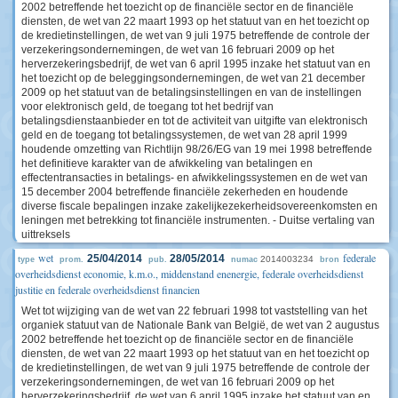
2002 betreffende het toezicht op de financiële sector en de financiële
diensten, de wet van 22 maart 1993 op het statuut van en het toezicht op
de kredietinstellingen, de wet van 9 juli 1975 betreffende de controle der
verzekeringsondernemingen, de wet van 16 februari 2009 op het
herverzekeringsbedrijf, de wet van 6 april 1995 inzake het statuut van en
het toezicht op de beleggingsondernemingen, de wet van 21 december
2009 op het statuut van de betalingsinstellingen en van de instellingen
voor elektronisch geld, de toegang tot het bedrijf van
betalingsdienstaanbieder en tot de activiteit van uitgifte van elektronisch
geld en de toegang tot betalingssystemen, de wet van 28 april 1999
houdende omzetting van Richtlijn 98/26/EG van 19 mei 1998 betreffende
het definitieve karakter van de afwikkeling van betalingen en
effectentransacties in betalings- en afwikkelingssystemen en de wet van
15 december 2004 betreffende financiële zekerheden en houdende
diverse fiscale bepalingen inzake zakelijkezekerheidsovereenkomsten en
leningen met betrekking tot financiële instrumenten. - Duitse vertaling van
uittreksels
wet
federale
25/04/2014
28/05/2014
2014003234
type
prom.
pub.
numac
bron
overheidsdienst economie, k.m.o., middenstand enenergie, federale overheidsdienst
justitie en federale overheidsdienst financien
Wet tot wijziging van de wet van 22 februari 1998 tot vaststelling van het
organiek statuut van de Nationale Bank van België, de wet van 2 augustus
2002 betreffende het toezicht op de financiële sector en de financiële
diensten, de wet van 22 maart 1993 op het statuut van en het toezicht op
de kredietinstellingen, de wet van 9 juli 1975 betreffende de controle der
verzekeringsondernemingen, de wet van 16 februari 2009 op het
herverzekeringsbedrijf, de wet van 6 april 1995 inzake het statuut van en