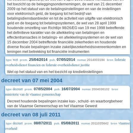
het toezicht op de beleggingsondernemingen, de wet van 21 december
2009 op het statuut van de betalingsinstellingen en van de instellingen
voor elektronisch geld, de toegang tot het bedrijf van
betalingsdienstaanbieder en tot de activiteit van uitgifte van elektronisch
geld en de toegang tot betalingssystemen, de wet van 28 april 1999
houdende omzetting van Richtlijn 98/26/EG van 19 mei 1998 betreffende
het definitieve karakter van de afwikkeling van betalingen en
effectentransacties in betalings- en afwikkelingssystemen en de wet van
15 december 2004 betreffende financiële zekerheden en houdende
diverse fiscale bepalingen inzake zakelijkezekerheidsovereenkomsten en
leningen met betrekking tot financiële instrumenten
wet
federale
25/04/2014
07/05/2014
2014003194
type
prom.
pub.
numac
bron
overheidsdienst financien en federale overheidsdienst justitie
Wet op het statuut van en het toezicht op kredietinstellingen
decreet van 07 mei 2004
decreet
07/05/2004
16/07/2004
2004036102
type
prom.
pub.
numac
bron
ministerie van de vlaamse gemeenschap
Decreet houdende bepalingen inzake kas-, schuld- en waarborgbeheer
van de Vlaamse Gemeenschap en het Vlaamse Gewest
decreet van 08 juli 2011
decreet
vlaamse
08/07/2011
05/08/2011
2011035642
type
prom.
pub.
numac
bron
overheid