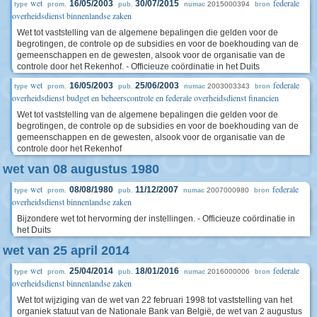
wet
federale
16/05/2003
30/07/2015
2015000394
type
prom.
pub.
numac
bron
overheidsdienst binnenlandse zaken
Wet tot vaststelling van de algemene bepalingen die gelden voor de
begrotingen, de controle op de subsidies en voor de boekhouding van de
gemeenschappen en de gewesten, alsook voor de organisatie van de
controle door het Rekenhof. - Officieuze coördinatie in het Duits
wet
federale
16/05/2003
25/06/2003
2003003343
type
prom.
pub.
numac
bron
overheidsdienst budget en beheerscontrole en federale overheidsdienst financien
Wet tot vaststelling van de algemene bepalingen die gelden voor de
begrotingen, de controle op de subsidies en voor de boekhouding van de
gemeenschappen en de gewesten, alsook voor de organisatie van de
controle door het Rekenhof
wet van 08 augustus 1980
wet
federale
08/08/1980
11/12/2007
2007000980
type
prom.
pub.
numac
bron
overheidsdienst binnenlandse zaken
Bijzondere wet tot hervorming der instellingen. - Officieuze coördinatie in
het Duits
wet van 25 april 2014
wet
federale
25/04/2014
18/01/2016
2016000006
type
prom.
pub.
numac
bron
overheidsdienst binnenlandse zaken
Wet tot wijziging van de wet van 22 februari 1998 tot vaststelling van het
organiek statuut van de Nationale Bank van België, de wet van 2 augustus