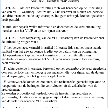
Afdeling 3. - Beroep op VLIF-waarborg
Art. 22.
Als een kredietinstelling zich wil beroepen op de uitbetaling
van een VLIF-waarborg, licht ze het VLIF daarover in binnen een periode
van drie maanden na de dag waarop ze het gewaarborgde krediet opeisbaar
heeft gesteld.
De minister bepaalt welke informatie en documenten de kredietinstelling
meedeelt aan het VLIF en de termijnen daarvoor.
Art. 23.
Met toepassing van de VLIF-waarborg kan de kredietverlener
de uitbetaling vragen van :
1° het percentage, vermeld in artikel 16, eerste lid, van het openstaande
kapitaal van het gewaarborgde krediet op de datum van de opzegging.
Het openstaande kapitaal wordt verminderd met het uitstellen van
kapitaalaflossingen waarvoor het VLIF geen voorafgaande toestemming
heeft verleend;
2° achtergestelde interesten, berekend op het gewaarborgde kredietgedeelte
over een periode van ten hoogste zes maanden die voorafgaat aan de datum
van de opzegging van het gewaarborgde krediet;
3° verantwoorde kosten en erelonen, die rechtstreeks gemaakt zijn voor de
recuperatie van de bedragen die voortvloeien uit de zekerheden van de
kredietnemer.
Ze worden proportioneel verdeeld over de investeringskredieten of
gelijkaardige kredieten die aangegaan zijn tot drie maanden na de aanvraag
van de laatst toegekende VLIF-waarborg.