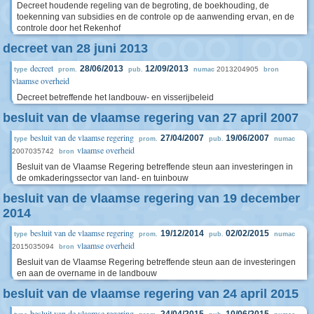
Decreet houdende regeling van de begroting, de boekhouding, de
toekenning van subsidies en de controle op de aanwending ervan, en de
controle door het Rekenhof
decreet van 28 juni 2013
decreet
28/06/2013
12/09/2013
2013204905
type
prom.
pub.
numac
bron
vlaamse overheid
Decreet betreffende het landbouw- en visserijbeleid
besluit van de vlaamse regering van 27 april 2007
besluit van de vlaamse regering
27/04/2007
19/06/2007
type
prom.
pub.
numac
vlaamse overheid
2007035742
bron
Besluit van de Vlaamse Regering betreffende steun aan investeringen in
de omkaderingssector van land- en tuinbouw
besluit van de vlaamse regering van 19 december
2014
besluit van de vlaamse regering
19/12/2014
02/02/2015
type
prom.
pub.
numac
vlaamse overheid
2015035094
bron
Besluit van de Vlaamse Regering betreffende steun aan de investeringen
en aan de overname in de landbouw
besluit van de vlaamse regering van 24 april 2015
besluit van de vlaamse regering