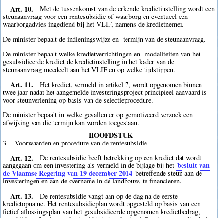
Art. 10.
Met de tussenkomst van de erkende kredietinstelling wordt een
steunaanvraag voor een rentesubsidie of waarborg en eventueel een
waarborgadvies ingediend bij het VLIF, namens de kredietnemer.
De minister bepaalt de indieningswijze en -termijn van de steunaanvraag.
De minister bepaalt welke kredietverrichtingen en -modaliteiten van het
gesubsidieerde krediet de kredietinstelling in het kader van de
steunaanvraag meedeelt aan het VLIF en op welke tijdstippen.
Art. 11.
Het krediet, vermeld in artikel 7, wordt opgenomen binnen
twee jaar nadat het aangemelde investeringsproject principieel aanvaard is
voor steunverlening op basis van de selectieprocedure.
De minister bepaalt in welke gevallen er op gemotiveerd verzoek een
afwijking van die termijn kan worden toegestaan.
HOOFDSTUK
3. - Voorwaarden en procedure van de rentesubsidie
Art. 12.
De rentesubsidie heeft betrekking op een krediet dat wordt
besluit van
aangegaan om een investering als vermeld in de bijlage bij het
de Vlaamse Regering van 19 december 2014
betreffende steun aan de
investeringen en aan de overname in de landbouw, te financieren.
Art. 13.
De rentesubsidie vangt aan op de dag na de eerste
kredietopname. Het rentesubsidieplan wordt opgesteld op basis van een
fictief aflossingsplan van het gesubsidieerde opgenomen kredietbedrag,