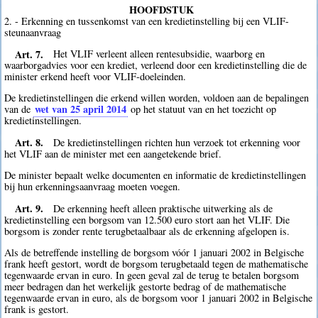
HOOFDSTUK
2. - Erkenning en tussenkomst van een kredietinstelling bij een VLIF-
steunaanvraag
Art. 7.
Het VLIF verleent alleen rentesubsidie, waarborg en
waarborgadvies voor een krediet, verleend door een kredietinstelling die de
minister erkend heeft voor VLIF-doeleinden.
De kredietinstellingen die erkend willen worden, voldoen aan de bepalingen
wet van 25 april 2014
van de
op het statuut van en het toezicht op
kredietinstellingen.
Art. 8.
De kredietinstellingen richten hun verzoek tot erkenning voor
het VLIF aan de minister met een aangetekende brief.
De minister bepaalt welke documenten en informatie de kredietinstellingen
bij hun erkenningsaanvraag moeten voegen.
Art. 9.
De erkenning heeft alleen praktische uitwerking als de
kredietinstelling een borgsom van 12.500 euro stort aan het VLIF. Die
borgsom is zonder rente terugbetaalbaar als de erkenning afgelopen is.
Als de betreffende instelling de borgsom vóór 1 januari 2002 in Belgische
frank heeft gestort, wordt de borgsom terugbetaald tegen de mathematische
tegenwaarde ervan in euro. In geen geval zal de terug te betalen borgsom
meer bedragen dan het werkelijk gestorte bedrag of de mathematische
tegenwaarde ervan in euro, als de borgsom voor 1 januari 2002 in Belgische
frank is gestort.