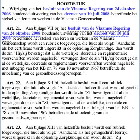
HOOFDSTUK
besluit van de Vlaamse Regering van 24 oktober
7. - Wijziging van het
2008
decreet van 10 juli 2008
houdende uitvoering van het
betreffende het
stelsel van leren en werken in de Vlaamse Gemeenschap
Art. 21.
besluit van de Vlaamse Regering
Aan bijlage VII bij het
van 24 oktober 2008
decreet van 10 juli
houdende uitvoering van het
2008
betreffende het stelsel van leren en werken in de Vlaamse
Gemeenschap wordt een rubriek toegevoegd, die luidt als volgt: "Aandacht:
als het certificaat wordt uitgereikt in de opleiding Zorgkundige, dan wordt
de zin "Hij/zij bevestigt dat al de wettelijke, decretale en reglementaire
voorschriften werden nageleefd" vervangen door de zin "Hij/zij bevestigt dat
al de wettelijke, decretale en reglementaire voorschriften werden nageleefd
met inbegrip van het KB nr. 78 van 10 november 1967 betreffende de
uitoefening van de gezondheidszorgberoepen.".
Art. 22.
Aan bijlage XII bij hetzelfde besluit wordt een rubriek
toegevoegd, die luidt als volgt: "Aandacht: als het certificaat wordt uitgereikt
in de opleiding Zorgkundige dan wordt de zin "Zij bevestigen dat al de
wettelijke, decretale en reglementaire voorschriften werden nageleefd"
vervangen door de zin "Zij bevestigen dat al de wettelijke, decretale en
reglementaire voorschriften werden nageleefd met inbegrip van het KB nr.
78 van 10 november 1967 betreffende de uitoefening van de
gezondheidszorgberoepen.".
Art. 23.
Aan bijlage XIII van hetzelfde besluit wordt een rubriek
toegevoegd, die luidt als volgt: "Aandacht: als het getuigschrift leertijd
wordt uitgereikt in de opleiding Zorgkundige dan wordt de zin "Zij