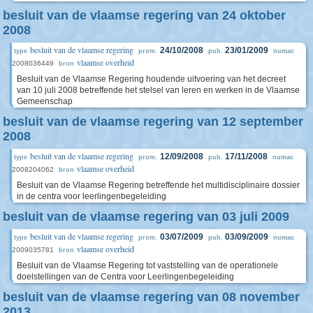
besluit van de vlaamse regering van 24 oktober
2008
besluit van de vlaamse regering
24/10/2008
23/01/2009
type
prom.
pub.
numac
vlaamse overheid
2008036449
bron
Besluit van de Vlaamse Regering houdende uitvoering van het decreet
van 10 juli 2008 betreffende het stelsel van leren en werken in de Vlaamse
Gemeenschap
besluit van de vlaamse regering van 12 september
2008
besluit van de vlaamse regering
12/09/2008
17/11/2008
type
prom.
pub.
numac
vlaamse overheid
2008204062
bron
Besluit van de Vlaamse Regering betreffende het multidisciplinaire dossier
in de centra voor leerlingenbegeleiding
besluit van de vlaamse regering van 03 juli 2009
besluit van de vlaamse regering
03/07/2009
03/09/2009
type
prom.
pub.
numac
vlaamse overheid
2009035781
bron
Besluit van de Vlaamse Regering tot vaststelling van de operationele
doelstellingen van de Centra voor Leerlingenbegeleiding
besluit van de vlaamse regering van 08 november
2013