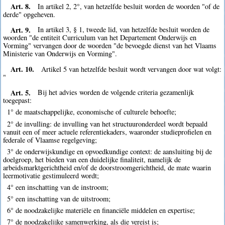
Art. 8.
In artikel 2, 2°, van hetzelfde besluit worden de woorden "of de
derde" opgeheven.
Art. 9.
In artikel 3, § 1, tweede lid, van hetzelfde besluit worden de
woorden "de entiteit Curriculum van het Departement Onderwijs en
Vorming" vervangen door de woorden "de bevoegde dienst van het Vlaams
Ministerie van Onderwijs en Vorming".
Art. 10.
Artikel 5 van hetzelfde besluit wordt vervangen door wat volgt:
"
Art. 5.
Bij het advies worden de volgende criteria gezamenlijk
toegepast:
1° de maatschappelijke, economische of culturele behoefte;
2° de invulling: de invulling van het structuuronderdeel wordt bepaald
vanuit een of meer actuele referentiekaders, waaronder studieprofielen en
federale of Vlaamse regelgeving;
3° de onderwijskundige en opvoedkundige context: de aansluiting bij de
doelgroep, het bieden van een duidelijke finaliteit, namelijk de
arbeidsmarktgerichtheid en/of de doorstroomgerichtheid, de mate waarin
leermotivatie gestimuleerd wordt;
4° een inschatting van de instroom;
5° een inschatting van de uitstroom;
6° de noodzakelijke materiële en financiële middelen en expertise;
7° de noodzakelijke samenwerking, als die vereist is;