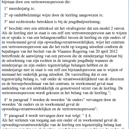
bijstaan door een vertrouwenspersoon die:
1° meerderjarig is;
2° op ondubbelzinnige wijze door de leerling aangewezen is;
3° niet rechtstreeks betrokken is bij de jeugdhulpverlening;
4° beschikt over een uittreksel uit het strafregister dat een model 2 omvat.
Als de leerling niet in staat is om zelf een vertrouwenspersoon aan te wijzen
en er sprake is van een belangenconflict tussen de leerling en zijn ouders of
in voorkomend geval zijn opvoedingsverantwoordelijken, wijst het centrum
een vertrouwenspersoon aan die het recht op toegang uitoefent conform de
bepalingen van het besluit van de Vlaamse Regering van 20 april 2012
betreffende de aanwijzing van een persoon die de minderjarige bijstaat bij
de uitoefening van zijn rechten in de integrale jeugdhulp wanneer de
minderjarige en zijn ouders tegenstrijdige belangen hebben en de
minderjarige niet in staat is om zelf een bijstandspersoon aan te wijzen of
niemand het ouderlijk gezag uitoefent. De vaststelling dat er een
tegenstrijdig belang is, valt onder de verantwoordelijkheid van de directeur
en de beroepsbeoefenaar van het centrum, in voorkomend geval naar
aanleiding van een uitdrukkelijk en gemotiveerd verzet van de leerling. De
vertrouwenspersoon wordt gekozen in het belang van de leerling.";
4° in paragraaf 3 worden de woorden "de ouders" vervangen door de
woorden "de ouders en in voorkomend geval de
opvoedingsverantwoordelijken en de vertrouwenspersoon";
5° paragraaf 4 wordt vervangen door wat volgt: " § 4.
Als het verlenen van toegang aan een ouder of in voorkomend geval de
opvoedingsverantwoordelijke van de leerling een tegenstrijdig belang kan