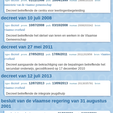
decreet
01/12/1998
10/04/1999
1999035335
type
prom.
pub.
numac
bron
ministerie van de vlaamse gemeenschap
Decreet betreffende de centra voor leerlingenbegeleiding
decreet van 10 juli 2008
decreet
10/07/2008
03/10/2008
2008203342
type
prom.
pub.
numac
bron
vlaamse overheid
Decreet betreffende het stelsel van leren en werken in de Vlaamse
Gemeenschap
decreet van 27 mei 2011
decreet
vlaamse
27/05/2011
17/06/2011
2011202856
type
prom.
pub.
numac
bron
overheid
Decreet aangaande de bekrachtiging van de bepalingen betreffende het
secundair onderwijs, gecodificeerd op 17 december 2010
decreet van 12 juli 2013
decreet
12/07/2013
13/09/2013
2013035791
type
prom.
pub.
numac
bron
vlaamse overheid
Decreet betreffende de integrale jeugdhulp
besluit van de vlaamse regering van 31 augustus
2001