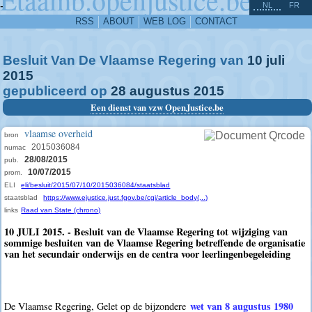
^
-
NL
FR
RSS
ABOUT
WEB LOG
CONTACT
Besluit Van De Vlaamse Regering van
10
juli
2015
gepubliceerd op
28
augustus
2015
Een dienst van vzw OpenJustice.be
vlaamse overheid
bron
2015036084
numac
28/08/2015
pub.
10/07/2015
prom.
ELI
eli/besluit/2015/07/10/2015036084/staatsblad
staatsblad
https://www.ejustice.just.fgov.be/cgi/article_body(...)
links
Raad van State (chrono)
10 JULI 2015. - Besluit van de Vlaamse Regering tot wijziging van
sommige besluiten van de Vlaamse Regering betreffende de organisatie
van het secundair onderwijs en de centra voor leerlingenbegeleiding
wet van 8 augustus 1980
De Vlaamse Regering, Gelet op de bijzondere