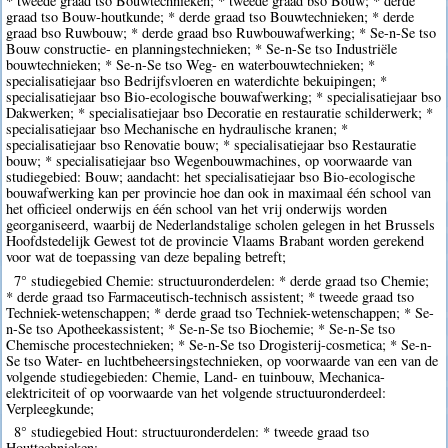
* tweede graad tso Bouwtechnieken; * tweede graad bso Bouw; * derde
graad tso Bouw-houtkunde; * derde graad tso Bouwtechnieken; * derde
graad bso Ruwbouw; * derde graad bso Ruwbouwafwerking; * Se-n-Se tso
Bouw constructie- en planningstechnieken; * Se-n-Se tso Industriële
bouwtechnieken; * Se-n-Se tso Weg- en waterbouwtechnieken; *
specialisatiejaar bso Bedrijfsvloeren en waterdichte bekuipingen; *
specialisatiejaar bso Bio-ecologische bouwafwerking; * specialisatiejaar bso
Dakwerken; * specialisatiejaar bso Decoratie en restauratie schilderwerk; *
specialisatiejaar bso Mechanische en hydraulische kranen; *
specialisatiejaar bso Renovatie bouw; * specialisatiejaar bso Restauratie
bouw; * specialisatiejaar bso Wegenbouwmachines, op voorwaarde van
studiegebied: Bouw; aandacht: het specialisatiejaar bso Bio-ecologische
bouwafwerking kan per provincie hoe dan ook in maximaal één school van
het officieel onderwijs en één school van het vrij onderwijs worden
georganiseerd, waarbij de Nederlandstalige scholen gelegen in het Brussels
Hoofdstedelijk Gewest tot de provincie Vlaams Brabant worden gerekend
voor wat de toepassing van deze bepaling betreft;
7° studiegebied Chemie: structuuronderdelen: * derde graad tso Chemie;
* derde graad tso Farmaceutisch-technisch assistent; * tweede graad tso
Techniek-wetenschappen; * derde graad tso Techniek-wetenschappen; * Se-
n-Se tso Apotheekassistent; * Se-n-Se tso Biochemie; * Se-n-Se tso
Chemische procestechnieken; * Se-n-Se tso Drogisterij-cosmetica; * Se-n-
Se tso Water- en luchtbeheersingstechnieken, op voorwaarde van een van de
volgende studiegebieden: Chemie, Land- en tuinbouw, Mechanica-
elektriciteit of op voorwaarde van het volgende structuuronderdeel:
Verpleegkunde;
8° studiegebied Hout: structuuronderdelen: * tweede graad tso
Houttechnieken;