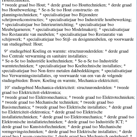
* tweede graad bso Hout; * derde graad tso Houttechnieken; * derde graad
bso Houtbewerking; * Se-n-Se tso Hout constructie- en
planningstechnieken; * specialisatiejaar bso Bijzondere
schrijnwerkconstructies; * specialisatiejaar bso Industriële houtbewerking;
* specialisatiejaar bso Interieurinrichting; * specialisatiejaar bso
Meubelgarneren; * specialisatiejaar bso Modelmakerij; * specialisatiejaar
bso Restauratie van meubelen; * specialisatiejaar bso Restauratie van
schijnwerk; * specialisatiejaar bso Stijl- en designmeubelen, op voorwaarde
van studiegebied: Hout;
9° studiegebied Koeling en warmte: structuuronderdelen: * derde graad
bso Centrale verwarming en sanitaire installaties;
* Se-n-Se tso Industriële koeltechnieken; * Se-n-Se tso Industriële
warmtetechnieken; * specialisatiejaar bso Koeltechnische installaties; *
specialisatiejaar bso Non-ferro metalen dakbedekkingen; * specialisatiejaar
bso Verwarmingsinstallaties, op voorwaarde van een van de volgende
studiegebieden: Bouw, Koeling en warmte, Mechanica-elektriciteit;
10° studiegebied Mechanica-elektriciteit: structuuronderdelen: * tweede
graad tso Elektriciteit-elektronica;
* tweede graad tso Elektromechanica; * tweede graad tso Elektrotechnieken;
* tweede graad tso Mechanische technieken; * tweede graad bso
Basismechanica; * tweede graad bso Elektrische installaties; * derde graad
tso Elektriciteit-elektronica; * derde graad tso Elektrische
installatietechnieken; * derde graad tso Elektromechanica; * derde graad tso
Elektronische installatietechnieken; * derde graad tso Industriële ICT; *
derde graad tso Kunststoftechnieken; * derde graad tso Mechanische
vormgevingstechnieken; * derde graad bso Elektrische installaties; * derde
graad bso Lassen-constructie; * derde graad bso Mechanisch onderhoud; *