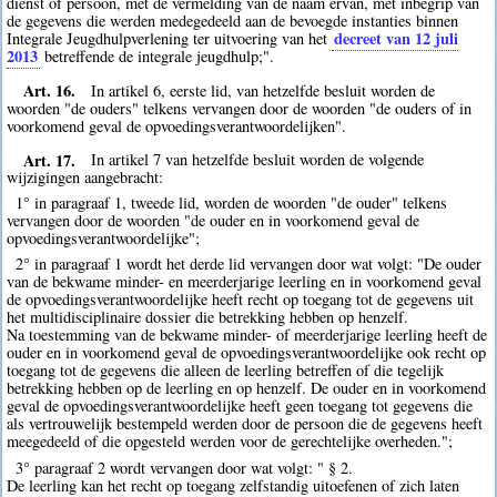
dienst of persoon, met de vermelding van de naam ervan, met inbegrip van
de gegevens die werden medegedeeld aan de bevoegde instanties binnen
decreet van 12 juli
Integrale Jeugdhulpverlening ter uitvoering van het
2013
betreffende de integrale jeugdhulp;".
Art. 16.
In artikel 6, eerste lid, van hetzelfde besluit worden de
woorden "de ouders" telkens vervangen door de woorden "de ouders of in
voorkomend geval de opvoedingsverantwoordelijken".
Art. 17.
In artikel 7 van hetzelfde besluit worden de volgende
wijzigingen aangebracht:
1° in paragraaf 1, tweede lid, worden de woorden "de ouder" telkens
vervangen door de woorden "de ouder en in voorkomend geval de
opvoedingsverantwoordelijke";
2° in paragraaf 1 wordt het derde lid vervangen door wat volgt: "De ouder
van de bekwame minder- en meerderjarige leerling en in voorkomend geval
de opvoedingsverantwoordelijke heeft recht op toegang tot de gegevens uit
het multidisciplinaire dossier die betrekking hebben op henzelf.
Na toestemming van de bekwame minder- of meerderjarige leerling heeft de
ouder en in voorkomend geval de opvoedingsverantwoordelijke ook recht op
toegang tot de gegevens die alleen de leerling betreffen of die tegelijk
betrekking hebben op de leerling en op henzelf. De ouder en in voorkomend
geval de opvoedingsverantwoordelijke heeft geen toegang tot gegevens die
als vertrouwelijk bestempeld werden door de persoon die de gegevens heeft
meegedeeld of die opgesteld werden voor de gerechtelijke overheden.";
3° paragraaf 2 wordt vervangen door wat volgt: " § 2.
De leerling kan het recht op toegang zelfstandig uitoefenen of zich laten