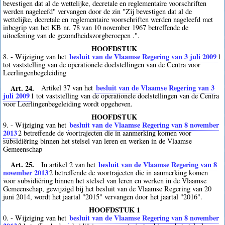
bevestigen dat al de wettelijke, decretale en reglementaire voorschriften
werden nageleefd" vervangen door de zin "Zij bevestigen dat al de
wettelijke, decretale en reglementaire voorschriften werden nageleefd met
inbegrip van het KB nr. 78 van 10 november 1967 betreffende de
uitoefening van de gezondheidszorgberoepen .".
HOOFDSTUK
besluit van de Vlaamse Regering van 3 juli 2009
8. - Wijziging van het
1
tot vaststelling van de operationele doelstellingen van de Centra voor
Leerlingenbegeleiding
Art. 24.
besluit van de Vlaamse Regering van 3
Artikel 37 van het
juli 2009
1
tot vaststelling van de operationele doelstellingen van de Centra
voor Leerlingenbegeleiding wordt opgeheven.
HOOFDSTUK
besluit van de Vlaamse Regering van 8 november
9. - Wijziging van het
2013
2
betreffende de voortrajecten die in aanmerking komen voor
subsidiëring binnen het stelsel van leren en werken in de Vlaamse
Gemeenschap
Art. 25.
besluit van de Vlaamse Regering van 8
In artikel 2 van het
november 2013
2
betreffende de voortrajecten die in aanmerking komen
voor subsidiëring binnen het stelsel van leren en werken in de Vlaamse
Gemeenschap, gewijzigd bij het besluit van de Vlaamse Regering van 20
juni 2014, wordt het jaartal "2015" vervangen door het jaartal "2016".
HOOFDSTUK 1
besluit van de Vlaamse Regering van 8 november
0. - Wijziging van het