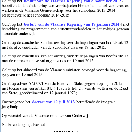
besluit van de Vlaamse Regering van 8 november 2013
Gelet op het
2
betreffende de subsidiëring van voortrajecten binnen het stelsel van leren en
werken in de Vlaamse Gemeenschap voor het schooljaar 2013-2014
respectievelijk het schooljaar 2014-2015;
besluit van de Vlaamse Regering van 17 januari 2014
Gelet op het
4
met
betrekking tot programmatie van structuuronderdelen in het voltijds gewoon
secundair onderwijs;
Gelet op de conclusies van het overleg over de bepalingen van hoofdstuk 13
met de afgevaardigden van de schoolbesturen op 19 mei 2015;
Gelet op de conclusies van het overleg over de bepalingen van hoofdstuk 13
met de representatieve vakorganisaties op 19 mei 2015;
Gelet op het akkoord van de Vlaamse minister, bevoegd voor de begroting,
gegeven op 19 mei 2015;
Gelet op advies 57.607/1 van de Raad van State, gegeven op 1 juli 2015,
met toepassing van artikel 84, § 1, eerste lid, 2°, van de wetten op de Raad
van State, gecoördineerd op 12 januari 1973;
decreet van 12 juli 2013
Overwegende het
betreffende de integrale
jeugdhulp;
Op voorstel van de Vlaamse minister van Onderwijs;
Na beraadslaging, Besluit :
HOOFDSTUK