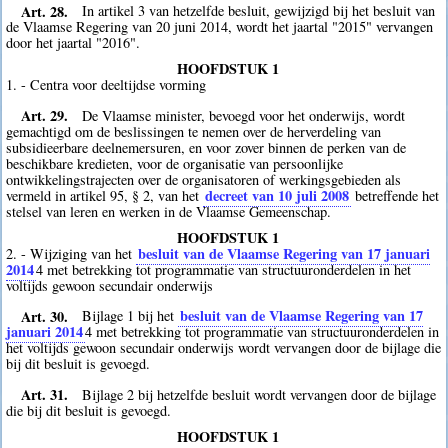
Art. 28.
In artikel 3 van hetzelfde besluit, gewijzigd bij het besluit van
de Vlaamse Regering van 20 juni 2014, wordt het jaartal "2015" vervangen
door het jaartal "2016".
HOOFDSTUK 1
1. - Centra voor deeltijdse vorming
Art. 29.
De Vlaamse minister, bevoegd voor het onderwijs, wordt
gemachtigd om de beslissingen te nemen over de herverdeling van
subsidieerbare deelnemersuren, en voor zover binnen de perken van de
beschikbare kredieten, voor de organisatie van persoonlijke
ontwikkelingstrajecten over de organisatoren of werkingsgebieden als
decreet van 10 juli 2008
vermeld in artikel 95, § 2, van het
betreffende het
stelsel van leren en werken in de Vlaamse Gemeenschap.
HOOFDSTUK 1
besluit van de Vlaamse Regering van 17 januari
2. - Wijziging van het
2014
4
met betrekking tot programmatie van structuuronderdelen in het
voltijds gewoon secundair onderwijs
Art. 30.
besluit van de Vlaamse Regering van 17
Bijlage 1 bij het
januari 2014
4
met betrekking tot programmatie van structuuronderdelen in
het voltijds gewoon secundair onderwijs wordt vervangen door de bijlage die
bij dit besluit is gevoegd.
Art. 31.
Bijlage 2 bij hetzelfde besluit wordt vervangen door de bijlage
die bij dit besluit is gevoegd.
HOOFDSTUK 1