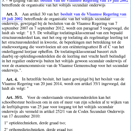
besluit van de Vlaamse Regering van 19 juli 2002
3. - Wijziging van het
betreffende de organisatie van het voltijds secundair onderwijs
Art. 3.
besluit van de Vlaamse Regering van
Aan artikel 30 van het
19 juli 2002
betreffende de organisatie van het voltijds secundair
onderwijs, gewijzigd bij de besluiten van de Vlaamse Regering van 7
september 2007 en 7 september 2012, wordt een paragraaf 5 toegevoegd, die
luidt als volgt: " § 5. De voltallige toelatingsklassenraad van een bepaald
structuuronderdeel kan, met het oog op toelating als regelmatige leerling tot
het structuuronderdeel in kwestie, de beperkingen met betrekking tot de
studievoortgang die voortvloeien uit een oriënteringsattest B of C van het
onderliggend leerjaar opheffen. De toelatingsklassenraad baseert zich
daarbij op opleidingsonderdelen die de leerling met vrucht heeft beëindigd
in het regulier onderwijs buiten het voltijds gewoon secundair onderwijs of
voor de examencommissie van de Vlaamse Gemeenschap voor het secundair
onderwijs.".
Art. 4.
In hetzelfde besluit, het laatst gewijzigd bij het besluit van de
Vlaamse Regering van 20 juni 2014, wordt een artikel 35/1 ingevoegd, dat
luidt als volgt: "
Art. 35/1.
Voor de onderstaande structuuronderdelen kan het
schoolbestuur beslissen om in een of meer van zijn scholen af te wijken van
de leeftijdsgrens van 25 jaar voor toegang tot het voltijds secundair
onderwijs als vermeld in artikel 252/1 van de Codex Secundair Onderwijs
van 17 december 2010:
1° optiektechnieken, derde graad tso;
2° orthopedietechnieken, derde graad tso;