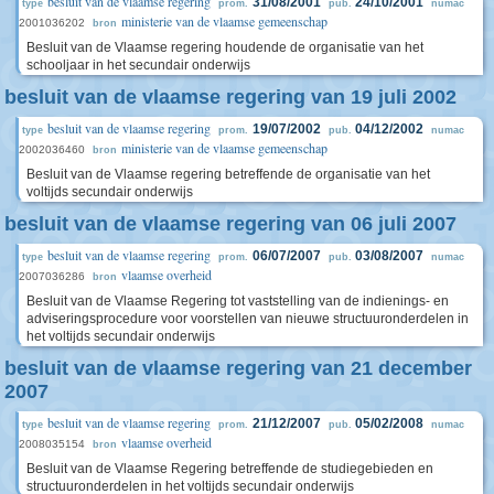
besluit van de vlaamse regering
31/08/2001
24/10/2001
type
prom.
pub.
numac
ministerie van de vlaamse gemeenschap
2001036202
bron
Besluit van de Vlaamse regering houdende de organisatie van het
schooljaar in het secundair onderwijs
besluit van de vlaamse regering van 19 juli 2002
besluit van de vlaamse regering
19/07/2002
04/12/2002
type
prom.
pub.
numac
ministerie van de vlaamse gemeenschap
2002036460
bron
Besluit van de Vlaamse regering betreffende de organisatie van het
voltijds secundair onderwijs
besluit van de vlaamse regering van 06 juli 2007
besluit van de vlaamse regering
06/07/2007
03/08/2007
type
prom.
pub.
numac
vlaamse overheid
2007036286
bron
Besluit van de Vlaamse Regering tot vaststelling van de indienings- en
adviseringsprocedure voor voorstellen van nieuwe structuuronderdelen in
het voltijds secundair onderwijs
besluit van de vlaamse regering van 21 december
2007
besluit van de vlaamse regering
21/12/2007
05/02/2008
type
prom.
pub.
numac
vlaamse overheid
2008035154
bron
Besluit van de Vlaamse Regering betreffende de studiegebieden en
structuuronderdelen in het voltijds secundair onderwijs