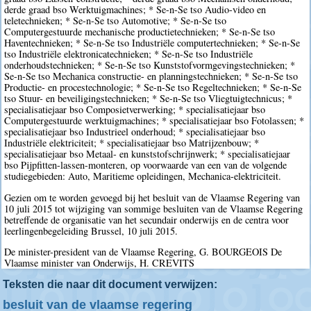
derde graad bso Werktuigmachines; * Se-n-Se tso Audio-video en
teletechnieken; * Se-n-Se tso Automotive; * Se-n-Se tso
Computergestuurde mechanische productietechnieken; * Se-n-Se tso
Haventechnieken; * Se-n-Se tso Industriële computertechnieken; * Se-n-Se
tso Industriële elektronicatechnieken; * Se-n-Se tso Industriële
onderhoudstechnieken; * Se-n-Se tso Kunststofvormgevingstechnieken; *
Se-n-Se tso Mechanica constructie- en planningstechnieken; * Se-n-Se tso
Productie- en procestechnologie; * Se-n-Se tso Regeltechnieken; * Se-n-Se
tso Stuur- en beveiligingstechnieken; * Se-n-Se tso Vliegtuigtechnicus; *
specialisatiejaar bso Composietverwerking; * specialisatiejaar bso
Computergestuurde werktuigmachines; * specialisatiejaar bso Fotolassen; *
specialisatiejaar bso Industrieel onderhoud; * specialisatiejaar bso
Industriële elektriciteit; * specialisatiejaar bso Matrijzenbouw; *
specialisatiejaar bso Metaal- en kunststofschrijnwerk; * specialisatiejaar
bso Pijpfitten-lassen-monteren, op voorwaarde van een van de volgende
studiegebieden: Auto, Maritieme opleidingen, Mechanica-elektriciteit.
Gezien om te worden gevoegd bij het besluit van de Vlaamse Regering van
10 juli 2015 tot wijziging van sommige besluiten van de Vlaamse Regering
betreffende de organisatie van het secundair onderwijs en de centra voor
leerlingenbegeleiding Brussel, 10 juli 2015.
De minister-president van de Vlaamse Regering, G. BOURGEOIS De
Vlaamse minister van Onderwijs, H. CREVITS
Teksten die naar dit document verwijzen:
besluit van de vlaamse regering