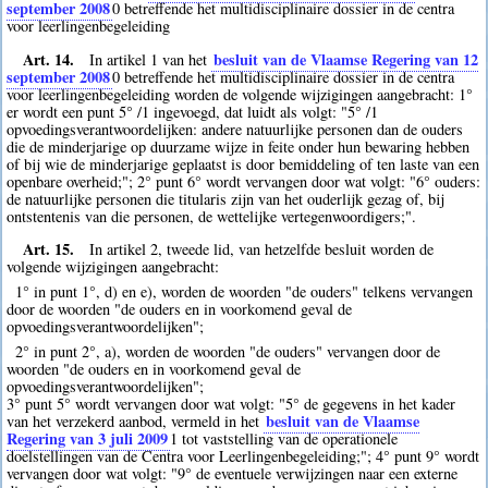
september 2008
0
betreffende het multidisciplinaire dossier in de centra
voor leerlingenbegeleiding
Art. 14.
besluit van de Vlaamse Regering van 12
In artikel 1 van het
september 2008
0
betreffende het multidisciplinaire dossier in de centra
voor leerlingenbegeleiding worden de volgende wijzigingen aangebracht: 1°
er wordt een punt 5° /1 ingevoegd, dat luidt als volgt: "5° /1
opvoedingsverantwoordelijken: andere natuurlijke personen dan de ouders
die de minderjarige op duurzame wijze in feite onder hun bewaring hebben
of bij wie de minderjarige geplaatst is door bemiddeling of ten laste van een
openbare overheid;"; 2° punt 6° wordt vervangen door wat volgt: "6° ouders:
de natuurlijke personen die titularis zijn van het ouderlijk gezag of, bij
ontstentenis van die personen, de wettelijke vertegenwoordigers;".
Art. 15.
In artikel 2, tweede lid, van hetzelfde besluit worden de
volgende wijzigingen aangebracht:
1° in punt 1°, d) en e), worden de woorden "de ouders" telkens vervangen
door de woorden "de ouders en in voorkomend geval de
opvoedingsverantwoordelijken";
2° in punt 2°, a), worden de woorden "de ouders" vervangen door de
woorden "de ouders en in voorkomend geval de
opvoedingsverantwoordelijken";
3° punt 5° wordt vervangen door wat volgt: "5° de gegevens in het kader
besluit van de Vlaamse
van het verzekerd aanbod, vermeld in het
Regering van 3 juli 2009
1
tot vaststelling van de operationele
doelstellingen van de Centra voor Leerlingenbegeleiding;"; 4° punt 9° wordt
vervangen door wat volgt: "9° de eventuele verwijzingen naar een externe