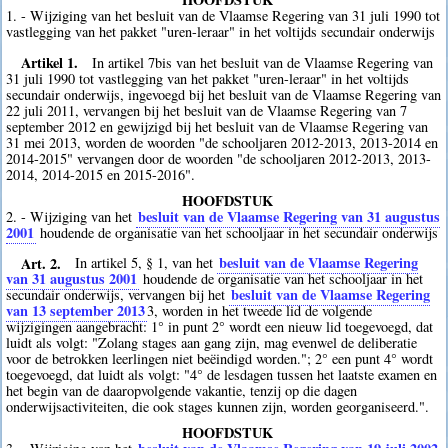
1. - Wijziging van het besluit van de Vlaamse Regering van 31 juli 1990 tot
vastlegging van het pakket "uren-leraar" in het voltijds secundair onderwijs
Artikel 1.
In artikel 7bis van het besluit van de Vlaamse Regering van
31 juli 1990 tot vastlegging van het pakket "uren-leraar" in het voltijds
secundair onderwijs, ingevoegd bij het besluit van de Vlaamse Regering van
22 juli 2011, vervangen bij het besluit van de Vlaamse Regering van 7
september 2012 en gewijzigd bij het besluit van de Vlaamse Regering van
31 mei 2013, worden de woorden "de schooljaren 2012-2013, 2013-2014 en
2014-2015" vervangen door de woorden "de schooljaren 2012-2013, 2013-
2014, 2014-2015 en 2015-2016".
HOOFDSTUK
besluit van de Vlaamse Regering van 31 augustus
2. - Wijziging van het
2001
houdende de organisatie van het schooljaar in het secundair onderwijs
Art. 2.
besluit van de Vlaamse Regering
In artikel 5, § 1, van het
van 31 augustus 2001
houdende de organisatie van het schooljaar in het
besluit van de Vlaamse Regering
secundair onderwijs, vervangen bij het
van 13 september 2013
3
, worden in het tweede lid de volgende
wijzigingen aangebracht: 1° in punt 2° wordt een nieuw lid toegevoegd, dat
luidt als volgt: "Zolang stages aan gang zijn, mag evenwel de deliberatie
voor de betrokken leerlingen niet beëindigd worden."; 2° een punt 4° wordt
toegevoegd, dat luidt als volgt: "4° de lesdagen tussen het laatste examen en
het begin van de daaropvolgende vakantie, tenzij op die dagen
onderwijsactiviteiten, die ook stages kunnen zijn, worden georganiseerd.".
HOOFDSTUK