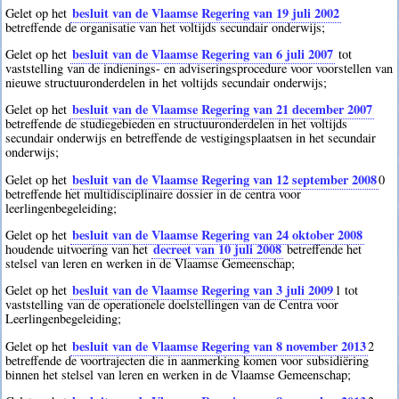
besluit van de Vlaamse Regering van 19 juli 2002
Gelet op het
betreffende de organisatie van het voltijds secundair onderwijs;
besluit van de Vlaamse Regering van 6 juli 2007
Gelet op het
tot
vaststelling van de indienings- en adviseringsprocedure voor voorstellen van
nieuwe structuuronderdelen in het voltijds secundair onderwijs;
besluit van de Vlaamse Regering van 21 december 2007
Gelet op het
betreffende de studiegebieden en structuuronderdelen in het voltijds
secundair onderwijs en betreffende de vestigingsplaatsen in het secundair
onderwijs;
besluit van de Vlaamse Regering van 12 september 2008
Gelet op het
0
betreffende het multidisciplinaire dossier in de centra voor
leerlingenbegeleiding;
besluit van de Vlaamse Regering van 24 oktober 2008
Gelet op het
decreet van 10 juli 2008
houdende uitvoering van het
betreffende het
stelsel van leren en werken in de Vlaamse Gemeenschap;
besluit van de Vlaamse Regering van 3 juli 2009
Gelet op het
1
tot
vaststelling van de operationele doelstellingen van de Centra voor
Leerlingenbegeleiding;
besluit van de Vlaamse Regering van 8 november 2013
Gelet op het
2
betreffende de voortrajecten die in aanmerking komen voor subsidiëring
binnen het stelsel van leren en werken in de Vlaamse Gemeenschap;