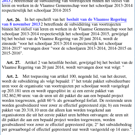
2013
2
betreffende de subsidiëring van voortrajecten binnen het stelsel van
leren en werken in de Vlaamse Gemeenschap voor het schooljaar 2013-2014
respectievelijk het schooljaar 2014-2015
Art. 26.
besluit van de Vlaamse Regering
In het opschrift van het
van 8 november 2013
2
betreffende de subsidiëring van voortrajecten
binnen het stelsel van leren en werken in de Vlaamse Gemeenschap voor het
schooljaar 2013-2014 respectievelijk het schooljaar 2014-2015, gewijzigd
bij het besluit van de Vlaamse Regering van 20 juni 2014, wordt de
zinsnede "voor het schooljaar 2013-2014 respectievelijk het schooljaar
2014-2015" vervangen door "voor de schooljaren 2013-2014, 2014-2015 en
2015-2016".
Art. 27.
Artikel 2 van hetzelfde besluit, gewijzigd bij het besluit van de
Vlaamse Regering van 20 juni 2014, wordt vervangen door wat volgt: "
Art. 2.
Met toepassing van artikel 100, negende lid, van het decreet,
wordt de subsidiëring als volgt bepaald: 1° het totale pakket subsidieerbare
uren voor de organisatie van voortrajecten per schooljaar wordt vastgelegd
op 203.181 uren en wordt opgesplitst in: a) een eerste pakket van
182.862,90 uren: van de uren uit dit pakket die aan een bepaald project
worden toegewezen, geldt 60 % als gewaarborgd forfait. De resterende uren
worden gesubsidieerd voor zover ze effectief gepresteerd zijn; b) een tweede
pakket van 20.318,10 uren dat alleen kan worden toegekend aan
organisatoren die uit het eerste pakket uren hebben ontvangen: de uren uit
dit pakket die aan een bepaald project worden toegewezen, worden
gesubsidieerd voor zover ze effectief gepresteerd zijn; 2° het subsidiebedrag
per gewaarborgd of effectief gepresteerd uur wordt vastgesteld op 14 euro.".