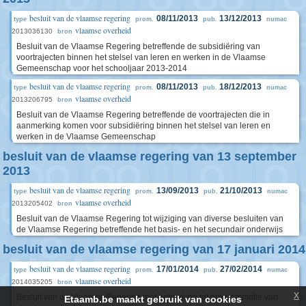
besluit van de vlaamse regering
08/11/2013
13/12/2013
type
prom.
pub.
numac
vlaamse overheid
2013036130
bron
Besluit van de Vlaamse Regering betreffende de subsidiëring van
voortrajecten binnen het stelsel van leren en werken in de Vlaamse
Gemeenschap voor het schooljaar 2013-2014
besluit van de vlaamse regering
08/11/2013
18/12/2013
type
prom.
pub.
numac
vlaamse overheid
2013206795
bron
Besluit van de Vlaamse Regering betreffende de voortrajecten die in
aanmerking komen voor subsidiëring binnen het stelsel van leren en
werken in de Vlaamse Gemeenschap
besluit van de vlaamse regering van 13 september
2013
besluit van de vlaamse regering
13/09/2013
21/10/2013
type
prom.
pub.
numac
vlaamse overheid
2013205402
bron
Besluit van de Vlaamse Regering tot wijziging van diverse besluiten van
de Vlaamse Regering betreffende het basis- en het secundair onderwijs
besluit van de vlaamse regering van 17 januari 2014
besluit van de vlaamse regering
17/01/2014
27/02/2014
type
prom.
pub.
numac
vlaamse overheid
2014035205
bron
x
Besluit van de Vlaamse Regering met betrekking tot programmatie van
Etaamb.be maakt gebruik van cookies