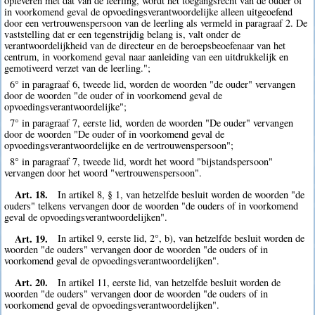
opleveren met dat van de leerling, wordt het toegangsrecht van de ouder of
in voorkomend geval de opvoedingsverantwoordelijke alleen uitgeoefend
door een vertrouwenspersoon van de leerling als vermeld in paragraaf 2. De
vaststelling dat er een tegenstrijdig belang is, valt onder de
verantwoordelijkheid van de directeur en de beroepsbeoefenaar van het
centrum, in voorkomend geval naar aanleiding van een uitdrukkelijk en
gemotiveerd verzet van de leerling.";
6° in paragraaf 6, tweede lid, worden de woorden "de ouder" vervangen
door de woorden "de ouder of in voorkomend geval de
opvoedingsverantwoordelijke";
7° in paragraaf 7, eerste lid, worden de woorden "De ouder" vervangen
door de woorden "De ouder of in voorkomend geval de
opvoedingsverantwoordelijke en de vertrouwenspersoon";
8° in paragraaf 7, tweede lid, wordt het woord "bijstandspersoon"
vervangen door het woord "vertrouwenspersoon".
Art. 18.
In artikel 8, § 1, van hetzelfde besluit worden de woorden "de
ouders" telkens vervangen door de woorden "de ouders of in voorkomend
geval de opvoedingsverantwoordelijken".
Art. 19.
In artikel 9, eerste lid, 2°, b), van hetzelfde besluit worden de
woorden "de ouders" vervangen door de woorden "de ouders of in
voorkomend geval de opvoedingsverantwoordelijken".
Art. 20.
In artikel 11, eerste lid, van hetzelfde besluit worden de
woorden "de ouders" vervangen door de woorden "de ouders of in
voorkomend geval de opvoedingsverantwoordelijken".