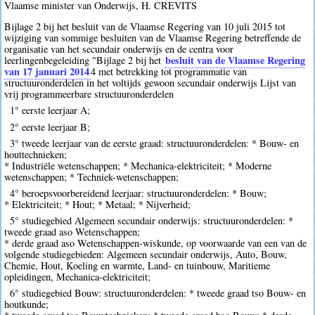
Vlaamse minister van Onderwijs, H. CREVITS
Bijlage 2 bij het besluit van de Vlaamse Regering van 10 juli 2015 tot
wijziging van sommige besluiten van de Vlaamse Regering betreffende de
organisatie van het secundair onderwijs en de centra voor
besluit van de Vlaamse Regering
leerlingenbegeleiding "Bijlage 2 bij het
van 17 januari 2014
4
met betrekking tot programmatie van
structuuronderdelen in het voltijds gewoon secundair onderwijs Lijst van
vrij programmeerbare structuuronderdelen
1° eerste leerjaar A;
2° eerste leerjaar B;
3° tweede leerjaar van de eerste graad: structuuronderdelen: * Bouw- en
houttechnieken;
* Industriële wetenschappen; * Mechanica-elektriciteit; * Moderne
wetenschappen; * Techniek-wetenschappen;
4° beroepsvoorbereidend leerjaar: structuuronderdelen: * Bouw;
* Elektriciteit; * Hout; * Metaal; * Nijverheid;
5° studiegebied Algemeen secundair onderwijs: structuuronderdelen: *
tweede graad aso Wetenschappen;
* derde graad aso Wetenschappen-wiskunde, op voorwaarde van een van de
volgende studiegebieden: Algemeen secundair onderwijs, Auto, Bouw,
Chemie, Hout, Koeling en warmte, Land- en tuinbouw, Maritieme
opleidingen, Mechanica-elektriciteit;
6° studiegebied Bouw: structuuronderdelen: * tweede graad tso Bouw- en
houtkunde;