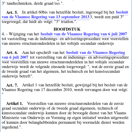
3° tandtechnieken, derde graad tso.".
Art. 5.
besluit
In artikel 60bis van hetzelfde besluit, ingevoegd bij het
van de Vlaamse Regering van 13 september 2013
3
, wordt een punt 3°
toegevoegd, dat luidt als volgt: "3° triatlon.".
HOOFDSTUK
besluit van de Vlaamse Regering van 6 juli 2007
4. - Wijziging van het
tot vaststelling van de indienings- en adviseringsprocedure voor voorstellen
van nieuwe structuuronderdelen in het voltijds secundair onderwijs
Art. 6.
besluit van de Vlaamse Regering
Aan het opschrift van het
van 6 juli 2007
tot vaststelling van de indienings- en adviseringsprocedure
voor voorstellen van nieuwe structuuronderdelen in het voltijds secundair
onderwijs wordt de volgende zinsnede toegevoegd: ", wat de eerste graad en
de tweede graad van het algemeen, het technisch en het kunstsecundair
onderwijs betreft".
Art. 7.
Artikel 1 van hetzelfde besluit, gewijzigd bij het besluit van de
Vlaamse Regering van 17 december 2010, wordt vervangen door wat volgt:
"
Artikel 1.
Voorstellen van nieuwe structuuronderdelen van de eerste
graad secundair onderwijs of de tweede graad algemeen, technisch of
kunstsecundair onderwijs kunnen door de bevoegde dienst van het Vlaams
Ministerie van Onderwijs en Vorming op eigen initiatief worden uitgewerkt
of kunnen door belanghebbenden permanent bij voormelde dienst worden
ingediend.".