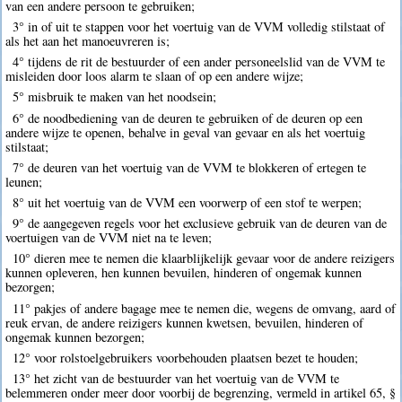
van een andere persoon te gebruiken;
3° in of uit te stappen voor het voertuig van de VVM volledig stilstaat of
als het aan het manoeuvreren is;
4° tijdens de rit de bestuurder of een ander personeelslid van de VVM te
misleiden door loos alarm te slaan of op een andere wijze;
5° misbruik te maken van het noodsein;
6° de noodbediening van de deuren te gebruiken of de deuren op een
andere wijze te openen, behalve in geval van gevaar en als het voertuig
stilstaat;
7° de deuren van het voertuig van de VVM te blokkeren of ertegen te
leunen;
8° uit het voertuig van de VVM een voorwerp of een stof te werpen;
9° de aangegeven regels voor het exclusieve gebruik van de deuren van de
voertuigen van de VVM niet na te leven;
10° dieren mee te nemen die klaarblijkelijk gevaar voor de andere reizigers
kunnen opleveren, hen kunnen bevuilen, hinderen of ongemak kunnen
bezorgen;
11° pakjes of andere bagage mee te nemen die, wegens de omvang, aard of
reuk ervan, de andere reizigers kunnen kwetsen, bevuilen, hinderen of
ongemak kunnen bezorgen;
12° voor rolstoelgebruikers voorbehouden plaatsen bezet te houden;
13° het zicht van de bestuurder van het voertuig van de VVM te
belemmeren onder meer door voorbij de begrenzing, vermeld in artikel 65, §