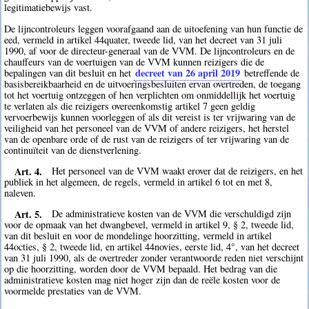
legitimatiebewijs vast.
De lijncontroleurs leggen voorafgaand aan de uitoefening van hun functie de
eed, vermeld in artikel 44quater, tweede lid, van het decreet van 31 juli
1990, af voor de directeur-generaal van de VVM. De lijncontroleurs en de
chauffeurs van de voertuigen van de VVM kunnen reizigers die de
decreet van 26 april 2019
bepalingen van dit besluit en het
betreffende de
basisbereikbaarheid en de uitvoeringsbesluiten ervan overtreden, de toegang
tot het voertuig ontzeggen of hen verplichten om onmiddellijk het voertuig
te verlaten als die reizigers overeenkomstig artikel 7 geen geldig
vervoerbewijs kunnen voorleggen of als dit vereist is ter vrijwaring van de
veiligheid van het personeel van de VVM of andere reizigers, het herstel
van de openbare orde of de rust van de reizigers of ter vrijwaring van de
continuïteit van de dienstverlening.
Art. 4.
Het personeel van de VVM waakt erover dat de reizigers, en het
publiek in het algemeen, de regels, vermeld in artikel 6 tot en met 8,
naleven.
Art. 5.
De administratieve kosten van de VVM die verschuldigd zijn
voor de opmaak van het dwangbevel, vermeld in artikel 9, § 2, tweede lid,
van dit besluit en voor de mondelinge hoorzitting, vermeld in artikel
44octies, § 2, tweede lid, en artikel 44novies, eerste lid, 4°, van het decreet
van 31 juli 1990, als de overtreder zonder verantwoorde reden niet verschijnt
op die hoorzitting, worden door de VVM bepaald. Het bedrag van die
administratieve kosten mag niet hoger zijn dan de reële kosten voor de
voormelde prestaties van de VVM.