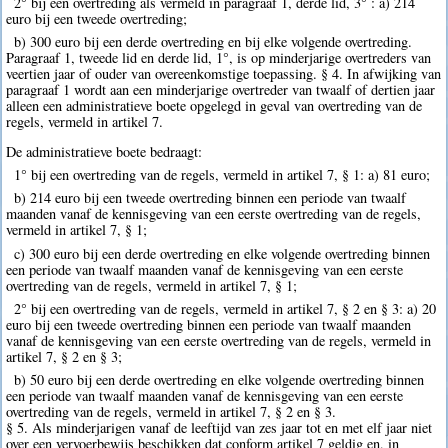
2° bij een overtreding als vermeld in paragraaf 1, derde lid, 3° : a) 214
euro bij een tweede overtreding;
b) 300 euro bij een derde overtreding en bij elke volgende overtreding.
Paragraaf 1, tweede lid en derde lid, 1°, is op minderjarige overtreders van
veertien jaar of ouder van overeenkomstige toepassing. § 4. In afwijking van
paragraaf 1 wordt aan een minderjarige overtreder van twaalf of dertien jaar
alleen een administratieve boete opgelegd in geval van overtreding van de
regels, vermeld in artikel 7.
De administratieve boete bedraagt:
1° bij een overtreding van de regels, vermeld in artikel 7, § 1: a) 81 euro;
b) 214 euro bij een tweede overtreding binnen een periode van twaalf
maanden vanaf de kennisgeving van een eerste overtreding van de regels,
vermeld in artikel 7, § 1;
c) 300 euro bij een derde overtreding en elke volgende overtreding binnen
een periode van twaalf maanden vanaf de kennisgeving van een eerste
overtreding van de regels, vermeld in artikel 7, § 1;
2° bij een overtreding van de regels, vermeld in artikel 7, § 2 en § 3: a) 20
euro bij een tweede overtreding binnen een periode van twaalf maanden
vanaf de kennisgeving van een eerste overtreding van de regels, vermeld in
artikel 7, § 2 en § 3;
b) 50 euro bij een derde overtreding en elke volgende overtreding binnen
een periode van twaalf maanden vanaf de kennisgeving van een eerste
overtreding van de regels, vermeld in artikel 7, § 2 en § 3.
§ 5. Als minderjarigen vanaf de leeftijd van zes jaar tot en met elf jaar niet
over een vervoerbewijs beschikken dat conform artikel 7 geldig en, in