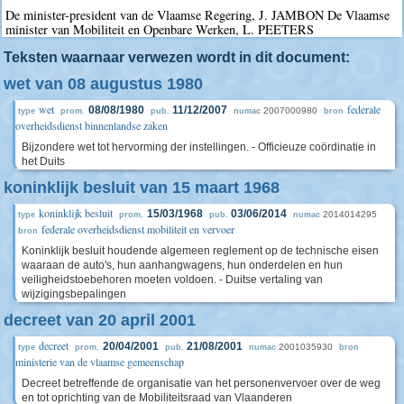
De minister-president van de Vlaamse Regering, J. JAMBON De Vlaamse
minister van Mobiliteit en Openbare Werken, L. PEETERS
Teksten waarnaar verwezen wordt in dit document:
wet van 08 augustus 1980
wet
federale
08/08/1980
11/12/2007
2007000980
type
prom.
pub.
numac
bron
overheidsdienst binnenlandse zaken
Bijzondere wet tot hervorming der instellingen. - Officieuze coördinatie in
het Duits
koninklijk besluit van 15 maart 1968
koninklijk besluit
15/03/1968
03/06/2014
2014014295
type
prom.
pub.
numac
federale overheidsdienst mobiliteit en vervoer
bron
Koninklijk besluit houdende algemeen reglement op de technische eisen
waaraan de auto's, hun aanhangwagens, hun onderdelen en hun
veiligheidstoebehoren moeten voldoen. - Duitse vertaling van
wijzigingsbepalingen
decreet van 20 april 2001
decreet
20/04/2001
21/08/2001
2001035930
type
prom.
pub.
numac
bron
ministerie van de vlaamse gemeenschap
Decreet betreffende de organisatie van het personenvervoer over de weg
en tot oprichting van de Mobiliteitsraad van Vlaanderen