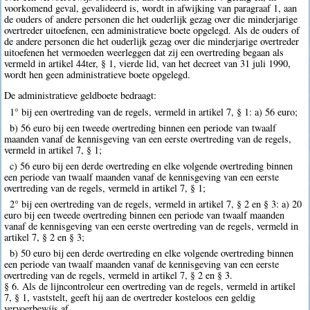
voorkomend geval, gevalideerd is, wordt in afwijking van paragraaf 1, aan
de ouders of andere personen die het ouderlijk gezag over die minderjarige
overtreder uitoefenen, een administratieve boete opgelegd. Als de ouders of
de andere personen die het ouderlijk gezag over die minderjarige overtreder
uitoefenen het vermoeden weerleggen dat zij een overtreding begaan als
vermeld in artikel 44ter, § 1, vierde lid, van het decreet van 31 juli 1990,
wordt hen geen administratieve boete opgelegd.
De administratieve geldboete bedraagt:
1° bij een overtreding van de regels, vermeld in artikel 7, § 1: a) 56 euro;
b) 56 euro bij een tweede overtreding binnen een periode van twaalf
maanden vanaf de kennisgeving van een eerste overtreding van de regels,
vermeld in artikel 7, § 1;
c) 56 euro bij een derde overtreding en elke volgende overtreding binnen
een periode van twaalf maanden vanaf de kennisgeving van een eerste
overtreding van de regels, vermeld in artikel 7, § 1;
2° bij een overtreding van de regels, vermeld in artikel 7, § 2 en § 3: a) 20
euro bij een tweede overtreding binnen een periode van twaalf maanden
vanaf de kennisgeving van een eerste overtreding van de regels, vermeld in
artikel 7, § 2 en § 3;
b) 50 euro bij een derde overtreding en elke volgende overtreding binnen
een periode van twaalf maanden vanaf de kennisgeving van een eerste
overtreding van de regels, vermeld in artikel 7, § 2 en § 3.
§ 6. Als de lijncontroleur een overtreding van de regels, vermeld in artikel
7, § 1, vaststelt, geeft hij aan de overtreder kosteloos een geldig
vervoerbewijs af.