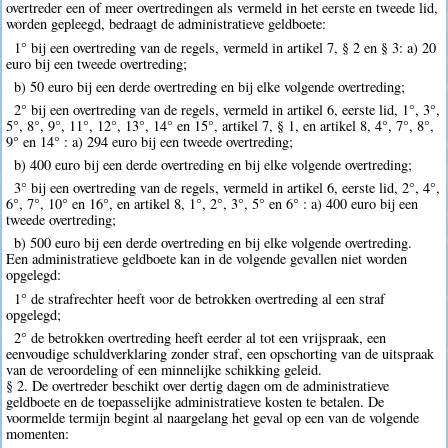
overtreder een of meer overtredingen als vermeld in het eerste en tweede lid,
worden gepleegd, bedraagt de administratieve geldboete:
1° bij een overtreding van de regels, vermeld in artikel 7, § 2 en § 3: a) 20
euro bij een tweede overtreding;
b) 50 euro bij een derde overtreding en bij elke volgende overtreding;
2° bij een overtreding van de regels, vermeld in artikel 6, eerste lid, 1°, 3°,
5°, 8°, 9°, 11°, 12°, 13°, 14° en 15°, artikel 7, § 1, en artikel 8, 4°, 7°, 8°,
9° en 14° : a) 294 euro bij een tweede overtreding;
b) 400 euro bij een derde overtreding en bij elke volgende overtreding;
3° bij een overtreding van de regels, vermeld in artikel 6, eerste lid, 2°, 4°,
6°, 7°, 10° en 16°, en artikel 8, 1°, 2°, 3°, 5° en 6° : a) 400 euro bij een
tweede overtreding;
b) 500 euro bij een derde overtreding en bij elke volgende overtreding.
Een administratieve geldboete kan in de volgende gevallen niet worden
opgelegd:
1° de strafrechter heeft voor de betrokken overtreding al een straf
opgelegd;
2° de betrokken overtreding heeft eerder al tot een vrijspraak, een
eenvoudige schuldverklaring zonder straf, een opschorting van de uitspraak
van de veroordeling of een minnelijke schikking geleid.
§ 2. De overtreder beschikt over dertig dagen om de administratieve
geldboete en de toepasselijke administratieve kosten te betalen. De
voormelde termijn begint al naargelang het geval op een van de volgende
momenten: