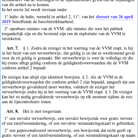
van dit artikel na te komen.
In het eerste lid wordt verstaan onder
decreet van 26 april
1° halte: de halte, vermeld in artikel 2, 11°, van het
2019
betreffende de basisbereikbaarheid;
2° openbare ruimtes van de VVM: alle ruimtes die voor het publiek
toegankelijk zijn en die bestemd zijn om de exploitatie van de VVM te
verzekeren.
Art. 7.
§ 1. Zodra de reiziger in het voertuig van de VVM stapt, is hij
in het bezit van een vervoerbewijs, dat geldig is en dat in voorkomend geval
voor de rit geldig is gemaakt. Het vervoerbewijs is voor de volledige rit die
hij ermee aflegt geldig conform de geldigheidsvoorwaarden die de VVM
conform artikel 2 bepaalt.
De reiziger kan altijd zijn identiteit bewijzen. § 2. Als de VVM in de
geldigheidsvoorwaarden die conform artikel 2 zijn bepaald, aangeeft dat een
vervoerbewijs gevalideerd moet worden, valideert de reiziger het
vervoerbewijs zodra hij in het voertuig van de VVM stapt. § 3. De reiziger
kan het zo nodig gevalideerde vervoerbewijs op elk moment tijdens de reis
aan de lijncontroleurs tonen.
Art. 8.
Het is niet toegestaan:
1° een vervalst vervoerbewijs, een vervalst bewijsstuk voor gratis vervoer
of een tariefvermindering, of een vervalste verminderingskaart te gebruiken;
2° een gepersonaliseerd vervoerbewijs, een bewijsstuk dat recht geeft op
gratis vervoer of een tariefvermindering, of een verminderingskaart op naam