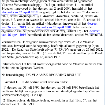
het publiekrechtelijk vormgegeven extern verzelfstandigd agentschap
Vlaamse Vervoermaatschappij - De Lijn, artikel 44ter, § 1, en artikel
44quater, ingevoegd bij het decreet van 2 april 2004, hersteld bij het
decreet van 26 april 2019
en gewijzigd bij het decreet van 23 december
2021, artikel 44quinquies, § 1, 44sexies, 44septies, eerste lid, artikel 44
octies, § 2, eerste en tweede lid, artikel 44novies, eerste lid, 1°, artikel 44
decreet
decies, § 1, eerste lid, en artikel 44duodecies, ingevoegd bij het
van 26 april 2019
decreet van 20 april 2001
; - het
betreffende de
decreet
organisatie van het personenvervoer over de weg, artikel 15; - het
van 26 april 2019
betreffende de basisbereikbaarheid, artikel 39, eerste lid.
Vormvereisten De volgende vormvereisten zijn vervuld: - De Vlaamse
minister, bevoegd voor de begroting, heeft zijn akkoord gegeven op 9 juni
2022. - De Raad van State heeft advies 71.734/1/V gegeven op 27 juli 2022,
met toepassing van artikel 84, § 1, eerste lid, 2°, van de wetten op de Raad
van State, gecoördineerd op 12 januari 1973.
Initiatiefnemer Dit besluit wordt voorgesteld door de Vlaamse minister van
Mobiliteit en Openbare Werken.
Na beraadslaging, DE VLAAMSE REGERING BESLUIT:
Artikel 1.
In dit besluit wordt verstaan onder:
1° decreet van 31 juli 1990: het decreet van 31 juli 1990 betreffende het
publiekrechtelijk vormgegeven extern verzelfstandigd agentschap Vlaamse
Vervoermaatschappij - De Lijn;
2° lijncontroleur: de lijncontroleur, vermeld in artikel 1bis, 6°, van het
decreet van 31 juli 1990;