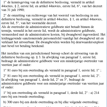
1° de kennisgeving van de definitieve beslissing, vermeld in artikel
44octies, § 2, eerste lid, en artikel 44novies, eerste lid, 6°, van het decreet
van 31 juli 1990;
2° de omzetting van rechtswege van het voorstel van beslissing in een
definitieve beslissing, vermeld in artikel 44octies, § 1, en artikel 44novies,
eerste lid, 5°, van het voormelde decreet.
Als de overtreder de administratieve geldboete niet betaalt binnen de
termijn, vermeld in het eerste lid, wordt de administratieve geldboete,
vermeerderd met de administratieve kosten, bij dwangbevel ingevorderd. Het
leidinggevende sanctionerende personeelslid vaardigt het dwangbevel uit en
verklaart het uitvoerbaar. De dwangbevelen worden bij deurwaardersexploot
met bevel tot betaling betekend.
Het instellen van een jurisdictioneel beroep schort de uitvoering van de
definitieve beslissing op. § 3. In afwijking van paragraaf 1, eerste lid,
bedraagt de administratieve geldboete voor een minderjarige overtreder van
veertien jaar of ouder:
1° 81 euro bij een overtreding als vermeld in paragraaf 1, eerste lid, 1° ;
2° 81 euro bij een overtreding als vermeld in paragraaf 1, eerste lid, 2°.
In afwijking van paragraaf 1, derde lid, 2° en 3°, bedraagt de
administratieve geldboete voor een minderjarige overtreder van veertien jaar
of ouder:
1° bij een overtreding als vermeld in paragraaf 1, derde lid, 2° : a) 214
euro bij een tweede overtreding;
b) 300 euro bij een derde overtreding en bij elke volgende overtreding;