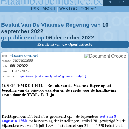
^
-
NL
FR
RSS
ABOUT
WEB LOG
CONTACT
Besluit Van De Vlaamse Regering van
16
september
2022
gepubliceerd op
06
december
2022
Een dienst van vzw OpenJustice.be
vlaamse overheid
bron
2022033688
numac
06/12/2022
pub.
16/09/2022
prom.
staatsblad
https://www.ejustice.just.fgov.be/cgi/article_body(...)
16 SEPTEMBER 2022. - Besluit van de Vlaamse Regering tot
bepaling van de reisvoorwaarden en de regels voor de handhaving
ervan door de VVM - De Lijn
wet van 8
Rechtsgronden Dit besluit is gebaseerd op: - de bijzondere
augustus 1980
tot hervorming der instellingen, artikel 20, gewijzigd bij de
bijzondere wet van 16 juli 1993; - het decreet van 31 juli 1990 betreffende