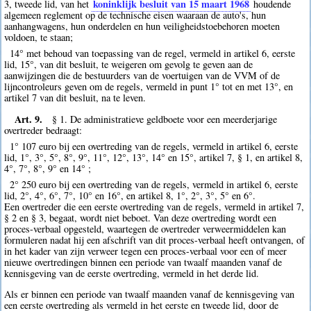
koninklijk besluit van 15 maart 1968
3, tweede lid, van het
houdende
algemeen reglement op de technische eisen waaraan de auto's, hun
aanhangwagens, hun onderdelen en hun veiligheidstoebehoren moeten
voldoen, te staan;
14° met behoud van toepassing van de regel, vermeld in artikel 6, eerste
lid, 15°, van dit besluit, te weigeren om gevolg te geven aan de
aanwijzingen die de bestuurders van de voertuigen van de VVM of de
lijncontroleurs geven om de regels, vermeld in punt 1° tot en met 13°, en
artikel 7 van dit besluit, na te leven.
Art. 9.
§ 1. De administratieve geldboete voor een meerderjarige
overtreder bedraagt:
1° 107 euro bij een overtreding van de regels, vermeld in artikel 6, eerste
lid, 1°, 3°, 5°, 8°, 9°, 11°, 12°, 13°, 14° en 15°, artikel 7, § 1, en artikel 8,
4°, 7°, 8°, 9° en 14° ;
2° 250 euro bij een overtreding van de regels, vermeld in artikel 6, eerste
lid, 2°, 4°, 6°, 7°, 10° en 16°, en artikel 8, 1°, 2°, 3°, 5° en 6°.
Een overtreder die een eerste overtreding van de regels, vermeld in artikel 7,
§ 2 en § 3, begaat, wordt niet beboet. Van deze overtreding wordt een
proces-verbaal opgesteld, waartegen de overtreder verweermiddelen kan
formuleren nadat hij een afschrift van dit proces-verbaal heeft ontvangen, of
in het kader van zijn verweer tegen een proces-verbaal voor een of meer
nieuwe overtredingen binnen een periode van twaalf maanden vanaf de
kennisgeving van de eerste overtreding, vermeld in het derde lid.
Als er binnen een periode van twaalf maanden vanaf de kennisgeving van
een eerste overtreding als vermeld in het eerste en tweede lid, door de