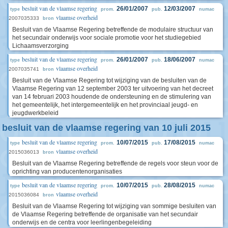
besluit van de vlaamse regering
26/01/2007
12/03/2007
type
prom.
pub.
numac
vlaamse overheid
2007035333
bron
Besluit van de Vlaamse Regering betreffende de modulaire structuur van
het secundair onderwijs voor sociale promotie voor het studiegebied
Lichaamsverzorging
besluit van de vlaamse regering
26/01/2007
18/06/2007
type
prom.
pub.
numac
vlaamse overheid
2007035741
bron
Besluit van de Vlaamse Regering tot wijziging van de besluiten van de
Vlaamse Regering van 12 september 2003 ter uitvoering van het decreet
van 14 februari 2003 houdende de ondersteuning en de stimulering van
het gemeentelijk, het intergemeentelijk en het provinciaal jeugd- en
jeugdwerkbeleid
besluit van de vlaamse regering van 10 juli 2015
besluit van de vlaamse regering
10/07/2015
17/08/2015
type
prom.
pub.
numac
vlaamse overheid
2015036013
bron
Besluit van de Vlaamse Regering betreffende de regels voor steun voor de
oprichting van producentenorganisaties
besluit van de vlaamse regering
10/07/2015
28/08/2015
type
prom.
pub.
numac
vlaamse overheid
2015036084
bron
Besluit van de Vlaamse Regering tot wijziging van sommige besluiten van
de Vlaamse Regering betreffende de organisatie van het secundair
onderwijs en de centra voor leerlingenbegeleiding