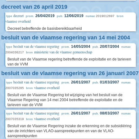
decreet van 26 april 2019
decreet
26/04/2019
12/06/2019
2019012697
type
prom.
pub.
numac
bron
vlaamse overheid
Decreet betreffende de basisbereikbaarheid
besluit van de vlaamse regering van 14 mei 2004
besluit van de vlaamse regering
14/05/2004
20/07/2004
type
prom.
pub.
numac
ministerie van de vlaamse gemeenschap
2004036217
bron
Besluit van de Vlaamse regering betreffende de exploitatie en de tarieven
van de VVM
besluit van de vlaamse regering van 26 januari 2007
besluit van de vlaamse regering
26/01/2007
01/03/2007
type
prom.
pub.
numac
vlaamse overheid
2007035285
bron
Besluit van de Vlaamse Regering tot wijziging van het besluit van de
Vlaamse Regering van 14 mei 2004 betreffende de exploitatie en de
tarieven van de VVM
besluit van de vlaamse regering
26/01/2007
08/03/2007
type
prom.
pub.
numac
vlaamse overheid
2007035319
bron
Besluit van de Vlaamse Regering inzake de erkenning en de subsidiëring
van de inrichters van VLAO-aanspreekpunten en van de VLAO-
aanspreekpunten