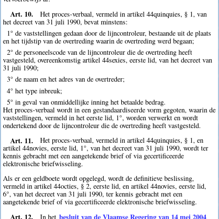
Art. 10.
Het proces-verbaal, vermeld in artikel 44quinquies, § 1, van
het decreet van 31 juli 1990, bevat minstens:
1° de vaststellingen gedaan door de lijncontroleur, bestaande uit de plaats
en het tijdstip van de overtreding waarin de overtreding werd begaan;
2° de personeelscode van de lijncontroleur die de overtreding heeft
vastgesteld, overeenkomstig artikel 44sexies, eerste lid, van het decreet van
31 juli 1990;
3° de naam en het adres van de overtreder;
4° het type inbreuk;
5° in geval van onmiddellijke inning het betaalde bedrag.
Het proces-verbaal wordt in een gestandaardiseerde vorm gegoten, waarin de
vaststellingen, vermeld in het eerste lid, 1°, worden verwerkt en wordt
ondertekend door de lijncontroleur die de overtreding heeft vastgesteld.
Art. 11.
Het proces-verbaal, vermeld in artikel 44quinquies, § 1, en
artikel 44novies, eerste lid, 1°, van het decreet van 31 juli 1990, wordt ter
kennis gebracht met een aangetekende brief of via gecertificeerde
elektronische briefwisseling.
Als er een geldboete wordt opgelegd, wordt de definitieve beslissing,
vermeld in artikel 44octies, § 2, eerste lid, en artikel 44novies, eerste lid,
6°, van het decreet van 31 juli 1990, ter kennis gebracht met een
aangetekende brief of via gecertificeerde elektronische briefwisseling.
Art. 12.
besluit van de Vlaamse Regering van 14 mei 2004
In het