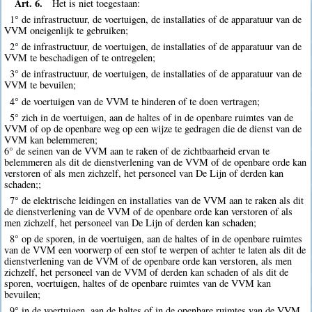
Art. 6.
Het is niet toegestaan:
1° de infrastructuur, de voertuigen, de installaties of de apparatuur van de
VVM oneigenlijk te gebruiken;
2° de infrastructuur, de voertuigen, de installaties of de apparatuur van de
VVM te beschadigen of te ontregelen;
3° de infrastructuur, de voertuigen, de installaties of de apparatuur van de
VVM te bevuilen;
4° de voertuigen van de VVM te hinderen of te doen vertragen;
5° zich in de voertuigen, aan de haltes of in de openbare ruimtes van de
VVM of op de openbare weg op een wijze te gedragen die de dienst van de
VVM kan belemmeren;
6° de seinen van de VVM aan te raken of de zichtbaarheid ervan te
belemmeren als dit de dienstverlening van de VVM of de openbare orde kan
verstoren of als men zichzelf, het personeel van De Lijn of derden kan
schaden;;
7° de elektrische leidingen en installaties van de VVM aan te raken als dit
de dienstverlening van de VVM of de openbare orde kan verstoren of als
men zichzelf, het personeel van De Lijn of derden kan schaden;
8° op de sporen, in de voertuigen, aan de haltes of in de openbare ruimtes
van de VVM een voorwerp of een stof te werpen of achter te laten als dit de
dienstverlening van de VVM of de openbare orde kan verstoren, als men
zichzelf, het personeel van de VVM of derden kan schaden of als dit de
sporen, voertuigen, haltes of de openbare ruimtes van de VVM kan
bevuilen;
9° in de voertuigen, aan de haltes of in de openbare ruimtes van de VVM