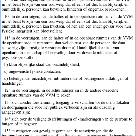
in het bezit te zijn van een voorwerp dat of een stof die, klaarblijkelijk en
onmiddellijk, personen kan bevuilen, hinderen of ongemak berokkenen;
10° in de voertuigen, aan de haltes of in de openbare ruimtes van de VVM
in het bezit te zijn van een voorwerp dat of een stof die, klaarblijkelijk en
onmiddellijk, personen kan kwetsen, of hen aan een ander gevaar voor hun
fysieke integriteit kan blootstellen;
11° in de voertuigen, aan de haltes of in de openbare ruimtes van de VVM
de openbare orde te verstoren, dan wel de rust van de personen die daar
aanwezig zijn, ernstig te verstoren door: a) klaarblijkelijke staat van
openbare dronkenschap of beneveling door verdovende middelen of
psychotrope stoffen;
b) klaarblijkelijke staat van onzindelijkheid;
c) ongewenste fysieke contacten;
d) beledigende, onzedelijke, intimiderende of bedreigende uitlatingen of
handelingen;
12° in de voertuigen, in de schuilhuisjes en in de andere overdekte
openbare ruimtes van de VVM te roken;
13° zich zonder toestemming toegang te verschaffen tot de dienstlokalen
en doorgangen die voor het publiek verboden zijn en als dusdanig
aangegeven zijn;
14° zich over de veiligheidsafsluitingen of -markeringen van de perrons te
buigen of te begeven;
15° te weigeren om gevolg te geven aan de aanwijzingen die de
bestuurders van de voertuigen of de lijncontroleurs geven om de bepalingen