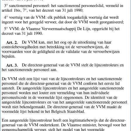
3° sanctionerend personeel: het sanctionerend personeelslid, vermeld in
artikel 1bis, 7°, van het decreet van 31 juli 1990;
4° voertuig van de VVM: elk publiek toegankelijk voertuig dat wordt
ingezet voor het geregeld vervoer, dat door de VVM wordt georganiseerd;
5° VVM: de Vlaamse Vervoermaatschappij De Lijn, opgericht bij het
decreet van 31 juli 1990.
Art. 2.
De VVM kan, met het oog op de uitoefening van haar
controlebevoegdheden met betrekking tot de vervoerbewijzen, de
voorwaarden voor de geldigheid en de validatie van de vervoerbewijzen
bepalen.
Art. 3.
De directeur-generaal van de VVM stelt de lijncontroleurs en
het sanctionerende personeel aan.
De VVM stelt een lijst vast van de lijncontroleurs en het sanctionerende
personeel die de directeur-generaal van de VVM conform het eerste lid
aanstelt. De aangestelde lijncontroleurs en het aangestelde sanctionerende
personeel worden met louter een vermelding van hun individuele
personeelscode in de voormelde lijst opgenomen. De identiteit van de
aangestelde lijncontroleurs en van het aangestelde sanctionerende personeel
wordt niet bekendgemaakt. De directeur-generaal van de VVM maakt de
voormelde lijst bekend in het Belgisch Staatsblad.
Een aangestelde lijncontroleur heeft een legitimatiebewijs dat de directeur-
generaal van de VVM ondertekent. De Vlaamse minister, bevoegd voor het
gemeenschappelijk vervoer, stelt het model van het voormelde