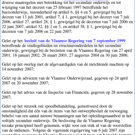
diverse maatregelen met betrekking tot het secundair onderwijs en tot
wijziging van het decreet van 25 februari 1997 betreffende het
basisonderwijs, inzonderheid op artikel 6, §§ 4 en 5, gewijzigd bij het
decreet van 13 juli 2001, artikel 7, § 1, gewijzigd bij het decreet van 7 juli
2006, artikel 27, artikel 28, § 1, gewijzigd bij de decreten van 7 juli 2006 en
22 juni 2007, artikel 32, §§ 2 en 3, en artikel 38, § 1, gewijzigd bij de
decreten van 7 juli 2006 en 22 juni 2007;
besluit van de Vlaamse Regering van 7 september 1999
Gelet op het
betreffende de studiegebieden en structuuronderdelen in het secundair
onderwijs, gewijzigd bij de besluiten van de Vlaamse Regering van 27 april
2001, 18 januari 2002, 28 maart 2003, 27 augustus 2004 en 30 juni 2006;
Gelet op het overleg met de afgevaardigden van de inrichtende machten op
14 november 2007;
Gelet op de adviezen van de Vlaamse Onderwijsraad, gegeven op 24 april
2007 en 20 november 2007;
Gelet op het advies van de Inspectie van Financiën, gegeven op 28 november
2007;
Gelet op het verzoek om spoedbehandeling, gemotiveerd door de
omstandigheid dat één van de items van het ontwerpbesluit de toevoeging
behelst van een aantal nieuwe benamingen aan het opleidingenaanbod in het
voltijds secundair onderwijs. De beslissing die de Vlaamse Regering
terzake principieel heeft genomen, wijkt voor een stuk af van de voorstellen
van de indieners. Volgens de vigerende regelgeving van 6 juli 2007 zijn
voorstellen waarover de Vlaamse Regering niet binnen een bepaalde termijn