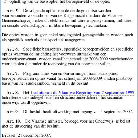
5° opheffing van de basisoptie, het beroepenveld of de optie.
Art. 5.
De volgende opties van de derde graad tso worden
voorbehouden voor scholen van de Krijgsmacht die door de Vlaamse
Gemeenschap zijn erkend : elektronica militaire wapensystemen, militaire
en sociale wetenschappen, militaire bewapeningstechnieken.
Die opties worden in geen enkel studiegebied gerangschikt en worden noch
als specifiek noch als niet-specifiek aangegeven.
Art. 6.
Specifieke basisopties, specifieke beroepenvelden en specifieke
opties waarvan de inrichting het voorwerp uitmaakt van een
onderwijsconvenant, worden vanaf het schooljaar 2008-2009 voorbehouden
voor scholen die onder de toepassing van dat convenant vallen.
Art. 7.
Programmaties van en omvormingen naar basisopties,
beroepenvelden en opties vanaf het schooljaar 2008-2009 vinden plaats op
basis van het studieaanbod, vermeld in dit besluit.
Art. 8.
besluit van de Vlaamse Regering van 7 september 1999
Het
betreffende de studiegebieden en structuuronderdelen in het secundair
onderwijs wordt opgeheven.
Art. 9.
Dit besluit heeft uitwerking met ingang van 1 september 2007.
Art. 10.
De Vlaamse minister, bevoegd voor het Onderwijs, is belast
met de uitvoering van dit besluit.
Brussel, 21 december 2007.