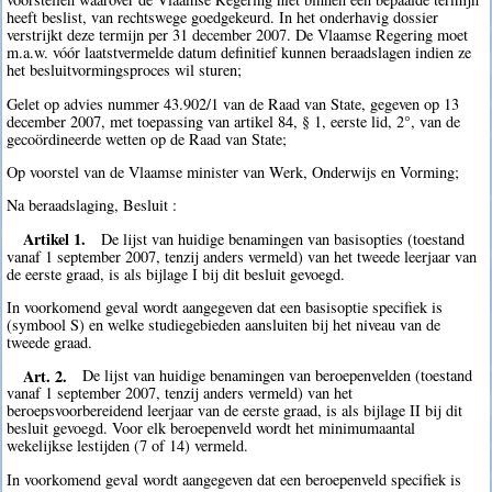
heeft beslist, van rechtswege goedgekeurd. In het onderhavig dossier
verstrijkt deze termijn per 31 december 2007. De Vlaamse Regering moet
m.a.w. vóór laatstvermelde datum definitief kunnen beraadslagen indien ze
het besluitvormingsproces wil sturen;
Gelet op advies nummer 43.902/1 van de Raad van State, gegeven op 13
december 2007, met toepassing van artikel 84, § 1, eerste lid, 2°, van de
gecoördineerde wetten op de Raad van State;
Op voorstel van de Vlaamse minister van Werk, Onderwijs en Vorming;
Na beraadslaging, Besluit :
Artikel 1.
De lijst van huidige benamingen van basisopties (toestand
vanaf 1 september 2007, tenzij anders vermeld) van het tweede leerjaar van
de eerste graad, is als bijlage I bij dit besluit gevoegd.
In voorkomend geval wordt aangegeven dat een basisoptie specifiek is
(symbool S) en welke studiegebieden aansluiten bij het niveau van de
tweede graad.
Art. 2.
De lijst van huidige benamingen van beroepenvelden (toestand
vanaf 1 september 2007, tenzij anders vermeld) van het
beroepsvoorbereidend leerjaar van de eerste graad, is als bijlage II bij dit
besluit gevoegd. Voor elk beroepenveld wordt het minimumaantal
wekelijkse lestijden (7 of 14) vermeld.
In voorkomend geval wordt aangegeven dat een beroepenveld specifiek is