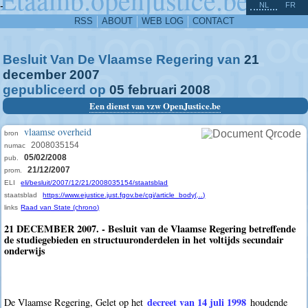
^
-
NL
FR
RSS
ABOUT
WEB LOG
CONTACT
Besluit Van De Vlaamse Regering van
21
december
2007
gepubliceerd op
05
februari
2008
Een dienst van vzw OpenJustice.be
vlaamse overheid
bron
2008035154
numac
05/02/2008
pub.
21/12/2007
prom.
ELI
eli/besluit/2007/12/21/2008035154/staatsblad
staatsblad
https://www.ejustice.just.fgov.be/cgi/article_body(...)
links
Raad van State (chrono)
21 DECEMBER 2007. - Besluit van de Vlaamse Regering betreffende
de studiegebieden en structuuronderdelen in het voltijds secundair
onderwijs
decreet van 14 juli 1998
De Vlaamse Regering, Gelet op het
houdende