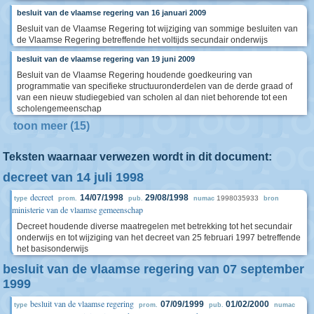
besluit van de vlaamse regering van 16 januari 2009
Besluit van de Vlaamse Regering tot wijziging van sommige besluiten van
de Vlaamse Regering betreffende het voltijds secundair onderwijs
besluit van de vlaamse regering van 19 juni 2009
Besluit van de Vlaamse Regering houdende goedkeuring van
programmatie van specifieke structuuronderdelen van de derde graad of
van een nieuw studiegebied van scholen al dan niet behorende tot een
scholengemeenschap
toon meer (15)
Teksten waarnaar verwezen wordt in dit document:
decreet van 14 juli 1998
decreet
14/07/1998
29/08/1998
1998035933
type
prom.
pub.
numac
bron
ministerie van de vlaamse gemeenschap
Decreet houdende diverse maatregelen met betrekking tot het secundair
onderwijs en tot wijziging van het decreet van 25 februari 1997 betreffende
het basisonderwijs
besluit van de vlaamse regering van 07 september
1999
besluit van de vlaamse regering
07/09/1999
01/02/2000
type
prom.
pub.
numac