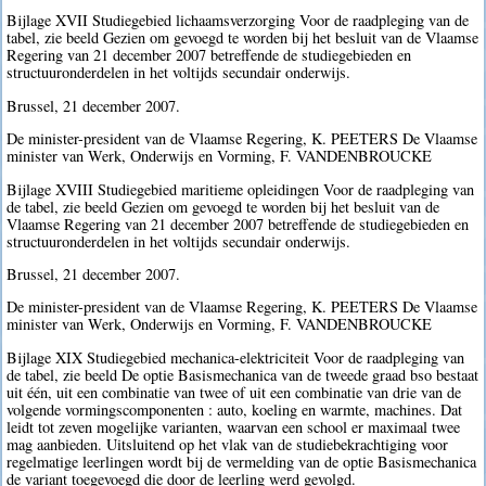
Bijlage XVII Studiegebied lichaamsverzorging Voor de raadpleging van de
tabel, zie beeld Gezien om gevoegd te worden bij het besluit van de Vlaamse
Regering van 21 december 2007 betreffende de studiegebieden en
structuuronderdelen in het voltijds secundair onderwijs.
Brussel, 21 december 2007.
De minister-president van de Vlaamse Regering, K. PEETERS De Vlaamse
minister van Werk, Onderwijs en Vorming, F. VANDENBROUCKE
Bijlage XVIII Studiegebied maritieme opleidingen Voor de raadpleging van
de tabel, zie beeld Gezien om gevoegd te worden bij het besluit van de
Vlaamse Regering van 21 december 2007 betreffende de studiegebieden en
structuuronderdelen in het voltijds secundair onderwijs.
Brussel, 21 december 2007.
De minister-president van de Vlaamse Regering, K. PEETERS De Vlaamse
minister van Werk, Onderwijs en Vorming, F. VANDENBROUCKE
Bijlage XIX Studiegebied mechanica-elektriciteit Voor de raadpleging van
de tabel, zie beeld De optie Basismechanica van de tweede graad bso bestaat
uit één, uit een combinatie van twee of uit een combinatie van drie van de
volgende vormingscomponenten : auto, koeling en warmte, machines. Dat
leidt tot zeven mogelijke varianten, waarvan een school er maximaal twee
mag aanbieden. Uitsluitend op het vlak van de studiebekrachtiging voor
regelmatige leerlingen wordt bij de vermelding van de optie Basismechanica
de variant toegevoegd die door de leerling werd gevolgd.