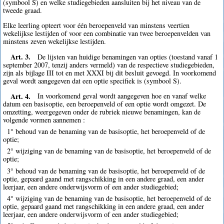
(symbool S) en welke studiegebieden aansluiten bij het niveau van de
tweede graad.
Elke leerling opteert voor één beroepenveld van minstens veertien
wekelijkse lestijden of voor een combinatie van twee beroepenvelden van
minstens zeven wekelijkse lestijden.
Art. 3.
De lijsten van huidige benamingen van opties (toestand vanaf 1
september 2007, tenzij anders vermeld) van de respectieve studiegebieden,
zijn als bijlage III tot en met XXXI bij dit besluit gevoegd. In voorkomend
geval wordt aangegeven dat een optie specifiek is (symbool S).
Art. 4.
In voorkomend geval wordt aangegeven hoe en vanaf welke
datum een basisoptie, een beroepenveld of een optie wordt omgezet. De
omzetting, weergegeven onder de rubriek nieuwe benamingen, kan de
volgende vormen aannemen :
1° behoud van de benaming van de basisoptie, het beroepenveld of de
optie;
2° wijziging van de benaming van de basisoptie, het beroepenveld of de
optie;
3° behoud van de benaming van de basisoptie, het beroepenveld of de
optie, gepaard gaand met rangschikking in een andere graad, een ander
leerjaar, een andere onderwijsvorm of een ander studiegebied;
4° wijziging van de benaming van de basisoptie, het beroepenveld of de
optie, gepaard gaand met rangschikking in een andere graad, een ander
leerjaar, een andere onderwijsvorm of een ander studiegebied;