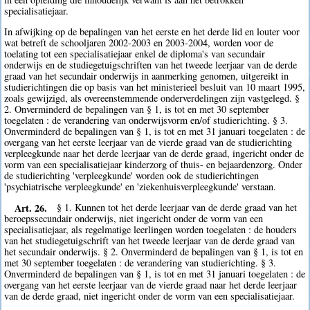
specialisatiejaar.
In afwijking op de bepalingen van het eerste en het derde lid en louter voor
wat betreft de schooljaren 2002-2003 en 2003-2004, worden voor de
toelating tot een specialisatiejaar enkel de diploma's van secundair
onderwijs en de studiegetuigschriften van het tweede leerjaar van de derde
graad van het secundair onderwijs in aanmerking genomen, uitgereikt in
studierichtingen die op basis van het ministerieel besluit van 10 maart 1995,
zoals gewijzigd, als overeenstemmende onderverdelingen zijn vastgelegd. §
2. Onverminderd de bepalingen van § 1, is tot en met 30 september
toegelaten : de verandering van onderwijsvorm en/of studierichting. § 3.
Onverminderd de bepalingen van § 1, is tot en met 31 januari toegelaten : de
overgang van het eerste leerjaar van de vierde graad van de studierichting
verpleegkunde naar het derde leerjaar van de derde graad, ingericht onder de
vorm van een specialisatiejaar kinderzorg of thuis- en bejaardenzorg. Onder
de studierichting 'verpleegkunde' worden ook de studierichtingen
'psychiatrische verpleegkunde' en 'ziekenhuisverpleegkunde' verstaan.
Art. 26.
§ 1. Kunnen tot het derde leerjaar van de derde graad van het
beroepssecundair onderwijs, niet ingericht onder de vorm van een
specialisatiejaar, als regelmatige leerlingen worden toegelaten : de houders
van het studiegetuigschrift van het tweede leerjaar van de derde graad van
het secundair onderwijs. § 2. Onverminderd de bepalingen van § 1, is tot en
met 30 september toegelaten : de verandering van studierichting. § 3.
Onverminderd de bepalingen van § 1, is tot en met 31 januari toegelaten : de
overgang van het eerste leerjaar van de vierde graad naar het derde leerjaar
van de derde graad, niet ingericht onder de vorm van een specialisatiejaar.