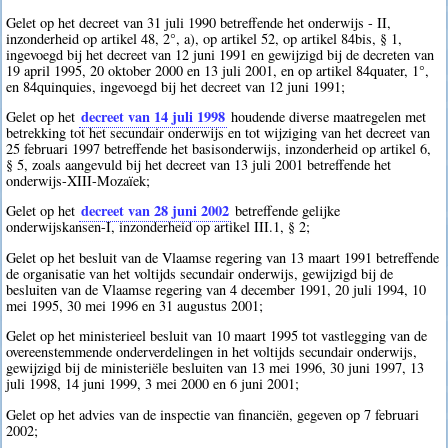
Gelet op het decreet van 31 juli 1990 betreffende het onderwijs - II,
inzonderheid op artikel 48, 2°, a), op artikel 52, op artikel 84bis, § 1,
ingevoegd bij het decreet van 12 juni 1991 en gewijzigd bij de decreten van
19 april 1995, 20 oktober 2000 en 13 juli 2001, en op artikel 84quater, 1°,
en 84quinquies, ingevoegd bij het decreet van 12 juni 1991;
decreet van 14 juli 1998
Gelet op het
houdende diverse maatregelen met
betrekking tot het secundair onderwijs en tot wijziging van het decreet van
25 februari 1997 betreffende het basisonderwijs, inzonderheid op artikel 6,
§ 5, zoals aangevuld bij het decreet van 13 juli 2001 betreffende het
onderwijs-XIII-Mozaïek;
decreet van 28 juni 2002
Gelet op het
betreffende gelijke
onderwijskansen-I, inzonderheid op artikel III.1, § 2;
Gelet op het besluit van de Vlaamse regering van 13 maart 1991 betreffende
de organisatie van het voltijds secundair onderwijs, gewijzigd bij de
besluiten van de Vlaamse regering van 4 december 1991, 20 juli 1994, 10
mei 1995, 30 mei 1996 en 31 augustus 2001;
Gelet op het ministerieel besluit van 10 maart 1995 tot vastlegging van de
overeenstemmende onderverdelingen in het voltijds secundair onderwijs,
gewijzigd bij de ministeriële besluiten van 13 mei 1996, 30 juni 1997, 13
juli 1998, 14 juni 1999, 3 mei 2000 en 6 juni 2001;
Gelet op het advies van de inspectie van financiën, gegeven op 7 februari
2002;