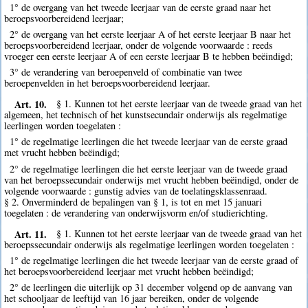
1° de overgang van het tweede leerjaar van de eerste graad naar het
beroepsvoorbereidend leerjaar;
2° de overgang van het eerste leerjaar A of het eerste leerjaar B naar het
beroepsvoorbereidend leerjaar, onder de volgende voorwaarde : reeds
vroeger een eerste leerjaar A of een eerste leerjaar B te hebben beëindigd;
3° de verandering van beroepenveld of combinatie van twee
beroepenvelden in het beroepsvoorbereidend leerjaar.
Art. 10.
§ 1. Kunnen tot het eerste leerjaar van de tweede graad van het
algemeen, het technisch of het kunstsecundair onderwijs als regelmatige
leerlingen worden toegelaten :
1° de regelmatige leerlingen die het tweede leerjaar van de eerste graad
met vrucht hebben beëindigd;
2° de regelmatige leerlingen die het eerste leerjaar van de tweede graad
van het beroepssecundair onderwijs met vrucht hebben beëindigd, onder de
volgende voorwaarde : gunstig advies van de toelatingsklassenraad.
§ 2. Onverminderd de bepalingen van § 1, is tot en met 15 januari
toegelaten : de verandering van onderwijsvorm en/of studierichting.
Art. 11.
§ 1. Kunnen tot het eerste leerjaar van de tweede graad van het
beroepssecundair onderwijs als regelmatige leerlingen worden toegelaten :
1° de regelmatige leerlingen die het tweede leerjaar van de eerste graad of
het beroepsvoorbereidend leerjaar met vrucht hebben beëindigd;
2° de leerlingen die uiterlijk op 31 december volgend op de aanvang van
het schooljaar de leeftijd van 16 jaar bereiken, onder de volgende