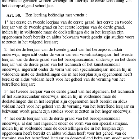
individuele gevallen worden verlengd tot uiterlijk de eerste schooldag van
het daaropvolgend schooljaar.
Art. 38.
Een leerling beëindigt met vrucht :
1° het eerste en tweede leerjaar van de eerste graad, het eerste en tweede
leerjaar van de tweede graad en het eerste leerjaar van de derde graad,
indien hij in voldoende mate de doelstellingen die in het leerplan zijn
opgenomen heeft bereikt en aldus bekwaam wordt geacht zijn studies voort
te zetten in het volgend leerjaar;
2° het derde leerjaar van de tweede graad van het beroepssecundair
onderwijs, ingericht onder de vorm van een vervolmakingsjaar, het tweede
leerjaar van de derde graad van het beroepssecundair onderwijs en het derde
leerjaar van de derde graad van het technisch of het kunstsecundair
onderwijs, ingericht onder de vorm van een specialisatiejaar, indien hij in
voldoende mate de doelstellingen die in het leerplan zijn opgenomen heeft
bereikt en aldus voldaan heeft voor het geheel van de vorming van het
betreffend leerjaar;
3° het tweede leerjaar van de derde graad van het algemeen, het technisch
of het kunstsecundair onderwijs, indien hij in voldoende mate de
doelstellingen die in het leerplan zijn opgenomen heeft bereikt en aldus
voldaan heeft voor het geheel van de vorming van het betreffend leerjaar en
bekwaam wordt geacht zijn studies voort te zetten in het hoger onderwijs;
4° het derde leerjaar van de derde graad van het beroepssecundair
onderwijs, al dan niet ingericht onder de vorm van een specialisatiejaar,
indien hij in voldoende mate de doelstellingen die in het leerplan zijn
opgenomen heeft bereikt en aldus voldaan heeft voor het geheel van de
vorming van het betreffend leerjaar en desgevallend bekwaam wordt geacht