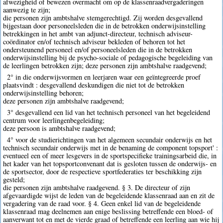
afwezigheid of bewezen overmacht om op de klassenraadvergaderingen
aanwezig te zijn;
die personen zijn ambtshalve stemgerechtigd. Zij worden desgevallend
bijgestaan door personeelsleden die in de betrokken onderwijsinstelling
betrekkingen in het ambt van adjunct-directeur, technisch adviseur-
coördinator en/of technisch adviseur bekleden of behoren tot het
ondersteunend personeel en/of personeelsleden die in de betrokken
onderwijsinstelling bij de psycho-sociale of pedagogische begeleiding van
de leerlingen betrokken zijn; deze personen zijn ambtshalve raadgevend;
2° in die onderwijsvormen en leerjaren waar een geïntegreerde proef
plaatsvindt : desgevallend deskundigen die niet tot de betrokken
onderwijsinstelling behoren;
deze personen zijn ambtshalve raadgevend;
3° desgevallend een lid van het technisch personeel van het begeleidend
centrum voor leerlingenbegeleiding;
deze persoon is ambtshalve raadgevend;
4° voor de studierichtingen van het algemeen secundair onderwijs en het
technisch secundair onderwijs met in de benaming de component topsport' :
eventueel een of meer lesgevers in de sportspecifieke trainingsarbeid die, in
het kader van het topsportconvenant dat is gesloten tussen de onderwijs- en
de sportsector, door de respectieve sportfederaties ter beschikking zijn
gesteld;
die personen zijn ambtshalve raadgevend. § 3. De directeur of zijn
afgevaardigde wijst de leden van de begeleidende klassenraad aan en zit de
vergadering van de raad voor. § 4. Geen enkel lid van de begeleidende
klassenraad mag deelnemen aan enige beslissing betreffende een bloed- of
aanverwant tot en met de vierde graad of betreffende een leerling aan wie hij