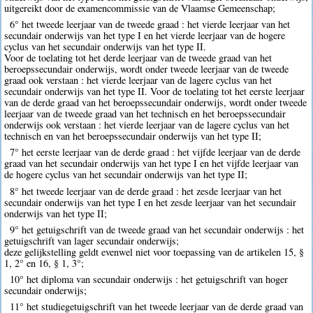
uitgereikt door de examencommissie van de Vlaamse Gemeenschap;
6° het tweede leerjaar van de tweede graad : het vierde leerjaar van het
secundair onderwijs van het type I en het vierde leerjaar van de hogere
cyclus van het secundair onderwijs van het type II.
Voor de toelating tot het derde leerjaar van de tweede graad van het
beroepssecundair onderwijs, wordt onder tweede leerjaar van de tweede
graad ook verstaan : het vierde leerjaar van de lagere cyclus van het
secundair onderwijs van het type II. Voor de toelating tot het eerste leerjaar
van de derde graad van het beroepssecundair onderwijs, wordt onder tweede
leerjaar van de tweede graad van het technisch en het beroepssecundair
onderwijs ook verstaan : het vierde leerjaar van de lagere cyclus van het
technisch en van het beroepssecundair onderwijs van het type II;
7° het eerste leerjaar van de derde graad : het vijfde leerjaar van de derde
graad van het secundair onderwijs van het type I en het vijfde leerjaar van
de hogere cyclus van het secundair onderwijs van het type II;
8° het tweede leerjaar van de derde graad : het zesde leerjaar van het
secundair onderwijs van het type I en het zesde leerjaar van het secundair
onderwijs van het type II;
9° het getuigschrift van de tweede graad van het secundair onderwijs : het
getuigschrift van lager secundair onderwijs;
deze gelijkstelling geldt evenwel niet voor toepassing van de artikelen 15, §
1, 2° en 16, § 1, 3°;
10° het diploma van secundair onderwijs : het getuigschrift van hoger
secundair onderwijs;
11° het studiegetuigschrift van het tweede leerjaar van de derde graad van