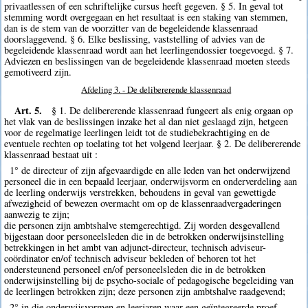
privaatlessen of een schriftelijke cursus heeft gegeven. § 5. In geval tot
stemming wordt overgegaan en het resultaat is een staking van stemmen,
dan is de stem van de voorzitter van de begeleidende klassenraad
doorslaggevend. § 6. Elke beslissing, vaststelling of advies van de
begeleidende klassenraad wordt aan het leerlingendossier toegevoegd. § 7.
Adviezen en beslissingen van de begeleidende klassenraad moeten steeds
gemotiveerd zijn.
Afdeling 3. - De delibererende klassenraad
Art. 5.
§ 1. De delibererende klassenraad fungeert als enig orgaan op
het vlak van de beslissingen inzake het al dan niet geslaagd zijn, hetgeen
voor de regelmatige leerlingen leidt tot de studiebekrachtiging en de
eventuele rechten op toelating tot het volgend leerjaar. § 2. De delibererende
klassenraad bestaat uit :
1° de directeur of zijn afgevaardigde en alle leden van het onderwijzend
personeel die in een bepaald leerjaar, onderwijsvorm en onderverdeling aan
de leerling onderwijs verstrekken, behoudens in geval van gewettigde
afwezigheid of bewezen overmacht om op de klassenraadvergaderingen
aanwezig te zijn;
die personen zijn ambtshalve stemgerechtigd. Zij worden desgevallend
bijgestaan door personeelsleden die in de betrokken onderwijsinstelling
betrekkingen in het ambt van adjunct-directeur, technisch adviseur-
coördinator en/of technisch adviseur bekleden of behoren tot het
ondersteunend personeel en/of personeelsleden die in de betrokken
onderwijsinstelling bij de psycho-sociale of pedagogische begeleiding van
de leerlingen betrokken zijn; deze personen zijn ambtshalve raadgevend;
2° in die onderwijsvormen en leerjaren waar een geïntegreerde proef