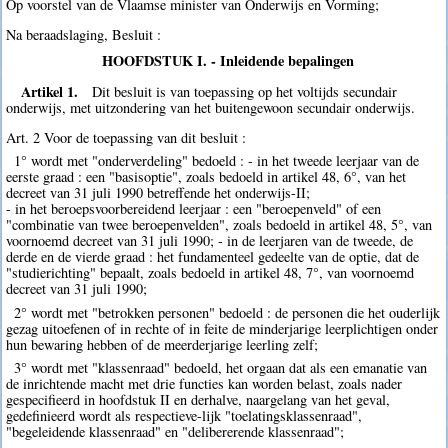
Op voorstel van de Vlaamse minister van Onderwijs en Vorming;
Na beraadslaging, Besluit :
HOOFDSTUK I. - Inleidende bepalingen
Artikel 1.
Dit besluit is van toepassing op het voltijds secundair
onderwijs, met uitzondering van het buitengewoon secundair onderwijs.
Art. 2 Voor de toepassing van dit besluit :
1° wordt met "onderverdeling" bedoeld : - in het tweede leerjaar van de
eerste graad : een "basisoptie", zoals bedoeld in artikel 48, 6°, van het
decreet van 31 juli 1990 betreffende het onderwijs-II;
- in het beroepsvoorbereidend leerjaar : een "beroepenveld" of een
"combinatie van twee beroepenvelden", zoals bedoeld in artikel 48, 5°, van
voornoemd decreet van 31 juli 1990; - in de leerjaren van de tweede, de
derde en de vierde graad : het fundamenteel gedeelte van de optie, dat de
"studierichting" bepaalt, zoals bedoeld in artikel 48, 7°, van voornoemd
decreet van 31 juli 1990;
2° wordt met "betrokken personen" bedoeld : de personen die het ouderlijk
gezag uitoefenen of in rechte of in feite de minderjarige leerplichtigen onder
hun bewaring hebben of de meerderjarige leerling zelf;
3° wordt met "klassenraad" bedoeld, het orgaan dat als een emanatie van
de inrichtende macht met drie functies kan worden belast, zoals nader
gespecifieerd in hoofdstuk II en derhalve, naargelang van het geval,
gedefinieerd wordt als respectieve-lijk "toelatingsklassenraad",
"begeleidende klassenraad" en "delibererende klassenraad";