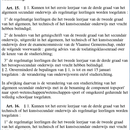
Art. 15.
§ 1. Kunnen tot het eerste leerjaar van de derde graad van het
algemeen secundair onderwijs als regelmatige leerlingen worden toegelaten :
1° de regelmatige leerlingen die het tweede leerjaar van de tweede graad
van het algemeen, het technisch of het kunstsecundair onderwijs met vrucht
hebben beëindigd;
2° de houders van het getuigschrift van de tweede graad van het secundair
onderwijs, uitgereikt in het algemeen, het technisch of het kunstsecundair
onderwijs door de examencommissie van de Vlaamse Gemeenschap, onder
de volgende voorwaarde : gunstig advies van de toelatingsklassenraad over
de keuze van de studierichting;
3° de regelmatige leerlingen die het tweede leerjaar van de derde graad van
het beroepssecundair onderwijs met vrucht hebben beëindigd.
§ 2. Onverminderd de bepalingen van § 1, is tot en met 15 januari
toegelaten : de verandering van onderwijsvorm en/of studierichting.
In afwijking daarvan is de verandering van een studierichting van het
algemeen secundair onderwijs met in de benaming de component topsport'
naar sport-wetenschappen/wetenschappen-sport of omgekeerd gedurende het
volledig schooljaar toegelaten.
Art. 16.
§ 1. Kunnen tot het eerste leerjaar van de derde graad van het
technisch of het kunstsecundair onderwijs als regelmatige leerlingen worden
toegelaten :
1° de regelmatige leerlingen die het tweede leerjaar van de tweede graad
van het algemeen, het technisch of het kunstsecundair onderwijs met vrucht