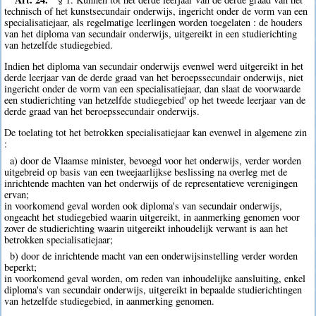
technisch of het kunstsecundair onderwijs, ingericht onder de vorm van een
specialisatiejaar, als regelmatige leerlingen worden toegelaten : de houders
van het diploma van secundair onderwijs, uitgereikt in een studierichting
van hetzelfde studiegebied.
Indien het diploma van secundair onderwijs evenwel werd uitgereikt in het
derde leerjaar van de derde graad van het beroepssecundair onderwijs, niet
ingericht onder de vorm van een specialisatiejaar, dan slaat de voorwaarde
een studierichting van hetzelfde studiegebied' op het tweede leerjaar van de
derde graad van het beroepssecundair onderwijs.
De toelating tot het betrokken specialisatiejaar kan evenwel in algemene zin
:
a) door de Vlaamse minister, bevoegd voor het onderwijs, verder worden
uitgebreid op basis van een tweejaarlijkse beslissing na overleg met de
inrichtende machten van het onderwijs of de representatieve verenigingen
ervan;
in voorkomend geval worden ook diploma's van secundair onderwijs,
ongeacht het studiegebied waarin uitgereikt, in aanmerking genomen voor
zover de studierichting waarin uitgereikt inhoudelijk verwant is aan het
betrokken specialisatiejaar;
b) door de inrichtende macht van een onderwijsinstelling verder worden
beperkt;
in voorkomend geval worden, om reden van inhoudelijke aansluiting, enkel
diploma's van secundair onderwijs, uitgereikt in bepaalde studierichtingen
van hetzelfde studiegebied, in aanmerking genomen.