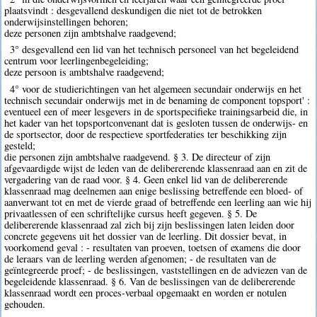
plaatsvindt : desgevallend deskundigen die niet tot de betrokken
onderwijsinstellingen behoren;
deze personen zijn ambtshalve raadgevend;
3° desgevallend een lid van het technisch personeel van het begeleidend
centrum voor leerlingenbegeleiding;
deze persoon is ambtshalve raadgevend;
4° voor de studierichtingen van het algemeen secundair onderwijs en het
technisch secundair onderwijs met in de benaming de component topsport' :
eventueel een of meer lesgevers in de sportspecifieke trainingsarbeid die, in
het kader van het topsportconvenant dat is gesloten tussen de onderwijs- en
de sportsector, door de respectieve sportfederaties ter beschikking zijn
gesteld;
die personen zijn ambtshalve raadgevend. § 3. De directeur of zijn
afgevaardigde wijst de leden van de delibererende klassenraad aan en zit de
vergadering van de raad voor. § 4. Geen enkel lid van de delibererende
klassenraad mag deelnemen aan enige beslissing betreffende een bloed- of
aanverwant tot en met de vierde graad of betreffende een leerling aan wie hij
privaatlessen of een schriftelijke cursus heeft gegeven. § 5. De
delibererende klassenraad zal zich bij zijn beslissingen laten leiden door
concrete gegevens uit het dossier van de leerling. Dit dossier bevat, in
voorkomend geval : - resultaten van proeven, toetsen of examens die door
de leraars van de leerling werden afgenomen; - de resultaten van de
geïntegreerde proef; - de beslissingen, vaststellingen en de adviezen van de
begeleidende klassenraad. § 6. Van de beslissingen van de delibererende
klassenraad wordt een proces-verbaal opgemaakt en worden er notulen
gehouden.