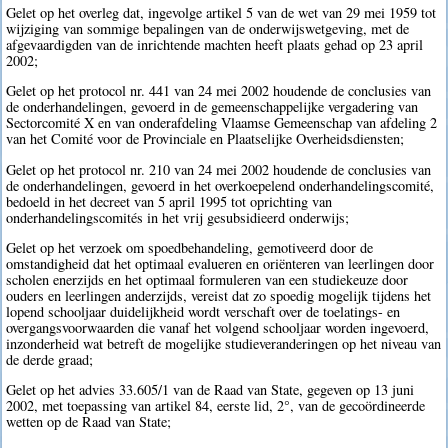
Gelet op het overleg dat, ingevolge artikel 5 van de wet van 29 mei 1959 tot
wijziging van sommige bepalingen van de onderwijswetgeving, met de
afgevaardigden van de inrichtende machten heeft plaats gehad op 23 april
2002;
Gelet op het protocol nr. 441 van 24 mei 2002 houdende de conclusies van
de onderhandelingen, gevoerd in de gemeenschappelijke vergadering van
Sectorcomité X en van onderafdeling Vlaamse Gemeenschap van afdeling 2
van het Comité voor de Provinciale en Plaatselijke Overheidsdiensten;
Gelet op het protocol nr. 210 van 24 mei 2002 houdende de conclusies van
de onderhandelingen, gevoerd in het overkoepelend onderhandelingscomité,
bedoeld in het decreet van 5 april 1995 tot oprichting van
onderhandelingscomités in het vrij gesubsidieerd onderwijs;
Gelet op het verzoek om spoedbehandeling, gemotiveerd door de
omstandigheid dat het optimaal evalueren en oriënteren van leerlingen door
scholen enerzijds en het optimaal formuleren van een studiekeuze door
ouders en leerlingen anderzijds, vereist dat zo spoedig mogelijk tijdens het
lopend schooljaar duidelijkheid wordt verschaft over de toelatings- en
overgangsvoorwaarden die vanaf het volgend schooljaar worden ingevoerd,
inzonderheid wat betreft de mogelijke studieveranderingen op het niveau van
de derde graad;
Gelet op het advies 33.605/1 van de Raad van State, gegeven op 13 juni
2002, met toepassing van artikel 84, eerste lid, 2°, van de gecoördineerde
wetten op de Raad van State;