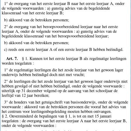
1° de overgang van het eerste leerjaar B naar het eerste leerjaar A, onder
de volgende voorwaarden : a) gunstig advies van de begeleidende
klassenraad van het eerste leerjaar B;
b) akkoord van de betrokken personen;
2° de overgang van het beroepsvoorbereidend leerjaar naar het eerste
leerjaar A, onder de volgende voorwaarden : a) gunstig advies van de
begeleidende klassenraad van het beroepsvoorbereidend leerjaar;
b) akkoord van de betrokken personen;
c) reeds een eerste leerjaar A of een eerste leerjaar B hebben beëindigd.
Art. 7.
§ 1. Kunnen tot het eerste leerjaar B als regelmatige leerlingen
worden toegelaten :
1° de regelmatige leerlingen die het zesde leerjaar van het gewoon lager
onderwijs hebben beëindigd doch niet met vrucht;
2° de leerlingen die het zesde leerjaar van het gewoon lager onderwijs niet
hebben gevolgd of niet hebben beëindigd, onder de volgende voorwaarde :
uiterlijk op 31 december volgend op de aanvang van het schooljaar de
leeftijd van 12 jaar bereiken;
3° de houders van het getuigschrift van basisonderwijs, onder de volgende
voorwaarde : akkoord van de betrokken personen die vooraf het advies van
het centrum voor leerlingenbegeleiding moeten hebben ontvangen.
§ 2. Onverminderd de bepalingen van § 1, is tot en met 15 januari
toegelaten : de overgang van het eerste leerjaar A naar het eerste leerjaar B,
onder de volgende voorwaarden :