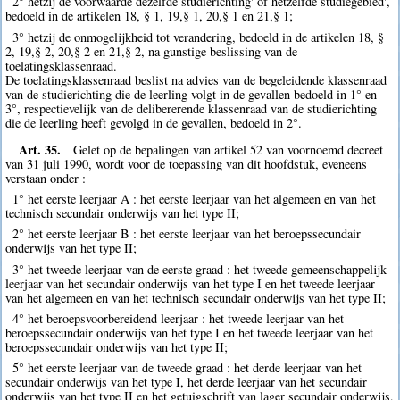
2° hetzij de voorwaarde dezelfde studierichting' of hetzelfde studiegebied',
bedoeld in de artikelen 18, § 1, 19,§ 1, 20,§ 1 en 21,§ 1;
3° hetzij de onmogelijkheid tot verandering, bedoeld in de artikelen 18, §
2, 19,§ 2, 20,§ 2 en 21,§ 2, na gunstige beslissing van de
toelatingsklassenraad.
De toelatingsklassenraad beslist na advies van de begeleidende klassenraad
van de studierichting die de leerling volgt in de gevallen bedoeld in 1° en
3°, respectievelijk van de delibererende klassenraad van de studierichting
die de leerling heeft gevolgd in de gevallen, bedoeld in 2°.
Art. 35.
Gelet op de bepalingen van artikel 52 van voornoemd decreet
van 31 juli 1990, wordt voor de toepassing van dit hoofdstuk, eveneens
verstaan onder :
1° het eerste leerjaar A : het eerste leerjaar van het algemeen en van het
technisch secundair onderwijs van het type II;
2° het eerste leerjaar B : het eerste leerjaar van het beroepssecundair
onderwijs van het type II;
3° het tweede leerjaar van de eerste graad : het tweede gemeenschappelijk
leerjaar van het secundair onderwijs van het type I en het tweede leerjaar
van het algemeen en van het technisch secundair onderwijs van het type II;
4° het beroepsvoorbereidend leerjaar : het tweede leerjaar van het
beroepssecundair onderwijs van het type I en het tweede leerjaar van het
beroepssecundair onderwijs van het type II;
5° het eerste leerjaar van de tweede graad : het derde leerjaar van het
secundair onderwijs van het type I, het derde leerjaar van het secundair
onderwijs van het type II en het getuigschrift van lager secundair onderwijs,