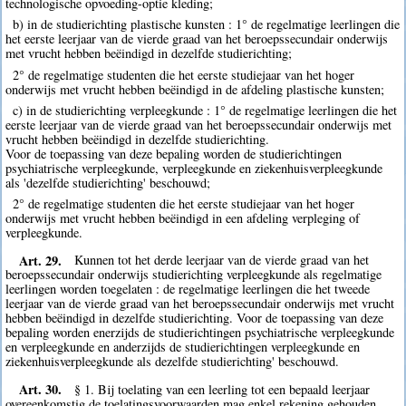
technologische opvoeding-optie kleding;
b) in de studierichting plastische kunsten : 1° de regelmatige leerlingen die
het eerste leerjaar van de vierde graad van het beroepssecundair onderwijs
met vrucht hebben beëindigd in dezelfde studierichting;
2° de regelmatige studenten die het eerste studiejaar van het hoger
onderwijs met vrucht hebben beëindigd in de afdeling plastische kunsten;
c) in de studierichting verpleegkunde : 1° de regelmatige leerlingen die het
eerste leerjaar van de vierde graad van het beroepssecundair onderwijs met
vrucht hebben beëindigd in dezelfde studierichting.
Voor de toepassing van deze bepaling worden de studierichtingen
psychiatrische verpleegkunde, verpleegkunde en ziekenhuisverpleegkunde
als 'dezelfde studierichting' beschouwd;
2° de regelmatige studenten die het eerste studiejaar van het hoger
onderwijs met vrucht hebben beëindigd in een afdeling verpleging of
verpleegkunde.
Art. 29.
Kunnen tot het derde leerjaar van de vierde graad van het
beroepssecundair onderwijs studierichting verpleegkunde als regelmatige
leerlingen worden toegelaten : de regelmatige leerlingen die het tweede
leerjaar van de vierde graad van het beroepssecundair onderwijs met vrucht
hebben beëindigd in dezelfde studierichting. Voor de toepassing van deze
bepaling worden enerzijds de studierichtingen psychiatrische verpleegkunde
en verpleegkunde en anderzijds de studierichtingen verpleegkunde en
ziekenhuisverpleegkunde als dezelfde studierichting' beschouwd.
Art. 30.
§ 1. Bij toelating van een leerling tot een bepaald leerjaar
overeenkomstig de toelatingsvoorwaarden mag enkel rekening gehouden