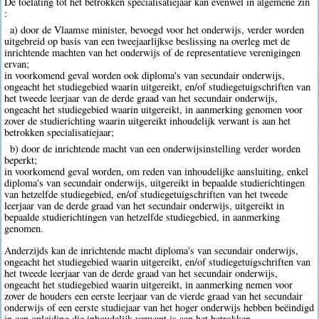
De toelating tot het betrokken specialisatiejaar kan evenwel in algemene zin
:
a) door de Vlaamse minister, bevoegd voor het onderwijs, verder worden
uitgebreid op basis van een tweejaarlijkse beslissing na overleg met de
inrichtende machten van het onderwijs of de representatieve verenigingen
ervan;
in voorkomend geval worden ook diploma's van secundair onderwijs,
ongeacht het studiegebied waarin uitgereikt, en/of studiegetuigschriften van
het tweede leerjaar van de derde graad van het secundair onderwijs,
ongeacht het studiegebied waarin uitgereikt, in aanmerking genomen voor
zover de studierichting waarin uitgereikt inhoudelijk verwant is aan het
betrokken specialisatiejaar;
b) door de inrichtende macht van een onderwijsinstelling verder worden
beperkt;
in voorkomend geval worden, om reden van inhoudelijke aansluiting, enkel
diploma's van secundair onderwijs, uitgereikt in bepaalde studierichtingen
van hetzelfde studiegebied, en/of studiegetuigschriften van het tweede
leerjaar van de derde graad van het secundair onderwijs, uitgereikt in
bepaalde studierichtingen van hetzelfde studiegebied, in aanmerking
genomen.
Anderzijds kan de inrichtende macht diploma's van secundair onderwijs,
ongeacht het studiegebied waarin uitgereikt, en/of studiegetuigschriften van
het tweede leerjaar van de derde graad van het secundair onderwijs,
ongeacht het studiegebied waarin uitgereikt, in aanmerking nemen voor
zover de houders een eerste leerjaar van de vierde graad van het secundair
onderwijs of een eerste studiejaar van het hoger onderwijs hebben beëindigd
in een opleiding die inhoudelijk verwant is aan het betrokken