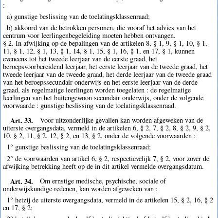
:
a) gunstige beslissing van de toelatingsklassenraad;
b) akkoord van de betrokken personen, die vooraf het advies van het
centrum voor leerlingenbegeleiding moeten hebben ontvangen.
§ 2. In afwijking op de bepalingen van de artikelen 8, § 1, 9, § 1, 10, § 1,
11, § 1, 12, § 1, 13, § 1, 14, § 1, 15, § 1, 16, § 1, en 17, § 1, kunnen
eveneens tot het tweede leerjaar van de eerste graad, het
beroepsvoorbereidend leerjaar, het eerste leerjaar van de tweede graad, het
tweede leerjaar van de tweede graad, het derde leerjaar van de tweede graad
van het beroepssecundair onderwijs en het eerste leerjaar van de derde
graad, als regelmatige leerlingen worden toegelaten : de regelmatige
leerlingen van het buitengewoon secundair onderwijs, onder de volgende
voorwaarde : gunstige beslissing van de toelatingsklassenraad.
Art. 33.
Voor uitzonderlijke gevallen kan worden afgeweken van de
uiterste overgangsdata, vermeld in de artikelen 6, § 2, 7, § 2, 8, § 2, 9, § 2,
10, § 2, 11, § 2, 12, § 2, en 13, § 2, onder de volgende voorwaarden :
1° gunstige beslissing van de toelatingsklassenraad;
2° de voorwaarden van artikel 6, § 2, respectievelijk 7, § 2, voor zover de
afwijking betrekking heeft op de in dit artikel vermelde overgangsdatum.
Art. 34.
Om ernstige medische, psychische, sociale of
onderwijskundige redenen, kan worden afgeweken van :
1° hetzij de uiterste overgangsdata, vermeld in de artikelen 15, § 2, 16, § 2
en 17, § 2;