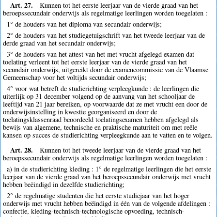
Art. 27.
Kunnen tot het eerste leerjaar van de vierde graad van het
beroepssecundair onderwijs als regelmatige leerlingen worden toegelaten :
1° de houders van het diploma van secundair onderwijs;
2° de houders van het studiegetuigschrift van het tweede leerjaar van de
derde graad van het secundair onderwijs;
3° de houders van het attest van het met vrucht afgelegd examen dat
toelating verleent tot het eerste leerjaar van de vierde graad van het
secundair onderwijs, uitgereikt door de examencommissie van de Vlaamse
Gemeenschap voor het voltijds secundair onderwijs;
4° voor wat betreft de studierichting verpleegkunde : de leerlingen die
uiterlijk op 31 december volgend op de aanvang van het schooljaar de
leeftijd van 21 jaar bereiken, op voorwaarde dat ze met vrucht een door de
onderwijsinstelling in kwestie georganiseerd en door de
toelatingsklassenraad beoordeeld toelatingsexamen hebben afgelegd als
bewijs van algemene, technische en praktische maturiteit om met reële
kansen op succes de studierichting verpleegkunde aan te vatten en te volgen.
Art. 28.
Kunnen tot het tweede leerjaar van de vierde graad van het
beroepssecundair onderwijs als regelmatige leerlingen worden toegelaten :
a) in de studierichting kleding : 1° de regelmatige leerlingen die het eerste
leerjaar van de vierde graad van het beroepssecundair onderwijs met vrucht
hebben beëindigd in dezelfde studierichting;
2° de regelmatige studenten die het eerste studiejaar van het hoger
onderwijs met vrucht hebben beëindigd in één van de volgende afdelingen :
confectie, kleding-technisch-technologische opvoeding, technisch-