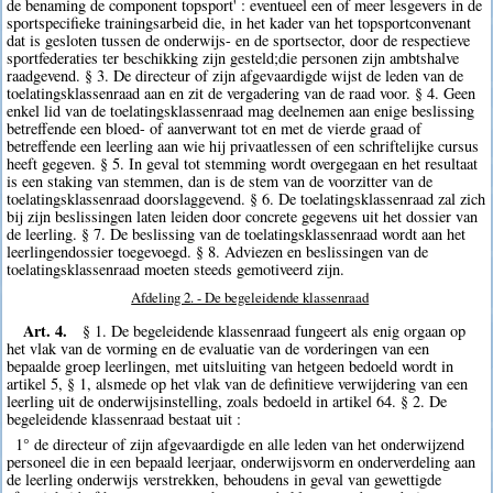
de benaming de component topsport' : eventueel een of meer lesgevers in de
sportspecifieke trainingsarbeid die, in het kader van het topsportconvenant
dat is gesloten tussen de onderwijs- en de sportsector, door de respectieve
sportfederaties ter beschikking zijn gesteld;die personen zijn ambtshalve
raadgevend. § 3. De directeur of zijn afgevaardigde wijst de leden van de
toelatingsklassenraad aan en zit de vergadering van de raad voor. § 4. Geen
enkel lid van de toelatingsklassenraad mag deelnemen aan enige beslissing
betreffende een bloed- of aanverwant tot en met de vierde graad of
betreffende een leerling aan wie hij privaatlessen of een schriftelijke cursus
heeft gegeven. § 5. In geval tot stemming wordt overgegaan en het resultaat
is een staking van stemmen, dan is de stem van de voorzitter van de
toelatingsklassenraad doorslaggevend. § 6. De toelatingsklassenraad zal zich
bij zijn beslissingen laten leiden door concrete gegevens uit het dossier van
de leerling. § 7. De beslissing van de toelatingsklassenraad wordt aan het
leerlingendossier toegevoegd. § 8. Adviezen en beslissingen van de
toelatingsklassenraad moeten steeds gemotiveerd zijn.
Afdeling 2. - De begeleidende klassenraad
Art. 4.
§ 1. De begeleidende klassenraad fungeert als enig orgaan op
het vlak van de vorming en de evaluatie van de vorderingen van een
bepaalde groep leerlingen, met uitsluiting van hetgeen bedoeld wordt in
artikel 5, § 1, alsmede op het vlak van de definitieve verwijdering van een
leerling uit de onderwijsinstelling, zoals bedoeld in artikel 64. § 2. De
begeleidende klassenraad bestaat uit :
1° de directeur of zijn afgevaardigde en alle leden van het onderwijzend
personeel die in een bepaald leerjaar, onderwijsvorm en onderverdeling aan
de leerling onderwijs verstrekken, behoudens in geval van gewettigde