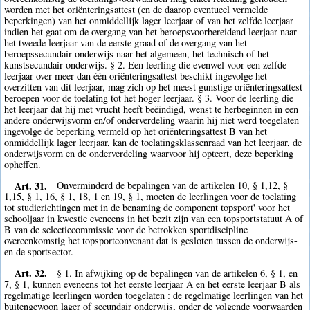
worden met het oriënteringsattest (en de daarop eventueel vermelde
beperkingen) van het onmiddellijk lager leerjaar of van het zelfde leerjaar
indien het gaat om de overgang van het beroepsvoorbereidend leerjaar naar
het tweede leerjaar van de eerste graad of de overgang van het
beroepssecundair onderwijs naar het algemeen, het technisch of het
kunstsecundair onderwijs. § 2. Een leerling die evenwel voor een zelfde
leerjaar over meer dan één oriënteringsattest beschikt ingevolge het
overzitten van dit leerjaar, mag zich op het meest gunstige oriënteringsattest
beroepen voor de toelating tot het hoger leerjaar. § 3. Voor de leerling die
het leerjaar dat hij met vrucht heeft beëindigd, wenst te herbeginnen in een
andere onderwijsvorm en/of onderverdeling waarin hij niet werd toegelaten
ingevolge de beperking vermeld op het oriënteringsattest B van het
onmiddellijk lager leerjaar, kan de toelatingsklassenraad van het leerjaar, de
onderwijsvorm en de onderverdeling waarvoor hij opteert, deze beperking
opheffen.
Art. 31.
Onverminderd de bepalingen van de artikelen 10, § 1,12, §
1,15, § 1, 16, § 1, 18, 1 en 19, § 1, moeten de leerlingen voor de toelating
tot studierichtingen met in de benaming de component topsport' voor het
schooljaar in kwestie eveneens in het bezit zijn van een topsportstatuut A of
B van de selectiecommissie voor de betrokken sportdiscipline
overeenkomstig het topsportconvenant dat is gesloten tussen de onderwijs-
en de sportsector.
Art. 32.
§ 1. In afwijking op de bepalingen van de artikelen 6, § 1, en
7, § 1, kunnen eveneens tot het eerste leerjaar A en het eerste leerjaar B als
regelmatige leerlingen worden toegelaten : de regelmatige leerlingen van het
buitengewoon lager of secundair onderwijs, onder de volgende voorwaarden