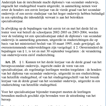
Anderzijds kan de inrichtende macht diploma's van secundair onderwijs,
ongeacht het studiegebied waarin uitgereikt, in aanmerking nemen voor
zover de houders een eerste leerjaar van de vierde graad van het secundair
onderwijs of een eerste studiejaar van het hoger onderwijs hebben beëindigd
in een opleiding die inhoudelijk verwant is aan het betrokken
specialisatiejaar.
In afwijking op de bepalingen van het eerste tot en met het derde lid en
louter voor wat betreft de schooljaren 2002-2003 en 2003-2004, worden
voor de toelating tot een specialisatiejaar enkel de diploma's van secundair
onderwijs in aanmerking genomen, uitgereikt in studierichtingen die op
basis van het ministerieel besluit van 10 maart 1995, zoals gewijzigd, als
overeenstemmende onderverdelingen zijn vastgelegd. § 2. Onverminderd de
bepalingen van § 1, is tot en met 30 september toegelaten : de verandering
van onderwijsvorm en/of studierichting.
Art. 25.
§ 1. Kunnen tot het derde leerjaar van de derde graad van het
beroepssecundair onderwijs, ingericht onder de vorm van een
specialisatiejaar, als regelmatige leerlingen worden toegelaten : de houders
van het diploma van secundair onderwijs, uitgereikt in een studierichting
van hetzelfde studiegebied, of van het studiegetuigschrift van het tweede
leerjaar van de derde graad van het secundair onderwijs, uitgereikt in een
studierichting van hetzelfde studiegebied.
Voor het specialisatiejaar bijzonder transport moeten de leerlingen
bovendien medisch geschikt zijn bevonden voor de uitoefening van het
beroep.