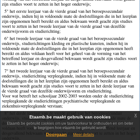
zijn studies voort te zetten in het hoger onderwijs;
5° het eerste leerjaar van de vierde graad van het beroepssecundair
onderwijs, indien hij in voldoende mate de doelstellingen die in het leerplan
zijn opgenomen heeft bereikt en aldus bekwaam wordt geacht zijn studies
voort te zetten in het tweede leerjaar van de vierde graad van dezelfde
onderwijsvorm en studierichting;
6° het tweede leerjaar van de vierde graad van het beroepssecundair
onderwijs, studierichtingen kleding en plastische kunsten, indien hij in
voldoende mate de doelstellingen die in het leerplan zijn opgenomen heeft
bereikt en aldus voldaan heeft voor het geheel van de vorming van het
betreffend leerjaar en desgevallend bekwaam wordt geacht zijn studies voort
te zetten in het hoger onderwijs;
7° het tweede leerjaar van de vierde graad van het beroepssecundair
onderwijs, studierichting verpleegkunde, indien hij in voldoende mate de
doelstellingen die in het leerplan zijn opgenomen heeft bereikt en aldus
bekwaam wordt geacht zijn studies voort te zetten in het derde leerjaar van
de vierde graad van dezelfde onderwijsvorm en studierichting.
Voor wat betreft het schooljaar 2002-2003 worden onder de studierichting
verpleegkunde de studierichtingen psychiatrische verpleegkunde en
ziekenhuisverpleegkunde verstaan;
8° het derde leerjaar van de vierde graad van het beroepssecundair
x
Etaamb.be maakt gebruik van cookies
onderwijs, studierichting verpleegkunde, indien hij in voldoende mate de
doelstellingen die in het leerplan zijn opgenomen heeft bereikt en aldus
Etaamb.be gebruikt cookies om uw taalvoorkeur te onthouden en om beter
voldaan heeft voor het geheel van de vorming van het betreffend leerjaar en
te begrijpen hoe etaamb.be gebruikt wordt.
desgevallend bekwaam wordt geacht zijn studies voort te zetten in het hoger
Doorgaan
Meer details
onderwijs.