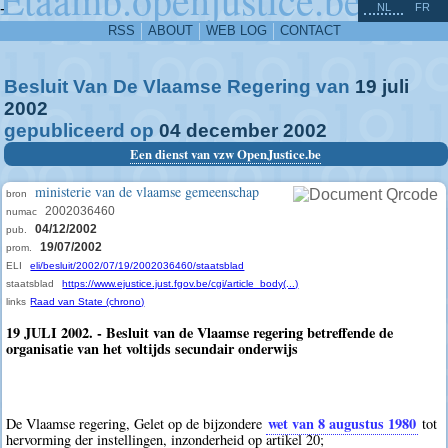
^
-
NL
FR
RSS
ABOUT
WEB LOG
CONTACT
Besluit Van De Vlaamse Regering van
19
juli
2002
gepubliceerd op
04
december
2002
Een dienst van vzw OpenJustice.be
ministerie van de vlaamse gemeenschap
bron
2002036460
numac
04/12/2002
pub.
19/07/2002
prom.
ELI
eli/besluit/2002/07/19/2002036460/staatsblad
staatsblad
https://www.ejustice.just.fgov.be/cgi/article_body(...)
links
Raad van State (chrono)
19 JULI 2002. - Besluit van de Vlaamse regering betreffende de
organisatie van het voltijds secundair onderwijs
wet van 8 augustus 1980
De Vlaamse regering, Gelet op de bijzondere
tot
hervorming der instellingen, inzonderheid op artikel 20;