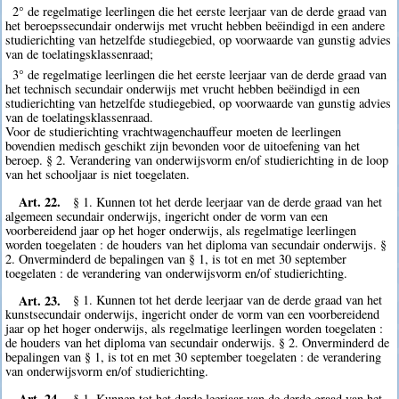
2° de regelmatige leerlingen die het eerste leerjaar van de derde graad van
het beroepssecundair onderwijs met vrucht hebben beëindigd in een andere
studierichting van hetzelfde studiegebied, op voorwaarde van gunstig advies
van de toelatingsklassenraad;
3° de regelmatige leerlingen die het eerste leerjaar van de derde graad van
het technisch secundair onderwijs met vrucht hebben beëindigd in een
studierichting van hetzelfde studiegebied, op voorwaarde van gunstig advies
van de toelatingsklassenraad.
Voor de studierichting vrachtwagenchauffeur moeten de leerlingen
bovendien medisch geschikt zijn bevonden voor de uitoefening van het
beroep. § 2. Verandering van onderwijsvorm en/of studierichting in de loop
van het schooljaar is niet toegelaten.
Art. 22.
§ 1. Kunnen tot het derde leerjaar van de derde graad van het
algemeen secundair onderwijs, ingericht onder de vorm van een
voorbereidend jaar op het hoger onderwijs, als regelmatige leerlingen
worden toegelaten : de houders van het diploma van secundair onderwijs. §
2. Onverminderd de bepalingen van § 1, is tot en met 30 september
toegelaten : de verandering van onderwijsvorm en/of studierichting.
Art. 23.
§ 1. Kunnen tot het derde leerjaar van de derde graad van het
kunstsecundair onderwijs, ingericht onder de vorm van een voorbereidend
jaar op het hoger onderwijs, als regelmatige leerlingen worden toegelaten :
de houders van het diploma van secundair onderwijs. § 2. Onverminderd de
bepalingen van § 1, is tot en met 30 september toegelaten : de verandering
van onderwijsvorm en/of studierichting.
Art. 24.
§ 1. Kunnen tot het derde leerjaar van de derde graad van het