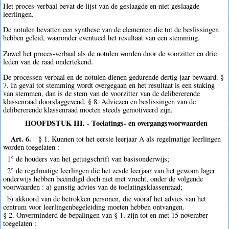
Het proces-verbaal bevat de lijst van de geslaagde en niet geslaagde
leerlingen.
De notulen bevatten een synthese van de elementen die tot de beslissingen
hebben geleid, waaronder eventueel het resultaat van een stemming.
Zowel het proces-verbaal als de notulen worden door de voorzitter en drie
leden van de raad ondertekend.
De processen-verbaal en de notulen dienen gedurende dertig jaar bewaard. §
7. In geval tot stemming wordt overgegaan en het resultaat is een staking
van stemmen, dan is de stem van de voorzitter van de delibererende
klassenraad doorslaggevend. § 8. Adviezen en beslissingen van de
delibererende klassenraad moeten steeds gemotiveerd zijn.
HOOFDSTUK III. - Toelatings- en overgangsvoorwaarden
Art. 6.
§ 1. Kunnen tot het eerste leerjaar A als regelmatige leerlingen
worden toegelaten :
1° de houders van het getuigschrift van basisonderwijs;
2° de regelmatige leerlingen die het zesde leerjaar van het gewoon lager
onderwijs hebben beëindigd doch niet met vrucht, onder de volgende
voorwaarden : a) gunstig advies van de toelatingsklassenraad;
b) akkoord van de betrokken personen, die vooraf het advies van het
centrum voor leerlingenbegeleiding moeten hebben ontvangen.
§ 2. Onverminderd de bepalingen van § 1, zijn tot en met 15 november
toegelaten :