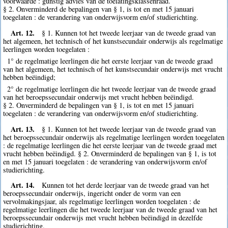
voorwaarde : gunstig advies van de toelatingsklassenraad.
§ 2. Onverminderd de bepalingen van § 1, is tot en met 15 januari
toegelaten : de verandering van onderwijsvorm en/of studierichting.
Art. 12.
§ 1. Kunnen tot het tweede leerjaar van de tweede graad van
het algemeen, het technisch of het kunstsecundair onderwijs als regelmatige
leerlingen worden toegelaten :
1° de regelmatige leerlingen die het eerste leerjaar van de tweede graad
van het algemeen, het technisch of het kunstsecundair onderwijs met vrucht
hebben beëindigd;
2° de regelmatige leerlingen die het tweede leerjaar van de tweede graad
van het beroepssecundair onderwijs met vrucht hebben beëindigd.
§ 2. Onverminderd de bepalingen van § 1, is tot en met 15 januari
toegelaten : de verandering van onderwijsvorm en/of studierichting.
Art. 13.
§ 1. Kunnen tot het tweede leerjaar van de tweede graad van
het beroepssecundair onderwijs als regelmatige leerlingen worden toegelaten
: de regelmatige leerlingen die het eerste leerjaar van de tweede graad met
vrucht hebben beëindigd. § 2. Onverminderd de bepalingen van § 1, is tot
en met 15 januari toegelaten : de verandering van onderwijsvorm en/of
studierichting.
Art. 14.
Kunnen tot het derde leerjaar van de tweede graad van het
beroepssecundair onderwijs, ingericht onder de vorm van een
vervolmakingsjaar, als regelmatige leerlingen worden toegelaten : de
regelmatige leerlingen die het tweede leerjaar van de tweede graad van het
beroepssecundair onderwijs met vrucht hebben beëindigd in dezelfde
studierichting.