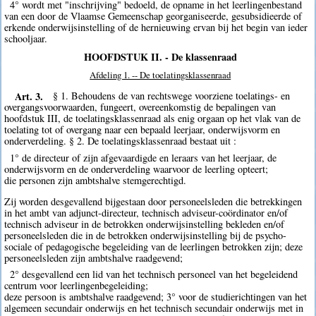
4° wordt met "inschrijving" bedoeld, de opname in het leerlingenbestand
van een door de Vlaamse Gemeenschap georganiseerde, gesubsidieerde of
erkende onderwijsinstelling of de hernieuwing ervan bij het begin van ieder
schooljaar.
HOOFDSTUK II. - De klassenraad
Afdeling 1. -- De toelatingsklassenraad
Art. 3.
§ 1. Behoudens de van rechtswege voorziene toelatings- en
overgangsvoorwaarden, fungeert, overeenkomstig de bepalingen van
hoofdstuk III, de toelatingsklassenraad als enig orgaan op het vlak van de
toelating tot of overgang naar een bepaald leerjaar, onderwijsvorm en
onderverdeling. § 2. De toelatingsklassenraad bestaat uit :
1° de directeur of zijn afgevaardigde en leraars van het leerjaar, de
onderwijsvorm en de onderverdeling waarvoor de leerling opteert;
die personen zijn ambtshalve stemgerechtigd.
Zij worden desgevallend bijgestaan door personeelsleden die betrekkingen
in het ambt van adjunct-directeur, technisch adviseur-coördinator en/of
technisch adviseur in de betrokken onderwijsinstelling bekleden en/of
personeelsleden die in de betrokken onderwijsinstelling bij de psycho-
sociale of pedagogische begeleiding van de leerlingen betrokken zijn; deze
personeelsleden zijn ambtshalve raadgevend;
2° desgevallend een lid van het technisch personeel van het begeleidend
centrum voor leerlingenbegeleiding;
deze persoon is ambtshalve raadgevend; 3° voor de studierichtingen van het
algemeen secundair onderwijs en het technisch secundair onderwijs met in