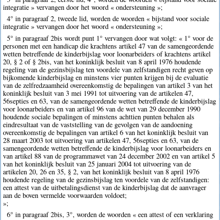
integratie » vervangen door het woord « ondersteuning »;
4° in paragraaf 2, tweede lid, worden de woorden « bijstand voor sociale
integratie » vervangen door het woord « ondersteuning »;
5° in paragraaf 2bis wordt punt 1° vervangen door wat volgt: « 1° voor de
personen met een handicap die krachtens artikel 47 van de samengeordende
wetten betreffende de kinderbijslag voor loonarbeiders of krachtens artikel
20, § 2 of § 2bis, van het koninklijk besluit van 8 april 1976 houdende
regeling van de gezinsbijslag ten voordele van zelfstandigen recht geven op
bijkomende kinderbijslag en minstens vier punten krijgen bij de evaluatie
van de zelfredzaamheid overeenkomstig de bepalingen van artikel 3 van het
koninklijk besluit van 3 mei 1991 tot uitvoering van de artikelen 47,
56septies en 63, van de samengeordende wetten betreffende de kinderbijslag
voor loonarbeiders en van artikel 96 van de wet van 29 december 1990
houdende sociale bepalingen of minstens achttien punten behalen als
eindresultaat van de vaststelling van de gevolgen van de aandoening
overeenkomstig de bepalingen van artikel 6 van het koninklijk besluit van
28 maart 2003 tot uitvoering van artikelen 47, 56septies en 63, van de
samengeordende wetten betreffende de kinderbijslag voor loonarbeiders en
van artikel 88 van de programmawet van 24 december 2002 en van artikel 5
van het koninklijk besluit van 25 januari 2004 tot uitvoering van de
artikelen 20, 26 en 35, § 2, van het koninklijk besluit van 8 april 1976
houdende regeling van de gezinsbijslag ten voordele van de zelfstandigen:
een attest van de uitbetalingsdienst van de kinderbijslag dat de aanvrager
aan de boven vermelde voorwaarden voldoet;
»;
6° in paragraaf 2bis, 3°, worden de woorden « een attest of een verklaring