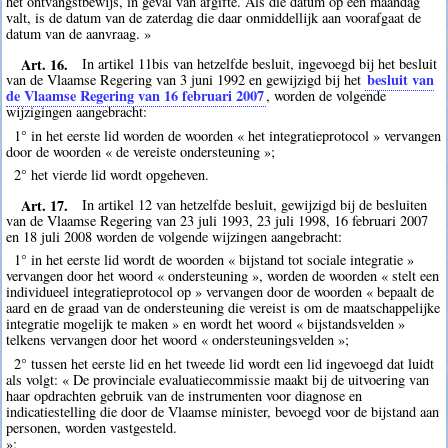
het ontvangstbewijs, in geval van afgifte. Als die datum op een maandag
valt, is de datum van de zaterdag die daar onmiddellijk aan voorafgaat de
datum van de aanvraag. »
Art. 16.
In artikel 11bis van hetzelfde besluit, ingevoegd bij het besluit
besluit van
van de Vlaamse Regering van 3 juni 1992 en gewijzigd bij het
de Vlaamse Regering van 16 februari 2007
, worden de volgende
wijzigingen aangebracht:
1° in het eerste lid worden de woorden « het integratieprotocol » vervangen
door de woorden « de vereiste ondersteuning »;
2° het vierde lid wordt opgeheven.
Art. 17.
In artikel 12 van hetzelfde besluit, gewijzigd bij de besluiten
van de Vlaamse Regering van 23 juli 1993, 23 juli 1998, 16 februari 2007
en 18 juli 2008 worden de volgende wijzingen aangebracht:
1° in het eerste lid wordt de woorden « bijstand tot sociale integratie »
vervangen door het woord « ondersteuning », worden de woorden « stelt een
individueel integratieprotocol op » vervangen door de woorden « bepaalt de
aard en de graad van de ondersteuning die vereist is om de maatschappelijke
integratie mogelijk te maken » en wordt het woord « bijstandsvelden »
telkens vervangen door het woord « ondersteuningsvelden »;
2° tussen het eerste lid en het tweede lid wordt een lid ingevoegd dat luidt
als volgt: « De provinciale evaluatiecommissie maakt bij de uitvoering van
haar opdrachten gebruik van de instrumenten voor diagnose en
indicatiestelling die door de Vlaamse minister, bevoegd voor de bijstand aan
personen, worden vastgesteld.
»;