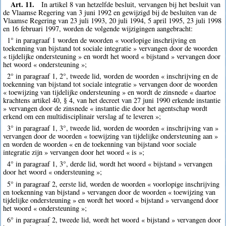
Art. 11.
In artikel 8 van hetzelfde besluit, vervangen bij het besluit van
de Vlaamse Regering van 3 juni 1992 en gewijzigd bij de besluiten van de
Vlaamse Regering van 23 juli 1993, 20 juli 1994, 5 april 1995, 23 juli 1998
en 16 februari 1997, worden de volgende wijzigingen aangebracht:
1° in paragraaf 1 worden de woorden « voorlopige inschrijving en
toekenning van bijstand tot sociale integratie » vervangen door de woorden
« tijdelijke ondersteuning » en wordt het woord « bijstand » vervangen door
het woord « ondersteuning »;
2° in paragraaf 1, 2°, tweede lid, worden de woorden « inschrijving en de
toekenning van bijstand tot sociale integratie » vervangen door de woorden
« toewijzing van tijdelijke ondersteuning » en wordt de zinsnede « daartoe
krachtens artikel 40, § 4, van het decreet van 27 juni 1990 erkende instantie
» vervangen door de zinsnede « instantie die door het agentschap wordt
erkend om een multidisciplinair verslag af te leveren »;
3° in paragraaf 1, 3°, tweede lid, worden de woorden « inschrijving van »
vervangen door de woorden « toewijzing van tijdelijke ondersteuning aan »
en worden de woorden « en de toekenning van bijstand voor sociale
integratie zijn » vervangen door het woord « is »;
4° in paragraaf 1, 3°, derde lid, wordt het woord « bijstand » vervangen
door het woord « ondersteuning »;
5° in paragraaf 2, eerste lid, worden de woorden « voorlopige inschrijving
en toekenning van bijstand » vervangen door de woorden « toewijzing van
tijdelijke ondersteuning » en wordt het woord « bijstand » vervangend door
het woord « ondersteuning »;
6° in paragraaf 2, tweede lid, wordt het woord « bijstand » vervangen door