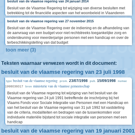
besluit van de vlaamse regering van 24 januari 2014
Besluit van de Vlaamse Regering tot wijziging van diverse besluiten met
betrekking tot de financiële aspecten van het woonbeleid in Vlaanderen
besluit van de vlaamse regering van 27 november 2015
Besluit van de Vlaamse Regering over de indiening en de afhandeling van
de aanvraag van een budget voor niet rechtstreeks toegankelijke zorg en
ondersteuning voor meerderjarige personen met een handicap en over de
terbeschikkingstelling van dat budget
toon meer (3)
Teksten waarnaar verwezen wordt in dit document:
besluit van de vlaamse regering van 23 juli 1998
besluit van de vlaamse regering
23/07/1998
15/09/1998
type
prom.
pub.
numac
ministerie van de vlaamse gemeenschap
1998036017
bron
Besluit van de Vlaamse regering tot wijziging van het besluit van de
Vlaamse regering van 24 juli 1991 betreffende de inschrijving bij het
Vlaams Fonds voor Sociale Integratie van Personen met een Handicap en
van het besluit van de Vlaamse regering van 31 juli 1992 tot vaststelling
van de criteria, modaliteiten en bedragen van de tussenkomsten voor
individuele materiële bijstand tot sociale integratie van personen met een
handicap
besluit van de vlaamse regering van 19 januari 2001