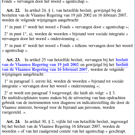
Fonds » vervangen door het woord « agentschap ».
Art. 22.
In artikel 24, § 1, van hetzelfde besluit, gewijzigd bij de
besluiten van de Vlaamse Regering van 19 juli 2002 en 16 februari 2007,
worden de volgende wijzigingen aangebracht:
1° in punt 1° wordt het woord « Fonds » vervangen door « agentschap »;
2° in punt 1°, a), worden de woorden « bijstand voor sociale integratie »
vervangen door het woord « ondersteuning »;
3° in punt 4° wordt het woord « Fonds » telkens vervangen door het woord
« agentschap ».
Art. 23.
besluit
In artikel 25 van hetzelfde besluit, vervangen bij het
van de Vlaamse Regering van 19 juli 2002
besluit
en gewijzigd bij het
van de Vlaamse Regering van 16 februari 2007
, worden de volgende
wijzigingen aangebracht:
1° in paragraaf 1, eerste lid, worden de woorden « bijstand tot sociale
integratie » vervangen door het woord « ondersteuning »;
2° er wordt een paragraaf 3 toegevoegd, die luidt als volgt: « § 3.
De multidisciplinaire teams maken bij de uitvoering van hun opdrachten
gebruik van de instrumenten voor diagnose en indicatiestelling die door de
Vlaamse minister, bevoegd voor de bijstand aan personen, worden
vastgesteld. ».
Art. 24.
In artikel 30, § 2, vijfde lid van hetzelfde besluit, ingevoegd
bij het besluit van de Vlaamse Regering 16 februari 2007, worden de
woorden « of van het raadgevend comité van het agentschap » geschrapt.