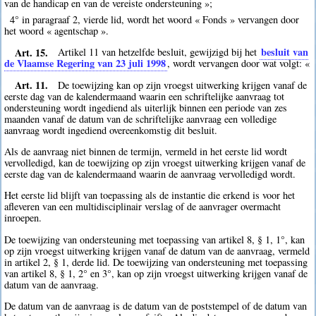
van de handicap en van de vereiste ondersteuning »;
4° in paragraaf 2, vierde lid, wordt het woord « Fonds » vervangen door
het woord « agentschap ».
Art. 15.
besluit van
Artikel 11 van hetzelfde besluit, gewijzigd bij het
de Vlaamse Regering van 23 juli 1998
, wordt vervangen door wat volgt: «
Art. 11.
De toewijzing kan op zijn vroegst uitwerking krijgen vanaf de
eerste dag van de kalendermaand waarin een schriftelijke aanvraag tot
ondersteuning wordt ingediend als uiterlijk binnen een periode van zes
maanden vanaf de datum van de schriftelijke aanvraag een volledige
aanvraag wordt ingediend overeenkomstig dit besluit.
Als de aanvraag niet binnen de termijn, vermeld in het eerste lid wordt
vervolledigd, kan de toewijzing op zijn vroegst uitwerking krijgen vanaf de
eerste dag van de kalendermaand waarin de aanvraag vervolledigd wordt.
Het eerste lid blijft van toepassing als de instantie die erkend is voor het
afleveren van een multidisciplinair verslag of de aanvrager overmacht
inroepen.
De toewijzing van ondersteuning met toepassing van artikel 8, § 1, 1°, kan
op zijn vroegst uitwerking krijgen vanaf de datum van de aanvraag, vermeld
in artikel 2, § 1, derde lid. De toewijzing van ondersteuning met toepassing
van artikel 8, § 1, 2° en 3°, kan op zijn vroegst uitwerking krijgen vanaf de
datum van de aanvraag.
De datum van de aanvraag is de datum van de poststempel of de datum van