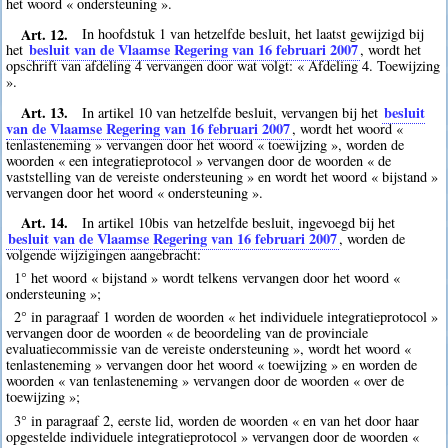
het woord « ondersteuning ».
Art. 12.
In hoofdstuk 1 van hetzelfde besluit, het laatst gewijzigd bij
besluit van de Vlaamse Regering van 16 februari 2007
het
, wordt het
opschrift van afdeling 4 vervangen door wat volgt: « Afdeling 4. Toewijzing
».
Art. 13.
besluit
In artikel 10 van hetzelfde besluit, vervangen bij het
van de Vlaamse Regering van 16 februari 2007
, wordt het woord «
tenlasteneming » vervangen door het woord « toewijzing », worden de
woorden « een integratieprotocol » vervangen door de woorden « de
vaststelling van de vereiste ondersteuning » en wordt het woord « bijstand »
vervangen door het woord « ondersteuning ».
Art. 14.
In artikel 10bis van hetzelfde besluit, ingevoegd bij het
besluit van de Vlaamse Regering van 16 februari 2007
, worden de
volgende wijzigingen aangebracht:
1° het woord « bijstand » wordt telkens vervangen door het woord «
ondersteuning »;
2° in paragraaf 1 worden de woorden « het individuele integratieprotocol »
vervangen door de woorden « de beoordeling van de provinciale
evaluatiecommissie van de vereiste ondersteuning », wordt het woord «
tenlasteneming » vervangen door het woord « toewijzing » en worden de
woorden « van tenlasteneming » vervangen door de woorden « over de
toewijzing »;
3° in paragraaf 2, eerste lid, worden de woorden « en van het door haar
opgestelde individuele integratieprotocol » vervangen door de woorden «