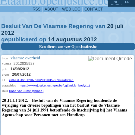
^
-
NL
FR
RSS
ABOUT
WEB LOG
CONTACT
Besluit Van De Vlaamse Regering van
20
juli
2012
gepubliceerd op
14
augustus
2012
Een dienst van vzw OpenJustice.be
vlaamse overheid
bron
2012035927
numac
14/08/2012
pub.
20/07/2012
prom.
ELI
eli/besluit/2012/07/20/2012035927/staatsblad
staatsblad
https://www.ejustice.just.fgov.be/cgi/article_body(...)
links
Raad van State (chrono)
20 JULI 2012. - Besluit van de Vlaamse Regering houdende de
wijziging van diverse bepalingen van het besluit van de Vlaamse
Regering van 24 juli 1991 betreffende de inschrijving bij het Vlaams
Agentschap voor Personen met een Handicap