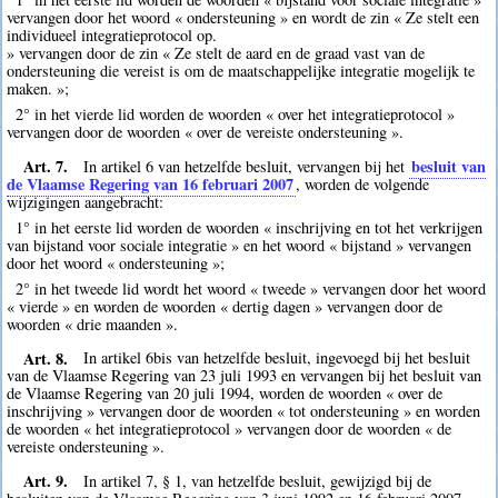
vervangen door het woord « ondersteuning » en wordt de zin « Ze stelt een
individueel integratieprotocol op.
» vervangen door de zin « Ze stelt de aard en de graad vast van de
ondersteuning die vereist is om de maatschappelijke integratie mogelijk te
maken. »;
2° in het vierde lid worden de woorden « over het integratieprotocol »
vervangen door de woorden « over de vereiste ondersteuning ».
Art. 7.
besluit van
In artikel 6 van hetzelfde besluit, vervangen bij het
de Vlaamse Regering van 16 februari 2007
, worden de volgende
wijzigingen aangebracht:
1° in het eerste lid worden de woorden « inschrijving en tot het verkrijgen
van bijstand voor sociale integratie » en het woord « bijstand » vervangen
door het woord « ondersteuning »;
2° in het tweede lid wordt het woord « tweede » vervangen door het woord
« vierde » en worden de woorden « dertig dagen » vervangen door de
woorden « drie maanden ».
Art. 8.
In artikel 6bis van hetzelfde besluit, ingevoegd bij het besluit
van de Vlaamse Regering van 23 juli 1993 en vervangen bij het besluit van
de Vlaamse Regering van 20 juli 1994, worden de woorden « over de
inschrijving » vervangen door de woorden « tot ondersteuning » en worden
de woorden « het integratieprotocol » vervangen door de woorden « de
vereiste ondersteuning ».
Art. 9.
In artikel 7, § 1, van hetzelfde besluit, gewijzigd bij de