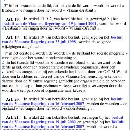
3° in het bestaande derde lid, dat het vierde lid wordt, wordt het woord «
Brabant » vervangen door het woord « Vlaams-Brabant ».
Art. 18.
In artikel 13, § 2, van hetzelfde besluit, gewijzigd bij het
besluit van de Vlaamse Regering van 19 januari 2001
, wordt het woord
« Brabant » vervangen door het woord « Vlaams-Brabant ».
Art. 19.
besluit
In artikel 19 van hetzelfde besluit, gewijzigd bij het
van de Vlaamse Regering van 23 juli 1998
, worden de volgende
wijzigingen aangebracht:
1° in het eerste lid worden de woorden « de bijstand tot sociale integratie »
vervangen door het woord « ondersteuning »;
2° in het tweede lid wordt de zinsnede « een bloed- of aanverwant tot de
derde graad, door een representatieve syndicale organisatie, door een
ziekenfonds aangesloten bij een erkende landsbond, door een O.C.M.W., of
door een krachtens een decreet van de Vlaamse Gemeenschap erkende of
daartoe door de Vlaamse regering gemachtigde organisatie die de personen
met een handicap of hun gezinnen vertegenwoordigt » vervangen door de
woorden « een persoon of organisatie naar keuze ».
Art. 20.
besluit
In artikel 20 van hetzelfde besluit, gewijzigd bij het
van de Vlaamse Regering van 16 februari 2007
, worden de woorden « de
bijstand » vervangen door het woord « ondersteuning ».
Art. 21.
besluit
In artikel 22 van hetzelfde besluit, vervangen bij het
van de Vlaamse Regering van 19 juli 2002
besluit
en gewijzigd bij het
van de Vlaamse Regering van 16 februari 2007
, wordt het woord «