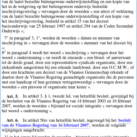
van de laatst bezochte buitengewone onderwijsinstelling en een kopie van
het in de wetgeving op het buitengewoon onderwijs bedoelde
inschrijvingsverslag » vervangen door de woorden « een attest of verklaring
van de laatst bezochte buitengewone onderwijsinstelling of een kopie van
het inschrijvingsverslag, bedoeld in artikel 15 van het decreet
basisonderwijs van 25 februari 1997 en artikel 294 van de Codex Secundair
Onderwijs »;
7° in paragraaf 3, 1°, worden de woorden « datum en nummer van
inschrijving in » vervangen door de woorden « nummer van het dossier bij
»;
8° in paragraaf 4 wordt het woord « inschrijving » vervangen door het
woord « ondersteuning » en wordt de zinsnede « een bloed- of aanverwant
tot de derde graad, door een representatieve syndicale organisatie, door een
ziekenfonds aangesloten bij een erkende landsbond, door een O.C.M.W., of
door een krachtens een decreet van de Vlaamse Gemeenschap erkende of
daartoe door de Vlaamse Regering gemachtigde organisatie die de personen
met een handicap of hun gezinnen vertegenwoordigt » vervangen door de
woorden « een persoon of organisatie naar keuze ».
Art. 5.
In artikel 3, § 1, tweede lid, van hetzelfde besluit, gewijzigd bij
de besluiten van de Vlaamse Regering van 14 februari 2003 en 16 februari
2007, worden de woorden « bijstand tot sociale integratie » vervangen door
het woord « ondersteuning ».
Art. 6.
besluit
In artikel 5bis van hetzelfde besluit, ingevoegd bij het
van de Vlaamse Regering van 16 februari 2007
, worden de volgende
wijzigingen aangebracht:
1° in het eerste lid worden de woorden « bijstand voor sociale integratie »