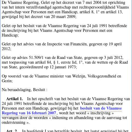
De Vlaamse Regering, Gelet op het decreet van 7 mei 2004 tot oprichting
van het intern verzelfstandigd agentschap met rechtspersoonlijkheid Vlaams
Agentschap voor Personen met een Handicap, artikel 8, 1° en artikel 13,
gewijzigd bij het decreet van 20 maart 2009;
Gelet op het besluit van de Vlaamse Regering van 24 juli 1991 betreffende
de inschrijving bij het Vlaams Agentschap voor Personen met een
Handicap;
Gelet op het advies van de Inspectie van Financiën, gegeven op 19 april
2012;
Gelet op advies 51.509/1 van de Raad van State, gegeven op 3 juli 2012,
met toepassing van artikel 84, § 1, eerste lid, 1°, van de wetten op de Raad
van State, gecoördineerd op 12 januari 1973;
Op voorstel van de Vlaamse minister van Welzijn, Volksgezondheid en
Gezin;
Na beraadslaging, Besluit :
Artikel 1.
In het opschrift van het besluit van de Vlaamse Regering van
24 juli 1991 betreffende de inschrijving bij het Vlaams Agentschap voor
besluit van de Vlaamse
Personen met een Handicap, gewijzigd bij het
Regering van 16 februari 2007
, wordt het woord « inschrijving »
vervangen door de woorden « indiening en afhandeling van de aanvraag tot
ondersteuning ».
Art. 2.
In hoofdstuk I van hetzelfde besluit, het laatst gewijzigd bij het