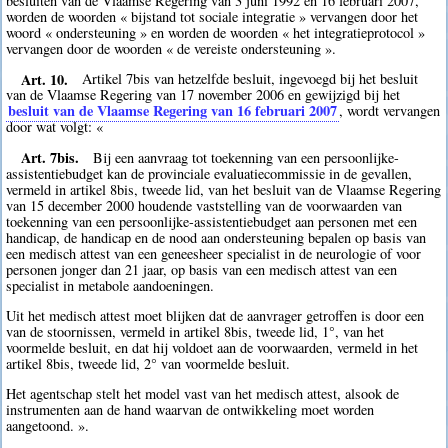
besluiten van de Vlaamse Regering van 3 juni 1992 en 16 februari 2007,
worden de woorden « bijstand tot sociale integratie » vervangen door het
woord « ondersteuning » en worden de woorden « het integratieprotocol »
vervangen door de woorden « de vereiste ondersteuning ».
Art. 10.
Artikel 7bis van hetzelfde besluit, ingevoegd bij het besluit
van de Vlaamse Regering van 17 november 2006 en gewijzigd bij het
besluit van de Vlaamse Regering van 16 februari 2007
, wordt vervangen
door wat volgt: «
Art. 7bis.
Bij een aanvraag tot toekenning van een persoonlijke-
assistentiebudget kan de provinciale evaluatiecommissie in de gevallen,
vermeld in artikel 8bis, tweede lid, van het besluit van de Vlaamse Regering
van 15 december 2000 houdende vaststelling van de voorwaarden van
toekenning van een persoonlijke-assistentiebudget aan personen met een
handicap, de handicap en de nood aan ondersteuning bepalen op basis van
een medisch attest van een geneesheer specialist in de neurologie of voor
personen jonger dan 21 jaar, op basis van een medisch attest van een
specialist in metabole aandoeningen.
Uit het medisch attest moet blijken dat de aanvrager getroffen is door een
van de stoornissen, vermeld in artikel 8bis, tweede lid, 1°, van het
voormelde besluit, en dat hij voldoet aan de voorwaarden, vermeld in het
artikel 8bis, tweede lid, 2° van voormelde besluit.
Het agentschap stelt het model vast van het medisch attest, alsook de
instrumenten aan de hand waarvan de ontwikkeling moet worden
aangetoond. ».