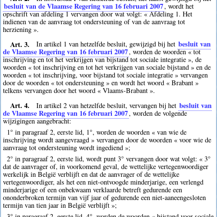
besluit van de Vlaamse Regering van 16 februari 2007
, wordt het
opschrift van afdeling 1 vervangen door wat volgt: « Afdeling 1. Het
indienen van de aanvraag tot ondersteuning of van de aanvraag tot
herziening ».
Art. 3.
besluit van
In artikel 1 van hetzelfde besluit, gewijzigd bij het
de Vlaamse Regering van 16 februari 2007
, worden de woorden « tot
inschrijving en tot het verkrijgen van bijstand tot sociale integratie », de
woorden « tot inschrijving en tot het verkrijgen van sociale bijstand » en de
woorden « tot inschrijving, voor bijstand tot sociale integratie » vervangen
door de woorden « tot ondersteuning » en wordt het woord « Brabant »
telkens vervangen door het woord « Vlaams-Brabant ».
Art. 4.
besluit van
In artikel 2 van hetzelfde besluit, vervangen bij het
de Vlaamse Regering van 16 februari 2007
, worden de volgende
wijzigingen aangebracht:
1° in paragraaf 2, eerste lid, 1°, worden de woorden « van wie de
inschrijving wordt aangevraagd » vervangen door de woorden « voor wie de
aanvraag tot ondersteuning wordt ingediend »;
2° in paragraaf 2, eerste lid, wordt punt 3° vervangen door wat volgt: « 3°
dat de aanvrager of, in voorkomend geval, de wettelijke vertegenwoordiger
werkelijk in België verblijft en dat de aanvrager of de wettelijke
vertegenwoordiger, als het een niet-ontvoogde minderjarige, een verlengd
minderjarige of een onbekwaam verklaarde betreft gedurende een
ononderbroken termijn van vijf jaar of gedurende een niet-aaneengesloten
termijn van tien jaar in België verblijft »;
3° in paragraaf 2, eerste lid, 4°, worden de woorden « bijstand voor sociale